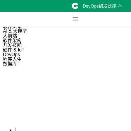
DevOps研发效能
综合
开源资讯
软件资讯
AI & 大模型
大前端
软件架构
开发技能
硬件 & IoT
DevOps
程序人生
数据库
1