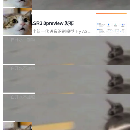
che 量化 + 权重压缩，吞吐量提升 4
代码检索手段（如关键词匹配、目录遍历）仅能
短剧部门，有互联网大厂背景。在公司内部架构
Kimi 和 GLM 是当前最强的大模型系列之一，但
1%，成本降 30%
在语法层面完成文本定位，难以触及代码的语义
调整期间，部门三次通知全员将数据从A集群迁
它们有一个共同的问题：太吃显存了。月之暗面
局
内涵与结构关联，导致开发者使用代码智能体在
移到B集群，王某都回复了"收到"。 他没有迁移
的 Kimi K 系列和智谱的 GLM 都是长上下文、M
理解大规模代码仓时面临显著"代码仓理解"瓶
腾讯混元 Hy ASR3.0preview 发布
数据。2024年9月3日下午4点，他使用此前登录
oE 架构的大模型，好用到让人上瘾，但 GPU 显
颈。 代码仓深度理解服务（以下简称" CodeBas
的账号密码进入A集群，输入了一条被程序员圈
存永远不够用。 Cloudflare 的 Workers AI 团队
腾讯混元正式推出新一代语音识别模型 Hy ASR
e深度理解服务"）是华为云码道（CodeA...
称为"删库跑路"的命令——最高管理员权限、无
一直在跑这些模型的推理。他们在官方博客上发
3.0preview。基于最新一代大语言模型 Hy3 的
白开水不加糖
需确认、强制递归删除。17个小时后，运维人员
了一篇技术文章，详细拆解了三种让大模型在 G
语言理解能力，以及融合了高精度语音识别与深
发现异常并中止进程时，89TB数据已经没了。
Pale Moon 34.3.2 发布，苍月浏览器
PU 上跑得更省、更快的技术手段——KV cache
度语义理解能力，实现了语音识别能力的全面升
删掉的是AI游戏部门的全部开发文件，包括公司
量化、模型权重压缩、以及共享 KV cache 的完
级。 根据介绍，Hy ASR3.0preview 目标在于：
Pale Moon 34.3.2 现已发布，这是一个安全更
自研的多个文生3D和...
整性保护。效果是：吞吐量提升 41%，每 token
让语音识别不再只是听清，而是真正听懂。通过
新和少量网页兼容性修复版本。 Changes/fixe
白开水不加糖
成本降低 30%，精度不变。 FP8 省的不仅是显
先理解你的语境和意图，再把准确的文字直接给
s： 实现了URL.Parse()便捷功能 对浏览器内部
存 KV cache 是推理时最吃显...
到你。从“逐字转写、单点优化”演进为“理解语
PostgreSQL 18/19 新特性深度解读
函数添加了多项边界检查，以避免潜在的越界访
境、兼容场景、一键直出”。 Hy ASR 3.0 previe
问、下溢和溢出。（DiD） 修复了加载和解析内
演讲者分享了一个有趣的实践：面对 PG 18 已
w 不要求标准普通话，方言识别覆盖粤语、吴语
容提供的字体时出现的几个问题 为避免音频加
发布的 Release Notes，他利用 AI 工具（如 Co
白开水不加糖
等 10 大方言片区和 20 余个二级小片区。在开
载、处理和播放过程中可能出现的一系列错误，
pilot）对数千条 commit 日志进行自动分析，先
源评测集中，Hy ASR 3.0 preview 在多语种的
对音频采样频率设定了下限 采样率低于 8kHz
慕尼黑市政府为全职开源项目维护者提
让模型总结出三十余条潜在特性，再逐条要求生
WER（...
供资助
（通常被认为是 "telephone"/"walkie-talkie" 音
成详细解释和代码校验，最终筛选出对用户体感
"在过去大约 10 年的大部分时间里，libexpat 的
质的最低采样率）的音频格式将被拒绝 修复了 C
最强的若干项。对于尚未正式发版的 PG 19，则
维护工作一直与我的日常工作、家务、社交生活
局
SS 圆角虚线样式中可能存在的问题 如果表单中