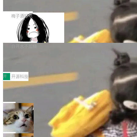
展开启新的篇章。
滞，过去三个月内没有任何条目完成更新，用户
如果你在 Spring Boot 里做过国际化，流程大概
提交的编辑请求也长期处于待处理状态。 Groki
是这样的：配 MessageSource 的 Bean、写 R
梅子酒好吃
pedia 于去年底上线，定位为由人工智能生成内
eloadableResourceBundleMessageSource、
容的百科平台，被马斯克视为传统众包百科网站
Apache Doris 4.1 全面增强 Iceberg：
声明 LocaleResolver、注册 LocaleChangeInt
支持 UPDATE、MERGE INTO 与 Iceb
维基百科的替代方案。Lawfare 调查发现，无论
erceptor…五六步之后才能看到第一行翻译文
Apache Doris 4.1 要补齐的，正是缺失的那一
erg V3
热门页面还是低关注度页面，均未出现近期更
本。 Solon 换了个方式。整个 i18n 模块围绕三
半。在已有查询能力的基础上，Doris 进一步支
白开水不加糖
新，相关问题并非局限于特定领域，而是在不同
个解析器、一个注解、一个工具类展开——没有
持了 UPDATE、DELETE、MERGE INTO 等数
主题和访问量页面中普遍存在。 调查人员最初认
XML、没有拦截器注册、没有样板配置。 资源
Testin XAgent：CIO智能测试落地指南
据修改操作、完整的表结构管理与分区演进，以
为，Grokipedia可能只是限...
文件的约定 把文件放到 resources/i18n/ 下： r
及 rewrite_data_files、expire_snapshots 等日
7月30日，TiD2026质量竞争力大会在北京中关
esources/i18n/messages.properties ...
常维护操作，并完整支持 Iceberg V3 格式。
村国家自主创新示范区会议中心开幕。本届大会
开
开源科技
由中关村智联软件服务业质量创新联盟主办，以
让非法状态不可表示：一篇关于 ADT
“智构可信·质创未来——AI原生时代的质量新范
的帖子在 Reddit 火了
式”为主题，直面AI从实验室走向规模化产业落地
有一种东西，一旦用过就回不去了。Alex Fedos
的核心质量命题。会上，《2026智能研发生产力
eev 管它叫"软件设计的基石"。 他说的东西不新
局
工具选型手册》发布，Testin云测的Testin XAge
鲜——代数数据类型（ADT），尤其是和类型
Cloudflare 开源内部企业 AI 平台 Clou
nt智能测试系统入选AI测试领域代表产品。对CI
（sum type）。但他说清楚了一件事：这不是类
dflare OS
O而言，这提示了一个转变：AI测试正在从效率
型系统的学术体操，是日常编码的思维方式。 文
Cloudflare 发布了一个开源项目 Cloudflare O
工具升级为企业的质量基础设施。 CIO面对的新
章从一个简单的例子切入。一个网站的深色主题
S。如果你只看官方博客，你会觉得这是又一
局