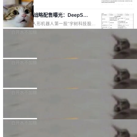
5% RHAE Best@1，超过了 ARC 报告的人类专
覆盖 rust-lang/rust 单一仓库的代码贡献。这不
局
家基线 95.4%。 不是又一个 coding agent 包装
是项目级别的官方立场，目前由五个团队采纳，
宇树科技 IPO 战略配售曝光：DeepSe
器 Prime Agent 的架构和市面上大多数 coding
但它可能是主流开源项目中关于 AI 辅助贡献最
ek 获配 93.3 万股，锁定 36 个月
agent 有本质区别。大多数 agent harness 的设
细致的一份规则。 政策的核心只有一句话：LLM
8月6日晚间，“人形机器人第一股”宇树科技股份
计是基于早期模型的能力—...
可以用来分析、提炼、审阅、建议，但不能用来
有限公司披露IPO发行价格及战略配售结果，杭
白开水不加糖
创作。 具体来说，LLM 生成的代码可以提交，
州深度求索人工智能基础技术研究有限公司（De
但必须满足五个条件：预先安排、非关键、高质
Docker 29.7.2 发布
epSeek）获配93.3399万股，按150.8元/股发行
量、充分测试、充分审查，并且必须披露。LLM
价格计算，认购金额约1.41亿元，股份锁定期为
Docker 29.7.2 现已发布，具体更新内容如下：
不得生成涉及安全性的关键变更，除非作者本身
36个月。 公告显示，本次宇树科技战略配售对
Bug fixes and enhancements 修复多次传递同
白开水不加糖
就是领域专家。即使如此，政策也"强烈不建
象主要包括长期投资机构、与公司业务具有战略
一环境变量时，docker service create和docker
议"这么做。 对于不披露的情况，审核者可以直
合作关系或长期合作愿景的大型企业、科创板保
Apache Fluss 毕业成为顶级项目
service update会发生 panic 的问题。docker/cl
接关闭 PR，无需解释。 政策作者 Jynn Ne...
荐人跟投子公司，以及公司高级管理人员和核心
i#7145 修复了 Docker Engine 29.7.0 中引入的
今年 7 月，Apache Fluss 的毕业提案在 Apach
员工参与设立的专项资产管理计划。其中，Dee
一个回归问题，该问题导致拉取镜像时会拒绝包
e 孵化器项目管理委员会（IPMC）投票中获得
白开水不加糖
pSeek作为与宇树科技具备战略合作关系的企
含绝对 hardlink 目标的镜像（此类镜像由某些镜
全票通过，随后获 Apache 软件基金会董事会批
业，获配股份数量占本次发行数量的2.31%。 除
像构建工具生成）。moby/moby#53305 修复了
马斯克 AI 百科项目 Grokipedia 被曝数
准。今天，Apache 软件基金会正式宣布 Apach
DeepSeek外，腾讯旗下上海启善投资有限公司
月未更新
Docker Engine 29.7.0 中引入的一个回归问
e Fluss 孵化毕业，成为 Apache 顶级项目（TL
埃隆·马斯克推出的AI百科项目 Grokipedia 被曝
获配9...
题，该问题可能导致在旧版 Linux 内核...
P）！这一里程碑不仅标志着 Fluss 迈入新的发
长期停止内容更新，未能实现其作为“AI版维基百
白开水不加糖
展阶段，也将进一步推动流式存储、实时湖仓与
科”替代品的目标。 据 Lawfare 最新调查，自今
AI 数据基础加速融合，为实时数据基础设施的发
Solon I18n：三种解析器，零样板代码
年4月以来，Grokipedia 页面更新功能基本停