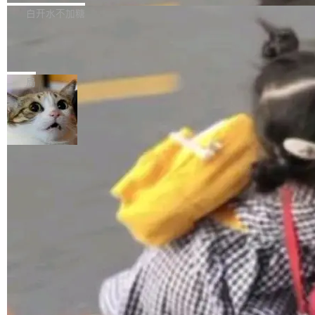
正，才能成为机器能理解的高质量数据。医学影
理工具。它可以查看，转换，编辑和分类所有主
白开水不加糖
像AI落地最昂贵的环节，不是算法，是专业医生
流格式的电子书。Calibre 是个跨平台软件，可
的时间。 张医生是某三甲医院放射科副主任医
SwiftUI 问世七年了，为什么开发者还
以在 Linux、Windows 和 macOS 上运行。 Cal
师，牵头一项腹部肌肉影像课题。他需要在数百
在骂它？
ibre 9.12 现已正式发布，此次更新内容如下：
Yakov Manshin 发了一期长达 40 分钟的 YouT
张CT影像上完成像素级精细分割，让系统"...
新功能 macOS：在 Connect/Share 按钮中添加
ube 视频，标题是"SwiftUI 七年后：一个平庸的
局
通过 AirDop 共享书籍的功能 Content server：
故事"。视频核心观点很简单：SwiftUI 发布七年
支持可向服务器后端添加新端点的插件 Edit boo
了，仍然像一个永久公测版。 Manshin 从数据
k：Compress images：添加将 GIF 图像转换为
流、布局系统、API 稳定性、性能、跨平台五个
加载更多
JPEG/WebP 的选项 ToC Editor：添加一个按
维度逐一批判了 SwiftUI。最让人印象深刻的一
钮，用于对目录中的条目进...
个论据是：苹果官方的 SwiftUI 教程项目 Land
marks，用最新 Xcode 在最新 macOS 上构建
运行，出来的效果是坏的——侧边栏按钮大小不
一，界面错位。他说这个问题"两年前就发现了，
至今没变"。 数据流方面，Manshin 指出 SwiftU
I 的属性包装器演进史...