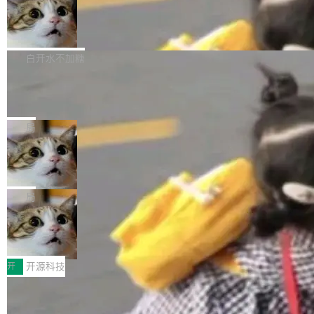
通过拉取过去一年内（从 PG 18 Beta1 时间点
和休闲娱乐竞争时间。" 这是 libexpat 维护者 S
的图像元素不在同一个子树中，则它们将不再关
至今）的所有 commit，同样交由 AI 分析提炼。
Firefox 153.0.3 发布
ebastian Pipping 写在博客里的话。8 月 4 日，
联 加...
经过人工复核，准确度令人满意。这一方法也为
他宣布了一个新消息：从 2026 年 8 月 1 日起，
Firefox 153.0.3 现已发布，具体更新内容如
社区爱好者提供了高效跟踪新版本的思路。
他可以全职维护 libexpat 了，最长 6 个月。发
下： New Smart Window 包含多项增强功能：
白开水不加糖
工资的是慕尼黑市政府。 libexpat 是一个 C99
<ul> <li>现在建议列表会显示更多结果，方便用
编写的流式 XML 解析器，MIT 许可证。和 libx
Cloudflare Computer 开源：你的 Age
户查找历史记录和切换到已打开的标签页。（<a
nt 需要一台电脑，而不是一个容器
ml2 一样，它是世界上使用最广泛的 XML 解析
href="https://bugzilla.mozilla.org/show_bug.c
Cloudflare 开源了名为 @cloudflare/computer
库之一。你的操作系统、浏览器、无数的基础设
gi?id=2019042">Bug&nbsp;2019042</a>）</l
的 npm 包。项目的核心论点是：容器不适合 Ag
局
施软件，很可能都在用它。而过去十年，维护它
i> <li>现在，助手可以直接使用 Exa 的网络搜索
ent 计算。真正适合的，是 Isolate。 Cloudflare
的人一直在用业余...
结果回答问题，而无需将问题转交给搜索引擎。
OpenAI 公开邮件和聊天记录回应苹果
工程师在这件事上没什么可谦虚的——他们用 W
诉讼，称“Apple is getting this wron
（<a href="https://bugzilla.mozilla.org/show_
orkers 跑了十年 Isolate。用 CEO Matthew Pri
上个月，苹果一纸诉状把 OpenAI 告上法庭，指
g”
bug.cgi?id=204...
nce 的话说：「我们一生都在用 Isolate 运行代
控其挖角苹果前员工并窃取商业秘密。苹果的诉
局
码，而 AI Agent 不需要容器，它们需要的是 Iso
状把 OpenAI 描述成一个系统性地从前东家挖
late。」 容器为什么不合适 容器的问题在于启动
HUAWEI MatePad Edge上架WorkBu
人、套取机密信息的对手。 OpenAI 没发律师
ddy鸿蒙PC版，说话就能干活的AI办公
和销毁都太重了。一个 Agent 要执行的任务可能
函，也没选择庭外沉默。它在官网贴了一篇博
全能AI工作台WorkBuddy鸿蒙PC版上架HUAWE
搭子
只需要几毫秒的 CPU 时间，但容器从冷启动到
文，标题只有六个字：Apple is getting this wro
I MatePad Edge应用市场，直接下载即可使
开
开源科技
就绪要花数秒。如果未来有十...
ng。 然后，它把邮件往来和 iMessage 聊天记
用，与鸿蒙电脑上的体验一致。值得一提的是，
录全贴了出来。 他发错人了 苹果外部律师 Gabr
FFmpeg 9.0 发布：代号“Lei”，以此纪
这是目前市面上唯一支持平板接入WorkBuddy P
念中国开发者雷霄骅
iel Gross 来自 Weil 律所，2 月 23 日下午 5:53