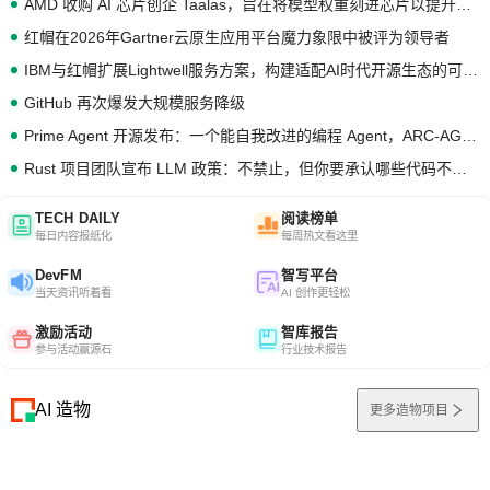
AMD 收购 AI 芯片创企 Taalas，旨在将模型权重刻进芯片以提升推理性能
红帽在2026年Gartner云原生应用平台魔力象限中被评为领导者
IBM与红帽扩展Lightwell服务方案，构建适配AI时代开源生态的可信基础设施
GitHub 再次爆发大规模服务降级
Prime Agent 开源发布：一个能自我改进的编程 Agent，ARC-AGI 3 超越人类专家基线
Rust 项目团队宣布 LLM 政策：不禁止，但你要承认哪些代码不是你写的
TECH DAILY
阅读榜单
每日内容报纸化
每周热文看这里
DevFM
智写平台
当天资讯听着看
AI 创作更轻松
激励活动
智库报告
参与活动赢源石
行业技术报告
AI 造物
更多造物项目