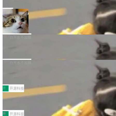
e” 和 Muse Spark 1.2 模型
mmit 之间的空隙里丢失了。 DeltaDB 要做的就
金额高达158.3亿美元，这一单项投入已经逼近
Meta 今天发布了两款 AI 产品：Muse Code，
是把这段空隙补上。 回退到任何一次编辑：Delt
微软同期总资本开支的四成。 与亚马逊、Alpha
一个在终端里运行的编程 agent；Muse Spark
局
aDB 捕获 commit 之间的每一次操作，...
bet、微软以及 Meta 等传统科技巨头相比，Spa
1.2，驱动这个 agent 的新模型。一句话概括：
ceXAI的资金消耗速度尤为引人瞩目。然而，支
美团开源 LoHoSearch，用知识图谱校
你可以用 curl -fsSL https://dev.meta.ai/install.
准 AI 能力认知
撑庞大支出的资金来源却呈现出截然不同的面
sh | bash 安装一个能在大项目里自动规划、写
机器出题的前提，是让机器拥有全局视野。整个
貌。数据显示，微软和 Meta 主要依托充沛的经
代码、验证结果的 AI 终端工具。 据介绍，Muse
构建流程可以分为四个环节：建图 → 控制难度
白开水不加糖
营现金流来覆盖资本开支，其资本支出覆盖率分
Code 是 Meta 的编程 agent 产品。它和市场上
→ 质量把关 → 数据概览。
别达到155% 和106%;而SpaceXAI的经营现金
腾讯开源 UCL-MPComm 通信库
已有的终端编程 agent 在设计理念上有几个明显
流仅能覆盖资本开支的12...
的差异点。 异步后台 agent：Muse Code 有一
腾讯网平团队宣布开源了 UCL-MPComm 通信
个主 agent 循环，外加一组后台 agent。这些后
库，并将作为transport接入Mooncake TENT。
白开水不加糖
台 agent...
该通信库针对AI Memory池化场景的数据传输需
CoStrict入选工信部2025人工智能应用
求进行了深度优化，能够实现数据中心内大规模
典型案例
计算节点间多种内存类型的高性能通信。 UCL-
近日，工信部科技司公示《2025人工智能应用典
MPComm将作为一种传输引擎接入Mooncake T
型案例入选名单》，深信服“面向企业研发场景的
开
开源科技
ENT，实现零拷贝传输性能提升30%、非零拷贝
开源 AI 编程平台 CoStrict 应用”凭借卓越的技术
传输性能最高提升5倍。UCL-MPComm底层基
深信服AI算力网关入选工信部人工智能
创新与落地成效成功入选。 全链路私有化部署，
应用典型案例！
于自研UCL-Engine通信引擎，后续腾讯网平将
助力企业AI研发安全落地 当前，越来越多企业已
前不久，工业和信息化部正式发布《2025年人工
持续开源更多基于UCL-Engine的高性能通信组
经开始引入 AI Coding 工具，通过调用公有云模
智能应用典型案例名单》，集中展示人工智能在
开
开源科技