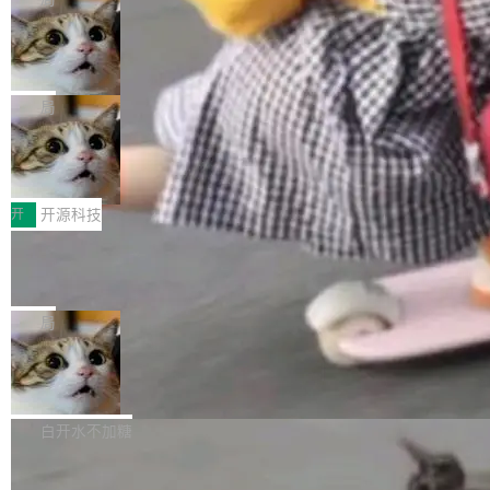
现实 过去两年，CIO们的焦虑清单上多了两项：
设置，如果用布尔值 + 可空字段来表示——bool
个"AI 知识库 + 聊天机器人"——每个大厂都在
一是如何让大模型和智能体应用安全地从PoC走
ean 表示是否可切换，nullable 的默认模式、浅
Deno 团队开源 Celld，可自托管的分
做，没什么新鲜的。 但 Kenton Varda 在 Twitte
向生产，二是如何让测试团队跟得上AI应用...
布式 Durable Objects
色方案、深色方案——会产生大量无意义的组
r 上把事情说清楚了： 今天我们发布了 Cloudfla
Ryan Dahl 领导的 Deno 团队推出了最新开源项
合。方案缺了、配置冲突了、全 null 了。要知道
re OS，一个带连接器的聊天机器人，跟其他所
目 Celld，一个能在自己机器上运行 Cloudflare
局
哪些组合有效，作者说，你得靠"文档、校验、或
有科技公司做的一样。只不过，实际上它不一
Workers 和 Durable Objects 的守护进程。 设
者部落知识"。 换个写法。Rust 的 enum，两个
样。这是 Sandstorm.io 的重制版，我十年前的
鲁大师7月新机性能/流畅/AI榜：vivo夺
计思路很直接：每个对象是一个独立的 SQLite
变体：Switchable...
性能、流畅双第一，三星Galaxy Z系列
那个创业公司。不同的是，这次它构建在 Cloudf
数据库，按名称寻址，复制到你自己的 S3 兼容
2026年7月的手机市场，由于存储等硬件成本暴
新折叠缺席
lare Workers 上——我花了九年时间搭建的平台
存储库里。节点之间只通过这个存储库协调——
增，手机厂商的日子也不好过啊，新机速度明显
开
开源科技
——并且深度集成了 AI。这基本上是我十年秘密
没有控制平面，没有共识协议。每个对象自带一
放缓，因此硝烟味淡了许多。新机参数规格除开
计划的顶峰。 十年前，Ken...
个小型数据库，应用天然按分片构建，单个数据
Zed 推出 DeltaDB，一个记录 commit
高价的三星折叠（三星Galaxy Z Fold8 Ultra / Z
之间所有操作的版本控制系统
库的竞争和爆炸半径问题在设计层面就被消除
Fold8 / Z Flip8）外，其余要么是中低端机器，
Zed 编辑器团队发布了新项目——DeltaDB，一
了。 闲置的 cell 会休眠到几乎不占资源。当 cel
例如iQOO Z11i、REDMI Note 17、REDMI No
个在 git commit 之间记录每一次编辑操作的版
局
l 迁移或唤醒时，新宿主从 S3 恢复 SQLite 数据
te 17 Pro、OPPO K15，要么是vivo X300 E这
本控制系统。目前处于 Early Access 阶段。 De
库继续执行。存储库是持久化的唯一真相...
样的次旗舰。 Galaxy Z Fold8 Ultra / Z Fold8 /
SpaceXAI 单季资本开支达 183 亿美元
ltaDB 的核心思路直接写在 landing page 最显
Z Flip8三款折叠屏新机均在7月22日发布，且全
眼的位置：「Software is made between com
根据风险投资人Tomer Tunguz 博客（VC 分
部搭载骁龙8 Elite Gen5 for Galaxy，它们本该
mits」——软件是在 commit 之间写出来的。git
析）披露的最新分析与第二季度业绩报告，Spac
白开水不加糖
是7月性...
只记录了你提交的最终状态，但真正的工作过程
eXAI在上个季度的总资本支出飙升至183.7亿美
——打字、删改、试错、agent 对话——都在 co
Meta 发布终端编程 Agent“Muse Cod
元。其中，绝大部分资金被直接用于 AI 领域，