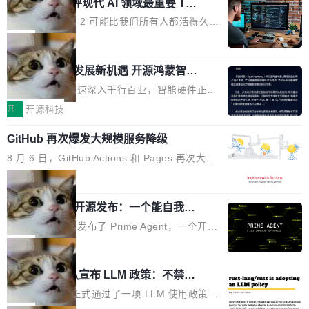
业化营销服务的需求从未如此迫切。 但市场扩容
xAI 前工程师评现代 AI 领域最重要 Top
n 这条推文引发了广泛讨论。他不是在说风凉
巧机身有效提升市面主流标准A...
3 开源项目
的同时,服务商的竞争逻辑正在改变。2026年Top
话，他是说出了一个圈内人尽皆知但很少公开捅
Flash Attention 2 可能比我们所有人都活得久。
Agency年度合辑的观察指出,“产品”这个离消费
破的事实。 Jordan 随后补充了一句软化声明：
这句话不是来自某个技术博客，而是出自 Hieu
局
者最近的载体,在整个品牌营销层面的权重显著变
「我不认为这些会议上大部分论文都在过度宣传
Pham 的一条推文。Hieu Pham 是谁？他是 xAI
高了。全域营销服务商的竞争正在从规模转向深
或造假。问题是，作为读者，如果你筛选出那些
共商智能硬件发展新机遇 开源鸿蒙智能
的早期工程师之一，在 Grok 训练基础设施团队
度,案例厚度、全域覆盖、多线协同...
硬件开发者日杭州站即将举行
看起来最令人兴奋的论文，那它们大部分都是过
工作过。近日他在 X 上发了一条帖子，列出了他
随着万物智联加速深入千行百业，智能硬件正从
度宣传的。」 这才是真正的痛点。不是所有论文
认为现代 AI 领域最重要的三个开源项目。 第一
单点设备迈向智能化、网联化、协同化发展。作
开
开源科技
都有问题，是最吸引眼球的那批论文最有问题。
个名字毫无悬念：Flash Attention 2。 Hieu 的
为面向全场景、跨终端的分布式操作系统，开源
他引用的帖子来自 Mathew Shen，一位 ICLR 2
理由很具体。FA 系列不需要解释，但 FA2 是他
GitHub 再次爆发大规模服务降级
鸿蒙通过统一技术底座和分布式能力，为不同类
026 的读者：「看了篇 ...
认为最重要的一个——复杂度恰到好处，刚好能
型智能设备的开发、连接与互联提供关键支撑，
8 月 6 日，GitHub Actions 和 Pages 再次大规
驱动你去学 CuTe，但还没被那些"邪恶的" Hopp
也为产业链企业探索产品创新与商业增长打开新
模服务降级，Actions 完全不可用超过 5 小时，
局
er++ 优化所淹没，足够容易修改和适配。 更关
的空间。 8月14日，开源鸿蒙智能硬件开发者日
webhook 停发，连自托管 runner 也因调度层故
键的是 FA2 的持久性...
（OHDD：OpenHarmony Hardware Develope
Prime Agent 开源发布：一个能自我改
障无法工作。Pages、Copilot code review、C
进的编程 Agent，ARC-AGI 3 超越人类
r Day）将在杭州启航。活动面向智能硬件产业
opilot coding agent 全部受影响。从检测到完全
Prime Intellect 发布了 Prime Agent，一个开源
专家基线
链企业和开发者，邀请行业专家与资深技术顾
恢复，大约 12 小时。 这是 2026 年 8 月的第六
的编程 Agent Harness，核心设计围绕两个抽
局
问，围绕开源鸿蒙技术能力、设备适配、芯片适
起事故，其中四起与 AI/Copilot 服务相关。 Git
象：Recursive Language Model（RLM）和 C
配、功耗与稳定性调优、兼容性测评及统一互联
Rust 项目团队宣布 LLM 政策：不禁
Hub 员工 kdaigle 在 HN 讨论中贴出了一组数
ontinual Harness。在 ARC-AGI 3 基准测试
等内容展开系统讲解和实战交流，帮助企业进一
止，但你要承认哪些代码不是你写的
据：2025 年全年 10 亿次 commit。现在，每周
上，Prime Agent + Opus 5 的组合达到了 95.
Rust 语言项目正式通过了一项 LLM 使用政策，
步了解开源鸿蒙在智能...
2.75 亿次，全年预计 140 亿次。GitHub...