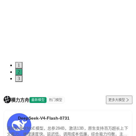
1
2
3
模力方舟
最新模型
热门模型
更多大模型
DeepSeek-V4-Flash-0731
高效轻量化MoE模型，总参284B，激活13B，原生支持百万超长上下
文能力。推理速度快、延迟低、调用成本低廉，综合能力均衡，主打