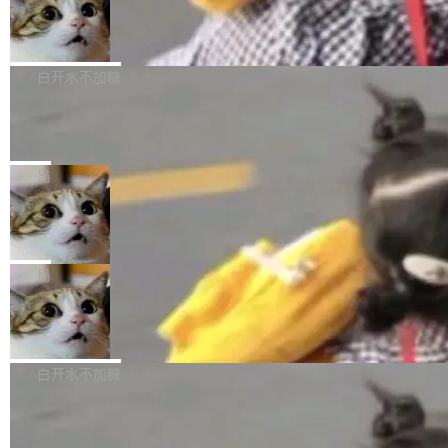
型。谁在开源赛道上领先，...
简单：开发者工具必须开源。 理由不是传统的自
商汤 SenseNova U1.5-Lite-Preview
i）在 X 上发帖： 「如果你是 Agent Harness 相
开源
由软件情怀，而是一个跟 AI agent 直接相关的
关开源项目的开发者，希望参加 DeepSeek Har
商汤科技宣布面向社区开源轻量级统一多模态模
技术判断。 两行 prompt 就能个性化任何软件 C
ness 的内测，可以回复或私信联系我。请附上
型的预览版本 SenseNova U1.5-Lite-Preview。
白开水不加糖
rawshaw 给出了两个 prompt。 第一个： "下载
GitHub id 以及开源代表作。」 DeepSeek 曾在
公告称，SenseNova U1.5-Lite-Preview并非简
某个软件的源码，在本地构建。修改 agent ...
官方招聘信息中写过一条简洁有力的公式：Mod
Ubuntu 将核心系统包从 deb 转成了 s
单的模型规模升级，而是基于 SenseNova U1
nap
el + Harness = Agent。模型负责理解和推理，
的一次系统性迭代，不仅在同一架构中贯通视觉
Ubuntu 正在把又一个核心系统包从 deb 转为 s
Harness 负责把能力落到真实环境中——调用工
理解、推理、生成与编辑，还仅以 8B-MoT 的轻
nap。这次是 hwctl——一个用来检查 Ubuntu
局
具、读写文件、管理上下文、处理错误、完成闭
量大小，将能力推进到4K、更精细的真实质感、
硬件认证状态的命令行工具。 Canonical 工程师
环。崔添翼招人的标...
更复杂的视觉控制和可持续迭代编辑。 相比 U
Dario Amodei 担心新人来 Anthropic
Alan Griffiths 在邮件列表中说得很直白：「hwc
只为金钱，不为使命
1，U1.5-Lite-Preview 在以下方向上带来了显著
tl 是一个 Ubuntu 专有的包，它和它的依赖项都
顶级 AI 研究员在两家公司之间来回跳，中间只
提升： 原生支持4K图像生成； 更精细的局部纹
是 Ubuntu 专有的，不会用在其他发行版上。」
隔了几天。 Lilian Weng 上周刚宣布因健康原因
局
理、细节与真实世界质感； 更准确的中英文文字
所以 deb 版本的受众实际上为零。既然只有 Ub
离开 Thinking Machines Lab，说自己作为联合
生成与复杂版式组织； 更稳定的图...
untu 用户在用，那用 snap 打包就没什么可纠结
FFmpeg 9.0 发布
创始人的角色「太累了」。几天后，The Inform
的。 从 deb 到 snap 的迁移路径 hwctl 是 rust-
ation 就曝出她将重回 OpenAI，负责递归自我
FFmpeg 9.0 现已发布，包含多项改进。官方更
hwlib 硬件 API 库的一部分，命令行工具负责查
改进方向的研究。她是 Thinking Machines 过
新日志列出的 9.0 版本主要更新内容如下： 扩
白开水不加糖
询 Ubuntu 的硬件认证数据库。...
去一年内第四个离开的联合创始人。 这家由前
展 AMF 色彩转换器 (vf_vpp_amf) 的 HDR 功能
OpenAI CTO Mira Murati 创立的公司，连创始
DeepSeek V4 Flash 单日消耗 8 万亿 t
MP4 muxer 中支持 LCEVC 音轨复用 Playdate
okens 登顶热搜
团队都留不住。 但 Thinking Machines 不是唯
视频编码器和多路复用器 添加 v360_vulkan filt
8 万亿 tokens。一天。一家公司的消耗。 Open