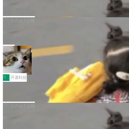
6的终端设备已突破7000万台，注册开发者数量
zen 9000/8000/7000系列处理器，并针对X3D
Dgraph v25.4.0 发布，具有图形后端的
窗口推了又推。好到合进 main 分支的代码，我
已突破 1100 万。随着鸿蒙生态汇聚越来越多的
原生 GraphQL 数据库
处理器特性进行平台级优化。其搭载X3D鸡血模
们自己都没看完。 这事不是个例。GitLab 调研
Dgraph 是一个水平可扩展的分布式 GraphQL
高质量游戏...
式2.0，可根据不同使用场景释放处理器潜力，
过 1528 名开发者，85% 说 AI 把瓶颈从写代码
数据库，有一个图形后端。作为一个原生的 Gra
白开水不加糖
帮助玩家在游戏与高负载应用中获得更充分的性
转移到了审代码。 写代码有人替你干了。但审代
phQL 数据库，它严格控制数据在磁盘上的排列
能表现。 在核心规格方面，B850 AO...
码、把关发版这两道关，还得靠人肉扛。 V5.0
竹知了：一个零依赖的单文件 HTML，
方式，以优化查询性能和吞吐量，减少集群中的
把儿时竹蝉玩具搬进浏览器
想让 AI 一起盯。
磁盘寻道和网络调用。 Dgraph v25.4.0 现已发
竹知了（zhuzhiliao）是那种小时候路边摊上几
布，具体更新内容包括： feat(zero)：Zero 现
块钱的玩意儿——一根小竹签，一个竹筒，一头
局
支持 --security superflag（token=...;whitelist
系着涂了松香的线。甩起来，竹膜震动，发出“哇
=...），与 Alpha 版本的格式一致，并据此对其
30倍效率升级：解锁医学影像数据要素
——哇”的蝉鸣声。实物越来越难找了，有开发者
价值化的真实路径
管理 HTTP 端点进行授权。 <blockquote> <p>
把它做成了 Web 玩具，放在 zhuzhiliao.imsai.c
完成一例腹部CT影像标注，张医生过去需要约1
<span><strong>警告：</strong>&nbsp;Zero
c 上，并在 GitHub 开源。 玩法很简单：按住屏
20个小时。他必须在数百张连续影像上，一笔一
开
开源科技
的 admin ...
幕画圈，或者直接甩手机。页面会实时显示转速
笔勾画边界，一层一层识别肌肉组织。如今，使
（圈/秒），声音来自真实竹知了录音的 1.72 秒
Apache Dubbo-go v3.3.2 正式发布
用东软飞标医学影像标注平台，同样的工作缩短
采样，无缝循环。音频解码失败时，还有一套合
至4小时，效率提升30倍。 这组数字背后，改变
这个版本面向生产环境，重心在内核稳定性。我
成兜底——锯齿波振荡器模拟脉冲，并联带通共
的不只是速度，而是把医学影像转化为AI能力的
们彻底收敛了旧配置体系，扩展了 Triple 协议与
白开水不加糖
振峰模拟竹膜和筒腔共鸣。 技术细节上，物理引
路径真正打通了。 大型医院积累的影像数据规模
泛化调用能力，加强了应用级元数据和服务治
擎是绳系质点模型：重力、弹性绳（只拉不
庞大，但不能直接用于训练模型。器官、病灶和
Calibre 9.12 发布，功能强大的开源电
理，同时集中修了并发安全、资源泄漏和热路径
推）、空气阻力，1/240 秒定步长积...
子书工具
组织边界，必须由专业医生逐层识别、标记和校
性能问题。
Calibre 开源项目是 Calibre 官方出的电子书管