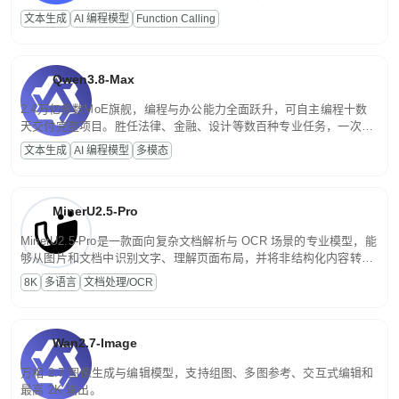
高并发、轻量化任务，适合日常对话、内容创作、基础 RAG、批量
文本生成
AI 编程模型
Function Calling
文案处理等普惠刚需场景。
Qwen3.8-Max
2.4万亿参数MoE旗舰，编程与办公能力全面跃升，可自主编程十数
天交付完整项目。胜任法律、金融、设计等数百种专业任务，一次对
话端到端交付生产级成果。原生视觉理解贯穿规划、执行与验证全流
文本生成
AI 编程模型
多模态
程，支持超长文档与长视频的深度语义解析。长程任务中自主规划与
闭环迭代，持续进化。
MinerU2.5-Pro
MinerU2.5-Pro是一款面向复杂文档解析与 OCR 场景的专业模型，能
够从图片和文档中识别文字、理解页面布局，并将非结构化内容转换
为便于存储、检索和二次处理的结构化结果。
8K
多语言
文档处理/OCR
Wan2.7-Image
万相 2.7 图像生成与编辑模型，支持组图、多图参考、交互式编辑和
最高 2K 输出。