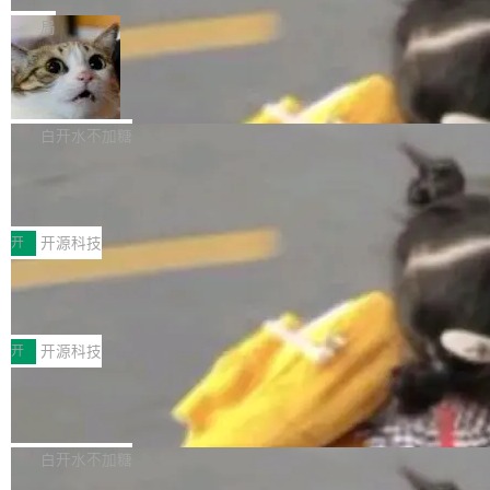
一在人才争夺战中失血的公司。六月，Google
er HE-AAC 960 解码 (DAB+) transpose_cuda
Code 在 X 上发帖：「DeepSeek Flash did 8T
局
连失两员大将：Noam Shazeer 去了 Op...
filter 添加 AMF Frame Rate Converter (vf_frc
tokens on August 1st. 5T of free usage + 3T
_amf) filter SMPTE 2094-50 元数据支持和直
NetBSD 11.0 正式发布
on OpenCode Go.」79.8 万次浏览，连带着 #
通 ProRes RAW VideoToolbox 硬件加速器 AP
DeepSeek一天消耗了8万亿# 上了微博热搜——
NetBSD 11.0 现已正式发布，这是 NetBSD 操
V ...
注意这是 OpenCode 一家的消耗。 OpenCode
作系统的第十八个主要版本。 自 NetBSD 10.1
白开水不加糖
是 Anomaly 出品的 AI 编程工具，套餐 10 美元/
以来的变化 更新亮点： 新增对 RISC-V 处理器
月。用户交了 10 美元，就能用 DeepSeek Flas
2026 ChinaJoy鸿蒙游戏增长臻享会举
架构的支持。NetBSD 11.0 是首个支持 64 位 R
办，鲸鸿动能系统呈现游戏行业解决方
h 随便写代码，按网友说法：「怎么使劲用也用
ISC-V 平台的稳定版本，涵盖一系列基于 StarFi
8月1日，2026 ChinaJoy期间，鸿蒙游戏增长臻
案
不完。」5T 来自免费额度，3T 来自 Go...
ve JH71XX 的设备，例如 VisionFive 2、PINE
享会在上海举办。鸿蒙生态的全场景智慧营销平
开
开源科技
64 STAR64，以及 QEMU。 增强了对 POSIX.1
台鲸鸿动能协同华为游戏中心，面向游戏行业开
-2024 和 C23 编程接口标准的兼容性。 compat
技嘉X3D系列再添新成员 B850 AORU
发者及生态伙伴，系统呈现了平台在游戏领域的
S ELITE X3D主板强化性能体验
_linux(8) 增强了对 Linux 系统调用的支持，包
完整能力版图——从IAP高价值用户的全周期经
面向AMD Ryzen X3D处理器玩家，技嘉X3D系
括 epoll（围绕 kqueue 实现）、POSIX 消息队
营、到IAA游戏的“买变一体”正循环、再到联运与
列主板阵容迎来新成员——B850 AORUS ELITE
开
开源科技
列、...
广告协同的全链路经营闭环，以及面向全球市场
X3D。作为面向主流高性能平台打造的全新主板
的出海增长布局。 华为终端云业务商业化销售负
Zadig v5.0 发布：AI 发布专员与 AI 审
产品，B850 AORUS ELITE X3D延续技嘉在X3
查专员上线
责人在开场致辞中表示，游戏开发者的核心诉求
D平台优化上的技术积累，旨在为游戏玩家带来
我们团队这几天最大的卡点不是 AI 写得不够
已不再是“多一个投放渠道”，而是一套能够持续
更稳定、更高效的装机选择。 B850 AORUS ELI
好，是 AI 写得太好了。 好到审查排期从两天的
白开水不加糖
驱动增长的体系。截至目前，搭载HarmonyOS
TE X3D基于AMD AM5平台打造，支持AMD Ry
活儿拖成了五天。PR 一堆起来没人敢合，发布