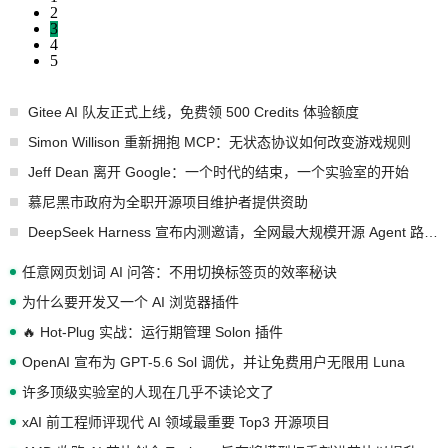
2
3
4
5
Gitee AI 队友正式上线，免费领 500 Credits 体验额度
Simon Willison 重新拥抱 MCP：无状态协议如何改变游戏规则
Jeff Dean 离开 Google：一个时代的结束，一个实验室的开始
慕尼黑市政府为全职开源项目维护者提供资助
DeepSeek Harness 宣布内测邀请，全网最大规模开源 Agent 路演现场诞生
任意网页划词 AI 问答：不用切换标签页的效率秘诀
为什么要开发又一个 AI 浏览器插件
🔥 Hot-Plug 实战：运行期管理 Solon 插件
OpenAI 宣布为 GPT-5.6 Sol 调优，并让免费用户无限用 Luna
许多顶级实验室的人现在几乎不读论文了
xAI 前工程师评现代 AI 领域最重要 Top3 开源项目