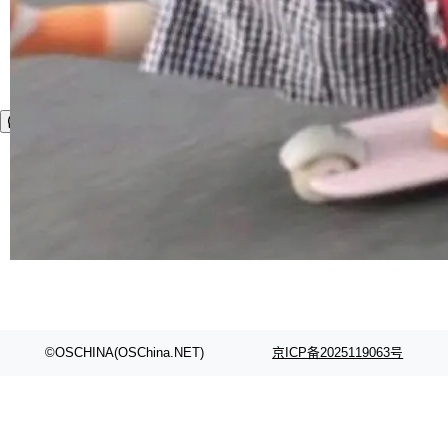
©OSCHINA(OSChina.NET)
京ICP备2025119063号