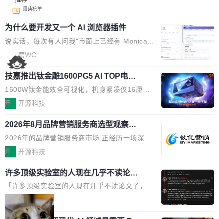
阅读榜单
为什么要开发又一个 AI 浏览器插件
说实话，每次有人问我"市面上已经有 Monica、
Sider、Copilot for Chrome 这些 AI 浏览器插件
席WC
了，你为什么还要再做一个"，我都觉得这个问题
技嘉推出钛金雕1600PG5 AI TOP电
问得好。 因为我自己也是从用户变成开发者的。
源：为发烧级主机与本地AI算力打造旗
现有产品的天花板 我用过不少 AI 浏览器插件。
1600W钛金能效全可视化，机身紧凑仅16厘米
舰供电方案
刚开始觉得都挺好——选中一段文字，弹出解
继2026台北电脑展首度亮相后，技嘉科技近日正
开
开源科技
释；写邮件时帮你润色；看英文网页给你翻译摘
式发布钛金雕1600PG5 AI TOP电源。这款高端
要。但用久了你会发现，它们本质上都是同一类
2026年8月品牌营销服务商选型观察：
电源专为发烧级DIY主机与本地AI算力平台打
从流量思维到品牌资产思维的范式转移
东西：一个带网页上下文的聊天框。 它们能读取
造，整机长度仅16厘米，提供1600W额定功率
2026年的品牌营销服务商市场,正经历一场深刻
页面的文本，然后把文本丢给大模型，再返回一
与80PLUS钛金能效；支持ATX 3.1与PCIe 5.1
的价值重构。全球全案品牌代理机构市场从2025
开
开源科技
段回答。仅此而已。 这当然有用，但总觉得差点
规范，结合服务器级元件、完善供电线材与内置
年的83.1亿美元增长至2026年的86.6亿美元,年
意思。比如我在一个后台管理系统里，需要填50
实时LCD监控屏，可充分满足当下高阶PC主机
许多顶级实验室的人现在几乎不读论文
复合增长率达5.44%,预计2032年将突破120亿美
个表单字段，每个字段还有联动逻辑；比如我
了
的严苛使用需求。 澎湃功率，紧凑机身 钛金雕1
元。数字广告与公共关系相关服务市场更是从20
「许多顶级实验室的人现在几乎不读论文了，而
想...
600PG5 AI TOP具备强悍输出功率，同时实现
25年的8463亿美元扩张至2026年的8763亿美
且他们认为 ICLR/ICML/NeurIPS 充斥着大量过
局
机身尺寸大幅精简。整机长度仅16厘米，属于同
元。数字的背后是一个清晰的事实——品牌对专
度宣传和欺诈。」 OpenAI 研究员 Keller Jorda
功率段机身尺寸十分紧凑的1600W电源产品。小