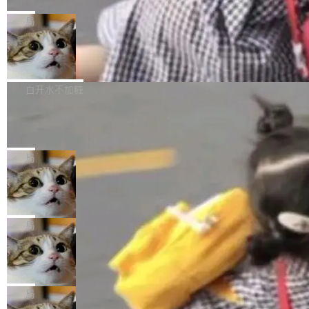
C版的产品，搭载“人机双写”重磅功能——你写
全球知名开源多媒体框架 FFmpeg 今天正式发
给 OpenAI 总法律顾问 Che Chang 发了封邮
你的，AI写AI的，同屏协作互不干扰。一句话让
布了 9.0 版本。这个版本除了带来新一代音视频
局
件，附了一封长信，要求 OpenAI 配合调查前苹
AI帮你干活，现在开启全新体验！ 温馨提示：
处理能力和硬件加速支持之外，还有一个特殊之
果员工带走机密信...
体验WorkBuddy鸿蒙PC版前，请将 HUAWEI M
亚马逊成本失控：AI 写代码烧掉 1215
处：FFmpeg 9.0 的代号是“Lei”。 这个名字，
万元，超预算 860%
atePad Edge 升级至 HarmonyOS 6.1.0.135S
来自中国开发者雷霄骅（Lei Xiaohua）。 对于
外媒近日曝光了亚马逊的多份内部报告显示，AI
P9 patch03及以上版本。 *升级路径：设置 > 搜
很多中国音视频开发者而言，这个名字并不陌
导致公司在多个项目上超支。《金融时报》报道
白开水不加糖
索“软件更新” > 检查更新，即可搜索新版本，下
生。十年前，他通过大量中文技术文章、源码分
称，仅一个项目的成本超支就高达 180 万美元
载安装完成升级即可。 没有...
析和开源示例，让一代开发者第一次真正理解 F
Hugging Face CEO 发声：中国正在开
（约合人民币 1215 万元）。 具体来说，一名工
源模型上碾压我们
Fmpeg，也成为很多人进入音视频开发领域的
程师借助 Anthropic 旗下 Claude Sonnet 模型
"他们正在开源模型上碾压我们。" Hugging Fac
“启蒙老师”。 而今年，恰好是雷霄骅离世十周
编写程序，目标是完成电商平台作者信息与商品
e CEO Clément Delangue 在 CNBC 的采访里
局
年。FFmpeg 社区最终选择用一个大版本的名
列表的数据匹配 —— 一项常规的数据处理任
没有拐弯抹角。他说中国正在赢得 AI 竞赛，而
字，留下了这份纪念。 雷霄骅曾是中国传媒大学
务，最终却产生了 180 万美元的账单，实际支出
当 AI agent 把源码变成了最好的扩展系
且按目前的速度，中国 AI 工具预计在今年底或
数字电视技术方向的博士生，长期从事视频、音
统，开发者工具必须开源
超出原定预算 860%。 更令人意外的是，该项目
2027 年就能追上美国前沿实验室的水平。 Dela
五年前，David Crawshaw 问过很多软件工程师
频技...
最终并未成功落地，而高额算力消耗持续运行长
ngue 把原因归结为一件事：开放协作。中国的
一个问题：你写过什么给自己用的程序？答案几
局
达 5 个月，公司直到财务对账时才察觉异常。这
AI 开发者在一个共享和协作的生态里加速迭代，
乎都是没有。工程师们整天用别人写的程序写程
意味着一个无人看管的 AI 程序，在近半年时间
而美国模型厂商在"闭门造车"。他的原话是 "buil
DeepSeek Harness 宣布内测邀请，全
序给别人用。偶尔有人自己写个博客系统、智能
里日夜不停地"烧钱"。 复盘显示，...
网最大规模开源 Agent 路演现场诞生
ding in silos"——各自为战，互不通气。 这个判
家居控制、家庭实验室，都算稀奇事。 Crawsh
一条内测招募帖，发出去的时候大概没人想到它
断从他嘴里说出来分量不同。Hugging Face 是
aw 是 Shelley 的作者，一个开源 AI coding age
会变成一场开源 Agent 生态的路演。 8月1日，
局
全球最大的开源 AI 平台，上面跑着上百万个模
nt。他最近在博客上写了一篇文章，核心论点很
DeepSeek Harness 团队负责人崔添翼（tiany