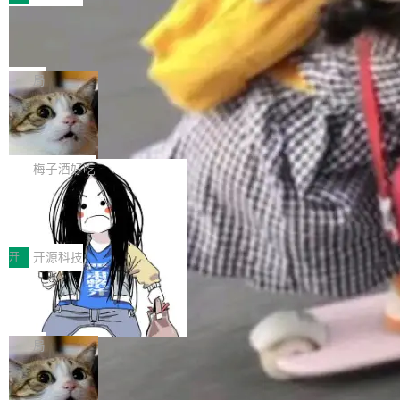
件。 腾讯网平团队在UCL-MPComm中实现了一
型或企业内部部署模型提升研发效率。但随着 AI
各领域的应用成果，覆盖技术底座、行业赋能、
个独立于业务线程的全局通信引擎（Engine），
Coding 从个人辅助工具逐步走向团队级、组织
Jeff Dean 离开 Google：一个时代的结
产品应用、支撑保障、专题等五大方向。深信服
并实...
束，一个实验室的开始
级应用，企业在规模化落地过程中，对安全性、
AI算力网关（AI创新平台）成功入选！ 随着各行
Google 员工编号 20。MapReduce 作者之一。
可控性和代码质量提出了更高要求。 首先是数据
各业的Agent走向规模化建设，算力构成形态逐
Bigtable 作者之一。TensorFlow 的作者之一。
局
安全与合规要求。对于大多数普通研发场景，公
渐丰富，用户关注的重点也在发生变化：不只是
Gemini 的架构师。Google 首席科学家。 Jeff D
有云模型能够满足快速试用和效率提升的需求。
让AI用起来，还要进一步看清混合算力时代下，
🔥 SolonCode v2026.8.4 发布：界面
ean 在 Google 工作了 27 年后，宣布离职。 他
但对于金融、能源、医疗等对数据安全要求较...
字体可调、22 种语言、记忆搜索增强
Token花在哪里、算力是否被充分利用，以及持
不是一个人走。一同离开的还有 Sanjay Ghema
打开终端就能上岗的全中文编码智能体，这一轮
续增长的AI成本该如何优化。 深信服AI算力网关
wat（Google 员工编号 23，Jeff Dean 二十多
把「看得清、用母语、记得住」三件事一次补
梅子酒好吃
正是围绕这些实际问题，从Token治理和成本治
年的编程搭档，MapReduce 和 Bigtable 的共同
齐。 SolonCode 是什么 SolonCode 是杭州无
理两个方面，让用户的每一份算力都看得清、管
作者）、Quoc Le（Google 大脑核心成员，Se
让“代码语义理解”深度释放AI Coding
耳科技研发的企业级终端编码智能体——一位全
得住、用得稳、省得下、更安全！ 一、从现在开
价值潜能：华为云码道（CodeArts）
q2Seq 和 DocAI 的共同发明人）以及 Oriol Vin
中文驱动的数字员工，自主理解需求、规划步
一、代码仓深度理解技术的作用与价值 在软件工
始，Token使用一目...
代码仓技术解析
yals（Gemini 联合负责人，AlphaSta...
骤、编写代码。不挑模型、不挑平台，curl 一行
程实践中，代码仓是企业核心知识资产的主要载
开
开源科技
装完即用。 开源地址：Gitee · GitCode · GitHu
体。企业级代码仓库通常包含数十万乃至数百万
b 安装 支持 Java 8+（8~26）、macOS / Linu
一条“删库”命令跑 17 小时，算法工程
个文件，其规模远超单次模型调用可承载的上下
师删光 89TB 数据只为干私活
x / Windows / Harmony PC。 # macOS / Linu
文窗口。随着项目规模的持续扩张与代码历史的
最高人民检察院8月4日公布了一起案件：北京一
x / Harmony PC curl -fsSL https://solon.noea
不断累积，代码仓中的模块关系、接口契约、业
名90后算法工程师王某，为了给自己接的私活腾
局
r.org/solon...
务逻辑等关键信息往往分散于数十乃至数百个文
服务器空间，删光了公司AI游戏部门的全部核心
件之中，形成高度复杂的知识关联网络。传统的
Cloudflare 分享推理优化实践：KV ca
数据。 王某2024年1月入职东城区某科技公司AI