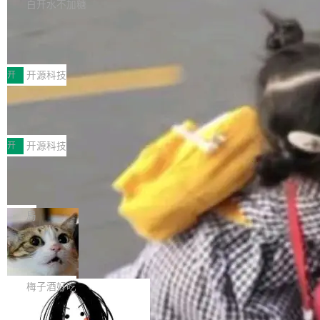
库，并将作为transport接入Mooncake TENT。
白开水不加糖
台 agent...
该通信库针对AI Memory池化场景的数据传输需
CoStrict入选工信部2025人工智能应用
求进行了深度优化，能够实现数据中心内大规模
典型案例
计算节点间多种内存类型的高性能通信。 UCL-
近日，工信部科技司公示《2025人工智能应用典
MPComm将作为一种传输引擎接入Mooncake T
型案例入选名单》，深信服“面向企业研发场景的
开
开源科技
ENT，实现零拷贝传输性能提升30%、非零拷贝
开源 AI 编程平台 CoStrict 应用”凭借卓越的技术
传输性能最高提升5倍。UCL-MPComm底层基
深信服AI算力网关入选工信部人工智能
创新与落地成效成功入选。 全链路私有化部署，
应用典型案例！
于自研UCL-Engine通信引擎，后续腾讯网平将
助力企业AI研发安全落地 当前，越来越多企业已
前不久，工业和信息化部正式发布《2025年人工
持续开源更多基于UCL-Engine的高性能通信组
经开始引入 AI Coding 工具，通过调用公有云模
智能应用典型案例名单》，集中展示人工智能在
开
开源科技
件。 腾讯网平团队在UCL-MPComm中实现了一
型或企业内部部署模型提升研发效率。但随着 AI
各领域的应用成果，覆盖技术底座、行业赋能、
个独立于业务线程的全局通信引擎（Engine），
Coding 从个人辅助工具逐步走向团队级、组织
Jeff Dean 离开 Google：一个时代的结
产品应用、支撑保障、专题等五大方向。深信服
并实...
束，一个实验室的开始
级应用，企业在规模化落地过程中，对安全性、
AI算力网关（AI创新平台）成功入选！ 随着各行
Google 员工编号 20。MapReduce 作者之一。
可控性和代码质量提出了更高要求。 首先是数据
各业的Agent走向规模化建设，算力构成形态逐
Bigtable 作者之一。TensorFlow 的作者之一。
局
安全与合规要求。对于大多数普通研发场景，公
渐丰富，用户关注的重点也在发生变化：不只是
Gemini 的架构师。Google 首席科学家。 Jeff D
有云模型能够满足快速试用和效率提升的需求。
让AI用起来，还要进一步看清混合算力时代下，
🔥 SolonCode v2026.8.4 发布：界面
ean 在 Google 工作了 27 年后，宣布离职。 他
但对于金融、能源、医疗等对数据安全要求较...
字体可调、22 种语言、记忆搜索增强
Token花在哪里、算力是否被充分利用，以及持
不是一个人走。一同离开的还有 Sanjay Ghema
打开终端就能上岗的全中文编码智能体，这一轮
续增长的AI成本该如何优化。 深信服AI算力网关
wat（Google 员工编号 23，Jeff Dean 二十多
把「看得清、用母语、记得住」三件事一次补
梅子酒好吃
正是围绕这些实际问题，从Token治理和成本治
年的编程搭档，MapReduce 和 Bigtable 的共同
齐。 SolonCode 是什么 SolonCode 是杭州无
理两个方面，让用户的每一份算力都看得清、管
作者）、Quoc Le（Google 大脑核心成员，Se
让“代码语义理解”深度释放AI Coding
耳科技研发的企业级终端编码智能体——一位全