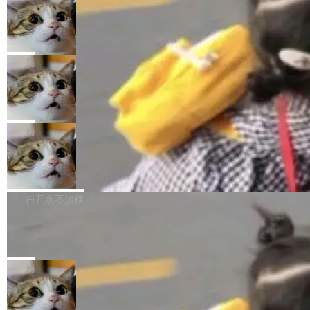
年。FFmpeg 社区最终选择用一个大版本的名
列表的数据匹配 —— 一项常规的数据处理任
没有拐弯抹角。他说中国正在赢得 AI 竞赛，而
字，留下了这份纪念。 雷霄骅曾是中国传媒大学
务，最终却产生了 180 万美元的账单，实际支出
当 AI agent 把源码变成了最好的扩展系
且按目前的速度，中国 AI 工具预计在今年底或
数字电视技术方向的博士生，长期从事视频、音
统，开发者工具必须开源
超出原定预算 860%。 更令人意外的是，该项目
2027 年就能追上美国前沿实验室的水平。 Dela
五年前，David Crawshaw 问过很多软件工程师
频技...
最终并未成功落地，而高额算力消耗持续运行长
ngue 把原因归结为一件事：开放协作。中国的
一个问题：你写过什么给自己用的程序？答案几
局
达 5 个月，公司直到财务对账时才察觉异常。这
AI 开发者在一个共享和协作的生态里加速迭代，
乎都是没有。工程师们整天用别人写的程序写程
意味着一个无人看管的 AI 程序，在近半年时间
而美国模型厂商在"闭门造车"。他的原话是 "buil
DeepSeek Harness 宣布内测邀请，全
序给别人用。偶尔有人自己写个博客系统、智能
里日夜不停地"烧钱"。 复盘显示，...
网最大规模开源 Agent 路演现场诞生
ding in silos"——各自为战，互不通气。 这个判
家居控制、家庭实验室，都算稀奇事。 Crawsh
一条内测招募帖，发出去的时候大概没人想到它
断从他嘴里说出来分量不同。Hugging Face 是
aw 是 Shelley 的作者，一个开源 AI coding age
会变成一场开源 Agent 生态的路演。 8月1日，
局
全球最大的开源 AI 平台，上面跑着上百万个模
nt。他最近在博客上写了一篇文章，核心论点很
DeepSeek Harness 团队负责人崔添翼（tiany
型。谁在开源赛道上领先，...
简单：开发者工具必须开源。 理由不是传统的自
商汤 SenseNova U1.5-Lite-Preview
i）在 X 上发帖： 「如果你是 Agent Harness 相
开源
由软件情怀，而是一个跟 AI agent 直接相关的
关开源项目的开发者，希望参加 DeepSeek Har
商汤科技宣布面向社区开源轻量级统一多模态模
技术判断。 两行 prompt 就能个性化任何软件 C
ness 的内测，可以回复或私信联系我。请附上
型的预览版本 SenseNova U1.5-Lite-Preview。
白开水不加糖
rawshaw 给出了两个 prompt。 第一个： "下载
GitHub id 以及开源代表作。」 DeepSeek 曾在
公告称，SenseNova U1.5-Lite-Preview并非简
某个软件的源码，在本地构建。修改 agent ...
官方招聘信息中写过一条简洁有力的公式：Mod
Ubuntu 将核心系统包从 deb 转成了 s
单的模型规模升级，而是基于 SenseNova U1
nap
el + Harness = Agent。模型负责理解和推理，
的一次系统性迭代，不仅在同一架构中贯通视觉
Ubuntu 正在把又一个核心系统包从 deb 转为 s
Harness 负责把能力落到真实环境中——调用工
理解、推理、生成与编辑，还仅以 8B-MoT 的轻
nap。这次是 hwctl——一个用来检查 Ubuntu
局
具、读写文件、管理上下文、处理错误、完成闭
量大小，将能力推进到4K、更精细的真实质感、
硬件认证状态的命令行工具。 Canonical 工程师
环。崔添翼招人的标...
更复杂的视觉控制和可持续迭代编辑。 相比 U
Dario Amodei 担心新人来 Anthropic
Alan Griffiths 在邮件列表中说得很直白：「hwc