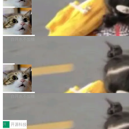
只为金钱，不为使命
1，U1.5-Lite-Preview 在以下方向上带来了显著
tl 是一个 Ubuntu 专有的包，它和它的依赖项都
顶级 AI 研究员在两家公司之间来回跳，中间只
提升： 原生支持4K图像生成； 更精细的局部纹
是 Ubuntu 专有的，不会用在其他发行版上。」
隔了几天。 Lilian Weng 上周刚宣布因健康原因
局
理、细节与真实世界质感； 更准确的中英文文字
所以 deb 版本的受众实际上为零。既然只有 Ub
离开 Thinking Machines Lab，说自己作为联合
生成与复杂版式组织； 更稳定的图...
FFmpeg 9.0 发布
untu 用户在用，那用 snap 打包就没什么可纠结
创始人的角色「太累了」。几天后，The Inform
的。 从 deb 到 snap 的迁移路径 hwctl 是 rust-
ation 就曝出她将重回 OpenAI，负责递归自我
FFmpeg 9.0 现已发布，包含多项改进。官方更
hwlib 硬件 API 库的一部分，命令行工具负责查
改进方向的研究。她是 Thinking Machines 过
新日志列出的 9.0 版本主要更新内容如下： 扩
白开水不加糖
询 Ubuntu 的硬件认证数据库。...
去一年内第四个离开的联合创始人。 这家由前
展 AMF 色彩转换器 (vf_vpp_amf) 的 HDR 功能
DeepSeek V4 Flash 单日消耗 8 万亿 t
OpenAI CTO Mira Murati 创立的公司，连创始
MP4 muxer 中支持 LCEVC 音轨复用 Playdate
okens 登顶热搜
团队都留不住。 但 Thinking Machines 不是唯
视频编码器和多路复用器 添加 v360_vulkan filt
8 万亿 tokens。一天。一家公司的消耗。 Open
一在人才争夺战中失血的公司。六月，Google
er HE-AAC 960 解码 (DAB+) transpose_cuda
Code 在 X 上发帖：「DeepSeek Flash did 8T
局
连失两员大将：Noam Shazeer 去了 Op...
filter 添加 AMF Frame Rate Converter (vf_frc
tokens on August 1st. 5T of free usage + 3T
_amf) filter SMPTE 2094-50 元数据支持和直
NetBSD 11.0 正式发布
on OpenCode Go.」79.8 万次浏览，连带着 #
通 ProRes RAW VideoToolbox 硬件加速器 AP
DeepSeek一天消耗了8万亿# 上了微博热搜——
NetBSD 11.0 现已正式发布，这是 NetBSD 操
V ...
注意这是 OpenCode 一家的消耗。 OpenCode
作系统的第十八个主要版本。 自 NetBSD 10.1
白开水不加糖
是 Anomaly 出品的 AI 编程工具，套餐 10 美元/
以来的变化 更新亮点： 新增对 RISC-V 处理器
月。用户交了 10 美元，就能用 DeepSeek Flas
2026 ChinaJoy鸿蒙游戏增长臻享会举
架构的支持。NetBSD 11.0 是首个支持 64 位 R
办，鲸鸿动能系统呈现游戏行业解决方
h 随便写代码，按网友说法：「怎么使劲用也用
ISC-V 平台的稳定版本，涵盖一系列基于 StarFi
8月1日，2026 ChinaJoy期间，鸿蒙游戏增长臻
案
不完。」5T 来自免费额度，3T 来自 Go...
ve JH71XX 的设备，例如 VisionFive 2、PINE
享会在上海举办。鸿蒙生态的全场景智慧营销平
开
开源科技