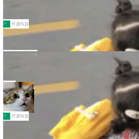
marks，用最新 Xcode 在最新 macOS 上构建
传音TEX AI语音算法团队斩获MLC-SL
yle="margin-left:0; margin-right:0"> <li><span
M 2026国际挑战赛Task 1亚军
运行，出来的效果是坏的——侧边栏按钮大小不
style="color:#000000">现在可以通过键盘访问
近日，在国际语音领域顶级会议INTERSPEECH
一，界面错位。他说这个问题"两年前就发现了，
AI 聊天功能（添加了一些快捷键）</span></li>
2026卫星活动——第二届多语种对话语音语言模
开
开源科技
至今没变"。 数据流方面，Manshin 指出 SwiftU
<li><span style="color:#000000">新增了始终
型挑战赛 （Multilingual Conversational Speec
I 的属性包装器演进史...
在新 SQL 控制台中打开 AI 生成的脚本的功能</
Qwen3.8-Max 发布，下周开源 Qwen3.
h Language Model Challenge，MLC-SLM）T
8-27B
span></li> <li><span style="color:#000000...
ask 1赛道中，传音TEX AI中心语音算法团队以
千问大模型宣布正式推出 Qwen 家族迄今最强大
自主研发的说话人归属多语种自动语音识别系统
的模型 Qwen3.8-Max，也是其首个 Max 规模
白开水不加糖
取得tcpMER 15.41%的成绩，在全球110支参赛
的开源权重模型。Qwen3.8-Max 的模型权重预
队伍中位列第二。此次突破展现了传音在多语种
MiniMax H3 开源：33B 全模态模型，
计将于开源，彼时也将同步开源 Qwen3.8-27B
一个视觉语言模型只够当它的编码器
语音识别、说话人日志、时间对齐与长音频工程
模型。 根据介绍，Qwen3.8-Max 基于 Qwen 3.
MiniMax 今天开源了 H3，一个 33B 参数的全模
化系统等关键方向的系统性技术实力。 本届赛事
5 的架构基础构建，参数规模扩展至 2.4 万亿，
态生成模型，能生成带原生立体声的 2K 视频。
局
聚焦多语言对话语音模型面临的关键技术挑战，
激活参数95B，支持100万上下文Tokens，在编
没有发布会，没有预告，直接扔了篇文章出来，
共吸引来自全球工业界与学术界的1...
程、办公、科研以及长周期任务等方面实现了全
DeepSeek-V4-Flash正式版API上线超
权重已经上传至 Hugging Face。 去年国内的视
算互联网
面提升。它不仅能应对更具挑战性的问题，还能
频生成模型还在追 Runway 和 Pika 的参数，今
近日，DeepSeek-V4-Flash 正式版 API 开启公
更可靠地端到端完成复杂任务，输出值得信赖的
天 MiniMax H3 从架构到许可都摆上台面了。一
开测试。国家超算互联网正式上线 DeepSeek-V
开
开源科技
成果。 全球开发者都可通过千问 AI 平台获得 Q
个模型，三个模块，两个开源。 H3 由三个模块
4-Flash 正式版（DeepSeek-V4-Flash-0731）
wen3.8 的 API 服务：国内每百万 Tok...
组成：H3-Context-IR 负责多模态指令理解和编
Docker 29.7.1 发布
模型 API 调用服务和模型文件。 DeepSeek-V4-
排（闭源，提供 API）；H3-Base 是核心生成模
Flash-0731 经过大量后训练工作，智能体能力
Docker 29.7.1 现已发布，具体更新内容如下：