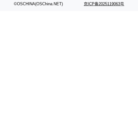
©OSCHINA(OSChina.NET)
京ICP备2025119063号