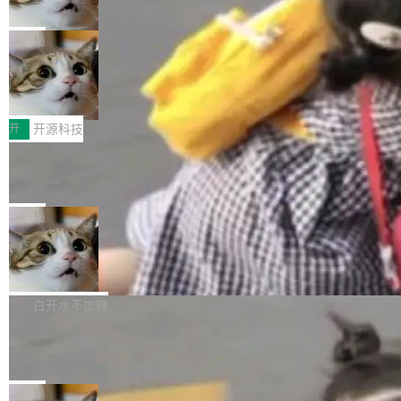
诉讼，称“Apple is getting this wron
（<a href="https://bugzilla.mozilla.org/show_
orkers 跑了十年 Isolate。用 CEO Matthew Pri
上个月，苹果一纸诉状把 OpenAI 告上法庭，指
g”
bug.cgi?id=204...
nce 的话说：「我们一生都在用 Isolate 运行代
控其挖角苹果前员工并窃取商业秘密。苹果的诉
局
码，而 AI Agent 不需要容器，它们需要的是 Iso
状把 OpenAI 描述成一个系统性地从前东家挖
late。」 容器为什么不合适 容器的问题在于启动
HUAWEI MatePad Edge上架WorkBu
人、套取机密信息的对手。 OpenAI 没发律师
ddy鸿蒙PC版，说话就能干活的AI办公
和销毁都太重了。一个 Agent 要执行的任务可能
函，也没选择庭外沉默。它在官网贴了一篇博
全能AI工作台WorkBuddy鸿蒙PC版上架HUAWE
搭子
只需要几毫秒的 CPU 时间，但容器从冷启动到
文，标题只有六个字：Apple is getting this wro
I MatePad Edge应用市场，直接下载即可使
开
开源科技
就绪要花数秒。如果未来有十...
ng。 然后，它把邮件往来和 iMessage 聊天记
用，与鸿蒙电脑上的体验一致。值得一提的是，
FFmpeg 9.0 发布：代号“Lei”，以此纪
录全贴了出来。 他发错人了 苹果外部律师 Gabr
这是目前市面上唯一支持平板接入WorkBuddy P
念中国开发者雷霄骅
iel Gross 来自 Weil 律所，2 月 23 日下午 5:53
C版的产品，搭载“人机双写”重磅功能——你写
全球知名开源多媒体框架 FFmpeg 今天正式发
给 OpenAI 总法律顾问 Che Chang 发了封邮
你的，AI写AI的，同屏协作互不干扰。一句话让
布了 9.0 版本。这个版本除了带来新一代音视频
局
件，附了一封长信，要求 OpenAI 配合调查前苹
AI帮你干活，现在开启全新体验！ 温馨提示：
处理能力和硬件加速支持之外，还有一个特殊之
果员工带走机密信...
亚马逊成本失控：AI 写代码烧掉 1215
体验WorkBuddy鸿蒙PC版前，请将 HUAWEI M
处：FFmpeg 9.0 的代号是“Lei”。 这个名字，
万元，超预算 860%
atePad Edge 升级至 HarmonyOS 6.1.0.135S
来自中国开发者雷霄骅（Lei Xiaohua）。 对于
外媒近日曝光了亚马逊的多份内部报告显示，AI
P9 patch03及以上版本。 *升级路径：设置 > 搜
很多中国音视频开发者而言，这个名字并不陌
导致公司在多个项目上超支。《金融时报》报道
白开水不加糖
索“软件更新” > 检查更新，即可搜索新版本，下
生。十年前，他通过大量中文技术文章、源码分
称，仅一个项目的成本超支就高达 180 万美元
载安装完成升级即可。 没有...
析和开源示例，让一代开发者第一次真正理解 F
Hugging Face CEO 发声：中国正在开
（约合人民币 1215 万元）。 具体来说，一名工
源模型上碾压我们
Fmpeg，也成为很多人进入音视频开发领域的
程师借助 Anthropic 旗下 Claude Sonnet 模型
"他们正在开源模型上碾压我们。" Hugging Fac
“启蒙老师”。 而今年，恰好是雷霄骅离世十周
编写程序，目标是完成电商平台作者信息与商品
e CEO Clément Delangue 在 CNBC 的采访里
局