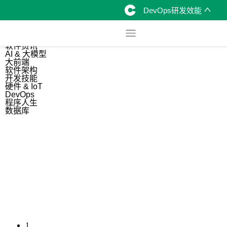
DevOps研发效能
综合
开源资讯
软件资讯
AI & 大模型
大前端
软件架构
开发技能
硬件 & IoT
DevOps
程序人生
数据库
1