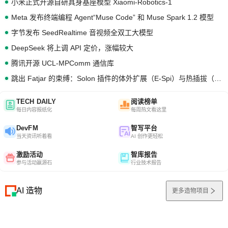
小米正式开源自研具身基座模型 Xiaomi-Robotics-1
Meta 发布终端编程 Agent“Muse Code” 和 Muse Spark 1.2 模型
字节发布 SeedRealtime 音视频全双工大模型
DeepSeek 将上调 API 定价，涨幅较大
腾讯开源 UCL-MPComm 通信库
跳出 Fatjar 的束缚：Solon 插件的体外扩展（E-Spi）与热插拔（H-Spi）
TECH DAILY
阅读榜单
每日内容报纸化
每周热文看这里
DevFM
智写平台
当天资讯听着看
AI 创作更轻松
激励活动
智库报告
参与活动赢源石
行业技术报告
AI 造物
更多造物项目