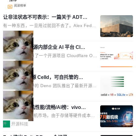
阅读榜单
让非法状态不可表示：一篇关于 ADT
的帖子在 Reddit 火了
有一种东西，一旦用过就回不去了。Alex Fedos
eev 管它叫"软件设计的基石"。 他说的东西不新
局
鲜——代数数据类型（ADT），尤其是和类型
Cloudflare 开源内部企业 AI 平台 Clou
（sum type）。但他说清楚了一件事：这不是类
dflare OS
型系统的学术体操，是日常编码的思维方式。 文
Cloudflare 发布了一个开源项目 Cloudflare O
章从一个简单的例子切入。一个网站的深色主题
S。如果你只看官方博客，你会觉得这是又一
局
设置，如果用布尔值 + 可空字段来表示——bool
个"AI 知识库 + 聊天机器人"——每个大厂都在
ean 表示是否可切换，nullable 的默认模式、浅
Deno 团队开源 Celld，可自托管的分
做，没什么新鲜的。 但 Kenton Varda 在 Twitte
布式 Durable Objects
色方案、深色方案——会产生大量无意义的组
r 上把事情说清楚了： 今天我们发布了 Cloudfla
Ryan Dahl 领导的 Deno 团队推出了最新开源项
合。方案缺了、配置冲突了、全 null 了。要知道
re OS，一个带连接器的聊天机器人，跟其他所
目 Celld，一个能在自己机器上运行 Cloudflare
局
哪些组合有效，作者说，你得靠"文档、校验、或
有科技公司做的一样。只不过，实际上它不一
Workers 和 Durable Objects 的守护进程。 设
者部落知识"。 换个写法。Rust 的 enum，两个
样。这是 Sandstorm.io 的重制版，我十年前的
鲁大师7月新机性能/流畅/AI榜：vivo夺
计思路很直接：每个对象是一个独立的 SQLite
变体：Switchable...
性能、流畅双第一，三星Galaxy Z系列
那个创业公司。不同的是，这次它构建在 Cloudf
数据库，按名称寻址，复制到你自己的 S3 兼容
2026年7月的手机市场，由于存储等硬件成本暴
新折叠缺席
lare Workers 上——我花了九年时间搭建的平台
存储库里。节点之间只通过这个存储库协调——
增，手机厂商的日子也不好过啊，新机速度明显
开
开源科技
——并且深度集成了 AI。这基本上是我十年秘密
没有控制平面，没有共识协议。每个对象自带一
放缓，因此硝烟味淡了许多。新机参数规格除开
计划的顶峰。 十年前，Ken...