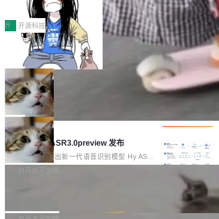
得住、用得稳、省得下、更安全！ 一、从现在开
价值潜能：华为云码道（CodeArts）
q2Seq 和 DocAI 的共同发明人）以及 Oriol Vin
中文驱动的数字员工，自主理解需求、规划步
一、代码仓深度理解技术的作用与价值 在软件工
始，Token使用一目...
代码仓技术解析
yals（Gemini 联合负责人，AlphaSta...
骤、编写代码。不挑模型、不挑平台，curl 一行
程实践中，代码仓是企业核心知识资产的主要载
开
开源科技
装完即用。 开源地址：Gitee · GitCode · GitHu
体。企业级代码仓库通常包含数十万乃至数百万
b 安装 支持 Java 8+（8~26）、macOS / Linu
一条“删库”命令跑 17 小时，算法工程
个文件，其规模远超单次模型调用可承载的上下
师删光 89TB 数据只为干私活
x / Windows / Harmony PC。 # macOS / Linu
文窗口。随着项目规模的持续扩张与代码历史的
最高人民检察院8月4日公布了一起案件：北京一
x / Harmony PC curl -fsSL https://solon.noea
不断累积，代码仓中的模块关系、接口契约、业
名90后算法工程师王某，为了给自己接的私活腾
局
r.org/solon...
务逻辑等关键信息往往分散于数十乃至数百个文
服务器空间，删光了公司AI游戏部门的全部核心
件之中，形成高度复杂的知识关联网络。传统的
Cloudflare 分享推理优化实践：KV ca
数据。 王某2024年1月入职东城区某科技公司AI
che 量化 + 权重压缩，吞吐量提升 4
代码检索手段（如关键词匹配、目录遍历）仅能
短剧部门，有互联网大厂背景。在公司内部架构
Kimi 和 GLM 是当前最强的大模型系列之一，但
1%，成本降 30%
在语法层面完成文本定位，难以触及代码的语义
调整期间，部门三次通知全员将数据从A集群迁
它们有一个共同的问题：太吃显存了。月之暗面
局
内涵与结构关联，导致开发者使用代码智能体在
移到B集群，王某都回复了"收到"。 他没有迁移
的 Kimi K 系列和智谱的 GLM 都是长上下文、M
理解大规模代码仓时面临显著"代码仓理解"瓶
腾讯混元 Hy ASR3.0preview 发布
数据。2024年9月3日下午4点，他使用此前登录
oE 架构的大模型，好用到让人上瘾，但 GPU 显
颈。 代码仓深度理解服务（以下简称" CodeBas
的账号密码进入A集群，输入了一条被程序员圈
存永远不够用。 Cloudflare 的 Workers AI 团队
腾讯混元正式推出新一代语音识别模型 Hy ASR
e深度理解服务"）是华为云码道（CodeA...
称为"删库跑路"的命令——最高管理员权限、无
一直在跑这些模型的推理。他们在官方博客上发
3.0preview。基于最新一代大语言模型 Hy3 的
白开水不加糖
需确认、强制递归删除。17个小时后，运维人员
了一篇技术文章，详细拆解了三种让大模型在 G
语言理解能力，以及融合了高精度语音识别与深
发现异常并中止进程时，89TB数据已经没了。
Pale Moon 34.3.2 发布，苍月浏览器
PU 上跑得更省、更快的技术手段——KV cache
度语义理解能力，实现了语音识别能力的全面升
删掉的是AI游戏部门的全部开发文件，包括公司
量化、模型权重压缩、以及共享 KV cache 的完
级。 根据介绍，Hy ASR3.0preview 目标在于：
Pale Moon 34.3.2 现已发布，这是一个安全更
自研的多个文生3D和...
整性保护。效果是：吞吐量提升 41%，每 token
让语音识别不再只是听清，而是真正听懂。通过
新和少量网页兼容性修复版本。 Changes/fixe
白开水不加糖