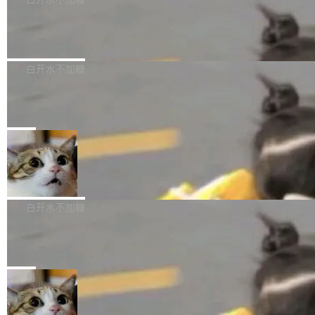
成本降低 30%，精度不变。 FP8 省的不仅是显
先理解你的语境和意图，再把准确的文字直接给
s： 实现了URL.Parse()便捷功能 对浏览器内部
存 KV cache 是推理时最吃显...
到你。从“逐字转写、单点优化”演进为“理解语
PostgreSQL 18/19 新特性深度解读
函数添加了多项边界检查，以避免潜在的越界访
境、兼容场景、一键直出”。 Hy ASR 3.0 previe
问、下溢和溢出。（DiD） 修复了加载和解析内
演讲者分享了一个有趣的实践：面对 PG 18 已
w 不要求标准普通话，方言识别覆盖粤语、吴语
容提供的字体时出现的几个问题 为避免音频加
发布的 Release Notes，他利用 AI 工具（如 Co
白开水不加糖
等 10 大方言片区和 20 余个二级小片区。在开
载、处理和播放过程中可能出现的一系列错误，
pilot）对数千条 commit 日志进行自动分析，先
源评测集中，Hy ASR 3.0 preview 在多语种的
对音频采样频率设定了下限 采样率低于 8kHz
慕尼黑市政府为全职开源项目维护者提
让模型总结出三十余条潜在特性，再逐条要求生
WER（...
供资助
（通常被认为是 "telephone"/"walkie-talkie" 音
成详细解释和代码校验，最终筛选出对用户体感
"在过去大约 10 年的大部分时间里，libexpat 的
质的最低采样率）的音频格式将被拒绝 修复了 C
最强的若干项。对于尚未正式发版的 PG 19，则
维护工作一直与我的日常工作、家务、社交生活
局
SS 圆角虚线样式中可能存在的问题 如果表单中
通过拉取过去一年内（从 PG 18 Beta1 时间点
和休闲娱乐竞争时间。" 这是 libexpat 维护者 S
的图像元素不在同一个子树中，则它们将不再关
至今）的所有 commit，同样交由 AI 分析提炼。
Firefox 153.0.3 发布
ebastian Pipping 写在博客里的话。8 月 4 日，
联 加...
经过人工复核，准确度令人满意。这一方法也为
他宣布了一个新消息：从 2026 年 8 月 1 日起，
Firefox 153.0.3 现已发布，具体更新内容如
社区爱好者提供了高效跟踪新版本的思路。
他可以全职维护 libexpat 了，最长 6 个月。发
下： New Smart Window 包含多项增强功能：
白开水不加糖
工资的是慕尼黑市政府。 libexpat 是一个 C99
<ul> <li>现在建议列表会显示更多结果，方便用
编写的流式 XML 解析器，MIT 许可证。和 libx
Cloudflare Computer 开源：你的 Age
户查找历史记录和切换到已打开的标签页。（<a
nt 需要一台电脑，而不是一个容器
ml2 一样，它是世界上使用最广泛的 XML 解析
href="https://bugzilla.mozilla.org/show_bug.c
Cloudflare 开源了名为 @cloudflare/computer
库之一。你的操作系统、浏览器、无数的基础设
gi?id=2019042">Bug&nbsp;2019042</a>）</l
的 npm 包。项目的核心论点是：容器不适合 Ag
局
施软件，很可能都在用它。而过去十年，维护它
i> <li>现在，助手可以直接使用 Exa 的网络搜索
ent 计算。真正适合的，是 Isolate。 Cloudflare
的人一直在用业余...
结果回答问题，而无需将问题转交给搜索引擎。
OpenAI 公开邮件和聊天记录回应苹果
工程师在这件事上没什么可谦虚的——他们用 W