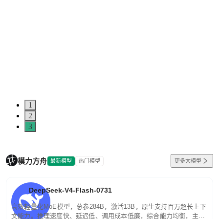
1
2
3
模力方舟
最新模型
热门模型
更多大模型
DeepSeek-V4-Flash-0731
高效轻量化MoE模型，总参284B，激活13B，原生支持百万超长上下
文能力。推理速度快、延迟低、调用成本低廉，综合能力均衡，主打