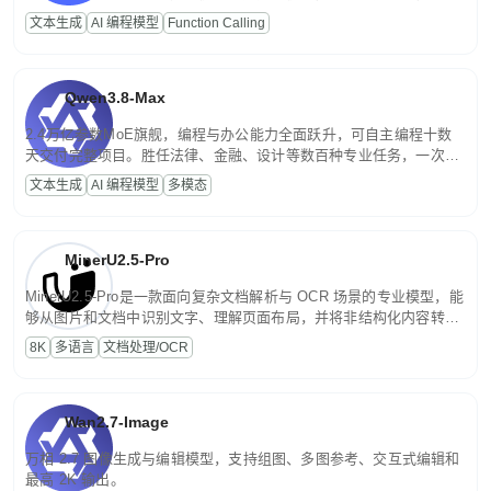
高并发、轻量化任务，适合日常对话、内容创作、基础 RAG、批量
文本生成
AI 编程模型
Function Calling
文案处理等普惠刚需场景。
Qwen3.8-Max
2.4万亿参数MoE旗舰，编程与办公能力全面跃升，可自主编程十数
天交付完整项目。胜任法律、金融、设计等数百种专业任务，一次对
话端到端交付生产级成果。原生视觉理解贯穿规划、执行与验证全流
文本生成
AI 编程模型
多模态
程，支持超长文档与长视频的深度语义解析。长程任务中自主规划与
闭环迭代，持续进化。
MinerU2.5-Pro
MinerU2.5-Pro是一款面向复杂文档解析与 OCR 场景的专业模型，能
够从图片和文档中识别文字、理解页面布局，并将非结构化内容转换
为便于存储、检索和二次处理的结构化结果。
8K
多语言
文档处理/OCR
Wan2.7-Image
万相 2.7 图像生成与编辑模型，支持组图、多图参考、交互式编辑和
最高 2K 输出。