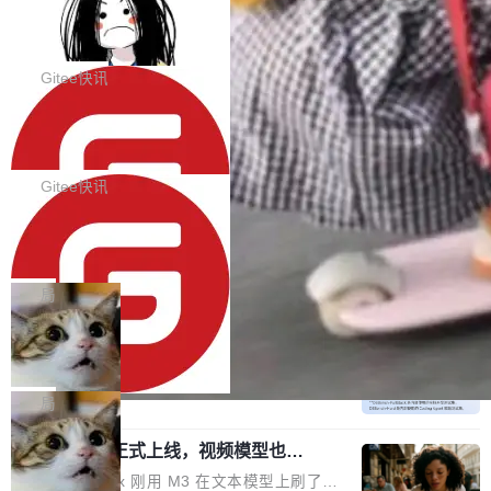
代码评审及自动化运维的全面落地夯实了“一体
BootstrapBlazor v10.9.0 已经发布，B
器。HTTP 引擎是一个独立插件。你选一个，或
ootstrap 样式的 Blazor UI 组件库
化”的基座。 新版本将为用户带来更好的使用体
者选两个，不同环境之间切换，一行应用代码都
BootstrapBlazor v10.9.0 已经发布，Bootstrap
验和更高的工作效率，感谢大家一直以来的支持
不用改。 下面快速过一下 10 种 HTTP 服务器
样式的 Blazor UI 组件库 此版本更新内容包括：
Gitee快讯
和反馈，我们将继续努力提供更优秀的产品和服
选项，各自适合什么场景，以及怎么切换。 一行
Release 2026-07-31 V10.9.0 Fixes fix(MultiFi
务！ 新增功能点 DevOps： 采用自研代码托管
依赖替换 在 Solon 里换 HTTP 服务器就是改 po
SolonCode v2026.8.2 已经发布，终端
lter): 增加暗黑主题支持 by @ArgoZhang in htt
平台，支持一站式安装，提供从代码提交到交付
智能体
m.xml 里一个依赖，别的什么都不用动。 <depe
ps://github.com/dotnetcore/BootstrapBlazor/p
SolonCode v2026.8.2 已经发布，终端智能体
的...
ndency> <groupId>org.noear</groupId> <arti
ull/8239 fix(Camera): 增加 exact 显式设置设备
此版本更新内容包括： 优化 soloncode run 模
Gitee快讯
factId>solon-web</artifac...
id by @kkxkx in https://github.com/dotnetcor
式（参考 run-headless-mode.md） 添加 solon
e/BootstrapBlazor/pull/825...
OpenAI 宣布 GPT-5.6 Luna 价格下降
code web 国际化多语言支持 添加 soloncode w
80%
eb 消息列表消息导航支持 修复 soloncode web
OpenAI 宣布 GPT-5.6 Luna 价格下降 80%。输
文件详情初次显示时语法高亮失效的问题 修复 s
入从每百万 token 1 美元砍到 0.2 美元，输出从
局
oloncode web 审查详情文件名中文乱码的问题
6 美元砍到 1.2 美元。GPT-5.6 Terra 降 20%。
细节优化 详情查看：https://gitee.com/opensol
DeepSeek-V4-Flash 官方 API 现已正
旗舰 Sol 没降，但加了一个 Fast 模式——2.5
式上线公测
on/soloncode/releases/v2026.8.2
倍速度，2 倍价格，智商不变。 降价的理由不是
DeepSeek V4 Flash 正式版今天上线了。模型
市场竞争，不是清库存，是 Sol 自己把自己优化
结构和参数规模没变，还是 MoE 284B、激活 1
局
了。 这事分两步。第一步，OpenAI 把 GPT-5.6
3B、100 万 token 上下文——只重新做了后训
Sol 部署上线。第二步，让 Sol 通过 Codex 自
MiniMax H3 正式上线，视频模型也开
练。但改完之后，Agent 能力直接把自家 4 月发
始玩全模态了
己去优化自己的推理基础设施。Sol 学了 Triton
的 Pro Preview 给干了。 九项 Agent 基准测试
上个月 MiniMax 刚用 M3 在文本模型上刷了一