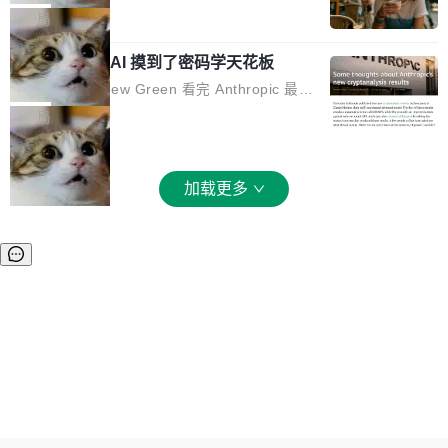
和 Gluon 两种 GPU 编程语言，重写了生产环境
全部反超。Terminal Bench 2.1 从 61.8 涨到 8
波存在感，今天 H3 来了——一款全模态生成模
局
的 GPU 内核，找出了哪...
2.7，DeepSWE 从 7.3 涨到 54.4，DSBench-F
型，而且承诺几天内开源权重。 先看能力边界。
ullStack 从 37.0 涨到 68.7。不说别的，一个 Fl
Anthropic 的 AI 摸到了密码学天花板
H3 接受文本、图像、视频、声音任意组合作为
ash 型号干翻了三个月前代表最高水平的 Pro 预
输入（它叫多模态上下文），输出带原生双声道
密码学家 Matthew Green 看完 Anthropic 最新
览版，这件事本身就够说明后训练的威力了。 跟
音频的视频，最高 15 秒 2K 分辨率。举个例
的密码分析成果后，写了篇博客。标题很克制：
局
它一起来的还有两...
子：扔进去一段参考视频（取它的希区柯克运
「一些想法」，但内容不克制。 先说 Anthropic
镜）、一张人物图片、一段歌声录音，用自然语
做了什么。他们让未发布的 Claude Mythos 模
言告诉模型你要什么——H3 自己搞定剩下的。
型去跑密码分析，出了两个结果：一个攻击了后
加载更多
这个"自己搞定"说起来轻巧，背后的训练范式变
量子签名方案 HAWK，另一个是对缩减轮次 AE
化不小。 MiniMax 之前做过两代视频模型（Hail
S 的改进攻击。 HAWK 这个结果，用 Green 的
uo 01 和 02），每一代都是按任务拆分的专家
话说，「可能直接杀死了一个正在认真考虑标准
模型：文生图一个、图编辑一个、主体参考一
化的密码方案。」 而且用的不是什么新武器。G
个、...
reen 反复强调这一点：AI 没有发明新的数学。
它做的是把已知工具——那些密码学家早就握在
手里的锤子和扳手——组合得比人类更彻底。他
引用了 Cl...