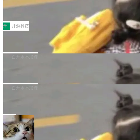
64 STAR64，以及 QEMU。 增强了对 POSIX.1
台鲸鸿动能协同华为游戏中心，面向游戏行业开
-2024 和 C23 编程接口标准的兼容性。 compat
技嘉X3D系列再添新成员 B850 AORU
发者及生态伙伴，系统呈现了平台在游戏领域的
S ELITE X3D主板强化性能体验
_linux(8) 增强了对 Linux 系统调用的支持，包
完整能力版图——从IAP高价值用户的全周期经
面向AMD Ryzen X3D处理器玩家，技嘉X3D系
括 epoll（围绕 kqueue 实现）、POSIX 消息队
营、到IAA游戏的“买变一体”正循环、再到联运与
列主板阵容迎来新成员——B850 AORUS ELITE
开
开源科技
列、...
广告协同的全链路经营闭环，以及面向全球市场
X3D。作为面向主流高性能平台打造的全新主板
的出海增长布局。 华为终端云业务商业化销售负
Zadig v5.0 发布：AI 发布专员与 AI 审
产品，B850 AORUS ELITE X3D延续技嘉在X3
查专员上线
责人在开场致辞中表示，游戏开发者的核心诉求
D平台优化上的技术积累，旨在为游戏玩家带来
我们团队这几天最大的卡点不是 AI 写得不够
已不再是“多一个投放渠道”，而是一套能够持续
更稳定、更高效的装机选择。 B850 AORUS ELI
好，是 AI 写得太好了。 好到审查排期从两天的
白开水不加糖
驱动增长的体系。截至目前，搭载HarmonyOS
TE X3D基于AMD AM5平台打造，支持AMD Ry
活儿拖成了五天。PR 一堆起来没人敢合，发布
6的终端设备已突破7000万台，注册开发者数量
zen 9000/8000/7000系列处理器，并针对X3D
Dgraph v25.4.0 发布，具有图形后端的
窗口推了又推。好到合进 main 分支的代码，我
已突破 1100 万。随着鸿蒙生态汇聚越来越多的
原生 GraphQL 数据库
处理器特性进行平台级优化。其搭载X3D鸡血模
们自己都没看完。 这事不是个例。GitLab 调研
Dgraph 是一个水平可扩展的分布式 GraphQL
高质量游戏...
式2.0，可根据不同使用场景释放处理器潜力，
过 1528 名开发者，85% 说 AI 把瓶颈从写代码
数据库，有一个图形后端。作为一个原生的 Gra
白开水不加糖
帮助玩家在游戏与高负载应用中获得更充分的性
转移到了审代码。 写代码有人替你干了。但审代
phQL 数据库，它严格控制数据在磁盘上的排列
能表现。 在核心规格方面，B850 AO...
码、把关发版这两道关，还得靠人肉扛。 V5.0
竹知了：一个零依赖的单文件 HTML，
方式，以优化查询性能和吞吐量，减少集群中的
把儿时竹蝉玩具搬进浏览器
想让 AI 一起盯。
磁盘寻道和网络调用。 Dgraph v25.4.0 现已发
竹知了（zhuzhiliao）是那种小时候路边摊上几
布，具体更新内容包括： feat(zero)：Zero 现
块钱的玩意儿——一根小竹签，一个竹筒，一头
局
支持 --security superflag（token=...;whitelist
系着涂了松香的线。甩起来，竹膜震动，发出“哇
=...），与 Alpha 版本的格式一致，并据此对其
30倍效率升级：解锁医学影像数据要素
——哇”的蝉鸣声。实物越来越难找了，有开发者
价值化的真实路径
管理 HTTP 端点进行授权。 <blockquote> <p>