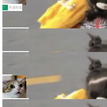
把它做成了 Web 玩具，放在 zhuzhiliao.imsai.c
完成一例腹部CT影像标注，张医生过去需要约1
<span><strong>警告：</strong>&nbsp;Zero
c 上，并在 GitHub 开源。 玩法很简单：按住屏
20个小时。他必须在数百张连续影像上，一笔一
开
开源科技
的 admin ...
幕画圈，或者直接甩手机。页面会实时显示转速
笔勾画边界，一层一层识别肌肉组织。如今，使
（圈/秒），声音来自真实竹知了录音的 1.72 秒
Apache Dubbo-go v3.3.2 正式发布
用东软飞标医学影像标注平台，同样的工作缩短
采样，无缝循环。音频解码失败时，还有一套合
至4小时，效率提升30倍。 这组数字背后，改变
这个版本面向生产环境，重心在内核稳定性。我
成兜底——锯齿波振荡器模拟脉冲，并联带通共
的不只是速度，而是把医学影像转化为AI能力的
们彻底收敛了旧配置体系，扩展了 Triple 协议与
白开水不加糖
振峰模拟竹膜和筒腔共鸣。 技术细节上，物理引
路径真正打通了。 大型医院积累的影像数据规模
泛化调用能力，加强了应用级元数据和服务治
擎是绳系质点模型：重力、弹性绳（只拉不
庞大，但不能直接用于训练模型。器官、病灶和
Calibre 9.12 发布，功能强大的开源电
理，同时集中修了并发安全、资源泄漏和热路径
推）、空气阻力，1/240 秒定步长积...
子书工具
组织边界，必须由专业医生逐层识别、标记和校
性能问题。
Calibre 开源项目是 Calibre 官方出的电子书管
正，才能成为机器能理解的高质量数据。医学影
理工具。它可以查看，转换，编辑和分类所有主
白开水不加糖
像AI落地最昂贵的环节，不是算法，是专业医生
流格式的电子书。Calibre 是个跨平台软件，可
的时间。 张医生是某三甲医院放射科副主任医
SwiftUI 问世七年了，为什么开发者还
以在 Linux、Windows 和 macOS 上运行。 Cal
师，牵头一项腹部肌肉影像课题。他需要在数百
在骂它？
ibre 9.12 现已正式发布，此次更新内容如下：
Yakov Manshin 发了一期长达 40 分钟的 YouT
张CT影像上完成像素级精细分割，让系统"...
新功能 macOS：在 Connect/Share 按钮中添加
ube 视频，标题是"SwiftUI 七年后：一个平庸的
局
通过 AirDop 共享书籍的功能 Content server：
故事"。视频核心观点很简单：SwiftUI 发布七年
支持可向服务器后端添加新端点的插件 Edit boo
DBeaver 26.1.4 发布
了，仍然像一个永久公测版。 Manshin 从数据
k：Compress images：添加将 GIF 图像转换为
流、布局系统、API 稳定性、性能、跨平台五个
DBeaver 是一个免费开源的通用数据库工具，适
JPEG/WebP 的选项 ToC Editor：添加一个按
维度逐一批判了 SwiftUI。最让人印象深刻的一
用于开发人员和数据库管理员。DBeaver 26.1.4
白开水不加糖
钮，用于对目录中的条目进...
个论据是：苹果官方的 SwiftUI 教程项目 Land
现已发布，具体更新内容包括： AI 助手： <ul st