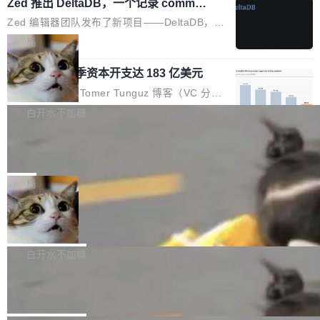
个小型数据库，应用天然按分片构建，单个数据
Zed 推出 DeltaDB，一个记录 commit
高价的三星折叠（三星Galaxy Z Fold8 Ultra / Z
之间所有操作的版本控制系统
库的竞争和爆炸半径问题在设计层面就被消除
Fold8 / Z Flip8）外，其余要么是中低端机器，
Zed 编辑器团队发布了新项目——DeltaDB，一
了。 闲置的 cell 会休眠到几乎不占资源。当 cel
例如iQOO Z11i、REDMI Note 17、REDMI No
个在 git commit 之间记录每一次编辑操作的版
局
l 迁移或唤醒时，新宿主从 S3 恢复 SQLite 数据
te 17 Pro、OPPO K15，要么是vivo X300 E这
本控制系统。目前处于 Early Access 阶段。 De
库继续执行。存储库是持久化的唯一真相...
样的次旗舰。 Galaxy Z Fold8 Ultra / Z Fold8 /
SpaceXAI 单季资本开支达 183 亿美元
ltaDB 的核心思路直接写在 landing page 最显
Z Flip8三款折叠屏新机均在7月22日发布，且全
眼的位置：「Software is made between com
根据风险投资人Tomer Tunguz 博客（VC 分
部搭载骁龙8 Elite Gen5 for Galaxy，它们本该
mits」——软件是在 commit 之间写出来的。git
析）披露的最新分析与第二季度业绩报告，Spac
白开水不加糖
是7月性...
只记录了你提交的最终状态，但真正的工作过程
eXAI在上个季度的总资本支出飙升至183.7亿美
——打字、删改、试错、agent 对话——都在 co
Meta 发布终端编程 Agent“Muse Cod
元。其中，绝大部分资金被直接用于 AI 领域，
e” 和 Muse Spark 1.2 模型
mmit 之间的空隙里丢失了。 DeltaDB 要做的就
金额高达158.3亿美元，这一单项投入已经逼近
Meta 今天发布了两款 AI 产品：Muse Code，
是把这段空隙补上。 回退到任何一次编辑：Delt
微软同期总资本开支的四成。 与亚马逊、Alpha
一个在终端里运行的编程 agent；Muse Spark
局
aDB 捕获 commit 之间的每一次操作，...
bet、微软以及 Meta 等传统科技巨头相比，Spa
1.2，驱动这个 agent 的新模型。一句话概括：
ceXAI的资金消耗速度尤为引人瞩目。然而，支
美团开源 LoHoSearch，用知识图谱校
你可以用 curl -fsSL https://dev.meta.ai/install.
准 AI 能力认知
撑庞大支出的资金来源却呈现出截然不同的面
sh | bash 安装一个能在大项目里自动规划、写
机器出题的前提，是让机器拥有全局视野。整个
貌。数据显示，微软和 Meta 主要依托充沛的经
代码、验证结果的 AI 终端工具。 据介绍，Muse
构建流程可以分为四个环节：建图 → 控制难度
白开水不加糖
营现金流来覆盖资本开支，其资本支出覆盖率分
Code 是 Meta 的编程 agent 产品。它和市场上
→ 质量把关 → 数据概览。
别达到155% 和106%;而SpaceXAI的经营现金
腾讯开源 UCL-MPComm 通信库
已有的终端编程 agent 在设计理念上有几个明显
流仅能覆盖资本开支的12...
的差异点。 异步后台 agent：Muse Code 有一
腾讯网平团队宣布开源了 UCL-MPComm 通信
个主 agent 循环，外加一组后台 agent。这些后