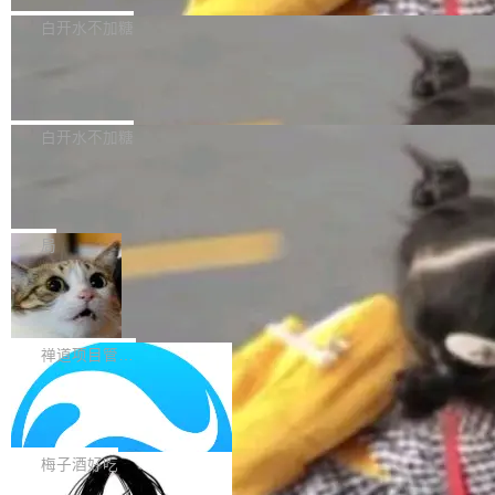
型，33B 参数，负责 768p 音视频生成（开
大幅增强，指令遵循能力大幅增强。在多项基准
Bug fixes and enhancements 修复了一个回归
白开水不加糖
源）；H3-Regenerate-2K 负责 in-context 重新
测试中，DeepSeek-V4-Flash 正式版性能可与
问题，该问题导致无法拉取图层中包含缺少明确
生成 2K ...
当前最强的闭源模型相媲美。 超算互联网现面向
Ant Design 6.5.3 发布，企业级 UI 设
父目录条目的目录的图像。moby/moby#53260
计语言和 React 实现
企业和开发者提供 DeepSeek-V4-Flash-0731
修复了一个回归问题，即CopyToContainer会拒
Ant Design 是阿里巴巴开源的一套企业级 UI 设
模型 API 调用服务，用户无需繁琐环境配置，一
绝遍历绝对符号链接的容器路径，例如/var/run -
计语言和 React 组件库。Ant Design 6.5.3 现
白开水不加糖
键接入即可快速调用，为各行业用户提供高性
> /run。moby/moby#53261 如需查看此版本中
已发布，主要更新内容如下： Input 修复 Input.
能、安...
的所有拉取请求和更改，可参阅： docker/cli, 2
DeepSeek V4 Flash 跑分全解析，13
OTP 使用字符串 mask 时仍采用 type="text" 的
个最强模型里它最便宜
9.7.1 milestone moby/moby, 29.7.1 milestone
问题，并保留显式 type 配置。#58835 修复 Inp
比它聪明的没它便宜，比它便宜的——哦，没有
更新说明：https://github.com/moby/...
ut.OTP 的 mask 为 true 时仍显示原始值的问
比它便宜的。 Artificial Analysis 更新了 DeepS
局
题。#58805 修复 Input.TextArea 调整大小手柄
eek V4 Flash 0731 的完整评测。一张 Intellige
在触摸设备上显示为小圆点的问题。#58812 Ty
禅道开源版 22.4 发布，内置 DevOps4.
nce Index vs Cost per Task 的散点图上，13
0 正式版，提供从代码提交到交付的全
pography 优化 Typography 省略提示在大列表
个模型排成一列，V4 Flash 贴着底部：$0.03
大家好， 禅道开源版22.4发布啦！本次发布我们
生命周期的管理能力
中的渲染性能。#58806 修复 Typography...
一次任务。 V4 Flash 的 Intelligence Index 得
带来了DevOps4.0系列的首个正式版本。 DevO
禅道项目管理软件
分 50，在 101 个模型中排第 3。排在它前面
ps4.0内置与禅道DevOps专业版同源的代码管理
的：Claude Opus 5（61 分）、Claude Fable
Solon 的 10 种 HTTP 服务器：改一行
核心，依托于全自研的GitFox代码托管引擎，我
依赖，换一个引擎
5（60 分）、GPT-5.6 Sol（59 分）、Kimi K3
们提供了从代码提交到交付的全生命周期的管理
用 Solon 做线上项目有一阵子了，有个点总让新
（57 分）、Grok 4...
能力。同时，我们 对禅道DevOps现有底层代码
接触的人觉得意外：服务器引擎是让你选的。 S
梅子酒好吃
进行了革命性的重构，为后续AI辅助编程、智能
olon 内核约 0.3MB，不内置固定的 HTTP 服务