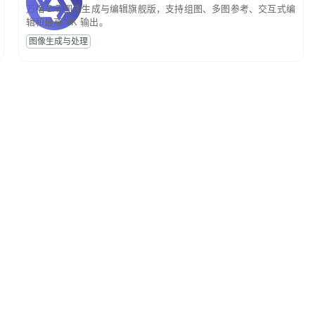
万相 2.7 图像生成与编辑旗舰版，支持组图、多图参考、交互式编
辑和最高 4K 输出。
图像生成与处理
O
开源
×
AI ·