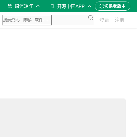
媒体矩阵
开源中国APP
切换老版本
登录
注册