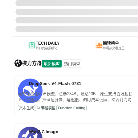
TECH DAILY
阅读榜单
每日内容报纸化
每周热文看这里
模力方舟
最新模型
热门模型
DeepSeek-V4-Flash-0731
高效轻量化MoE模型，总参284B，激活13B，原生支持百万超长
上下文能力。推理速度快、延迟低、调用成本低廉，综合能力均
衡，主打高并发、轻量化任务，适合日常对话、内容创作、基础
文本生成
AI 编程模型
Function Calling
RAG、批量文案处理等普惠刚需场景。
Wan2.7-Image