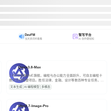
DevFM
智写平台
当天资讯听着看
AI 创作更轻松
Qwen3.8-Max
2.4万亿参数MoE旗舰，编程与办公能力全面跃升，可自主编程十
数天交付完整项目。胜任法律、金融、设计等数百种专业任务，一
次对话端到端交付生产级成果。原生视觉理解贯穿规划、执行与验
文本生成
AI 编程模型
多模态
证全流程，支持超长文档与长视频的深度语义解析。长程任务中自
主规划与闭环迭代，持续进化。
Wan2.7-Image-Pro