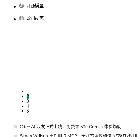
开源模型
公司动态
1
2
3
4
5
Gitee AI 队友正式上线，免费领 500 Credits 体验额度
Simon Willison 重新拥抱 MCP：无状态协议如何改变游戏规则