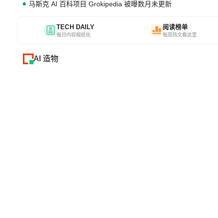
马斯克 AI 百科项目 Grokipedia 被曝数月未更新
TECH DAILY
阅读榜单
每日内容报纸化
每周热文看这里
AI 造物