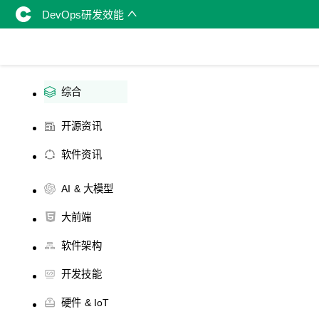
DevOps研发效能
综合
开源资讯
软件资讯
AI & 大模型
大前端
软件架构
开发技能
硬件 & IoT