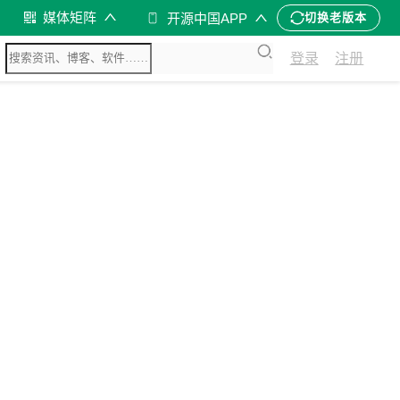
媒体矩阵
开源中国APP
切换老版本
登录
注册