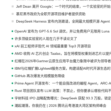
Jeff Dean 离开 Google：一个时代的结束，一个实验室的开始
慕尼黑市政府为全职开源项目维护者提供资助
DeepSeek Harness 宣布内测邀请，全网最大规模开源 Age
OpenAI 宣布为 GPT-5.6 Sol 调优，并让免费用户无限用 Luna
许多顶级实验室的人现在几乎不读论文了
xAI 前工程师评现代 AI 领域最重要 Top3 开源项目
AMD 收购 AI 芯片创企 Taalas，旨在将模型权重刻进芯片以
红帽在2026年Gartner云原生应用平台魔力象限中被评为领导者
IBM与红帽扩展Lightwell服务方案，构建适配AI时代开源生
GitHub 再次爆发大规模服务降级
Prime Agent 开源发布：一个能自我改进的编程 Agent，ARC-
Rust 项目团队宣布 LLM 政策：不禁止，但你要承认哪些代码
宇树科技 IPO 战略配售曝光：DeepSeek 获配 93.3 万股，锁定
潮起潮落，你我仍在 | 2026 腾讯云粤港澳大湾区架构师峰会