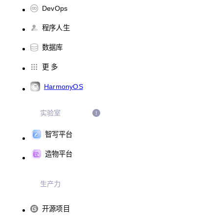
DevOps
程序人生
数据库
更 多
HarmonyOS
实验室
智写平台
造物平台
生产力
开源项目