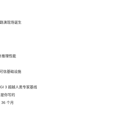
nt 路演现场诞生
提升推理性能
态的可信基础设施
AGI 3 超越人类专家基线
不是你写的
 36 个月