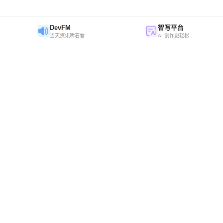
DevFM
智写平台
当天资讯听着看
AI 创作更轻松