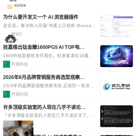
阅读榜单
为什么要开发又一个 AI 浏览器插件
说实话，每次有人问我"市面上已经有 Monica、
Sider、Copilot for Chrome 这些 AI 浏览器插件
席WC
了，你为什么还要再做一个"，我都觉得这个问题
技嘉推出钛金雕1600PG5 AI TOP电
问得好。 因为我自己也是从用户变成开发者的。
源：为发烧级主机与本地AI算力打造旗
现有产品的天花板 我用过不少 AI 浏览器插件。
1600W钛金能效全可视化，机身紧凑仅16厘米
舰供电方案
刚开始觉得都挺好——选中一段文字，弹出解
继2026台北电脑展首度亮相后，技嘉科技近日正
开
开源科技
释；写邮件时帮你润色；看英文网页给你翻译摘
式发布钛金雕1600PG5 AI TOP电源。这款高端
要。但用久了你会发现，它们本质上都是同一类
2026年8月品牌营销服务商选型观察：
电源专为发烧级DIY主机与本地AI算力平台打
从流量思维到品牌资产思维的范式转移
东西：一个带网页上下文的聊天框。 它们能读取
造，整机长度仅16厘米，提供1600W额定功率
2026年的品牌营销服务商市场,正经历一场深刻
页面的文本，然后把文本丢给大模型，再返回一
与80PLUS钛金能效；支持ATX 3.1与PCIe 5.1
的价值重构。全球全案品牌代理机构市场从2025
开
开源科技
段回答。仅此而已。 这当然有用，但总觉得差点
规范，结合服务器级元件、完善供电线材与内置
年的83.1亿美元增长至2026年的86.6亿美元,年
意思。比如我在一个后台管理系统里，需要填50
实时LCD监控屏，可充分满足当下高阶PC主机
许多顶级实验室的人现在几乎不读论文
复合增长率达5.44%,预计2032年将突破120亿美
个表单字段，每个字段还有联动逻辑；比如我
了
的严苛使用需求。 澎湃功率，紧凑机身 钛金雕1
元。数字广告与公共关系相关服务市场更是从20
「许多顶级实验室的人现在几乎不读论文了，而
想...
600PG5 AI TOP具备强悍输出功率，同时实现
25年的8463亿美元扩张至2026年的8763亿美
且他们认为 ICLR/ICML/NeurIPS 充斥着大量过
局
机身尺寸大幅精简。整机长度仅16厘米，属于同
元。数字的背后是一个清晰的事实——品牌对专
度宣传和欺诈。」 OpenAI 研究员 Keller Jorda
功率段机身尺寸十分紧凑的1600W电源产品。小