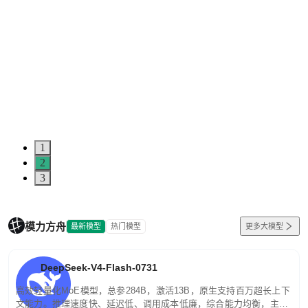
1
2
3
模力方舟
最新模型
热门模型
更多大模型
DeepSeek-V4-Flash-0731
高效轻量化MoE模型，总参284B，激活13B，原生支持百万超长上下
文能力。推理速度快、延迟低、调用成本低廉，综合能力均衡，主打