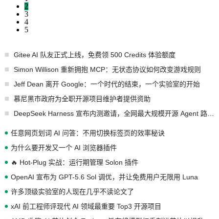
2
3
4
5
Gitee AI 队友正式上线，免费领 500 Credits 体验额度
Simon Willison 重新拥抱 MCP：无状态协议如何改变游戏规则
Jeff Dean 离开 Google：一个时代的结束，一个实验室的开始
慕尼黑市政府为全职开源项目维护者提供资助
DeepSeek Harness 宣布内测邀请，全网最大规模开源 Agent 路演现场诞生
任意网页划词 AI 问答：不用切换标签页的效率秘诀
为什么要开发又一个 AI 浏览器插件
🔥 Hot-Plug 实战：运行期管理 Solon 插件
OpenAI 宣布为 GPT-5.6 Sol 调优，并让免费用户无限用 Luna
许多顶级实验室的人现在几乎不读论文了
xAI 前工程师评现代 AI 领域最重要 Top3 开源项目