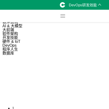
DevOps研发效能
综合
开源资讯
软件资讯
AI & 大模型
大前端
软件架构
开发技能
硬件 & IoT
DevOps
程序人生
数据库
1