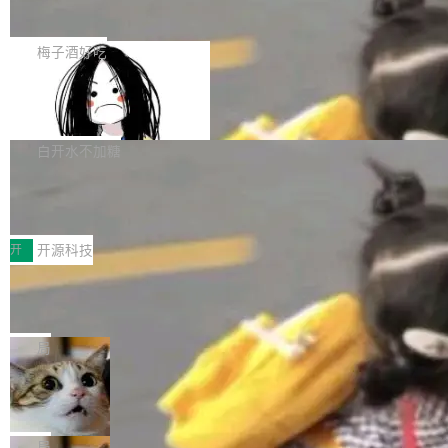
展开启新的篇章。
滞，过去三个月内没有任何条目完成更新，用户
如果你在 Spring Boot 里做过国际化，流程大概
提交的编辑请求也长期处于待处理状态。 Groki
是这样的：配 MessageSource 的 Bean、写 R
梅子酒好吃
pedia 于去年底上线，定位为由人工智能生成内
eloadableResourceBundleMessageSource、
容的百科平台，被马斯克视为传统众包百科网站
Apache Doris 4.1 全面增强 Iceberg：
声明 LocaleResolver、注册 LocaleChangeInt
支持 UPDATE、MERGE INTO 与 Iceb
维基百科的替代方案。Lawfare 调查发现，无论
erceptor…五六步之后才能看到第一行翻译文
Apache Doris 4.1 要补齐的，正是缺失的那一
erg V3
热门页面还是低关注度页面，均未出现近期更
本。 Solon 换了个方式。整个 i18n 模块围绕三
半。在已有查询能力的基础上，Doris 进一步支
白开水不加糖
新，相关问题并非局限于特定领域，而是在不同
个解析器、一个注解、一个工具类展开——没有
持了 UPDATE、DELETE、MERGE INTO 等数
主题和访问量页面中普遍存在。 调查人员最初认
XML、没有拦截器注册、没有样板配置。 资源
Testin XAgent：CIO智能测试落地指南
据修改操作、完整的表结构管理与分区演进，以
为，Grokipedia可能只是限...
文件的约定 把文件放到 resources/i18n/ 下： r
及 rewrite_data_files、expire_snapshots 等日
7月30日，TiD2026质量竞争力大会在北京中关
esources/i18n/messages.properties ...
常维护操作，并完整支持 Iceberg V3 格式。
村国家自主创新示范区会议中心开幕。本届大会
开
开源科技
由中关村智联软件服务业质量创新联盟主办，以
让非法状态不可表示：一篇关于 ADT
“智构可信·质创未来——AI原生时代的质量新范
的帖子在 Reddit 火了
式”为主题，直面AI从实验室走向规模化产业落地
有一种东西，一旦用过就回不去了。Alex Fedos
的核心质量命题。会上，《2026智能研发生产力
eev 管它叫"软件设计的基石"。 他说的东西不新
局
工具选型手册》发布，Testin云测的Testin XAge
鲜——代数数据类型（ADT），尤其是和类型
Cloudflare 开源内部企业 AI 平台 Clou
nt智能测试系统入选AI测试领域代表产品。对CI
（sum type）。但他说清楚了一件事：这不是类
dflare OS
O而言，这提示了一个转变：AI测试正在从效率
型系统的学术体操，是日常编码的思维方式。 文
Cloudflare 发布了一个开源项目 Cloudflare O
工具升级为企业的质量基础设施。 CIO面对的新
章从一个简单的例子切入。一个网站的深色主题
S。如果你只看官方博客，你会觉得这是又一
局