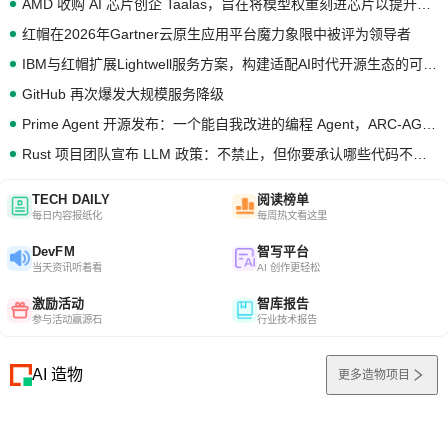
AMD 收购 AI 芯片创企 Taalas，旨在将模型权重刻进芯片以提升推理性能
红帽在2026年Gartner云原生应用平台魔力象限中被评为领导者
IBM与红帽扩展Lightwell服务方案，构建适配AI时代开源生态的可信基础设施
GitHub 再次爆发大规模服务降级
Prime Agent 开源发布：一个能自我改进的编程 Agent，ARC-AGI 3 超越人类专家基线
Rust 项目团队宣布 LLM 政策：不禁止，但你要承认哪些代码不是你写的
TECH DAILY
阅读榜单
每日内容报纸化
每周热文看这里
DevFM
智写平台
当天资讯听着看
AI 创作更轻松
激励活动
智库报告
参与活动赢源石
行业技术报告
AI 造物
更多造物项目