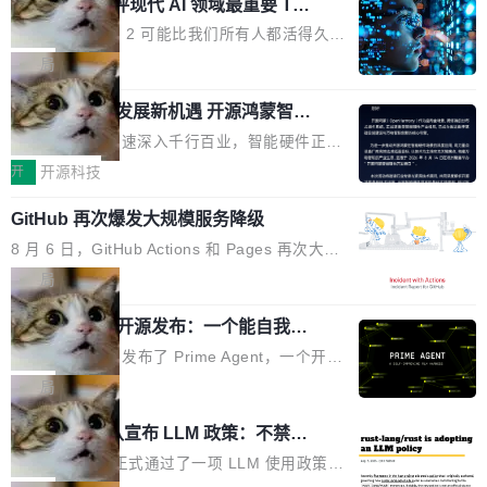
业化营销服务的需求从未如此迫切。 但市场扩容
xAI 前工程师评现代 AI 领域最重要 Top
n 这条推文引发了广泛讨论。他不是在说风凉
巧机身有效提升市面主流标准A...
3 开源项目
的同时,服务商的竞争逻辑正在改变。2026年Top
话，他是说出了一个圈内人尽皆知但很少公开捅
Flash Attention 2 可能比我们所有人都活得久。
Agency年度合辑的观察指出,“产品”这个离消费
破的事实。 Jordan 随后补充了一句软化声明：
这句话不是来自某个技术博客，而是出自 Hieu
局
者最近的载体,在整个品牌营销层面的权重显著变
「我不认为这些会议上大部分论文都在过度宣传
Pham 的一条推文。Hieu Pham 是谁？他是 xAI
高了。全域营销服务商的竞争正在从规模转向深
或造假。问题是，作为读者，如果你筛选出那些
共商智能硬件发展新机遇 开源鸿蒙智能
的早期工程师之一，在 Grok 训练基础设施团队
度,案例厚度、全域覆盖、多线协同...
硬件开发者日杭州站即将举行
看起来最令人兴奋的论文，那它们大部分都是过
工作过。近日他在 X 上发了一条帖子，列出了他
随着万物智联加速深入千行百业，智能硬件正从
度宣传的。」 这才是真正的痛点。不是所有论文
认为现代 AI 领域最重要的三个开源项目。 第一
单点设备迈向智能化、网联化、协同化发展。作
开
开源科技
都有问题，是最吸引眼球的那批论文最有问题。
个名字毫无悬念：Flash Attention 2。 Hieu 的
为面向全场景、跨终端的分布式操作系统，开源
他引用的帖子来自 Mathew Shen，一位 ICLR 2
理由很具体。FA 系列不需要解释，但 FA2 是他
GitHub 再次爆发大规模服务降级
鸿蒙通过统一技术底座和分布式能力，为不同类
026 的读者：「看了篇 ...
认为最重要的一个——复杂度恰到好处，刚好能
型智能设备的开发、连接与互联提供关键支撑，
8 月 6 日，GitHub Actions 和 Pages 再次大规
驱动你去学 CuTe，但还没被那些"邪恶的" Hopp
也为产业链企业探索产品创新与商业增长打开新
模服务降级，Actions 完全不可用超过 5 小时，
局
er++ 优化所淹没，足够容易修改和适配。 更关
的空间。 8月14日，开源鸿蒙智能硬件开发者日
webhook 停发，连自托管 runner 也因调度层故
键的是 FA2 的持久性...
（OHDD：OpenHarmony Hardware Develope
Prime Agent 开源发布：一个能自我改
障无法工作。Pages、Copilot code review、C
进的编程 Agent，ARC-AGI 3 超越人类
r Day）将在杭州启航。活动面向智能硬件产业
opilot coding agent 全部受影响。从检测到完全
Prime Intellect 发布了 Prime Agent，一个开源
专家基线
链企业和开发者，邀请行业专家与资深技术顾
恢复，大约 12 小时。 这是 2026 年 8 月的第六
的编程 Agent Harness，核心设计围绕两个抽
局
问，围绕开源鸿蒙技术能力、设备适配、芯片适
起事故，其中四起与 AI/Copilot 服务相关。 Git
象：Recursive Language Model（RLM）和 C
配、功耗与稳定性调优、兼容性测评及统一互联
Rust 项目团队宣布 LLM 政策：不禁
Hub 员工 kdaigle 在 HN 讨论中贴出了一组数
ontinual Harness。在 ARC-AGI 3 基准测试
等内容展开系统讲解和实战交流，帮助企业进一
止，但你要承认哪些代码不是你写的
据：2025 年全年 10 亿次 commit。现在，每周
上，Prime Agent + Opus 5 的组合达到了 95.
Rust 语言项目正式通过了一项 LLM 使用政策，
步了解开源鸿蒙在智能...
2.75 亿次，全年预计 140 亿次。GitHub...