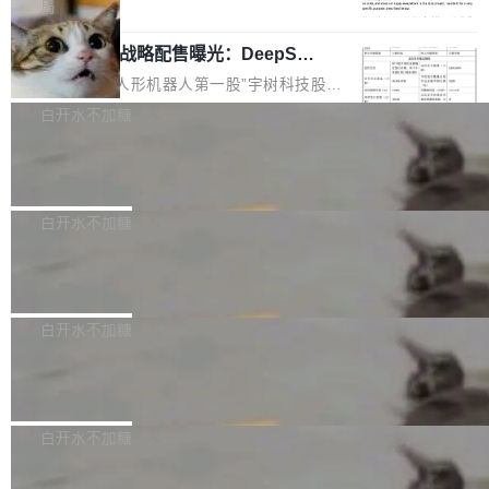
5% RHAE Best@1，超过了 ARC 报告的人类专
覆盖 rust-lang/rust 单一仓库的代码贡献。这不
局
家基线 95.4%。 不是又一个 coding agent 包装
是项目级别的官方立场，目前由五个团队采纳，
宇树科技 IPO 战略配售曝光：DeepSe
器 Prime Agent 的架构和市面上大多数 coding
但它可能是主流开源项目中关于 AI 辅助贡献最
ek 获配 93.3 万股，锁定 36 个月
agent 有本质区别。大多数 agent harness 的设
细致的一份规则。 政策的核心只有一句话：LLM
8月6日晚间，“人形机器人第一股”宇树科技股份
计是基于早期模型的能力—...
可以用来分析、提炼、审阅、建议，但不能用来
有限公司披露IPO发行价格及战略配售结果，杭
白开水不加糖
创作。 具体来说，LLM 生成的代码可以提交，
州深度求索人工智能基础技术研究有限公司（De
但必须满足五个条件：预先安排、非关键、高质
Docker 29.7.2 发布
epSeek）获配93.3399万股，按150.8元/股发行
量、充分测试、充分审查，并且必须披露。LLM
价格计算，认购金额约1.41亿元，股份锁定期为
Docker 29.7.2 现已发布，具体更新内容如下：
不得生成涉及安全性的关键变更，除非作者本身
36个月。 公告显示，本次宇树科技战略配售对
Bug fixes and enhancements 修复多次传递同
白开水不加糖
就是领域专家。即使如此，政策也"强烈不建
象主要包括长期投资机构、与公司业务具有战略
一环境变量时，docker service create和docker
议"这么做。 对于不披露的情况，审核者可以直
合作关系或长期合作愿景的大型企业、科创板保
Apache Fluss 毕业成为顶级项目
service update会发生 panic 的问题。docker/cl
接关闭 PR，无需解释。 政策作者 Jynn Ne...
荐人跟投子公司，以及公司高级管理人员和核心
i#7145 修复了 Docker Engine 29.7.0 中引入的
今年 7 月，Apache Fluss 的毕业提案在 Apach
员工参与设立的专项资产管理计划。其中，Dee
一个回归问题，该问题导致拉取镜像时会拒绝包
e 孵化器项目管理委员会（IPMC）投票中获得
白开水不加糖
pSeek作为与宇树科技具备战略合作关系的企
含绝对 hardlink 目标的镜像（此类镜像由某些镜
全票通过，随后获 Apache 软件基金会董事会批
业，获配股份数量占本次发行数量的2.31%。 除
像构建工具生成）。moby/moby#53305 修复了
马斯克 AI 百科项目 Grokipedia 被曝数
准。今天，Apache 软件基金会正式宣布 Apach
DeepSeek外，腾讯旗下上海启善投资有限公司
月未更新
Docker Engine 29.7.0 中引入的一个回归问
e Fluss 孵化毕业，成为 Apache 顶级项目（TL
埃隆·马斯克推出的AI百科项目 Grokipedia 被曝
获配9...
题，该问题可能导致在旧版 Linux 内核...
P）！这一里程碑不仅标志着 Fluss 迈入新的发
长期停止内容更新，未能实现其作为“AI版维基百
白开水不加糖
展阶段，也将进一步推动流式存储、实时湖仓与
科”替代品的目标。 据 Lawfare 最新调查，自今
AI 数据基础加速融合，为实时数据基础设施的发
Solon I18n：三种解析器，零样板代码
年4月以来，Grokipedia 页面更新功能基本停