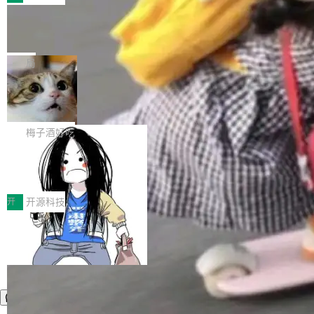
件。 腾讯网平团队在UCL-MPComm中实现了一
型或企业内部部署模型提升研发效率。但随着 AI
各领域的应用成果，覆盖技术底座、行业赋能、
个独立于业务线程的全局通信引擎（Engine），
Coding 从个人辅助工具逐步走向团队级、组织
Jeff Dean 离开 Google：一个时代的结
产品应用、支撑保障、专题等五大方向。深信服
并实...
束，一个实验室的开始
级应用，企业在规模化落地过程中，对安全性、
AI算力网关（AI创新平台）成功入选！ 随着各行
Google 员工编号 20。MapReduce 作者之一。
可控性和代码质量提出了更高要求。 首先是数据
各业的Agent走向规模化建设，算力构成形态逐
Bigtable 作者之一。TensorFlow 的作者之一。
局
安全与合规要求。对于大多数普通研发场景，公
渐丰富，用户关注的重点也在发生变化：不只是
Gemini 的架构师。Google 首席科学家。 Jeff D
有云模型能够满足快速试用和效率提升的需求。
让AI用起来，还要进一步看清混合算力时代下，
🔥 SolonCode v2026.8.4 发布：界面
ean 在 Google 工作了 27 年后，宣布离职。 他
但对于金融、能源、医疗等对数据安全要求较...
字体可调、22 种语言、记忆搜索增强
Token花在哪里、算力是否被充分利用，以及持
不是一个人走。一同离开的还有 Sanjay Ghema
打开终端就能上岗的全中文编码智能体，这一轮
续增长的AI成本该如何优化。 深信服AI算力网关
wat（Google 员工编号 23，Jeff Dean 二十多
把「看得清、用母语、记得住」三件事一次补
梅子酒好吃
正是围绕这些实际问题，从Token治理和成本治
年的编程搭档，MapReduce 和 Bigtable 的共同
齐。 SolonCode 是什么 SolonCode 是杭州无
理两个方面，让用户的每一份算力都看得清、管
作者）、Quoc Le（Google 大脑核心成员，Se
让“代码语义理解”深度释放AI Coding
耳科技研发的企业级终端编码智能体——一位全
得住、用得稳、省得下、更安全！ 一、从现在开
价值潜能：华为云码道（CodeArts）
q2Seq 和 DocAI 的共同发明人）以及 Oriol Vin
中文驱动的数字员工，自主理解需求、规划步
一、代码仓深度理解技术的作用与价值 在软件工
始，Token使用一目...
代码仓技术解析
yals（Gemini 联合负责人，AlphaSta...
骤、编写代码。不挑模型、不挑平台，curl 一行
程实践中，代码仓是企业核心知识资产的主要载
开
开源科技
装完即用。 开源地址：Gitee · GitCode · GitHu
体。企业级代码仓库通常包含数十万乃至数百万
b 安装 支持 Java 8+（8~26）、macOS / Linu
个文件，其规模远超单次模型调用可承载的上下
x / Windows / Harmony PC。 # macOS / Linu
文窗口。随着项目规模的持续扩张与代码历史的
x / Harmony PC curl -fsSL https://solon.noea
不断累积，代码仓中的模块关系、接口契约、业
r.org/solon...
务逻辑等关键信息往往分散于数十乃至数百个文
件之中，形成高度复杂的知识关联网络。传统的