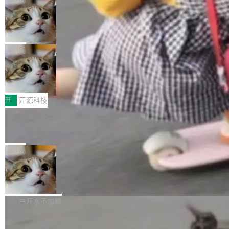
现实 过去两年，CIO们的焦虑清单上多了两项：
设置，如果用布尔值 + 可空字段来表示——bool
个"AI 知识库 + 聊天机器人"——每个大厂都在
一是如何让大模型和智能体应用安全地从PoC走
ean 表示是否可切换，nullable 的默认模式、浅
Deno 团队开源 Celld，可自托管的分
做，没什么新鲜的。 但 Kenton Varda 在 Twitte
向生产，二是如何让测试团队跟得上AI应用...
布式 Durable Objects
色方案、深色方案——会产生大量无意义的组
r 上把事情说清楚了： 今天我们发布了 Cloudfla
Ryan Dahl 领导的 Deno 团队推出了最新开源项
合。方案缺了、配置冲突了、全 null 了。要知道
re OS，一个带连接器的聊天机器人，跟其他所
目 Celld，一个能在自己机器上运行 Cloudflare
局
哪些组合有效，作者说，你得靠"文档、校验、或
有科技公司做的一样。只不过，实际上它不一
Workers 和 Durable Objects 的守护进程。 设
者部落知识"。 换个写法。Rust 的 enum，两个
样。这是 Sandstorm.io 的重制版，我十年前的
鲁大师7月新机性能/流畅/AI榜：vivo夺
计思路很直接：每个对象是一个独立的 SQLite
变体：Switchable...
性能、流畅双第一，三星Galaxy Z系列
那个创业公司。不同的是，这次它构建在 Cloudf
数据库，按名称寻址，复制到你自己的 S3 兼容
2026年7月的手机市场，由于存储等硬件成本暴
新折叠缺席
lare Workers 上——我花了九年时间搭建的平台
存储库里。节点之间只通过这个存储库协调——
增，手机厂商的日子也不好过啊，新机速度明显
开
开源科技
——并且深度集成了 AI。这基本上是我十年秘密
没有控制平面，没有共识协议。每个对象自带一
放缓，因此硝烟味淡了许多。新机参数规格除开
计划的顶峰。 十年前，Ken...
个小型数据库，应用天然按分片构建，单个数据
Zed 推出 DeltaDB，一个记录 commit
高价的三星折叠（三星Galaxy Z Fold8 Ultra / Z
之间所有操作的版本控制系统
库的竞争和爆炸半径问题在设计层面就被消除
Fold8 / Z Flip8）外，其余要么是中低端机器，
Zed 编辑器团队发布了新项目——DeltaDB，一
了。 闲置的 cell 会休眠到几乎不占资源。当 cel
例如iQOO Z11i、REDMI Note 17、REDMI No
个在 git commit 之间记录每一次编辑操作的版
局
l 迁移或唤醒时，新宿主从 S3 恢复 SQLite 数据
te 17 Pro、OPPO K15，要么是vivo X300 E这
本控制系统。目前处于 Early Access 阶段。 De
库继续执行。存储库是持久化的唯一真相...
样的次旗舰。 Galaxy Z Fold8 Ultra / Z Fold8 /
SpaceXAI 单季资本开支达 183 亿美元
ltaDB 的核心思路直接写在 landing page 最显
Z Flip8三款折叠屏新机均在7月22日发布，且全
眼的位置：「Software is made between com
根据风险投资人Tomer Tunguz 博客（VC 分
部搭载骁龙8 Elite Gen5 for Galaxy，它们本该
mits」——软件是在 commit 之间写出来的。git
析）披露的最新分析与第二季度业绩报告，Spac
白开水不加糖
是7月性...
只记录了你提交的最终状态，但真正的工作过程
eXAI在上个季度的总资本支出飙升至183.7亿美
——打字、删改、试错、agent 对话——都在 co
Meta 发布终端编程 Agent“Muse Cod
元。其中，绝大部分资金被直接用于 AI 领域，