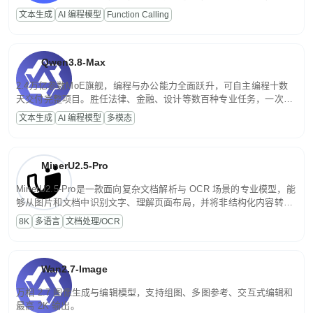
高并发、轻量化任务，适合日常对话、内容创作、基础 RAG、批量
文本生成
AI 编程模型
Function Calling
文案处理等普惠刚需场景。
Qwen3.8-Max
2.4万亿参数MoE旗舰，编程与办公能力全面跃升，可自主编程十数
天交付完整项目。胜任法律、金融、设计等数百种专业任务，一次对
话端到端交付生产级成果。原生视觉理解贯穿规划、执行与验证全流
文本生成
AI 编程模型
多模态
程，支持超长文档与长视频的深度语义解析。长程任务中自主规划与
闭环迭代，持续进化。
MinerU2.5-Pro
MinerU2.5-Pro是一款面向复杂文档解析与 OCR 场景的专业模型，能
够从图片和文档中识别文字、理解页面布局，并将非结构化内容转换
为便于存储、检索和二次处理的结构化结果。
8K
多语言
文档处理/OCR
Wan2.7-Image
万相 2.7 图像生成与编辑模型，支持组图、多图参考、交互式编辑和
最高 2K 输出。