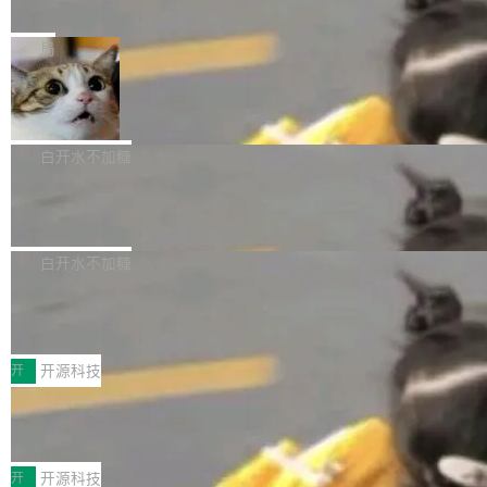
e” 和 Muse Spark 1.2 模型
mmit 之间的空隙里丢失了。 DeltaDB 要做的就
金额高达158.3亿美元，这一单项投入已经逼近
Meta 今天发布了两款 AI 产品：Muse Code，
是把这段空隙补上。 回退到任何一次编辑：Delt
微软同期总资本开支的四成。 与亚马逊、Alpha
一个在终端里运行的编程 agent；Muse Spark
局
aDB 捕获 commit 之间的每一次操作，...
bet、微软以及 Meta 等传统科技巨头相比，Spa
1.2，驱动这个 agent 的新模型。一句话概括：
ceXAI的资金消耗速度尤为引人瞩目。然而，支
美团开源 LoHoSearch，用知识图谱校
你可以用 curl -fsSL https://dev.meta.ai/install.
准 AI 能力认知
撑庞大支出的资金来源却呈现出截然不同的面
sh | bash 安装一个能在大项目里自动规划、写
机器出题的前提，是让机器拥有全局视野。整个
貌。数据显示，微软和 Meta 主要依托充沛的经
代码、验证结果的 AI 终端工具。 据介绍，Muse
构建流程可以分为四个环节：建图 → 控制难度
白开水不加糖
营现金流来覆盖资本开支，其资本支出覆盖率分
Code 是 Meta 的编程 agent 产品。它和市场上
→ 质量把关 → 数据概览。
别达到155% 和106%;而SpaceXAI的经营现金
腾讯开源 UCL-MPComm 通信库
已有的终端编程 agent 在设计理念上有几个明显
流仅能覆盖资本开支的12...
的差异点。 异步后台 agent：Muse Code 有一
腾讯网平团队宣布开源了 UCL-MPComm 通信
个主 agent 循环，外加一组后台 agent。这些后
库，并将作为transport接入Mooncake TENT。
白开水不加糖
台 agent...
该通信库针对AI Memory池化场景的数据传输需
CoStrict入选工信部2025人工智能应用
求进行了深度优化，能够实现数据中心内大规模
典型案例
计算节点间多种内存类型的高性能通信。 UCL-
近日，工信部科技司公示《2025人工智能应用典
MPComm将作为一种传输引擎接入Mooncake T
型案例入选名单》，深信服“面向企业研发场景的
开
开源科技
ENT，实现零拷贝传输性能提升30%、非零拷贝
开源 AI 编程平台 CoStrict 应用”凭借卓越的技术
传输性能最高提升5倍。UCL-MPComm底层基
深信服AI算力网关入选工信部人工智能
创新与落地成效成功入选。 全链路私有化部署，
应用典型案例！
于自研UCL-Engine通信引擎，后续腾讯网平将
助力企业AI研发安全落地 当前，越来越多企业已
前不久，工业和信息化部正式发布《2025年人工
持续开源更多基于UCL-Engine的高性能通信组
经开始引入 AI Coding 工具，通过调用公有云模
智能应用典型案例名单》，集中展示人工智能在
开
开源科技