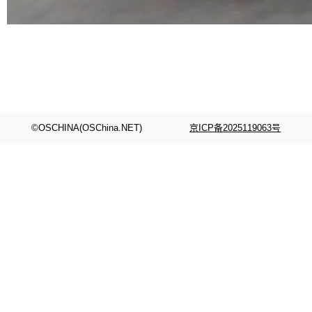
代码检索手段（如关键词匹配、目录遍历）仅能
在语法层面完成文本定位，难以触及代码的语义
内涵与结构关联，导致开发者使用代码智能体在
理解大规模代码仓时面临显著"代码仓理解"瓶
颈。 代码仓深度理解服务（以下简称" CodeBas
e深度理解服务"）是华为云码道（CodeA...
©OSCHINA(OSChina.NET)
京ICP备2025119063号