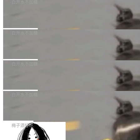
可以用来分析、提炼、审阅、建议，但不能用来
有限公司披露IPO发行价格及战略配售结果，杭
白开水不加糖
创作。 具体来说，LLM 生成的代码可以提交，
州深度求索人工智能基础技术研究有限公司（De
Docker 29.7.2 发布
但必须满足五个条件：预先安排、非关键、高质
epSeek）获配93.3399万股，按150.8元/股发行
量、充分测试、充分审查，并且必须披露。LLM
价格计算，认购金额约1.41亿元，股份锁定期为
Docker 29.7.2 现已发布，具体更新内容如下：
不得生成涉及安全性的关键变更，除非作者本身
36个月。 公告显示，本次宇树科技战略配售对
Bug fixes and enhancements 修复多次传递同
白开水不加糖
就是领域专家。即使如此，政策也"强烈不建
象主要包括长期投资机构、与公司业务具有战略
一环境变量时，docker service create和docker
议"这么做。 对于不披露的情况，审核者可以直
合作关系或长期合作愿景的大型企业、科创板保
Apache Fluss 毕业成为顶级项目
service update会发生 panic 的问题。docker/cl
接关闭 PR，无需解释。 政策作者 Jynn Ne...
荐人跟投子公司，以及公司高级管理人员和核心
i#7145 修复了 Docker Engine 29.7.0 中引入的
今年 7 月，Apache Fluss 的毕业提案在 Apach
员工参与设立的专项资产管理计划。其中，Dee
一个回归问题，该问题导致拉取镜像时会拒绝包
e 孵化器项目管理委员会（IPMC）投票中获得
白开水不加糖
pSeek作为与宇树科技具备战略合作关系的企
含绝对 hardlink 目标的镜像（此类镜像由某些镜
全票通过，随后获 Apache 软件基金会董事会批
业，获配股份数量占本次发行数量的2.31%。 除
像构建工具生成）。moby/moby#53305 修复了
马斯克 AI 百科项目 Grokipedia 被曝数
准。今天，Apache 软件基金会正式宣布 Apach
DeepSeek外，腾讯旗下上海启善投资有限公司
月未更新
Docker Engine 29.7.0 中引入的一个回归问
e Fluss 孵化毕业，成为 Apache 顶级项目（TL
埃隆·马斯克推出的AI百科项目 Grokipedia 被曝
获配9...
题，该问题可能导致在旧版 Linux 内核...
P）！这一里程碑不仅标志着 Fluss 迈入新的发
长期停止内容更新，未能实现其作为“AI版维基百
白开水不加糖
展阶段，也将进一步推动流式存储、实时湖仓与
科”替代品的目标。 据 Lawfare 最新调查，自今
AI 数据基础加速融合，为实时数据基础设施的发
Solon I18n：三种解析器，零样板代码
年4月以来，Grokipedia 页面更新功能基本停
展开启新的篇章。
滞，过去三个月内没有任何条目完成更新，用户
如果你在 Spring Boot 里做过国际化，流程大概
提交的编辑请求也长期处于待处理状态。 Groki
是这样的：配 MessageSource 的 Bean、写 R
梅子酒好吃
pedia 于去年底上线，定位为由人工智能生成内
eloadableResourceBundleMessageSource、
容的百科平台，被马斯克视为传统众包百科网站
Apache Doris 4.1 全面增强 Iceberg：
声明 LocaleResolver、注册 LocaleChangeInt