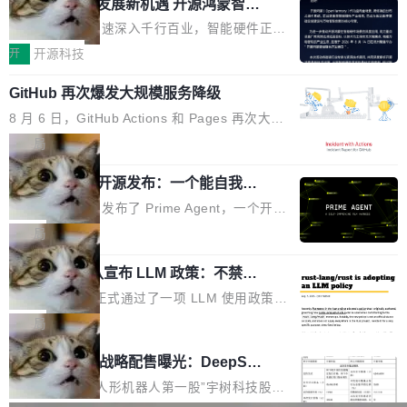
或造假。问题是，作为读者，如果你筛选出那些
共商智能硬件发展新机遇 开源鸿蒙智能
的早期工程师之一，在 Grok 训练基础设施团队
度,案例厚度、全域覆盖、多线协同...
硬件开发者日杭州站即将举行
看起来最令人兴奋的论文，那它们大部分都是过
工作过。近日他在 X 上发了一条帖子，列出了他
随着万物智联加速深入千行百业，智能硬件正从
度宣传的。」 这才是真正的痛点。不是所有论文
认为现代 AI 领域最重要的三个开源项目。 第一
单点设备迈向智能化、网联化、协同化发展。作
开
开源科技
都有问题，是最吸引眼球的那批论文最有问题。
个名字毫无悬念：Flash Attention 2。 Hieu 的
为面向全场景、跨终端的分布式操作系统，开源
他引用的帖子来自 Mathew Shen，一位 ICLR 2
理由很具体。FA 系列不需要解释，但 FA2 是他
GitHub 再次爆发大规模服务降级
鸿蒙通过统一技术底座和分布式能力，为不同类
026 的读者：「看了篇 ...
认为最重要的一个——复杂度恰到好处，刚好能
型智能设备的开发、连接与互联提供关键支撑，
8 月 6 日，GitHub Actions 和 Pages 再次大规
驱动你去学 CuTe，但还没被那些"邪恶的" Hopp
也为产业链企业探索产品创新与商业增长打开新
模服务降级，Actions 完全不可用超过 5 小时，
局
er++ 优化所淹没，足够容易修改和适配。 更关
的空间。 8月14日，开源鸿蒙智能硬件开发者日
webhook 停发，连自托管 runner 也因调度层故
键的是 FA2 的持久性...
（OHDD：OpenHarmony Hardware Develope
Prime Agent 开源发布：一个能自我改
障无法工作。Pages、Copilot code review、C
进的编程 Agent，ARC-AGI 3 超越人类
r Day）将在杭州启航。活动面向智能硬件产业
opilot coding agent 全部受影响。从检测到完全
Prime Intellect 发布了 Prime Agent，一个开源
专家基线
链企业和开发者，邀请行业专家与资深技术顾
恢复，大约 12 小时。 这是 2026 年 8 月的第六
的编程 Agent Harness，核心设计围绕两个抽
局
问，围绕开源鸿蒙技术能力、设备适配、芯片适
起事故，其中四起与 AI/Copilot 服务相关。 Git
象：Recursive Language Model（RLM）和 C
配、功耗与稳定性调优、兼容性测评及统一互联
Hub 员工 kdaigle 在 HN 讨论中贴出了一组数
Rust 项目团队宣布 LLM 政策：不禁
ontinual Harness。在 ARC-AGI 3 基准测试
等内容展开系统讲解和实战交流，帮助企业进一
止，但你要承认哪些代码不是你写的
据：2025 年全年 10 亿次 commit。现在，每周
上，Prime Agent + Opus 5 的组合达到了 95.
Rust 语言项目正式通过了一项 LLM 使用政策，
步了解开源鸿蒙在智能...
2.75 亿次，全年预计 140 亿次。GitHub...
5% RHAE Best@1，超过了 ARC 报告的人类专
覆盖 rust-lang/rust 单一仓库的代码贡献。这不
局
家基线 95.4%。 不是又一个 coding agent 包装
是项目级别的官方立场，目前由五个团队采纳，
宇树科技 IPO 战略配售曝光：DeepSe
器 Prime Agent 的架构和市面上大多数 coding
但它可能是主流开源项目中关于 AI 辅助贡献最
ek 获配 93.3 万股，锁定 36 个月
agent 有本质区别。大多数 agent harness 的设
细致的一份规则。 政策的核心只有一句话：LLM
8月6日晚间，“人形机器人第一股”宇树科技股份
计是基于早期模型的能力—...