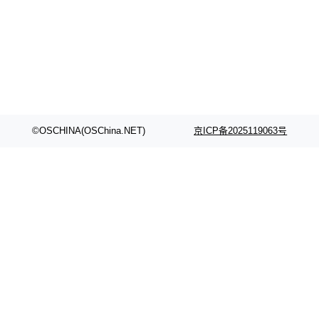
颈。 代码仓深度理解服务（以下简称" CodeBas
的账号密码进入A集群，输入了一条被程序员圈
e深度理解服务"）是华为云码道（CodeA...
称为"删库跑路"的命令——最高管理员权限、无
需确认、强制递归删除。17个小时后，运维人员
发现异常并中止进程时，89TB数据已经没了。
删掉的是AI游戏部门的全部开发文件，包括公司
自研的多个文生3D和...
©OSCHINA(OSChina.NET)
京ICP备2025119063号