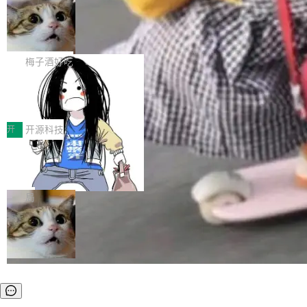
安全与合规要求。对于大多数普通研发场景，公
渐丰富，用户关注的重点也在发生变化：不只是
Gemini 的架构师。Google 首席科学家。 Jeff D
有云模型能够满足快速试用和效率提升的需求。
让AI用起来，还要进一步看清混合算力时代下，
🔥 SolonCode v2026.8.4 发布：界面
ean 在 Google 工作了 27 年后，宣布离职。 他
但对于金融、能源、医疗等对数据安全要求较...
字体可调、22 种语言、记忆搜索增强
Token花在哪里、算力是否被充分利用，以及持
不是一个人走。一同离开的还有 Sanjay Ghema
打开终端就能上岗的全中文编码智能体，这一轮
续增长的AI成本该如何优化。 深信服AI算力网关
wat（Google 员工编号 23，Jeff Dean 二十多
把「看得清、用母语、记得住」三件事一次补
梅子酒好吃
正是围绕这些实际问题，从Token治理和成本治
年的编程搭档，MapReduce 和 Bigtable 的共同
齐。 SolonCode 是什么 SolonCode 是杭州无
理两个方面，让用户的每一份算力都看得清、管
作者）、Quoc Le（Google 大脑核心成员，Se
让“代码语义理解”深度释放AI Coding
耳科技研发的企业级终端编码智能体——一位全
得住、用得稳、省得下、更安全！ 一、从现在开
价值潜能：华为云码道（CodeArts）
q2Seq 和 DocAI 的共同发明人）以及 Oriol Vin
中文驱动的数字员工，自主理解需求、规划步
一、代码仓深度理解技术的作用与价值 在软件工
始，Token使用一目...
代码仓技术解析
yals（Gemini 联合负责人，AlphaSta...
骤、编写代码。不挑模型、不挑平台，curl 一行
程实践中，代码仓是企业核心知识资产的主要载
开
开源科技
装完即用。 开源地址：Gitee · GitCode · GitHu
体。企业级代码仓库通常包含数十万乃至数百万
b 安装 支持 Java 8+（8~26）、macOS / Linu
一条“删库”命令跑 17 小时，算法工程
个文件，其规模远超单次模型调用可承载的上下
师删光 89TB 数据只为干私活
x / Windows / Harmony PC。 # macOS / Linu
文窗口。随着项目规模的持续扩张与代码历史的
最高人民检察院8月4日公布了一起案件：北京一
x / Harmony PC curl -fsSL https://solon.noea
不断累积，代码仓中的模块关系、接口契约、业
名90后算法工程师王某，为了给自己接的私活腾
局
r.org/solon...
务逻辑等关键信息往往分散于数十乃至数百个文
服务器空间，删光了公司AI游戏部门的全部核心
件之中，形成高度复杂的知识关联网络。传统的
数据。 王某2024年1月入职东城区某科技公司AI
代码检索手段（如关键词匹配、目录遍历）仅能
短剧部门，有互联网大厂背景。在公司内部架构
在语法层面完成文本定位，难以触及代码的语义
调整期间，部门三次通知全员将数据从A集群迁
内涵与结构关联，导致开发者使用代码智能体在
移到B集群，王某都回复了"收到"。 他没有迁移
理解大规模代码仓时面临显著"代码仓理解"瓶
数据。2024年9月3日下午4点，他使用此前登录