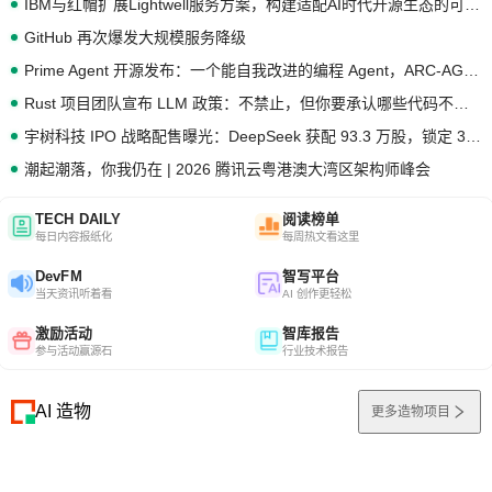
IBM与红帽扩展Lightwell服务方案，构建适配AI时代开源生态的可信基础设施
GitHub 再次爆发大规模服务降级
Prime Agent 开源发布：一个能自我改进的编程 Agent，ARC-AGI 3 超越人类专家基线
Rust 项目团队宣布 LLM 政策：不禁止，但你要承认哪些代码不是你写的
宇树科技 IPO 战略配售曝光：DeepSeek 获配 93.3 万股，锁定 36 个月
潮起潮落，你我仍在 | 2026 腾讯云粤港澳大湾区架构师峰会
TECH DAILY
阅读榜单
每日内容报纸化
每周热文看这里
DevFM
智写平台
当天资讯听着看
AI 创作更轻松
激励活动
智库报告
参与活动赢源石
行业技术报告
AI 造物
更多造物项目