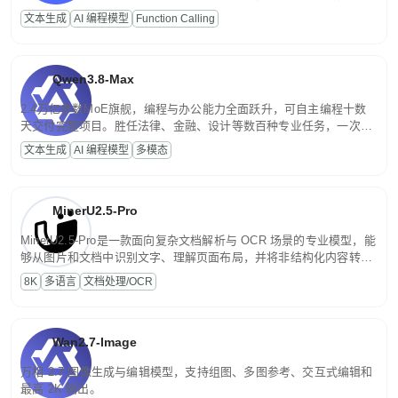
高并发、轻量化任务，适合日常对话、内容创作、基础 RAG、批量
文本生成
AI 编程模型
Function Calling
文案处理等普惠刚需场景。
Qwen3.8-Max
2.4万亿参数MoE旗舰，编程与办公能力全面跃升，可自主编程十数
天交付完整项目。胜任法律、金融、设计等数百种专业任务，一次对
话端到端交付生产级成果。原生视觉理解贯穿规划、执行与验证全流
文本生成
AI 编程模型
多模态
程，支持超长文档与长视频的深度语义解析。长程任务中自主规划与
闭环迭代，持续进化。
MinerU2.5-Pro
MinerU2.5-Pro是一款面向复杂文档解析与 OCR 场景的专业模型，能
够从图片和文档中识别文字、理解页面布局，并将非结构化内容转换
为便于存储、检索和二次处理的结构化结果。
8K
多语言
文档处理/OCR
Wan2.7-Image
万相 2.7 图像生成与编辑模型，支持组图、多图参考、交互式编辑和
最高 2K 输出。