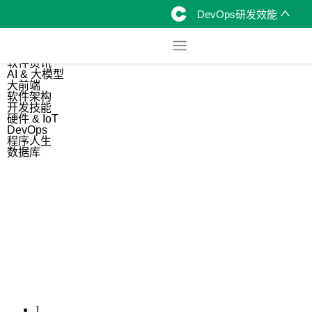
DevOps研发效能
综合
开源资讯
软件资讯
AI & 大模型
大前端
软件架构
开发技能
硬件 & IoT
DevOps
程序人生
数据库
1