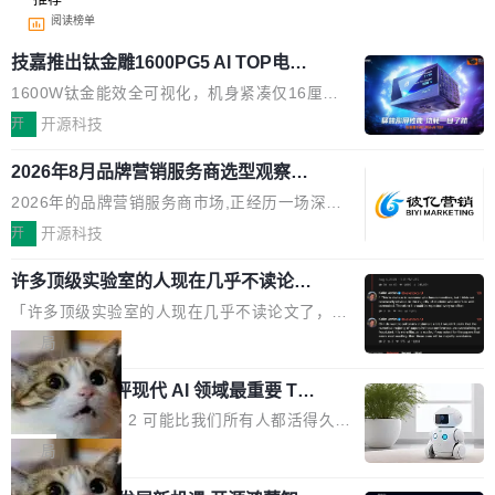
阅读榜单
技嘉推出钛金雕1600PG5 AI TOP电
源：为发烧级主机与本地AI算力打造旗
1600W钛金能效全可视化，机身紧凑仅16厘米
舰供电方案
继2026台北电脑展首度亮相后，技嘉科技近日正
开
开源科技
式发布钛金雕1600PG5 AI TOP电源。这款高端
2026年8月品牌营销服务商选型观察：
电源专为发烧级DIY主机与本地AI算力平台打
从流量思维到品牌资产思维的范式转移
造，整机长度仅16厘米，提供1600W额定功率
2026年的品牌营销服务商市场,正经历一场深刻
与80PLUS钛金能效；支持ATX 3.1与PCIe 5.1
的价值重构。全球全案品牌代理机构市场从2025
开
开源科技
规范，结合服务器级元件、完善供电线材与内置
年的83.1亿美元增长至2026年的86.6亿美元,年
实时LCD监控屏，可充分满足当下高阶PC主机
许多顶级实验室的人现在几乎不读论文
复合增长率达5.44%,预计2032年将突破120亿美
了
的严苛使用需求。 澎湃功率，紧凑机身 钛金雕1
元。数字广告与公共关系相关服务市场更是从20
「许多顶级实验室的人现在几乎不读论文了，而
600PG5 AI TOP具备强悍输出功率，同时实现
25年的8463亿美元扩张至2026年的8763亿美
且他们认为 ICLR/ICML/NeurIPS 充斥着大量过
局
机身尺寸大幅精简。整机长度仅16厘米，属于同
元。数字的背后是一个清晰的事实——品牌对专
度宣传和欺诈。」 OpenAI 研究员 Keller Jorda
功率段机身尺寸十分紧凑的1600W电源产品。小
业化营销服务的需求从未如此迫切。 但市场扩容
xAI 前工程师评现代 AI 领域最重要 Top
n 这条推文引发了广泛讨论。他不是在说风凉
巧机身有效提升市面主流标准A...
3 开源项目
的同时,服务商的竞争逻辑正在改变。2026年Top
话，他是说出了一个圈内人尽皆知但很少公开捅
Flash Attention 2 可能比我们所有人都活得久。
Agency年度合辑的观察指出,“产品”这个离消费
破的事实。 Jordan 随后补充了一句软化声明：
这句话不是来自某个技术博客，而是出自 Hieu
局
者最近的载体,在整个品牌营销层面的权重显著变
「我不认为这些会议上大部分论文都在过度宣传
Pham 的一条推文。Hieu Pham 是谁？他是 xAI
高了。全域营销服务商的竞争正在从规模转向深