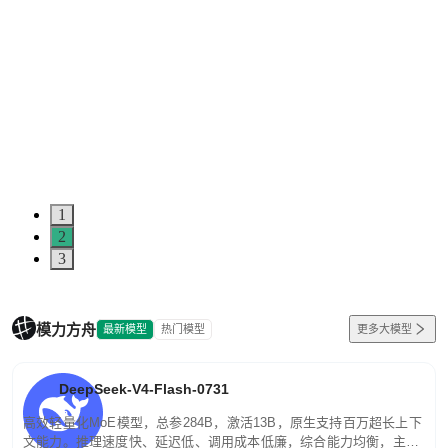
1
2
3
模力方舟
最新模型
热门模型
更多大模型
DeepSeek-V4-Flash-0731
高效轻量化MoE模型，总参284B，激活13B，原生支持百万超长上下
文能力。推理速度快、延迟低、调用成本低廉，综合能力均衡，主打