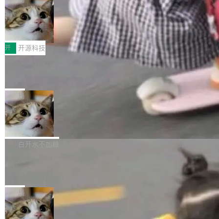
哪些组合有效，作者说，你得靠"文档、校验、或
有科技公司做的一样。只不过，实际上它不一
Workers 和 Durable Objects 的守护进程。 设
者部落知识"。 换个写法。Rust 的 enum，两个
样。这是 Sandstorm.io 的重制版，我十年前的
鲁大师7月新机性能/流畅/AI榜：vivo夺
计思路很直接：每个对象是一个独立的 SQLite
变体：Switchable...
性能、流畅双第一，三星Galaxy Z系列
那个创业公司。不同的是，这次它构建在 Cloudf
数据库，按名称寻址，复制到你自己的 S3 兼容
2026年7月的手机市场，由于存储等硬件成本暴
新折叠缺席
lare Workers 上——我花了九年时间搭建的平台
存储库里。节点之间只通过这个存储库协调——
增，手机厂商的日子也不好过啊，新机速度明显
开
开源科技
——并且深度集成了 AI。这基本上是我十年秘密
没有控制平面，没有共识协议。每个对象自带一
放缓，因此硝烟味淡了许多。新机参数规格除开
计划的顶峰。 十年前，Ken...
个小型数据库，应用天然按分片构建，单个数据
Zed 推出 DeltaDB，一个记录 commit
高价的三星折叠（三星Galaxy Z Fold8 Ultra / Z
之间所有操作的版本控制系统
库的竞争和爆炸半径问题在设计层面就被消除
Fold8 / Z Flip8）外，其余要么是中低端机器，
Zed 编辑器团队发布了新项目——DeltaDB，一
了。 闲置的 cell 会休眠到几乎不占资源。当 cel
例如iQOO Z11i、REDMI Note 17、REDMI No
个在 git commit 之间记录每一次编辑操作的版
局
l 迁移或唤醒时，新宿主从 S3 恢复 SQLite 数据
te 17 Pro、OPPO K15，要么是vivo X300 E这
本控制系统。目前处于 Early Access 阶段。 De
库继续执行。存储库是持久化的唯一真相...
样的次旗舰。 Galaxy Z Fold8 Ultra / Z Fold8 /
SpaceXAI 单季资本开支达 183 亿美元
ltaDB 的核心思路直接写在 landing page 最显
Z Flip8三款折叠屏新机均在7月22日发布，且全
眼的位置：「Software is made between com
根据风险投资人Tomer Tunguz 博客（VC 分
部搭载骁龙8 Elite Gen5 for Galaxy，它们本该
mits」——软件是在 commit 之间写出来的。git
析）披露的最新分析与第二季度业绩报告，Spac
白开水不加糖
是7月性...
只记录了你提交的最终状态，但真正的工作过程
eXAI在上个季度的总资本支出飙升至183.7亿美
——打字、删改、试错、agent 对话——都在 co
Meta 发布终端编程 Agent“Muse Cod
元。其中，绝大部分资金被直接用于 AI 领域，
e” 和 Muse Spark 1.2 模型
mmit 之间的空隙里丢失了。 DeltaDB 要做的就
金额高达158.3亿美元，这一单项投入已经逼近
Meta 今天发布了两款 AI 产品：Muse Code，
是把这段空隙补上。 回退到任何一次编辑：Delt
微软同期总资本开支的四成。 与亚马逊、Alpha
一个在终端里运行的编程 agent；Muse Spark
局
aDB 捕获 commit 之间的每一次操作，...
bet、微软以及 Meta 等传统科技巨头相比，Spa
1.2，驱动这个 agent 的新模型。一句话概括：
ceXAI的资金消耗速度尤为引人瞩目。然而，支
美团开源 LoHoSearch，用知识图谱校
你可以用 curl -fsSL https://dev.meta.ai/install.