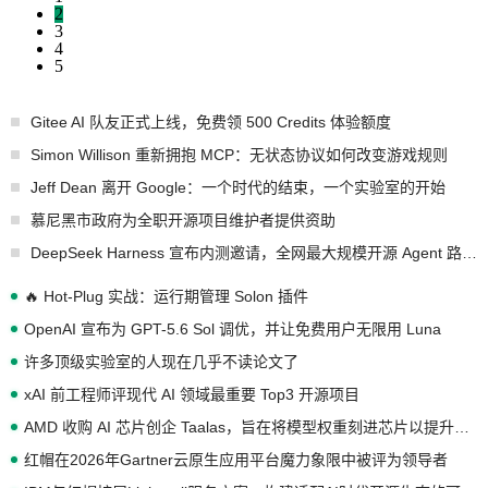
2
3
4
5
Gitee AI 队友正式上线，免费领 500 Credits 体验额度
Simon Willison 重新拥抱 MCP：无状态协议如何改变游戏规则
Jeff Dean 离开 Google：一个时代的结束，一个实验室的开始
慕尼黑市政府为全职开源项目维护者提供资助
DeepSeek Harness 宣布内测邀请，全网最大规模开源 Agent 路演现场诞生
🔥 Hot-Plug 实战：运行期管理 Solon 插件
OpenAI 宣布为 GPT-5.6 Sol 调优，并让免费用户无限用 Luna
许多顶级实验室的人现在几乎不读论文了
xAI 前工程师评现代 AI 领域最重要 Top3 开源项目
AMD 收购 AI 芯片创企 Taalas，旨在将模型权重刻进芯片以提升推理性能
红帽在2026年Gartner云原生应用平台魔力象限中被评为领导者