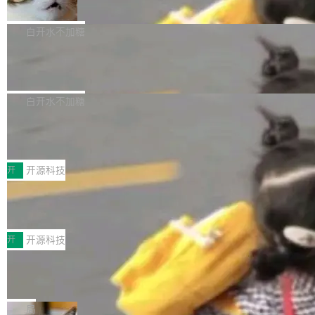
准 AI 能力认知
撑庞大支出的资金来源却呈现出截然不同的面
sh | bash 安装一个能在大项目里自动规划、写
机器出题的前提，是让机器拥有全局视野。整个
貌。数据显示，微软和 Meta 主要依托充沛的经
代码、验证结果的 AI 终端工具。 据介绍，Muse
构建流程可以分为四个环节：建图 → 控制难度
白开水不加糖
营现金流来覆盖资本开支，其资本支出覆盖率分
Code 是 Meta 的编程 agent 产品。它和市场上
→ 质量把关 → 数据概览。
别达到155% 和106%;而SpaceXAI的经营现金
已有的终端编程 agent 在设计理念上有几个明显
腾讯开源 UCL-MPComm 通信库
流仅能覆盖资本开支的12...
的差异点。 异步后台 agent：Muse Code 有一
腾讯网平团队宣布开源了 UCL-MPComm 通信
个主 agent 循环，外加一组后台 agent。这些后
库，并将作为transport接入Mooncake TENT。
白开水不加糖
台 agent...
该通信库针对AI Memory池化场景的数据传输需
CoStrict入选工信部2025人工智能应用
求进行了深度优化，能够实现数据中心内大规模
典型案例
计算节点间多种内存类型的高性能通信。 UCL-
近日，工信部科技司公示《2025人工智能应用典
MPComm将作为一种传输引擎接入Mooncake T
型案例入选名单》，深信服“面向企业研发场景的
开
开源科技
ENT，实现零拷贝传输性能提升30%、非零拷贝
开源 AI 编程平台 CoStrict 应用”凭借卓越的技术
深信服AI算力网关入选工信部人工智能
传输性能最高提升5倍。UCL-MPComm底层基
创新与落地成效成功入选。 全链路私有化部署，
应用典型案例！
于自研UCL-Engine通信引擎，后续腾讯网平将
助力企业AI研发安全落地 当前，越来越多企业已
前不久，工业和信息化部正式发布《2025年人工
持续开源更多基于UCL-Engine的高性能通信组
经开始引入 AI Coding 工具，通过调用公有云模
智能应用典型案例名单》，集中展示人工智能在
开
开源科技
件。 腾讯网平团队在UCL-MPComm中实现了一
型或企业内部部署模型提升研发效率。但随着 AI
各领域的应用成果，覆盖技术底座、行业赋能、
个独立于业务线程的全局通信引擎（Engine），
Coding 从个人辅助工具逐步走向团队级、组织
Jeff Dean 离开 Google：一个时代的结
产品应用、支撑保障、专题等五大方向。深信服
并实...
束，一个实验室的开始
级应用，企业在规模化落地过程中，对安全性、
AI算力网关（AI创新平台）成功入选！ 随着各行
Google 员工编号 20。MapReduce 作者之一。
可控性和代码质量提出了更高要求。 首先是数据
各业的Agent走向规模化建设，算力构成形态逐
Bigtable 作者之一。TensorFlow 的作者之一。
局