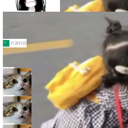
支持 UPDATE、MERGE INTO 与 Iceb
维基百科的替代方案。Lawfare 调查发现，无论
erceptor…五六步之后才能看到第一行翻译文
Apache Doris 4.1 要补齐的，正是缺失的那一
erg V3
热门页面还是低关注度页面，均未出现近期更
本。 Solon 换了个方式。整个 i18n 模块围绕三
半。在已有查询能力的基础上，Doris 进一步支
白开水不加糖
新，相关问题并非局限于特定领域，而是在不同
个解析器、一个注解、一个工具类展开——没有
持了 UPDATE、DELETE、MERGE INTO 等数
主题和访问量页面中普遍存在。 调查人员最初认
XML、没有拦截器注册、没有样板配置。 资源
Testin XAgent：CIO智能测试落地指南
据修改操作、完整的表结构管理与分区演进，以
为，Grokipedia可能只是限...
文件的约定 把文件放到 resources/i18n/ 下： r
及 rewrite_data_files、expire_snapshots 等日
7月30日，TiD2026质量竞争力大会在北京中关
esources/i18n/messages.properties ...
常维护操作，并完整支持 Iceberg V3 格式。
村国家自主创新示范区会议中心开幕。本届大会
开
开源科技
由中关村智联软件服务业质量创新联盟主办，以
让非法状态不可表示：一篇关于 ADT
“智构可信·质创未来——AI原生时代的质量新范
的帖子在 Reddit 火了
式”为主题，直面AI从实验室走向规模化产业落地
有一种东西，一旦用过就回不去了。Alex Fedos
的核心质量命题。会上，《2026智能研发生产力
eev 管它叫"软件设计的基石"。 他说的东西不新
局
工具选型手册》发布，Testin云测的Testin XAge
鲜——代数数据类型（ADT），尤其是和类型
Cloudflare 开源内部企业 AI 平台 Clou
nt智能测试系统入选AI测试领域代表产品。对CI
（sum type）。但他说清楚了一件事：这不是类
dflare OS
O而言，这提示了一个转变：AI测试正在从效率
型系统的学术体操，是日常编码的思维方式。 文
Cloudflare 发布了一个开源项目 Cloudflare O
工具升级为企业的质量基础设施。 CIO面对的新
章从一个简单的例子切入。一个网站的深色主题
S。如果你只看官方博客，你会觉得这是又一
局
现实 过去两年，CIO们的焦虑清单上多了两项：
设置，如果用布尔值 + 可空字段来表示——bool
个"AI 知识库 + 聊天机器人"——每个大厂都在
一是如何让大模型和智能体应用安全地从PoC走
Deno 团队开源 Celld，可自托管的分
ean 表示是否可切换，nullable 的默认模式、浅
做，没什么新鲜的。 但 Kenton Varda 在 Twitte
向生产，二是如何让测试团队跟得上AI应用...
布式 Durable Objects
色方案、深色方案——会产生大量无意义的组
r 上把事情说清楚了： 今天我们发布了 Cloudfla
Ryan Dahl 领导的 Deno 团队推出了最新开源项
合。方案缺了、配置冲突了、全 null 了。要知道
re OS，一个带连接器的聊天机器人，跟其他所
目 Celld，一个能在自己机器上运行 Cloudflare
局