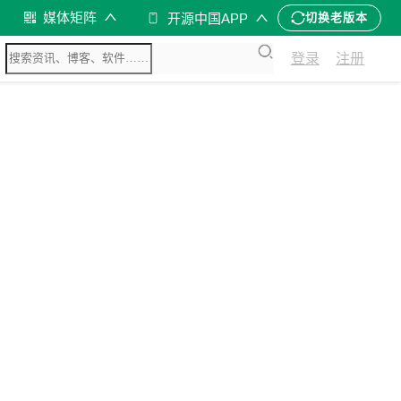
媒体矩阵
开源中国APP
切换老版本
登录
注册