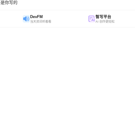
不是你写的
DevFM
智写平台
当天资讯听着看
AI 创作更轻松