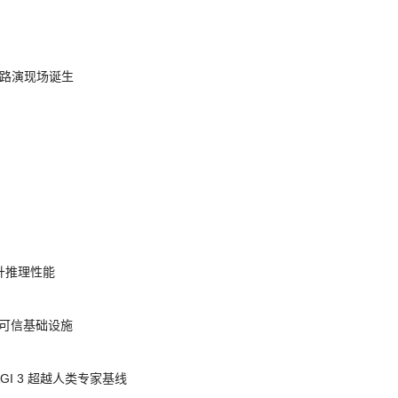
nt 路演现场诞生
提升推理性能
态的可信基础设施
AGI 3 超越人类专家基线