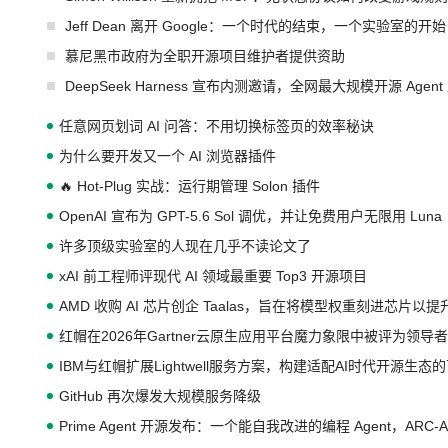
Jeff Dean 离开 Google：一个时代的结束，一个实验室的开始
慕尼黑市政府为全职开源项目维护者提供资助
DeepSeek Harness 宣布内测邀请，全网最大规模开源 Age
任意网页划词 AI 问答：不用切换标签页的效率秘诀
为什么要开发又一个 AI 浏览器插件
🔥 Hot-Plug 实战：运行期管理 Solon 插件
OpenAI 宣布为 GPT-5.6 Sol 调优，并让免费用户无限用 Luna
许多顶级实验室的人现在几乎不读论文了
xAI 前工程师评现代 AI 领域最重要 Top3 开源项目
AMD 收购 AI 芯片创企 Taalas，旨在将模型权重刻进芯片以
红帽在2026年Gartner云原生应用平台魔力象限中被评为领导者
IBM与红帽扩展Lightwell服务方案，构建适配AI时代开源生
GitHub 再次爆发大规模服务降级
Prime Agent 开源发布：一个能自我改进的编程 Agent，ARC-