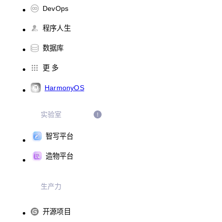
DevOps
程序人生
数据库
更 多
HarmonyOS
实验室
智写平台
造物平台
生产力
开源项目