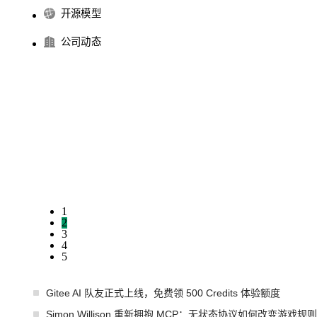
开源模型
公司动态
1
2
3
4
5
Gitee AI 队友正式上线，免费领 500 Credits 体验额度
Simon Willison 重新拥抱 MCP：无状态协议如何改变游戏规则