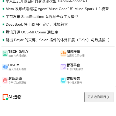
小米正式开源自研具身基座模型 Xiaomi-Robotics-1
Meta 发布终端编程 Agent“Muse Code” 和 Muse Spark 1.2 模型
字节发布 SeedRealtime 音视频全双工大模型
DeepSeek 将上调 API 定价，涨幅较大
腾讯开源 UCL-MPComm 通信库
跳出 Fatjar 的束缚：Solon 插件的体外扩展（E-Spi）与热插拔（H-Spi）
TECH DAILY
阅读榜单
每日内容报纸化
每周热文看这里
DevFM
智写平台
当天资讯听着看
AI 创作更轻松
激励活动
智库报告
参与活动赢源石
行业技术报告
AI 造物
更多造物项目