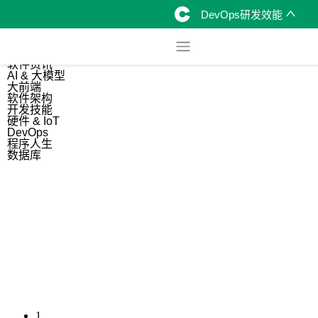
DevOps研发效能
综合
开源资讯
软件资讯
AI & 大模型
大前端
软件架构
开发技能
硬件 & IoT
DevOps
程序人生
数据库
1