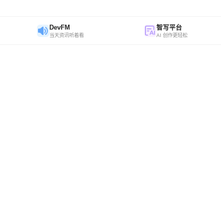
DevFM
智写平台
当天资讯听着看
AI 创作更轻松