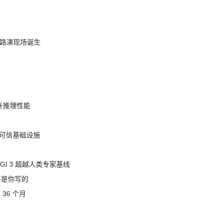
nt 路演现场诞生
提升推理性能
态的可信基础设施
AGI 3 超越人类专家基线
不是你写的
 36 个月