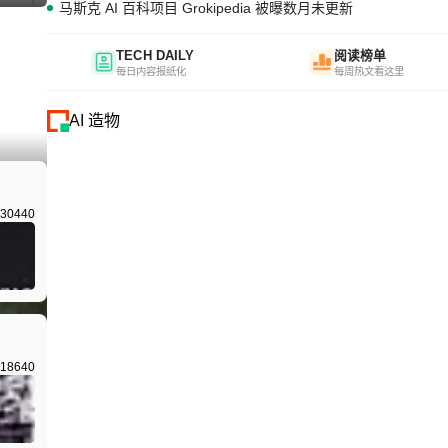
马斯克 AI 百科项目 Grokipedia 被曝数月未更新
TECH DAILY
阅读榜单
每日内容报纸化
每周热文看这里
AI 造物
I生成
30440
18640
I生成