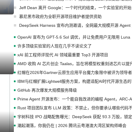
Jeff Dean 离开 Google：一个时代的结束，一个实验室的开始
I生成
慕尼黑市政府为全职开源项目维护者提供资助
DeepSeek Harness 宣布内测邀请，全网最大规模开源 Age
OpenAI 宣布为 GPT-5.6 Sol 调优，并让免费用户无限用 Luna
许多顶级实验室的人现在几乎不读论文了
xAI 前工程师评现代 AI 领域最重要 Top3 开源项目
AMD 收购 AI 芯片创企 Taalas，旨在将模型权重刻进芯片以
I生成
红帽在2026年Gartner云原生应用平台魔力象限中被评为领导者
IBM与红帽扩展Lightwell服务方案，构建适配AI时代开源生
GitHub 再次爆发大规模服务降级
Prime Agent 开源发布：一个能自我改进的编程 Agent，ARC-
Rust 项目团队宣布 LLM 政策：不禁止，但你要承认哪些代码
宇树科技 IPO 战略配售曝光：DeepSeek 获配 93.3 万股，锁定
潮起潮落，你我仍在 | 2026 腾讯云粤港澳大湾区架构师峰会
I生成