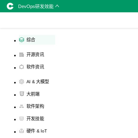
DevOps研发效能
综合
开源资讯
软件资讯
AI & 大模型
大前端
软件架构
开发技能
硬件 & IoT