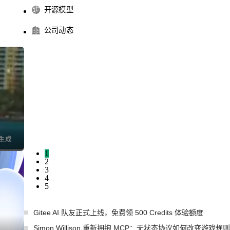
开源模型
公司动态
I生成
1
2
3
4
5
Gitee AI 队友正式上线，免费领 500 Credits 体验额度
Simon Willison 重新拥抱 MCP：无状态协议如何改变游戏规则