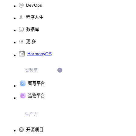
DevOps
程序人生
数据库
更 多
HarmonyOS
实验室
智写平台
造物平台
生产力
开源项目