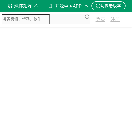
媒体矩阵
开源中国APP
切换老版本
登录
注册