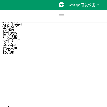
DevOps研发效能
综合
开源资讯
软件资讯
AI & 大模型
大前端
软件架构
开发技能
硬件 & IoT
DevOps
程序人生
数据库
1