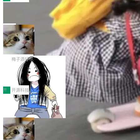
件。 腾讯网平团队在UCL-MPComm中实现了一
型或企业内部部署模型提升研发效率。但随着 AI
各领域的应用成果，覆盖技术底座、行业赋能、
个独立于业务线程的全局通信引擎（Engine），
Coding 从个人辅助工具逐步走向团队级、组织
Jeff Dean 离开 Google：一个时代的结
产品应用、支撑保障、专题等五大方向。深信服
并实...
束，一个实验室的开始
级应用，企业在规模化落地过程中，对安全性、
AI算力网关（AI创新平台）成功入选！ 随着各行
Google 员工编号 20。MapReduce 作者之一。
可控性和代码质量提出了更高要求。 首先是数据
各业的Agent走向规模化建设，算力构成形态逐
Bigtable 作者之一。TensorFlow 的作者之一。
局
安全与合规要求。对于大多数普通研发场景，公
渐丰富，用户关注的重点也在发生变化：不只是
Gemini 的架构师。Google 首席科学家。 Jeff D
有云模型能够满足快速试用和效率提升的需求。
让AI用起来，还要进一步看清混合算力时代下，
🔥 SolonCode v2026.8.4 发布：界面
ean 在 Google 工作了 27 年后，宣布离职。 他
但对于金融、能源、医疗等对数据安全要求较...
字体可调、22 种语言、记忆搜索增强
Token花在哪里、算力是否被充分利用，以及持
不是一个人走。一同离开的还有 Sanjay Ghema
打开终端就能上岗的全中文编码智能体，这一轮
续增长的AI成本该如何优化。 深信服AI算力网关
wat（Google 员工编号 23，Jeff Dean 二十多
把「看得清、用母语、记得住」三件事一次补
梅子酒好吃
正是围绕这些实际问题，从Token治理和成本治
年的编程搭档，MapReduce 和 Bigtable 的共同
齐。 SolonCode 是什么 SolonCode 是杭州无
理两个方面，让用户的每一份算力都看得清、管
作者）、Quoc Le（Google 大脑核心成员，Se
让“代码语义理解”深度释放AI Coding
耳科技研发的企业级终端编码智能体——一位全
得住、用得稳、省得下、更安全！ 一、从现在开
价值潜能：华为云码道（CodeArts）
q2Seq 和 DocAI 的共同发明人）以及 Oriol Vin
中文驱动的数字员工，自主理解需求、规划步
一、代码仓深度理解技术的作用与价值 在软件工
始，Token使用一目...
代码仓技术解析
yals（Gemini 联合负责人，AlphaSta...
骤、编写代码。不挑模型、不挑平台，curl 一行
程实践中，代码仓是企业核心知识资产的主要载
开
开源科技
装完即用。 开源地址：Gitee · GitCode · GitHu
体。企业级代码仓库通常包含数十万乃至数百万
b 安装 支持 Java 8+（8~26）、macOS / Linu
一条“删库”命令跑 17 小时，算法工程
个文件，其规模远超单次模型调用可承载的上下
师删光 89TB 数据只为干私活
x / Windows / Harmony PC。 # macOS / Linu
文窗口。随着项目规模的持续扩张与代码历史的
最高人民检察院8月4日公布了一起案件：北京一
x / Harmony PC curl -fsSL https://solon.noea
不断累积，代码仓中的模块关系、接口契约、业
名90后算法工程师王某，为了给自己接的私活腾
局
r.org/solon...
务逻辑等关键信息往往分散于数十乃至数百个文
服务器空间，删光了公司AI游戏部门的全部核心
件之中，形成高度复杂的知识关联网络。传统的
Cloudflare 分享推理优化实践：KV ca
数据。 王某2024年1月入职东城区某科技公司AI