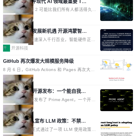
业化营销服务的需求从未如此迫切。 但市场扩容
xAI 前工程师评现代 AI 领域最重要 Top
n 这条推文引发了广泛讨论。他不是在说风凉
巧机身有效提升市面主流标准A...
3 开源项目
的同时,服务商的竞争逻辑正在改变。2026年Top
话，他是说出了一个圈内人尽皆知但很少公开捅
Flash Attention 2 可能比我们所有人都活得久。
Agency年度合辑的观察指出,“产品”这个离消费
破的事实。 Jordan 随后补充了一句软化声明：
这句话不是来自某个技术博客，而是出自 Hieu
局
者最近的载体,在整个品牌营销层面的权重显著变
「我不认为这些会议上大部分论文都在过度宣传
Pham 的一条推文。Hieu Pham 是谁？他是 xAI
高了。全域营销服务商的竞争正在从规模转向深
或造假。问题是，作为读者，如果你筛选出那些
共商智能硬件发展新机遇 开源鸿蒙智能
的早期工程师之一，在 Grok 训练基础设施团队
度,案例厚度、全域覆盖、多线协同...
硬件开发者日杭州站即将举行
看起来最令人兴奋的论文，那它们大部分都是过
工作过。近日他在 X 上发了一条帖子，列出了他
随着万物智联加速深入千行百业，智能硬件正从
度宣传的。」 这才是真正的痛点。不是所有论文
认为现代 AI 领域最重要的三个开源项目。 第一
单点设备迈向智能化、网联化、协同化发展。作
开
开源科技
都有问题，是最吸引眼球的那批论文最有问题。
个名字毫无悬念：Flash Attention 2。 Hieu 的
为面向全场景、跨终端的分布式操作系统，开源
他引用的帖子来自 Mathew Shen，一位 ICLR 2
理由很具体。FA 系列不需要解释，但 FA2 是他
GitHub 再次爆发大规模服务降级
鸿蒙通过统一技术底座和分布式能力，为不同类
026 的读者：「看了篇 ...
认为最重要的一个——复杂度恰到好处，刚好能
型智能设备的开发、连接与互联提供关键支撑，
8 月 6 日，GitHub Actions 和 Pages 再次大规
驱动你去学 CuTe，但还没被那些"邪恶的" Hopp
也为产业链企业探索产品创新与商业增长打开新
模服务降级，Actions 完全不可用超过 5 小时，
局
er++ 优化所淹没，足够容易修改和适配。 更关
的空间。 8月14日，开源鸿蒙智能硬件开发者日
webhook 停发，连自托管 runner 也因调度层故
键的是 FA2 的持久性...
（OHDD：OpenHarmony Hardware Develope
Prime Agent 开源发布：一个能自我改
障无法工作。Pages、Copilot code review、C
进的编程 Agent，ARC-AGI 3 超越人类
r Day）将在杭州启航。活动面向智能硬件产业
opilot coding agent 全部受影响。从检测到完全
Prime Intellect 发布了 Prime Agent，一个开源
专家基线
链企业和开发者，邀请行业专家与资深技术顾
恢复，大约 12 小时。 这是 2026 年 8 月的第六
的编程 Agent Harness，核心设计围绕两个抽
局
问，围绕开源鸿蒙技术能力、设备适配、芯片适
起事故，其中四起与 AI/Copilot 服务相关。 Git
象：Recursive Language Model（RLM）和 C
配、功耗与稳定性调优、兼容性测评及统一互联
Rust 项目团队宣布 LLM 政策：不禁
Hub 员工 kdaigle 在 HN 讨论中贴出了一组数
ontinual Harness。在 ARC-AGI 3 基准测试
等内容展开系统讲解和实战交流，帮助企业进一
止，但你要承认哪些代码不是你写的
据：2025 年全年 10 亿次 commit。现在，每周
上，Prime Agent + Opus 5 的组合达到了 95.
Rust 语言项目正式通过了一项 LLM 使用政策，
步了解开源鸿蒙在智能...
2.75 亿次，全年预计 140 亿次。GitHub...