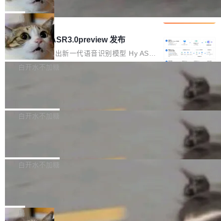
che 量化 + 权重压缩，吞吐量提升 4
代码检索手段（如关键词匹配、目录遍历）仅能
短剧部门，有互联网大厂背景。在公司内部架构
Kimi 和 GLM 是当前最强的大模型系列之一，但
1%，成本降 30%
在语法层面完成文本定位，难以触及代码的语义
调整期间，部门三次通知全员将数据从A集群迁
它们有一个共同的问题：太吃显存了。月之暗面
局
内涵与结构关联，导致开发者使用代码智能体在
移到B集群，王某都回复了"收到"。 他没有迁移
的 Kimi K 系列和智谱的 GLM 都是长上下文、M
理解大规模代码仓时面临显著"代码仓理解"瓶
腾讯混元 Hy ASR3.0preview 发布
数据。2024年9月3日下午4点，他使用此前登录
oE 架构的大模型，好用到让人上瘾，但 GPU 显
颈。 代码仓深度理解服务（以下简称" CodeBas
的账号密码进入A集群，输入了一条被程序员圈
存永远不够用。 Cloudflare 的 Workers AI 团队
腾讯混元正式推出新一代语音识别模型 Hy ASR
e深度理解服务"）是华为云码道（CodeA...
称为"删库跑路"的命令——最高管理员权限、无
一直在跑这些模型的推理。他们在官方博客上发
3.0preview。基于最新一代大语言模型 Hy3 的
白开水不加糖
需确认、强制递归删除。17个小时后，运维人员
了一篇技术文章，详细拆解了三种让大模型在 G
语言理解能力，以及融合了高精度语音识别与深
发现异常并中止进程时，89TB数据已经没了。
Pale Moon 34.3.2 发布，苍月浏览器
PU 上跑得更省、更快的技术手段——KV cache
度语义理解能力，实现了语音识别能力的全面升
删掉的是AI游戏部门的全部开发文件，包括公司
量化、模型权重压缩、以及共享 KV cache 的完
级。 根据介绍，Hy ASR3.0preview 目标在于：
Pale Moon 34.3.2 现已发布，这是一个安全更
自研的多个文生3D和...
整性保护。效果是：吞吐量提升 41%，每 token
让语音识别不再只是听清，而是真正听懂。通过
新和少量网页兼容性修复版本。 Changes/fixe
白开水不加糖
成本降低 30%，精度不变。 FP8 省的不仅是显
先理解你的语境和意图，再把准确的文字直接给
s： 实现了URL.Parse()便捷功能 对浏览器内部
存 KV cache 是推理时最吃显...
到你。从“逐字转写、单点优化”演进为“理解语
PostgreSQL 18/19 新特性深度解读
函数添加了多项边界检查，以避免潜在的越界访
境、兼容场景、一键直出”。 Hy ASR 3.0 previe
问、下溢和溢出。（DiD） 修复了加载和解析内
演讲者分享了一个有趣的实践：面对 PG 18 已
w 不要求标准普通话，方言识别覆盖粤语、吴语
容提供的字体时出现的几个问题 为避免音频加
发布的 Release Notes，他利用 AI 工具（如 Co
白开水不加糖
等 10 大方言片区和 20 余个二级小片区。在开
载、处理和播放过程中可能出现的一系列错误，
pilot）对数千条 commit 日志进行自动分析，先
源评测集中，Hy ASR 3.0 preview 在多语种的
对音频采样频率设定了下限 采样率低于 8kHz
慕尼黑市政府为全职开源项目维护者提
让模型总结出三十余条潜在特性，再逐条要求生
WER（...
供资助
（通常被认为是 "telephone"/"walkie-talkie" 音
成详细解释和代码校验，最终筛选出对用户体感
"在过去大约 10 年的大部分时间里，libexpat 的
质的最低采样率）的音频格式将被拒绝 修复了 C
最强的若干项。对于尚未正式发版的 PG 19，则
维护工作一直与我的日常工作、家务、社交生活
局
SS 圆角虚线样式中可能存在的问题 如果表单中