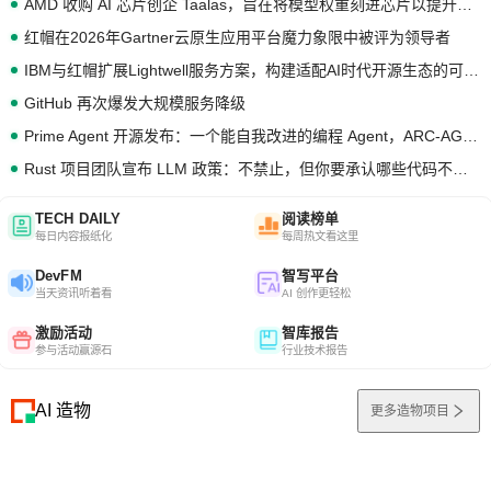
AMD 收购 AI 芯片创企 Taalas，旨在将模型权重刻进芯片以提升推理性能
红帽在2026年Gartner云原生应用平台魔力象限中被评为领导者
IBM与红帽扩展Lightwell服务方案，构建适配AI时代开源生态的可信基础设施
GitHub 再次爆发大规模服务降级
Prime Agent 开源发布：一个能自我改进的编程 Agent，ARC-AGI 3 超越人类专家基线
Rust 项目团队宣布 LLM 政策：不禁止，但你要承认哪些代码不是你写的
TECH DAILY
阅读榜单
每日内容报纸化
每周热文看这里
DevFM
智写平台
当天资讯听着看
AI 创作更轻松
激励活动
智库报告
参与活动赢源石
行业技术报告
AI 造物
更多造物项目