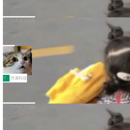
6的终端设备已突破7000万台，注册开发者数量
zen 9000/8000/7000系列处理器，并针对X3D
Dgraph v25.4.0 发布，具有图形后端的
窗口推了又推。好到合进 main 分支的代码，我
已突破 1100 万。随着鸿蒙生态汇聚越来越多的
原生 GraphQL 数据库
处理器特性进行平台级优化。其搭载X3D鸡血模
们自己都没看完。 这事不是个例。GitLab 调研
Dgraph 是一个水平可扩展的分布式 GraphQL
高质量游戏...
式2.0，可根据不同使用场景释放处理器潜力，
过 1528 名开发者，85% 说 AI 把瓶颈从写代码
数据库，有一个图形后端。作为一个原生的 Gra
白开水不加糖
帮助玩家在游戏与高负载应用中获得更充分的性
转移到了审代码。 写代码有人替你干了。但审代
phQL 数据库，它严格控制数据在磁盘上的排列
能表现。 在核心规格方面，B850 AO...
码、把关发版这两道关，还得靠人肉扛。 V5.0
竹知了：一个零依赖的单文件 HTML，
方式，以优化查询性能和吞吐量，减少集群中的
把儿时竹蝉玩具搬进浏览器
想让 AI 一起盯。
磁盘寻道和网络调用。 Dgraph v25.4.0 现已发
竹知了（zhuzhiliao）是那种小时候路边摊上几
布，具体更新内容包括： feat(zero)：Zero 现
块钱的玩意儿——一根小竹签，一个竹筒，一头
局
支持 --security superflag（token=...;whitelist
系着涂了松香的线。甩起来，竹膜震动，发出“哇
=...），与 Alpha 版本的格式一致，并据此对其
30倍效率升级：解锁医学影像数据要素
——哇”的蝉鸣声。实物越来越难找了，有开发者
价值化的真实路径
管理 HTTP 端点进行授权。 <blockquote> <p>
把它做成了 Web 玩具，放在 zhuzhiliao.imsai.c
完成一例腹部CT影像标注，张医生过去需要约1
<span><strong>警告：</strong>&nbsp;Zero
c 上，并在 GitHub 开源。 玩法很简单：按住屏
20个小时。他必须在数百张连续影像上，一笔一
开
开源科技
的 admin ...
幕画圈，或者直接甩手机。页面会实时显示转速
笔勾画边界，一层一层识别肌肉组织。如今，使
（圈/秒），声音来自真实竹知了录音的 1.72 秒
Apache Dubbo-go v3.3.2 正式发布
用东软飞标医学影像标注平台，同样的工作缩短
采样，无缝循环。音频解码失败时，还有一套合
至4小时，效率提升30倍。 这组数字背后，改变
这个版本面向生产环境，重心在内核稳定性。我
成兜底——锯齿波振荡器模拟脉冲，并联带通共
的不只是速度，而是把医学影像转化为AI能力的
们彻底收敛了旧配置体系，扩展了 Triple 协议与
白开水不加糖
振峰模拟竹膜和筒腔共鸣。 技术细节上，物理引
路径真正打通了。 大型医院积累的影像数据规模
泛化调用能力，加强了应用级元数据和服务治
擎是绳系质点模型：重力、弹性绳（只拉不
庞大，但不能直接用于训练模型。器官、病灶和
Calibre 9.12 发布，功能强大的开源电
理，同时集中修了并发安全、资源泄漏和热路径
推）、空气阻力，1/240 秒定步长积...
子书工具
组织边界，必须由专业医生逐层识别、标记和校
性能问题。
Calibre 开源项目是 Calibre 官方出的电子书管