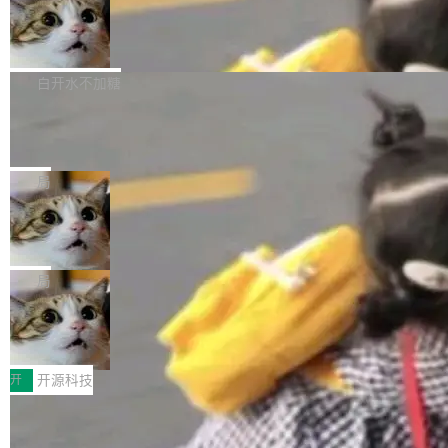
通过拉取过去一年内（从 PG 18 Beta1 时间点
和休闲娱乐竞争时间。" 这是 libexpat 维护者 S
的图像元素不在同一个子树中，则它们将不再关
至今）的所有 commit，同样交由 AI 分析提炼。
Firefox 153.0.3 发布
ebastian Pipping 写在博客里的话。8 月 4 日，
联 加...
经过人工复核，准确度令人满意。这一方法也为
他宣布了一个新消息：从 2026 年 8 月 1 日起，
Firefox 153.0.3 现已发布，具体更新内容如
社区爱好者提供了高效跟踪新版本的思路。
他可以全职维护 libexpat 了，最长 6 个月。发
下： New Smart Window 包含多项增强功能：
白开水不加糖
工资的是慕尼黑市政府。 libexpat 是一个 C99
<ul> <li>现在建议列表会显示更多结果，方便用
编写的流式 XML 解析器，MIT 许可证。和 libx
Cloudflare Computer 开源：你的 Age
户查找历史记录和切换到已打开的标签页。（<a
nt 需要一台电脑，而不是一个容器
ml2 一样，它是世界上使用最广泛的 XML 解析
href="https://bugzilla.mozilla.org/show_bug.c
Cloudflare 开源了名为 @cloudflare/computer
库之一。你的操作系统、浏览器、无数的基础设
gi?id=2019042">Bug&nbsp;2019042</a>）</l
的 npm 包。项目的核心论点是：容器不适合 Ag
局
施软件，很可能都在用它。而过去十年，维护它
i> <li>现在，助手可以直接使用 Exa 的网络搜索
ent 计算。真正适合的，是 Isolate。 Cloudflare
的人一直在用业余...
结果回答问题，而无需将问题转交给搜索引擎。
OpenAI 公开邮件和聊天记录回应苹果
工程师在这件事上没什么可谦虚的——他们用 W
诉讼，称“Apple is getting this wron
（<a href="https://bugzilla.mozilla.org/show_
orkers 跑了十年 Isolate。用 CEO Matthew Pri
上个月，苹果一纸诉状把 OpenAI 告上法庭，指
g”
bug.cgi?id=204...
nce 的话说：「我们一生都在用 Isolate 运行代
控其挖角苹果前员工并窃取商业秘密。苹果的诉
局
码，而 AI Agent 不需要容器，它们需要的是 Iso
状把 OpenAI 描述成一个系统性地从前东家挖
late。」 容器为什么不合适 容器的问题在于启动
HUAWEI MatePad Edge上架WorkBu
人、套取机密信息的对手。 OpenAI 没发律师
ddy鸿蒙PC版，说话就能干活的AI办公
和销毁都太重了。一个 Agent 要执行的任务可能
函，也没选择庭外沉默。它在官网贴了一篇博
全能AI工作台WorkBuddy鸿蒙PC版上架HUAWE
搭子
只需要几毫秒的 CPU 时间，但容器从冷启动到
文，标题只有六个字：Apple is getting this wro
I MatePad Edge应用市场，直接下载即可使
开
开源科技
就绪要花数秒。如果未来有十...
ng。 然后，它把邮件往来和 iMessage 聊天记
用，与鸿蒙电脑上的体验一致。值得一提的是，
录全贴了出来。 他发错人了 苹果外部律师 Gabr
FFmpeg 9.0 发布：代号“Lei”，以此纪
这是目前市面上唯一支持平板接入WorkBuddy P
念中国开发者雷霄骅
iel Gross 来自 Weil 律所，2 月 23 日下午 5:53