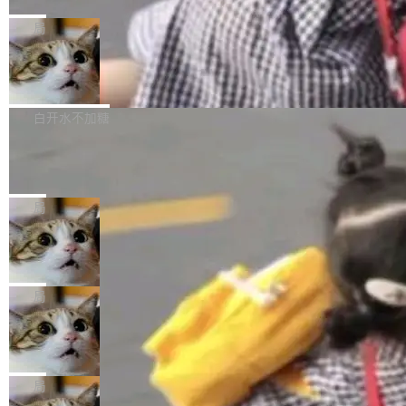
C版的产品，搭载“人机双写”重磅功能——你写
全球知名开源多媒体框架 FFmpeg 今天正式发
给 OpenAI 总法律顾问 Che Chang 发了封邮
你的，AI写AI的，同屏协作互不干扰。一句话让
布了 9.0 版本。这个版本除了带来新一代音视频
局
件，附了一封长信，要求 OpenAI 配合调查前苹
AI帮你干活，现在开启全新体验！ 温馨提示：
处理能力和硬件加速支持之外，还有一个特殊之
果员工带走机密信...
体验WorkBuddy鸿蒙PC版前，请将 HUAWEI M
亚马逊成本失控：AI 写代码烧掉 1215
处：FFmpeg 9.0 的代号是“Lei”。 这个名字，
万元，超预算 860%
atePad Edge 升级至 HarmonyOS 6.1.0.135S
来自中国开发者雷霄骅（Lei Xiaohua）。 对于
外媒近日曝光了亚马逊的多份内部报告显示，AI
P9 patch03及以上版本。 *升级路径：设置 > 搜
很多中国音视频开发者而言，这个名字并不陌
导致公司在多个项目上超支。《金融时报》报道
白开水不加糖
索“软件更新” > 检查更新，即可搜索新版本，下
生。十年前，他通过大量中文技术文章、源码分
称，仅一个项目的成本超支就高达 180 万美元
载安装完成升级即可。 没有...
析和开源示例，让一代开发者第一次真正理解 F
Hugging Face CEO 发声：中国正在开
（约合人民币 1215 万元）。 具体来说，一名工
源模型上碾压我们
Fmpeg，也成为很多人进入音视频开发领域的
程师借助 Anthropic 旗下 Claude Sonnet 模型
"他们正在开源模型上碾压我们。" Hugging Fac
“启蒙老师”。 而今年，恰好是雷霄骅离世十周
编写程序，目标是完成电商平台作者信息与商品
e CEO Clément Delangue 在 CNBC 的采访里
局
年。FFmpeg 社区最终选择用一个大版本的名
列表的数据匹配 —— 一项常规的数据处理任
没有拐弯抹角。他说中国正在赢得 AI 竞赛，而
字，留下了这份纪念。 雷霄骅曾是中国传媒大学
务，最终却产生了 180 万美元的账单，实际支出
当 AI agent 把源码变成了最好的扩展系
且按目前的速度，中国 AI 工具预计在今年底或
数字电视技术方向的博士生，长期从事视频、音
统，开发者工具必须开源
超出原定预算 860%。 更令人意外的是，该项目
2027 年就能追上美国前沿实验室的水平。 Dela
五年前，David Crawshaw 问过很多软件工程师
频技...
最终并未成功落地，而高额算力消耗持续运行长
ngue 把原因归结为一件事：开放协作。中国的
一个问题：你写过什么给自己用的程序？答案几
局
达 5 个月，公司直到财务对账时才察觉异常。这
AI 开发者在一个共享和协作的生态里加速迭代，
乎都是没有。工程师们整天用别人写的程序写程
意味着一个无人看管的 AI 程序，在近半年时间
而美国模型厂商在"闭门造车"。他的原话是 "buil
DeepSeek Harness 宣布内测邀请，全
序给别人用。偶尔有人自己写个博客系统、智能
里日夜不停地"烧钱"。 复盘显示，...
网最大规模开源 Agent 路演现场诞生
ding in silos"——各自为战，互不通气。 这个判
家居控制、家庭实验室，都算稀奇事。 Crawsh
一条内测招募帖，发出去的时候大概没人想到它
断从他嘴里说出来分量不同。Hugging Face 是
aw 是 Shelley 的作者，一个开源 AI coding age
会变成一场开源 Agent 生态的路演。 8月1日，
局
全球最大的开源 AI 平台，上面跑着上百万个模
nt。他最近在博客上写了一篇文章，核心论点很
DeepSeek Harness 团队负责人崔添翼（tiany