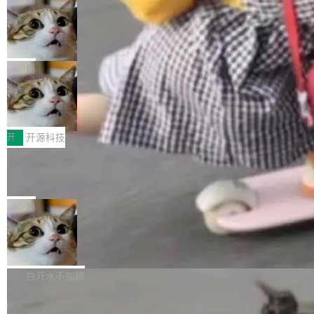
现实 过去两年，CIO们的焦虑清单上多了两项：
设置，如果用布尔值 + 可空字段来表示——bool
个"AI 知识库 + 聊天机器人"——每个大厂都在
一是如何让大模型和智能体应用安全地从PoC走
ean 表示是否可切换，nullable 的默认模式、浅
Deno 团队开源 Celld，可自托管的分
做，没什么新鲜的。 但 Kenton Varda 在 Twitte
向生产，二是如何让测试团队跟得上AI应用...
布式 Durable Objects
色方案、深色方案——会产生大量无意义的组
r 上把事情说清楚了： 今天我们发布了 Cloudfla
Ryan Dahl 领导的 Deno 团队推出了最新开源项
合。方案缺了、配置冲突了、全 null 了。要知道
re OS，一个带连接器的聊天机器人，跟其他所
目 Celld，一个能在自己机器上运行 Cloudflare
局
哪些组合有效，作者说，你得靠"文档、校验、或
有科技公司做的一样。只不过，实际上它不一
Workers 和 Durable Objects 的守护进程。 设
者部落知识"。 换个写法。Rust 的 enum，两个
样。这是 Sandstorm.io 的重制版，我十年前的
鲁大师7月新机性能/流畅/AI榜：vivo夺
计思路很直接：每个对象是一个独立的 SQLite
变体：Switchable...
性能、流畅双第一，三星Galaxy Z系列
那个创业公司。不同的是，这次它构建在 Cloudf
数据库，按名称寻址，复制到你自己的 S3 兼容
2026年7月的手机市场，由于存储等硬件成本暴
新折叠缺席
lare Workers 上——我花了九年时间搭建的平台
存储库里。节点之间只通过这个存储库协调——
增，手机厂商的日子也不好过啊，新机速度明显
开
开源科技
——并且深度集成了 AI。这基本上是我十年秘密
没有控制平面，没有共识协议。每个对象自带一
放缓，因此硝烟味淡了许多。新机参数规格除开
计划的顶峰。 十年前，Ken...
个小型数据库，应用天然按分片构建，单个数据
Zed 推出 DeltaDB，一个记录 commit
高价的三星折叠（三星Galaxy Z Fold8 Ultra / Z
之间所有操作的版本控制系统
库的竞争和爆炸半径问题在设计层面就被消除
Fold8 / Z Flip8）外，其余要么是中低端机器，
Zed 编辑器团队发布了新项目——DeltaDB，一
了。 闲置的 cell 会休眠到几乎不占资源。当 cel
例如iQOO Z11i、REDMI Note 17、REDMI No
个在 git commit 之间记录每一次编辑操作的版
局
l 迁移或唤醒时，新宿主从 S3 恢复 SQLite 数据
te 17 Pro、OPPO K15，要么是vivo X300 E这
本控制系统。目前处于 Early Access 阶段。 De
库继续执行。存储库是持久化的唯一真相...
样的次旗舰。 Galaxy Z Fold8 Ultra / Z Fold8 /
SpaceXAI 单季资本开支达 183 亿美元
ltaDB 的核心思路直接写在 landing page 最显
Z Flip8三款折叠屏新机均在7月22日发布，且全
眼的位置：「Software is made between com
根据风险投资人Tomer Tunguz 博客（VC 分
部搭载骁龙8 Elite Gen5 for Galaxy，它们本该
mits」——软件是在 commit 之间写出来的。git
析）披露的最新分析与第二季度业绩报告，Spac
白开水不加糖
是7月性...
只记录了你提交的最终状态，但真正的工作过程
eXAI在上个季度的总资本支出飙升至183.7亿美
——打字、删改、试错、agent 对话——都在 co
Meta 发布终端编程 Agent“Muse Cod
元。其中，绝大部分资金被直接用于 AI 领域，