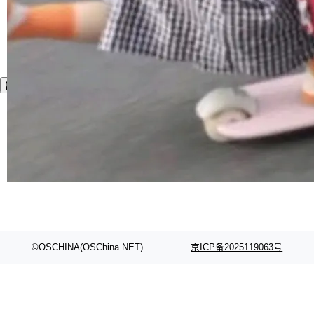
©OSCHINA(OSChina.NET)
京ICP备2025119063号