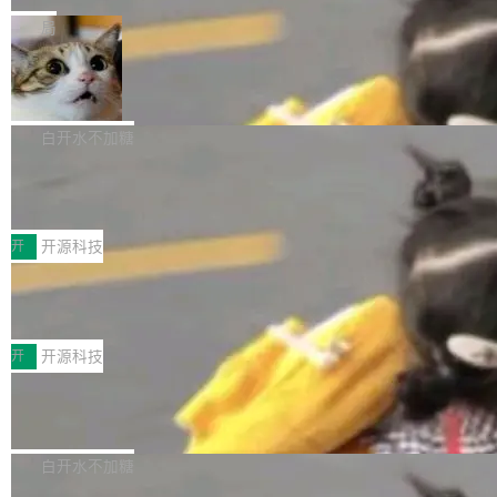
一在人才争夺战中失血的公司。六月，Google
er HE-AAC 960 解码 (DAB+) transpose_cuda
Code 在 X 上发帖：「DeepSeek Flash did 8T
局
连失两员大将：Noam Shazeer 去了 Op...
filter 添加 AMF Frame Rate Converter (vf_frc
tokens on August 1st. 5T of free usage + 3T
_amf) filter SMPTE 2094-50 元数据支持和直
NetBSD 11.0 正式发布
on OpenCode Go.」79.8 万次浏览，连带着 #
通 ProRes RAW VideoToolbox 硬件加速器 AP
DeepSeek一天消耗了8万亿# 上了微博热搜——
NetBSD 11.0 现已正式发布，这是 NetBSD 操
V ...
注意这是 OpenCode 一家的消耗。 OpenCode
作系统的第十八个主要版本。 自 NetBSD 10.1
白开水不加糖
是 Anomaly 出品的 AI 编程工具，套餐 10 美元/
以来的变化 更新亮点： 新增对 RISC-V 处理器
月。用户交了 10 美元，就能用 DeepSeek Flas
2026 ChinaJoy鸿蒙游戏增长臻享会举
架构的支持。NetBSD 11.0 是首个支持 64 位 R
办，鲸鸿动能系统呈现游戏行业解决方
h 随便写代码，按网友说法：「怎么使劲用也用
ISC-V 平台的稳定版本，涵盖一系列基于 StarFi
8月1日，2026 ChinaJoy期间，鸿蒙游戏增长臻
案
不完。」5T 来自免费额度，3T 来自 Go...
ve JH71XX 的设备，例如 VisionFive 2、PINE
享会在上海举办。鸿蒙生态的全场景智慧营销平
开
开源科技
64 STAR64，以及 QEMU。 增强了对 POSIX.1
台鲸鸿动能协同华为游戏中心，面向游戏行业开
-2024 和 C23 编程接口标准的兼容性。 compat
技嘉X3D系列再添新成员 B850 AORU
发者及生态伙伴，系统呈现了平台在游戏领域的
S ELITE X3D主板强化性能体验
_linux(8) 增强了对 Linux 系统调用的支持，包
完整能力版图——从IAP高价值用户的全周期经
面向AMD Ryzen X3D处理器玩家，技嘉X3D系
括 epoll（围绕 kqueue 实现）、POSIX 消息队
营、到IAA游戏的“买变一体”正循环、再到联运与
列主板阵容迎来新成员——B850 AORUS ELITE
开
开源科技
列、...
广告协同的全链路经营闭环，以及面向全球市场
X3D。作为面向主流高性能平台打造的全新主板
的出海增长布局。 华为终端云业务商业化销售负
Zadig v5.0 发布：AI 发布专员与 AI 审
产品，B850 AORUS ELITE X3D延续技嘉在X3
查专员上线
责人在开场致辞中表示，游戏开发者的核心诉求
D平台优化上的技术积累，旨在为游戏玩家带来
我们团队这几天最大的卡点不是 AI 写得不够
已不再是“多一个投放渠道”，而是一套能够持续
更稳定、更高效的装机选择。 B850 AORUS ELI
好，是 AI 写得太好了。 好到审查排期从两天的
白开水不加糖
驱动增长的体系。截至目前，搭载HarmonyOS
TE X3D基于AMD AM5平台打造，支持AMD Ry
活儿拖成了五天。PR 一堆起来没人敢合，发布