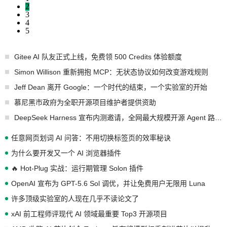
2
3
4
5
Gitee AI 队友正式上线，免费领 500 Credits 体验额度
Simon Willison 重新拥抱 MCP：无状态协议如何改变游戏规则
Jeff Dean 离开 Google：一个时代的结束，一个实验室的开始
慕尼黑市政府为全职开源项目维护者提供资助
DeepSeek Harness 宣布内测邀请，全网最大规模开源 Agent 路演现场诞生
任意网页划词 AI 问答：不用切换标签页的效率秘诀
为什么要开发又一个 AI 浏览器插件
🔥 Hot-Plug 实战：运行期管理 Solon 插件
OpenAI 宣布为 GPT-5.6 Sol 调优，并让免费用户无限用 Luna
许多顶级实验室的人现在几乎不读论文了
xAI 前工程师评现代 AI 领域最重要 Top3 开源项目