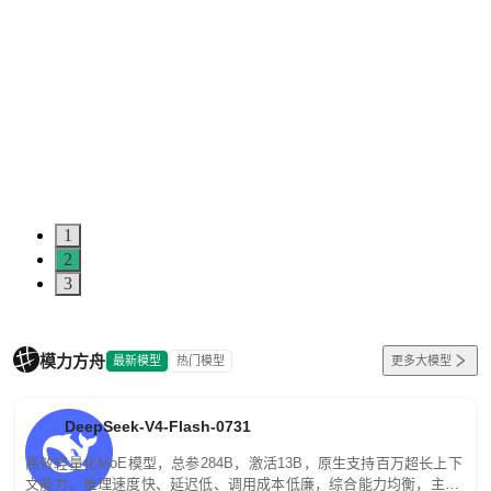
1
2
3
模力方舟
最新模型
热门模型
更多大模型
DeepSeek-V4-Flash-0731
高效轻量化MoE模型，总参284B，激活13B，原生支持百万超长上下
文能力。推理速度快、延迟低、调用成本低廉，综合能力均衡，主打