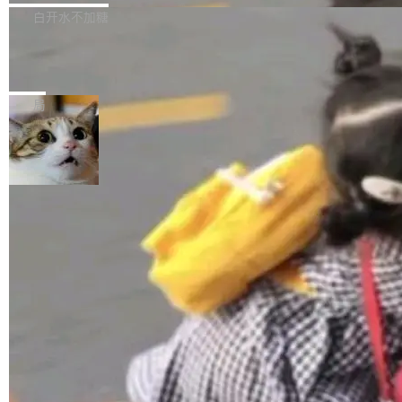
正，才能成为机器能理解的高质量数据。医学影
理工具。它可以查看，转换，编辑和分类所有主
白开水不加糖
像AI落地最昂贵的环节，不是算法，是专业医生
流格式的电子书。Calibre 是个跨平台软件，可
的时间。 张医生是某三甲医院放射科副主任医
SwiftUI 问世七年了，为什么开发者还
以在 Linux、Windows 和 macOS 上运行。 Cal
师，牵头一项腹部肌肉影像课题。他需要在数百
在骂它？
ibre 9.12 现已正式发布，此次更新内容如下：
Yakov Manshin 发了一期长达 40 分钟的 YouT
张CT影像上完成像素级精细分割，让系统"...
新功能 macOS：在 Connect/Share 按钮中添加
ube 视频，标题是"SwiftUI 七年后：一个平庸的
局
通过 AirDop 共享书籍的功能 Content server：
故事"。视频核心观点很简单：SwiftUI 发布七年
支持可向服务器后端添加新端点的插件 Edit boo
了，仍然像一个永久公测版。 Manshin 从数据
k：Compress images：添加将 GIF 图像转换为
流、布局系统、API 稳定性、性能、跨平台五个
加载更多
JPEG/WebP 的选项 ToC Editor：添加一个按
维度逐一批判了 SwiftUI。最让人印象深刻的一
钮，用于对目录中的条目进...
个论据是：苹果官方的 SwiftUI 教程项目 Land
marks，用最新 Xcode 在最新 macOS 上构建
运行，出来的效果是坏的——侧边栏按钮大小不
一，界面错位。他说这个问题"两年前就发现了，
至今没变"。 数据流方面，Manshin 指出 SwiftU
I 的属性包装器演进史...