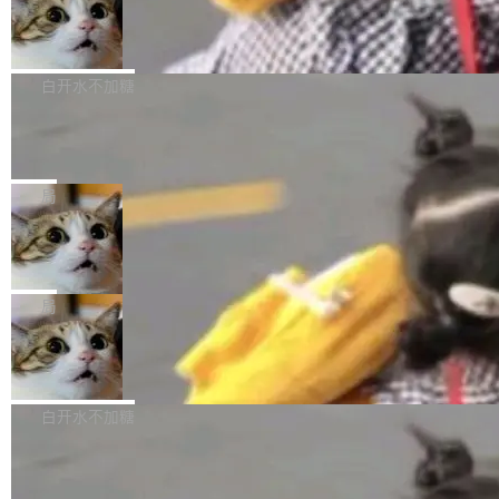
型。谁在开源赛道上领先，...
简单：开发者工具必须开源。 理由不是传统的自
商汤 SenseNova U1.5-Lite-Preview
i）在 X 上发帖： 「如果你是 Agent Harness 相
开源
由软件情怀，而是一个跟 AI agent 直接相关的
关开源项目的开发者，希望参加 DeepSeek Har
商汤科技宣布面向社区开源轻量级统一多模态模
技术判断。 两行 prompt 就能个性化任何软件 C
ness 的内测，可以回复或私信联系我。请附上
型的预览版本 SenseNova U1.5-Lite-Preview。
白开水不加糖
rawshaw 给出了两个 prompt。 第一个： "下载
GitHub id 以及开源代表作。」 DeepSeek 曾在
公告称，SenseNova U1.5-Lite-Preview并非简
某个软件的源码，在本地构建。修改 agent ...
官方招聘信息中写过一条简洁有力的公式：Mod
Ubuntu 将核心系统包从 deb 转成了 s
单的模型规模升级，而是基于 SenseNova U1
nap
el + Harness = Agent。模型负责理解和推理，
的一次系统性迭代，不仅在同一架构中贯通视觉
Ubuntu 正在把又一个核心系统包从 deb 转为 s
Harness 负责把能力落到真实环境中——调用工
理解、推理、生成与编辑，还仅以 8B-MoT 的轻
nap。这次是 hwctl——一个用来检查 Ubuntu
局
具、读写文件、管理上下文、处理错误、完成闭
量大小，将能力推进到4K、更精细的真实质感、
硬件认证状态的命令行工具。 Canonical 工程师
环。崔添翼招人的标...
更复杂的视觉控制和可持续迭代编辑。 相比 U
Dario Amodei 担心新人来 Anthropic
Alan Griffiths 在邮件列表中说得很直白：「hwc
只为金钱，不为使命
1，U1.5-Lite-Preview 在以下方向上带来了显著
tl 是一个 Ubuntu 专有的包，它和它的依赖项都
顶级 AI 研究员在两家公司之间来回跳，中间只
提升： 原生支持4K图像生成； 更精细的局部纹
是 Ubuntu 专有的，不会用在其他发行版上。」
隔了几天。 Lilian Weng 上周刚宣布因健康原因
局
理、细节与真实世界质感； 更准确的中英文文字
所以 deb 版本的受众实际上为零。既然只有 Ub
离开 Thinking Machines Lab，说自己作为联合
生成与复杂版式组织； 更稳定的图...
untu 用户在用，那用 snap 打包就没什么可纠结
FFmpeg 9.0 发布
创始人的角色「太累了」。几天后，The Inform
的。 从 deb 到 snap 的迁移路径 hwctl 是 rust-
ation 就曝出她将重回 OpenAI，负责递归自我
FFmpeg 9.0 现已发布，包含多项改进。官方更
hwlib 硬件 API 库的一部分，命令行工具负责查
改进方向的研究。她是 Thinking Machines 过
新日志列出的 9.0 版本主要更新内容如下： 扩
白开水不加糖
询 Ubuntu 的硬件认证数据库。...
去一年内第四个离开的联合创始人。 这家由前
展 AMF 色彩转换器 (vf_vpp_amf) 的 HDR 功能
OpenAI CTO Mira Murati 创立的公司，连创始
DeepSeek V4 Flash 单日消耗 8 万亿 t
MP4 muxer 中支持 LCEVC 音轨复用 Playdate
okens 登顶热搜
团队都留不住。 但 Thinking Machines 不是唯
视频编码器和多路复用器 添加 v360_vulkan filt
8 万亿 tokens。一天。一家公司的消耗。 Open