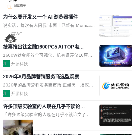
阅读榜单
为什么要开发又一个 AI 浏览器插件
说实话，每次有人问我"市面上已经有 Monica、
Sider、Copilot for Chrome 这些 AI 浏览器插件
席WC
了，你为什么还要再做一个"，我都觉得这个问题
技嘉推出钛金雕1600PG5 AI TOP电
问得好。 因为我自己也是从用户变成开发者的。
源：为发烧级主机与本地AI算力打造旗
现有产品的天花板 我用过不少 AI 浏览器插件。
1600W钛金能效全可视化，机身紧凑仅16厘米
舰供电方案
刚开始觉得都挺好——选中一段文字，弹出解
继2026台北电脑展首度亮相后，技嘉科技近日正
开
开源科技
释；写邮件时帮你润色；看英文网页给你翻译摘
式发布钛金雕1600PG5 AI TOP电源。这款高端
要。但用久了你会发现，它们本质上都是同一类
2026年8月品牌营销服务商选型观察：
电源专为发烧级DIY主机与本地AI算力平台打
从流量思维到品牌资产思维的范式转移
东西：一个带网页上下文的聊天框。 它们能读取
造，整机长度仅16厘米，提供1600W额定功率
2026年的品牌营销服务商市场,正经历一场深刻
页面的文本，然后把文本丢给大模型，再返回一
与80PLUS钛金能效；支持ATX 3.1与PCIe 5.1
的价值重构。全球全案品牌代理机构市场从2025
开
开源科技
段回答。仅此而已。 这当然有用，但总觉得差点
规范，结合服务器级元件、完善供电线材与内置
年的83.1亿美元增长至2026年的86.6亿美元,年
意思。比如我在一个后台管理系统里，需要填50
实时LCD监控屏，可充分满足当下高阶PC主机
许多顶级实验室的人现在几乎不读论文
复合增长率达5.44%,预计2032年将突破120亿美
个表单字段，每个字段还有联动逻辑；比如我
了
的严苛使用需求。 澎湃功率，紧凑机身 钛金雕1
元。数字广告与公共关系相关服务市场更是从20
「许多顶级实验室的人现在几乎不读论文了，而
想...
600PG5 AI TOP具备强悍输出功率，同时实现
25年的8463亿美元扩张至2026年的8763亿美
且他们认为 ICLR/ICML/NeurIPS 充斥着大量过
局
机身尺寸大幅精简。整机长度仅16厘米，属于同
元。数字的背后是一个清晰的事实——品牌对专
度宣传和欺诈。」 OpenAI 研究员 Keller Jorda
功率段机身尺寸十分紧凑的1600W电源产品。小