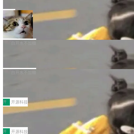
e” 和 Muse Spark 1.2 模型
mmit 之间的空隙里丢失了。 DeltaDB 要做的就
金额高达158.3亿美元，这一单项投入已经逼近
Meta 今天发布了两款 AI 产品：Muse Code，
是把这段空隙补上。 回退到任何一次编辑：Delt
微软同期总资本开支的四成。 与亚马逊、Alpha
一个在终端里运行的编程 agent；Muse Spark
局
aDB 捕获 commit 之间的每一次操作，...
bet、微软以及 Meta 等传统科技巨头相比，Spa
1.2，驱动这个 agent 的新模型。一句话概括：
ceXAI的资金消耗速度尤为引人瞩目。然而，支
美团开源 LoHoSearch，用知识图谱校
你可以用 curl -fsSL https://dev.meta.ai/install.
准 AI 能力认知
撑庞大支出的资金来源却呈现出截然不同的面
sh | bash 安装一个能在大项目里自动规划、写
机器出题的前提，是让机器拥有全局视野。整个
貌。数据显示，微软和 Meta 主要依托充沛的经
代码、验证结果的 AI 终端工具。 据介绍，Muse
构建流程可以分为四个环节：建图 → 控制难度
白开水不加糖
营现金流来覆盖资本开支，其资本支出覆盖率分
Code 是 Meta 的编程 agent 产品。它和市场上
→ 质量把关 → 数据概览。
别达到155% 和106%;而SpaceXAI的经营现金
腾讯开源 UCL-MPComm 通信库
已有的终端编程 agent 在设计理念上有几个明显
流仅能覆盖资本开支的12...
的差异点。 异步后台 agent：Muse Code 有一
腾讯网平团队宣布开源了 UCL-MPComm 通信
个主 agent 循环，外加一组后台 agent。这些后
库，并将作为transport接入Mooncake TENT。
白开水不加糖
台 agent...
该通信库针对AI Memory池化场景的数据传输需
CoStrict入选工信部2025人工智能应用
求进行了深度优化，能够实现数据中心内大规模
典型案例
计算节点间多种内存类型的高性能通信。 UCL-
近日，工信部科技司公示《2025人工智能应用典
MPComm将作为一种传输引擎接入Mooncake T
型案例入选名单》，深信服“面向企业研发场景的
开
开源科技
ENT，实现零拷贝传输性能提升30%、非零拷贝
开源 AI 编程平台 CoStrict 应用”凭借卓越的技术
传输性能最高提升5倍。UCL-MPComm底层基
深信服AI算力网关入选工信部人工智能
创新与落地成效成功入选。 全链路私有化部署，
应用典型案例！
于自研UCL-Engine通信引擎，后续腾讯网平将
助力企业AI研发安全落地 当前，越来越多企业已
前不久，工业和信息化部正式发布《2025年人工
持续开源更多基于UCL-Engine的高性能通信组
经开始引入 AI Coding 工具，通过调用公有云模
智能应用典型案例名单》，集中展示人工智能在
开
开源科技