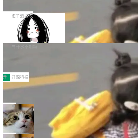
展开启新的篇章。
滞，过去三个月内没有任何条目完成更新，用户
如果你在 Spring Boot 里做过国际化，流程大概
提交的编辑请求也长期处于待处理状态。 Groki
是这样的：配 MessageSource 的 Bean、写 R
梅子酒好吃
pedia 于去年底上线，定位为由人工智能生成内
eloadableResourceBundleMessageSource、
容的百科平台，被马斯克视为传统众包百科网站
Apache Doris 4.1 全面增强 Iceberg：
声明 LocaleResolver、注册 LocaleChangeInt
支持 UPDATE、MERGE INTO 与 Iceb
维基百科的替代方案。Lawfare 调查发现，无论
erceptor…五六步之后才能看到第一行翻译文
Apache Doris 4.1 要补齐的，正是缺失的那一
erg V3
热门页面还是低关注度页面，均未出现近期更
本。 Solon 换了个方式。整个 i18n 模块围绕三
半。在已有查询能力的基础上，Doris 进一步支
白开水不加糖
新，相关问题并非局限于特定领域，而是在不同
个解析器、一个注解、一个工具类展开——没有
持了 UPDATE、DELETE、MERGE INTO 等数
主题和访问量页面中普遍存在。 调查人员最初认
XML、没有拦截器注册、没有样板配置。 资源
Testin XAgent：CIO智能测试落地指南
据修改操作、完整的表结构管理与分区演进，以
为，Grokipedia可能只是限...
文件的约定 把文件放到 resources/i18n/ 下： r
及 rewrite_data_files、expire_snapshots 等日
7月30日，TiD2026质量竞争力大会在北京中关
esources/i18n/messages.properties ...
常维护操作，并完整支持 Iceberg V3 格式。
村国家自主创新示范区会议中心开幕。本届大会
开
开源科技
由中关村智联软件服务业质量创新联盟主办，以
让非法状态不可表示：一篇关于 ADT
“智构可信·质创未来——AI原生时代的质量新范
的帖子在 Reddit 火了
式”为主题，直面AI从实验室走向规模化产业落地
有一种东西，一旦用过就回不去了。Alex Fedos
的核心质量命题。会上，《2026智能研发生产力
eev 管它叫"软件设计的基石"。 他说的东西不新
局
工具选型手册》发布，Testin云测的Testin XAge
鲜——代数数据类型（ADT），尤其是和类型
Cloudflare 开源内部企业 AI 平台 Clou
nt智能测试系统入选AI测试领域代表产品。对CI
（sum type）。但他说清楚了一件事：这不是类
dflare OS
O而言，这提示了一个转变：AI测试正在从效率
型系统的学术体操，是日常编码的思维方式。 文
Cloudflare 发布了一个开源项目 Cloudflare O
工具升级为企业的质量基础设施。 CIO面对的新
章从一个简单的例子切入。一个网站的深色主题
S。如果你只看官方博客，你会觉得这是又一
局