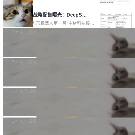
5% RHAE Best@1，超过了 ARC 报告的人类专
覆盖 rust-lang/rust 单一仓库的代码贡献。这不
局
家基线 95.4%。 不是又一个 coding agent 包装
是项目级别的官方立场，目前由五个团队采纳，
宇树科技 IPO 战略配售曝光：DeepSe
器 Prime Agent 的架构和市面上大多数 coding
但它可能是主流开源项目中关于 AI 辅助贡献最
ek 获配 93.3 万股，锁定 36 个月
agent 有本质区别。大多数 agent harness 的设
细致的一份规则。 政策的核心只有一句话：LLM
8月6日晚间，“人形机器人第一股”宇树科技股份
计是基于早期模型的能力—...
可以用来分析、提炼、审阅、建议，但不能用来
有限公司披露IPO发行价格及战略配售结果，杭
白开水不加糖
创作。 具体来说，LLM 生成的代码可以提交，
州深度求索人工智能基础技术研究有限公司（De
但必须满足五个条件：预先安排、非关键、高质
Docker 29.7.2 发布
epSeek）获配93.3399万股，按150.8元/股发行
量、充分测试、充分审查，并且必须披露。LLM
价格计算，认购金额约1.41亿元，股份锁定期为
Docker 29.7.2 现已发布，具体更新内容如下：
不得生成涉及安全性的关键变更，除非作者本身
36个月。 公告显示，本次宇树科技战略配售对
Bug fixes and enhancements 修复多次传递同
白开水不加糖
就是领域专家。即使如此，政策也"强烈不建
象主要包括长期投资机构、与公司业务具有战略
一环境变量时，docker service create和docker
议"这么做。 对于不披露的情况，审核者可以直
合作关系或长期合作愿景的大型企业、科创板保
Apache Fluss 毕业成为顶级项目
service update会发生 panic 的问题。docker/cl
接关闭 PR，无需解释。 政策作者 Jynn Ne...
荐人跟投子公司，以及公司高级管理人员和核心
i#7145 修复了 Docker Engine 29.7.0 中引入的
今年 7 月，Apache Fluss 的毕业提案在 Apach
员工参与设立的专项资产管理计划。其中，Dee
一个回归问题，该问题导致拉取镜像时会拒绝包
e 孵化器项目管理委员会（IPMC）投票中获得
白开水不加糖
pSeek作为与宇树科技具备战略合作关系的企
含绝对 hardlink 目标的镜像（此类镜像由某些镜
全票通过，随后获 Apache 软件基金会董事会批
业，获配股份数量占本次发行数量的2.31%。 除
像构建工具生成）。moby/moby#53305 修复了
马斯克 AI 百科项目 Grokipedia 被曝数
准。今天，Apache 软件基金会正式宣布 Apach
DeepSeek外，腾讯旗下上海启善投资有限公司
月未更新
Docker Engine 29.7.0 中引入的一个回归问
e Fluss 孵化毕业，成为 Apache 顶级项目（TL
埃隆·马斯克推出的AI百科项目 Grokipedia 被曝
获配9...
题，该问题可能导致在旧版 Linux 内核...
P）！这一里程碑不仅标志着 Fluss 迈入新的发
长期停止内容更新，未能实现其作为“AI版维基百
白开水不加糖
展阶段，也将进一步推动流式存储、实时湖仓与
科”替代品的目标。 据 Lawfare 最新调查，自今
AI 数据基础加速融合，为实时数据基础设施的发
Solon I18n：三种解析器，零样板代码
年4月以来，Grokipedia 页面更新功能基本停