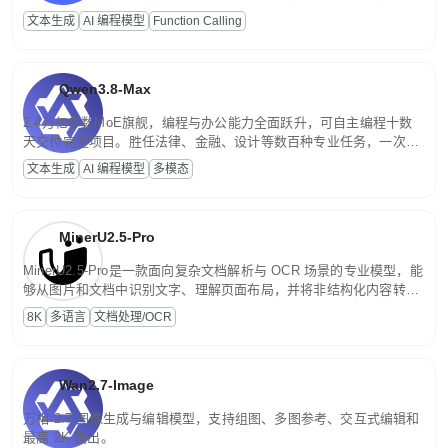
高并发、轻量化任务，适合日常对话、内容创作、基础 RAG、批量
文本生成
AI 编程模型
Function Calling
文案处理等普惠刚需场景。
Qwen3.8-Max
2.4万亿参数MoE旗舰，编程与办公能力全面跃升，可自主编程十数
天交付完整项目。胜任法律、金融、设计等数百种专业任务，一次对
话端到端交付生产级成果。原生视觉理解贯穿规划、执行与验证全流
文本生成
AI 编程模型
多模态
程，支持超长文档与长视频的深度语义解析。长程任务中自主规划与
闭环迭代，持续进化。
MinerU2.5-Pro
MinerU2.5-Pro是一款面向复杂文档解析与 OCR 场景的专业模型，能
够从图片和文档中识别文字、理解页面布局，并将非结构化内容转换
为便于存储、检索和二次处理的结构化结果。
8K
多语言
文档处理/OCR
Wan2.7-Image
万相 2.7 图像生成与编辑模型，支持组图、多图参考、交互式编辑和
最高 2K 输出。