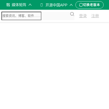
媒体矩阵
开源中国APP
切换老版本
登录
注册