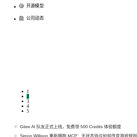
开源模型
公司动态
1
2
3
4
5
Gitee AI 队友正式上线，免费领 500 Credits 体验额度
Simon Willison 重新拥抱 MCP：无状态协议如何改变游戏规则