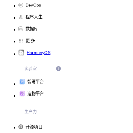
DevOps
程序人生
数据库
更 多
HarmonyOS
实验室
智写平台
造物平台
生产力
开源项目