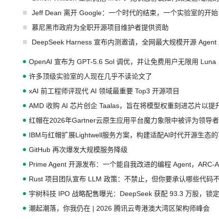
Jeff Dean 离开 Google：一个时代的结束，一个实验室的开始
慕尼黑市政府为全职开源项目维护者提供资助
DeepSeek Harness 宣布内测邀请，全网最大规模开源 Age
OpenAI 宣布为 GPT-5.6 Sol 调优，并让免费用户无限用 Luna
许多顶级实验室的人现在几乎不读论文了
xAI 前工程师评现代 AI 领域最重要 Top3 开源项目
AMD 收购 AI 芯片创企 Taalas，旨在将模型权重刻进芯片以
红帽在2026年Gartner云原生应用平台魔力象限中被评为领导者
IBM与红帽扩展Lightwell服务方案，构建适配AI时代开源生
GitHub 再次爆发大规模服务降级
Prime Agent 开源发布：一个能自我改进的编程 Agent，ARC-
Rust 项目团队宣布 LLM 政策：不禁止，但你要承认哪些代码
宇树科技 IPO 战略配售曝光：DeepSeek 获配 93.3 万股，锁定
潮起潮落，你我仍在 | 2026 腾讯云粤港澳大湾区架构师峰会