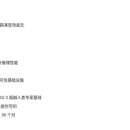
nt 路演现场诞生
提升推理性能
态的可信基础设施
AGI 3 超越人类专家基线
不是你写的
 36 个月