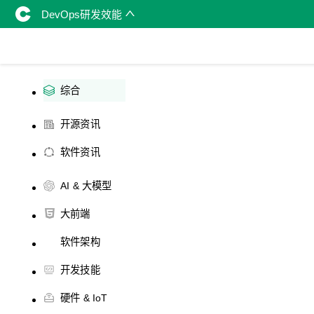
DevOps研发效能
综合
开源资讯
软件资讯
AI & 大模型
大前端
软件架构
开发技能
硬件 & IoT