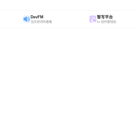
DevFM
智写平台
当天资讯听着看
AI 创作更轻松