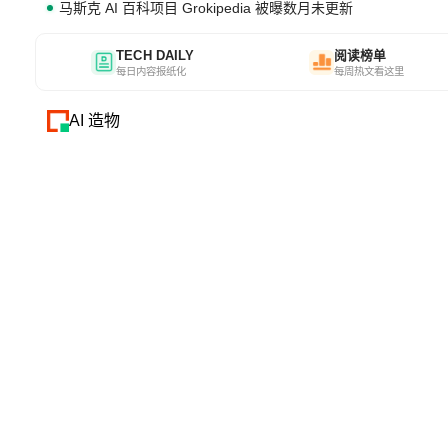
马斯克 AI 百科项目 Grokipedia 被曝数月未更新
TECH DAILY
阅读榜单
每日内容报纸化
每周热文看这里
AI 造物