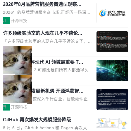
2026年8月品牌营销服务商选型观察：
电源专为发烧级DIY主机与本地AI算力平台打
从流量思维到品牌资产思维的范式转移
造，整机长度仅16厘米，提供1600W额定功率
2026年的品牌营销服务商市场,正经历一场深刻
与80PLUS钛金能效；支持ATX 3.1与PCIe 5.1
的价值重构。全球全案品牌代理机构市场从2025
开
开源科技
规范，结合服务器级元件、完善供电线材与内置
年的83.1亿美元增长至2026年的86.6亿美元,年
实时LCD监控屏，可充分满足当下高阶PC主机
许多顶级实验室的人现在几乎不读论文
复合增长率达5.44%,预计2032年将突破120亿美
了
的严苛使用需求。 澎湃功率，紧凑机身 钛金雕1
元。数字广告与公共关系相关服务市场更是从20
「许多顶级实验室的人现在几乎不读论文了，而
600PG5 AI TOP具备强悍输出功率，同时实现
25年的8463亿美元扩张至2026年的8763亿美
且他们认为 ICLR/ICML/NeurIPS 充斥着大量过
局
机身尺寸大幅精简。整机长度仅16厘米，属于同
元。数字的背后是一个清晰的事实——品牌对专
度宣传和欺诈。」 OpenAI 研究员 Keller Jorda
功率段机身尺寸十分紧凑的1600W电源产品。小
业化营销服务的需求从未如此迫切。 但市场扩容
xAI 前工程师评现代 AI 领域最重要 Top
n 这条推文引发了广泛讨论。他不是在说风凉
巧机身有效提升市面主流标准A...
3 开源项目
的同时,服务商的竞争逻辑正在改变。2026年Top
话，他是说出了一个圈内人尽皆知但很少公开捅
Flash Attention 2 可能比我们所有人都活得久。
Agency年度合辑的观察指出,“产品”这个离消费
破的事实。 Jordan 随后补充了一句软化声明：
这句话不是来自某个技术博客，而是出自 Hieu
局
者最近的载体,在整个品牌营销层面的权重显著变
「我不认为这些会议上大部分论文都在过度宣传
Pham 的一条推文。Hieu Pham 是谁？他是 xAI
高了。全域营销服务商的竞争正在从规模转向深
或造假。问题是，作为读者，如果你筛选出那些
共商智能硬件发展新机遇 开源鸿蒙智能
的早期工程师之一，在 Grok 训练基础设施团队
度,案例厚度、全域覆盖、多线协同...
硬件开发者日杭州站即将举行
看起来最令人兴奋的论文，那它们大部分都是过
工作过。近日他在 X 上发了一条帖子，列出了他
随着万物智联加速深入千行百业，智能硬件正从
度宣传的。」 这才是真正的痛点。不是所有论文
认为现代 AI 领域最重要的三个开源项目。 第一
单点设备迈向智能化、网联化、协同化发展。作
开
开源科技
都有问题，是最吸引眼球的那批论文最有问题。
个名字毫无悬念：Flash Attention 2。 Hieu 的
为面向全场景、跨终端的分布式操作系统，开源
他引用的帖子来自 Mathew Shen，一位 ICLR 2
理由很具体。FA 系列不需要解释，但 FA2 是他
GitHub 再次爆发大规模服务降级
鸿蒙通过统一技术底座和分布式能力，为不同类
026 的读者：「看了篇 ...
认为最重要的一个——复杂度恰到好处，刚好能
型智能设备的开发、连接与互联提供关键支撑，
8 月 6 日，GitHub Actions 和 Pages 再次大规