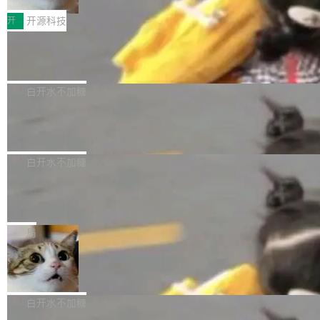
完成一例腹部CT影像标注，张医生过去需要约1
<span><strong>警告：</strong>&nbsp;Zero
c 上，并在 GitHub 开源。 玩法很简单：按住屏
20个小时。他必须在数百张连续影像上，一笔一
开
开源科技
的 admin ...
幕画圈，或者直接甩手机。页面会实时显示转速
笔勾画边界，一层一层识别肌肉组织。如今，使
（圈/秒），声音来自真实竹知了录音的 1.72 秒
Apache Dubbo-go v3.3.2 正式发布
用东软飞标医学影像标注平台，同样的工作缩短
采样，无缝循环。音频解码失败时，还有一套合
至4小时，效率提升30倍。 这组数字背后，改变
这个版本面向生产环境，重心在内核稳定性。我
成兜底——锯齿波振荡器模拟脉冲，并联带通共
的不只是速度，而是把医学影像转化为AI能力的
们彻底收敛了旧配置体系，扩展了 Triple 协议与
白开水不加糖
振峰模拟竹膜和筒腔共鸣。 技术细节上，物理引
路径真正打通了。 大型医院积累的影像数据规模
泛化调用能力，加强了应用级元数据和服务治
擎是绳系质点模型：重力、弹性绳（只拉不
庞大，但不能直接用于训练模型。器官、病灶和
Calibre 9.12 发布，功能强大的开源电
理，同时集中修了并发安全、资源泄漏和热路径
推）、空气阻力，1/240 秒定步长积...
子书工具
组织边界，必须由专业医生逐层识别、标记和校
性能问题。
Calibre 开源项目是 Calibre 官方出的电子书管
正，才能成为机器能理解的高质量数据。医学影
理工具。它可以查看，转换，编辑和分类所有主
白开水不加糖
像AI落地最昂贵的环节，不是算法，是专业医生
流格式的电子书。Calibre 是个跨平台软件，可
的时间。 张医生是某三甲医院放射科副主任医
SwiftUI 问世七年了，为什么开发者还
以在 Linux、Windows 和 macOS 上运行。 Cal
师，牵头一项腹部肌肉影像课题。他需要在数百
在骂它？
ibre 9.12 现已正式发布，此次更新内容如下：
Yakov Manshin 发了一期长达 40 分钟的 YouT
张CT影像上完成像素级精细分割，让系统"...
新功能 macOS：在 Connect/Share 按钮中添加
ube 视频，标题是"SwiftUI 七年后：一个平庸的
局
通过 AirDop 共享书籍的功能 Content server：
故事"。视频核心观点很简单：SwiftUI 发布七年
支持可向服务器后端添加新端点的插件 Edit boo
DBeaver 26.1.4 发布
了，仍然像一个永久公测版。 Manshin 从数据
k：Compress images：添加将 GIF 图像转换为
流、布局系统、API 稳定性、性能、跨平台五个
DBeaver 是一个免费开源的通用数据库工具，适
JPEG/WebP 的选项 ToC Editor：添加一个按
维度逐一批判了 SwiftUI。最让人印象深刻的一
用于开发人员和数据库管理员。DBeaver 26.1.4
白开水不加糖
钮，用于对目录中的条目进...
个论据是：苹果官方的 SwiftUI 教程项目 Land
现已发布，具体更新内容包括： AI 助手： <ul st