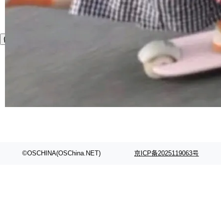
©OSCHINA(OSChina.NET)
京ICP备2025119063号