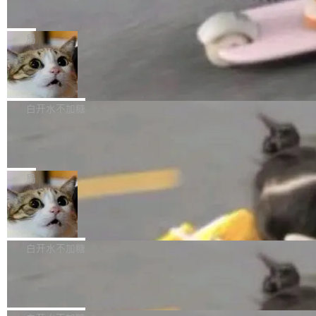
Zed 推出 DeltaDB，一个记录 commit
高价的三星折叠（三星Galaxy Z Fold8 Ultra / Z
之间所有操作的版本控制系统
库的竞争和爆炸半径问题在设计层面就被消除
Fold8 / Z Flip8）外，其余要么是中低端机器，
Zed 编辑器团队发布了新项目——DeltaDB，一
了。 闲置的 cell 会休眠到几乎不占资源。当 cel
例如iQOO Z11i、REDMI Note 17、REDMI No
个在 git commit 之间记录每一次编辑操作的版
局
l 迁移或唤醒时，新宿主从 S3 恢复 SQLite 数据
te 17 Pro、OPPO K15，要么是vivo X300 E这
本控制系统。目前处于 Early Access 阶段。 De
库继续执行。存储库是持久化的唯一真相...
样的次旗舰。 Galaxy Z Fold8 Ultra / Z Fold8 /
SpaceXAI 单季资本开支达 183 亿美元
ltaDB 的核心思路直接写在 landing page 最显
Z Flip8三款折叠屏新机均在7月22日发布，且全
眼的位置：「Software is made between com
根据风险投资人Tomer Tunguz 博客（VC 分
部搭载骁龙8 Elite Gen5 for Galaxy，它们本该
mits」——软件是在 commit 之间写出来的。git
析）披露的最新分析与第二季度业绩报告，Spac
白开水不加糖
是7月性...
只记录了你提交的最终状态，但真正的工作过程
eXAI在上个季度的总资本支出飙升至183.7亿美
——打字、删改、试错、agent 对话——都在 co
Meta 发布终端编程 Agent“Muse Cod
元。其中，绝大部分资金被直接用于 AI 领域，
e” 和 Muse Spark 1.2 模型
mmit 之间的空隙里丢失了。 DeltaDB 要做的就
金额高达158.3亿美元，这一单项投入已经逼近
Meta 今天发布了两款 AI 产品：Muse Code，
是把这段空隙补上。 回退到任何一次编辑：Delt
微软同期总资本开支的四成。 与亚马逊、Alpha
一个在终端里运行的编程 agent；Muse Spark
局
aDB 捕获 commit 之间的每一次操作，...
bet、微软以及 Meta 等传统科技巨头相比，Spa
1.2，驱动这个 agent 的新模型。一句话概括：
ceXAI的资金消耗速度尤为引人瞩目。然而，支
美团开源 LoHoSearch，用知识图谱校
你可以用 curl -fsSL https://dev.meta.ai/install.
准 AI 能力认知
撑庞大支出的资金来源却呈现出截然不同的面
sh | bash 安装一个能在大项目里自动规划、写
机器出题的前提，是让机器拥有全局视野。整个
貌。数据显示，微软和 Meta 主要依托充沛的经
代码、验证结果的 AI 终端工具。 据介绍，Muse
构建流程可以分为四个环节：建图 → 控制难度
白开水不加糖
营现金流来覆盖资本开支，其资本支出覆盖率分
Code 是 Meta 的编程 agent 产品。它和市场上
→ 质量把关 → 数据概览。
别达到155% 和106%;而SpaceXAI的经营现金
已有的终端编程 agent 在设计理念上有几个明显
腾讯开源 UCL-MPComm 通信库
流仅能覆盖资本开支的12...
的差异点。 异步后台 agent：Muse Code 有一
腾讯网平团队宣布开源了 UCL-MPComm 通信
个主 agent 循环，外加一组后台 agent。这些后
库，并将作为transport接入Mooncake TENT。