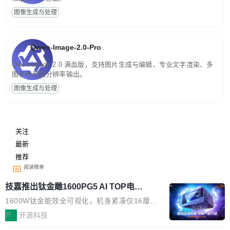
图像生成与处理
Qwen-Image-2.0-Pro
Qwen-Image-2.0 满血版，支持图片生成与编辑、专业文字渲染、多
图参考和高分辨率输出。
图像生成与处理
关注
最新
推荐
阅读榜单
技嘉推出钛金雕1600PG5 AI TOP电
源：为发烧级主机与本地AI算力打造旗
1600W钛金能效全可视化，机身紧凑仅16厘米
舰供电方案
继2026台北电脑展首度亮相后，技嘉科技近日正
开
开源科技
式发布钛金雕1600PG5 AI TOP电源。这款高端