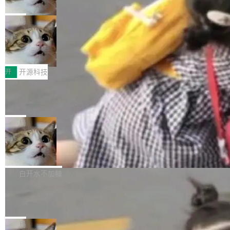
诉讼，称“Apple is getting this wron
（<a href="https://bugzilla.mozilla.org/show_
orkers 跑了十年 Isolate。用 CEO Matthew Pri
上个月，苹果一纸诉状把 OpenAI 告上法庭，指
g”
bug.cgi?id=204...
nce 的话说：「我们一生都在用 Isolate 运行代
控其挖角苹果前员工并窃取商业秘密。苹果的诉
局
码，而 AI Agent 不需要容器，它们需要的是 Iso
状把 OpenAI 描述成一个系统性地从前东家挖
late。」 容器为什么不合适 容器的问题在于启动
HUAWEI MatePad Edge上架WorkBu
人、套取机密信息的对手。 OpenAI 没发律师
ddy鸿蒙PC版，说话就能干活的AI办公
和销毁都太重了。一个 Agent 要执行的任务可能
函，也没选择庭外沉默。它在官网贴了一篇博
全能AI工作台WorkBuddy鸿蒙PC版上架HUAWE
搭子
只需要几毫秒的 CPU 时间，但容器从冷启动到
文，标题只有六个字：Apple is getting this wro
I MatePad Edge应用市场，直接下载即可使
开
开源科技
就绪要花数秒。如果未来有十...
ng。 然后，它把邮件往来和 iMessage 聊天记
用，与鸿蒙电脑上的体验一致。值得一提的是，
录全贴了出来。 他发错人了 苹果外部律师 Gabr
FFmpeg 9.0 发布：代号“Lei”，以此纪
这是目前市面上唯一支持平板接入WorkBuddy P
念中国开发者雷霄骅
iel Gross 来自 Weil 律所，2 月 23 日下午 5:53
C版的产品，搭载“人机双写”重磅功能——你写
全球知名开源多媒体框架 FFmpeg 今天正式发
给 OpenAI 总法律顾问 Che Chang 发了封邮
你的，AI写AI的，同屏协作互不干扰。一句话让
布了 9.0 版本。这个版本除了带来新一代音视频
局
件，附了一封长信，要求 OpenAI 配合调查前苹
AI帮你干活，现在开启全新体验！ 温馨提示：
处理能力和硬件加速支持之外，还有一个特殊之
果员工带走机密信...
体验WorkBuddy鸿蒙PC版前，请将 HUAWEI M
亚马逊成本失控：AI 写代码烧掉 1215
处：FFmpeg 9.0 的代号是“Lei”。 这个名字，
万元，超预算 860%
atePad Edge 升级至 HarmonyOS 6.1.0.135S
来自中国开发者雷霄骅（Lei Xiaohua）。 对于
外媒近日曝光了亚马逊的多份内部报告显示，AI
P9 patch03及以上版本。 *升级路径：设置 > 搜
很多中国音视频开发者而言，这个名字并不陌
导致公司在多个项目上超支。《金融时报》报道
白开水不加糖
索“软件更新” > 检查更新，即可搜索新版本，下
生。十年前，他通过大量中文技术文章、源码分
称，仅一个项目的成本超支就高达 180 万美元
载安装完成升级即可。 没有...
析和开源示例，让一代开发者第一次真正理解 F
Hugging Face CEO 发声：中国正在开
（约合人民币 1215 万元）。 具体来说，一名工
源模型上碾压我们
Fmpeg，也成为很多人进入音视频开发领域的
程师借助 Anthropic 旗下 Claude Sonnet 模型
"他们正在开源模型上碾压我们。" Hugging Fac
“启蒙老师”。 而今年，恰好是雷霄骅离世十周
编写程序，目标是完成电商平台作者信息与商品
e CEO Clément Delangue 在 CNBC 的采访里
局