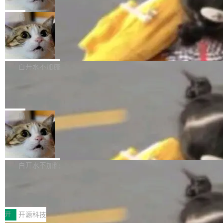
只为金钱，不为使命
1，U1.5-Lite-Preview 在以下方向上带来了显著
tl 是一个 Ubuntu 专有的包，它和它的依赖项都
顶级 AI 研究员在两家公司之间来回跳，中间只
提升： 原生支持4K图像生成； 更精细的局部纹
是 Ubuntu 专有的，不会用在其他发行版上。」
隔了几天。 Lilian Weng 上周刚宣布因健康原因
局
理、细节与真实世界质感； 更准确的中英文文字
所以 deb 版本的受众实际上为零。既然只有 Ub
离开 Thinking Machines Lab，说自己作为联合
生成与复杂版式组织； 更稳定的图...
untu 用户在用，那用 snap 打包就没什么可纠结
FFmpeg 9.0 发布
创始人的角色「太累了」。几天后，The Inform
的。 从 deb 到 snap 的迁移路径 hwctl 是 rust-
ation 就曝出她将重回 OpenAI，负责递归自我
FFmpeg 9.0 现已发布，包含多项改进。官方更
hwlib 硬件 API 库的一部分，命令行工具负责查
改进方向的研究。她是 Thinking Machines 过
新日志列出的 9.0 版本主要更新内容如下： 扩
白开水不加糖
询 Ubuntu 的硬件认证数据库。...
去一年内第四个离开的联合创始人。 这家由前
展 AMF 色彩转换器 (vf_vpp_amf) 的 HDR 功能
OpenAI CTO Mira Murati 创立的公司，连创始
DeepSeek V4 Flash 单日消耗 8 万亿 t
MP4 muxer 中支持 LCEVC 音轨复用 Playdate
okens 登顶热搜
团队都留不住。 但 Thinking Machines 不是唯
视频编码器和多路复用器 添加 v360_vulkan filt
8 万亿 tokens。一天。一家公司的消耗。 Open
一在人才争夺战中失血的公司。六月，Google
er HE-AAC 960 解码 (DAB+) transpose_cuda
Code 在 X 上发帖：「DeepSeek Flash did 8T
局
连失两员大将：Noam Shazeer 去了 Op...
filter 添加 AMF Frame Rate Converter (vf_frc
tokens on August 1st. 5T of free usage + 3T
_amf) filter SMPTE 2094-50 元数据支持和直
NetBSD 11.0 正式发布
on OpenCode Go.」79.8 万次浏览，连带着 #
通 ProRes RAW VideoToolbox 硬件加速器 AP
DeepSeek一天消耗了8万亿# 上了微博热搜——
NetBSD 11.0 现已正式发布，这是 NetBSD 操
V ...
注意这是 OpenCode 一家的消耗。 OpenCode
作系统的第十八个主要版本。 自 NetBSD 10.1
白开水不加糖
是 Anomaly 出品的 AI 编程工具，套餐 10 美元/
以来的变化 更新亮点： 新增对 RISC-V 处理器
月。用户交了 10 美元，就能用 DeepSeek Flas
2026 ChinaJoy鸿蒙游戏增长臻享会举
架构的支持。NetBSD 11.0 是首个支持 64 位 R
办，鲸鸿动能系统呈现游戏行业解决方
h 随便写代码，按网友说法：「怎么使劲用也用
ISC-V 平台的稳定版本，涵盖一系列基于 StarFi
8月1日，2026 ChinaJoy期间，鸿蒙游戏增长臻
案
不完。」5T 来自免费额度，3T 来自 Go...
ve JH71XX 的设备，例如 VisionFive 2、PINE
享会在上海举办。鸿蒙生态的全场景智慧营销平
开
开源科技