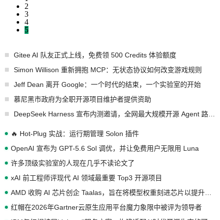
2
3
4
5
Gitee AI 队友正式上线，免费领 500 Credits 体验额度
Simon Willison 重新拥抱 MCP：无状态协议如何改变游戏规则
Jeff Dean 离开 Google：一个时代的结束，一个实验室的开始
慕尼黑市政府为全职开源项目维护者提供资助
DeepSeek Harness 宣布内测邀请，全网最大规模开源 Agent 路演现场诞生
🔥 Hot-Plug 实战：运行期管理 Solon 插件
OpenAI 宣布为 GPT-5.6 Sol 调优，并让免费用户无限用 Luna
许多顶级实验室的人现在几乎不读论文了
xAI 前工程师评现代 AI 领域最重要 Top3 开源项目
AMD 收购 AI 芯片创企 Taalas，旨在将模型权重刻进芯片以提升推理性能
红帽在2026年Gartner云原生应用平台魔力象限中被评为领导者