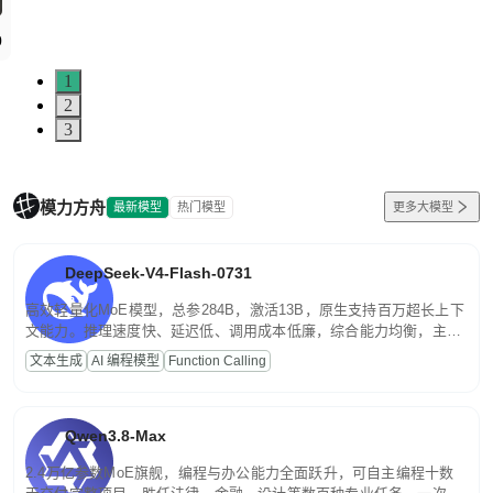
1
2
3
模力方舟
最新模型
热门模型
更多大模型
DeepSeek-V4-Flash-0731
高效轻量化MoE模型，总参284B，激活13B，原生支持百万超长上下
文能力。推理速度快、延迟低、调用成本低廉，综合能力均衡，主打
高并发、轻量化任务，适合日常对话、内容创作、基础 RAG、批量
文本生成
AI 编程模型
Function Calling
文案处理等普惠刚需场景。
Qwen3.8-Max
2.4万亿参数MoE旗舰，编程与办公能力全面跃升，可自主编程十数