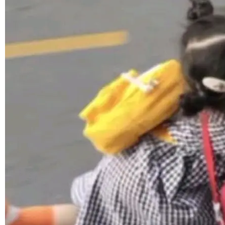
marks，用最新 Xcode 在最新 macOS 上构建
yle="margin-left:0; margin-right:0"> <li><span
运行，出来的效果是坏的——侧边栏按钮大小不
style="color:#000000">现在可以通过键盘访问
加载更多
一，界面错位。他说这个问题"两年前就发现了，
AI 聊天功能（添加了一些快捷键）</span></li>
至今没变"。 数据流方面，Manshin 指出 SwiftU
<li><span style="color:#000000">新增了始终
I 的属性包装器演进史...
在新 SQL 控制台中打开 AI 生成的脚本的功能</
span></li> <li><span style="color:#000000...