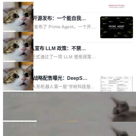
驱动你去学 CuTe，但还没被那些"邪恶的" Hopp
也为产业链企业探索产品创新与商业增长打开新
模服务降级，Actions 完全不可用超过 5 小时，
局
er++ 优化所淹没，足够容易修改和适配。 更关
的空间。 8月14日，开源鸿蒙智能硬件开发者日
webhook 停发，连自托管 runner 也因调度层故
键的是 FA2 的持久性...
（OHDD：OpenHarmony Hardware Develope
Prime Agent 开源发布：一个能自我改
障无法工作。Pages、Copilot code review、C
进的编程 Agent，ARC-AGI 3 超越人类
r Day）将在杭州启航。活动面向智能硬件产业
opilot coding agent 全部受影响。从检测到完全
Prime Intellect 发布了 Prime Agent，一个开源
专家基线
链企业和开发者，邀请行业专家与资深技术顾
恢复，大约 12 小时。 这是 2026 年 8 月的第六
的编程 Agent Harness，核心设计围绕两个抽
局
问，围绕开源鸿蒙技术能力、设备适配、芯片适
起事故，其中四起与 AI/Copilot 服务相关。 Git
象：Recursive Language Model（RLM）和 C
配、功耗与稳定性调优、兼容性测评及统一互联
Hub 员工 kdaigle 在 HN 讨论中贴出了一组数
Rust 项目团队宣布 LLM 政策：不禁
ontinual Harness。在 ARC-AGI 3 基准测试
等内容展开系统讲解和实战交流，帮助企业进一
止，但你要承认哪些代码不是你写的
据：2025 年全年 10 亿次 commit。现在，每周
上，Prime Agent + Opus 5 的组合达到了 95.
Rust 语言项目正式通过了一项 LLM 使用政策，
步了解开源鸿蒙在智能...
2.75 亿次，全年预计 140 亿次。GitHub...
5% RHAE Best@1，超过了 ARC 报告的人类专
覆盖 rust-lang/rust 单一仓库的代码贡献。这不
局
家基线 95.4%。 不是又一个 coding agent 包装
是项目级别的官方立场，目前由五个团队采纳，
宇树科技 IPO 战略配售曝光：DeepSe
器 Prime Agent 的架构和市面上大多数 coding
但它可能是主流开源项目中关于 AI 辅助贡献最
ek 获配 93.3 万股，锁定 36 个月
agent 有本质区别。大多数 agent harness 的设
细致的一份规则。 政策的核心只有一句话：LLM
8月6日晚间，“人形机器人第一股”宇树科技股份
计是基于早期模型的能力—...
可以用来分析、提炼、审阅、建议，但不能用来
有限公司披露IPO发行价格及战略配售结果，杭
白开水不加糖
创作。 具体来说，LLM 生成的代码可以提交，
州深度求索人工智能基础技术研究有限公司（De
Docker 29.7.2 发布
但必须满足五个条件：预先安排、非关键、高质
epSeek）获配93.3399万股，按150.8元/股发行
量、充分测试、充分审查，并且必须披露。LLM
价格计算，认购金额约1.41亿元，股份锁定期为
Docker 29.7.2 现已发布，具体更新内容如下：
不得生成涉及安全性的关键变更，除非作者本身
36个月。 公告显示，本次宇树科技战略配售对
Bug fixes and enhancements 修复多次传递同
白开水不加糖
就是领域专家。即使如此，政策也"强烈不建
象主要包括长期投资机构、与公司业务具有战略
一环境变量时，docker service create和docker