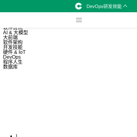
DevOps研发效能
综合
开源资讯
软件资讯
AI & 大模型
大前端
软件架构
开发技能
硬件 & IoT
DevOps
程序人生
数据库
1