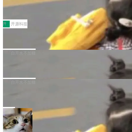
64 STAR64，以及 QEMU。 增强了对 POSIX.1
台鲸鸿动能协同华为游戏中心，面向游戏行业开
-2024 和 C23 编程接口标准的兼容性。 compat
技嘉X3D系列再添新成员 B850 AORU
发者及生态伙伴，系统呈现了平台在游戏领域的
S ELITE X3D主板强化性能体验
_linux(8) 增强了对 Linux 系统调用的支持，包
完整能力版图——从IAP高价值用户的全周期经
面向AMD Ryzen X3D处理器玩家，技嘉X3D系
括 epoll（围绕 kqueue 实现）、POSIX 消息队
营、到IAA游戏的“买变一体”正循环、再到联运与
列主板阵容迎来新成员——B850 AORUS ELITE
开
开源科技
列、...
广告协同的全链路经营闭环，以及面向全球市场
X3D。作为面向主流高性能平台打造的全新主板
的出海增长布局。 华为终端云业务商业化销售负
Zadig v5.0 发布：AI 发布专员与 AI 审
产品，B850 AORUS ELITE X3D延续技嘉在X3
查专员上线
责人在开场致辞中表示，游戏开发者的核心诉求
D平台优化上的技术积累，旨在为游戏玩家带来
我们团队这几天最大的卡点不是 AI 写得不够
已不再是“多一个投放渠道”，而是一套能够持续
更稳定、更高效的装机选择。 B850 AORUS ELI
好，是 AI 写得太好了。 好到审查排期从两天的
白开水不加糖
驱动增长的体系。截至目前，搭载HarmonyOS
TE X3D基于AMD AM5平台打造，支持AMD Ry
活儿拖成了五天。PR 一堆起来没人敢合，发布
6的终端设备已突破7000万台，注册开发者数量
zen 9000/8000/7000系列处理器，并针对X3D
Dgraph v25.4.0 发布，具有图形后端的
窗口推了又推。好到合进 main 分支的代码，我
已突破 1100 万。随着鸿蒙生态汇聚越来越多的
原生 GraphQL 数据库
处理器特性进行平台级优化。其搭载X3D鸡血模
们自己都没看完。 这事不是个例。GitLab 调研
Dgraph 是一个水平可扩展的分布式 GraphQL
高质量游戏...
式2.0，可根据不同使用场景释放处理器潜力，
过 1528 名开发者，85% 说 AI 把瓶颈从写代码
数据库，有一个图形后端。作为一个原生的 Gra
白开水不加糖
帮助玩家在游戏与高负载应用中获得更充分的性
转移到了审代码。 写代码有人替你干了。但审代
phQL 数据库，它严格控制数据在磁盘上的排列
能表现。 在核心规格方面，B850 AO...
码、把关发版这两道关，还得靠人肉扛。 V5.0
竹知了：一个零依赖的单文件 HTML，
方式，以优化查询性能和吞吐量，减少集群中的
把儿时竹蝉玩具搬进浏览器
想让 AI 一起盯。
磁盘寻道和网络调用。 Dgraph v25.4.0 现已发
竹知了（zhuzhiliao）是那种小时候路边摊上几
布，具体更新内容包括： feat(zero)：Zero 现
块钱的玩意儿——一根小竹签，一个竹筒，一头
局
支持 --security superflag（token=...;whitelist
系着涂了松香的线。甩起来，竹膜震动，发出“哇
=...），与 Alpha 版本的格式一致，并据此对其
30倍效率升级：解锁医学影像数据要素
——哇”的蝉鸣声。实物越来越难找了，有开发者
价值化的真实路径
管理 HTTP 端点进行授权。 <blockquote> <p>
把它做成了 Web 玩具，放在 zhuzhiliao.imsai.c