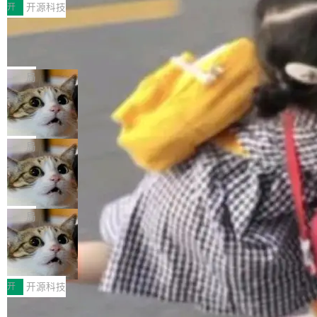
esources/i18n/messages.properties ...
常维护操作，并完整支持 Iceberg V3 格式。
村国家自主创新示范区会议中心开幕。本届大会
开
开源科技
由中关村智联软件服务业质量创新联盟主办，以
让非法状态不可表示：一篇关于 ADT
“智构可信·质创未来——AI原生时代的质量新范
的帖子在 Reddit 火了
式”为主题，直面AI从实验室走向规模化产业落地
有一种东西，一旦用过就回不去了。Alex Fedos
的核心质量命题。会上，《2026智能研发生产力
eev 管它叫"软件设计的基石"。 他说的东西不新
局
工具选型手册》发布，Testin云测的Testin XAge
鲜——代数数据类型（ADT），尤其是和类型
Cloudflare 开源内部企业 AI 平台 Clou
nt智能测试系统入选AI测试领域代表产品。对CI
（sum type）。但他说清楚了一件事：这不是类
dflare OS
O而言，这提示了一个转变：AI测试正在从效率
型系统的学术体操，是日常编码的思维方式。 文
Cloudflare 发布了一个开源项目 Cloudflare O
工具升级为企业的质量基础设施。 CIO面对的新
章从一个简单的例子切入。一个网站的深色主题
S。如果你只看官方博客，你会觉得这是又一
局
现实 过去两年，CIO们的焦虑清单上多了两项：
设置，如果用布尔值 + 可空字段来表示——bool
个"AI 知识库 + 聊天机器人"——每个大厂都在
一是如何让大模型和智能体应用安全地从PoC走
Deno 团队开源 Celld，可自托管的分
ean 表示是否可切换，nullable 的默认模式、浅
做，没什么新鲜的。 但 Kenton Varda 在 Twitte
向生产，二是如何让测试团队跟得上AI应用...
布式 Durable Objects
色方案、深色方案——会产生大量无意义的组
r 上把事情说清楚了： 今天我们发布了 Cloudfla
Ryan Dahl 领导的 Deno 团队推出了最新开源项
合。方案缺了、配置冲突了、全 null 了。要知道
re OS，一个带连接器的聊天机器人，跟其他所
目 Celld，一个能在自己机器上运行 Cloudflare
局
哪些组合有效，作者说，你得靠"文档、校验、或
有科技公司做的一样。只不过，实际上它不一
Workers 和 Durable Objects 的守护进程。 设
者部落知识"。 换个写法。Rust 的 enum，两个
样。这是 Sandstorm.io 的重制版，我十年前的
鲁大师7月新机性能/流畅/AI榜：vivo夺
计思路很直接：每个对象是一个独立的 SQLite
变体：Switchable...
性能、流畅双第一，三星Galaxy Z系列
那个创业公司。不同的是，这次它构建在 Cloudf
数据库，按名称寻址，复制到你自己的 S3 兼容
2026年7月的手机市场，由于存储等硬件成本暴
新折叠缺席
lare Workers 上——我花了九年时间搭建的平台
存储库里。节点之间只通过这个存储库协调——
增，手机厂商的日子也不好过啊，新机速度明显
开
开源科技
——并且深度集成了 AI。这基本上是我十年秘密
没有控制平面，没有共识协议。每个对象自带一
放缓，因此硝烟味淡了许多。新机参数规格除开
计划的顶峰。 十年前，Ken...
个小型数据库，应用天然按分片构建，单个数据