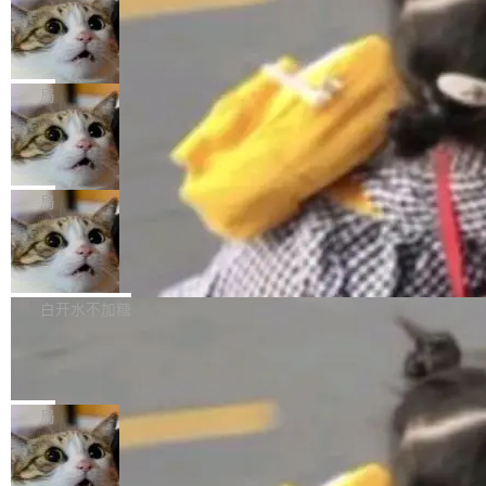
年。FFmpeg 社区最终选择用一个大版本的名
列表的数据匹配 —— 一项常规的数据处理任
没有拐弯抹角。他说中国正在赢得 AI 竞赛，而
字，留下了这份纪念。 雷霄骅曾是中国传媒大学
务，最终却产生了 180 万美元的账单，实际支出
当 AI agent 把源码变成了最好的扩展系
且按目前的速度，中国 AI 工具预计在今年底或
数字电视技术方向的博士生，长期从事视频、音
统，开发者工具必须开源
超出原定预算 860%。 更令人意外的是，该项目
2027 年就能追上美国前沿实验室的水平。 Dela
五年前，David Crawshaw 问过很多软件工程师
频技...
最终并未成功落地，而高额算力消耗持续运行长
ngue 把原因归结为一件事：开放协作。中国的
一个问题：你写过什么给自己用的程序？答案几
局
达 5 个月，公司直到财务对账时才察觉异常。这
AI 开发者在一个共享和协作的生态里加速迭代，
乎都是没有。工程师们整天用别人写的程序写程
意味着一个无人看管的 AI 程序，在近半年时间
而美国模型厂商在"闭门造车"。他的原话是 "buil
DeepSeek Harness 宣布内测邀请，全
序给别人用。偶尔有人自己写个博客系统、智能
里日夜不停地"烧钱"。 复盘显示，...
网最大规模开源 Agent 路演现场诞生
ding in silos"——各自为战，互不通气。 这个判
家居控制、家庭实验室，都算稀奇事。 Crawsh
一条内测招募帖，发出去的时候大概没人想到它
断从他嘴里说出来分量不同。Hugging Face 是
aw 是 Shelley 的作者，一个开源 AI coding age
会变成一场开源 Agent 生态的路演。 8月1日，
局
全球最大的开源 AI 平台，上面跑着上百万个模
nt。他最近在博客上写了一篇文章，核心论点很
DeepSeek Harness 团队负责人崔添翼（tiany
型。谁在开源赛道上领先，...
简单：开发者工具必须开源。 理由不是传统的自
商汤 SenseNova U1.5-Lite-Preview
i）在 X 上发帖： 「如果你是 Agent Harness 相
开源
由软件情怀，而是一个跟 AI agent 直接相关的
关开源项目的开发者，希望参加 DeepSeek Har
商汤科技宣布面向社区开源轻量级统一多模态模
技术判断。 两行 prompt 就能个性化任何软件 C
ness 的内测，可以回复或私信联系我。请附上
型的预览版本 SenseNova U1.5-Lite-Preview。
白开水不加糖
rawshaw 给出了两个 prompt。 第一个： "下载
GitHub id 以及开源代表作。」 DeepSeek 曾在
公告称，SenseNova U1.5-Lite-Preview并非简
某个软件的源码，在本地构建。修改 agent ...
官方招聘信息中写过一条简洁有力的公式：Mod
Ubuntu 将核心系统包从 deb 转成了 s
单的模型规模升级，而是基于 SenseNova U1
nap
el + Harness = Agent。模型负责理解和推理，
的一次系统性迭代，不仅在同一架构中贯通视觉
Ubuntu 正在把又一个核心系统包从 deb 转为 s
Harness 负责把能力落到真实环境中——调用工
理解、推理、生成与编辑，还仅以 8B-MoT 的轻
nap。这次是 hwctl——一个用来检查 Ubuntu
局
具、读写文件、管理上下文、处理错误、完成闭
量大小，将能力推进到4K、更精细的真实质感、
硬件认证状态的命令行工具。 Canonical 工程师
环。崔添翼招人的标...
更复杂的视觉控制和可持续迭代编辑。 相比 U
Dario Amodei 担心新人来 Anthropic
Alan Griffiths 在邮件列表中说得很直白：「hwc