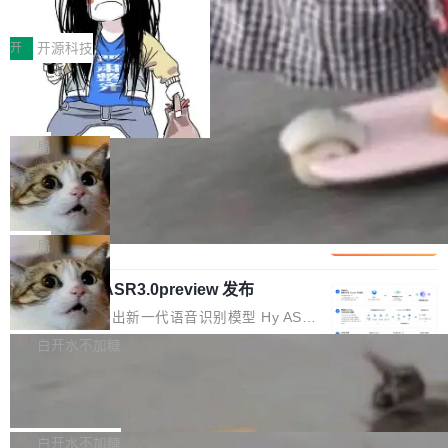
得住、用得稳、省得下、更安全！ 一、从现在开
价值潜能：华为云码道（CodeArts）
q2Seq 和 DocAI 的共同发明人）以及 Oriol Vin
中文驱动的数字员工，自主理解需求、规划步
一、代码仓深度理解技术的作用与价值 在软件工
始，Token使用一目...
代码仓技术解析
yals（Gemini 联合负责人，AlphaSta...
骤、编写代码。不挑模型、不挑平台，curl 一行
程实践中，代码仓是企业核心知识资产的主要载
开
开源科技
装完即用。 开源地址：Gitee · GitCode · GitHu
体。企业级代码仓库通常包含数十万乃至数百万
b 安装 支持 Java 8+（8~26）、macOS / Linu
一条“删库”命令跑 17 小时，算法工程
个文件，其规模远超单次模型调用可承载的上下
师删光 89TB 数据只为干私活
x / Windows / Harmony PC。 # macOS / Linu
文窗口。随着项目规模的持续扩张与代码历史的
最高人民检察院8月4日公布了一起案件：北京一
x / Harmony PC curl -fsSL https://solon.noea
不断累积，代码仓中的模块关系、接口契约、业
名90后算法工程师王某，为了给自己接的私活腾
局
r.org/solon...
务逻辑等关键信息往往分散于数十乃至数百个文
服务器空间，删光了公司AI游戏部门的全部核心
件之中，形成高度复杂的知识关联网络。传统的
Cloudflare 分享推理优化实践：KV ca
数据。 王某2024年1月入职东城区某科技公司AI
che 量化 + 权重压缩，吞吐量提升 4
代码检索手段（如关键词匹配、目录遍历）仅能
短剧部门，有互联网大厂背景。在公司内部架构
Kimi 和 GLM 是当前最强的大模型系列之一，但
1%，成本降 30%
在语法层面完成文本定位，难以触及代码的语义
调整期间，部门三次通知全员将数据从A集群迁
它们有一个共同的问题：太吃显存了。月之暗面
局
内涵与结构关联，导致开发者使用代码智能体在
移到B集群，王某都回复了"收到"。 他没有迁移
的 Kimi K 系列和智谱的 GLM 都是长上下文、M
理解大规模代码仓时面临显著"代码仓理解"瓶
数据。2024年9月3日下午4点，他使用此前登录
腾讯混元 Hy ASR3.0preview 发布
oE 架构的大模型，好用到让人上瘾，但 GPU 显
颈。 代码仓深度理解服务（以下简称" CodeBas
的账号密码进入A集群，输入了一条被程序员圈
存永远不够用。 Cloudflare 的 Workers AI 团队
腾讯混元正式推出新一代语音识别模型 Hy ASR
e深度理解服务"）是华为云码道（CodeA...
称为"删库跑路"的命令——最高管理员权限、无
一直在跑这些模型的推理。他们在官方博客上发
3.0preview。基于最新一代大语言模型 Hy3 的
白开水不加糖
需确认、强制递归删除。17个小时后，运维人员
了一篇技术文章，详细拆解了三种让大模型在 G
语言理解能力，以及融合了高精度语音识别与深
发现异常并中止进程时，89TB数据已经没了。
Pale Moon 34.3.2 发布，苍月浏览器
PU 上跑得更省、更快的技术手段——KV cache
度语义理解能力，实现了语音识别能力的全面升
删掉的是AI游戏部门的全部开发文件，包括公司
量化、模型权重压缩、以及共享 KV cache 的完
级。 根据介绍，Hy ASR3.0preview 目标在于：
Pale Moon 34.3.2 现已发布，这是一个安全更
自研的多个文生3D和...
整性保护。效果是：吞吐量提升 41%，每 token
让语音识别不再只是听清，而是真正听懂。通过
新和少量网页兼容性修复版本。 Changes/fixe
白开水不加糖