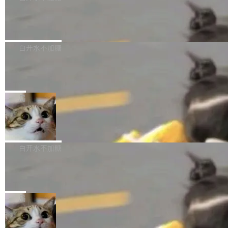
成本降低 30%，精度不变。 FP8 省的不仅是显
先理解你的语境和意图，再把准确的文字直接给
s： 实现了URL.Parse()便捷功能 对浏览器内部
存 KV cache 是推理时最吃显...
PostgreSQL 18/19 新特性深度解读
到你。从“逐字转写、单点优化”演进为“理解语
函数添加了多项边界检查，以避免潜在的越界访
境、兼容场景、一键直出”。 Hy ASR 3.0 previe
问、下溢和溢出。（DiD） 修复了加载和解析内
演讲者分享了一个有趣的实践：面对 PG 18 已
w 不要求标准普通话，方言识别覆盖粤语、吴语
容提供的字体时出现的几个问题 为避免音频加
发布的 Release Notes，他利用 AI 工具（如 Co
白开水不加糖
等 10 大方言片区和 20 余个二级小片区。在开
载、处理和播放过程中可能出现的一系列错误，
pilot）对数千条 commit 日志进行自动分析，先
源评测集中，Hy ASR 3.0 preview 在多语种的
对音频采样频率设定了下限 采样率低于 8kHz
慕尼黑市政府为全职开源项目维护者提
让模型总结出三十余条潜在特性，再逐条要求生
WER（...
供资助
（通常被认为是 "telephone"/"walkie-talkie" 音
成详细解释和代码校验，最终筛选出对用户体感
"在过去大约 10 年的大部分时间里，libexpat 的
质的最低采样率）的音频格式将被拒绝 修复了 C
最强的若干项。对于尚未正式发版的 PG 19，则
维护工作一直与我的日常工作、家务、社交生活
局
SS 圆角虚线样式中可能存在的问题 如果表单中
通过拉取过去一年内（从 PG 18 Beta1 时间点
和休闲娱乐竞争时间。" 这是 libexpat 维护者 S
的图像元素不在同一个子树中，则它们将不再关
至今）的所有 commit，同样交由 AI 分析提炼。
Firefox 153.0.3 发布
ebastian Pipping 写在博客里的话。8 月 4 日，
联 加...
经过人工复核，准确度令人满意。这一方法也为
他宣布了一个新消息：从 2026 年 8 月 1 日起，
Firefox 153.0.3 现已发布，具体更新内容如
社区爱好者提供了高效跟踪新版本的思路。
他可以全职维护 libexpat 了，最长 6 个月。发
下： New Smart Window 包含多项增强功能：
白开水不加糖
工资的是慕尼黑市政府。 libexpat 是一个 C99
<ul> <li>现在建议列表会显示更多结果，方便用
编写的流式 XML 解析器，MIT 许可证。和 libx
Cloudflare Computer 开源：你的 Age
户查找历史记录和切换到已打开的标签页。（<a
nt 需要一台电脑，而不是一个容器
ml2 一样，它是世界上使用最广泛的 XML 解析
href="https://bugzilla.mozilla.org/show_bug.c
Cloudflare 开源了名为 @cloudflare/computer
库之一。你的操作系统、浏览器、无数的基础设
gi?id=2019042">Bug&nbsp;2019042</a>）</l
的 npm 包。项目的核心论点是：容器不适合 Ag
局
施软件，很可能都在用它。而过去十年，维护它
i> <li>现在，助手可以直接使用 Exa 的网络搜索
ent 计算。真正适合的，是 Isolate。 Cloudflare
的人一直在用业余...
结果回答问题，而无需将问题转交给搜索引擎。
OpenAI 公开邮件和聊天记录回应苹果
工程师在这件事上没什么可谦虚的——他们用 W