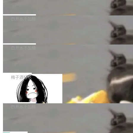
议"这么做。 对于不披露的情况，审核者可以直
合作关系或长期合作愿景的大型企业、科创板保
Apache Fluss 毕业成为顶级项目
service update会发生 panic 的问题。docker/cl
接关闭 PR，无需解释。 政策作者 Jynn Ne...
荐人跟投子公司，以及公司高级管理人员和核心
i#7145 修复了 Docker Engine 29.7.0 中引入的
今年 7 月，Apache Fluss 的毕业提案在 Apach
员工参与设立的专项资产管理计划。其中，Dee
一个回归问题，该问题导致拉取镜像时会拒绝包
e 孵化器项目管理委员会（IPMC）投票中获得
白开水不加糖
pSeek作为与宇树科技具备战略合作关系的企
含绝对 hardlink 目标的镜像（此类镜像由某些镜
全票通过，随后获 Apache 软件基金会董事会批
业，获配股份数量占本次发行数量的2.31%。 除
像构建工具生成）。moby/moby#53305 修复了
马斯克 AI 百科项目 Grokipedia 被曝数
准。今天，Apache 软件基金会正式宣布 Apach
DeepSeek外，腾讯旗下上海启善投资有限公司
月未更新
Docker Engine 29.7.0 中引入的一个回归问
e Fluss 孵化毕业，成为 Apache 顶级项目（TL
埃隆·马斯克推出的AI百科项目 Grokipedia 被曝
获配9...
题，该问题可能导致在旧版 Linux 内核...
P）！这一里程碑不仅标志着 Fluss 迈入新的发
长期停止内容更新，未能实现其作为“AI版维基百
白开水不加糖
展阶段，也将进一步推动流式存储、实时湖仓与
科”替代品的目标。 据 Lawfare 最新调查，自今
AI 数据基础加速融合，为实时数据基础设施的发
Solon I18n：三种解析器，零样板代码
年4月以来，Grokipedia 页面更新功能基本停
展开启新的篇章。
滞，过去三个月内没有任何条目完成更新，用户
如果你在 Spring Boot 里做过国际化，流程大概
提交的编辑请求也长期处于待处理状态。 Groki
是这样的：配 MessageSource 的 Bean、写 R
梅子酒好吃
pedia 于去年底上线，定位为由人工智能生成内
eloadableResourceBundleMessageSource、
容的百科平台，被马斯克视为传统众包百科网站
Apache Doris 4.1 全面增强 Iceberg：
声明 LocaleResolver、注册 LocaleChangeInt
支持 UPDATE、MERGE INTO 与 Iceb
维基百科的替代方案。Lawfare 调查发现，无论
erceptor…五六步之后才能看到第一行翻译文
Apache Doris 4.1 要补齐的，正是缺失的那一
erg V3
热门页面还是低关注度页面，均未出现近期更
本。 Solon 换了个方式。整个 i18n 模块围绕三
半。在已有查询能力的基础上，Doris 进一步支
白开水不加糖
新，相关问题并非局限于特定领域，而是在不同
个解析器、一个注解、一个工具类展开——没有
持了 UPDATE、DELETE、MERGE INTO 等数
主题和访问量页面中普遍存在。 调查人员最初认
XML、没有拦截器注册、没有样板配置。 资源
Testin XAgent：CIO智能测试落地指南
据修改操作、完整的表结构管理与分区演进，以
为，Grokipedia可能只是限...
文件的约定 把文件放到 resources/i18n/ 下： r
及 rewrite_data_files、expire_snapshots 等日
7月30日，TiD2026质量竞争力大会在北京中关