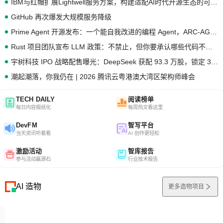
IBM与红帽扩展Lightwell服务方案，构建适配AI时代开源生态的可信基础设施
GitHub 再次爆发大规模服务降级
Prime Agent 开源发布：一个能自我改进的编程 Agent，ARC-AGI 3 超越人类专家基线
Rust 项目团队宣布 LLM 政策：不禁止，但你要承认哪些代码不是你写的
宇树科技 IPO 战略配售曝光：DeepSeek 获配 93.3 万股，锁定 36 个月
潮起潮落，你我仍在 | 2026 腾讯云粤港澳大湾区架构师峰会
TECH DAILY
阅读榜单
每日内容报纸化
每周热文看这里
DevFM
智写平台
当天资讯听着看
AI 创作更轻松
激励活动
智库报告
参与活动赢源石
行业技术报告
AI 造物
更多造物项目