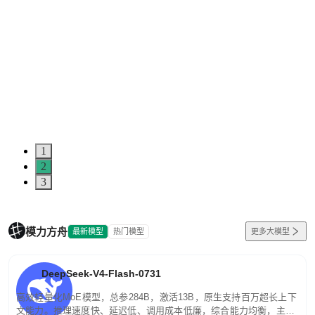
1
2
3
模力方舟
最新模型
热门模型
更多大模型
DeepSeek-V4-Flash-0731
高效轻量化MoE模型，总参284B，激活13B，原生支持百万超长上下
文能力。推理速度快、延迟低、调用成本低廉，综合能力均衡，主打