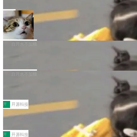
e” 和 Muse Spark 1.2 模型
mmit 之间的空隙里丢失了。 DeltaDB 要做的就
金额高达158.3亿美元，这一单项投入已经逼近
Meta 今天发布了两款 AI 产品：Muse Code，
是把这段空隙补上。 回退到任何一次编辑：Delt
微软同期总资本开支的四成。 与亚马逊、Alpha
一个在终端里运行的编程 agent；Muse Spark
局
aDB 捕获 commit 之间的每一次操作，...
bet、微软以及 Meta 等传统科技巨头相比，Spa
1.2，驱动这个 agent 的新模型。一句话概括：
ceXAI的资金消耗速度尤为引人瞩目。然而，支
美团开源 LoHoSearch，用知识图谱校
你可以用 curl -fsSL https://dev.meta.ai/install.
准 AI 能力认知
撑庞大支出的资金来源却呈现出截然不同的面
sh | bash 安装一个能在大项目里自动规划、写
机器出题的前提，是让机器拥有全局视野。整个
貌。数据显示，微软和 Meta 主要依托充沛的经
代码、验证结果的 AI 终端工具。 据介绍，Muse
构建流程可以分为四个环节：建图 → 控制难度
白开水不加糖
营现金流来覆盖资本开支，其资本支出覆盖率分
Code 是 Meta 的编程 agent 产品。它和市场上
→ 质量把关 → 数据概览。
别达到155% 和106%;而SpaceXAI的经营现金
腾讯开源 UCL-MPComm 通信库
已有的终端编程 agent 在设计理念上有几个明显
流仅能覆盖资本开支的12...
的差异点。 异步后台 agent：Muse Code 有一
腾讯网平团队宣布开源了 UCL-MPComm 通信
个主 agent 循环，外加一组后台 agent。这些后
库，并将作为transport接入Mooncake TENT。
白开水不加糖
台 agent...
该通信库针对AI Memory池化场景的数据传输需
CoStrict入选工信部2025人工智能应用
求进行了深度优化，能够实现数据中心内大规模
典型案例
计算节点间多种内存类型的高性能通信。 UCL-
近日，工信部科技司公示《2025人工智能应用典
MPComm将作为一种传输引擎接入Mooncake T
型案例入选名单》，深信服“面向企业研发场景的
开
开源科技
ENT，实现零拷贝传输性能提升30%、非零拷贝
开源 AI 编程平台 CoStrict 应用”凭借卓越的技术
传输性能最高提升5倍。UCL-MPComm底层基
深信服AI算力网关入选工信部人工智能
创新与落地成效成功入选。 全链路私有化部署，
应用典型案例！
于自研UCL-Engine通信引擎，后续腾讯网平将
助力企业AI研发安全落地 当前，越来越多企业已
前不久，工业和信息化部正式发布《2025年人工
持续开源更多基于UCL-Engine的高性能通信组
经开始引入 AI Coding 工具，通过调用公有云模
智能应用典型案例名单》，集中展示人工智能在
开
开源科技