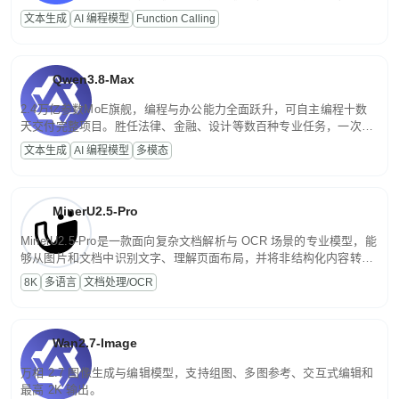
高并发、轻量化任务，适合日常对话、内容创作、基础 RAG、批量
文本生成
AI 编程模型
Function Calling
文案处理等普惠刚需场景。
Qwen3.8-Max
2.4万亿参数MoE旗舰，编程与办公能力全面跃升，可自主编程十数
天交付完整项目。胜任法律、金融、设计等数百种专业任务，一次对
话端到端交付生产级成果。原生视觉理解贯穿规划、执行与验证全流
文本生成
AI 编程模型
多模态
程，支持超长文档与长视频的深度语义解析。长程任务中自主规划与
闭环迭代，持续进化。
MinerU2.5-Pro
MinerU2.5-Pro是一款面向复杂文档解析与 OCR 场景的专业模型，能
够从图片和文档中识别文字、理解页面布局，并将非结构化内容转换
为便于存储、检索和二次处理的结构化结果。
8K
多语言
文档处理/OCR
Wan2.7-Image
万相 2.7 图像生成与编辑模型，支持组图、多图参考、交互式编辑和
最高 2K 输出。