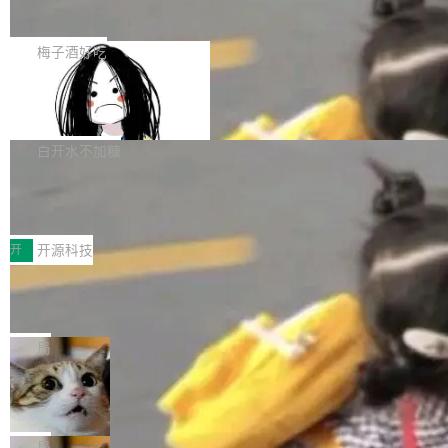
展开启新的篇章。
滞，过去三个月内没有任何条目完成更新，用户
如果你在 Spring Boot 里做过国际化，流程大概
提交的编辑请求也长期处于待处理状态。 Groki
是这样的：配 MessageSource 的 Bean、写 R
梅子酒好吃
pedia 于去年底上线，定位为由人工智能生成内
eloadableResourceBundleMessageSource、
容的百科平台，被马斯克视为传统众包百科网站
Apache Doris 4.1 全面增强 Iceberg：
声明 LocaleResolver、注册 LocaleChangeInt
支持 UPDATE、MERGE INTO 与 Iceb
维基百科的替代方案。Lawfare 调查发现，无论
erceptor…五六步之后才能看到第一行翻译文
Apache Doris 4.1 要补齐的，正是缺失的那一
erg V3
热门页面还是低关注度页面，均未出现近期更
本。 Solon 换了个方式。整个 i18n 模块围绕三
半。在已有查询能力的基础上，Doris 进一步支
白开水不加糖
新，相关问题并非局限于特定领域，而是在不同
个解析器、一个注解、一个工具类展开——没有
持了 UPDATE、DELETE、MERGE INTO 等数
主题和访问量页面中普遍存在。 调查人员最初认
XML、没有拦截器注册、没有样板配置。 资源
Testin XAgent：CIO智能测试落地指南
据修改操作、完整的表结构管理与分区演进，以
为，Grokipedia可能只是限...
文件的约定 把文件放到 resources/i18n/ 下： r
及 rewrite_data_files、expire_snapshots 等日
7月30日，TiD2026质量竞争力大会在北京中关
esources/i18n/messages.properties ...
常维护操作，并完整支持 Iceberg V3 格式。
村国家自主创新示范区会议中心开幕。本届大会
开
开源科技
由中关村智联软件服务业质量创新联盟主办，以
让非法状态不可表示：一篇关于 ADT
“智构可信·质创未来——AI原生时代的质量新范
的帖子在 Reddit 火了
式”为主题，直面AI从实验室走向规模化产业落地
有一种东西，一旦用过就回不去了。Alex Fedos
的核心质量命题。会上，《2026智能研发生产力
eev 管它叫"软件设计的基石"。 他说的东西不新
局
工具选型手册》发布，Testin云测的Testin XAge
鲜——代数数据类型（ADT），尤其是和类型
Cloudflare 开源内部企业 AI 平台 Clou
nt智能测试系统入选AI测试领域代表产品。对CI
（sum type）。但他说清楚了一件事：这不是类
dflare OS
O而言，这提示了一个转变：AI测试正在从效率
型系统的学术体操，是日常编码的思维方式。 文
Cloudflare 发布了一个开源项目 Cloudflare O
工具升级为企业的质量基础设施。 CIO面对的新
章从一个简单的例子切入。一个网站的深色主题
S。如果你只看官方博客，你会觉得这是又一
局