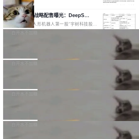
5% RHAE Best@1，超过了 ARC 报告的人类专
覆盖 rust-lang/rust 单一仓库的代码贡献。这不
局
家基线 95.4%。 不是又一个 coding agent 包装
是项目级别的官方立场，目前由五个团队采纳，
宇树科技 IPO 战略配售曝光：DeepSe
器 Prime Agent 的架构和市面上大多数 coding
但它可能是主流开源项目中关于 AI 辅助贡献最
ek 获配 93.3 万股，锁定 36 个月
agent 有本质区别。大多数 agent harness 的设
细致的一份规则。 政策的核心只有一句话：LLM
8月6日晚间，“人形机器人第一股”宇树科技股份
计是基于早期模型的能力—...
可以用来分析、提炼、审阅、建议，但不能用来
有限公司披露IPO发行价格及战略配售结果，杭
白开水不加糖
创作。 具体来说，LLM 生成的代码可以提交，
州深度求索人工智能基础技术研究有限公司（De
但必须满足五个条件：预先安排、非关键、高质
Docker 29.7.2 发布
epSeek）获配93.3399万股，按150.8元/股发行
量、充分测试、充分审查，并且必须披露。LLM
价格计算，认购金额约1.41亿元，股份锁定期为
Docker 29.7.2 现已发布，具体更新内容如下：
不得生成涉及安全性的关键变更，除非作者本身
36个月。 公告显示，本次宇树科技战略配售对
Bug fixes and enhancements 修复多次传递同
白开水不加糖
就是领域专家。即使如此，政策也"强烈不建
象主要包括长期投资机构、与公司业务具有战略
一环境变量时，docker service create和docker
议"这么做。 对于不披露的情况，审核者可以直
合作关系或长期合作愿景的大型企业、科创板保
Apache Fluss 毕业成为顶级项目
service update会发生 panic 的问题。docker/cl
接关闭 PR，无需解释。 政策作者 Jynn Ne...
荐人跟投子公司，以及公司高级管理人员和核心
i#7145 修复了 Docker Engine 29.7.0 中引入的
今年 7 月，Apache Fluss 的毕业提案在 Apach
员工参与设立的专项资产管理计划。其中，Dee
一个回归问题，该问题导致拉取镜像时会拒绝包
e 孵化器项目管理委员会（IPMC）投票中获得
白开水不加糖
pSeek作为与宇树科技具备战略合作关系的企
含绝对 hardlink 目标的镜像（此类镜像由某些镜
全票通过，随后获 Apache 软件基金会董事会批
业，获配股份数量占本次发行数量的2.31%。 除
像构建工具生成）。moby/moby#53305 修复了
马斯克 AI 百科项目 Grokipedia 被曝数
准。今天，Apache 软件基金会正式宣布 Apach
DeepSeek外，腾讯旗下上海启善投资有限公司
月未更新
Docker Engine 29.7.0 中引入的一个回归问
e Fluss 孵化毕业，成为 Apache 顶级项目（TL
埃隆·马斯克推出的AI百科项目 Grokipedia 被曝
获配9...
题，该问题可能导致在旧版 Linux 内核...
P）！这一里程碑不仅标志着 Fluss 迈入新的发
长期停止内容更新，未能实现其作为“AI版维基百
白开水不加糖
展阶段，也将进一步推动流式存储、实时湖仓与
科”替代品的目标。 据 Lawfare 最新调查，自今
AI 数据基础加速融合，为实时数据基础设施的发
Solon I18n：三种解析器，零样板代码
年4月以来，Grokipedia 页面更新功能基本停