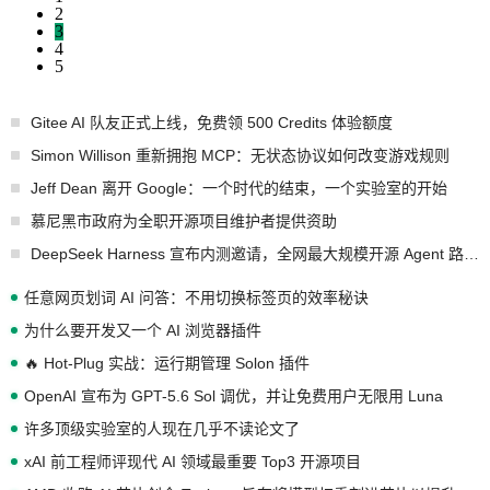
2
3
4
5
Gitee AI 队友正式上线，免费领 500 Credits 体验额度
Simon Willison 重新拥抱 MCP：无状态协议如何改变游戏规则
Jeff Dean 离开 Google：一个时代的结束，一个实验室的开始
慕尼黑市政府为全职开源项目维护者提供资助
DeepSeek Harness 宣布内测邀请，全网最大规模开源 Agent 路演现场诞生
任意网页划词 AI 问答：不用切换标签页的效率秘诀
为什么要开发又一个 AI 浏览器插件
🔥 Hot-Plug 实战：运行期管理 Solon 插件
OpenAI 宣布为 GPT-5.6 Sol 调优，并让免费用户无限用 Luna
许多顶级实验室的人现在几乎不读论文了
xAI 前工程师评现代 AI 领域最重要 Top3 开源项目