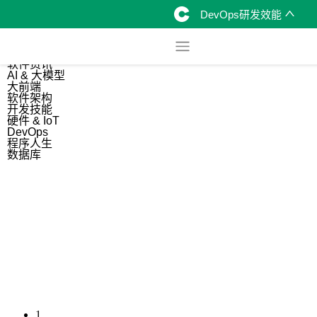
DevOps研发效能
综合
开源资讯
软件资讯
AI & 大模型
大前端
软件架构
开发技能
硬件 & IoT
DevOps
程序人生
数据库
1