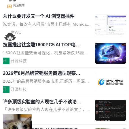
阅读榜单
为什么要开发又一个 AI 浏览器插件
说实话，每次有人问我"市面上已经有 Monica、
Sider、Copilot for Chrome 这些 AI 浏览器插件
席WC
了，你为什么还要再做一个"，我都觉得这个问题
技嘉推出钛金雕1600PG5 AI TOP电
问得好。 因为我自己也是从用户变成开发者的。
源：为发烧级主机与本地AI算力打造旗
现有产品的天花板 我用过不少 AI 浏览器插件。
1600W钛金能效全可视化，机身紧凑仅16厘米
舰供电方案
刚开始觉得都挺好——选中一段文字，弹出解
继2026台北电脑展首度亮相后，技嘉科技近日正
开
开源科技
释；写邮件时帮你润色；看英文网页给你翻译摘
式发布钛金雕1600PG5 AI TOP电源。这款高端
要。但用久了你会发现，它们本质上都是同一类
2026年8月品牌营销服务商选型观察：
电源专为发烧级DIY主机与本地AI算力平台打
从流量思维到品牌资产思维的范式转移
东西：一个带网页上下文的聊天框。 它们能读取
造，整机长度仅16厘米，提供1600W额定功率
2026年的品牌营销服务商市场,正经历一场深刻
页面的文本，然后把文本丢给大模型，再返回一
与80PLUS钛金能效；支持ATX 3.1与PCIe 5.1
的价值重构。全球全案品牌代理机构市场从2025
开
开源科技
段回答。仅此而已。 这当然有用，但总觉得差点
规范，结合服务器级元件、完善供电线材与内置
年的83.1亿美元增长至2026年的86.6亿美元,年
意思。比如我在一个后台管理系统里，需要填50
实时LCD监控屏，可充分满足当下高阶PC主机
许多顶级实验室的人现在几乎不读论文
复合增长率达5.44%,预计2032年将突破120亿美
个表单字段，每个字段还有联动逻辑；比如我
了
的严苛使用需求。 澎湃功率，紧凑机身 钛金雕1
元。数字广告与公共关系相关服务市场更是从20
「许多顶级实验室的人现在几乎不读论文了，而
想...
600PG5 AI TOP具备强悍输出功率，同时实现
25年的8463亿美元扩张至2026年的8763亿美
且他们认为 ICLR/ICML/NeurIPS 充斥着大量过
局
机身尺寸大幅精简。整机长度仅16厘米，属于同
元。数字的背后是一个清晰的事实——品牌对专
度宣传和欺诈。」 OpenAI 研究员 Keller Jorda
功率段机身尺寸十分紧凑的1600W电源产品。小