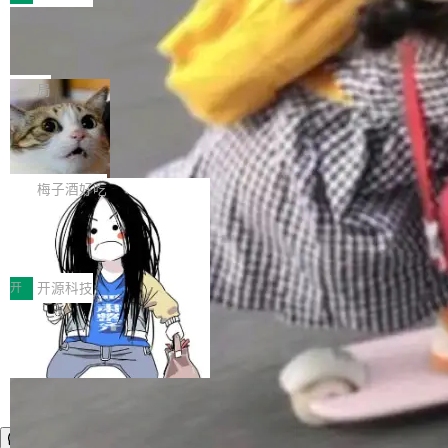
件。 腾讯网平团队在UCL-MPComm中实现了一
型或企业内部部署模型提升研发效率。但随着 AI
各领域的应用成果，覆盖技术底座、行业赋能、
个独立于业务线程的全局通信引擎（Engine），
Coding 从个人辅助工具逐步走向团队级、组织
Jeff Dean 离开 Google：一个时代的结
产品应用、支撑保障、专题等五大方向。深信服
并实...
束，一个实验室的开始
级应用，企业在规模化落地过程中，对安全性、
AI算力网关（AI创新平台）成功入选！ 随着各行
Google 员工编号 20。MapReduce 作者之一。
可控性和代码质量提出了更高要求。 首先是数据
各业的Agent走向规模化建设，算力构成形态逐
Bigtable 作者之一。TensorFlow 的作者之一。
局
安全与合规要求。对于大多数普通研发场景，公
渐丰富，用户关注的重点也在发生变化：不只是
Gemini 的架构师。Google 首席科学家。 Jeff D
有云模型能够满足快速试用和效率提升的需求。
让AI用起来，还要进一步看清混合算力时代下，
🔥 SolonCode v2026.8.4 发布：界面
ean 在 Google 工作了 27 年后，宣布离职。 他
但对于金融、能源、医疗等对数据安全要求较...
字体可调、22 种语言、记忆搜索增强
Token花在哪里、算力是否被充分利用，以及持
不是一个人走。一同离开的还有 Sanjay Ghema
打开终端就能上岗的全中文编码智能体，这一轮
续增长的AI成本该如何优化。 深信服AI算力网关
wat（Google 员工编号 23，Jeff Dean 二十多
把「看得清、用母语、记得住」三件事一次补
梅子酒好吃
正是围绕这些实际问题，从Token治理和成本治
年的编程搭档，MapReduce 和 Bigtable 的共同
齐。 SolonCode 是什么 SolonCode 是杭州无
理两个方面，让用户的每一份算力都看得清、管
作者）、Quoc Le（Google 大脑核心成员，Se
让“代码语义理解”深度释放AI Coding
耳科技研发的企业级终端编码智能体——一位全
得住、用得稳、省得下、更安全！ 一、从现在开
价值潜能：华为云码道（CodeArts）
q2Seq 和 DocAI 的共同发明人）以及 Oriol Vin
中文驱动的数字员工，自主理解需求、规划步
一、代码仓深度理解技术的作用与价值 在软件工
始，Token使用一目...
代码仓技术解析
yals（Gemini 联合负责人，AlphaSta...
骤、编写代码。不挑模型、不挑平台，curl 一行
程实践中，代码仓是企业核心知识资产的主要载
开
开源科技
装完即用。 开源地址：Gitee · GitCode · GitHu
体。企业级代码仓库通常包含数十万乃至数百万
b 安装 支持 Java 8+（8~26）、macOS / Linu
个文件，其规模远超单次模型调用可承载的上下
x / Windows / Harmony PC。 # macOS / Linu
文窗口。随着项目规模的持续扩张与代码历史的
x / Harmony PC curl -fsSL https://solon.noea
不断累积，代码仓中的模块关系、接口契约、业
r.org/solon...
务逻辑等关键信息往往分散于数十乃至数百个文
件之中，形成高度复杂的知识关联网络。传统的