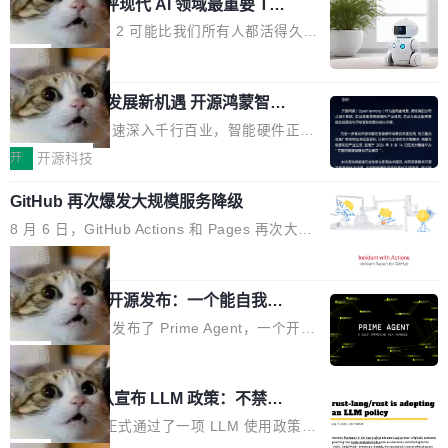
业化营销服务的需求从未如此迫切。 但市场扩容
xAI 前工程师评现代 AI 领域最重要 Top
n 这条推文引发了广泛讨论。他不是在说风凉
巧机身有效提升市面主流标准A...
3 开源项目
的同时,服务商的竞争逻辑正在改变。2026年Top
话，他是说出了一个圈内人尽皆知但很少公开捅
Flash Attention 2 可能比我们所有人都活得久。
Agency年度合辑的观察指出,“产品”这个离消费
破的事实。 Jordan 随后补充了一句软化声明：
这句话不是来自某个技术博客，而是出自 Hieu
局
者最近的载体,在整个品牌营销层面的权重显著变
「我不认为这些会议上大部分论文都在过度宣传
Pham 的一条推文。Hieu Pham 是谁？他是 xAI
高了。全域营销服务商的竞争正在从规模转向深
或造假。问题是，作为读者，如果你筛选出那些
共商智能硬件发展新机遇 开源鸿蒙智能
的早期工程师之一，在 Grok 训练基础设施团队
度,案例厚度、全域覆盖、多线协同...
硬件开发者日杭州站即将举行
看起来最令人兴奋的论文，那它们大部分都是过
工作过。近日他在 X 上发了一条帖子，列出了他
随着万物智联加速深入千行百业，智能硬件正从
度宣传的。」 这才是真正的痛点。不是所有论文
认为现代 AI 领域最重要的三个开源项目。 第一
单点设备迈向智能化、网联化、协同化发展。作
开
开源科技
都有问题，是最吸引眼球的那批论文最有问题。
个名字毫无悬念：Flash Attention 2。 Hieu 的
为面向全场景、跨终端的分布式操作系统，开源
他引用的帖子来自 Mathew Shen，一位 ICLR 2
理由很具体。FA 系列不需要解释，但 FA2 是他
GitHub 再次爆发大规模服务降级
鸿蒙通过统一技术底座和分布式能力，为不同类
026 的读者：「看了篇 ...
认为最重要的一个——复杂度恰到好处，刚好能
型智能设备的开发、连接与互联提供关键支撑，
8 月 6 日，GitHub Actions 和 Pages 再次大规
驱动你去学 CuTe，但还没被那些"邪恶的" Hopp
也为产业链企业探索产品创新与商业增长打开新
模服务降级，Actions 完全不可用超过 5 小时，
局
er++ 优化所淹没，足够容易修改和适配。 更关
的空间。 8月14日，开源鸿蒙智能硬件开发者日
webhook 停发，连自托管 runner 也因调度层故
键的是 FA2 的持久性...
（OHDD：OpenHarmony Hardware Develope
Prime Agent 开源发布：一个能自我改
障无法工作。Pages、Copilot code review、C
进的编程 Agent，ARC-AGI 3 超越人类
r Day）将在杭州启航。活动面向智能硬件产业
opilot coding agent 全部受影响。从检测到完全
Prime Intellect 发布了 Prime Agent，一个开源
专家基线
链企业和开发者，邀请行业专家与资深技术顾
恢复，大约 12 小时。 这是 2026 年 8 月的第六
的编程 Agent Harness，核心设计围绕两个抽
局
问，围绕开源鸿蒙技术能力、设备适配、芯片适
起事故，其中四起与 AI/Copilot 服务相关。 Git
象：Recursive Language Model（RLM）和 C
配、功耗与稳定性调优、兼容性测评及统一互联
Rust 项目团队宣布 LLM 政策：不禁
Hub 员工 kdaigle 在 HN 讨论中贴出了一组数
ontinual Harness。在 ARC-AGI 3 基准测试
等内容展开系统讲解和实战交流，帮助企业进一
止，但你要承认哪些代码不是你写的
据：2025 年全年 10 亿次 commit。现在，每周
上，Prime Agent + Opus 5 的组合达到了 95.
Rust 语言项目正式通过了一项 LLM 使用政策，
步了解开源鸿蒙在智能...
2.75 亿次，全年预计 140 亿次。GitHub...