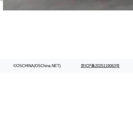
代码检索手段（如关键词匹配、目录遍历）仅能
在语法层面完成文本定位，难以触及代码的语义
内涵与结构关联，导致开发者使用代码智能体在
理解大规模代码仓时面临显著"代码仓理解"瓶
颈。 代码仓深度理解服务（以下简称" CodeBas
e深度理解服务"）是华为云码道（CodeA...
©OSCHINA(OSChina.NET)
京ICP备2025119063号