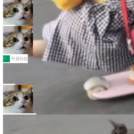
现实 过去两年，CIO们的焦虑清单上多了两项：
设置，如果用布尔值 + 可空字段来表示——bool
个"AI 知识库 + 聊天机器人"——每个大厂都在
一是如何让大模型和智能体应用安全地从PoC走
ean 表示是否可切换，nullable 的默认模式、浅
Deno 团队开源 Celld，可自托管的分
做，没什么新鲜的。 但 Kenton Varda 在 Twitte
向生产，二是如何让测试团队跟得上AI应用...
布式 Durable Objects
色方案、深色方案——会产生大量无意义的组
r 上把事情说清楚了： 今天我们发布了 Cloudfla
Ryan Dahl 领导的 Deno 团队推出了最新开源项
合。方案缺了、配置冲突了、全 null 了。要知道
re OS，一个带连接器的聊天机器人，跟其他所
目 Celld，一个能在自己机器上运行 Cloudflare
局
哪些组合有效，作者说，你得靠"文档、校验、或
有科技公司做的一样。只不过，实际上它不一
Workers 和 Durable Objects 的守护进程。 设
者部落知识"。 换个写法。Rust 的 enum，两个
样。这是 Sandstorm.io 的重制版，我十年前的
鲁大师7月新机性能/流畅/AI榜：vivo夺
计思路很直接：每个对象是一个独立的 SQLite
变体：Switchable...
性能、流畅双第一，三星Galaxy Z系列
那个创业公司。不同的是，这次它构建在 Cloudf
数据库，按名称寻址，复制到你自己的 S3 兼容
2026年7月的手机市场，由于存储等硬件成本暴
新折叠缺席
lare Workers 上——我花了九年时间搭建的平台
存储库里。节点之间只通过这个存储库协调——
增，手机厂商的日子也不好过啊，新机速度明显
开
开源科技
——并且深度集成了 AI。这基本上是我十年秘密
没有控制平面，没有共识协议。每个对象自带一
放缓，因此硝烟味淡了许多。新机参数规格除开
计划的顶峰。 十年前，Ken...
个小型数据库，应用天然按分片构建，单个数据
Zed 推出 DeltaDB，一个记录 commit
高价的三星折叠（三星Galaxy Z Fold8 Ultra / Z
之间所有操作的版本控制系统
库的竞争和爆炸半径问题在设计层面就被消除
Fold8 / Z Flip8）外，其余要么是中低端机器，
Zed 编辑器团队发布了新项目——DeltaDB，一
了。 闲置的 cell 会休眠到几乎不占资源。当 cel
例如iQOO Z11i、REDMI Note 17、REDMI No
个在 git commit 之间记录每一次编辑操作的版
局
l 迁移或唤醒时，新宿主从 S3 恢复 SQLite 数据
te 17 Pro、OPPO K15，要么是vivo X300 E这
本控制系统。目前处于 Early Access 阶段。 De
库继续执行。存储库是持久化的唯一真相...
样的次旗舰。 Galaxy Z Fold8 Ultra / Z Fold8 /
SpaceXAI 单季资本开支达 183 亿美元
ltaDB 的核心思路直接写在 landing page 最显
Z Flip8三款折叠屏新机均在7月22日发布，且全
眼的位置：「Software is made between com
根据风险投资人Tomer Tunguz 博客（VC 分
部搭载骁龙8 Elite Gen5 for Galaxy，它们本该
mits」——软件是在 commit 之间写出来的。git
析）披露的最新分析与第二季度业绩报告，Spac
白开水不加糖
是7月性...
只记录了你提交的最终状态，但真正的工作过程
eXAI在上个季度的总资本支出飙升至183.7亿美
——打字、删改、试错、agent 对话——都在 co
Meta 发布终端编程 Agent“Muse Cod
元。其中，绝大部分资金被直接用于 AI 领域，