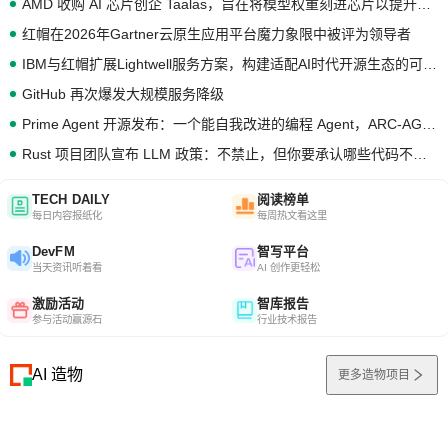
AMD 收购 AI 芯片创企 Taalas，旨在将模型权重刻进芯片以提升推理性能
红帽在2026年Gartner云原生应用平台魔力象限中被评为领导者
IBM与红帽扩展Lightwell服务方案，构建适配AI时代开源生态的可信基础设施
GitHub 再次爆发大规模服务降级
Prime Agent 开源发布：一个能自我改进的编程 Agent，ARC-AGI 3 超越人类专家基线
Rust 项目团队宣布 LLM 政策：不禁止，但你要承认哪些代码不是你写的
TECH DAILY
阅读榜单
每日内容报纸化
每周热文看这里
DevFM
智写平台
当天资讯听着看
AI 创作更轻松
激励活动
智库报告
参与活动赢源石
行业技术报告
AI 造物
更多造物项目