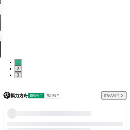
1
2
3
模力方舟
最新模型
热门模型
更多大模型