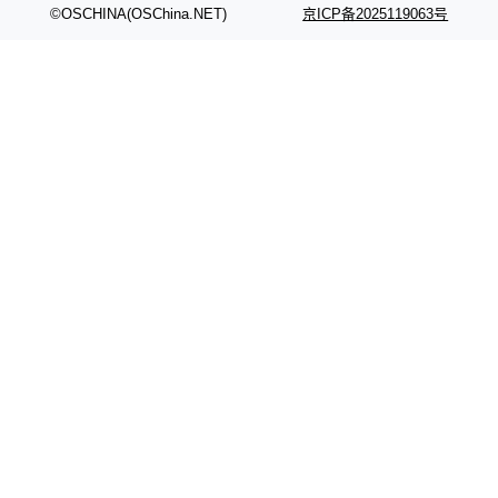
©OSCHINA(OSChina.NET)
京ICP备2025119063号