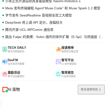
小米正式开源自研具身基座模型 Xiaomi-Robotics-1
Meta 发布终端编程 Agent“Muse Code” 和 Muse Spark 1.2 模型
字节发布 SeedRealtime 音视频全双工大模型
DeepSeek 将上调 API 定价，涨幅较大
腾讯开源 UCL-MPComm 通信库
跳出 Fatjar 的束缚：Solon 插件的体外扩展（E-Spi）与热插拔（H-Spi）
TECH DAILY
阅读榜单
每日内容报纸化
每周热文看这里
DevFM
智写平台
当天资讯听着看
AI 创作更轻松
激励活动
智库报告
参与活动赢源石
行业技术报告
AI 造物
更多造物项目