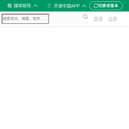
媒体矩阵
开源中国APP
切换老版本
登录
注册