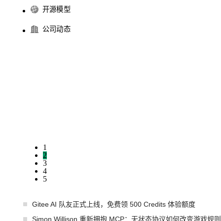
开源模型
公司动态
1
2
3
4
5
Gitee AI 队友正式上线，免费领 500 Credits 体验额度
Simon Willison 重新拥抱 MCP：无状态协议如何改变游戏规则