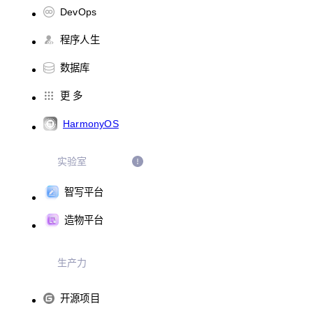
DevOps
程序人生
数据库
更 多
HarmonyOS
实验室
智写平台
造物平台
生产力
开源项目