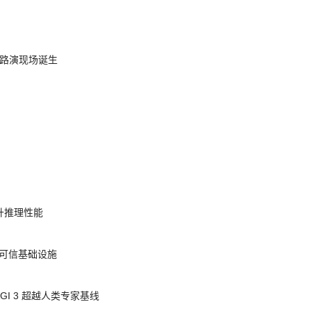
nt 路演现场诞生
提升推理性能
态的可信基础设施
AGI 3 超越人类专家基线