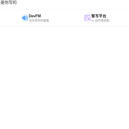
不是你写的
DevFM
智写平台
当天资讯听着看
AI 创作更轻松