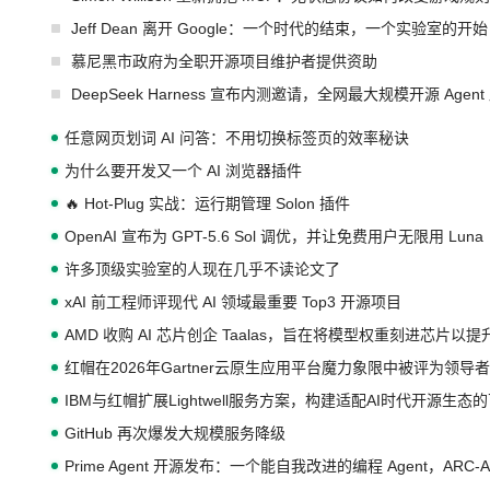
Jeff Dean 离开 Google：一个时代的结束，一个实验室的开始
慕尼黑市政府为全职开源项目维护者提供资助
DeepSeek Harness 宣布内测邀请，全网最大规模开源 Age
任意网页划词 AI 问答：不用切换标签页的效率秘诀
为什么要开发又一个 AI 浏览器插件
🔥 Hot-Plug 实战：运行期管理 Solon 插件
OpenAI 宣布为 GPT-5.6 Sol 调优，并让免费用户无限用 Luna
许多顶级实验室的人现在几乎不读论文了
xAI 前工程师评现代 AI 领域最重要 Top3 开源项目
AMD 收购 AI 芯片创企 Taalas，旨在将模型权重刻进芯片以
红帽在2026年Gartner云原生应用平台魔力象限中被评为领导者
IBM与红帽扩展Lightwell服务方案，构建适配AI时代开源生
GitHub 再次爆发大规模服务降级
Prime Agent 开源发布：一个能自我改进的编程 Agent，ARC-