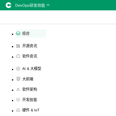
DevOps研发效能
综合
开源资讯
软件资讯
AI & 大模型
大前端
软件架构
开发技能
硬件 & IoT