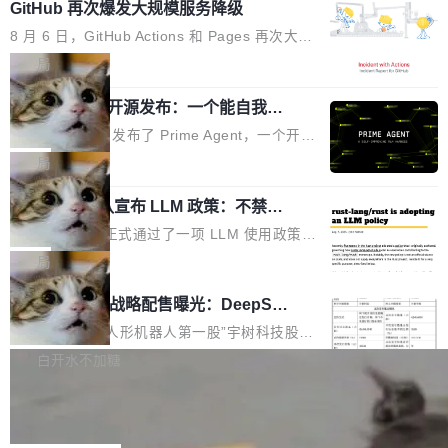
他引用的帖子来自 Mathew Shen，一位 ICLR 2
理由很具体。FA 系列不需要解释，但 FA2 是他
GitHub 再次爆发大规模服务降级
鸿蒙通过统一技术底座和分布式能力，为不同类
026 的读者：「看了篇 ...
认为最重要的一个——复杂度恰到好处，刚好能
型智能设备的开发、连接与互联提供关键支撑，
8 月 6 日，GitHub Actions 和 Pages 再次大规
驱动你去学 CuTe，但还没被那些"邪恶的" Hopp
也为产业链企业探索产品创新与商业增长打开新
模服务降级，Actions 完全不可用超过 5 小时，
局
er++ 优化所淹没，足够容易修改和适配。 更关
的空间。 8月14日，开源鸿蒙智能硬件开发者日
webhook 停发，连自托管 runner 也因调度层故
键的是 FA2 的持久性...
（OHDD：OpenHarmony Hardware Develope
Prime Agent 开源发布：一个能自我改
障无法工作。Pages、Copilot code review、C
进的编程 Agent，ARC-AGI 3 超越人类
r Day）将在杭州启航。活动面向智能硬件产业
opilot coding agent 全部受影响。从检测到完全
Prime Intellect 发布了 Prime Agent，一个开源
专家基线
链企业和开发者，邀请行业专家与资深技术顾
恢复，大约 12 小时。 这是 2026 年 8 月的第六
的编程 Agent Harness，核心设计围绕两个抽
局
问，围绕开源鸿蒙技术能力、设备适配、芯片适
起事故，其中四起与 AI/Copilot 服务相关。 Git
象：Recursive Language Model（RLM）和 C
配、功耗与稳定性调优、兼容性测评及统一互联
Hub 员工 kdaigle 在 HN 讨论中贴出了一组数
Rust 项目团队宣布 LLM 政策：不禁
ontinual Harness。在 ARC-AGI 3 基准测试
等内容展开系统讲解和实战交流，帮助企业进一
止，但你要承认哪些代码不是你写的
据：2025 年全年 10 亿次 commit。现在，每周
上，Prime Agent + Opus 5 的组合达到了 95.
Rust 语言项目正式通过了一项 LLM 使用政策，
步了解开源鸿蒙在智能...
2.75 亿次，全年预计 140 亿次。GitHub...
5% RHAE Best@1，超过了 ARC 报告的人类专
覆盖 rust-lang/rust 单一仓库的代码贡献。这不
局
家基线 95.4%。 不是又一个 coding agent 包装
是项目级别的官方立场，目前由五个团队采纳，
宇树科技 IPO 战略配售曝光：DeepSe
器 Prime Agent 的架构和市面上大多数 coding
但它可能是主流开源项目中关于 AI 辅助贡献最
ek 获配 93.3 万股，锁定 36 个月
agent 有本质区别。大多数 agent harness 的设
细致的一份规则。 政策的核心只有一句话：LLM
8月6日晚间，“人形机器人第一股”宇树科技股份
计是基于早期模型的能力—...
可以用来分析、提炼、审阅、建议，但不能用来
有限公司披露IPO发行价格及战略配售结果，杭
白开水不加糖
创作。 具体来说，LLM 生成的代码可以提交，
州深度求索人工智能基础技术研究有限公司（De
Docker 29.7.2 发布
但必须满足五个条件：预先安排、非关键、高质
epSeek）获配93.3399万股，按150.8元/股发行
量、充分测试、充分审查，并且必须披露。LLM
价格计算，认购金额约1.41亿元，股份锁定期为
Docker 29.7.2 现已发布，具体更新内容如下：