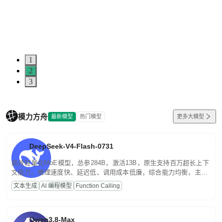
1
2
3
模力方舟
最新模型
热门模型
更多大模型
DeepSeek-V4-Flash-0731
高效轻量化MoE模型，总参284B，激活13B，原生支持百万超长上下
文能力。推理速度快、延迟低、调用成本低廉，综合能力均衡，主打
高并发、轻量化任务，适合日常对话、内容创作、基础 RAG、批量
文本生成
AI 编程模型
Function Calling
文案处理等普惠刚需场景。
Qwen3.8-Max