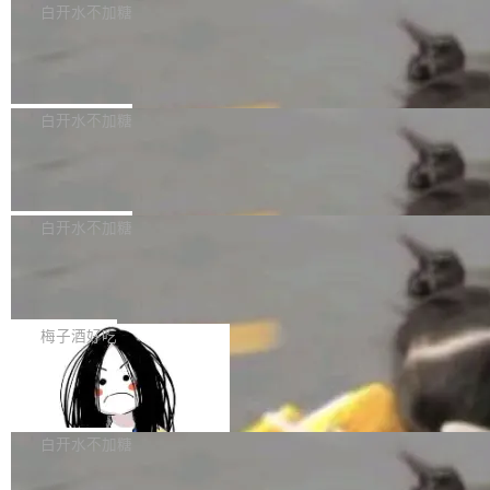
不得生成涉及安全性的关键变更，除非作者本身
36个月。 公告显示，本次宇树科技战略配售对
Bug fixes and enhancements 修复多次传递同
白开水不加糖
就是领域专家。即使如此，政策也"强烈不建
象主要包括长期投资机构、与公司业务具有战略
一环境变量时，docker service create和docker
议"这么做。 对于不披露的情况，审核者可以直
合作关系或长期合作愿景的大型企业、科创板保
Apache Fluss 毕业成为顶级项目
service update会发生 panic 的问题。docker/cl
接关闭 PR，无需解释。 政策作者 Jynn Ne...
荐人跟投子公司，以及公司高级管理人员和核心
i#7145 修复了 Docker Engine 29.7.0 中引入的
今年 7 月，Apache Fluss 的毕业提案在 Apach
员工参与设立的专项资产管理计划。其中，Dee
一个回归问题，该问题导致拉取镜像时会拒绝包
e 孵化器项目管理委员会（IPMC）投票中获得
白开水不加糖
pSeek作为与宇树科技具备战略合作关系的企
含绝对 hardlink 目标的镜像（此类镜像由某些镜
全票通过，随后获 Apache 软件基金会董事会批
业，获配股份数量占本次发行数量的2.31%。 除
像构建工具生成）。moby/moby#53305 修复了
马斯克 AI 百科项目 Grokipedia 被曝数
准。今天，Apache 软件基金会正式宣布 Apach
DeepSeek外，腾讯旗下上海启善投资有限公司
月未更新
Docker Engine 29.7.0 中引入的一个回归问
e Fluss 孵化毕业，成为 Apache 顶级项目（TL
埃隆·马斯克推出的AI百科项目 Grokipedia 被曝
获配9...
题，该问题可能导致在旧版 Linux 内核...
P）！这一里程碑不仅标志着 Fluss 迈入新的发
长期停止内容更新，未能实现其作为“AI版维基百
白开水不加糖
展阶段，也将进一步推动流式存储、实时湖仓与
科”替代品的目标。 据 Lawfare 最新调查，自今
AI 数据基础加速融合，为实时数据基础设施的发
Solon I18n：三种解析器，零样板代码
年4月以来，Grokipedia 页面更新功能基本停
展开启新的篇章。
滞，过去三个月内没有任何条目完成更新，用户
如果你在 Spring Boot 里做过国际化，流程大概
提交的编辑请求也长期处于待处理状态。 Groki
是这样的：配 MessageSource 的 Bean、写 R
梅子酒好吃
pedia 于去年底上线，定位为由人工智能生成内
eloadableResourceBundleMessageSource、
容的百科平台，被马斯克视为传统众包百科网站
Apache Doris 4.1 全面增强 Iceberg：
声明 LocaleResolver、注册 LocaleChangeInt
支持 UPDATE、MERGE INTO 与 Iceb
维基百科的替代方案。Lawfare 调查发现，无论
erceptor…五六步之后才能看到第一行翻译文
Apache Doris 4.1 要补齐的，正是缺失的那一
erg V3
热门页面还是低关注度页面，均未出现近期更
本。 Solon 换了个方式。整个 i18n 模块围绕三
半。在已有查询能力的基础上，Doris 进一步支
白开水不加糖
新，相关问题并非局限于特定领域，而是在不同
个解析器、一个注解、一个工具类展开——没有
持了 UPDATE、DELETE、MERGE INTO 等数
主题和访问量页面中普遍存在。 调查人员最初认
XML、没有拦截器注册、没有样板配置。 资源