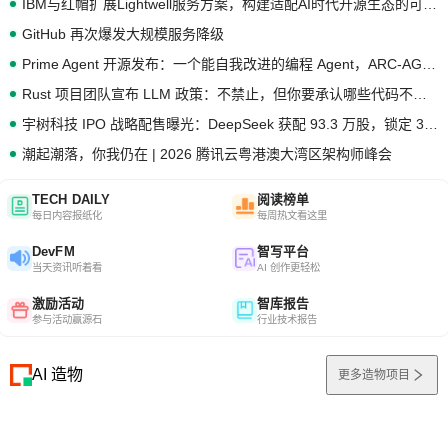
IBM与红帽扩展Lightwell服务方案，构建适配AI时代开源生态的可信基础设施
GitHub 再次爆发大规模服务降级
Prime Agent 开源发布：一个能自我改进的编程 Agent，ARC-AGI 3 超越人类专家基线
Rust 项目团队宣布 LLM 政策：不禁止，但你要承认哪些代码不是你写的
宇树科技 IPO 战略配售曝光：DeepSeek 获配 93.3 万股，锁定 36 个月
潮起潮落，你我仍在 | 2026 腾讯云粤港澳大湾区架构师峰会
TECH DAILY
阅读榜单
每日内容报纸化
每周热文看这里
DevFM
智写平台
当天资讯听着看
AI 创作更轻松
激励活动
智库报告
参与活动赢源石
行业技术报告
AI 造物
更多造物项目