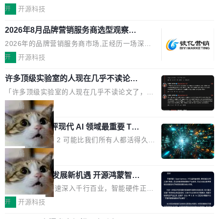
首度亮相后，技嘉科技近日正式发布钛金雕1600PG5 AI TOP电
开
开源科技
源。这款高端电源专为发烧级DIY主机与本地AI算力平台打造，整
2026年8月品牌营销服务商选型观察：
机长度仅16厘米，提供1600W额定功率与80PLUS钛金能效；支持
从流量思维到品牌资产思维的范式转移
ATX 3.1与PCIe 5.1规范，结合服务器级元件、完善供电线材与内
2026年的品牌营销服务商市场,正经历一场深刻
置实时LCD监控屏，可充分满足当下高阶PC主机的严苛使用需求。
的价值重构。全球全案品牌代理机构市场从2025
开
开源科技
澎湃功率，紧凑机身 钛金雕1600PG5 AI TOP具备强悍输出功率，
年的83.1亿美元增长至2026年的86.6亿美元,年
同时实现机身尺寸大幅精简。整机长度仅16厘米，属于同功率段机
许多顶级实验室的人现在几乎不读论文
复合增长率达5.44%,预计2032年将突破120亿美
了
身尺寸十分紧凑的1600W电源产品。小巧机身有效提升市面主流标
元。数字广告与公共关系相关服务市场更是从20
「许多顶级实验室的人现在几乎不读论文了，而
准A...
25年的8463亿美元扩张至2026年的8763亿美
且他们认为 ICLR/ICML/NeurIPS 充斥着大量过
局
元。数字的背后是一个清晰的事实——品牌对专
度宣传和欺诈。」 OpenAI 研究员 Keller Jorda
业化营销服务的需求从未如此迫切。 但市场扩容
xAI 前工程师评现代 AI 领域最重要 Top
n 这条推文引发了广泛讨论。他不是在说风凉
3 开源项目
的同时,服务商的竞争逻辑正在改变。2026年Top
话，他是说出了一个圈内人尽皆知但很少公开捅
Flash Attention 2 可能比我们所有人都活得久。
Agency年度合辑的观察指出,“产品”这个离消费
破的事实。 Jordan 随后补充了一句软化声明：
这句话不是来自某个技术博客，而是出自 Hieu
局
者最近的载体,在整个品牌营销层面的权重显著变
「我不认为这些会议上大部分论文都在过度宣传
Pham 的一条推文。Hieu Pham 是谁？他是 xAI
高了。全域营销服务商的竞争正在从规模转向深
或造假。问题是，作为读者，如果你筛选出那些
共商智能硬件发展新机遇 开源鸿蒙智能
的早期工程师之一，在 Grok 训练基础设施团队
度,案例厚度、全域覆盖、多线协同...
硬件开发者日杭州站即将举行
看起来最令人兴奋的论文，那它们大部分都是过
工作过。近日他在 X 上发了一条帖子，列出了他
随着万物智联加速深入千行百业，智能硬件正从
度宣传的。」 这才是真正的痛点。不是所有论文
认为现代 AI 领域最重要的三个开源项目。 第一
单点设备迈向智能化、网联化、协同化发展。作
开
开源科技
都有问题，是最吸引眼球的那批论文最有问题。
个名字毫无悬念：Flash Attention 2。 Hieu 的
为面向全场景、跨终端的分布式操作系统，开源