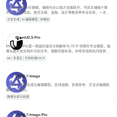
2.4万亿参数MoE旗舰，编程与办公能力全面跃升，可自主编程十数
天交付完整项目。胜任法律、金融、设计等数百种专业任务，一次对
话端到端交付生产级成果。原生视觉理解贯穿规划、执行与验证全流
文本生成
AI 编程模型
多模态
程，支持超长文档与长视频的深度语义解析。长程任务中自主规划与
闭环迭代，持续进化。
MinerU2.5-Pro
MinerU2.5-Pro是一款面向复杂文档解析与 OCR 场景的专业模型，能
够从图片和文档中识别文字、理解页面布局，并将非结构化内容转换
为便于存储、检索和二次处理的结构化结果。
8K
多语言
文档处理/OCR
Wan2.7-Image
万相 2.7 图像生成与编辑模型，支持组图、多图参考、交互式编辑和
最高 2K 输出。
图像生成与处理
Wan2.7-Image-Pro