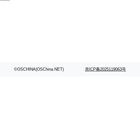
删掉的是AI游戏部门的全部开发文件，包括公司
自研的多个文生3D和...
©OSCHINA(OSChina.NET)
京ICP备2025119063号