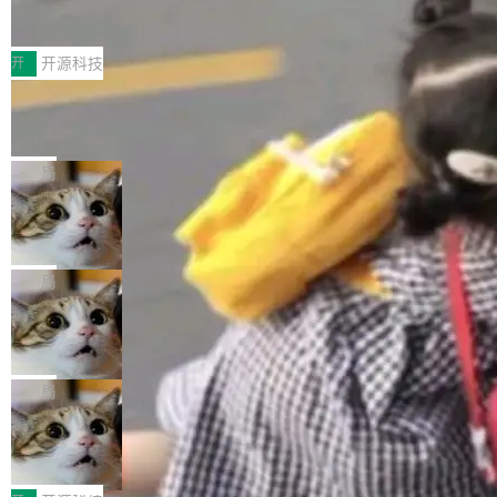
Testin XAgent：CIO智能测试落地指南
据修改操作、完整的表结构管理与分区演进，以
为，Grokipedia可能只是限...
文件的约定 把文件放到 resources/i18n/ 下： r
及 rewrite_data_files、expire_snapshots 等日
7月30日，TiD2026质量竞争力大会在北京中关
esources/i18n/messages.properties ...
常维护操作，并完整支持 Iceberg V3 格式。
村国家自主创新示范区会议中心开幕。本届大会
开
开源科技
由中关村智联软件服务业质量创新联盟主办，以
让非法状态不可表示：一篇关于 ADT
“智构可信·质创未来——AI原生时代的质量新范
的帖子在 Reddit 火了
式”为主题，直面AI从实验室走向规模化产业落地
有一种东西，一旦用过就回不去了。Alex Fedos
的核心质量命题。会上，《2026智能研发生产力
eev 管它叫"软件设计的基石"。 他说的东西不新
局
工具选型手册》发布，Testin云测的Testin XAge
鲜——代数数据类型（ADT），尤其是和类型
Cloudflare 开源内部企业 AI 平台 Clou
nt智能测试系统入选AI测试领域代表产品。对CI
（sum type）。但他说清楚了一件事：这不是类
dflare OS
O而言，这提示了一个转变：AI测试正在从效率
型系统的学术体操，是日常编码的思维方式。 文
Cloudflare 发布了一个开源项目 Cloudflare O
工具升级为企业的质量基础设施。 CIO面对的新
章从一个简单的例子切入。一个网站的深色主题
S。如果你只看官方博客，你会觉得这是又一
局
现实 过去两年，CIO们的焦虑清单上多了两项：
设置，如果用布尔值 + 可空字段来表示——bool
个"AI 知识库 + 聊天机器人"——每个大厂都在
一是如何让大模型和智能体应用安全地从PoC走
Deno 团队开源 Celld，可自托管的分
ean 表示是否可切换，nullable 的默认模式、浅
做，没什么新鲜的。 但 Kenton Varda 在 Twitte
向生产，二是如何让测试团队跟得上AI应用...
布式 Durable Objects
色方案、深色方案——会产生大量无意义的组
r 上把事情说清楚了： 今天我们发布了 Cloudfla
Ryan Dahl 领导的 Deno 团队推出了最新开源项
合。方案缺了、配置冲突了、全 null 了。要知道
re OS，一个带连接器的聊天机器人，跟其他所
目 Celld，一个能在自己机器上运行 Cloudflare
局
哪些组合有效，作者说，你得靠"文档、校验、或
有科技公司做的一样。只不过，实际上它不一
Workers 和 Durable Objects 的守护进程。 设
者部落知识"。 换个写法。Rust 的 enum，两个
样。这是 Sandstorm.io 的重制版，我十年前的
鲁大师7月新机性能/流畅/AI榜：vivo夺
计思路很直接：每个对象是一个独立的 SQLite
变体：Switchable...
性能、流畅双第一，三星Galaxy Z系列
那个创业公司。不同的是，这次它构建在 Cloudf
数据库，按名称寻址，复制到你自己的 S3 兼容
2026年7月的手机市场，由于存储等硬件成本暴
新折叠缺席
lare Workers 上——我花了九年时间搭建的平台
存储库里。节点之间只通过这个存储库协调——