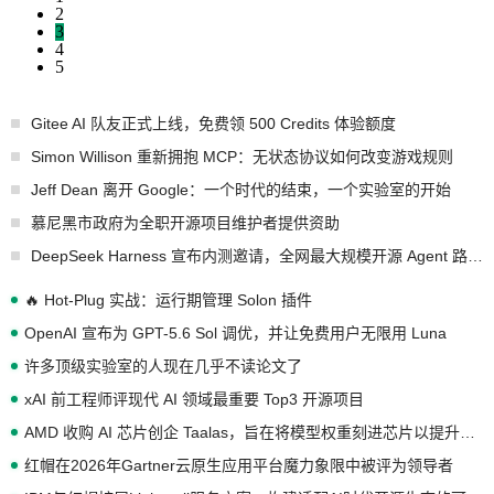
2
3
4
5
Gitee AI 队友正式上线，免费领 500 Credits 体验额度
Simon Willison 重新拥抱 MCP：无状态协议如何改变游戏规则
Jeff Dean 离开 Google：一个时代的结束，一个实验室的开始
慕尼黑市政府为全职开源项目维护者提供资助
DeepSeek Harness 宣布内测邀请，全网最大规模开源 Agent 路演现场诞生
🔥 Hot-Plug 实战：运行期管理 Solon 插件
OpenAI 宣布为 GPT-5.6 Sol 调优，并让免费用户无限用 Luna
许多顶级实验室的人现在几乎不读论文了
xAI 前工程师评现代 AI 领域最重要 Top3 开源项目
AMD 收购 AI 芯片创企 Taalas，旨在将模型权重刻进芯片以提升推理性能
红帽在2026年Gartner云原生应用平台魔力象限中被评为领导者