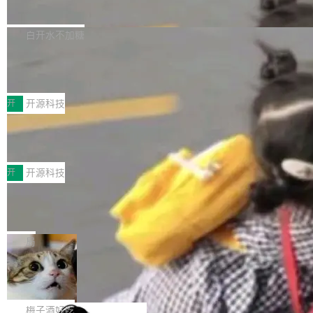
流仅能覆盖资本开支的12...
的差异点。 异步后台 agent：Muse Code 有一
腾讯网平团队宣布开源了 UCL-MPComm 通信
个主 agent 循环，外加一组后台 agent。这些后
库，并将作为transport接入Mooncake TENT。
白开水不加糖
台 agent...
该通信库针对AI Memory池化场景的数据传输需
CoStrict入选工信部2025人工智能应用
求进行了深度优化，能够实现数据中心内大规模
典型案例
计算节点间多种内存类型的高性能通信。 UCL-
近日，工信部科技司公示《2025人工智能应用典
MPComm将作为一种传输引擎接入Mooncake T
型案例入选名单》，深信服“面向企业研发场景的
开
开源科技
ENT，实现零拷贝传输性能提升30%、非零拷贝
开源 AI 编程平台 CoStrict 应用”凭借卓越的技术
深信服AI算力网关入选工信部人工智能
传输性能最高提升5倍。UCL-MPComm底层基
创新与落地成效成功入选。 全链路私有化部署，
应用典型案例！
于自研UCL-Engine通信引擎，后续腾讯网平将
助力企业AI研发安全落地 当前，越来越多企业已
前不久，工业和信息化部正式发布《2025年人工
持续开源更多基于UCL-Engine的高性能通信组
经开始引入 AI Coding 工具，通过调用公有云模
智能应用典型案例名单》，集中展示人工智能在
开
开源科技
件。 腾讯网平团队在UCL-MPComm中实现了一
型或企业内部部署模型提升研发效率。但随着 AI
各领域的应用成果，覆盖技术底座、行业赋能、
个独立于业务线程的全局通信引擎（Engine），
Coding 从个人辅助工具逐步走向团队级、组织
Jeff Dean 离开 Google：一个时代的结
产品应用、支撑保障、专题等五大方向。深信服
并实...
束，一个实验室的开始
级应用，企业在规模化落地过程中，对安全性、
AI算力网关（AI创新平台）成功入选！ 随着各行
Google 员工编号 20。MapReduce 作者之一。
可控性和代码质量提出了更高要求。 首先是数据
各业的Agent走向规模化建设，算力构成形态逐
Bigtable 作者之一。TensorFlow 的作者之一。
局
安全与合规要求。对于大多数普通研发场景，公
渐丰富，用户关注的重点也在发生变化：不只是
Gemini 的架构师。Google 首席科学家。 Jeff D
有云模型能够满足快速试用和效率提升的需求。
让AI用起来，还要进一步看清混合算力时代下，
🔥 SolonCode v2026.8.4 发布：界面
ean 在 Google 工作了 27 年后，宣布离职。 他
但对于金融、能源、医疗等对数据安全要求较...
字体可调、22 种语言、记忆搜索增强
Token花在哪里、算力是否被充分利用，以及持
不是一个人走。一同离开的还有 Sanjay Ghema
打开终端就能上岗的全中文编码智能体，这一轮
续增长的AI成本该如何优化。 深信服AI算力网关
wat（Google 员工编号 23，Jeff Dean 二十多
把「看得清、用母语、记得住」三件事一次补
梅子酒好吃