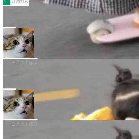
增，手机厂商的日子也不好过啊，新机速度明显
开
开源科技
——并且深度集成了 AI。这基本上是我十年秘密
没有控制平面，没有共识协议。每个对象自带一
放缓，因此硝烟味淡了许多。新机参数规格除开
计划的顶峰。 十年前，Ken...
个小型数据库，应用天然按分片构建，单个数据
Zed 推出 DeltaDB，一个记录 commit
高价的三星折叠（三星Galaxy Z Fold8 Ultra / Z
之间所有操作的版本控制系统
库的竞争和爆炸半径问题在设计层面就被消除
Fold8 / Z Flip8）外，其余要么是中低端机器，
Zed 编辑器团队发布了新项目——DeltaDB，一
了。 闲置的 cell 会休眠到几乎不占资源。当 cel
例如iQOO Z11i、REDMI Note 17、REDMI No
个在 git commit 之间记录每一次编辑操作的版
局
l 迁移或唤醒时，新宿主从 S3 恢复 SQLite 数据
te 17 Pro、OPPO K15，要么是vivo X300 E这
本控制系统。目前处于 Early Access 阶段。 De
库继续执行。存储库是持久化的唯一真相...
样的次旗舰。 Galaxy Z Fold8 Ultra / Z Fold8 /
SpaceXAI 单季资本开支达 183 亿美元
ltaDB 的核心思路直接写在 landing page 最显
Z Flip8三款折叠屏新机均在7月22日发布，且全
眼的位置：「Software is made between com
根据风险投资人Tomer Tunguz 博客（VC 分
部搭载骁龙8 Elite Gen5 for Galaxy，它们本该
mits」——软件是在 commit 之间写出来的。git
析）披露的最新分析与第二季度业绩报告，Spac
白开水不加糖
是7月性...
只记录了你提交的最终状态，但真正的工作过程
eXAI在上个季度的总资本支出飙升至183.7亿美
——打字、删改、试错、agent 对话——都在 co
Meta 发布终端编程 Agent“Muse Cod
元。其中，绝大部分资金被直接用于 AI 领域，
e” 和 Muse Spark 1.2 模型
mmit 之间的空隙里丢失了。 DeltaDB 要做的就
金额高达158.3亿美元，这一单项投入已经逼近
Meta 今天发布了两款 AI 产品：Muse Code，
是把这段空隙补上。 回退到任何一次编辑：Delt
微软同期总资本开支的四成。 与亚马逊、Alpha
一个在终端里运行的编程 agent；Muse Spark
局
aDB 捕获 commit 之间的每一次操作，...
bet、微软以及 Meta 等传统科技巨头相比，Spa
1.2，驱动这个 agent 的新模型。一句话概括：
ceXAI的资金消耗速度尤为引人瞩目。然而，支
美团开源 LoHoSearch，用知识图谱校
你可以用 curl -fsSL https://dev.meta.ai/install.
准 AI 能力认知
撑庞大支出的资金来源却呈现出截然不同的面
sh | bash 安装一个能在大项目里自动规划、写
机器出题的前提，是让机器拥有全局视野。整个
貌。数据显示，微软和 Meta 主要依托充沛的经
代码、验证结果的 AI 终端工具。 据介绍，Muse
构建流程可以分为四个环节：建图 → 控制难度
白开水不加糖
营现金流来覆盖资本开支，其资本支出覆盖率分
Code 是 Meta 的编程 agent 产品。它和市场上
→ 质量把关 → 数据概览。
别达到155% 和106%;而SpaceXAI的经营现金
已有的终端编程 agent 在设计理念上有几个明显
腾讯开源 UCL-MPComm 通信库