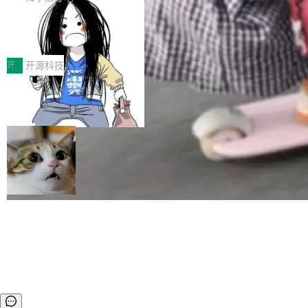
正是围绕这些实际问题，从Token治理和成本治
年的编程搭档，MapReduce 和 Bigtable 的共同
齐。 SolonCode 是什么 SolonCode 是杭州无
理两个方面，让用户的每一份算力都看得清、管
作者）、Quoc Le（Google 大脑核心成员，Se
让“代码语义理解”深度释放AI Coding
耳科技研发的企业级终端编码智能体——一位全
得住、用得稳、省得下、更安全！ 一、从现在开
价值潜能：华为云码道（CodeArts）
q2Seq 和 DocAI 的共同发明人）以及 Oriol Vin
中文驱动的数字员工，自主理解需求、规划步
一、代码仓深度理解技术的作用与价值 在软件工
始，Token使用一目...
代码仓技术解析
yals（Gemini 联合负责人，AlphaSta...
骤、编写代码。不挑模型、不挑平台，curl 一行
程实践中，代码仓是企业核心知识资产的主要载
开
开源科技
装完即用。 开源地址：Gitee · GitCode · GitHu
体。企业级代码仓库通常包含数十万乃至数百万
b 安装 支持 Java 8+（8~26）、macOS / Linu
一条“删库”命令跑 17 小时，算法工程
个文件，其规模远超单次模型调用可承载的上下
师删光 89TB 数据只为干私活
x / Windows / Harmony PC。 # macOS / Linu
文窗口。随着项目规模的持续扩张与代码历史的
最高人民检察院8月4日公布了一起案件：北京一
x / Harmony PC curl -fsSL https://solon.noea
不断累积，代码仓中的模块关系、接口契约、业
名90后算法工程师王某，为了给自己接的私活腾
局
r.org/solon...
务逻辑等关键信息往往分散于数十乃至数百个文
服务器空间，删光了公司AI游戏部门的全部核心
件之中，形成高度复杂的知识关联网络。传统的
数据。 王某2024年1月入职东城区某科技公司AI
代码检索手段（如关键词匹配、目录遍历）仅能
短剧部门，有互联网大厂背景。在公司内部架构
在语法层面完成文本定位，难以触及代码的语义
调整期间，部门三次通知全员将数据从A集群迁
内涵与结构关联，导致开发者使用代码智能体在
移到B集群，王某都回复了"收到"。 他没有迁移
理解大规模代码仓时面临显著"代码仓理解"瓶
数据。2024年9月3日下午4点，他使用此前登录
颈。 代码仓深度理解服务（以下简称" CodeBas
的账号密码进入A集群，输入了一条被程序员圈
e深度理解服务"）是华为云码道（CodeA...
称为"删库跑路"的命令——最高管理员权限、无
需确认、强制递归删除。17个小时后，运维人员
发现异常并中止进程时，89TB数据已经没了。