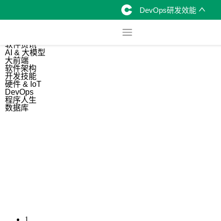
DevOps研发效能
综合
开源资讯
软件资讯
AI & 大模型
大前端
软件架构
开发技能
硬件 & IoT
DevOps
程序人生
数据库
1