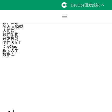
DevOps研发效能
综合
开源资讯
软件资讯
AI & 大模型
大前端
软件架构
开发技能
硬件 & IoT
DevOps
程序人生
数据库
1