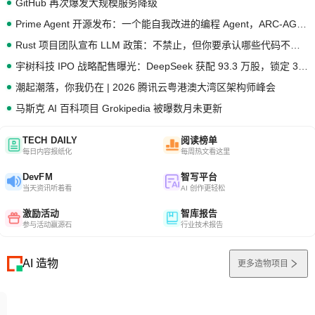
GitHub 再次爆发大规模服务降级
Prime Agent 开源发布：一个能自我改进的编程 Agent，ARC-AGI 3 超越人类专家基线
Rust 项目团队宣布 LLM 政策：不禁止，但你要承认哪些代码不是你写的
宇树科技 IPO 战略配售曝光：DeepSeek 获配 93.3 万股，锁定 36 个月
潮起潮落，你我仍在 | 2026 腾讯云粤港澳大湾区架构师峰会
马斯克 AI 百科项目 Grokipedia 被曝数月未更新
TECH DAILY
阅读榜单
每日内容报纸化
每周热文看这里
DevFM
智写平台
当天资讯听着看
AI 创作更轻松
激励活动
智库报告
参与活动赢源石
行业技术报告
AI 造物
更多造物项目