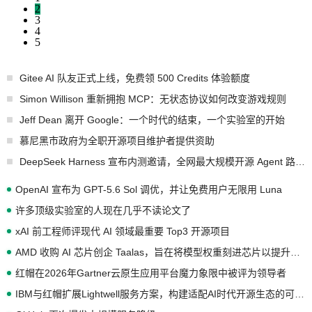
2
3
4
5
Gitee AI 队友正式上线，免费领 500 Credits 体验额度
Simon Willison 重新拥抱 MCP：无状态协议如何改变游戏规则
Jeff Dean 离开 Google：一个时代的结束，一个实验室的开始
慕尼黑市政府为全职开源项目维护者提供资助
DeepSeek Harness 宣布内测邀请，全网最大规模开源 Agent 路演现场诞生
OpenAI 宣布为 GPT-5.6 Sol 调优，并让免费用户无限用 Luna
许多顶级实验室的人现在几乎不读论文了
xAI 前工程师评现代 AI 领域最重要 Top3 开源项目
AMD 收购 AI 芯片创企 Taalas，旨在将模型权重刻进芯片以提升推理性能
红帽在2026年Gartner云原生应用平台魔力象限中被评为领导者
IBM与红帽扩展Lightwell服务方案，构建适配AI时代开源生态的可信基础设施