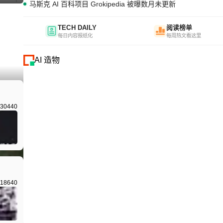
马斯克 AI 百科项目 Grokipedia 被曝数月未更新
TECH DAILY
阅读榜单
每日内容报纸化
每周热文看这里
AI 造物
I生成
30440
18640
I生成