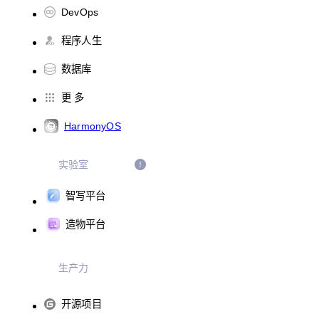
DevOps
程序人生
数据库
更 多
HarmonyOS
实验室
智写平台
造物平台
生产力
开源项目