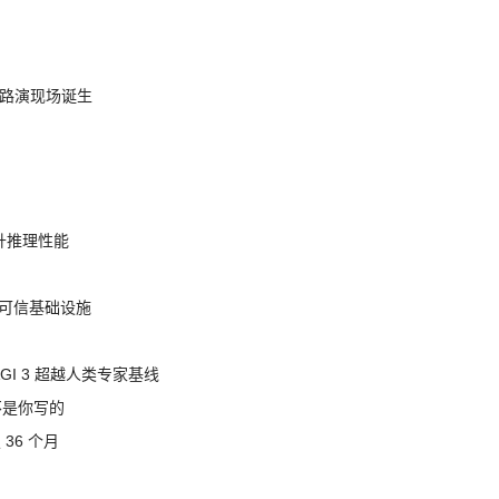
nt 路演现场诞生
提升推理性能
态的可信基础设施
AGI 3 超越人类专家基线
不是你写的
 36 个月