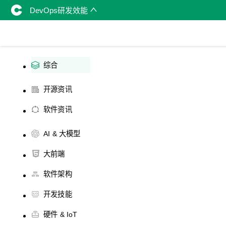
DevOps研发效能
综合
开源资讯
软件资讯
AI & 大模型
大前端
软件架构
开发技能
硬件 & IoT