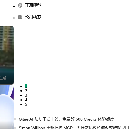
开源模型
公司动态
I生成
1
2
3
4
5
Gitee AI 队友正式上线，免费领 500 Credits 体验额度
Simon Willison 重新拥抱 MCP：无状态协议如何改变游戏规则