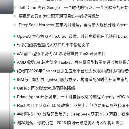
Jeff Dean 离开 Google：一个时代的结束，一个实验室的开始
I生成
慕尼黑市政府为全职开源项目维护者提供资助
DeepSeek Harness 宣布内测邀请，全网最大规模开源 Age
OpenAI 宣布为 GPT-5.6 Sol 调优，并让免费用户无限用 Luna
许多顶级实验室的人现在几乎不读论文了
xAI 前工程师评现代 AI 领域最重要 Top3 开源项目
AMD 收购 AI 芯片创企 Taalas，旨在将模型权重刻进芯片以
I生成
红帽在2026年Gartner云原生应用平台魔力象限中被评为领导者
IBM与红帽扩展Lightwell服务方案，构建适配AI时代开源生
GitHub 再次爆发大规模服务降级
Prime Agent 开源发布：一个能自我改进的编程 Agent，ARC-
Rust 项目团队宣布 LLM 政策：不禁止，但你要承认哪些代码
宇树科技 IPO 战略配售曝光：DeepSeek 获配 93.3 万股，锁定
潮起潮落，你我仍在 | 2026 腾讯云粤港澳大湾区架构师峰会
I生成