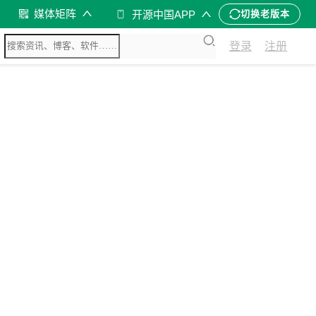
媒体矩阵
开源中国APP
切换老版本
登录
注册