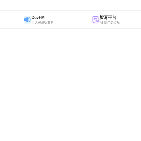
DevFM
智写平台
当天资讯听着看
AI 创作更轻松