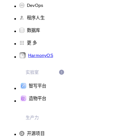
DevOps
程序人生
数据库
更 多
HarmonyOS
实验室
智写平台
造物平台
生产力
开源项目