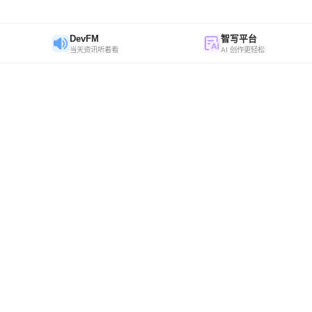
DevFM
智写平台
当天资讯听着看
AI 创作更轻松