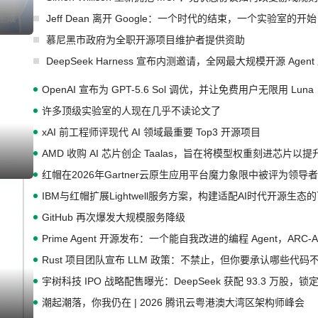
Jeff Dean 离开 Google：一个时代的结束，一个实验室的开始
慕尼黑市政府为全职开源项目维护者提供资助
DeepSeek Harness 宣布内测邀请，全网最大规模开源 Age
OpenAI 宣布为 GPT-5.6 Sol 调优，并让免费用户无限用 Luna
许多顶级实验室的人现在几乎不读论文了
xAI 前工程师评现代 AI 领域最重要 Top3 开源项目
AMD 收购 AI 芯片创企 Taalas，旨在将模型权重刻进芯片以
红帽在2026年Gartner云原生应用平台魔力象限中被评为领导者
IBM与红帽扩展Lightwell服务方案，构建适配AI时代开源生
GitHub 再次爆发大规模服务降级
Prime Agent 开源发布：一个能自我改进的编程 Agent，ARC-
Rust 项目团队宣布 LLM 政策：不禁止，但你要承认哪些代码
宇树科技 IPO 战略配售曝光：DeepSeek 获配 93.3 万股，锁定
潮起潮落，你我仍在 | 2026 腾讯云粤港澳大湾区架构师峰会