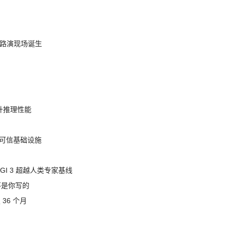
nt 路演现场诞生
提升推理性能
态的可信基础设施
AGI 3 超越人类专家基线
不是你写的
 36 个月