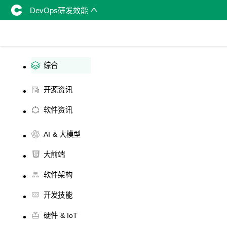
DevOps研发效能
综合
开源资讯
软件资讯
AI & 大模型
大前端
软件架构
开发技能
硬件 & IoT