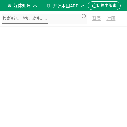
媒体矩阵
开源中国APP
切换老版本
登录
注册