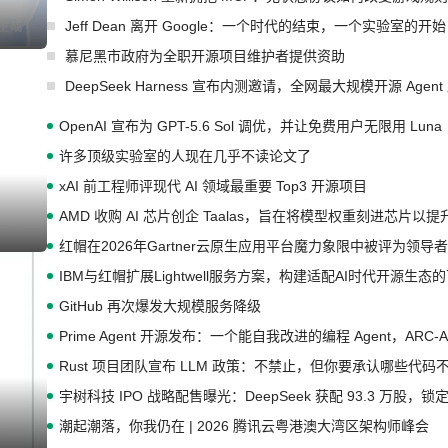
Jeff Dean 离开 Google：一个时代的结束，一个实验室的开始
慕尼黑市政府为全职开源项目维护者提供资助
DeepSeek Harness 宣布内测邀请，全网最大规模开源 Age
OpenAI 宣布为 GPT-5.6 Sol 调优，并让免费用户无限用 Luna
许多顶级实验室的人现在几乎不读论文了
xAI 前工程师评现代 AI 领域最重要 Top3 开源项目
AMD 收购 AI 芯片创企 Taalas，旨在将模型权重刻进芯片以
红帽在2026年Gartner云原生应用平台魔力象限中被评为领导者
IBM与红帽扩展Lightwell服务方案，构建适配AI时代开源生
GitHub 再次爆发大规模服务降级
Prime Agent 开源发布：一个能自我改进的编程 Agent，ARC-
Rust 项目团队宣布 LLM 政策：不禁止，但你要承认哪些代码
宇树科技 IPO 战略配售曝光：DeepSeek 获配 93.3 万股，锁定
潮起潮落，你我仍在 | 2026 腾讯云粤港澳大湾区架构师峰会