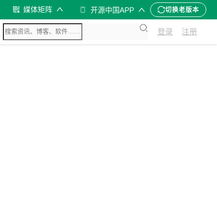
媒体矩阵
开源中国APP
切换老版本
登录
注册