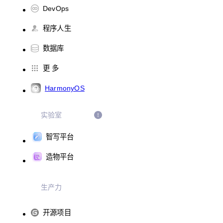
DevOps
程序人生
数据库
更 多
HarmonyOS
实验室
智写平台
造物平台
生产力
开源项目