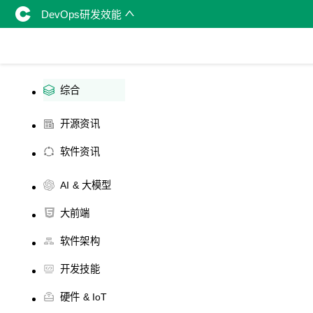
DevOps研发效能
综合
开源资讯
软件资讯
AI & 大模型
大前端
软件架构
开发技能
硬件 & IoT