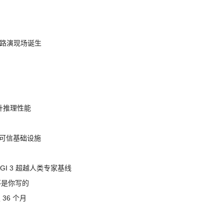
nt 路演现场诞生
提升推理性能
态的可信基础设施
AGI 3 超越人类专家基线
不是你写的
 36 个月