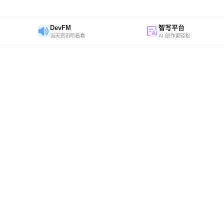
DevFM
智写平台
当天资讯听着看
AI 创作更轻松