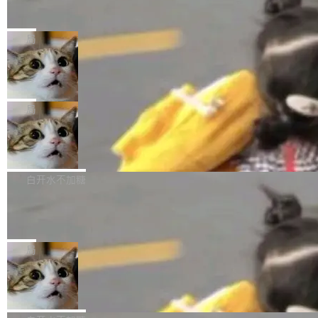
单的模型规模升级，而是基于 SenseNova U1
nap
el + Harness = Agent。模型负责理解和推理，
的一次系统性迭代，不仅在同一架构中贯通视觉
Ubuntu 正在把又一个核心系统包从 deb 转为 s
Harness 负责把能力落到真实环境中——调用工
理解、推理、生成与编辑，还仅以 8B-MoT 的轻
nap。这次是 hwctl——一个用来检查 Ubuntu
局
具、读写文件、管理上下文、处理错误、完成闭
量大小，将能力推进到4K、更精细的真实质感、
硬件认证状态的命令行工具。 Canonical 工程师
环。崔添翼招人的标...
更复杂的视觉控制和可持续迭代编辑。 相比 U
Dario Amodei 担心新人来 Anthropic
Alan Griffiths 在邮件列表中说得很直白：「hwc
只为金钱，不为使命
1，U1.5-Lite-Preview 在以下方向上带来了显著
tl 是一个 Ubuntu 专有的包，它和它的依赖项都
顶级 AI 研究员在两家公司之间来回跳，中间只
提升： 原生支持4K图像生成； 更精细的局部纹
是 Ubuntu 专有的，不会用在其他发行版上。」
隔了几天。 Lilian Weng 上周刚宣布因健康原因
局
理、细节与真实世界质感； 更准确的中英文文字
所以 deb 版本的受众实际上为零。既然只有 Ub
离开 Thinking Machines Lab，说自己作为联合
生成与复杂版式组织； 更稳定的图...
untu 用户在用，那用 snap 打包就没什么可纠结
FFmpeg 9.0 发布
创始人的角色「太累了」。几天后，The Inform
的。 从 deb 到 snap 的迁移路径 hwctl 是 rust-
ation 就曝出她将重回 OpenAI，负责递归自我
FFmpeg 9.0 现已发布，包含多项改进。官方更
hwlib 硬件 API 库的一部分，命令行工具负责查
改进方向的研究。她是 Thinking Machines 过
新日志列出的 9.0 版本主要更新内容如下： 扩
白开水不加糖
询 Ubuntu 的硬件认证数据库。...
去一年内第四个离开的联合创始人。 这家由前
展 AMF 色彩转换器 (vf_vpp_amf) 的 HDR 功能
OpenAI CTO Mira Murati 创立的公司，连创始
DeepSeek V4 Flash 单日消耗 8 万亿 t
MP4 muxer 中支持 LCEVC 音轨复用 Playdate
okens 登顶热搜
团队都留不住。 但 Thinking Machines 不是唯
视频编码器和多路复用器 添加 v360_vulkan filt
8 万亿 tokens。一天。一家公司的消耗。 Open
一在人才争夺战中失血的公司。六月，Google
er HE-AAC 960 解码 (DAB+) transpose_cuda
Code 在 X 上发帖：「DeepSeek Flash did 8T
局
连失两员大将：Noam Shazeer 去了 Op...
filter 添加 AMF Frame Rate Converter (vf_frc
tokens on August 1st. 5T of free usage + 3T
_amf) filter SMPTE 2094-50 元数据支持和直
NetBSD 11.0 正式发布
on OpenCode Go.」79.8 万次浏览，连带着 #
通 ProRes RAW VideoToolbox 硬件加速器 AP
DeepSeek一天消耗了8万亿# 上了微博热搜——
NetBSD 11.0 现已正式发布，这是 NetBSD 操
V ...
注意这是 OpenCode 一家的消耗。 OpenCode
作系统的第十八个主要版本。 自 NetBSD 10.1