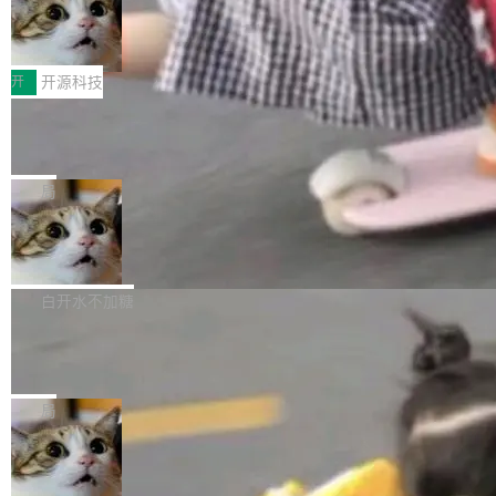
者部落知识"。 换个写法。Rust 的 enum，两个
样。这是 Sandstorm.io 的重制版，我十年前的
鲁大师7月新机性能/流畅/AI榜：vivo夺
计思路很直接：每个对象是一个独立的 SQLite
变体：Switchable...
性能、流畅双第一，三星Galaxy Z系列
那个创业公司。不同的是，这次它构建在 Cloudf
数据库，按名称寻址，复制到你自己的 S3 兼容
2026年7月的手机市场，由于存储等硬件成本暴
新折叠缺席
lare Workers 上——我花了九年时间搭建的平台
存储库里。节点之间只通过这个存储库协调——
增，手机厂商的日子也不好过啊，新机速度明显
开
开源科技
——并且深度集成了 AI。这基本上是我十年秘密
没有控制平面，没有共识协议。每个对象自带一
放缓，因此硝烟味淡了许多。新机参数规格除开
计划的顶峰。 十年前，Ken...
个小型数据库，应用天然按分片构建，单个数据
Zed 推出 DeltaDB，一个记录 commit
高价的三星折叠（三星Galaxy Z Fold8 Ultra / Z
之间所有操作的版本控制系统
库的竞争和爆炸半径问题在设计层面就被消除
Fold8 / Z Flip8）外，其余要么是中低端机器，
Zed 编辑器团队发布了新项目——DeltaDB，一
了。 闲置的 cell 会休眠到几乎不占资源。当 cel
例如iQOO Z11i、REDMI Note 17、REDMI No
个在 git commit 之间记录每一次编辑操作的版
局
l 迁移或唤醒时，新宿主从 S3 恢复 SQLite 数据
te 17 Pro、OPPO K15，要么是vivo X300 E这
本控制系统。目前处于 Early Access 阶段。 De
库继续执行。存储库是持久化的唯一真相...
样的次旗舰。 Galaxy Z Fold8 Ultra / Z Fold8 /
SpaceXAI 单季资本开支达 183 亿美元
ltaDB 的核心思路直接写在 landing page 最显
Z Flip8三款折叠屏新机均在7月22日发布，且全
眼的位置：「Software is made between com
根据风险投资人Tomer Tunguz 博客（VC 分
部搭载骁龙8 Elite Gen5 for Galaxy，它们本该
mits」——软件是在 commit 之间写出来的。git
析）披露的最新分析与第二季度业绩报告，Spac
白开水不加糖
是7月性...
只记录了你提交的最终状态，但真正的工作过程
eXAI在上个季度的总资本支出飙升至183.7亿美
——打字、删改、试错、agent 对话——都在 co
Meta 发布终端编程 Agent“Muse Cod
元。其中，绝大部分资金被直接用于 AI 领域，
e” 和 Muse Spark 1.2 模型
mmit 之间的空隙里丢失了。 DeltaDB 要做的就
金额高达158.3亿美元，这一单项投入已经逼近
Meta 今天发布了两款 AI 产品：Muse Code，
是把这段空隙补上。 回退到任何一次编辑：Delt
微软同期总资本开支的四成。 与亚马逊、Alpha
一个在终端里运行的编程 agent；Muse Spark
局
aDB 捕获 commit 之间的每一次操作，...
bet、微软以及 Meta 等传统科技巨头相比，Spa
1.2，驱动这个 agent 的新模型。一句话概括：
ceXAI的资金消耗速度尤为引人瞩目。然而，支
美团开源 LoHoSearch，用知识图谱校
你可以用 curl -fsSL https://dev.meta.ai/install.
准 AI 能力认知
撑庞大支出的资金来源却呈现出截然不同的面
sh | bash 安装一个能在大项目里自动规划、写
机器出题的前提，是让机器拥有全局视野。整个