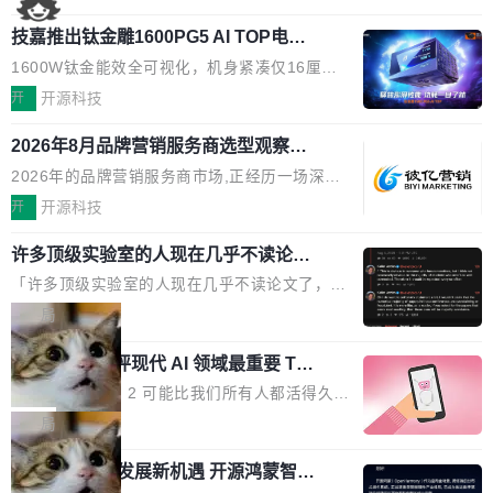
国消费者调研则指出,37%的用户在有明确购买需
工具栏功能，能让你在任意网页选中文本就直接
了，你为什么还要再做一个"，我都觉得这个问题
求时倾向于先问AI。几组数据指向一致:GEO已
技嘉推出钛金雕1600PG5 AI TOP电
用 AI，完全不用切换标签页。 划词工具栏是什
问得好。 因为我自己也是从用户变成开发者的。
从营销"加分项"变成品牌在AI时...
源：为发烧级主机与本地AI算力打造旗
么 安装 AI Helper 后，在任意网页选中文本，选
现有产品的天花板 我用过不少 AI 浏览器插件。
1600W钛金能效全可视化，机身紧凑仅16厘米
舰供电方案
区旁边会自动浮现一个工具栏： 工具 功能 典型
刚开始觉得都挺好——选中一段文字，弹出解
继2026台北电脑展首度亮相后，技嘉科技近日正
开
开源科技
场景 AI 搜索 联网搜索相关信息 看到陌生概念，
释；写邮件时帮你润色；看英文网页给你翻译摘
式发布钛金雕1600PG5 AI TOP电源。这款高端
想快速了解背景 解释 让 AI 解释选中文本 读到
要。但用久了你会发现，它们本质上都是同一类
2026年8月品牌营销服务商选型观察：
电源专为发烧级DIY主机与本地AI算力平台打
费解...
从流量思维到品牌资产思维的范式转移
东西：一个带网页上下文的聊天框。 它们能读取
造，整机长度仅16厘米，提供1600W额定功率
2026年的品牌营销服务商市场,正经历一场深刻
页面的文本，然后把文本丢给大模型，再返回一
与80PLUS钛金能效；支持ATX 3.1与PCIe 5.1
的价值重构。全球全案品牌代理机构市场从2025
开
开源科技
段回答。仅此而已。 这当然有用，但总觉得差点
规范，结合服务器级元件、完善供电线材与内置
年的83.1亿美元增长至2026年的86.6亿美元,年
意思。比如我在一个后台管理系统里，需要填50
实时LCD监控屏，可充分满足当下高阶PC主机
许多顶级实验室的人现在几乎不读论文
复合增长率达5.44%,预计2032年将突破120亿美
个表单字段，每个字段还有联动逻辑；比如我
了
的严苛使用需求。 澎湃功率，紧凑机身 钛金雕1
元。数字广告与公共关系相关服务市场更是从20
「许多顶级实验室的人现在几乎不读论文了，而
想...
600PG5 AI TOP具备强悍输出功率，同时实现
25年的8463亿美元扩张至2026年的8763亿美
且他们认为 ICLR/ICML/NeurIPS 充斥着大量过
局
机身尺寸大幅精简。整机长度仅16厘米，属于同
元。数字的背后是一个清晰的事实——品牌对专
度宣传和欺诈。」 OpenAI 研究员 Keller Jorda
功率段机身尺寸十分紧凑的1600W电源产品。小
业化营销服务的需求从未如此迫切。 但市场扩容
xAI 前工程师评现代 AI 领域最重要 Top
n 这条推文引发了广泛讨论。他不是在说风凉
巧机身有效提升市面主流标准A...
3 开源项目
的同时,服务商的竞争逻辑正在改变。2026年Top
话，他是说出了一个圈内人尽皆知但很少公开捅
Flash Attention 2 可能比我们所有人都活得久。
Agency年度合辑的观察指出,“产品”这个离消费
破的事实。 Jordan 随后补充了一句软化声明：
这句话不是来自某个技术博客，而是出自 Hieu
局
者最近的载体,在整个品牌营销层面的权重显著变
「我不认为这些会议上大部分论文都在过度宣传
Pham 的一条推文。Hieu Pham 是谁？他是 xAI
高了。全域营销服务商的竞争正在从规模转向深
或造假。问题是，作为读者，如果你筛选出那些
共商智能硬件发展新机遇 开源鸿蒙智能
的早期工程师之一，在 Grok 训练基础设施团队