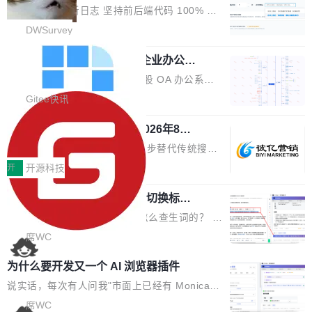
改，考试能力升级
创始合伙人张鸣晨表示，AI产业化是长期产融结
ws 内置应用臃肿早就是老话题了，但一款天气
DWSurvey 更新日志 坚持前后端代码 100% 开
合过程，早期优质技术项目需持续资本与产业资
应用占用内存就超过 1G 还是过于离谱——问题
源助力企业建设自主可控的问卷调研系统 官网地
DWSurvey
源赋能，助力创新从概念走向落地。现场青年学
出在 WebView2。微软的天气 App 本质上是一
址www.diaowen.net ➔ 源码下载Gitee 仓库 ➔
者、产业专家、投资人围绕AI前沿技术瓶颈、行
个嵌在 Edge WebView 里的网页。它不是一个
勾股 OA v6.0.2 已经发布，企业办公系
本次更新新增短信验证修改已答问卷功能，提升
业固有认知重构等议题展开跨界对话，聚焦行业
统
「应用」，它是一个运行在浏览器引擎里的网
答卷安全性；同时升级考试能力，完善填空题判
勾股 OA v6.0.2 已经发布。 勾股 OA 办公系统
真实痛点与突破方向...
页，外面套了一层 Windows 的壳。 WebView2
分、防切屏等功能体验，并优化多项产品细节，
是一款简单实用的开源的企业办公系统。系统集
Gitee快讯
本身就是个内存大户。它加载了完整的 Edge 渲
提升整体使用体验。 新增功能 01. 新增验证手
成了系统设置、附件管理、人事管理、行政管
染引擎，包括 JavaScript 引擎...
机号后查看、修改已答问卷功能 02. 新增填空题
942亿赛道如何选对伙伴？2026年8月G
理、消息管理、资产管理、企业公告、知识网
EO公司推荐
判分功能 03. 添加协作管理员支持树形结构选择
盘、审批流程设置、办公审批、工作计划、工作
当DeepSeek、豆包等大模型逐步替代传统搜索
体验优化与修复 •页面与体验优化 优化工作台首
汇报、工作日志、日常办公、财务管理、客户管
成为用户获取信息的主要入口,品牌竞争的逻辑变
开
开源科技
页 UI 展示效果，提升页面使用体验。 优化防切
理、合同管理、项目管理、任务管理等功能模
了:不再是争抢关键词排名,而是想办法进入AI脱
屏提醒规则，调整为每次切屏均触发提示，提升
块。系统简约，易于功能扩展，方便二次开发，
任意网页划词 AI 问答：不用切换标签页
口而出的那个答案。"GEO公司推荐"这个搜索词
考试规范性。 优化登录状...
的效率秘诀
可以用来做日常 OA，CRM，ERP，业务管理等
背后,折射的是企业面对新兴服务赛道时的集体困
看英文技术文档的时候，你是怎么查生词的？ 我
系统。 勾股OA6.0.2版本主要是对勾股OA 6第
惑——该信谁、看什么、怎么选。 据易观分析
猜大多数人的流程是：选中单词 → Ctrl+C → 切
席WC
一个大版本发布的部分功能细节优化和bug问题
《中国GEO市场产业图谱》数据,2026年中国GE
到翻译标签页 → Ctrl+V → 看翻译 → 切回原
修复的版本，具体更新日志如下： 1、补全新版
为什么要开发又一个 AI 浏览器插件
O行业规模预计达942亿元,同比增长169.7%。G
文。遇到不懂的代码片段，再切到 ChatGPT 问
本的各个审批类型的审批单导出 2、优化各个审
artner同期预测,传统搜索引擎访问量年内将下滑
一下。来回切换几次，思路早断了。 今天介绍的
说实话，每次有人问我"市面上已经有 Monica、
核反确认审批的逻辑，使...
25%,AI载体流量占比突破40%;埃森哲2025年中
开源 Chrome 扩展 AI Helper，有一个划词浮动
Sider、Copilot for Chrome 这些 AI 浏览器插件
席WC