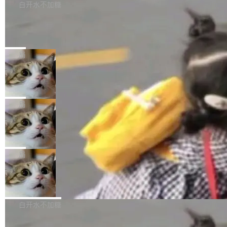
很多中国音视频开发者而言，这个名字并不陌
导致公司在多个项目上超支。《金融时报》报道
白开水不加糖
索“软件更新” > 检查更新，即可搜索新版本，下
生。十年前，他通过大量中文技术文章、源码分
称，仅一个项目的成本超支就高达 180 万美元
载安装完成升级即可。 没有...
析和开源示例，让一代开发者第一次真正理解 F
Hugging Face CEO 发声：中国正在开
（约合人民币 1215 万元）。 具体来说，一名工
源模型上碾压我们
Fmpeg，也成为很多人进入音视频开发领域的
程师借助 Anthropic 旗下 Claude Sonnet 模型
"他们正在开源模型上碾压我们。" Hugging Fac
“启蒙老师”。 而今年，恰好是雷霄骅离世十周
编写程序，目标是完成电商平台作者信息与商品
e CEO Clément Delangue 在 CNBC 的采访里
局
年。FFmpeg 社区最终选择用一个大版本的名
列表的数据匹配 —— 一项常规的数据处理任
没有拐弯抹角。他说中国正在赢得 AI 竞赛，而
字，留下了这份纪念。 雷霄骅曾是中国传媒大学
务，最终却产生了 180 万美元的账单，实际支出
当 AI agent 把源码变成了最好的扩展系
且按目前的速度，中国 AI 工具预计在今年底或
数字电视技术方向的博士生，长期从事视频、音
统，开发者工具必须开源
超出原定预算 860%。 更令人意外的是，该项目
2027 年就能追上美国前沿实验室的水平。 Dela
五年前，David Crawshaw 问过很多软件工程师
频技...
最终并未成功落地，而高额算力消耗持续运行长
ngue 把原因归结为一件事：开放协作。中国的
一个问题：你写过什么给自己用的程序？答案几
局
达 5 个月，公司直到财务对账时才察觉异常。这
AI 开发者在一个共享和协作的生态里加速迭代，
乎都是没有。工程师们整天用别人写的程序写程
意味着一个无人看管的 AI 程序，在近半年时间
而美国模型厂商在"闭门造车"。他的原话是 "buil
DeepSeek Harness 宣布内测邀请，全
序给别人用。偶尔有人自己写个博客系统、智能
里日夜不停地"烧钱"。 复盘显示，...
网最大规模开源 Agent 路演现场诞生
ding in silos"——各自为战，互不通气。 这个判
家居控制、家庭实验室，都算稀奇事。 Crawsh
一条内测招募帖，发出去的时候大概没人想到它
断从他嘴里说出来分量不同。Hugging Face 是
aw 是 Shelley 的作者，一个开源 AI coding age
会变成一场开源 Agent 生态的路演。 8月1日，
局
全球最大的开源 AI 平台，上面跑着上百万个模
nt。他最近在博客上写了一篇文章，核心论点很
DeepSeek Harness 团队负责人崔添翼（tiany
型。谁在开源赛道上领先，...
简单：开发者工具必须开源。 理由不是传统的自
商汤 SenseNova U1.5-Lite-Preview
i）在 X 上发帖： 「如果你是 Agent Harness 相
开源
由软件情怀，而是一个跟 AI agent 直接相关的
关开源项目的开发者，希望参加 DeepSeek Har
商汤科技宣布面向社区开源轻量级统一多模态模
技术判断。 两行 prompt 就能个性化任何软件 C
ness 的内测，可以回复或私信联系我。请附上
型的预览版本 SenseNova U1.5-Lite-Preview。
白开水不加糖
rawshaw 给出了两个 prompt。 第一个： "下载
GitHub id 以及开源代表作。」 DeepSeek 曾在
公告称，SenseNova U1.5-Lite-Preview并非简
某个软件的源码，在本地构建。修改 agent ...
官方招聘信息中写过一条简洁有力的公式：Mod
Ubuntu 将核心系统包从 deb 转成了 s