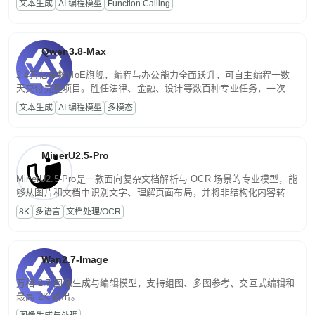
文本生成
AI 编程模型
Function Calling
文案处理等普惠刚需场景。
Qwen3.8-Max
2.4万亿参数MoE旗舰，编程与办公能力全面跃升，可自主编程十数
天交付完整项目。胜任法律、金融、设计等数百种专业任务，一次对
话端到端交付生产级成果。原生视觉理解贯穿规划、执行与验证全流
文本生成
AI 编程模型
多模态
程，支持超长文档与长视频的深度语义解析。长程任务中自主规划与
闭环迭代，持续进化。
MinerU2.5-Pro
MinerU2.5-Pro是一款面向复杂文档解析与 OCR 场景的专业模型，能
够从图片和文档中识别文字、理解页面布局，并将非结构化内容转换
为便于存储、检索和二次处理的结构化结果。
8K
多语言
文档处理/OCR
Wan2.7-Image
万相 2.7 图像生成与编辑模型，支持组图、多图参考、交互式编辑和
最高 2K 输出。