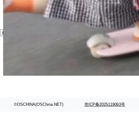
©OSCHINA(OSChina.NET)
京ICP备2025119063号