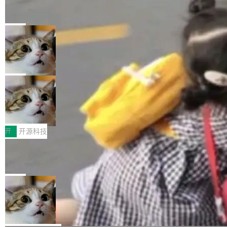
编写的流式 XML 解析器，MIT 许可证。和 libx
Cloudflare Computer 开源：你的 Age
户查找历史记录和切换到已打开的标签页。（<a
nt 需要一台电脑，而不是一个容器
ml2 一样，它是世界上使用最广泛的 XML 解析
href="https://bugzilla.mozilla.org/show_bug.c
Cloudflare 开源了名为 @cloudflare/computer
库之一。你的操作系统、浏览器、无数的基础设
gi?id=2019042">Bug&nbsp;2019042</a>）</l
的 npm 包。项目的核心论点是：容器不适合 Ag
局
施软件，很可能都在用它。而过去十年，维护它
i> <li>现在，助手可以直接使用 Exa 的网络搜索
ent 计算。真正适合的，是 Isolate。 Cloudflare
的人一直在用业余...
结果回答问题，而无需将问题转交给搜索引擎。
OpenAI 公开邮件和聊天记录回应苹果
工程师在这件事上没什么可谦虚的——他们用 W
诉讼，称“Apple is getting this wron
（<a href="https://bugzilla.mozilla.org/show_
orkers 跑了十年 Isolate。用 CEO Matthew Pri
上个月，苹果一纸诉状把 OpenAI 告上法庭，指
g”
bug.cgi?id=204...
nce 的话说：「我们一生都在用 Isolate 运行代
控其挖角苹果前员工并窃取商业秘密。苹果的诉
局
码，而 AI Agent 不需要容器，它们需要的是 Iso
状把 OpenAI 描述成一个系统性地从前东家挖
late。」 容器为什么不合适 容器的问题在于启动
HUAWEI MatePad Edge上架WorkBu
人、套取机密信息的对手。 OpenAI 没发律师
ddy鸿蒙PC版，说话就能干活的AI办公
和销毁都太重了。一个 Agent 要执行的任务可能
函，也没选择庭外沉默。它在官网贴了一篇博
全能AI工作台WorkBuddy鸿蒙PC版上架HUAWE
搭子
只需要几毫秒的 CPU 时间，但容器从冷启动到
文，标题只有六个字：Apple is getting this wro
I MatePad Edge应用市场，直接下载即可使
开
开源科技
就绪要花数秒。如果未来有十...
ng。 然后，它把邮件往来和 iMessage 聊天记
用，与鸿蒙电脑上的体验一致。值得一提的是，
录全贴了出来。 他发错人了 苹果外部律师 Gabr
FFmpeg 9.0 发布：代号“Lei”，以此纪
这是目前市面上唯一支持平板接入WorkBuddy P
念中国开发者雷霄骅
iel Gross 来自 Weil 律所，2 月 23 日下午 5:53
C版的产品，搭载“人机双写”重磅功能——你写
全球知名开源多媒体框架 FFmpeg 今天正式发
给 OpenAI 总法律顾问 Che Chang 发了封邮
你的，AI写AI的，同屏协作互不干扰。一句话让
布了 9.0 版本。这个版本除了带来新一代音视频
局
件，附了一封长信，要求 OpenAI 配合调查前苹
AI帮你干活，现在开启全新体验！ 温馨提示：
处理能力和硬件加速支持之外，还有一个特殊之
果员工带走机密信...
体验WorkBuddy鸿蒙PC版前，请将 HUAWEI M
亚马逊成本失控：AI 写代码烧掉 1215
处：FFmpeg 9.0 的代号是“Lei”。 这个名字，
万元，超预算 860%
atePad Edge 升级至 HarmonyOS 6.1.0.135S
来自中国开发者雷霄骅（Lei Xiaohua）。 对于
外媒近日曝光了亚马逊的多份内部报告显示，AI
P9 patch03及以上版本。 *升级路径：设置 > 搜