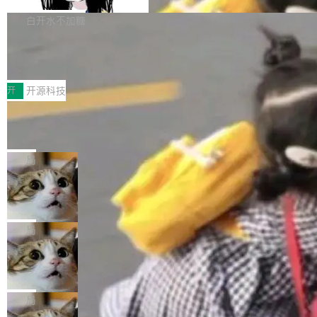
Apache Doris 4.1 要补齐的，正是缺失的那一
erg V3
热门页面还是低关注度页面，均未出现近期更
本。 Solon 换了个方式。整个 i18n 模块围绕三
半。在已有查询能力的基础上，Doris 进一步支
白开水不加糖
新，相关问题并非局限于特定领域，而是在不同
个解析器、一个注解、一个工具类展开——没有
持了 UPDATE、DELETE、MERGE INTO 等数
主题和访问量页面中普遍存在。 调查人员最初认
XML、没有拦截器注册、没有样板配置。 资源
Testin XAgent：CIO智能测试落地指南
据修改操作、完整的表结构管理与分区演进，以
为，Grokipedia可能只是限...
文件的约定 把文件放到 resources/i18n/ 下： r
及 rewrite_data_files、expire_snapshots 等日
7月30日，TiD2026质量竞争力大会在北京中关
esources/i18n/messages.properties ...
常维护操作，并完整支持 Iceberg V3 格式。
村国家自主创新示范区会议中心开幕。本届大会
开
开源科技
由中关村智联软件服务业质量创新联盟主办，以
让非法状态不可表示：一篇关于 ADT
“智构可信·质创未来——AI原生时代的质量新范
的帖子在 Reddit 火了
式”为主题，直面AI从实验室走向规模化产业落地
有一种东西，一旦用过就回不去了。Alex Fedos
的核心质量命题。会上，《2026智能研发生产力
eev 管它叫"软件设计的基石"。 他说的东西不新
局
工具选型手册》发布，Testin云测的Testin XAge
鲜——代数数据类型（ADT），尤其是和类型
Cloudflare 开源内部企业 AI 平台 Clou
nt智能测试系统入选AI测试领域代表产品。对CI
（sum type）。但他说清楚了一件事：这不是类
dflare OS
O而言，这提示了一个转变：AI测试正在从效率
型系统的学术体操，是日常编码的思维方式。 文
Cloudflare 发布了一个开源项目 Cloudflare O
工具升级为企业的质量基础设施。 CIO面对的新
章从一个简单的例子切入。一个网站的深色主题
S。如果你只看官方博客，你会觉得这是又一
局
现实 过去两年，CIO们的焦虑清单上多了两项：
设置，如果用布尔值 + 可空字段来表示——bool
个"AI 知识库 + 聊天机器人"——每个大厂都在
一是如何让大模型和智能体应用安全地从PoC走
ean 表示是否可切换，nullable 的默认模式、浅
Deno 团队开源 Celld，可自托管的分
做，没什么新鲜的。 但 Kenton Varda 在 Twitte
向生产，二是如何让测试团队跟得上AI应用...
布式 Durable Objects
色方案、深色方案——会产生大量无意义的组
r 上把事情说清楚了： 今天我们发布了 Cloudfla
Ryan Dahl 领导的 Deno 团队推出了最新开源项
合。方案缺了、配置冲突了、全 null 了。要知道
re OS，一个带连接器的聊天机器人，跟其他所
目 Celld，一个能在自己机器上运行 Cloudflare
局
哪些组合有效，作者说，你得靠"文档、校验、或
有科技公司做的一样。只不过，实际上它不一
Workers 和 Durable Objects 的守护进程。 设