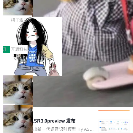
有云模型能够满足快速试用和效率提升的需求。
让AI用起来，还要进一步看清混合算力时代下，
🔥 SolonCode v2026.8.4 发布：界面
ean 在 Google 工作了 27 年后，宣布离职。 他
但对于金融、能源、医疗等对数据安全要求较...
字体可调、22 种语言、记忆搜索增强
Token花在哪里、算力是否被充分利用，以及持
不是一个人走。一同离开的还有 Sanjay Ghema
打开终端就能上岗的全中文编码智能体，这一轮
续增长的AI成本该如何优化。 深信服AI算力网关
wat（Google 员工编号 23，Jeff Dean 二十多
把「看得清、用母语、记得住」三件事一次补
梅子酒好吃
正是围绕这些实际问题，从Token治理和成本治
年的编程搭档，MapReduce 和 Bigtable 的共同
齐。 SolonCode 是什么 SolonCode 是杭州无
理两个方面，让用户的每一份算力都看得清、管
作者）、Quoc Le（Google 大脑核心成员，Se
让“代码语义理解”深度释放AI Coding
耳科技研发的企业级终端编码智能体——一位全
得住、用得稳、省得下、更安全！ 一、从现在开
价值潜能：华为云码道（CodeArts）
q2Seq 和 DocAI 的共同发明人）以及 Oriol Vin
中文驱动的数字员工，自主理解需求、规划步
一、代码仓深度理解技术的作用与价值 在软件工
始，Token使用一目...
代码仓技术解析
yals（Gemini 联合负责人，AlphaSta...
骤、编写代码。不挑模型、不挑平台，curl 一行
程实践中，代码仓是企业核心知识资产的主要载
开
开源科技
装完即用。 开源地址：Gitee · GitCode · GitHu
体。企业级代码仓库通常包含数十万乃至数百万
b 安装 支持 Java 8+（8~26）、macOS / Linu
一条“删库”命令跑 17 小时，算法工程
个文件，其规模远超单次模型调用可承载的上下
师删光 89TB 数据只为干私活
x / Windows / Harmony PC。 # macOS / Linu
文窗口。随着项目规模的持续扩张与代码历史的
最高人民检察院8月4日公布了一起案件：北京一
x / Harmony PC curl -fsSL https://solon.noea
不断累积，代码仓中的模块关系、接口契约、业
名90后算法工程师王某，为了给自己接的私活腾
局
r.org/solon...
务逻辑等关键信息往往分散于数十乃至数百个文
服务器空间，删光了公司AI游戏部门的全部核心
件之中，形成高度复杂的知识关联网络。传统的
Cloudflare 分享推理优化实践：KV ca
数据。 王某2024年1月入职东城区某科技公司AI
che 量化 + 权重压缩，吞吐量提升 4
代码检索手段（如关键词匹配、目录遍历）仅能
短剧部门，有互联网大厂背景。在公司内部架构
Kimi 和 GLM 是当前最强的大模型系列之一，但
1%，成本降 30%
在语法层面完成文本定位，难以触及代码的语义
调整期间，部门三次通知全员将数据从A集群迁
它们有一个共同的问题：太吃显存了。月之暗面
局
内涵与结构关联，导致开发者使用代码智能体在
移到B集群，王某都回复了"收到"。 他没有迁移
的 Kimi K 系列和智谱的 GLM 都是长上下文、M
理解大规模代码仓时面临显著"代码仓理解"瓶
数据。2024年9月3日下午4点，他使用此前登录
腾讯混元 Hy ASR3.0preview 发布
oE 架构的大模型，好用到让人上瘾，但 GPU 显
颈。 代码仓深度理解服务（以下简称" CodeBas
的账号密码进入A集群，输入了一条被程序员圈
存永远不够用。 Cloudflare 的 Workers AI 团队
腾讯混元正式推出新一代语音识别模型 Hy ASR