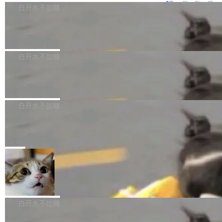
e深度理解服务"）是华为云码道（CodeA...
称为"删库跑路"的命令——最高管理员权限、无
一直在跑这些模型的推理。他们在官方博客上发
3.0preview。基于最新一代大语言模型 Hy3 的
白开水不加糖
需确认、强制递归删除。17个小时后，运维人员
了一篇技术文章，详细拆解了三种让大模型在 G
语言理解能力，以及融合了高精度语音识别与深
发现异常并中止进程时，89TB数据已经没了。
PU 上跑得更省、更快的技术手段——KV cache
Pale Moon 34.3.2 发布，苍月浏览器
度语义理解能力，实现了语音识别能力的全面升
删掉的是AI游戏部门的全部开发文件，包括公司
量化、模型权重压缩、以及共享 KV cache 的完
级。 根据介绍，Hy ASR3.0preview 目标在于：
Pale Moon 34.3.2 现已发布，这是一个安全更
自研的多个文生3D和...
整性保护。效果是：吞吐量提升 41%，每 token
让语音识别不再只是听清，而是真正听懂。通过
新和少量网页兼容性修复版本。 Changes/fixe
白开水不加糖
成本降低 30%，精度不变。 FP8 省的不仅是显
先理解你的语境和意图，再把准确的文字直接给
s： 实现了URL.Parse()便捷功能 对浏览器内部
存 KV cache 是推理时最吃显...
到你。从“逐字转写、单点优化”演进为“理解语
PostgreSQL 18/19 新特性深度解读
函数添加了多项边界检查，以避免潜在的越界访
境、兼容场景、一键直出”。 Hy ASR 3.0 previe
问、下溢和溢出。（DiD） 修复了加载和解析内
演讲者分享了一个有趣的实践：面对 PG 18 已
w 不要求标准普通话，方言识别覆盖粤语、吴语
容提供的字体时出现的几个问题 为避免音频加
发布的 Release Notes，他利用 AI 工具（如 Co
白开水不加糖
等 10 大方言片区和 20 余个二级小片区。在开
载、处理和播放过程中可能出现的一系列错误，
pilot）对数千条 commit 日志进行自动分析，先
源评测集中，Hy ASR 3.0 preview 在多语种的
对音频采样频率设定了下限 采样率低于 8kHz
慕尼黑市政府为全职开源项目维护者提
让模型总结出三十余条潜在特性，再逐条要求生
WER（...
供资助
（通常被认为是 "telephone"/"walkie-talkie" 音
成详细解释和代码校验，最终筛选出对用户体感
"在过去大约 10 年的大部分时间里，libexpat 的
质的最低采样率）的音频格式将被拒绝 修复了 C
最强的若干项。对于尚未正式发版的 PG 19，则
维护工作一直与我的日常工作、家务、社交生活
局
SS 圆角虚线样式中可能存在的问题 如果表单中
通过拉取过去一年内（从 PG 18 Beta1 时间点
和休闲娱乐竞争时间。" 这是 libexpat 维护者 S
的图像元素不在同一个子树中，则它们将不再关
至今）的所有 commit，同样交由 AI 分析提炼。
Firefox 153.0.3 发布
ebastian Pipping 写在博客里的话。8 月 4 日，
联 加...
经过人工复核，准确度令人满意。这一方法也为
他宣布了一个新消息：从 2026 年 8 月 1 日起，
Firefox 153.0.3 现已发布，具体更新内容如
社区爱好者提供了高效跟踪新版本的思路。
他可以全职维护 libexpat 了，最长 6 个月。发
下： New Smart Window 包含多项增强功能：
白开水不加糖
工资的是慕尼黑市政府。 libexpat 是一个 C99
<ul> <li>现在建议列表会显示更多结果，方便用