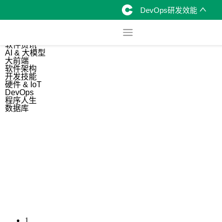
DevOps研发效能
综合
开源资讯
软件资讯
AI & 大模型
大前端
软件架构
开发技能
硬件 & IoT
DevOps
程序人生
数据库
1