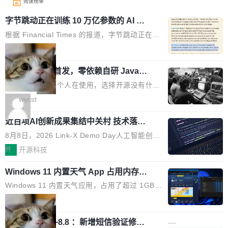
阅读榜单
字节跳动正在训练 10 万亿参数的 AI 模
型
根据 Financial Times 的报道，字节跳动正在训
练一个 10 万亿参数的 AI 模型，目前处于预训练
局
阶段。 10 万亿是什么概念？Anthropic 目前最
wastnet 开源首发，零依赖自研 Java H
大的模型 Mythos 5 约 8 万亿参数。DeepSeek
TTP/2 框架，性能对标 Undertow !
V4-Pro 是 1.6 万亿。月之暗面的 Kimi K3 是 2.
这个项目一直是个人在使用，选择开源没有什么
8 万亿。美团 LongCat-2.0 是 1.6 万亿。字节
动机理由，就是想开源了，如果非要说一个，那
wycst
跳动的这个未命名模型，直接跳到了 10 万亿。
就是它多少弥补了国产 Java 自研 HTTP/2 框架
预训练通常需要 3 到 6 个月，之后还有微调阶
近百项AI创新成果集结中关村 技术落地
这块空白——放眼国产 Java 生态，能拿出手的
与产业迭代提速
段。按这个时间线，最早可能在 2026 年底或 2
HTTP/2 网络框架，要么闭源，要么底层建立在
8月8日，2026 Link-X Demo Day人工智能创新
027 年初发布。 这个节点很微妙。Anthropic 刚
Netty 之上，真正自研的 Java 实现几乎没有。
项目展在北京中关村举办。本次活动由星连资
开
开源科技
在 5 月发布了 Mythos 5...
wastnet 是一款完全自研、零第三方依赖的轻量
本、华清普智AI孵化器主办，汇聚近2000名产
级 Java 网络应用框架，核心基于 JDK 原生 NI
Windows 11 内置天气 App 占用内存超
业、学术、投资人士，集中展出近百项覆盖AI芯
过 1GB
O 构建 Reactor 多路复用模型，不依赖 Netty、
片、算力、模型、应用全链条创新项目，聚焦AI
Windows 11 内置天气应用，占用了超过 1GB
Tomcat 等任何第三方网络库。其 HTTP/2 协议
技术产业化落地与资本对接，呈现当前国内AI前
内存。 Notebookcheck 的测试发现这个数字
局
栈从 HPACK、Huffman 到 ALPN 均为自主实
沿技术突破与商业化最新进展。 活动围绕AI学术
时，反复确认了多次。不是 100MB，不是 500
现，在基准测试中与 Un...
研究与产业落地融合展开多维度研讨。星连资本
调问更新7.26~8.8 ：新增短信验证修
MB，是 1 个 G。一个显示天气的应用。 Windo