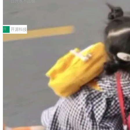
白开水不加糖
是 Anomaly 出品的 AI 编程工具，套餐 10 美元/
以来的变化 更新亮点： 新增对 RISC-V 处理器
月。用户交了 10 美元，就能用 DeepSeek Flas
2026 ChinaJoy鸿蒙游戏增长臻享会举
架构的支持。NetBSD 11.0 是首个支持 64 位 R
办，鲸鸿动能系统呈现游戏行业解决方
h 随便写代码，按网友说法：「怎么使劲用也用
ISC-V 平台的稳定版本，涵盖一系列基于 StarFi
8月1日，2026 ChinaJoy期间，鸿蒙游戏增长臻
案
不完。」5T 来自免费额度，3T 来自 Go...
ve JH71XX 的设备，例如 VisionFive 2、PINE
享会在上海举办。鸿蒙生态的全场景智慧营销平
开
开源科技
64 STAR64，以及 QEMU。 增强了对 POSIX.1
台鲸鸿动能协同华为游戏中心，面向游戏行业开
-2024 和 C23 编程接口标准的兼容性。 compat
发者及生态伙伴，系统呈现了平台在游戏领域的
_linux(8) 增强了对 Linux 系统调用的支持，包
完整能力版图——从IAP高价值用户的全周期经
加载更多
括 epoll（围绕 kqueue 实现）、POSIX 消息队
营、到IAA游戏的“买变一体”正循环、再到联运与
列、...
广告协同的全链路经营闭环，以及面向全球市场
的出海增长布局。 华为终端云业务商业化销售负
责人在开场致辞中表示，游戏开发者的核心诉求
已不再是“多一个投放渠道”，而是一套能够持续
驱动增长的体系。截至目前，搭载HarmonyOS
6的终端设备已突破7000万台，注册开发者数量
已突破 1100 万。随着鸿蒙生态汇聚越来越多的
高质量游戏...