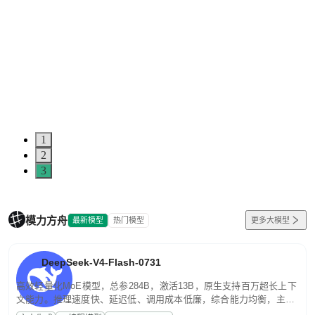
1
2
3
模力方舟
最新模型
热门模型
更多大模型
DeepSeek-V4-Flash-0731
高效轻量化MoE模型，总参284B，激活13B，原生支持百万超长上下
文能力。推理速度快、延迟低、调用成本低廉，综合能力均衡，主打
高并发、轻量化任务，适合日常对话、内容创作、基础 RAG、批量