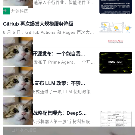
度,案例厚度、全域覆盖、多线协同...
硬件开发者日杭州站即将举行
看起来最令人兴奋的论文，那它们大部分都是过
工作过。近日他在 X 上发了一条帖子，列出了他
随着万物智联加速深入千行百业，智能硬件正从
度宣传的。」 这才是真正的痛点。不是所有论文
认为现代 AI 领域最重要的三个开源项目。 第一
单点设备迈向智能化、网联化、协同化发展。作
开
开源科技
都有问题，是最吸引眼球的那批论文最有问题。
个名字毫无悬念：Flash Attention 2。 Hieu 的
为面向全场景、跨终端的分布式操作系统，开源
他引用的帖子来自 Mathew Shen，一位 ICLR 2
理由很具体。FA 系列不需要解释，但 FA2 是他
GitHub 再次爆发大规模服务降级
鸿蒙通过统一技术底座和分布式能力，为不同类
026 的读者：「看了篇 ...
认为最重要的一个——复杂度恰到好处，刚好能
型智能设备的开发、连接与互联提供关键支撑，
8 月 6 日，GitHub Actions 和 Pages 再次大规
驱动你去学 CuTe，但还没被那些"邪恶的" Hopp
也为产业链企业探索产品创新与商业增长打开新
模服务降级，Actions 完全不可用超过 5 小时，
局
er++ 优化所淹没，足够容易修改和适配。 更关
的空间。 8月14日，开源鸿蒙智能硬件开发者日
webhook 停发，连自托管 runner 也因调度层故
键的是 FA2 的持久性...
（OHDD：OpenHarmony Hardware Develope
Prime Agent 开源发布：一个能自我改
障无法工作。Pages、Copilot code review、C
进的编程 Agent，ARC-AGI 3 超越人类
r Day）将在杭州启航。活动面向智能硬件产业
opilot coding agent 全部受影响。从检测到完全
Prime Intellect 发布了 Prime Agent，一个开源
专家基线
链企业和开发者，邀请行业专家与资深技术顾
恢复，大约 12 小时。 这是 2026 年 8 月的第六
的编程 Agent Harness，核心设计围绕两个抽
局
问，围绕开源鸿蒙技术能力、设备适配、芯片适
起事故，其中四起与 AI/Copilot 服务相关。 Git
象：Recursive Language Model（RLM）和 C
配、功耗与稳定性调优、兼容性测评及统一互联
Rust 项目团队宣布 LLM 政策：不禁
Hub 员工 kdaigle 在 HN 讨论中贴出了一组数
ontinual Harness。在 ARC-AGI 3 基准测试
等内容展开系统讲解和实战交流，帮助企业进一
止，但你要承认哪些代码不是你写的
据：2025 年全年 10 亿次 commit。现在，每周
上，Prime Agent + Opus 5 的组合达到了 95.
Rust 语言项目正式通过了一项 LLM 使用政策，
步了解开源鸿蒙在智能...
2.75 亿次，全年预计 140 亿次。GitHub...
5% RHAE Best@1，超过了 ARC 报告的人类专
覆盖 rust-lang/rust 单一仓库的代码贡献。这不
局
家基线 95.4%。 不是又一个 coding agent 包装
是项目级别的官方立场，目前由五个团队采纳，
宇树科技 IPO 战略配售曝光：DeepSe
器 Prime Agent 的架构和市面上大多数 coding
但它可能是主流开源项目中关于 AI 辅助贡献最
ek 获配 93.3 万股，锁定 36 个月
agent 有本质区别。大多数 agent harness 的设
细致的一份规则。 政策的核心只有一句话：LLM
8月6日晚间，“人形机器人第一股”宇树科技股份
计是基于早期模型的能力—...
可以用来分析、提炼、审阅、建议，但不能用来
有限公司披露IPO发行价格及战略配售结果，杭
白开水不加糖