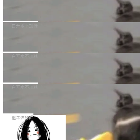
创作。 具体来说，LLM 生成的代码可以提交，
州深度求索人工智能基础技术研究有限公司（De
但必须满足五个条件：预先安排、非关键、高质
Docker 29.7.2 发布
epSeek）获配93.3399万股，按150.8元/股发行
量、充分测试、充分审查，并且必须披露。LLM
价格计算，认购金额约1.41亿元，股份锁定期为
Docker 29.7.2 现已发布，具体更新内容如下：
不得生成涉及安全性的关键变更，除非作者本身
36个月。 公告显示，本次宇树科技战略配售对
Bug fixes and enhancements 修复多次传递同
白开水不加糖
就是领域专家。即使如此，政策也"强烈不建
象主要包括长期投资机构、与公司业务具有战略
一环境变量时，docker service create和docker
议"这么做。 对于不披露的情况，审核者可以直
合作关系或长期合作愿景的大型企业、科创板保
Apache Fluss 毕业成为顶级项目
service update会发生 panic 的问题。docker/cl
接关闭 PR，无需解释。 政策作者 Jynn Ne...
荐人跟投子公司，以及公司高级管理人员和核心
i#7145 修复了 Docker Engine 29.7.0 中引入的
今年 7 月，Apache Fluss 的毕业提案在 Apach
员工参与设立的专项资产管理计划。其中，Dee
一个回归问题，该问题导致拉取镜像时会拒绝包
e 孵化器项目管理委员会（IPMC）投票中获得
白开水不加糖
pSeek作为与宇树科技具备战略合作关系的企
含绝对 hardlink 目标的镜像（此类镜像由某些镜
全票通过，随后获 Apache 软件基金会董事会批
业，获配股份数量占本次发行数量的2.31%。 除
像构建工具生成）。moby/moby#53305 修复了
马斯克 AI 百科项目 Grokipedia 被曝数
准。今天，Apache 软件基金会正式宣布 Apach
DeepSeek外，腾讯旗下上海启善投资有限公司
月未更新
Docker Engine 29.7.0 中引入的一个回归问
e Fluss 孵化毕业，成为 Apache 顶级项目（TL
埃隆·马斯克推出的AI百科项目 Grokipedia 被曝
获配9...
题，该问题可能导致在旧版 Linux 内核...
P）！这一里程碑不仅标志着 Fluss 迈入新的发
长期停止内容更新，未能实现其作为“AI版维基百
白开水不加糖
展阶段，也将进一步推动流式存储、实时湖仓与
科”替代品的目标。 据 Lawfare 最新调查，自今
AI 数据基础加速融合，为实时数据基础设施的发
Solon I18n：三种解析器，零样板代码
年4月以来，Grokipedia 页面更新功能基本停
展开启新的篇章。
滞，过去三个月内没有任何条目完成更新，用户
如果你在 Spring Boot 里做过国际化，流程大概
提交的编辑请求也长期处于待处理状态。 Groki
是这样的：配 MessageSource 的 Bean、写 R
梅子酒好吃
pedia 于去年底上线，定位为由人工智能生成内
eloadableResourceBundleMessageSource、
容的百科平台，被马斯克视为传统众包百科网站
Apache Doris 4.1 全面增强 Iceberg：
声明 LocaleResolver、注册 LocaleChangeInt
支持 UPDATE、MERGE INTO 与 Iceb
维基百科的替代方案。Lawfare 调查发现，无论
erceptor…五六步之后才能看到第一行翻译文