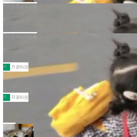
貌。数据显示，微软和 Meta 主要依托充沛的经
代码、验证结果的 AI 终端工具。 据介绍，Muse
构建流程可以分为四个环节：建图 → 控制难度
白开水不加糖
营现金流来覆盖资本开支，其资本支出覆盖率分
Code 是 Meta 的编程 agent 产品。它和市场上
→ 质量把关 → 数据概览。
别达到155% 和106%;而SpaceXAI的经营现金
腾讯开源 UCL-MPComm 通信库
已有的终端编程 agent 在设计理念上有几个明显
流仅能覆盖资本开支的12...
的差异点。 异步后台 agent：Muse Code 有一
腾讯网平团队宣布开源了 UCL-MPComm 通信
个主 agent 循环，外加一组后台 agent。这些后
库，并将作为transport接入Mooncake TENT。
白开水不加糖
台 agent...
该通信库针对AI Memory池化场景的数据传输需
CoStrict入选工信部2025人工智能应用
求进行了深度优化，能够实现数据中心内大规模
典型案例
计算节点间多种内存类型的高性能通信。 UCL-
近日，工信部科技司公示《2025人工智能应用典
MPComm将作为一种传输引擎接入Mooncake T
型案例入选名单》，深信服“面向企业研发场景的
开
开源科技
ENT，实现零拷贝传输性能提升30%、非零拷贝
开源 AI 编程平台 CoStrict 应用”凭借卓越的技术
传输性能最高提升5倍。UCL-MPComm底层基
深信服AI算力网关入选工信部人工智能
创新与落地成效成功入选。 全链路私有化部署，
应用典型案例！
于自研UCL-Engine通信引擎，后续腾讯网平将
助力企业AI研发安全落地 当前，越来越多企业已
前不久，工业和信息化部正式发布《2025年人工
持续开源更多基于UCL-Engine的高性能通信组
经开始引入 AI Coding 工具，通过调用公有云模
智能应用典型案例名单》，集中展示人工智能在
开
开源科技
件。 腾讯网平团队在UCL-MPComm中实现了一
型或企业内部部署模型提升研发效率。但随着 AI
各领域的应用成果，覆盖技术底座、行业赋能、
个独立于业务线程的全局通信引擎（Engine），
Coding 从个人辅助工具逐步走向团队级、组织
Jeff Dean 离开 Google：一个时代的结
产品应用、支撑保障、专题等五大方向。深信服
并实...
束，一个实验室的开始
级应用，企业在规模化落地过程中，对安全性、
AI算力网关（AI创新平台）成功入选！ 随着各行
Google 员工编号 20。MapReduce 作者之一。
可控性和代码质量提出了更高要求。 首先是数据
各业的Agent走向规模化建设，算力构成形态逐
Bigtable 作者之一。TensorFlow 的作者之一。
局
安全与合规要求。对于大多数普通研发场景，公
渐丰富，用户关注的重点也在发生变化：不只是
Gemini 的架构师。Google 首席科学家。 Jeff D