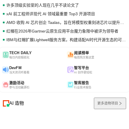
许多顶级实验室的人现在几乎不读论文了
xAI 前工程师评现代 AI 领域最重要 Top3 开源项目
AMD 收购 AI 芯片创企 Taalas，旨在将模型权重刻进芯片以提升推理性能
红帽在2026年Gartner云原生应用平台魔力象限中被评为领导者
IBM与红帽扩展Lightwell服务方案，构建适配AI时代开源生态的可信基础设施
TECH DAILY
阅读榜单
每日内容报纸化
每周热文看这里
DevFM
智写平台
当天资讯听着看
AI 创作更轻松
激励活动
智库报告
参与活动赢源石
行业技术报告
AI 造物
更多造物项目