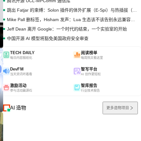
腾讯开源 UCL-MPComm 通信库
跳出 Fatjar 的束缚：Solon 插件的体外扩展（E-Spi）与热插拔（H-Spi）
Mike Pall 删标签，Hisham 发声：Lua 生态该不该告别永远兼容的旧梦？
Jeff Dean 离开 Google：一个时代的结束，一个实验室的开始
中国开源 AI 模型将豁免美国政府安全审查
TECH DAILY
阅读榜单
每日内容报纸化
每周热文看这里
DevFM
智写平台
当天资讯听着看
AI 创作更轻松
激励活动
智库报告
参与活动赢源石
行业技术报告
AI 造物
更多造物项目