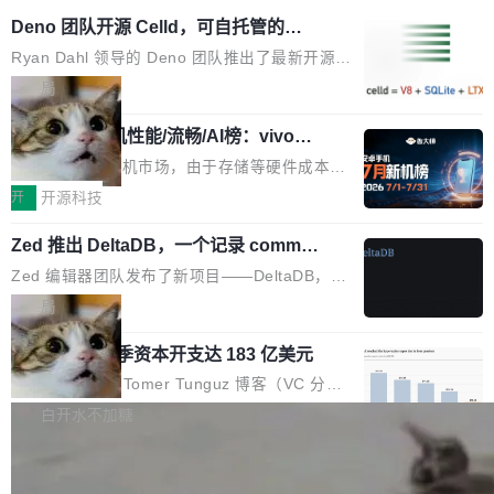
Deno 团队开源 Celld，可自托管的分
布式 Durable Objects
Ryan Dahl 领导的 Deno 团队推出了最新开源项
目 Celld，一个能在自己机器上运行 Cloudflare
局
Workers 和 Durable Objects 的守护进程。 设
鲁大师7月新机性能/流畅/AI榜：vivo夺
计思路很直接：每个对象是一个独立的 SQLite
性能、流畅双第一，三星Galaxy Z系列
数据库，按名称寻址，复制到你自己的 S3 兼容
2026年7月的手机市场，由于存储等硬件成本暴
新折叠缺席
存储库里。节点之间只通过这个存储库协调——
增，手机厂商的日子也不好过啊，新机速度明显
开
开源科技
没有控制平面，没有共识协议。每个对象自带一
放缓，因此硝烟味淡了许多。新机参数规格除开
个小型数据库，应用天然按分片构建，单个数据
Zed 推出 DeltaDB，一个记录 commit
高价的三星折叠（三星Galaxy Z Fold8 Ultra / Z
之间所有操作的版本控制系统
库的竞争和爆炸半径问题在设计层面就被消除
Fold8 / Z Flip8）外，其余要么是中低端机器，
Zed 编辑器团队发布了新项目——DeltaDB，一
了。 闲置的 cell 会休眠到几乎不占资源。当 cel
例如iQOO Z11i、REDMI Note 17、REDMI No
个在 git commit 之间记录每一次编辑操作的版
局
l 迁移或唤醒时，新宿主从 S3 恢复 SQLite 数据
te 17 Pro、OPPO K15，要么是vivo X300 E这
本控制系统。目前处于 Early Access 阶段。 De
库继续执行。存储库是持久化的唯一真相...
样的次旗舰。 Galaxy Z Fold8 Ultra / Z Fold8 /
SpaceXAI 单季资本开支达 183 亿美元
ltaDB 的核心思路直接写在 landing page 最显
Z Flip8三款折叠屏新机均在7月22日发布，且全
眼的位置：「Software is made between com
根据风险投资人Tomer Tunguz 博客（VC 分
部搭载骁龙8 Elite Gen5 for Galaxy，它们本该
mits」——软件是在 commit 之间写出来的。git
析）披露的最新分析与第二季度业绩报告，Spac
白开水不加糖
是7月性...
只记录了你提交的最终状态，但真正的工作过程
eXAI在上个季度的总资本支出飙升至183.7亿美
——打字、删改、试错、agent 对话——都在 co
Meta 发布终端编程 Agent“Muse Cod
元。其中，绝大部分资金被直接用于 AI 领域，
e” 和 Muse Spark 1.2 模型
mmit 之间的空隙里丢失了。 DeltaDB 要做的就
金额高达158.3亿美元，这一单项投入已经逼近
Meta 今天发布了两款 AI 产品：Muse Code，