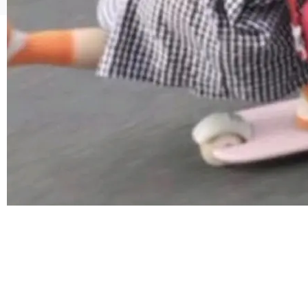
连失两员大将：Noam Shazeer 去了 Op...