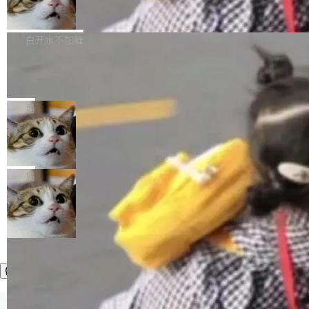
简单：开发者工具必须开源。 理由不是传统的自
商汤 SenseNova U1.5-Lite-Preview
i）在 X 上发帖： 「如果你是 Agent Harness 相
开源
由软件情怀，而是一个跟 AI agent 直接相关的
关开源项目的开发者，希望参加 DeepSeek Har
商汤科技宣布面向社区开源轻量级统一多模态模
技术判断。 两行 prompt 就能个性化任何软件 C
ness 的内测，可以回复或私信联系我。请附上
型的预览版本 SenseNova U1.5-Lite-Preview。
白开水不加糖
rawshaw 给出了两个 prompt。 第一个： "下载
GitHub id 以及开源代表作。」 DeepSeek 曾在
公告称，SenseNova U1.5-Lite-Preview并非简
某个软件的源码，在本地构建。修改 agent ...
官方招聘信息中写过一条简洁有力的公式：Mod
Ubuntu 将核心系统包从 deb 转成了 s
单的模型规模升级，而是基于 SenseNova U1
nap
el + Harness = Agent。模型负责理解和推理，
的一次系统性迭代，不仅在同一架构中贯通视觉
Ubuntu 正在把又一个核心系统包从 deb 转为 s
Harness 负责把能力落到真实环境中——调用工
理解、推理、生成与编辑，还仅以 8B-MoT 的轻
nap。这次是 hwctl——一个用来检查 Ubuntu
局
具、读写文件、管理上下文、处理错误、完成闭
量大小，将能力推进到4K、更精细的真实质感、
硬件认证状态的命令行工具。 Canonical 工程师
环。崔添翼招人的标...
更复杂的视觉控制和可持续迭代编辑。 相比 U
Dario Amodei 担心新人来 Anthropic
Alan Griffiths 在邮件列表中说得很直白：「hwc
只为金钱，不为使命
1，U1.5-Lite-Preview 在以下方向上带来了显著
tl 是一个 Ubuntu 专有的包，它和它的依赖项都
顶级 AI 研究员在两家公司之间来回跳，中间只
提升： 原生支持4K图像生成； 更精细的局部纹
是 Ubuntu 专有的，不会用在其他发行版上。」
隔了几天。 Lilian Weng 上周刚宣布因健康原因
局
理、细节与真实世界质感； 更准确的中英文文字
所以 deb 版本的受众实际上为零。既然只有 Ub
离开 Thinking Machines Lab，说自己作为联合
生成与复杂版式组织； 更稳定的图...
untu 用户在用，那用 snap 打包就没什么可纠结
创始人的角色「太累了」。几天后，The Inform
的。 从 deb 到 snap 的迁移路径 hwctl 是 rust-
ation 就曝出她将重回 OpenAI，负责递归自我
hwlib 硬件 API 库的一部分，命令行工具负责查
改进方向的研究。她是 Thinking Machines 过
询 Ubuntu 的硬件认证数据库。...
去一年内第四个离开的联合创始人。 这家由前
OpenAI CTO Mira Murati 创立的公司，连创始
团队都留不住。 但 Thinking Machines 不是唯
一在人才争夺战中失血的公司。六月，Google
©OSCHINA(OSChina.NET)
京ICP备2025119063号