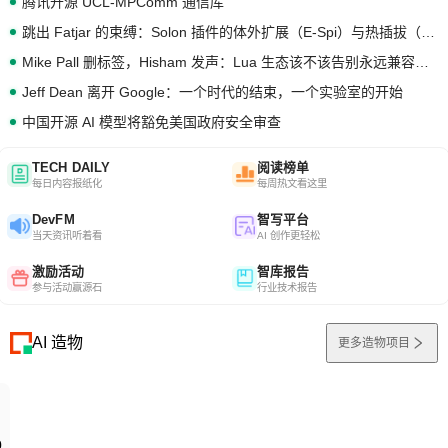
腾讯开源 UCL-MPComm 通信库
跳出 Fatjar 的束缚：Solon 插件的体外扩展（E-Spi）与热插拔（H-Spi）
Mike Pall 删标签，Hisham 发声：Lua 生态该不该告别永远兼容的旧梦？
Jeff Dean 离开 Google：一个时代的结束，一个实验室的开始
中国开源 AI 模型将豁免美国政府安全审查
TECH DAILY
阅读榜单
每日内容报纸化
每周热文看这里
DevFM
智写平台
当天资讯听着看
AI 创作更轻松
激励活动
智库报告
参与活动赢源石
行业技术报告
AI 造物
更多造物项目
0