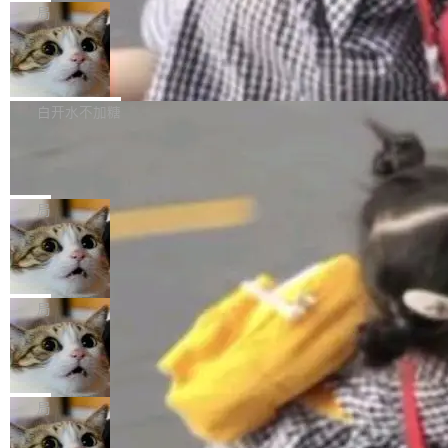
给 OpenAI 总法律顾问 Che Chang 发了封邮
你的，AI写AI的，同屏协作互不干扰。一句话让
布了 9.0 版本。这个版本除了带来新一代音视频
局
件，附了一封长信，要求 OpenAI 配合调查前苹
AI帮你干活，现在开启全新体验！ 温馨提示：
处理能力和硬件加速支持之外，还有一个特殊之
果员工带走机密信...
体验WorkBuddy鸿蒙PC版前，请将 HUAWEI M
亚马逊成本失控：AI 写代码烧掉 1215
处：FFmpeg 9.0 的代号是“Lei”。 这个名字，
万元，超预算 860%
atePad Edge 升级至 HarmonyOS 6.1.0.135S
来自中国开发者雷霄骅（Lei Xiaohua）。 对于
外媒近日曝光了亚马逊的多份内部报告显示，AI
P9 patch03及以上版本。 *升级路径：设置 > 搜
很多中国音视频开发者而言，这个名字并不陌
导致公司在多个项目上超支。《金融时报》报道
白开水不加糖
索“软件更新” > 检查更新，即可搜索新版本，下
生。十年前，他通过大量中文技术文章、源码分
称，仅一个项目的成本超支就高达 180 万美元
载安装完成升级即可。 没有...
Hugging Face CEO 发声：中国正在开
析和开源示例，让一代开发者第一次真正理解 F
（约合人民币 1215 万元）。 具体来说，一名工
源模型上碾压我们
Fmpeg，也成为很多人进入音视频开发领域的
程师借助 Anthropic 旗下 Claude Sonnet 模型
"他们正在开源模型上碾压我们。" Hugging Fac
“启蒙老师”。 而今年，恰好是雷霄骅离世十周
编写程序，目标是完成电商平台作者信息与商品
e CEO Clément Delangue 在 CNBC 的采访里
局
年。FFmpeg 社区最终选择用一个大版本的名
列表的数据匹配 —— 一项常规的数据处理任
没有拐弯抹角。他说中国正在赢得 AI 竞赛，而
字，留下了这份纪念。 雷霄骅曾是中国传媒大学
当 AI agent 把源码变成了最好的扩展系
务，最终却产生了 180 万美元的账单，实际支出
且按目前的速度，中国 AI 工具预计在今年底或
数字电视技术方向的博士生，长期从事视频、音
统，开发者工具必须开源
超出原定预算 860%。 更令人意外的是，该项目
2027 年就能追上美国前沿实验室的水平。 Dela
五年前，David Crawshaw 问过很多软件工程师
频技...
最终并未成功落地，而高额算力消耗持续运行长
ngue 把原因归结为一件事：开放协作。中国的
一个问题：你写过什么给自己用的程序？答案几
局
达 5 个月，公司直到财务对账时才察觉异常。这
AI 开发者在一个共享和协作的生态里加速迭代，
乎都是没有。工程师们整天用别人写的程序写程
意味着一个无人看管的 AI 程序，在近半年时间
而美国模型厂商在"闭门造车"。他的原话是 "buil
DeepSeek Harness 宣布内测邀请，全
序给别人用。偶尔有人自己写个博客系统、智能
里日夜不停地"烧钱"。 复盘显示，...
网最大规模开源 Agent 路演现场诞生
ding in silos"——各自为战，互不通气。 这个判
家居控制、家庭实验室，都算稀奇事。 Crawsh
一条内测招募帖，发出去的时候大概没人想到它
断从他嘴里说出来分量不同。Hugging Face 是
aw 是 Shelley 的作者，一个开源 AI coding age
会变成一场开源 Agent 生态的路演。 8月1日，
局
全球最大的开源 AI 平台，上面跑着上百万个模
nt。他最近在博客上写了一篇文章，核心论点很
DeepSeek Harness 团队负责人崔添翼（tiany
型。谁在开源赛道上领先，...