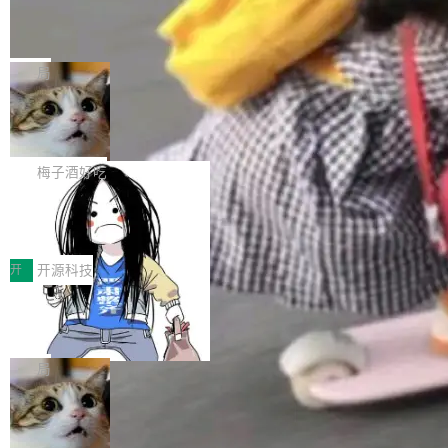
个独立于业务线程的全局通信引擎（Engine），
Jeff Dean 离开 Google：一个时代的结
Coding 从个人辅助工具逐步走向团队级、组织
产品应用、支撑保障、专题等五大方向。深信服
并实...
束，一个实验室的开始
级应用，企业在规模化落地过程中，对安全性、
AI算力网关（AI创新平台）成功入选！ 随着各行
Google 员工编号 20。MapReduce 作者之一。
可控性和代码质量提出了更高要求。 首先是数据
各业的Agent走向规模化建设，算力构成形态逐
Bigtable 作者之一。TensorFlow 的作者之一。
局
安全与合规要求。对于大多数普通研发场景，公
渐丰富，用户关注的重点也在发生变化：不只是
Gemini 的架构师。Google 首席科学家。 Jeff D
有云模型能够满足快速试用和效率提升的需求。
让AI用起来，还要进一步看清混合算力时代下，
🔥 SolonCode v2026.8.4 发布：界面
ean 在 Google 工作了 27 年后，宣布离职。 他
但对于金融、能源、医疗等对数据安全要求较...
字体可调、22 种语言、记忆搜索增强
Token花在哪里、算力是否被充分利用，以及持
不是一个人走。一同离开的还有 Sanjay Ghema
打开终端就能上岗的全中文编码智能体，这一轮
续增长的AI成本该如何优化。 深信服AI算力网关
wat（Google 员工编号 23，Jeff Dean 二十多
把「看得清、用母语、记得住」三件事一次补
梅子酒好吃
正是围绕这些实际问题，从Token治理和成本治
年的编程搭档，MapReduce 和 Bigtable 的共同
齐。 SolonCode 是什么 SolonCode 是杭州无
理两个方面，让用户的每一份算力都看得清、管
作者）、Quoc Le（Google 大脑核心成员，Se
让“代码语义理解”深度释放AI Coding
耳科技研发的企业级终端编码智能体——一位全
得住、用得稳、省得下、更安全！ 一、从现在开
价值潜能：华为云码道（CodeArts）
q2Seq 和 DocAI 的共同发明人）以及 Oriol Vin
中文驱动的数字员工，自主理解需求、规划步
一、代码仓深度理解技术的作用与价值 在软件工
始，Token使用一目...
代码仓技术解析
yals（Gemini 联合负责人，AlphaSta...
骤、编写代码。不挑模型、不挑平台，curl 一行
程实践中，代码仓是企业核心知识资产的主要载
开
开源科技
装完即用。 开源地址：Gitee · GitCode · GitHu
体。企业级代码仓库通常包含数十万乃至数百万
b 安装 支持 Java 8+（8~26）、macOS / Linu
一条“删库”命令跑 17 小时，算法工程
个文件，其规模远超单次模型调用可承载的上下
师删光 89TB 数据只为干私活
x / Windows / Harmony PC。 # macOS / Linu
文窗口。随着项目规模的持续扩张与代码历史的
最高人民检察院8月4日公布了一起案件：北京一
x / Harmony PC curl -fsSL https://solon.noea
不断累积，代码仓中的模块关系、接口契约、业
名90后算法工程师王某，为了给自己接的私活腾
局
r.org/solon...
务逻辑等关键信息往往分散于数十乃至数百个文
服务器空间，删光了公司AI游戏部门的全部核心
件之中，形成高度复杂的知识关联网络。传统的
Cloudflare 分享推理优化实践：KV ca
数据。 王某2024年1月入职东城区某科技公司AI
che 量化 + 权重压缩，吞吐量提升 4
代码检索手段（如关键词匹配、目录遍历）仅能
短剧部门，有互联网大厂背景。在公司内部架构
Kimi 和 GLM 是当前最强的大模型系列之一，但