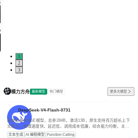
5
0
1
2
3
模力方舟
最新模型
热门模型
更多大模型
DeepSeek-V4-Flash-0731
高效轻量化MoE模型，总参284B，激活13B，原生支持百万超长上下
文能力。推理速度快、延迟低、调用成本低廉，综合能力均衡，主打
高并发、轻量化任务，适合日常对话、内容创作、基础 RAG、批量
文本生成
AI 编程模型
Function Calling
文案处理等普惠刚需场景。