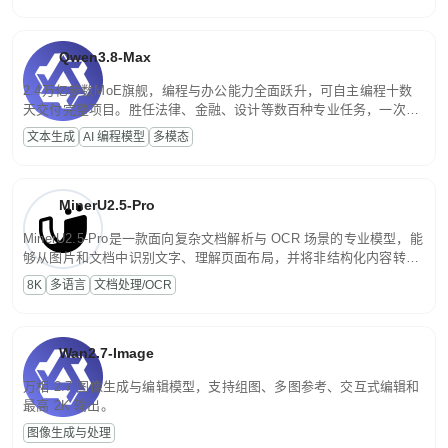
Qwen3.8-Max
2.4万亿参数MoE旗舰，编程与办公能力全面跃升，可自主编程十数
天交付完整项目。胜任法律、金融、设计等数百种专业任务，一次对
话端到端交付生产级成果。原生视觉理解贯穿规划、执行与验证全流
文本生成
AI 编程模型
多模态
程，支持超长文档与长视频的深度语义解析。长程任务中自主规划与
闭环迭代，持续进化。
MinerU2.5-Pro
MinerU2.5-Pro是一款面向复杂文档解析与 OCR 场景的专业模型，能
够从图片和文档中识别文字、理解页面布局，并将非结构化内容转换
为便于存储、检索和二次处理的结构化结果。
8K
多语言
文档处理/OCR
Wan2.7-Image
万相 2.7 图像生成与编辑模型，支持组图、多图参考、交互式编辑和
最高 2K 输出。
图像生成与处理