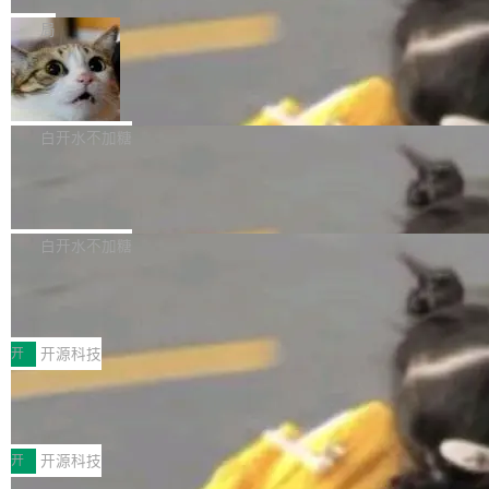
是把这段空隙补上。 回退到任何一次编辑：Delt
微软同期总资本开支的四成。 与亚马逊、Alpha
一个在终端里运行的编程 agent；Muse Spark
局
aDB 捕获 commit 之间的每一次操作，...
bet、微软以及 Meta 等传统科技巨头相比，Spa
1.2，驱动这个 agent 的新模型。一句话概括：
ceXAI的资金消耗速度尤为引人瞩目。然而，支
美团开源 LoHoSearch，用知识图谱校
你可以用 curl -fsSL https://dev.meta.ai/install.
准 AI 能力认知
撑庞大支出的资金来源却呈现出截然不同的面
sh | bash 安装一个能在大项目里自动规划、写
机器出题的前提，是让机器拥有全局视野。整个
貌。数据显示，微软和 Meta 主要依托充沛的经
代码、验证结果的 AI 终端工具。 据介绍，Muse
构建流程可以分为四个环节：建图 → 控制难度
白开水不加糖
营现金流来覆盖资本开支，其资本支出覆盖率分
Code 是 Meta 的编程 agent 产品。它和市场上
→ 质量把关 → 数据概览。
别达到155% 和106%;而SpaceXAI的经营现金
已有的终端编程 agent 在设计理念上有几个明显
腾讯开源 UCL-MPComm 通信库
流仅能覆盖资本开支的12...
的差异点。 异步后台 agent：Muse Code 有一
腾讯网平团队宣布开源了 UCL-MPComm 通信
个主 agent 循环，外加一组后台 agent。这些后
库，并将作为transport接入Mooncake TENT。
白开水不加糖
台 agent...
该通信库针对AI Memory池化场景的数据传输需
CoStrict入选工信部2025人工智能应用
求进行了深度优化，能够实现数据中心内大规模
典型案例
计算节点间多种内存类型的高性能通信。 UCL-
近日，工信部科技司公示《2025人工智能应用典
MPComm将作为一种传输引擎接入Mooncake T
型案例入选名单》，深信服“面向企业研发场景的
开
开源科技
ENT，实现零拷贝传输性能提升30%、非零拷贝
开源 AI 编程平台 CoStrict 应用”凭借卓越的技术
深信服AI算力网关入选工信部人工智能
传输性能最高提升5倍。UCL-MPComm底层基
创新与落地成效成功入选。 全链路私有化部署，
应用典型案例！
于自研UCL-Engine通信引擎，后续腾讯网平将
助力企业AI研发安全落地 当前，越来越多企业已
前不久，工业和信息化部正式发布《2025年人工
持续开源更多基于UCL-Engine的高性能通信组
经开始引入 AI Coding 工具，通过调用公有云模
智能应用典型案例名单》，集中展示人工智能在
开
开源科技
件。 腾讯网平团队在UCL-MPComm中实现了一
型或企业内部部署模型提升研发效率。但随着 AI
各领域的应用成果，覆盖技术底座、行业赋能、