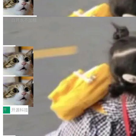
的图像元素不在同一个子树中，则它们将不再关
至今）的所有 commit，同样交由 AI 分析提炼。
Firefox 153.0.3 发布
ebastian Pipping 写在博客里的话。8 月 4 日，
联 加...
经过人工复核，准确度令人满意。这一方法也为
他宣布了一个新消息：从 2026 年 8 月 1 日起，
Firefox 153.0.3 现已发布，具体更新内容如
社区爱好者提供了高效跟踪新版本的思路。
他可以全职维护 libexpat 了，最长 6 个月。发
下： New Smart Window 包含多项增强功能：
白开水不加糖
工资的是慕尼黑市政府。 libexpat 是一个 C99
<ul> <li>现在建议列表会显示更多结果，方便用
编写的流式 XML 解析器，MIT 许可证。和 libx
Cloudflare Computer 开源：你的 Age
户查找历史记录和切换到已打开的标签页。（<a
nt 需要一台电脑，而不是一个容器
ml2 一样，它是世界上使用最广泛的 XML 解析
href="https://bugzilla.mozilla.org/show_bug.c
Cloudflare 开源了名为 @cloudflare/computer
库之一。你的操作系统、浏览器、无数的基础设
gi?id=2019042">Bug&nbsp;2019042</a>）</l
的 npm 包。项目的核心论点是：容器不适合 Ag
局
施软件，很可能都在用它。而过去十年，维护它
i> <li>现在，助手可以直接使用 Exa 的网络搜索
ent 计算。真正适合的，是 Isolate。 Cloudflare
的人一直在用业余...
结果回答问题，而无需将问题转交给搜索引擎。
OpenAI 公开邮件和聊天记录回应苹果
工程师在这件事上没什么可谦虚的——他们用 W
诉讼，称“Apple is getting this wron
（<a href="https://bugzilla.mozilla.org/show_
orkers 跑了十年 Isolate。用 CEO Matthew Pri
上个月，苹果一纸诉状把 OpenAI 告上法庭，指
g”
bug.cgi?id=204...
nce 的话说：「我们一生都在用 Isolate 运行代
控其挖角苹果前员工并窃取商业秘密。苹果的诉
局
码，而 AI Agent 不需要容器，它们需要的是 Iso
状把 OpenAI 描述成一个系统性地从前东家挖
late。」 容器为什么不合适 容器的问题在于启动
HUAWEI MatePad Edge上架WorkBu
人、套取机密信息的对手。 OpenAI 没发律师
ddy鸿蒙PC版，说话就能干活的AI办公
和销毁都太重了。一个 Agent 要执行的任务可能
函，也没选择庭外沉默。它在官网贴了一篇博
全能AI工作台WorkBuddy鸿蒙PC版上架HUAWE
搭子
只需要几毫秒的 CPU 时间，但容器从冷启动到
文，标题只有六个字：Apple is getting this wro
I MatePad Edge应用市场，直接下载即可使
开
开源科技
就绪要花数秒。如果未来有十...
ng。 然后，它把邮件往来和 iMessage 聊天记
用，与鸿蒙电脑上的体验一致。值得一提的是，
录全贴了出来。 他发错人了 苹果外部律师 Gabr
FFmpeg 9.0 发布：代号“Lei”，以此纪
这是目前市面上唯一支持平板接入WorkBuddy P
念中国开发者雷霄骅
iel Gross 来自 Weil 律所，2 月 23 日下午 5:53
C版的产品，搭载“人机双写”重磅功能——你写
全球知名开源多媒体框架 FFmpeg 今天正式发