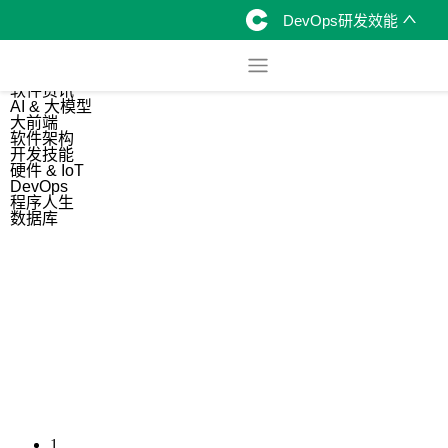
DevOps研发效能
综合
开源资讯
软件资讯
AI & 大模型
大前端
软件架构
开发技能
硬件 & IoT
DevOps
程序人生
数据库
1