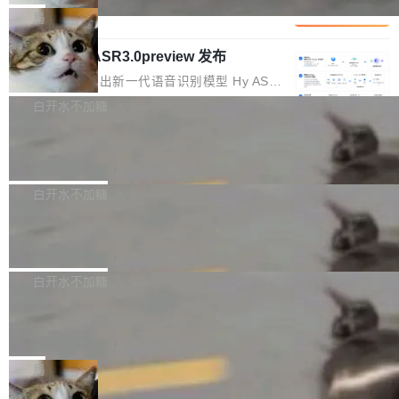
1%，成本降 30%
在语法层面完成文本定位，难以触及代码的语义
调整期间，部门三次通知全员将数据从A集群迁
它们有一个共同的问题：太吃显存了。月之暗面
局
内涵与结构关联，导致开发者使用代码智能体在
移到B集群，王某都回复了"收到"。 他没有迁移
的 Kimi K 系列和智谱的 GLM 都是长上下文、M
理解大规模代码仓时面临显著"代码仓理解"瓶
数据。2024年9月3日下午4点，他使用此前登录
腾讯混元 Hy ASR3.0preview 发布
oE 架构的大模型，好用到让人上瘾，但 GPU 显
颈。 代码仓深度理解服务（以下简称" CodeBas
的账号密码进入A集群，输入了一条被程序员圈
存永远不够用。 Cloudflare 的 Workers AI 团队
腾讯混元正式推出新一代语音识别模型 Hy ASR
e深度理解服务"）是华为云码道（CodeA...
称为"删库跑路"的命令——最高管理员权限、无
一直在跑这些模型的推理。他们在官方博客上发
3.0preview。基于最新一代大语言模型 Hy3 的
白开水不加糖
需确认、强制递归删除。17个小时后，运维人员
了一篇技术文章，详细拆解了三种让大模型在 G
语言理解能力，以及融合了高精度语音识别与深
发现异常并中止进程时，89TB数据已经没了。
PU 上跑得更省、更快的技术手段——KV cache
Pale Moon 34.3.2 发布，苍月浏览器
度语义理解能力，实现了语音识别能力的全面升
删掉的是AI游戏部门的全部开发文件，包括公司
量化、模型权重压缩、以及共享 KV cache 的完
级。 根据介绍，Hy ASR3.0preview 目标在于：
Pale Moon 34.3.2 现已发布，这是一个安全更
自研的多个文生3D和...
整性保护。效果是：吞吐量提升 41%，每 token
让语音识别不再只是听清，而是真正听懂。通过
新和少量网页兼容性修复版本。 Changes/fixe
白开水不加糖
成本降低 30%，精度不变。 FP8 省的不仅是显
先理解你的语境和意图，再把准确的文字直接给
s： 实现了URL.Parse()便捷功能 对浏览器内部
存 KV cache 是推理时最吃显...
PostgreSQL 18/19 新特性深度解读
到你。从“逐字转写、单点优化”演进为“理解语
函数添加了多项边界检查，以避免潜在的越界访
境、兼容场景、一键直出”。 Hy ASR 3.0 previe
问、下溢和溢出。（DiD） 修复了加载和解析内
演讲者分享了一个有趣的实践：面对 PG 18 已
w 不要求标准普通话，方言识别覆盖粤语、吴语
容提供的字体时出现的几个问题 为避免音频加
发布的 Release Notes，他利用 AI 工具（如 Co
白开水不加糖
等 10 大方言片区和 20 余个二级小片区。在开
载、处理和播放过程中可能出现的一系列错误，
pilot）对数千条 commit 日志进行自动分析，先
源评测集中，Hy ASR 3.0 preview 在多语种的
慕尼黑市政府为全职开源项目维护者提
对音频采样频率设定了下限 采样率低于 8kHz
让模型总结出三十余条潜在特性，再逐条要求生
WER（...
供资助
（通常被认为是 "telephone"/"walkie-talkie" 音
成详细解释和代码校验，最终筛选出对用户体感
"在过去大约 10 年的大部分时间里，libexpat 的
质的最低采样率）的音频格式将被拒绝 修复了 C
最强的若干项。对于尚未正式发版的 PG 19，则
维护工作一直与我的日常工作、家务、社交生活
局
SS 圆角虚线样式中可能存在的问题 如果表单中
通过拉取过去一年内（从 PG 18 Beta1 时间点
和休闲娱乐竞争时间。" 这是 libexpat 维护者 S