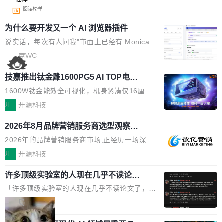
阅读榜单
为什么要开发又一个 AI 浏览器插件
说实话，每次有人问我"市面上已经有 Monica、
Sider、Copilot for Chrome 这些 AI 浏览器插件
席WC
了，你为什么还要再做一个"，我都觉得这个问题
技嘉推出钛金雕1600PG5 AI TOP电
问得好。 因为我自己也是从用户变成开发者的。
源：为发烧级主机与本地AI算力打造旗
现有产品的天花板 我用过不少 AI 浏览器插件。
1600W钛金能效全可视化，机身紧凑仅16厘米
舰供电方案
刚开始觉得都挺好——选中一段文字，弹出解
继2026台北电脑展首度亮相后，技嘉科技近日正
开
开源科技
释；写邮件时帮你润色；看英文网页给你翻译摘
式发布钛金雕1600PG5 AI TOP电源。这款高端
要。但用久了你会发现，它们本质上都是同一类
2026年8月品牌营销服务商选型观察：
电源专为发烧级DIY主机与本地AI算力平台打
从流量思维到品牌资产思维的范式转移
东西：一个带网页上下文的聊天框。 它们能读取
造，整机长度仅16厘米，提供1600W额定功率
2026年的品牌营销服务商市场,正经历一场深刻
页面的文本，然后把文本丢给大模型，再返回一
与80PLUS钛金能效；支持ATX 3.1与PCIe 5.1
的价值重构。全球全案品牌代理机构市场从2025
开
开源科技
段回答。仅此而已。 这当然有用，但总觉得差点
规范，结合服务器级元件、完善供电线材与内置
年的83.1亿美元增长至2026年的86.6亿美元,年
意思。比如我在一个后台管理系统里，需要填50
实时LCD监控屏，可充分满足当下高阶PC主机
许多顶级实验室的人现在几乎不读论文
复合增长率达5.44%,预计2032年将突破120亿美
个表单字段，每个字段还有联动逻辑；比如我
了
的严苛使用需求。 澎湃功率，紧凑机身 钛金雕1
元。数字广告与公共关系相关服务市场更是从20
「许多顶级实验室的人现在几乎不读论文了，而
想...
600PG5 AI TOP具备强悍输出功率，同时实现
25年的8463亿美元扩张至2026年的8763亿美
且他们认为 ICLR/ICML/NeurIPS 充斥着大量过
局
机身尺寸大幅精简。整机长度仅16厘米，属于同
元。数字的背后是一个清晰的事实——品牌对专
度宣传和欺诈。」 OpenAI 研究员 Keller Jorda
功率段机身尺寸十分紧凑的1600W电源产品。小