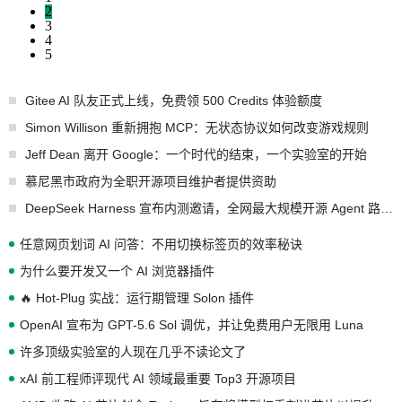
2
3
4
5
Gitee AI 队友正式上线，免费领 500 Credits 体验额度
Simon Willison 重新拥抱 MCP：无状态协议如何改变游戏规则
Jeff Dean 离开 Google：一个时代的结束，一个实验室的开始
慕尼黑市政府为全职开源项目维护者提供资助
DeepSeek Harness 宣布内测邀请，全网最大规模开源 Agent 路演现场诞生
任意网页划词 AI 问答：不用切换标签页的效率秘诀
为什么要开发又一个 AI 浏览器插件
🔥 Hot-Plug 实战：运行期管理 Solon 插件
OpenAI 宣布为 GPT-5.6 Sol 调优，并让免费用户无限用 Luna
许多顶级实验室的人现在几乎不读论文了
xAI 前工程师评现代 AI 领域最重要 Top3 开源项目