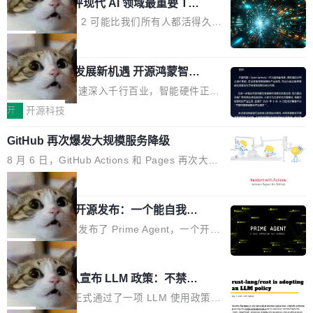
业化营销服务的需求从未如此迫切。 但市场扩容
xAI 前工程师评现代 AI 领域最重要 Top
n 这条推文引发了广泛讨论。他不是在说风凉
巧机身有效提升市面主流标准A...
3 开源项目
的同时,服务商的竞争逻辑正在改变。2026年Top
话，他是说出了一个圈内人尽皆知但很少公开捅
Flash Attention 2 可能比我们所有人都活得久。
Agency年度合辑的观察指出,“产品”这个离消费
破的事实。 Jordan 随后补充了一句软化声明：
这句话不是来自某个技术博客，而是出自 Hieu
局
者最近的载体,在整个品牌营销层面的权重显著变
「我不认为这些会议上大部分论文都在过度宣传
Pham 的一条推文。Hieu Pham 是谁？他是 xAI
高了。全域营销服务商的竞争正在从规模转向深
或造假。问题是，作为读者，如果你筛选出那些
共商智能硬件发展新机遇 开源鸿蒙智能
的早期工程师之一，在 Grok 训练基础设施团队
度,案例厚度、全域覆盖、多线协同...
硬件开发者日杭州站即将举行
看起来最令人兴奋的论文，那它们大部分都是过
工作过。近日他在 X 上发了一条帖子，列出了他
随着万物智联加速深入千行百业，智能硬件正从
度宣传的。」 这才是真正的痛点。不是所有论文
认为现代 AI 领域最重要的三个开源项目。 第一
单点设备迈向智能化、网联化、协同化发展。作
开
开源科技
都有问题，是最吸引眼球的那批论文最有问题。
个名字毫无悬念：Flash Attention 2。 Hieu 的
为面向全场景、跨终端的分布式操作系统，开源
他引用的帖子来自 Mathew Shen，一位 ICLR 2
理由很具体。FA 系列不需要解释，但 FA2 是他
GitHub 再次爆发大规模服务降级
鸿蒙通过统一技术底座和分布式能力，为不同类
026 的读者：「看了篇 ...
认为最重要的一个——复杂度恰到好处，刚好能
型智能设备的开发、连接与互联提供关键支撑，
8 月 6 日，GitHub Actions 和 Pages 再次大规
驱动你去学 CuTe，但还没被那些"邪恶的" Hopp
也为产业链企业探索产品创新与商业增长打开新
模服务降级，Actions 完全不可用超过 5 小时，
局
er++ 优化所淹没，足够容易修改和适配。 更关
的空间。 8月14日，开源鸿蒙智能硬件开发者日
webhook 停发，连自托管 runner 也因调度层故
键的是 FA2 的持久性...
（OHDD：OpenHarmony Hardware Develope
Prime Agent 开源发布：一个能自我改
障无法工作。Pages、Copilot code review、C
进的编程 Agent，ARC-AGI 3 超越人类
r Day）将在杭州启航。活动面向智能硬件产业
opilot coding agent 全部受影响。从检测到完全
Prime Intellect 发布了 Prime Agent，一个开源
专家基线
链企业和开发者，邀请行业专家与资深技术顾
恢复，大约 12 小时。 这是 2026 年 8 月的第六
的编程 Agent Harness，核心设计围绕两个抽
局
问，围绕开源鸿蒙技术能力、设备适配、芯片适
起事故，其中四起与 AI/Copilot 服务相关。 Git
象：Recursive Language Model（RLM）和 C
配、功耗与稳定性调优、兼容性测评及统一互联
Rust 项目团队宣布 LLM 政策：不禁
Hub 员工 kdaigle 在 HN 讨论中贴出了一组数
ontinual Harness。在 ARC-AGI 3 基准测试
等内容展开系统讲解和实战交流，帮助企业进一
止，但你要承认哪些代码不是你写的
据：2025 年全年 10 亿次 commit。现在，每周
上，Prime Agent + Opus 5 的组合达到了 95.
Rust 语言项目正式通过了一项 LLM 使用政策，
步了解开源鸿蒙在智能...
2.75 亿次，全年预计 140 亿次。GitHub...