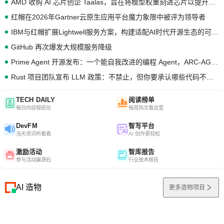
AMD 收购 AI 芯片创企 Taalas，旨在将模型权重刻进芯片以提升推理性能
红帽在2026年Gartner云原生应用平台魔力象限中被评为领导者
IBM与红帽扩展Lightwell服务方案，构建适配AI时代开源生态的可信基础设施
GitHub 再次爆发大规模服务降级
Prime Agent 开源发布：一个能自我改进的编程 Agent，ARC-AGI 3 超越人类专家基线
Rust 项目团队宣布 LLM 政策：不禁止，但你要承认哪些代码不是你写的
TECH DAILY
阅读榜单
每日内容报纸化
每周热文看这里
DevFM
智写平台
当天资讯听着看
AI 创作更轻松
激励活动
智库报告
参与活动赢源石
行业技术报告
AI 造物
更多造物项目