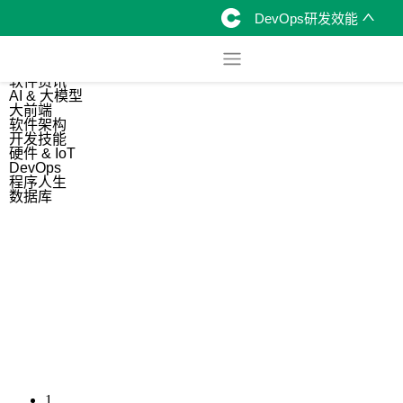
DevOps研发效能
综合
开源资讯
软件资讯
AI & 大模型
大前端
软件架构
开发技能
硬件 & IoT
DevOps
程序人生
数据库
1