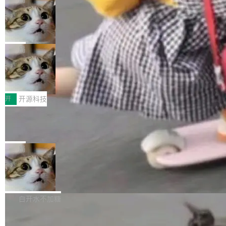
现实 过去两年，CIO们的焦虑清单上多了两项：
设置，如果用布尔值 + 可空字段来表示——bool
个"AI 知识库 + 聊天机器人"——每个大厂都在
一是如何让大模型和智能体应用安全地从PoC走
ean 表示是否可切换，nullable 的默认模式、浅
Deno 团队开源 Celld，可自托管的分
做，没什么新鲜的。 但 Kenton Varda 在 Twitte
向生产，二是如何让测试团队跟得上AI应用...
布式 Durable Objects
色方案、深色方案——会产生大量无意义的组
r 上把事情说清楚了： 今天我们发布了 Cloudfla
Ryan Dahl 领导的 Deno 团队推出了最新开源项
合。方案缺了、配置冲突了、全 null 了。要知道
re OS，一个带连接器的聊天机器人，跟其他所
目 Celld，一个能在自己机器上运行 Cloudflare
局
哪些组合有效，作者说，你得靠"文档、校验、或
有科技公司做的一样。只不过，实际上它不一
Workers 和 Durable Objects 的守护进程。 设
者部落知识"。 换个写法。Rust 的 enum，两个
样。这是 Sandstorm.io 的重制版，我十年前的
鲁大师7月新机性能/流畅/AI榜：vivo夺
计思路很直接：每个对象是一个独立的 SQLite
变体：Switchable...
性能、流畅双第一，三星Galaxy Z系列
那个创业公司。不同的是，这次它构建在 Cloudf
数据库，按名称寻址，复制到你自己的 S3 兼容
2026年7月的手机市场，由于存储等硬件成本暴
新折叠缺席
lare Workers 上——我花了九年时间搭建的平台
存储库里。节点之间只通过这个存储库协调——
增，手机厂商的日子也不好过啊，新机速度明显
开
开源科技
——并且深度集成了 AI。这基本上是我十年秘密
没有控制平面，没有共识协议。每个对象自带一
放缓，因此硝烟味淡了许多。新机参数规格除开
计划的顶峰。 十年前，Ken...
个小型数据库，应用天然按分片构建，单个数据
Zed 推出 DeltaDB，一个记录 commit
高价的三星折叠（三星Galaxy Z Fold8 Ultra / Z
之间所有操作的版本控制系统
库的竞争和爆炸半径问题在设计层面就被消除
Fold8 / Z Flip8）外，其余要么是中低端机器，
Zed 编辑器团队发布了新项目——DeltaDB，一
了。 闲置的 cell 会休眠到几乎不占资源。当 cel
例如iQOO Z11i、REDMI Note 17、REDMI No
个在 git commit 之间记录每一次编辑操作的版
局
l 迁移或唤醒时，新宿主从 S3 恢复 SQLite 数据
te 17 Pro、OPPO K15，要么是vivo X300 E这
本控制系统。目前处于 Early Access 阶段。 De
库继续执行。存储库是持久化的唯一真相...
样的次旗舰。 Galaxy Z Fold8 Ultra / Z Fold8 /
SpaceXAI 单季资本开支达 183 亿美元
ltaDB 的核心思路直接写在 landing page 最显
Z Flip8三款折叠屏新机均在7月22日发布，且全
眼的位置：「Software is made between com
根据风险投资人Tomer Tunguz 博客（VC 分
部搭载骁龙8 Elite Gen5 for Galaxy，它们本该
mits」——软件是在 commit 之间写出来的。git
析）披露的最新分析与第二季度业绩报告，Spac
白开水不加糖
是7月性...
只记录了你提交的最终状态，但真正的工作过程
eXAI在上个季度的总资本支出飙升至183.7亿美
——打字、删改、试错、agent 对话——都在 co
Meta 发布终端编程 Agent“Muse Cod
元。其中，绝大部分资金被直接用于 AI 领域，