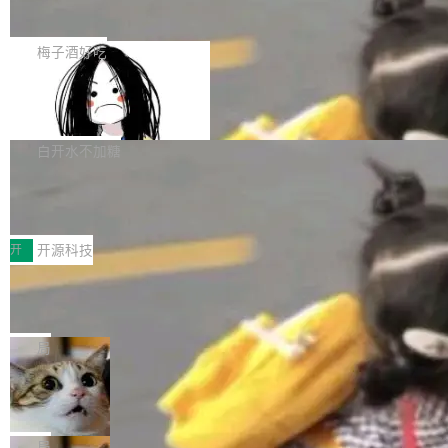
展开启新的篇章。
滞，过去三个月内没有任何条目完成更新，用户
如果你在 Spring Boot 里做过国际化，流程大概
提交的编辑请求也长期处于待处理状态。 Groki
是这样的：配 MessageSource 的 Bean、写 R
梅子酒好吃
pedia 于去年底上线，定位为由人工智能生成内
eloadableResourceBundleMessageSource、
容的百科平台，被马斯克视为传统众包百科网站
Apache Doris 4.1 全面增强 Iceberg：
声明 LocaleResolver、注册 LocaleChangeInt
支持 UPDATE、MERGE INTO 与 Iceb
维基百科的替代方案。Lawfare 调查发现，无论
erceptor…五六步之后才能看到第一行翻译文
Apache Doris 4.1 要补齐的，正是缺失的那一
erg V3
热门页面还是低关注度页面，均未出现近期更
本。 Solon 换了个方式。整个 i18n 模块围绕三
半。在已有查询能力的基础上，Doris 进一步支
白开水不加糖
新，相关问题并非局限于特定领域，而是在不同
个解析器、一个注解、一个工具类展开——没有
持了 UPDATE、DELETE、MERGE INTO 等数
主题和访问量页面中普遍存在。 调查人员最初认
XML、没有拦截器注册、没有样板配置。 资源
Testin XAgent：CIO智能测试落地指南
据修改操作、完整的表结构管理与分区演进，以
为，Grokipedia可能只是限...
文件的约定 把文件放到 resources/i18n/ 下： r
及 rewrite_data_files、expire_snapshots 等日
7月30日，TiD2026质量竞争力大会在北京中关
esources/i18n/messages.properties ...
常维护操作，并完整支持 Iceberg V3 格式。
村国家自主创新示范区会议中心开幕。本届大会
开
开源科技
由中关村智联软件服务业质量创新联盟主办，以
让非法状态不可表示：一篇关于 ADT
“智构可信·质创未来——AI原生时代的质量新范
的帖子在 Reddit 火了
式”为主题，直面AI从实验室走向规模化产业落地
有一种东西，一旦用过就回不去了。Alex Fedos
的核心质量命题。会上，《2026智能研发生产力
eev 管它叫"软件设计的基石"。 他说的东西不新
局
工具选型手册》发布，Testin云测的Testin XAge
鲜——代数数据类型（ADT），尤其是和类型
Cloudflare 开源内部企业 AI 平台 Clou
nt智能测试系统入选AI测试领域代表产品。对CI
（sum type）。但他说清楚了一件事：这不是类
dflare OS
O而言，这提示了一个转变：AI测试正在从效率
型系统的学术体操，是日常编码的思维方式。 文
Cloudflare 发布了一个开源项目 Cloudflare O
工具升级为企业的质量基础设施。 CIO面对的新
章从一个简单的例子切入。一个网站的深色主题
S。如果你只看官方博客，你会觉得这是又一
局