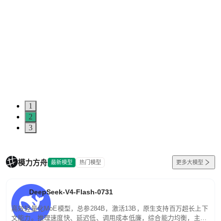
1
2
3
模力方舟
最新模型
热门模型
更多大模型
DeepSeek-V4-Flash-0731
高效轻量化MoE模型，总参284B，激活13B，原生支持百万超长上下
文能力。推理速度快、延迟低、调用成本低廉，综合能力均衡，主打