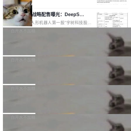
5% RHAE Best@1，超过了 ARC 报告的人类专
覆盖 rust-lang/rust 单一仓库的代码贡献。这不
局
家基线 95.4%。 不是又一个 coding agent 包装
是项目级别的官方立场，目前由五个团队采纳，
宇树科技 IPO 战略配售曝光：DeepSe
器 Prime Agent 的架构和市面上大多数 coding
但它可能是主流开源项目中关于 AI 辅助贡献最
ek 获配 93.3 万股，锁定 36 个月
agent 有本质区别。大多数 agent harness 的设
细致的一份规则。 政策的核心只有一句话：LLM
8月6日晚间，“人形机器人第一股”宇树科技股份
计是基于早期模型的能力—...
可以用来分析、提炼、审阅、建议，但不能用来
有限公司披露IPO发行价格及战略配售结果，杭
白开水不加糖
创作。 具体来说，LLM 生成的代码可以提交，
州深度求索人工智能基础技术研究有限公司（De
但必须满足五个条件：预先安排、非关键、高质
Docker 29.7.2 发布
epSeek）获配93.3399万股，按150.8元/股发行
量、充分测试、充分审查，并且必须披露。LLM
价格计算，认购金额约1.41亿元，股份锁定期为
Docker 29.7.2 现已发布，具体更新内容如下：
不得生成涉及安全性的关键变更，除非作者本身
36个月。 公告显示，本次宇树科技战略配售对
Bug fixes and enhancements 修复多次传递同
白开水不加糖
就是领域专家。即使如此，政策也"强烈不建
象主要包括长期投资机构、与公司业务具有战略
一环境变量时，docker service create和docker
议"这么做。 对于不披露的情况，审核者可以直
合作关系或长期合作愿景的大型企业、科创板保
Apache Fluss 毕业成为顶级项目
service update会发生 panic 的问题。docker/cl
接关闭 PR，无需解释。 政策作者 Jynn Ne...
荐人跟投子公司，以及公司高级管理人员和核心
i#7145 修复了 Docker Engine 29.7.0 中引入的
今年 7 月，Apache Fluss 的毕业提案在 Apach
员工参与设立的专项资产管理计划。其中，Dee
一个回归问题，该问题导致拉取镜像时会拒绝包
e 孵化器项目管理委员会（IPMC）投票中获得
白开水不加糖
pSeek作为与宇树科技具备战略合作关系的企
含绝对 hardlink 目标的镜像（此类镜像由某些镜
全票通过，随后获 Apache 软件基金会董事会批
业，获配股份数量占本次发行数量的2.31%。 除
像构建工具生成）。moby/moby#53305 修复了
马斯克 AI 百科项目 Grokipedia 被曝数
准。今天，Apache 软件基金会正式宣布 Apach
DeepSeek外，腾讯旗下上海启善投资有限公司
月未更新
Docker Engine 29.7.0 中引入的一个回归问
e Fluss 孵化毕业，成为 Apache 顶级项目（TL
埃隆·马斯克推出的AI百科项目 Grokipedia 被曝
获配9...
题，该问题可能导致在旧版 Linux 内核...
P）！这一里程碑不仅标志着 Fluss 迈入新的发
长期停止内容更新，未能实现其作为“AI版维基百
白开水不加糖
展阶段，也将进一步推动流式存储、实时湖仓与
科”替代品的目标。 据 Lawfare 最新调查，自今
AI 数据基础加速融合，为实时数据基础设施的发
Solon I18n：三种解析器，零样板代码
年4月以来，Grokipedia 页面更新功能基本停