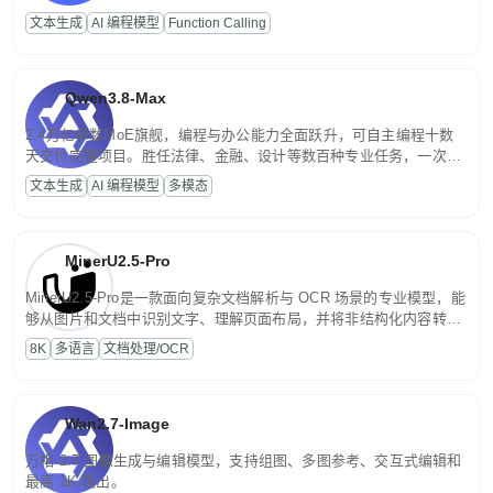
高并发、轻量化任务，适合日常对话、内容创作、基础 RAG、批量
文本生成
AI 编程模型
Function Calling
文案处理等普惠刚需场景。
Qwen3.8-Max
2.4万亿参数MoE旗舰，编程与办公能力全面跃升，可自主编程十数
天交付完整项目。胜任法律、金融、设计等数百种专业任务，一次对
话端到端交付生产级成果。原生视觉理解贯穿规划、执行与验证全流
文本生成
AI 编程模型
多模态
程，支持超长文档与长视频的深度语义解析。长程任务中自主规划与
闭环迭代，持续进化。
MinerU2.5-Pro
MinerU2.5-Pro是一款面向复杂文档解析与 OCR 场景的专业模型，能
够从图片和文档中识别文字、理解页面布局，并将非结构化内容转换
为便于存储、检索和二次处理的结构化结果。
8K
多语言
文档处理/OCR
Wan2.7-Image
万相 2.7 图像生成与编辑模型，支持组图、多图参考、交互式编辑和
最高 2K 输出。