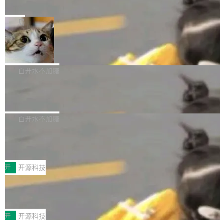
e” 和 Muse Spark 1.2 模型
mmit 之间的空隙里丢失了。 DeltaDB 要做的就
金额高达158.3亿美元，这一单项投入已经逼近
Meta 今天发布了两款 AI 产品：Muse Code，
是把这段空隙补上。 回退到任何一次编辑：Delt
微软同期总资本开支的四成。 与亚马逊、Alpha
一个在终端里运行的编程 agent；Muse Spark
局
aDB 捕获 commit 之间的每一次操作，...
bet、微软以及 Meta 等传统科技巨头相比，Spa
1.2，驱动这个 agent 的新模型。一句话概括：
ceXAI的资金消耗速度尤为引人瞩目。然而，支
美团开源 LoHoSearch，用知识图谱校
你可以用 curl -fsSL https://dev.meta.ai/install.
准 AI 能力认知
撑庞大支出的资金来源却呈现出截然不同的面
sh | bash 安装一个能在大项目里自动规划、写
机器出题的前提，是让机器拥有全局视野。整个
貌。数据显示，微软和 Meta 主要依托充沛的经
代码、验证结果的 AI 终端工具。 据介绍，Muse
构建流程可以分为四个环节：建图 → 控制难度
白开水不加糖
营现金流来覆盖资本开支，其资本支出覆盖率分
Code 是 Meta 的编程 agent 产品。它和市场上
→ 质量把关 → 数据概览。
别达到155% 和106%;而SpaceXAI的经营现金
腾讯开源 UCL-MPComm 通信库
已有的终端编程 agent 在设计理念上有几个明显
流仅能覆盖资本开支的12...
的差异点。 异步后台 agent：Muse Code 有一
腾讯网平团队宣布开源了 UCL-MPComm 通信
个主 agent 循环，外加一组后台 agent。这些后
库，并将作为transport接入Mooncake TENT。
白开水不加糖
台 agent...
该通信库针对AI Memory池化场景的数据传输需
CoStrict入选工信部2025人工智能应用
求进行了深度优化，能够实现数据中心内大规模
典型案例
计算节点间多种内存类型的高性能通信。 UCL-
近日，工信部科技司公示《2025人工智能应用典
MPComm将作为一种传输引擎接入Mooncake T
型案例入选名单》，深信服“面向企业研发场景的
开
开源科技
ENT，实现零拷贝传输性能提升30%、非零拷贝
开源 AI 编程平台 CoStrict 应用”凭借卓越的技术
传输性能最高提升5倍。UCL-MPComm底层基
深信服AI算力网关入选工信部人工智能
创新与落地成效成功入选。 全链路私有化部署，
应用典型案例！
于自研UCL-Engine通信引擎，后续腾讯网平将
助力企业AI研发安全落地 当前，越来越多企业已
前不久，工业和信息化部正式发布《2025年人工
持续开源更多基于UCL-Engine的高性能通信组
经开始引入 AI Coding 工具，通过调用公有云模
智能应用典型案例名单》，集中展示人工智能在
开
开源科技