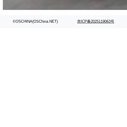
代码检索手段（如关键词匹配、目录遍历）仅能
在语法层面完成文本定位，难以触及代码的语义
内涵与结构关联，导致开发者使用代码智能体在
©OSCHINA(OSChina.NET)
京ICP备2025119063号
理解大规模代码仓时面临显著"代码仓理解"瓶
颈。 代码仓深度理解服务（以下简称" CodeBas
e深度理解服务"）是华为云码道（CodeA...