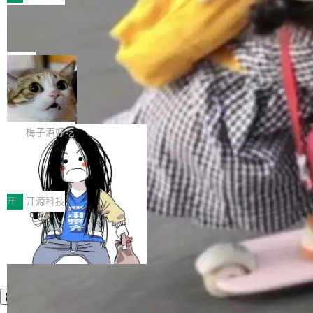
件。 腾讯网平团队在UCL-MPComm中实现了一
型或企业内部部署模型提升研发效率。但随着 AI
各领域的应用成果，覆盖技术底座、行业赋能、
个独立于业务线程的全局通信引擎（Engine），
Coding 从个人辅助工具逐步走向团队级、组织
Jeff Dean 离开 Google：一个时代的结
产品应用、支撑保障、专题等五大方向。深信服
并实...
束，一个实验室的开始
级应用，企业在规模化落地过程中，对安全性、
AI算力网关（AI创新平台）成功入选！ 随着各行
Google 员工编号 20。MapReduce 作者之一。
可控性和代码质量提出了更高要求。 首先是数据
各业的Agent走向规模化建设，算力构成形态逐
Bigtable 作者之一。TensorFlow 的作者之一。
局
安全与合规要求。对于大多数普通研发场景，公
渐丰富，用户关注的重点也在发生变化：不只是
Gemini 的架构师。Google 首席科学家。 Jeff D
有云模型能够满足快速试用和效率提升的需求。
让AI用起来，还要进一步看清混合算力时代下，
🔥 SolonCode v2026.8.4 发布：界面
ean 在 Google 工作了 27 年后，宣布离职。 他
但对于金融、能源、医疗等对数据安全要求较...
字体可调、22 种语言、记忆搜索增强
Token花在哪里、算力是否被充分利用，以及持
不是一个人走。一同离开的还有 Sanjay Ghema
打开终端就能上岗的全中文编码智能体，这一轮
续增长的AI成本该如何优化。 深信服AI算力网关
wat（Google 员工编号 23，Jeff Dean 二十多
把「看得清、用母语、记得住」三件事一次补
梅子酒好吃
正是围绕这些实际问题，从Token治理和成本治
年的编程搭档，MapReduce 和 Bigtable 的共同
齐。 SolonCode 是什么 SolonCode 是杭州无
理两个方面，让用户的每一份算力都看得清、管
作者）、Quoc Le（Google 大脑核心成员，Se
让“代码语义理解”深度释放AI Coding
耳科技研发的企业级终端编码智能体——一位全
得住、用得稳、省得下、更安全！ 一、从现在开
价值潜能：华为云码道（CodeArts）
q2Seq 和 DocAI 的共同发明人）以及 Oriol Vin
中文驱动的数字员工，自主理解需求、规划步
一、代码仓深度理解技术的作用与价值 在软件工
始，Token使用一目...
代码仓技术解析
yals（Gemini 联合负责人，AlphaSta...
骤、编写代码。不挑模型、不挑平台，curl 一行
程实践中，代码仓是企业核心知识资产的主要载
开
开源科技
装完即用。 开源地址：Gitee · GitCode · GitHu
体。企业级代码仓库通常包含数十万乃至数百万
b 安装 支持 Java 8+（8~26）、macOS / Linu
个文件，其规模远超单次模型调用可承载的上下
x / Windows / Harmony PC。 # macOS / Linu
文窗口。随着项目规模的持续扩张与代码历史的
x / Harmony PC curl -fsSL https://solon.noea
不断累积，代码仓中的模块关系、接口契约、业
r.org/solon...
务逻辑等关键信息往往分散于数十乃至数百个文
件之中，形成高度复杂的知识关联网络。传统的