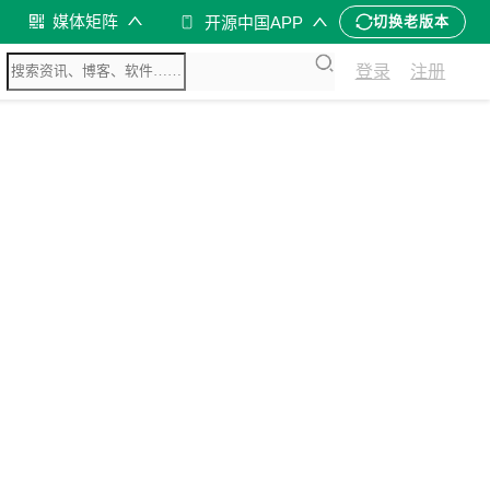
媒体矩阵
开源中国APP
切换老版本
登录
注册