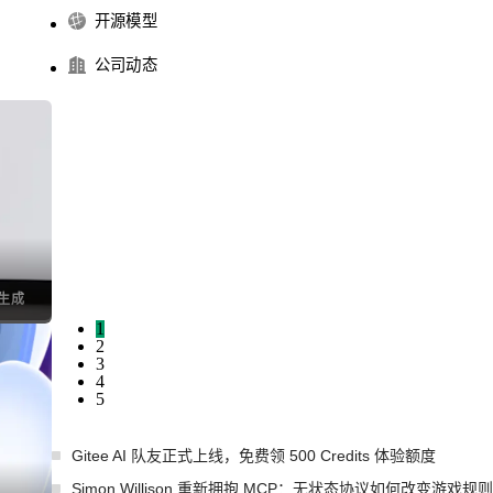
开源模型
公司动态
I生成
1
2
3
4
5
Gitee AI 队友正式上线，免费领 500 Credits 体验额度
Simon Willison 重新拥抱 MCP：无状态协议如何改变游戏规则