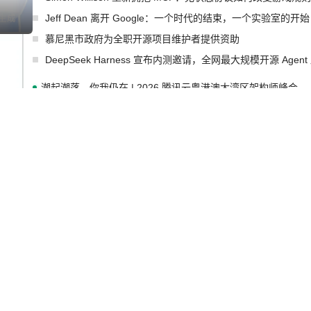
Jeff Dean 离开 Google：一个时代的结束，一个实验室的开始
I生成
慕尼黑市政府为全职开源项目维护者提供资助
DeepSeek Harness 宣布内测邀请，全网最大规模开源 Age
潮起潮落，你我仍在 | 2026 腾讯云粤港澳大湾区架构师峰会
马斯克 AI 百科项目 Grokipedia 被曝数月未更新
Solon I18n：三种解析器，零样板代码
张一鸣的三次否决：字节跳动为什么不蒸馏
I生成
让非法状态不可表示：一篇关于 ADT 的帖子在 Reddit 火了
Cloudflare 开源内部企业 AI 平台 Cloudflare OS
Deno 团队开源 Celld，可自托管的分布式 Durable Objects
Zed 推出 DeltaDB，一个记录 commit 之间所有操作的版本控
SpaceXAI 单季资本开支达 183 亿美元
小米正式开源自研具身基座模型 Xiaomi-Robotics-1
Meta 发布终端编程 Agent“Muse Code” 和 Muse Spark 1.2 
I生成