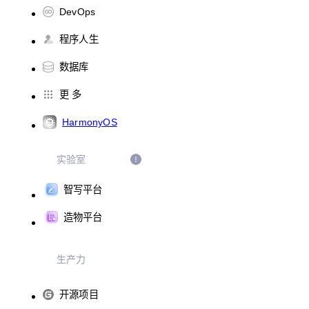
DevOps
程序人生
数据库
更 多
HarmonyOS
实验室
智写平台
造物平台
生产力
开源项目