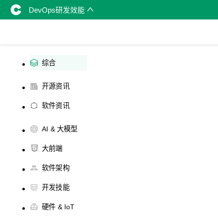
DevOps研发效能
综合
开源资讯
软件资讯
AI & 大模型
大前端
软件架构
开发技能
硬件 & IoT