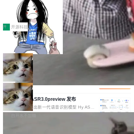
正是围绕这些实际问题，从Token治理和成本治
年的编程搭档，MapReduce 和 Bigtable 的共同
齐。 SolonCode 是什么 SolonCode 是杭州无
理两个方面，让用户的每一份算力都看得清、管
让“代码语义理解”深度释放AI Coding
作者）、Quoc Le（Google 大脑核心成员，Se
耳科技研发的企业级终端编码智能体——一位全
得住、用得稳、省得下、更安全！ 一、从现在开
价值潜能：华为云码道（CodeArts）
q2Seq 和 DocAI 的共同发明人）以及 Oriol Vin
中文驱动的数字员工，自主理解需求、规划步
一、代码仓深度理解技术的作用与价值 在软件工
始，Token使用一目...
代码仓技术解析
yals（Gemini 联合负责人，AlphaSta...
骤、编写代码。不挑模型、不挑平台，curl 一行
程实践中，代码仓是企业核心知识资产的主要载
开
开源科技
装完即用。 开源地址：Gitee · GitCode · GitHu
体。企业级代码仓库通常包含数十万乃至数百万
一条“删库”命令跑 17 小时，算法工程
b 安装 支持 Java 8+（8~26）、macOS / Linu
个文件，其规模远超单次模型调用可承载的上下
师删光 89TB 数据只为干私活
x / Windows / Harmony PC。 # macOS / Linu
文窗口。随着项目规模的持续扩张与代码历史的
最高人民检察院8月4日公布了一起案件：北京一
x / Harmony PC curl -fsSL https://solon.noea
不断累积，代码仓中的模块关系、接口契约、业
名90后算法工程师王某，为了给自己接的私活腾
局
r.org/solon...
务逻辑等关键信息往往分散于数十乃至数百个文
服务器空间，删光了公司AI游戏部门的全部核心
件之中，形成高度复杂的知识关联网络。传统的
Cloudflare 分享推理优化实践：KV ca
数据。 王某2024年1月入职东城区某科技公司AI
che 量化 + 权重压缩，吞吐量提升 4
代码检索手段（如关键词匹配、目录遍历）仅能
短剧部门，有互联网大厂背景。在公司内部架构
Kimi 和 GLM 是当前最强的大模型系列之一，但
1%，成本降 30%
在语法层面完成文本定位，难以触及代码的语义
调整期间，部门三次通知全员将数据从A集群迁
它们有一个共同的问题：太吃显存了。月之暗面
局
内涵与结构关联，导致开发者使用代码智能体在
移到B集群，王某都回复了"收到"。 他没有迁移
的 Kimi K 系列和智谱的 GLM 都是长上下文、M
理解大规模代码仓时面临显著"代码仓理解"瓶
数据。2024年9月3日下午4点，他使用此前登录
腾讯混元 Hy ASR3.0preview 发布
oE 架构的大模型，好用到让人上瘾，但 GPU 显
颈。 代码仓深度理解服务（以下简称" CodeBas
的账号密码进入A集群，输入了一条被程序员圈
存永远不够用。 Cloudflare 的 Workers AI 团队
腾讯混元正式推出新一代语音识别模型 Hy ASR
e深度理解服务"）是华为云码道（CodeA...
称为"删库跑路"的命令——最高管理员权限、无
一直在跑这些模型的推理。他们在官方博客上发
3.0preview。基于最新一代大语言模型 Hy3 的
白开水不加糖
需确认、强制递归删除。17个小时后，运维人员
了一篇技术文章，详细拆解了三种让大模型在 G
语言理解能力，以及融合了高精度语音识别与深
发现异常并中止进程时，89TB数据已经没了。
PU 上跑得更省、更快的技术手段——KV cache
Pale Moon 34.3.2 发布，苍月浏览器
度语义理解能力，实现了语音识别能力的全面升