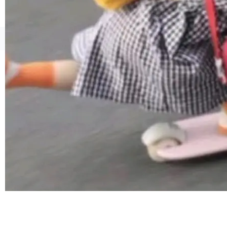
©OSCHINA(OSChina.NET)
京ICP备2025119063号