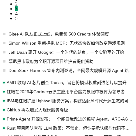
2
3
4
5
Gitee AI 队友正式上线，免费领 500 Credits 体验额度
Simon Willison 重新拥抱 MCP：无状态协议如何改变游戏规则
Jeff Dean 离开 Google：一个时代的结束，一个实验室的开始
慕尼黑市政府为全职开源项目维护者提供资助
DeepSeek Harness 宣布内测邀请，全网最大规模开源 Agent 路演现场诞生
AMD 收购 AI 芯片创企 Taalas，旨在将模型权重刻进芯片以提升推理性能
红帽在2026年Gartner云原生应用平台魔力象限中被评为领导者
IBM与红帽扩展Lightwell服务方案，构建适配AI时代开源生态的可信基础设施
GitHub 再次爆发大规模服务降级
Prime Agent 开源发布：一个能自我改进的编程 Agent，ARC-AGI 3 超越人类专家基线
Rust 项目团队宣布 LLM 政策：不禁止，但你要承认哪些代码不是你写的