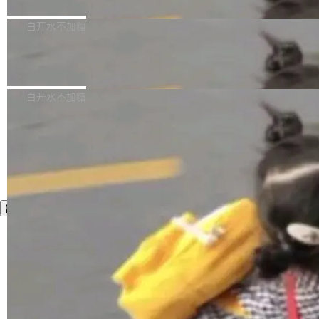
删掉的是AI游戏部门的全部开发文件，包括公司
量化、模型权重压缩、以及共享 KV cache 的完
级。 根据介绍，Hy ASR3.0preview 目标在于：
Pale Moon 34.3.2 现已发布，这是一个安全更
自研的多个文生3D和...
整性保护。效果是：吞吐量提升 41%，每 token
让语音识别不再只是听清，而是真正听懂。通过
新和少量网页兼容性修复版本。 Changes/fixe
白开水不加糖
成本降低 30%，精度不变。 FP8 省的不仅是显
先理解你的语境和意图，再把准确的文字直接给
s： 实现了URL.Parse()便捷功能 对浏览器内部
存 KV cache 是推理时最吃显...
到你。从“逐字转写、单点优化”演进为“理解语
PostgreSQL 18/19 新特性深度解读
函数添加了多项边界检查，以避免潜在的越界访
境、兼容场景、一键直出”。 Hy ASR 3.0 previe
问、下溢和溢出。（DiD） 修复了加载和解析内
演讲者分享了一个有趣的实践：面对 PG 18 已
w 不要求标准普通话，方言识别覆盖粤语、吴语
容提供的字体时出现的几个问题 为避免音频加
发布的 Release Notes，他利用 AI 工具（如 Co
白开水不加糖
等 10 大方言片区和 20 余个二级小片区。在开
载、处理和播放过程中可能出现的一系列错误，
pilot）对数千条 commit 日志进行自动分析，先
源评测集中，Hy ASR 3.0 preview 在多语种的
对音频采样频率设定了下限 采样率低于 8kHz
让模型总结出三十余条潜在特性，再逐条要求生
WER（...
（通常被认为是 "telephone"/"walkie-talkie" 音
成详细解释和代码校验，最终筛选出对用户体感
质的最低采样率）的音频格式将被拒绝 修复了 C
最强的若干项。对于尚未正式发版的 PG 19，则
SS 圆角虚线样式中可能存在的问题 如果表单中
通过拉取过去一年内（从 PG 18 Beta1 时间点
的图像元素不在同一个子树中，则它们将不再关
至今）的所有 commit，同样交由 AI 分析提炼。
联 加...
经过人工复核，准确度令人满意。这一方法也为
社区爱好者提供了高效跟踪新版本的思路。