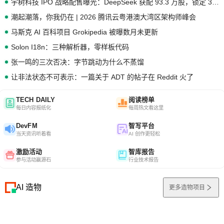
宇树科技 IPO 战略配售曝光：DeepSeek 获配 93.3 万股，锁定 36 个月
潮起潮落，你我仍在 | 2026 腾讯云粤港澳大湾区架构师峰会
马斯克 AI 百科项目 Grokipedia 被曝数月未更新
Solon I18n：三种解析器，零样板代码
张一鸣的三次否决：字节跳动为什么不蒸馏
让非法状态不可表示：一篇关于 ADT 的帖子在 Reddit 火了
TECH DAILY
阅读榜单
每日内容报纸化
每周热文看这里
DevFM
智写平台
当天资讯听着看
AI 创作更轻松
激励活动
智库报告
参与活动赢源石
行业技术报告
AI 造物
更多造物项目