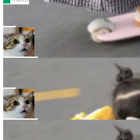
——并且深度集成了 AI。这基本上是我十年秘密
没有控制平面，没有共识协议。每个对象自带一
放缓，因此硝烟味淡了许多。新机参数规格除开
计划的顶峰。 十年前，Ken...
个小型数据库，应用天然按分片构建，单个数据
Zed 推出 DeltaDB，一个记录 commit
高价的三星折叠（三星Galaxy Z Fold8 Ultra / Z
之间所有操作的版本控制系统
库的竞争和爆炸半径问题在设计层面就被消除
Fold8 / Z Flip8）外，其余要么是中低端机器，
Zed 编辑器团队发布了新项目——DeltaDB，一
了。 闲置的 cell 会休眠到几乎不占资源。当 cel
例如iQOO Z11i、REDMI Note 17、REDMI No
个在 git commit 之间记录每一次编辑操作的版
局
l 迁移或唤醒时，新宿主从 S3 恢复 SQLite 数据
te 17 Pro、OPPO K15，要么是vivo X300 E这
本控制系统。目前处于 Early Access 阶段。 De
库继续执行。存储库是持久化的唯一真相...
SpaceXAI 单季资本开支达 183 亿美元
样的次旗舰。 Galaxy Z Fold8 Ultra / Z Fold8 /
ltaDB 的核心思路直接写在 landing page 最显
Z Flip8三款折叠屏新机均在7月22日发布，且全
眼的位置：「Software is made between com
根据风险投资人Tomer Tunguz 博客（VC 分
部搭载骁龙8 Elite Gen5 for Galaxy，它们本该
mits」——软件是在 commit 之间写出来的。git
析）披露的最新分析与第二季度业绩报告，Spac
白开水不加糖
是7月性...
只记录了你提交的最终状态，但真正的工作过程
eXAI在上个季度的总资本支出飙升至183.7亿美
Meta 发布终端编程 Agent“Muse Cod
——打字、删改、试错、agent 对话——都在 co
元。其中，绝大部分资金被直接用于 AI 领域，
e” 和 Muse Spark 1.2 模型
mmit 之间的空隙里丢失了。 DeltaDB 要做的就
金额高达158.3亿美元，这一单项投入已经逼近
Meta 今天发布了两款 AI 产品：Muse Code，
是把这段空隙补上。 回退到任何一次编辑：Delt
微软同期总资本开支的四成。 与亚马逊、Alpha
一个在终端里运行的编程 agent；Muse Spark
局
aDB 捕获 commit 之间的每一次操作，...
bet、微软以及 Meta 等传统科技巨头相比，Spa
1.2，驱动这个 agent 的新模型。一句话概括：
ceXAI的资金消耗速度尤为引人瞩目。然而，支
美团开源 LoHoSearch，用知识图谱校
你可以用 curl -fsSL https://dev.meta.ai/install.
准 AI 能力认知
撑庞大支出的资金来源却呈现出截然不同的面
sh | bash 安装一个能在大项目里自动规划、写
机器出题的前提，是让机器拥有全局视野。整个
貌。数据显示，微软和 Meta 主要依托充沛的经
代码、验证结果的 AI 终端工具。 据介绍，Muse
构建流程可以分为四个环节：建图 → 控制难度
白开水不加糖
营现金流来覆盖资本开支，其资本支出覆盖率分
Code 是 Meta 的编程 agent 产品。它和市场上
→ 质量把关 → 数据概览。
别达到155% 和106%;而SpaceXAI的经营现金
已有的终端编程 agent 在设计理念上有几个明显
腾讯开源 UCL-MPComm 通信库