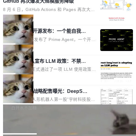
GitHub 再次爆发大规模服务降级
鸿蒙通过统一技术底座和分布式能力，为不同类
型智能设备的开发、连接与互联提供关键支撑，
8 月 6 日，GitHub Actions 和 Pages 再次大规
也为产业链企业探索产品创新与商业增长打开新
模服务降级，Actions 完全不可用超过 5 小时，
局
的空间。 8月14日，开源鸿蒙智能硬件开发者日
webhook 停发，连自托管 runner 也因调度层故
（OHDD：OpenHarmony Hardware Develope
Prime Agent 开源发布：一个能自我改
障无法工作。Pages、Copilot code review、C
进的编程 Agent，ARC-AGI 3 超越人类
r Day）将在杭州启航。活动面向智能硬件产业
opilot coding agent 全部受影响。从检测到完全
Prime Intellect 发布了 Prime Agent，一个开源
专家基线
链企业和开发者，邀请行业专家与资深技术顾
恢复，大约 12 小时。 这是 2026 年 8 月的第六
的编程 Agent Harness，核心设计围绕两个抽
局
问，围绕开源鸿蒙技术能力、设备适配、芯片适
起事故，其中四起与 AI/Copilot 服务相关。 Git
象：Recursive Language Model（RLM）和 C
配、功耗与稳定性调优、兼容性测评及统一互联
Hub 员工 kdaigle 在 HN 讨论中贴出了一组数
Rust 项目团队宣布 LLM 政策：不禁
ontinual Harness。在 ARC-AGI 3 基准测试
等内容展开系统讲解和实战交流，帮助企业进一
止，但你要承认哪些代码不是你写的
据：2025 年全年 10 亿次 commit。现在，每周
上，Prime Agent + Opus 5 的组合达到了 95.
Rust 语言项目正式通过了一项 LLM 使用政策，
步了解开源鸿蒙在智能...
2.75 亿次，全年预计 140 亿次。GitHub...
5% RHAE Best@1，超过了 ARC 报告的人类专
覆盖 rust-lang/rust 单一仓库的代码贡献。这不
局
家基线 95.4%。 不是又一个 coding agent 包装
是项目级别的官方立场，目前由五个团队采纳，
器 Prime Agent 的架构和市面上大多数 coding
宇树科技 IPO 战略配售曝光：DeepSe
但它可能是主流开源项目中关于 AI 辅助贡献最
ek 获配 93.3 万股，锁定 36 个月
agent 有本质区别。大多数 agent harness 的设
细致的一份规则。 政策的核心只有一句话：LLM
8月6日晚间，“人形机器人第一股”宇树科技股份
计是基于早期模型的能力—...
可以用来分析、提炼、审阅、建议，但不能用来
有限公司披露IPO发行价格及战略配售结果，杭
白开水不加糖
创作。 具体来说，LLM 生成的代码可以提交，
州深度求索人工智能基础技术研究有限公司（De
但必须满足五个条件：预先安排、非关键、高质
Docker 29.7.2 发布
epSeek）获配93.3399万股，按150.8元/股发行
量、充分测试、充分审查，并且必须披露。LLM
价格计算，认购金额约1.41亿元，股份锁定期为
Docker 29.7.2 现已发布，具体更新内容如下：
不得生成涉及安全性的关键变更，除非作者本身
36个月。 公告显示，本次宇树科技战略配售对