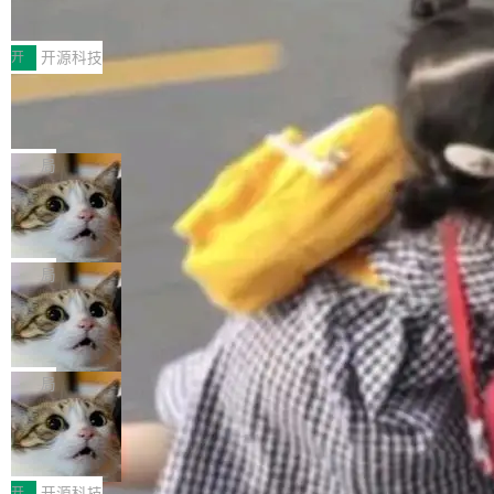
为，Grokipedia可能只是限...
文件的约定 把文件放到 resources/i18n/ 下： r
及 rewrite_data_files、expire_snapshots 等日
7月30日，TiD2026质量竞争力大会在北京中关
esources/i18n/messages.properties ...
常维护操作，并完整支持 Iceberg V3 格式。
村国家自主创新示范区会议中心开幕。本届大会
开
开源科技
由中关村智联软件服务业质量创新联盟主办，以
让非法状态不可表示：一篇关于 ADT
“智构可信·质创未来——AI原生时代的质量新范
的帖子在 Reddit 火了
式”为主题，直面AI从实验室走向规模化产业落地
有一种东西，一旦用过就回不去了。Alex Fedos
的核心质量命题。会上，《2026智能研发生产力
eev 管它叫"软件设计的基石"。 他说的东西不新
局
工具选型手册》发布，Testin云测的Testin XAge
鲜——代数数据类型（ADT），尤其是和类型
nt智能测试系统入选AI测试领域代表产品。对CI
Cloudflare 开源内部企业 AI 平台 Clou
（sum type）。但他说清楚了一件事：这不是类
dflare OS
O而言，这提示了一个转变：AI测试正在从效率
型系统的学术体操，是日常编码的思维方式。 文
Cloudflare 发布了一个开源项目 Cloudflare O
工具升级为企业的质量基础设施。 CIO面对的新
章从一个简单的例子切入。一个网站的深色主题
S。如果你只看官方博客，你会觉得这是又一
局
现实 过去两年，CIO们的焦虑清单上多了两项：
设置，如果用布尔值 + 可空字段来表示——bool
个"AI 知识库 + 聊天机器人"——每个大厂都在
一是如何让大模型和智能体应用安全地从PoC走
ean 表示是否可切换，nullable 的默认模式、浅
Deno 团队开源 Celld，可自托管的分
做，没什么新鲜的。 但 Kenton Varda 在 Twitte
向生产，二是如何让测试团队跟得上AI应用...
布式 Durable Objects
色方案、深色方案——会产生大量无意义的组
r 上把事情说清楚了： 今天我们发布了 Cloudfla
Ryan Dahl 领导的 Deno 团队推出了最新开源项
合。方案缺了、配置冲突了、全 null 了。要知道
re OS，一个带连接器的聊天机器人，跟其他所
目 Celld，一个能在自己机器上运行 Cloudflare
局
哪些组合有效，作者说，你得靠"文档、校验、或
有科技公司做的一样。只不过，实际上它不一
Workers 和 Durable Objects 的守护进程。 设
者部落知识"。 换个写法。Rust 的 enum，两个
样。这是 Sandstorm.io 的重制版，我十年前的
鲁大师7月新机性能/流畅/AI榜：vivo夺
计思路很直接：每个对象是一个独立的 SQLite
变体：Switchable...
性能、流畅双第一，三星Galaxy Z系列
那个创业公司。不同的是，这次它构建在 Cloudf
数据库，按名称寻址，复制到你自己的 S3 兼容
2026年7月的手机市场，由于存储等硬件成本暴
新折叠缺席
lare Workers 上——我花了九年时间搭建的平台
存储库里。节点之间只通过这个存储库协调——
增，手机厂商的日子也不好过啊，新机速度明显
开
开源科技