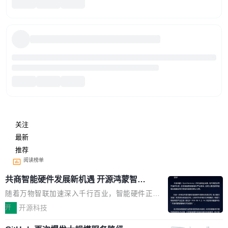
关注
最新
推荐
阅读榜单
共商智能硬件发展新机遇 开源鸿蒙智能
硬件开发者日杭州站即将举行
随着万物智联加速深入千行百业，智能硬件正从
单点设备迈向智能化、网联化、协同化发展。作
开
开源科技
为面向全场景、跨终端的分布式操作系统，开源