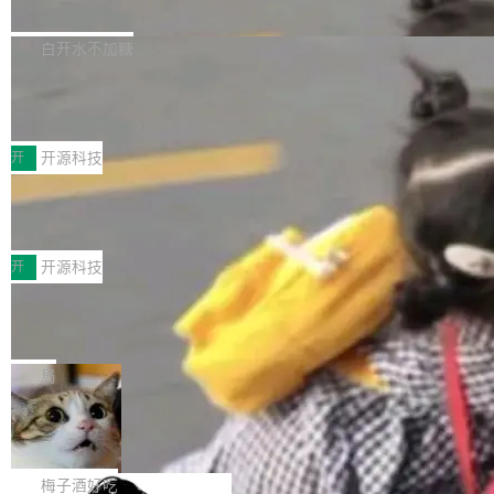
流仅能覆盖资本开支的12...
的差异点。 异步后台 agent：Muse Code 有一
腾讯网平团队宣布开源了 UCL-MPComm 通信
个主 agent 循环，外加一组后台 agent。这些后
库，并将作为transport接入Mooncake TENT。
白开水不加糖
台 agent...
该通信库针对AI Memory池化场景的数据传输需
CoStrict入选工信部2025人工智能应用
求进行了深度优化，能够实现数据中心内大规模
典型案例
计算节点间多种内存类型的高性能通信。 UCL-
近日，工信部科技司公示《2025人工智能应用典
MPComm将作为一种传输引擎接入Mooncake T
型案例入选名单》，深信服“面向企业研发场景的
开
开源科技
ENT，实现零拷贝传输性能提升30%、非零拷贝
开源 AI 编程平台 CoStrict 应用”凭借卓越的技术
传输性能最高提升5倍。UCL-MPComm底层基
深信服AI算力网关入选工信部人工智能
创新与落地成效成功入选。 全链路私有化部署，
应用典型案例！
于自研UCL-Engine通信引擎，后续腾讯网平将
助力企业AI研发安全落地 当前，越来越多企业已
前不久，工业和信息化部正式发布《2025年人工
持续开源更多基于UCL-Engine的高性能通信组
经开始引入 AI Coding 工具，通过调用公有云模
智能应用典型案例名单》，集中展示人工智能在
开
开源科技
件。 腾讯网平团队在UCL-MPComm中实现了一
型或企业内部部署模型提升研发效率。但随着 AI
各领域的应用成果，覆盖技术底座、行业赋能、
个独立于业务线程的全局通信引擎（Engine），
Coding 从个人辅助工具逐步走向团队级、组织
Jeff Dean 离开 Google：一个时代的结
产品应用、支撑保障、专题等五大方向。深信服
并实...
束，一个实验室的开始
级应用，企业在规模化落地过程中，对安全性、
AI算力网关（AI创新平台）成功入选！ 随着各行
Google 员工编号 20。MapReduce 作者之一。
可控性和代码质量提出了更高要求。 首先是数据
各业的Agent走向规模化建设，算力构成形态逐
Bigtable 作者之一。TensorFlow 的作者之一。
局
安全与合规要求。对于大多数普通研发场景，公
渐丰富，用户关注的重点也在发生变化：不只是
Gemini 的架构师。Google 首席科学家。 Jeff D
有云模型能够满足快速试用和效率提升的需求。
让AI用起来，还要进一步看清混合算力时代下，
🔥 SolonCode v2026.8.4 发布：界面
ean 在 Google 工作了 27 年后，宣布离职。 他
但对于金融、能源、医疗等对数据安全要求较...
字体可调、22 种语言、记忆搜索增强
Token花在哪里、算力是否被充分利用，以及持
不是一个人走。一同离开的还有 Sanjay Ghema
打开终端就能上岗的全中文编码智能体，这一轮
续增长的AI成本该如何优化。 深信服AI算力网关
wat（Google 员工编号 23，Jeff Dean 二十多
把「看得清、用母语、记得住」三件事一次补
梅子酒好吃