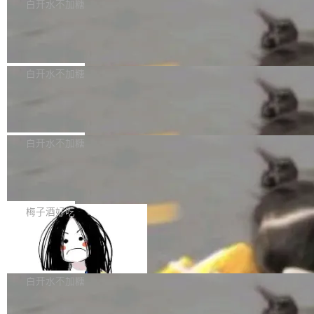
Bug fixes and enhancements 修复多次传递同
白开水不加糖
就是领域专家。即使如此，政策也"强烈不建
象主要包括长期投资机构、与公司业务具有战略
一环境变量时，docker service create和docker
议"这么做。 对于不披露的情况，审核者可以直
合作关系或长期合作愿景的大型企业、科创板保
Apache Fluss 毕业成为顶级项目
service update会发生 panic 的问题。docker/cl
接关闭 PR，无需解释。 政策作者 Jynn Ne...
荐人跟投子公司，以及公司高级管理人员和核心
i#7145 修复了 Docker Engine 29.7.0 中引入的
今年 7 月，Apache Fluss 的毕业提案在 Apach
员工参与设立的专项资产管理计划。其中，Dee
一个回归问题，该问题导致拉取镜像时会拒绝包
e 孵化器项目管理委员会（IPMC）投票中获得
白开水不加糖
pSeek作为与宇树科技具备战略合作关系的企
含绝对 hardlink 目标的镜像（此类镜像由某些镜
全票通过，随后获 Apache 软件基金会董事会批
业，获配股份数量占本次发行数量的2.31%。 除
像构建工具生成）。moby/moby#53305 修复了
马斯克 AI 百科项目 Grokipedia 被曝数
准。今天，Apache 软件基金会正式宣布 Apach
DeepSeek外，腾讯旗下上海启善投资有限公司
月未更新
Docker Engine 29.7.0 中引入的一个回归问
e Fluss 孵化毕业，成为 Apache 顶级项目（TL
埃隆·马斯克推出的AI百科项目 Grokipedia 被曝
获配9...
题，该问题可能导致在旧版 Linux 内核...
P）！这一里程碑不仅标志着 Fluss 迈入新的发
长期停止内容更新，未能实现其作为“AI版维基百
白开水不加糖
展阶段，也将进一步推动流式存储、实时湖仓与
科”替代品的目标。 据 Lawfare 最新调查，自今
Solon I18n：三种解析器，零样板代码
AI 数据基础加速融合，为实时数据基础设施的发
年4月以来，Grokipedia 页面更新功能基本停
展开启新的篇章。
滞，过去三个月内没有任何条目完成更新，用户
如果你在 Spring Boot 里做过国际化，流程大概
提交的编辑请求也长期处于待处理状态。 Groki
是这样的：配 MessageSource 的 Bean、写 R
梅子酒好吃
pedia 于去年底上线，定位为由人工智能生成内
eloadableResourceBundleMessageSource、
Apache Doris 4.1 全面增强 Iceberg：
容的百科平台，被马斯克视为传统众包百科网站
声明 LocaleResolver、注册 LocaleChangeInt
支持 UPDATE、MERGE INTO 与 Iceb
维基百科的替代方案。Lawfare 调查发现，无论
erceptor…五六步之后才能看到第一行翻译文
Apache Doris 4.1 要补齐的，正是缺失的那一
erg V3
热门页面还是低关注度页面，均未出现近期更
本。 Solon 换了个方式。整个 i18n 模块围绕三
半。在已有查询能力的基础上，Doris 进一步支
白开水不加糖
新，相关问题并非局限于特定领域，而是在不同
个解析器、一个注解、一个工具类展开——没有
持了 UPDATE、DELETE、MERGE INTO 等数
主题和访问量页面中普遍存在。 调查人员最初认
XML、没有拦截器注册、没有样板配置。 资源
Testin XAgent：CIO智能测试落地指南
据修改操作、完整的表结构管理与分区演进，以