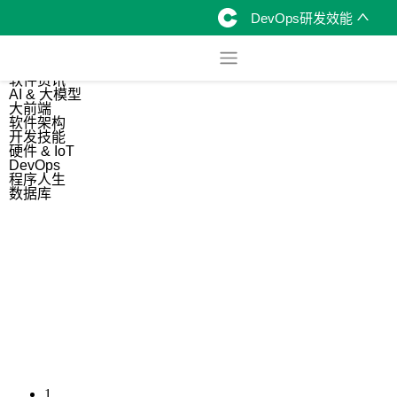
DevOps研发效能
综合
开源资讯
软件资讯
AI & 大模型
大前端
软件架构
开发技能
硬件 & IoT
DevOps
程序人生
数据库
1