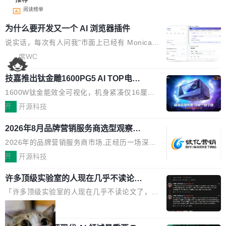
阅读榜单
为什么要开发又一个 AI 浏览器插件
说实话，每次有人问我"市面上已经有 Monica、
Sider、Copilot for Chrome 这些 AI 浏览器插件
席WC
了，你为什么还要再做一个"，我都觉得这个问题
技嘉推出钛金雕1600PG5 AI TOP电
问得好。 因为我自己也是从用户变成开发者的。
源：为发烧级主机与本地AI算力打造旗
现有产品的天花板 我用过不少 AI 浏览器插件。
1600W钛金能效全可视化，机身紧凑仅16厘米
舰供电方案
刚开始觉得都挺好——选中一段文字，弹出解
继2026台北电脑展首度亮相后，技嘉科技近日正
开
开源科技
释；写邮件时帮你润色；看英文网页给你翻译摘
式发布钛金雕1600PG5 AI TOP电源。这款高端
要。但用久了你会发现，它们本质上都是同一类
2026年8月品牌营销服务商选型观察：
电源专为发烧级DIY主机与本地AI算力平台打
从流量思维到品牌资产思维的范式转移
东西：一个带网页上下文的聊天框。 它们能读取
造，整机长度仅16厘米，提供1600W额定功率
2026年的品牌营销服务商市场,正经历一场深刻
页面的文本，然后把文本丢给大模型，再返回一
与80PLUS钛金能效；支持ATX 3.1与PCIe 5.1
的价值重构。全球全案品牌代理机构市场从2025
开
开源科技
段回答。仅此而已。 这当然有用，但总觉得差点
规范，结合服务器级元件、完善供电线材与内置
年的83.1亿美元增长至2026年的86.6亿美元,年
意思。比如我在一个后台管理系统里，需要填50
实时LCD监控屏，可充分满足当下高阶PC主机
许多顶级实验室的人现在几乎不读论文
复合增长率达5.44%,预计2032年将突破120亿美
个表单字段，每个字段还有联动逻辑；比如我
了
的严苛使用需求。 澎湃功率，紧凑机身 钛金雕1
元。数字广告与公共关系相关服务市场更是从20
「许多顶级实验室的人现在几乎不读论文了，而
想...
600PG5 AI TOP具备强悍输出功率，同时实现
25年的8463亿美元扩张至2026年的8763亿美
且他们认为 ICLR/ICML/NeurIPS 充斥着大量过
局
机身尺寸大幅精简。整机长度仅16厘米，属于同
元。数字的背后是一个清晰的事实——品牌对专
度宣传和欺诈。」 OpenAI 研究员 Keller Jorda
功率段机身尺寸十分紧凑的1600W电源产品。小