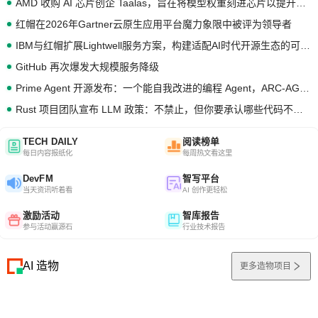
AMD 收购 AI 芯片创企 Taalas，旨在将模型权重刻进芯片以提升推理性能
红帽在2026年Gartner云原生应用平台魔力象限中被评为领导者
IBM与红帽扩展Lightwell服务方案，构建适配AI时代开源生态的可信基础设施
GitHub 再次爆发大规模服务降级
Prime Agent 开源发布：一个能自我改进的编程 Agent，ARC-AGI 3 超越人类专家基线
Rust 项目团队宣布 LLM 政策：不禁止，但你要承认哪些代码不是你写的
TECH DAILY
阅读榜单
每日内容报纸化
每周热文看这里
DevFM
智写平台
当天资讯听着看
AI 创作更轻松
激励活动
智库报告
参与活动赢源石
行业技术报告
AI 造物
更多造物项目