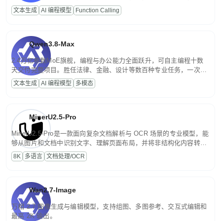
高并发、轻量化任务，适合日常对话、内容创作、基础 RAG、批量
文本生成
AI 编程模型
Function Calling
文案处理等普惠刚需场景。
Qwen3.8-Max
2.4万亿参数MoE旗舰，编程与办公能力全面跃升，可自主编程十数
天交付完整项目。胜任法律、金融、设计等数百种专业任务，一次对
话端到端交付生产级成果。原生视觉理解贯穿规划、执行与验证全流
文本生成
AI 编程模型
多模态
程，支持超长文档与长视频的深度语义解析。长程任务中自主规划与
闭环迭代，持续进化。
MinerU2.5-Pro
MinerU2.5-Pro是一款面向复杂文档解析与 OCR 场景的专业模型，能
够从图片和文档中识别文字、理解页面布局，并将非结构化内容转换
为便于存储、检索和二次处理的结构化结果。
8K
多语言
文档处理/OCR
Wan2.7-Image
万相 2.7 图像生成与编辑模型，支持组图、多图参考、交互式编辑和
最高 2K 输出。