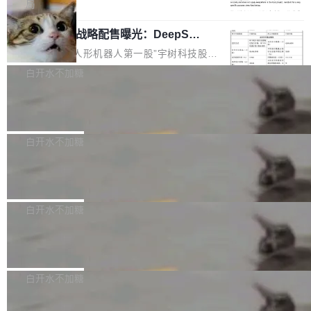
5% RHAE Best@1，超过了 ARC 报告的人类专
覆盖 rust-lang/rust 单一仓库的代码贡献。这不
局
家基线 95.4%。 不是又一个 coding agent 包装
是项目级别的官方立场，目前由五个团队采纳，
宇树科技 IPO 战略配售曝光：DeepSe
器 Prime Agent 的架构和市面上大多数 coding
但它可能是主流开源项目中关于 AI 辅助贡献最
ek 获配 93.3 万股，锁定 36 个月
agent 有本质区别。大多数 agent harness 的设
细致的一份规则。 政策的核心只有一句话：LLM
8月6日晚间，“人形机器人第一股”宇树科技股份
计是基于早期模型的能力—...
可以用来分析、提炼、审阅、建议，但不能用来
有限公司披露IPO发行价格及战略配售结果，杭
白开水不加糖
创作。 具体来说，LLM 生成的代码可以提交，
州深度求索人工智能基础技术研究有限公司（De
但必须满足五个条件：预先安排、非关键、高质
Docker 29.7.2 发布
epSeek）获配93.3399万股，按150.8元/股发行
量、充分测试、充分审查，并且必须披露。LLM
价格计算，认购金额约1.41亿元，股份锁定期为
Docker 29.7.2 现已发布，具体更新内容如下：
不得生成涉及安全性的关键变更，除非作者本身
36个月。 公告显示，本次宇树科技战略配售对
Bug fixes and enhancements 修复多次传递同
白开水不加糖
就是领域专家。即使如此，政策也"强烈不建
象主要包括长期投资机构、与公司业务具有战略
一环境变量时，docker service create和docker
议"这么做。 对于不披露的情况，审核者可以直
合作关系或长期合作愿景的大型企业、科创板保
Apache Fluss 毕业成为顶级项目
service update会发生 panic 的问题。docker/cl
接关闭 PR，无需解释。 政策作者 Jynn Ne...
荐人跟投子公司，以及公司高级管理人员和核心
i#7145 修复了 Docker Engine 29.7.0 中引入的
今年 7 月，Apache Fluss 的毕业提案在 Apach
员工参与设立的专项资产管理计划。其中，Dee
一个回归问题，该问题导致拉取镜像时会拒绝包
e 孵化器项目管理委员会（IPMC）投票中获得
白开水不加糖
pSeek作为与宇树科技具备战略合作关系的企
含绝对 hardlink 目标的镜像（此类镜像由某些镜
全票通过，随后获 Apache 软件基金会董事会批
业，获配股份数量占本次发行数量的2.31%。 除
像构建工具生成）。moby/moby#53305 修复了
马斯克 AI 百科项目 Grokipedia 被曝数
准。今天，Apache 软件基金会正式宣布 Apach
DeepSeek外，腾讯旗下上海启善投资有限公司
月未更新
Docker Engine 29.7.0 中引入的一个回归问
e Fluss 孵化毕业，成为 Apache 顶级项目（TL
埃隆·马斯克推出的AI百科项目 Grokipedia 被曝
获配9...
题，该问题可能导致在旧版 Linux 内核...
P）！这一里程碑不仅标志着 Fluss 迈入新的发
长期停止内容更新，未能实现其作为“AI版维基百
白开水不加糖
展阶段，也将进一步推动流式存储、实时湖仓与
科”替代品的目标。 据 Lawfare 最新调查，自今
AI 数据基础加速融合，为实时数据基础设施的发
Solon I18n：三种解析器，零样板代码
年4月以来，Grokipedia 页面更新功能基本停