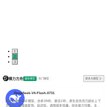
1
2
3
模力方舟
最新模型
热门模型
更多大模型
DeepSeek-V4-Flash-0731
高效轻量化MoE模型，总参284B，激活13B，原生支持百万超长上下
文能力。推理速度快、延迟低、调用成本低廉，综合能力均衡，主打