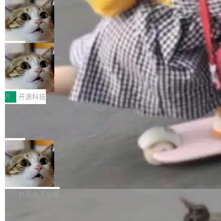
现实 过去两年，CIO们的焦虑清单上多了两项：
设置，如果用布尔值 + 可空字段来表示——bool
个"AI 知识库 + 聊天机器人"——每个大厂都在
一是如何让大模型和智能体应用安全地从PoC走
ean 表示是否可切换，nullable 的默认模式、浅
Deno 团队开源 Celld，可自托管的分
做，没什么新鲜的。 但 Kenton Varda 在 Twitte
向生产，二是如何让测试团队跟得上AI应用...
布式 Durable Objects
色方案、深色方案——会产生大量无意义的组
r 上把事情说清楚了： 今天我们发布了 Cloudfla
Ryan Dahl 领导的 Deno 团队推出了最新开源项
合。方案缺了、配置冲突了、全 null 了。要知道
re OS，一个带连接器的聊天机器人，跟其他所
目 Celld，一个能在自己机器上运行 Cloudflare
局
哪些组合有效，作者说，你得靠"文档、校验、或
有科技公司做的一样。只不过，实际上它不一
Workers 和 Durable Objects 的守护进程。 设
者部落知识"。 换个写法。Rust 的 enum，两个
样。这是 Sandstorm.io 的重制版，我十年前的
鲁大师7月新机性能/流畅/AI榜：vivo夺
计思路很直接：每个对象是一个独立的 SQLite
变体：Switchable...
性能、流畅双第一，三星Galaxy Z系列
那个创业公司。不同的是，这次它构建在 Cloudf
数据库，按名称寻址，复制到你自己的 S3 兼容
2026年7月的手机市场，由于存储等硬件成本暴
新折叠缺席
lare Workers 上——我花了九年时间搭建的平台
存储库里。节点之间只通过这个存储库协调——
增，手机厂商的日子也不好过啊，新机速度明显
开
开源科技
——并且深度集成了 AI。这基本上是我十年秘密
没有控制平面，没有共识协议。每个对象自带一
放缓，因此硝烟味淡了许多。新机参数规格除开
计划的顶峰。 十年前，Ken...
个小型数据库，应用天然按分片构建，单个数据
Zed 推出 DeltaDB，一个记录 commit
高价的三星折叠（三星Galaxy Z Fold8 Ultra / Z
之间所有操作的版本控制系统
库的竞争和爆炸半径问题在设计层面就被消除
Fold8 / Z Flip8）外，其余要么是中低端机器，
Zed 编辑器团队发布了新项目——DeltaDB，一
了。 闲置的 cell 会休眠到几乎不占资源。当 cel
例如iQOO Z11i、REDMI Note 17、REDMI No
个在 git commit 之间记录每一次编辑操作的版
局
l 迁移或唤醒时，新宿主从 S3 恢复 SQLite 数据
te 17 Pro、OPPO K15，要么是vivo X300 E这
本控制系统。目前处于 Early Access 阶段。 De
库继续执行。存储库是持久化的唯一真相...
样的次旗舰。 Galaxy Z Fold8 Ultra / Z Fold8 /
SpaceXAI 单季资本开支达 183 亿美元
ltaDB 的核心思路直接写在 landing page 最显
Z Flip8三款折叠屏新机均在7月22日发布，且全
眼的位置：「Software is made between com
根据风险投资人Tomer Tunguz 博客（VC 分
部搭载骁龙8 Elite Gen5 for Galaxy，它们本该
mits」——软件是在 commit 之间写出来的。git
析）披露的最新分析与第二季度业绩报告，Spac
白开水不加糖
是7月性...
只记录了你提交的最终状态，但真正的工作过程
eXAI在上个季度的总资本支出飙升至183.7亿美
——打字、删改、试错、agent 对话——都在 co
Meta 发布终端编程 Agent“Muse Cod
元。其中，绝大部分资金被直接用于 AI 领域，