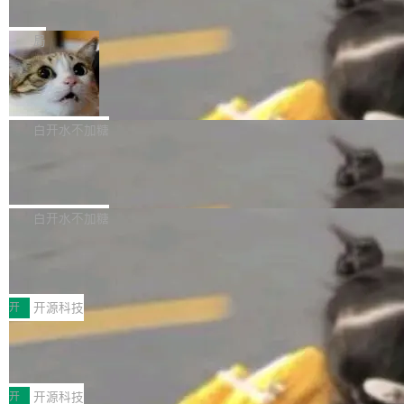
e” 和 Muse Spark 1.2 模型
mmit 之间的空隙里丢失了。 DeltaDB 要做的就
金额高达158.3亿美元，这一单项投入已经逼近
Meta 今天发布了两款 AI 产品：Muse Code，
是把这段空隙补上。 回退到任何一次编辑：Delt
微软同期总资本开支的四成。 与亚马逊、Alpha
一个在终端里运行的编程 agent；Muse Spark
局
aDB 捕获 commit 之间的每一次操作，...
bet、微软以及 Meta 等传统科技巨头相比，Spa
1.2，驱动这个 agent 的新模型。一句话概括：
ceXAI的资金消耗速度尤为引人瞩目。然而，支
美团开源 LoHoSearch，用知识图谱校
你可以用 curl -fsSL https://dev.meta.ai/install.
准 AI 能力认知
撑庞大支出的资金来源却呈现出截然不同的面
sh | bash 安装一个能在大项目里自动规划、写
机器出题的前提，是让机器拥有全局视野。整个
貌。数据显示，微软和 Meta 主要依托充沛的经
代码、验证结果的 AI 终端工具。 据介绍，Muse
构建流程可以分为四个环节：建图 → 控制难度
白开水不加糖
营现金流来覆盖资本开支，其资本支出覆盖率分
Code 是 Meta 的编程 agent 产品。它和市场上
→ 质量把关 → 数据概览。
别达到155% 和106%;而SpaceXAI的经营现金
腾讯开源 UCL-MPComm 通信库
已有的终端编程 agent 在设计理念上有几个明显
流仅能覆盖资本开支的12...
的差异点。 异步后台 agent：Muse Code 有一
腾讯网平团队宣布开源了 UCL-MPComm 通信
个主 agent 循环，外加一组后台 agent。这些后
库，并将作为transport接入Mooncake TENT。
白开水不加糖
台 agent...
该通信库针对AI Memory池化场景的数据传输需
CoStrict入选工信部2025人工智能应用
求进行了深度优化，能够实现数据中心内大规模
典型案例
计算节点间多种内存类型的高性能通信。 UCL-
近日，工信部科技司公示《2025人工智能应用典
MPComm将作为一种传输引擎接入Mooncake T
型案例入选名单》，深信服“面向企业研发场景的
开
开源科技
ENT，实现零拷贝传输性能提升30%、非零拷贝
开源 AI 编程平台 CoStrict 应用”凭借卓越的技术
传输性能最高提升5倍。UCL-MPComm底层基
深信服AI算力网关入选工信部人工智能
创新与落地成效成功入选。 全链路私有化部署，
应用典型案例！
于自研UCL-Engine通信引擎，后续腾讯网平将
助力企业AI研发安全落地 当前，越来越多企业已
前不久，工业和信息化部正式发布《2025年人工
持续开源更多基于UCL-Engine的高性能通信组
经开始引入 AI Coding 工具，通过调用公有云模
智能应用典型案例名单》，集中展示人工智能在
开
开源科技