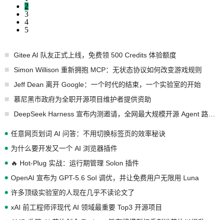
2
3
4
5
Gitee AI 队友正式上线，免费领 500 Credits 体验额度
Simon Willison 重新拥抱 MCP：无状态协议如何改变游戏规则
Jeff Dean 离开 Google：一个时代的结束，一个实验室的开始
慕尼黑市政府为全职开源项目维护者提供资助
DeepSeek Harness 宣布内测邀请，全网最大规模开源 Agent 路演现场诞生
任意网页划词 AI 问答：不用切换标签页的效率秘诀
为什么要开发又一个 AI 浏览器插件
🔥 Hot-Plug 实战：运行期管理 Solon 插件
OpenAI 宣布为 GPT-5.6 Sol 调优，并让免费用户无限用 Luna
许多顶级实验室的人现在几乎不读论文了
xAI 前工程师评现代 AI 领域最重要 Top3 开源项目