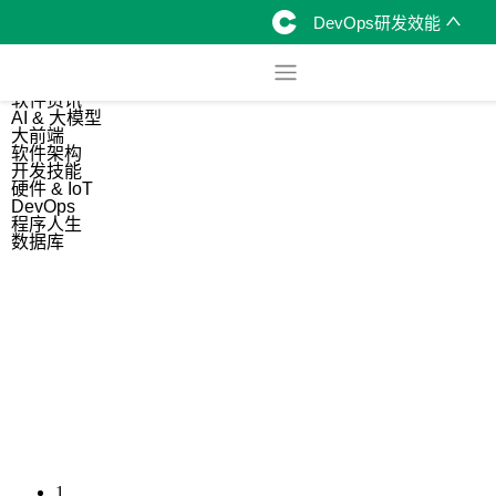
DevOps研发效能
综合
开源资讯
软件资讯
AI & 大模型
大前端
软件架构
开发技能
硬件 & IoT
DevOps
程序人生
数据库
1