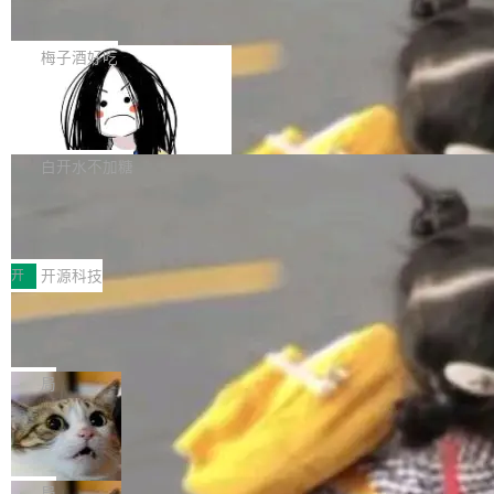
展开启新的篇章。
滞，过去三个月内没有任何条目完成更新，用户
如果你在 Spring Boot 里做过国际化，流程大概
提交的编辑请求也长期处于待处理状态。 Groki
是这样的：配 MessageSource 的 Bean、写 R
梅子酒好吃
pedia 于去年底上线，定位为由人工智能生成内
eloadableResourceBundleMessageSource、
容的百科平台，被马斯克视为传统众包百科网站
Apache Doris 4.1 全面增强 Iceberg：
声明 LocaleResolver、注册 LocaleChangeInt
支持 UPDATE、MERGE INTO 与 Iceb
维基百科的替代方案。Lawfare 调查发现，无论
erceptor…五六步之后才能看到第一行翻译文
Apache Doris 4.1 要补齐的，正是缺失的那一
erg V3
热门页面还是低关注度页面，均未出现近期更
本。 Solon 换了个方式。整个 i18n 模块围绕三
半。在已有查询能力的基础上，Doris 进一步支
白开水不加糖
新，相关问题并非局限于特定领域，而是在不同
个解析器、一个注解、一个工具类展开——没有
持了 UPDATE、DELETE、MERGE INTO 等数
主题和访问量页面中普遍存在。 调查人员最初认
XML、没有拦截器注册、没有样板配置。 资源
Testin XAgent：CIO智能测试落地指南
据修改操作、完整的表结构管理与分区演进，以
为，Grokipedia可能只是限...
文件的约定 把文件放到 resources/i18n/ 下： r
及 rewrite_data_files、expire_snapshots 等日
7月30日，TiD2026质量竞争力大会在北京中关
esources/i18n/messages.properties ...
常维护操作，并完整支持 Iceberg V3 格式。
村国家自主创新示范区会议中心开幕。本届大会
开
开源科技
由中关村智联软件服务业质量创新联盟主办，以
让非法状态不可表示：一篇关于 ADT
“智构可信·质创未来——AI原生时代的质量新范
的帖子在 Reddit 火了
式”为主题，直面AI从实验室走向规模化产业落地
有一种东西，一旦用过就回不去了。Alex Fedos
的核心质量命题。会上，《2026智能研发生产力
eev 管它叫"软件设计的基石"。 他说的东西不新
局
工具选型手册》发布，Testin云测的Testin XAge
鲜——代数数据类型（ADT），尤其是和类型
Cloudflare 开源内部企业 AI 平台 Clou
nt智能测试系统入选AI测试领域代表产品。对CI
（sum type）。但他说清楚了一件事：这不是类
dflare OS
O而言，这提示了一个转变：AI测试正在从效率
型系统的学术体操，是日常编码的思维方式。 文
Cloudflare 发布了一个开源项目 Cloudflare O
工具升级为企业的质量基础设施。 CIO面对的新
章从一个简单的例子切入。一个网站的深色主题
S。如果你只看官方博客，你会觉得这是又一
局