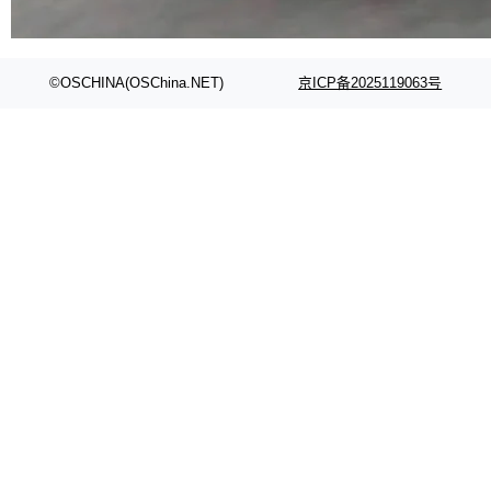
代码检索手段（如关键词匹配、目录遍历）仅能
在语法层面完成文本定位，难以触及代码的语义
内涵与结构关联，导致开发者使用代码智能体在
©OSCHINA(OSChina.NET)
京ICP备2025119063号
理解大规模代码仓时面临显著"代码仓理解"瓶
颈。 代码仓深度理解服务（以下简称" CodeBas
e深度理解服务"）是华为云码道（CodeA...