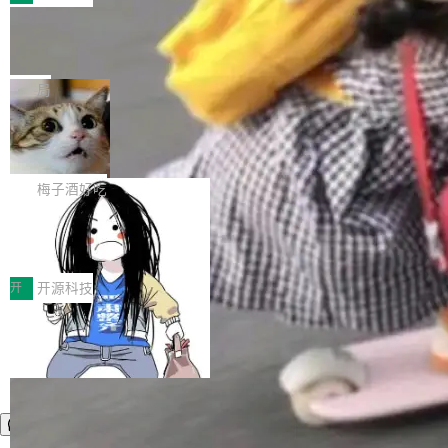
件。 腾讯网平团队在UCL-MPComm中实现了一
型或企业内部部署模型提升研发效率。但随着 AI
各领域的应用成果，覆盖技术底座、行业赋能、
个独立于业务线程的全局通信引擎（Engine），
Coding 从个人辅助工具逐步走向团队级、组织
Jeff Dean 离开 Google：一个时代的结
产品应用、支撑保障、专题等五大方向。深信服
并实...
束，一个实验室的开始
级应用，企业在规模化落地过程中，对安全性、
AI算力网关（AI创新平台）成功入选！ 随着各行
Google 员工编号 20。MapReduce 作者之一。
可控性和代码质量提出了更高要求。 首先是数据
各业的Agent走向规模化建设，算力构成形态逐
Bigtable 作者之一。TensorFlow 的作者之一。
局
安全与合规要求。对于大多数普通研发场景，公
渐丰富，用户关注的重点也在发生变化：不只是
Gemini 的架构师。Google 首席科学家。 Jeff D
有云模型能够满足快速试用和效率提升的需求。
让AI用起来，还要进一步看清混合算力时代下，
🔥 SolonCode v2026.8.4 发布：界面
ean 在 Google 工作了 27 年后，宣布离职。 他
但对于金融、能源、医疗等对数据安全要求较...
字体可调、22 种语言、记忆搜索增强
Token花在哪里、算力是否被充分利用，以及持
不是一个人走。一同离开的还有 Sanjay Ghema
打开终端就能上岗的全中文编码智能体，这一轮
续增长的AI成本该如何优化。 深信服AI算力网关
wat（Google 员工编号 23，Jeff Dean 二十多
把「看得清、用母语、记得住」三件事一次补
梅子酒好吃
正是围绕这些实际问题，从Token治理和成本治
年的编程搭档，MapReduce 和 Bigtable 的共同
齐。 SolonCode 是什么 SolonCode 是杭州无
理两个方面，让用户的每一份算力都看得清、管
作者）、Quoc Le（Google 大脑核心成员，Se
让“代码语义理解”深度释放AI Coding
耳科技研发的企业级终端编码智能体——一位全
得住、用得稳、省得下、更安全！ 一、从现在开
价值潜能：华为云码道（CodeArts）
q2Seq 和 DocAI 的共同发明人）以及 Oriol Vin
中文驱动的数字员工，自主理解需求、规划步
一、代码仓深度理解技术的作用与价值 在软件工
始，Token使用一目...
代码仓技术解析
yals（Gemini 联合负责人，AlphaSta...
骤、编写代码。不挑模型、不挑平台，curl 一行
程实践中，代码仓是企业核心知识资产的主要载
开
开源科技
装完即用。 开源地址：Gitee · GitCode · GitHu
体。企业级代码仓库通常包含数十万乃至数百万
b 安装 支持 Java 8+（8~26）、macOS / Linu
个文件，其规模远超单次模型调用可承载的上下
x / Windows / Harmony PC。 # macOS / Linu
文窗口。随着项目规模的持续扩张与代码历史的
x / Harmony PC curl -fsSL https://solon.noea
不断累积，代码仓中的模块关系、接口契约、业
r.org/solon...
务逻辑等关键信息往往分散于数十乃至数百个文
件之中，形成高度复杂的知识关联网络。传统的