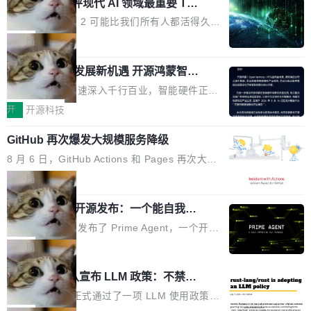
业化营销服务的需求从未如此迫切。 但市场扩容
xAI 前工程师评现代 AI 领域最重要 Top
n 这条推文引发了广泛讨论。他不是在说风凉
巧机身有效提升市面主流标准A...
3 开源项目
的同时,服务商的竞争逻辑正在改变。2026年Top
话，他是说出了一个圈内人尽皆知但很少公开捅
Flash Attention 2 可能比我们所有人都活得久。
Agency年度合辑的观察指出,“产品”这个离消费
破的事实。 Jordan 随后补充了一句软化声明：
这句话不是来自某个技术博客，而是出自 Hieu
局
者最近的载体,在整个品牌营销层面的权重显著变
「我不认为这些会议上大部分论文都在过度宣传
Pham 的一条推文。Hieu Pham 是谁？他是 xAI
高了。全域营销服务商的竞争正在从规模转向深
或造假。问题是，作为读者，如果你筛选出那些
共商智能硬件发展新机遇 开源鸿蒙智能
的早期工程师之一，在 Grok 训练基础设施团队
度,案例厚度、全域覆盖、多线协同...
硬件开发者日杭州站即将举行
看起来最令人兴奋的论文，那它们大部分都是过
工作过。近日他在 X 上发了一条帖子，列出了他
随着万物智联加速深入千行百业，智能硬件正从
度宣传的。」 这才是真正的痛点。不是所有论文
认为现代 AI 领域最重要的三个开源项目。 第一
单点设备迈向智能化、网联化、协同化发展。作
开
开源科技
都有问题，是最吸引眼球的那批论文最有问题。
个名字毫无悬念：Flash Attention 2。 Hieu 的
为面向全场景、跨终端的分布式操作系统，开源
他引用的帖子来自 Mathew Shen，一位 ICLR 2
理由很具体。FA 系列不需要解释，但 FA2 是他
GitHub 再次爆发大规模服务降级
鸿蒙通过统一技术底座和分布式能力，为不同类
026 的读者：「看了篇 ...
认为最重要的一个——复杂度恰到好处，刚好能
型智能设备的开发、连接与互联提供关键支撑，
8 月 6 日，GitHub Actions 和 Pages 再次大规
驱动你去学 CuTe，但还没被那些"邪恶的" Hopp
也为产业链企业探索产品创新与商业增长打开新
模服务降级，Actions 完全不可用超过 5 小时，
局
er++ 优化所淹没，足够容易修改和适配。 更关
的空间。 8月14日，开源鸿蒙智能硬件开发者日
webhook 停发，连自托管 runner 也因调度层故
键的是 FA2 的持久性...
（OHDD：OpenHarmony Hardware Develope
Prime Agent 开源发布：一个能自我改
障无法工作。Pages、Copilot code review、C
进的编程 Agent，ARC-AGI 3 超越人类
r Day）将在杭州启航。活动面向智能硬件产业
opilot coding agent 全部受影响。从检测到完全
Prime Intellect 发布了 Prime Agent，一个开源
专家基线
链企业和开发者，邀请行业专家与资深技术顾
恢复，大约 12 小时。 这是 2026 年 8 月的第六
的编程 Agent Harness，核心设计围绕两个抽
局
问，围绕开源鸿蒙技术能力、设备适配、芯片适
起事故，其中四起与 AI/Copilot 服务相关。 Git
象：Recursive Language Model（RLM）和 C
配、功耗与稳定性调优、兼容性测评及统一互联
Rust 项目团队宣布 LLM 政策：不禁
Hub 员工 kdaigle 在 HN 讨论中贴出了一组数
ontinual Harness。在 ARC-AGI 3 基准测试
等内容展开系统讲解和实战交流，帮助企业进一
止，但你要承认哪些代码不是你写的
据：2025 年全年 10 亿次 commit。现在，每周
上，Prime Agent + Opus 5 的组合达到了 95.
Rust 语言项目正式通过了一项 LLM 使用政策，
步了解开源鸿蒙在智能...
2.75 亿次，全年预计 140 亿次。GitHub...