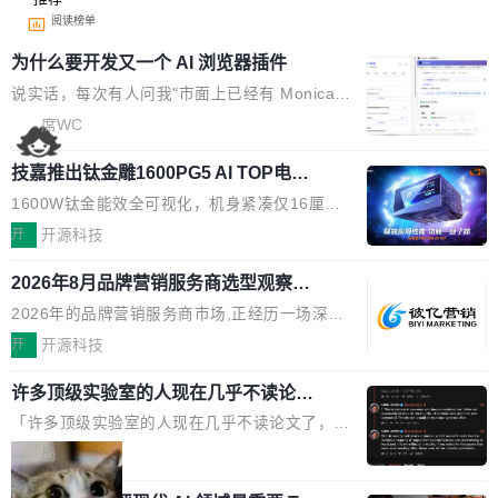
阅读榜单
为什么要开发又一个 AI 浏览器插件
说实话，每次有人问我"市面上已经有 Monica、
Sider、Copilot for Chrome 这些 AI 浏览器插件
席WC
了，你为什么还要再做一个"，我都觉得这个问题
技嘉推出钛金雕1600PG5 AI TOP电
问得好。 因为我自己也是从用户变成开发者的。
源：为发烧级主机与本地AI算力打造旗
现有产品的天花板 我用过不少 AI 浏览器插件。
1600W钛金能效全可视化，机身紧凑仅16厘米
舰供电方案
刚开始觉得都挺好——选中一段文字，弹出解
继2026台北电脑展首度亮相后，技嘉科技近日正
开
开源科技
释；写邮件时帮你润色；看英文网页给你翻译摘
式发布钛金雕1600PG5 AI TOP电源。这款高端
要。但用久了你会发现，它们本质上都是同一类
2026年8月品牌营销服务商选型观察：
电源专为发烧级DIY主机与本地AI算力平台打
从流量思维到品牌资产思维的范式转移
东西：一个带网页上下文的聊天框。 它们能读取
造，整机长度仅16厘米，提供1600W额定功率
2026年的品牌营销服务商市场,正经历一场深刻
页面的文本，然后把文本丢给大模型，再返回一
与80PLUS钛金能效；支持ATX 3.1与PCIe 5.1
的价值重构。全球全案品牌代理机构市场从2025
开
开源科技
段回答。仅此而已。 这当然有用，但总觉得差点
规范，结合服务器级元件、完善供电线材与内置
年的83.1亿美元增长至2026年的86.6亿美元,年
意思。比如我在一个后台管理系统里，需要填50
实时LCD监控屏，可充分满足当下高阶PC主机
许多顶级实验室的人现在几乎不读论文
复合增长率达5.44%,预计2032年将突破120亿美
个表单字段，每个字段还有联动逻辑；比如我
了
的严苛使用需求。 澎湃功率，紧凑机身 钛金雕1
元。数字广告与公共关系相关服务市场更是从20
「许多顶级实验室的人现在几乎不读论文了，而
想...
600PG5 AI TOP具备强悍输出功率，同时实现
25年的8463亿美元扩张至2026年的8763亿美
且他们认为 ICLR/ICML/NeurIPS 充斥着大量过
局
机身尺寸大幅精简。整机长度仅16厘米，属于同
元。数字的背后是一个清晰的事实——品牌对专
度宣传和欺诈。」 OpenAI 研究员 Keller Jorda
功率段机身尺寸十分紧凑的1600W电源产品。小