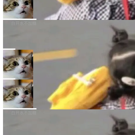
型。谁在开源赛道上领先，...
简单：开发者工具必须开源。 理由不是传统的自
商汤 SenseNova U1.5-Lite-Preview
i）在 X 上发帖： 「如果你是 Agent Harness 相
开源
由软件情怀，而是一个跟 AI agent 直接相关的
关开源项目的开发者，希望参加 DeepSeek Har
商汤科技宣布面向社区开源轻量级统一多模态模
技术判断。 两行 prompt 就能个性化任何软件 C
ness 的内测，可以回复或私信联系我。请附上
型的预览版本 SenseNova U1.5-Lite-Preview。
白开水不加糖
rawshaw 给出了两个 prompt。 第一个： "下载
GitHub id 以及开源代表作。」 DeepSeek 曾在
公告称，SenseNova U1.5-Lite-Preview并非简
某个软件的源码，在本地构建。修改 agent ...
官方招聘信息中写过一条简洁有力的公式：Mod
Ubuntu 将核心系统包从 deb 转成了 s
单的模型规模升级，而是基于 SenseNova U1
nap
el + Harness = Agent。模型负责理解和推理，
的一次系统性迭代，不仅在同一架构中贯通视觉
Ubuntu 正在把又一个核心系统包从 deb 转为 s
Harness 负责把能力落到真实环境中——调用工
理解、推理、生成与编辑，还仅以 8B-MoT 的轻
nap。这次是 hwctl——一个用来检查 Ubuntu
局
具、读写文件、管理上下文、处理错误、完成闭
量大小，将能力推进到4K、更精细的真实质感、
硬件认证状态的命令行工具。 Canonical 工程师
环。崔添翼招人的标...
更复杂的视觉控制和可持续迭代编辑。 相比 U
Dario Amodei 担心新人来 Anthropic
Alan Griffiths 在邮件列表中说得很直白：「hwc
只为金钱，不为使命
1，U1.5-Lite-Preview 在以下方向上带来了显著
tl 是一个 Ubuntu 专有的包，它和它的依赖项都
顶级 AI 研究员在两家公司之间来回跳，中间只
提升： 原生支持4K图像生成； 更精细的局部纹
是 Ubuntu 专有的，不会用在其他发行版上。」
隔了几天。 Lilian Weng 上周刚宣布因健康原因
局
理、细节与真实世界质感； 更准确的中英文文字
所以 deb 版本的受众实际上为零。既然只有 Ub
离开 Thinking Machines Lab，说自己作为联合
生成与复杂版式组织； 更稳定的图...
untu 用户在用，那用 snap 打包就没什么可纠结
FFmpeg 9.0 发布
创始人的角色「太累了」。几天后，The Inform
的。 从 deb 到 snap 的迁移路径 hwctl 是 rust-
ation 就曝出她将重回 OpenAI，负责递归自我
FFmpeg 9.0 现已发布，包含多项改进。官方更
hwlib 硬件 API 库的一部分，命令行工具负责查
改进方向的研究。她是 Thinking Machines 过
新日志列出的 9.0 版本主要更新内容如下： 扩
白开水不加糖
询 Ubuntu 的硬件认证数据库。...
去一年内第四个离开的联合创始人。 这家由前
展 AMF 色彩转换器 (vf_vpp_amf) 的 HDR 功能
OpenAI CTO Mira Murati 创立的公司，连创始
DeepSeek V4 Flash 单日消耗 8 万亿 t
MP4 muxer 中支持 LCEVC 音轨复用 Playdate
okens 登顶热搜
团队都留不住。 但 Thinking Machines 不是唯
视频编码器和多路复用器 添加 v360_vulkan filt
8 万亿 tokens。一天。一家公司的消耗。 Open