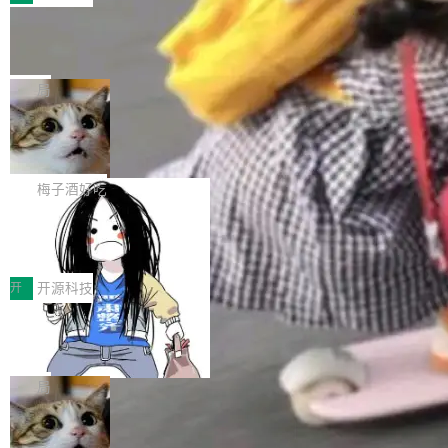
件。 腾讯网平团队在UCL-MPComm中实现了一
型或企业内部部署模型提升研发效率。但随着 AI
各领域的应用成果，覆盖技术底座、行业赋能、
个独立于业务线程的全局通信引擎（Engine），
Coding 从个人辅助工具逐步走向团队级、组织
Jeff Dean 离开 Google：一个时代的结
产品应用、支撑保障、专题等五大方向。深信服
并实...
束，一个实验室的开始
级应用，企业在规模化落地过程中，对安全性、
AI算力网关（AI创新平台）成功入选！ 随着各行
Google 员工编号 20。MapReduce 作者之一。
可控性和代码质量提出了更高要求。 首先是数据
各业的Agent走向规模化建设，算力构成形态逐
Bigtable 作者之一。TensorFlow 的作者之一。
局
安全与合规要求。对于大多数普通研发场景，公
渐丰富，用户关注的重点也在发生变化：不只是
Gemini 的架构师。Google 首席科学家。 Jeff D
有云模型能够满足快速试用和效率提升的需求。
让AI用起来，还要进一步看清混合算力时代下，
🔥 SolonCode v2026.8.4 发布：界面
ean 在 Google 工作了 27 年后，宣布离职。 他
但对于金融、能源、医疗等对数据安全要求较...
字体可调、22 种语言、记忆搜索增强
Token花在哪里、算力是否被充分利用，以及持
不是一个人走。一同离开的还有 Sanjay Ghema
打开终端就能上岗的全中文编码智能体，这一轮
续增长的AI成本该如何优化。 深信服AI算力网关
wat（Google 员工编号 23，Jeff Dean 二十多
把「看得清、用母语、记得住」三件事一次补
梅子酒好吃
正是围绕这些实际问题，从Token治理和成本治
年的编程搭档，MapReduce 和 Bigtable 的共同
齐。 SolonCode 是什么 SolonCode 是杭州无
理两个方面，让用户的每一份算力都看得清、管
作者）、Quoc Le（Google 大脑核心成员，Se
让“代码语义理解”深度释放AI Coding
耳科技研发的企业级终端编码智能体——一位全
得住、用得稳、省得下、更安全！ 一、从现在开
价值潜能：华为云码道（CodeArts）
q2Seq 和 DocAI 的共同发明人）以及 Oriol Vin
中文驱动的数字员工，自主理解需求、规划步
一、代码仓深度理解技术的作用与价值 在软件工
始，Token使用一目...
代码仓技术解析
yals（Gemini 联合负责人，AlphaSta...
骤、编写代码。不挑模型、不挑平台，curl 一行
程实践中，代码仓是企业核心知识资产的主要载
开
开源科技
装完即用。 开源地址：Gitee · GitCode · GitHu
体。企业级代码仓库通常包含数十万乃至数百万
b 安装 支持 Java 8+（8~26）、macOS / Linu
一条“删库”命令跑 17 小时，算法工程
个文件，其规模远超单次模型调用可承载的上下
师删光 89TB 数据只为干私活
x / Windows / Harmony PC。 # macOS / Linu
文窗口。随着项目规模的持续扩张与代码历史的
最高人民检察院8月4日公布了一起案件：北京一
x / Harmony PC curl -fsSL https://solon.noea
不断累积，代码仓中的模块关系、接口契约、业
名90后算法工程师王某，为了给自己接的私活腾
局
r.org/solon...
务逻辑等关键信息往往分散于数十乃至数百个文
服务器空间，删光了公司AI游戏部门的全部核心
件之中，形成高度复杂的知识关联网络。传统的
Cloudflare 分享推理优化实践：KV ca
数据。 王某2024年1月入职东城区某科技公司AI