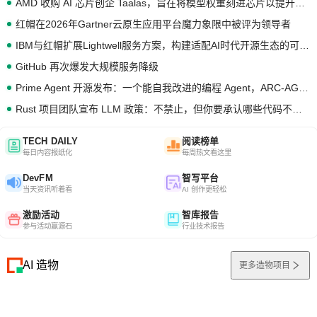
AMD 收购 AI 芯片创企 Taalas，旨在将模型权重刻进芯片以提升推理性能
红帽在2026年Gartner云原生应用平台魔力象限中被评为领导者
IBM与红帽扩展Lightwell服务方案，构建适配AI时代开源生态的可信基础设施
GitHub 再次爆发大规模服务降级
Prime Agent 开源发布：一个能自我改进的编程 Agent，ARC-AGI 3 超越人类专家基线
Rust 项目团队宣布 LLM 政策：不禁止，但你要承认哪些代码不是你写的
TECH DAILY
阅读榜单
每日内容报纸化
每周热文看这里
DevFM
智写平台
当天资讯听着看
AI 创作更轻松
激励活动
智库报告
参与活动赢源石
行业技术报告
AI 造物
更多造物项目