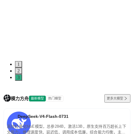
1
2
3
模力方舟
最新模型
热门模型
更多大模型
DeepSeek-V4-Flash-0731
高效轻量化MoE模型，总参284B，激活13B，原生支持百万超长上下
文能力。推理速度快、延迟低、调用成本低廉，综合能力均衡，主打