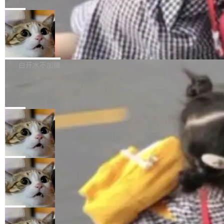
C版的产品，搭载“人机双写”重磅功能——你写
全球知名开源多媒体框架 FFmpeg 今天正式发
给 OpenAI 总法律顾问 Che Chang 发了封邮
你的，AI写AI的，同屏协作互不干扰。一句话让
布了 9.0 版本。这个版本除了带来新一代音视频
局
件，附了一封长信，要求 OpenAI 配合调查前苹
AI帮你干活，现在开启全新体验！ 温馨提示：
处理能力和硬件加速支持之外，还有一个特殊之
果员工带走机密信...
体验WorkBuddy鸿蒙PC版前，请将 HUAWEI M
亚马逊成本失控：AI 写代码烧掉 1215
处：FFmpeg 9.0 的代号是“Lei”。 这个名字，
万元，超预算 860%
atePad Edge 升级至 HarmonyOS 6.1.0.135S
来自中国开发者雷霄骅（Lei Xiaohua）。 对于
外媒近日曝光了亚马逊的多份内部报告显示，AI
P9 patch03及以上版本。 *升级路径：设置 > 搜
很多中国音视频开发者而言，这个名字并不陌
导致公司在多个项目上超支。《金融时报》报道
白开水不加糖
索“软件更新” > 检查更新，即可搜索新版本，下
生。十年前，他通过大量中文技术文章、源码分
称，仅一个项目的成本超支就高达 180 万美元
载安装完成升级即可。 没有...
析和开源示例，让一代开发者第一次真正理解 F
Hugging Face CEO 发声：中国正在开
（约合人民币 1215 万元）。 具体来说，一名工
源模型上碾压我们
Fmpeg，也成为很多人进入音视频开发领域的
程师借助 Anthropic 旗下 Claude Sonnet 模型
"他们正在开源模型上碾压我们。" Hugging Fac
“启蒙老师”。 而今年，恰好是雷霄骅离世十周
编写程序，目标是完成电商平台作者信息与商品
e CEO Clément Delangue 在 CNBC 的采访里
局
年。FFmpeg 社区最终选择用一个大版本的名
列表的数据匹配 —— 一项常规的数据处理任
没有拐弯抹角。他说中国正在赢得 AI 竞赛，而
字，留下了这份纪念。 雷霄骅曾是中国传媒大学
务，最终却产生了 180 万美元的账单，实际支出
当 AI agent 把源码变成了最好的扩展系
且按目前的速度，中国 AI 工具预计在今年底或
数字电视技术方向的博士生，长期从事视频、音
统，开发者工具必须开源
超出原定预算 860%。 更令人意外的是，该项目
2027 年就能追上美国前沿实验室的水平。 Dela
五年前，David Crawshaw 问过很多软件工程师
频技...
最终并未成功落地，而高额算力消耗持续运行长
ngue 把原因归结为一件事：开放协作。中国的
一个问题：你写过什么给自己用的程序？答案几
局
达 5 个月，公司直到财务对账时才察觉异常。这
AI 开发者在一个共享和协作的生态里加速迭代，
乎都是没有。工程师们整天用别人写的程序写程
意味着一个无人看管的 AI 程序，在近半年时间
而美国模型厂商在"闭门造车"。他的原话是 "buil
DeepSeek Harness 宣布内测邀请，全
序给别人用。偶尔有人自己写个博客系统、智能
里日夜不停地"烧钱"。 复盘显示，...
网最大规模开源 Agent 路演现场诞生
ding in silos"——各自为战，互不通气。 这个判
家居控制、家庭实验室，都算稀奇事。 Crawsh
一条内测招募帖，发出去的时候大概没人想到它
断从他嘴里说出来分量不同。Hugging Face 是
aw 是 Shelley 的作者，一个开源 AI coding age
会变成一场开源 Agent 生态的路演。 8月1日，
局
全球最大的开源 AI 平台，上面跑着上百万个模
nt。他最近在博客上写了一篇文章，核心论点很
DeepSeek Harness 团队负责人崔添翼（tiany