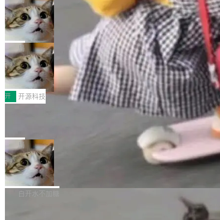
现实 过去两年，CIO们的焦虑清单上多了两项：
设置，如果用布尔值 + 可空字段来表示——bool
个"AI 知识库 + 聊天机器人"——每个大厂都在
一是如何让大模型和智能体应用安全地从PoC走
ean 表示是否可切换，nullable 的默认模式、浅
Deno 团队开源 Celld，可自托管的分
做，没什么新鲜的。 但 Kenton Varda 在 Twitte
向生产，二是如何让测试团队跟得上AI应用...
布式 Durable Objects
色方案、深色方案——会产生大量无意义的组
r 上把事情说清楚了： 今天我们发布了 Cloudfla
Ryan Dahl 领导的 Deno 团队推出了最新开源项
合。方案缺了、配置冲突了、全 null 了。要知道
re OS，一个带连接器的聊天机器人，跟其他所
目 Celld，一个能在自己机器上运行 Cloudflare
局
哪些组合有效，作者说，你得靠"文档、校验、或
有科技公司做的一样。只不过，实际上它不一
Workers 和 Durable Objects 的守护进程。 设
者部落知识"。 换个写法。Rust 的 enum，两个
样。这是 Sandstorm.io 的重制版，我十年前的
鲁大师7月新机性能/流畅/AI榜：vivo夺
计思路很直接：每个对象是一个独立的 SQLite
变体：Switchable...
性能、流畅双第一，三星Galaxy Z系列
那个创业公司。不同的是，这次它构建在 Cloudf
数据库，按名称寻址，复制到你自己的 S3 兼容
2026年7月的手机市场，由于存储等硬件成本暴
新折叠缺席
lare Workers 上——我花了九年时间搭建的平台
存储库里。节点之间只通过这个存储库协调——
增，手机厂商的日子也不好过啊，新机速度明显
开
开源科技
——并且深度集成了 AI。这基本上是我十年秘密
没有控制平面，没有共识协议。每个对象自带一
放缓，因此硝烟味淡了许多。新机参数规格除开
计划的顶峰。 十年前，Ken...
个小型数据库，应用天然按分片构建，单个数据
Zed 推出 DeltaDB，一个记录 commit
高价的三星折叠（三星Galaxy Z Fold8 Ultra / Z
之间所有操作的版本控制系统
库的竞争和爆炸半径问题在设计层面就被消除
Fold8 / Z Flip8）外，其余要么是中低端机器，
Zed 编辑器团队发布了新项目——DeltaDB，一
了。 闲置的 cell 会休眠到几乎不占资源。当 cel
例如iQOO Z11i、REDMI Note 17、REDMI No
个在 git commit 之间记录每一次编辑操作的版
局
l 迁移或唤醒时，新宿主从 S3 恢复 SQLite 数据
te 17 Pro、OPPO K15，要么是vivo X300 E这
本控制系统。目前处于 Early Access 阶段。 De
库继续执行。存储库是持久化的唯一真相...
样的次旗舰。 Galaxy Z Fold8 Ultra / Z Fold8 /
SpaceXAI 单季资本开支达 183 亿美元
ltaDB 的核心思路直接写在 landing page 最显
Z Flip8三款折叠屏新机均在7月22日发布，且全
眼的位置：「Software is made between com
根据风险投资人Tomer Tunguz 博客（VC 分
部搭载骁龙8 Elite Gen5 for Galaxy，它们本该
mits」——软件是在 commit 之间写出来的。git
析）披露的最新分析与第二季度业绩报告，Spac
白开水不加糖
是7月性...
只记录了你提交的最终状态，但真正的工作过程
eXAI在上个季度的总资本支出飙升至183.7亿美
——打字、删改、试错、agent 对话——都在 co
Meta 发布终端编程 Agent“Muse Cod
元。其中，绝大部分资金被直接用于 AI 领域，