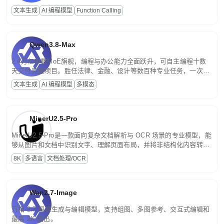
高并发、轻量化任务，适合日常对话、内容创作、基础 RAG、批量
文本生成
AI 编程模型
Function Calling
文案处理等普惠刚需场景。
Qwen3.8-Max
2.4万亿参数MoE旗舰，编程与办公能力全面跃升，可自主编程十数
天交付完整项目。胜任法律、金融、设计等数百种专业任务，一次对
话端到端交付生产级成果。原生视觉理解贯穿规划、执行与验证全流
文本生成
AI 编程模型
多模态
程，支持超长文档与长视频的深度语义解析。长程任务中自主规划与
闭环迭代，持续进化。
MinerU2.5-Pro
MinerU2.5-Pro是一款面向复杂文档解析与 OCR 场景的专业模型，能
够从图片和文档中识别文字、理解页面布局，并将非结构化内容转换
为便于存储、检索和二次处理的结构化结果。
8K
多语言
文档处理/OCR
Wan2.7-Image
万相 2.7 图像生成与编辑模型，支持组图、多图参考、交互式编辑和
最高 2K 输出。