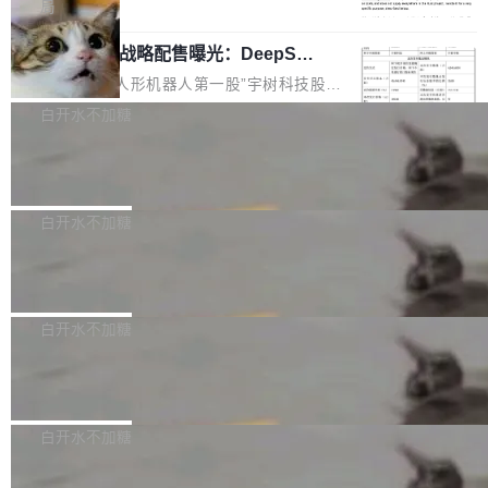
5% RHAE Best@1，超过了 ARC 报告的人类专
覆盖 rust-lang/rust 单一仓库的代码贡献。这不
局
家基线 95.4%。 不是又一个 coding agent 包装
是项目级别的官方立场，目前由五个团队采纳，
宇树科技 IPO 战略配售曝光：DeepSe
器 Prime Agent 的架构和市面上大多数 coding
但它可能是主流开源项目中关于 AI 辅助贡献最
ek 获配 93.3 万股，锁定 36 个月
agent 有本质区别。大多数 agent harness 的设
细致的一份规则。 政策的核心只有一句话：LLM
8月6日晚间，“人形机器人第一股”宇树科技股份
计是基于早期模型的能力—...
可以用来分析、提炼、审阅、建议，但不能用来
有限公司披露IPO发行价格及战略配售结果，杭
白开水不加糖
创作。 具体来说，LLM 生成的代码可以提交，
州深度求索人工智能基础技术研究有限公司（De
但必须满足五个条件：预先安排、非关键、高质
Docker 29.7.2 发布
epSeek）获配93.3399万股，按150.8元/股发行
量、充分测试、充分审查，并且必须披露。LLM
价格计算，认购金额约1.41亿元，股份锁定期为
Docker 29.7.2 现已发布，具体更新内容如下：
不得生成涉及安全性的关键变更，除非作者本身
36个月。 公告显示，本次宇树科技战略配售对
Bug fixes and enhancements 修复多次传递同
白开水不加糖
就是领域专家。即使如此，政策也"强烈不建
象主要包括长期投资机构、与公司业务具有战略
一环境变量时，docker service create和docker
议"这么做。 对于不披露的情况，审核者可以直
合作关系或长期合作愿景的大型企业、科创板保
Apache Fluss 毕业成为顶级项目
service update会发生 panic 的问题。docker/cl
接关闭 PR，无需解释。 政策作者 Jynn Ne...
荐人跟投子公司，以及公司高级管理人员和核心
i#7145 修复了 Docker Engine 29.7.0 中引入的
今年 7 月，Apache Fluss 的毕业提案在 Apach
员工参与设立的专项资产管理计划。其中，Dee
一个回归问题，该问题导致拉取镜像时会拒绝包
e 孵化器项目管理委员会（IPMC）投票中获得
白开水不加糖
pSeek作为与宇树科技具备战略合作关系的企
含绝对 hardlink 目标的镜像（此类镜像由某些镜
全票通过，随后获 Apache 软件基金会董事会批
业，获配股份数量占本次发行数量的2.31%。 除
像构建工具生成）。moby/moby#53305 修复了
马斯克 AI 百科项目 Grokipedia 被曝数
准。今天，Apache 软件基金会正式宣布 Apach
DeepSeek外，腾讯旗下上海启善投资有限公司
月未更新
Docker Engine 29.7.0 中引入的一个回归问
e Fluss 孵化毕业，成为 Apache 顶级项目（TL
埃隆·马斯克推出的AI百科项目 Grokipedia 被曝
获配9...
题，该问题可能导致在旧版 Linux 内核...
P）！这一里程碑不仅标志着 Fluss 迈入新的发
长期停止内容更新，未能实现其作为“AI版维基百
白开水不加糖
展阶段，也将进一步推动流式存储、实时湖仓与
科”替代品的目标。 据 Lawfare 最新调查，自今
AI 数据基础加速融合，为实时数据基础设施的发
Solon I18n：三种解析器，零样板代码
年4月以来，Grokipedia 页面更新功能基本停