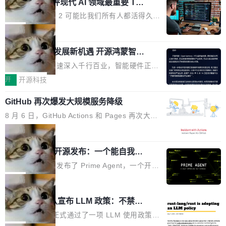
业化营销服务的需求从未如此迫切。 但市场扩容
xAI 前工程师评现代 AI 领域最重要 Top
n 这条推文引发了广泛讨论。他不是在说风凉
巧机身有效提升市面主流标准A...
3 开源项目
的同时,服务商的竞争逻辑正在改变。2026年Top
话，他是说出了一个圈内人尽皆知但很少公开捅
Flash Attention 2 可能比我们所有人都活得久。
Agency年度合辑的观察指出,“产品”这个离消费
破的事实。 Jordan 随后补充了一句软化声明：
这句话不是来自某个技术博客，而是出自 Hieu
局
者最近的载体,在整个品牌营销层面的权重显著变
「我不认为这些会议上大部分论文都在过度宣传
Pham 的一条推文。Hieu Pham 是谁？他是 xAI
高了。全域营销服务商的竞争正在从规模转向深
或造假。问题是，作为读者，如果你筛选出那些
共商智能硬件发展新机遇 开源鸿蒙智能
的早期工程师之一，在 Grok 训练基础设施团队
度,案例厚度、全域覆盖、多线协同...
硬件开发者日杭州站即将举行
看起来最令人兴奋的论文，那它们大部分都是过
工作过。近日他在 X 上发了一条帖子，列出了他
随着万物智联加速深入千行百业，智能硬件正从
度宣传的。」 这才是真正的痛点。不是所有论文
认为现代 AI 领域最重要的三个开源项目。 第一
单点设备迈向智能化、网联化、协同化发展。作
开
开源科技
都有问题，是最吸引眼球的那批论文最有问题。
个名字毫无悬念：Flash Attention 2。 Hieu 的
为面向全场景、跨终端的分布式操作系统，开源
他引用的帖子来自 Mathew Shen，一位 ICLR 2
理由很具体。FA 系列不需要解释，但 FA2 是他
GitHub 再次爆发大规模服务降级
鸿蒙通过统一技术底座和分布式能力，为不同类
026 的读者：「看了篇 ...
认为最重要的一个——复杂度恰到好处，刚好能
型智能设备的开发、连接与互联提供关键支撑，
8 月 6 日，GitHub Actions 和 Pages 再次大规
驱动你去学 CuTe，但还没被那些"邪恶的" Hopp
也为产业链企业探索产品创新与商业增长打开新
模服务降级，Actions 完全不可用超过 5 小时，
局
er++ 优化所淹没，足够容易修改和适配。 更关
的空间。 8月14日，开源鸿蒙智能硬件开发者日
webhook 停发，连自托管 runner 也因调度层故
键的是 FA2 的持久性...
（OHDD：OpenHarmony Hardware Develope
Prime Agent 开源发布：一个能自我改
障无法工作。Pages、Copilot code review、C
进的编程 Agent，ARC-AGI 3 超越人类
r Day）将在杭州启航。活动面向智能硬件产业
opilot coding agent 全部受影响。从检测到完全
Prime Intellect 发布了 Prime Agent，一个开源
专家基线
链企业和开发者，邀请行业专家与资深技术顾
恢复，大约 12 小时。 这是 2026 年 8 月的第六
的编程 Agent Harness，核心设计围绕两个抽
局
问，围绕开源鸿蒙技术能力、设备适配、芯片适
起事故，其中四起与 AI/Copilot 服务相关。 Git
象：Recursive Language Model（RLM）和 C
配、功耗与稳定性调优、兼容性测评及统一互联
Rust 项目团队宣布 LLM 政策：不禁
Hub 员工 kdaigle 在 HN 讨论中贴出了一组数
ontinual Harness。在 ARC-AGI 3 基准测试
等内容展开系统讲解和实战交流，帮助企业进一
止，但你要承认哪些代码不是你写的
据：2025 年全年 10 亿次 commit。现在，每周
上，Prime Agent + Opus 5 的组合达到了 95.
Rust 语言项目正式通过了一项 LLM 使用政策，
步了解开源鸿蒙在智能...
2.75 亿次，全年预计 140 亿次。GitHub...