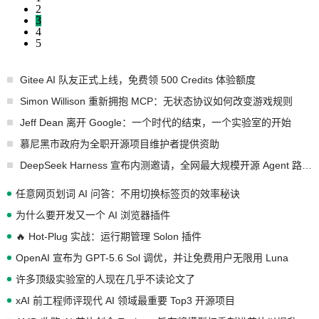
2
3
4
5
Gitee AI 队友正式上线，免费领 500 Credits 体验额度
Simon Willison 重新拥抱 MCP：无状态协议如何改变游戏规则
Jeff Dean 离开 Google：一个时代的结束，一个实验室的开始
慕尼黑市政府为全职开源项目维护者提供资助
DeepSeek Harness 宣布内测邀请，全网最大规模开源 Agent 路演现场诞生
任意网页划词 AI 问答：不用切换标签页的效率秘诀
为什么要开发又一个 AI 浏览器插件
🔥 Hot-Plug 实战：运行期管理 Solon 插件
OpenAI 宣布为 GPT-5.6 Sol 调优，并让免费用户无限用 Luna
许多顶级实验室的人现在几乎不读论文了
xAI 前工程师评现代 AI 领域最重要 Top3 开源项目