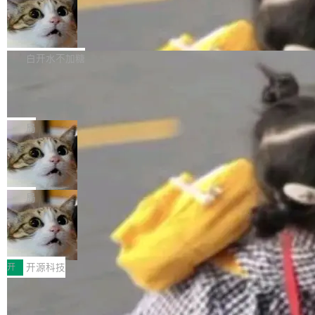
通过拉取过去一年内（从 PG 18 Beta1 时间点
和休闲娱乐竞争时间。" 这是 libexpat 维护者 S
的图像元素不在同一个子树中，则它们将不再关
至今）的所有 commit，同样交由 AI 分析提炼。
Firefox 153.0.3 发布
ebastian Pipping 写在博客里的话。8 月 4 日，
联 加...
经过人工复核，准确度令人满意。这一方法也为
他宣布了一个新消息：从 2026 年 8 月 1 日起，
Firefox 153.0.3 现已发布，具体更新内容如
社区爱好者提供了高效跟踪新版本的思路。
他可以全职维护 libexpat 了，最长 6 个月。发
下： New Smart Window 包含多项增强功能：
白开水不加糖
工资的是慕尼黑市政府。 libexpat 是一个 C99
<ul> <li>现在建议列表会显示更多结果，方便用
编写的流式 XML 解析器，MIT 许可证。和 libx
Cloudflare Computer 开源：你的 Age
户查找历史记录和切换到已打开的标签页。（<a
nt 需要一台电脑，而不是一个容器
ml2 一样，它是世界上使用最广泛的 XML 解析
href="https://bugzilla.mozilla.org/show_bug.c
Cloudflare 开源了名为 @cloudflare/computer
库之一。你的操作系统、浏览器、无数的基础设
gi?id=2019042">Bug&nbsp;2019042</a>）</l
的 npm 包。项目的核心论点是：容器不适合 Ag
局
施软件，很可能都在用它。而过去十年，维护它
i> <li>现在，助手可以直接使用 Exa 的网络搜索
ent 计算。真正适合的，是 Isolate。 Cloudflare
的人一直在用业余...
结果回答问题，而无需将问题转交给搜索引擎。
OpenAI 公开邮件和聊天记录回应苹果
工程师在这件事上没什么可谦虚的——他们用 W
诉讼，称“Apple is getting this wron
（<a href="https://bugzilla.mozilla.org/show_
orkers 跑了十年 Isolate。用 CEO Matthew Pri
上个月，苹果一纸诉状把 OpenAI 告上法庭，指
g”
bug.cgi?id=204...
nce 的话说：「我们一生都在用 Isolate 运行代
控其挖角苹果前员工并窃取商业秘密。苹果的诉
局
码，而 AI Agent 不需要容器，它们需要的是 Iso
状把 OpenAI 描述成一个系统性地从前东家挖
late。」 容器为什么不合适 容器的问题在于启动
HUAWEI MatePad Edge上架WorkBu
人、套取机密信息的对手。 OpenAI 没发律师
ddy鸿蒙PC版，说话就能干活的AI办公
和销毁都太重了。一个 Agent 要执行的任务可能
函，也没选择庭外沉默。它在官网贴了一篇博
全能AI工作台WorkBuddy鸿蒙PC版上架HUAWE
搭子
只需要几毫秒的 CPU 时间，但容器从冷启动到
文，标题只有六个字：Apple is getting this wro
I MatePad Edge应用市场，直接下载即可使
开
开源科技
就绪要花数秒。如果未来有十...
ng。 然后，它把邮件往来和 iMessage 聊天记
用，与鸿蒙电脑上的体验一致。值得一提的是，
录全贴了出来。 他发错人了 苹果外部律师 Gabr
FFmpeg 9.0 发布：代号“Lei”，以此纪
这是目前市面上唯一支持平板接入WorkBuddy P
念中国开发者雷霄骅
iel Gross 来自 Weil 律所，2 月 23 日下午 5:53