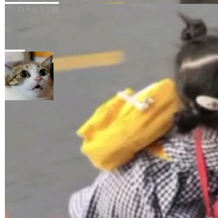
正，才能成为机器能理解的高质量数据。医学影
理工具。它可以查看，转换，编辑和分类所有主
白开水不加糖
像AI落地最昂贵的环节，不是算法，是专业医生
流格式的电子书。Calibre 是个跨平台软件，可
的时间。 张医生是某三甲医院放射科副主任医
SwiftUI 问世七年了，为什么开发者还
以在 Linux、Windows 和 macOS 上运行。 Cal
师，牵头一项腹部肌肉影像课题。他需要在数百
在骂它？
ibre 9.12 现已正式发布，此次更新内容如下：
Yakov Manshin 发了一期长达 40 分钟的 YouT
张CT影像上完成像素级精细分割，让系统"...
新功能 macOS：在 Connect/Share 按钮中添加
ube 视频，标题是"SwiftUI 七年后：一个平庸的
局
通过 AirDop 共享书籍的功能 Content server：
故事"。视频核心观点很简单：SwiftUI 发布七年
支持可向服务器后端添加新端点的插件 Edit boo
了，仍然像一个永久公测版。 Manshin 从数据
k：Compress images：添加将 GIF 图像转换为
流、布局系统、API 稳定性、性能、跨平台五个
加载更多
JPEG/WebP 的选项 ToC Editor：添加一个按
维度逐一批判了 SwiftUI。最让人印象深刻的一
钮，用于对目录中的条目进...
个论据是：苹果官方的 SwiftUI 教程项目 Land
marks，用最新 Xcode 在最新 macOS 上构建
运行，出来的效果是坏的——侧边栏按钮大小不
一，界面错位。他说这个问题"两年前就发现了，
至今没变"。 数据流方面，Manshin 指出 SwiftU
I 的属性包装器演进史...