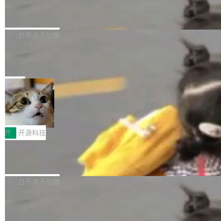
6的终端设备已突破7000万台，注册开发者数量
zen 9000/8000/7000系列处理器，并针对X3D
Dgraph v25.4.0 发布，具有图形后端的
窗口推了又推。好到合进 main 分支的代码，我
已突破 1100 万。随着鸿蒙生态汇聚越来越多的
原生 GraphQL 数据库
处理器特性进行平台级优化。其搭载X3D鸡血模
们自己都没看完。 这事不是个例。GitLab 调研
Dgraph 是一个水平可扩展的分布式 GraphQL
高质量游戏...
式2.0，可根据不同使用场景释放处理器潜力，
过 1528 名开发者，85% 说 AI 把瓶颈从写代码
数据库，有一个图形后端。作为一个原生的 Gra
白开水不加糖
帮助玩家在游戏与高负载应用中获得更充分的性
转移到了审代码。 写代码有人替你干了。但审代
phQL 数据库，它严格控制数据在磁盘上的排列
能表现。 在核心规格方面，B850 AO...
码、把关发版这两道关，还得靠人肉扛。 V5.0
竹知了：一个零依赖的单文件 HTML，
方式，以优化查询性能和吞吐量，减少集群中的
把儿时竹蝉玩具搬进浏览器
想让 AI 一起盯。
磁盘寻道和网络调用。 Dgraph v25.4.0 现已发
竹知了（zhuzhiliao）是那种小时候路边摊上几
布，具体更新内容包括： feat(zero)：Zero 现
块钱的玩意儿——一根小竹签，一个竹筒，一头
局
支持 --security superflag（token=...;whitelist
系着涂了松香的线。甩起来，竹膜震动，发出“哇
=...），与 Alpha 版本的格式一致，并据此对其
30倍效率升级：解锁医学影像数据要素
——哇”的蝉鸣声。实物越来越难找了，有开发者
价值化的真实路径
管理 HTTP 端点进行授权。 <blockquote> <p>
把它做成了 Web 玩具，放在 zhuzhiliao.imsai.c
完成一例腹部CT影像标注，张医生过去需要约1
<span><strong>警告：</strong>&nbsp;Zero
c 上，并在 GitHub 开源。 玩法很简单：按住屏
20个小时。他必须在数百张连续影像上，一笔一
开
开源科技
的 admin ...
幕画圈，或者直接甩手机。页面会实时显示转速
笔勾画边界，一层一层识别肌肉组织。如今，使
（圈/秒），声音来自真实竹知了录音的 1.72 秒
Apache Dubbo-go v3.3.2 正式发布
用东软飞标医学影像标注平台，同样的工作缩短
采样，无缝循环。音频解码失败时，还有一套合
至4小时，效率提升30倍。 这组数字背后，改变
这个版本面向生产环境，重心在内核稳定性。我
成兜底——锯齿波振荡器模拟脉冲，并联带通共
的不只是速度，而是把医学影像转化为AI能力的
们彻底收敛了旧配置体系，扩展了 Triple 协议与
白开水不加糖
振峰模拟竹膜和筒腔共鸣。 技术细节上，物理引
路径真正打通了。 大型医院积累的影像数据规模
泛化调用能力，加强了应用级元数据和服务治
擎是绳系质点模型：重力、弹性绳（只拉不
庞大，但不能直接用于训练模型。器官、病灶和
Calibre 9.12 发布，功能强大的开源电
理，同时集中修了并发安全、资源泄漏和热路径
推）、空气阻力，1/240 秒定步长积...
子书工具
组织边界，必须由专业医生逐层识别、标记和校
性能问题。
Calibre 开源项目是 Calibre 官方出的电子书管