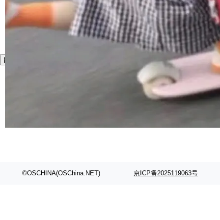
©OSCHINA(OSChina.NET)
京ICP备2025119063号