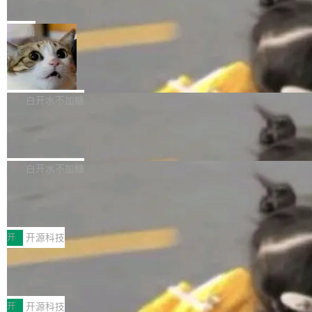
e” 和 Muse Spark 1.2 模型
mmit 之间的空隙里丢失了。 DeltaDB 要做的就
金额高达158.3亿美元，这一单项投入已经逼近
Meta 今天发布了两款 AI 产品：Muse Code，
是把这段空隙补上。 回退到任何一次编辑：Delt
微软同期总资本开支的四成。 与亚马逊、Alpha
一个在终端里运行的编程 agent；Muse Spark
局
aDB 捕获 commit 之间的每一次操作，...
bet、微软以及 Meta 等传统科技巨头相比，Spa
1.2，驱动这个 agent 的新模型。一句话概括：
ceXAI的资金消耗速度尤为引人瞩目。然而，支
美团开源 LoHoSearch，用知识图谱校
你可以用 curl -fsSL https://dev.meta.ai/install.
准 AI 能力认知
撑庞大支出的资金来源却呈现出截然不同的面
sh | bash 安装一个能在大项目里自动规划、写
机器出题的前提，是让机器拥有全局视野。整个
貌。数据显示，微软和 Meta 主要依托充沛的经
代码、验证结果的 AI 终端工具。 据介绍，Muse
构建流程可以分为四个环节：建图 → 控制难度
白开水不加糖
营现金流来覆盖资本开支，其资本支出覆盖率分
Code 是 Meta 的编程 agent 产品。它和市场上
→ 质量把关 → 数据概览。
别达到155% 和106%;而SpaceXAI的经营现金
腾讯开源 UCL-MPComm 通信库
已有的终端编程 agent 在设计理念上有几个明显
流仅能覆盖资本开支的12...
的差异点。 异步后台 agent：Muse Code 有一
腾讯网平团队宣布开源了 UCL-MPComm 通信
个主 agent 循环，外加一组后台 agent。这些后
库，并将作为transport接入Mooncake TENT。
白开水不加糖
台 agent...
该通信库针对AI Memory池化场景的数据传输需
CoStrict入选工信部2025人工智能应用
求进行了深度优化，能够实现数据中心内大规模
典型案例
计算节点间多种内存类型的高性能通信。 UCL-
近日，工信部科技司公示《2025人工智能应用典
MPComm将作为一种传输引擎接入Mooncake T
型案例入选名单》，深信服“面向企业研发场景的
开
开源科技
ENT，实现零拷贝传输性能提升30%、非零拷贝
开源 AI 编程平台 CoStrict 应用”凭借卓越的技术
传输性能最高提升5倍。UCL-MPComm底层基
深信服AI算力网关入选工信部人工智能
创新与落地成效成功入选。 全链路私有化部署，
应用典型案例！
于自研UCL-Engine通信引擎，后续腾讯网平将
助力企业AI研发安全落地 当前，越来越多企业已
前不久，工业和信息化部正式发布《2025年人工
持续开源更多基于UCL-Engine的高性能通信组
经开始引入 AI Coding 工具，通过调用公有云模
智能应用典型案例名单》，集中展示人工智能在
开
开源科技