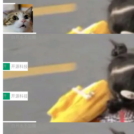
一在人才争夺战中失血的公司。六月，Google
er HE-AAC 960 解码 (DAB+) transpose_cuda
Code 在 X 上发帖：「DeepSeek Flash did 8T
局
连失两员大将：Noam Shazeer 去了 Op...
filter 添加 AMF Frame Rate Converter (vf_frc
tokens on August 1st. 5T of free usage + 3T
_amf) filter SMPTE 2094-50 元数据支持和直
NetBSD 11.0 正式发布
on OpenCode Go.」79.8 万次浏览，连带着 #
通 ProRes RAW VideoToolbox 硬件加速器 AP
DeepSeek一天消耗了8万亿# 上了微博热搜——
NetBSD 11.0 现已正式发布，这是 NetBSD 操
V ...
注意这是 OpenCode 一家的消耗。 OpenCode
作系统的第十八个主要版本。 自 NetBSD 10.1
白开水不加糖
是 Anomaly 出品的 AI 编程工具，套餐 10 美元/
以来的变化 更新亮点： 新增对 RISC-V 处理器
月。用户交了 10 美元，就能用 DeepSeek Flas
2026 ChinaJoy鸿蒙游戏增长臻享会举
架构的支持。NetBSD 11.0 是首个支持 64 位 R
办，鲸鸿动能系统呈现游戏行业解决方
h 随便写代码，按网友说法：「怎么使劲用也用
ISC-V 平台的稳定版本，涵盖一系列基于 StarFi
8月1日，2026 ChinaJoy期间，鸿蒙游戏增长臻
案
不完。」5T 来自免费额度，3T 来自 Go...
ve JH71XX 的设备，例如 VisionFive 2、PINE
享会在上海举办。鸿蒙生态的全场景智慧营销平
开
开源科技
64 STAR64，以及 QEMU。 增强了对 POSIX.1
台鲸鸿动能协同华为游戏中心，面向游戏行业开
-2024 和 C23 编程接口标准的兼容性。 compat
技嘉X3D系列再添新成员 B850 AORU
发者及生态伙伴，系统呈现了平台在游戏领域的
S ELITE X3D主板强化性能体验
_linux(8) 增强了对 Linux 系统调用的支持，包
完整能力版图——从IAP高价值用户的全周期经
面向AMD Ryzen X3D处理器玩家，技嘉X3D系
括 epoll（围绕 kqueue 实现）、POSIX 消息队
营、到IAA游戏的“买变一体”正循环、再到联运与
列主板阵容迎来新成员——B850 AORUS ELITE
开
开源科技
列、...
广告协同的全链路经营闭环，以及面向全球市场
X3D。作为面向主流高性能平台打造的全新主板
的出海增长布局。 华为终端云业务商业化销售负
Zadig v5.0 发布：AI 发布专员与 AI 审
产品，B850 AORUS ELITE X3D延续技嘉在X3
查专员上线
责人在开场致辞中表示，游戏开发者的核心诉求
D平台优化上的技术积累，旨在为游戏玩家带来
我们团队这几天最大的卡点不是 AI 写得不够
已不再是“多一个投放渠道”，而是一套能够持续
更稳定、更高效的装机选择。 B850 AORUS ELI
好，是 AI 写得太好了。 好到审查排期从两天的
白开水不加糖
驱动增长的体系。截至目前，搭载HarmonyOS
TE X3D基于AMD AM5平台打造，支持AMD Ry
活儿拖成了五天。PR 一堆起来没人敢合，发布