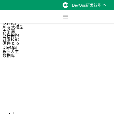
DevOps研发效能
综合
开源资讯
软件资讯
AI & 大模型
大前端
软件架构
开发技能
硬件 & IoT
DevOps
程序人生
数据库
1