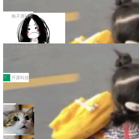
展开启新的篇章。
滞，过去三个月内没有任何条目完成更新，用户
如果你在 Spring Boot 里做过国际化，流程大概
提交的编辑请求也长期处于待处理状态。 Groki
是这样的：配 MessageSource 的 Bean、写 R
梅子酒好吃
pedia 于去年底上线，定位为由人工智能生成内
eloadableResourceBundleMessageSource、
容的百科平台，被马斯克视为传统众包百科网站
Apache Doris 4.1 全面增强 Iceberg：
声明 LocaleResolver、注册 LocaleChangeInt
支持 UPDATE、MERGE INTO 与 Iceb
维基百科的替代方案。Lawfare 调查发现，无论
erceptor…五六步之后才能看到第一行翻译文
Apache Doris 4.1 要补齐的，正是缺失的那一
erg V3
热门页面还是低关注度页面，均未出现近期更
本。 Solon 换了个方式。整个 i18n 模块围绕三
半。在已有查询能力的基础上，Doris 进一步支
白开水不加糖
新，相关问题并非局限于特定领域，而是在不同
个解析器、一个注解、一个工具类展开——没有
持了 UPDATE、DELETE、MERGE INTO 等数
主题和访问量页面中普遍存在。 调查人员最初认
XML、没有拦截器注册、没有样板配置。 资源
Testin XAgent：CIO智能测试落地指南
据修改操作、完整的表结构管理与分区演进，以
为，Grokipedia可能只是限...
文件的约定 把文件放到 resources/i18n/ 下： r
及 rewrite_data_files、expire_snapshots 等日
7月30日，TiD2026质量竞争力大会在北京中关
esources/i18n/messages.properties ...
常维护操作，并完整支持 Iceberg V3 格式。
村国家自主创新示范区会议中心开幕。本届大会
开
开源科技
由中关村智联软件服务业质量创新联盟主办，以
让非法状态不可表示：一篇关于 ADT
“智构可信·质创未来——AI原生时代的质量新范
的帖子在 Reddit 火了
式”为主题，直面AI从实验室走向规模化产业落地
有一种东西，一旦用过就回不去了。Alex Fedos
的核心质量命题。会上，《2026智能研发生产力
eev 管它叫"软件设计的基石"。 他说的东西不新
局
工具选型手册》发布，Testin云测的Testin XAge
鲜——代数数据类型（ADT），尤其是和类型
Cloudflare 开源内部企业 AI 平台 Clou
nt智能测试系统入选AI测试领域代表产品。对CI
（sum type）。但他说清楚了一件事：这不是类
dflare OS
O而言，这提示了一个转变：AI测试正在从效率
型系统的学术体操，是日常编码的思维方式。 文
Cloudflare 发布了一个开源项目 Cloudflare O
工具升级为企业的质量基础设施。 CIO面对的新
章从一个简单的例子切入。一个网站的深色主题
S。如果你只看官方博客，你会觉得这是又一
局