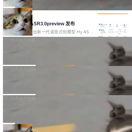
che 量化 + 权重压缩，吞吐量提升 4
代码检索手段（如关键词匹配、目录遍历）仅能
短剧部门，有互联网大厂背景。在公司内部架构
Kimi 和 GLM 是当前最强的大模型系列之一，但
1%，成本降 30%
在语法层面完成文本定位，难以触及代码的语义
调整期间，部门三次通知全员将数据从A集群迁
它们有一个共同的问题：太吃显存了。月之暗面
局
内涵与结构关联，导致开发者使用代码智能体在
移到B集群，王某都回复了"收到"。 他没有迁移
的 Kimi K 系列和智谱的 GLM 都是长上下文、M
理解大规模代码仓时面临显著"代码仓理解"瓶
腾讯混元 Hy ASR3.0preview 发布
数据。2024年9月3日下午4点，他使用此前登录
oE 架构的大模型，好用到让人上瘾，但 GPU 显
颈。 代码仓深度理解服务（以下简称" CodeBas
的账号密码进入A集群，输入了一条被程序员圈
存永远不够用。 Cloudflare 的 Workers AI 团队
腾讯混元正式推出新一代语音识别模型 Hy ASR
e深度理解服务"）是华为云码道（CodeA...
称为"删库跑路"的命令——最高管理员权限、无
一直在跑这些模型的推理。他们在官方博客上发
3.0preview。基于最新一代大语言模型 Hy3 的
白开水不加糖
需确认、强制递归删除。17个小时后，运维人员
了一篇技术文章，详细拆解了三种让大模型在 G
语言理解能力，以及融合了高精度语音识别与深
发现异常并中止进程时，89TB数据已经没了。
Pale Moon 34.3.2 发布，苍月浏览器
PU 上跑得更省、更快的技术手段——KV cache
度语义理解能力，实现了语音识别能力的全面升
删掉的是AI游戏部门的全部开发文件，包括公司
量化、模型权重压缩、以及共享 KV cache 的完
级。 根据介绍，Hy ASR3.0preview 目标在于：
Pale Moon 34.3.2 现已发布，这是一个安全更
自研的多个文生3D和...
整性保护。效果是：吞吐量提升 41%，每 token
让语音识别不再只是听清，而是真正听懂。通过
新和少量网页兼容性修复版本。 Changes/fixe
白开水不加糖
成本降低 30%，精度不变。 FP8 省的不仅是显
先理解你的语境和意图，再把准确的文字直接给
s： 实现了URL.Parse()便捷功能 对浏览器内部
存 KV cache 是推理时最吃显...
到你。从“逐字转写、单点优化”演进为“理解语
PostgreSQL 18/19 新特性深度解读
函数添加了多项边界检查，以避免潜在的越界访
境、兼容场景、一键直出”。 Hy ASR 3.0 previe
问、下溢和溢出。（DiD） 修复了加载和解析内
演讲者分享了一个有趣的实践：面对 PG 18 已
w 不要求标准普通话，方言识别覆盖粤语、吴语
容提供的字体时出现的几个问题 为避免音频加
发布的 Release Notes，他利用 AI 工具（如 Co
白开水不加糖
等 10 大方言片区和 20 余个二级小片区。在开
载、处理和播放过程中可能出现的一系列错误，
pilot）对数千条 commit 日志进行自动分析，先
源评测集中，Hy ASR 3.0 preview 在多语种的
对音频采样频率设定了下限 采样率低于 8kHz
慕尼黑市政府为全职开源项目维护者提
让模型总结出三十余条潜在特性，再逐条要求生
WER（...
供资助
（通常被认为是 "telephone"/"walkie-talkie" 音
成详细解释和代码校验，最终筛选出对用户体感
"在过去大约 10 年的大部分时间里，libexpat 的
质的最低采样率）的音频格式将被拒绝 修复了 C
最强的若干项。对于尚未正式发版的 PG 19，则
维护工作一直与我的日常工作、家务、社交生活
局
SS 圆角虚线样式中可能存在的问题 如果表单中