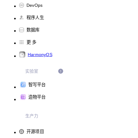
DevOps
程序人生
数据库
更 多
HarmonyOS
实验室
智写平台
造物平台
生产力
开源项目