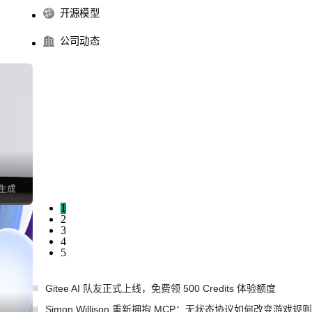
开源模型
公司动态
I生成
1
2
3
4
5
Gitee AI 队友正式上线，免费领 500 Credits 体验额度
Simon Willison 重新拥抱 MCP：无状态协议如何改变游戏规则