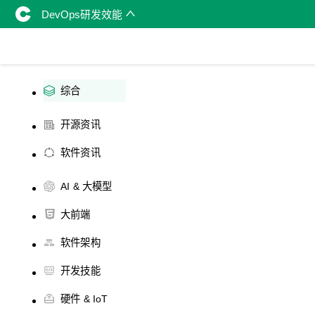
DevOps研发效能
综合
开源资讯
软件资讯
AI & 大模型
大前端
软件架构
开发技能
硬件 & IoT