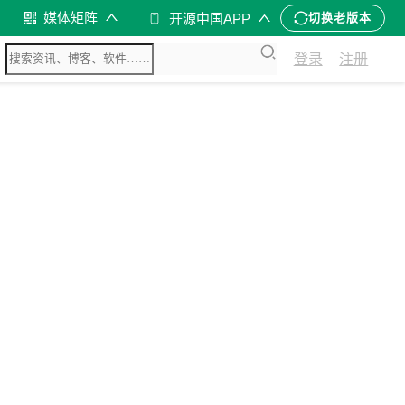
媒体矩阵
开源中国APP
切换老版本
登录
注册