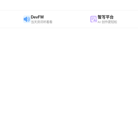
DevFM
智写平台
当天资讯听着看
AI 创作更轻松