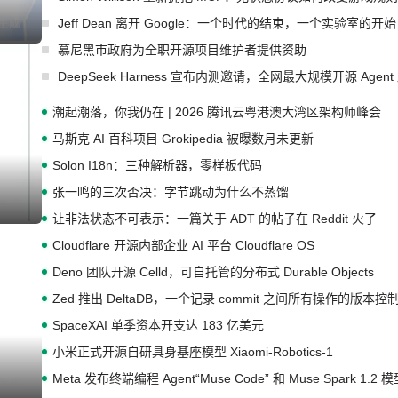
Jeff Dean 离开 Google：一个时代的结束，一个实验室的开始
I生成
慕尼黑市政府为全职开源项目维护者提供资助
DeepSeek Harness 宣布内测邀请，全网最大规模开源 Age
潮起潮落，你我仍在 | 2026 腾讯云粤港澳大湾区架构师峰会
马斯克 AI 百科项目 Grokipedia 被曝数月未更新
Solon I18n：三种解析器，零样板代码
张一鸣的三次否决：字节跳动为什么不蒸馏
I生成
让非法状态不可表示：一篇关于 ADT 的帖子在 Reddit 火了
Cloudflare 开源内部企业 AI 平台 Cloudflare OS
Deno 团队开源 Celld，可自托管的分布式 Durable Objects
Zed 推出 DeltaDB，一个记录 commit 之间所有操作的版本控
SpaceXAI 单季资本开支达 183 亿美元
小米正式开源自研具身基座模型 Xiaomi-Robotics-1
Meta 发布终端编程 Agent“Muse Code” 和 Muse Spark 1.2 
I生成