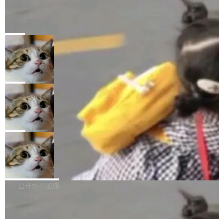
生。十年前，他通过大量中文技术文章、源码分
称，仅一个项目的成本超支就高达 180 万美元
载安装完成升级即可。 没有...
析和开源示例，让一代开发者第一次真正理解 F
Hugging Face CEO 发声：中国正在开
（约合人民币 1215 万元）。 具体来说，一名工
源模型上碾压我们
Fmpeg，也成为很多人进入音视频开发领域的
程师借助 Anthropic 旗下 Claude Sonnet 模型
"他们正在开源模型上碾压我们。" Hugging Fac
“启蒙老师”。 而今年，恰好是雷霄骅离世十周
编写程序，目标是完成电商平台作者信息与商品
e CEO Clément Delangue 在 CNBC 的采访里
局
年。FFmpeg 社区最终选择用一个大版本的名
列表的数据匹配 —— 一项常规的数据处理任
没有拐弯抹角。他说中国正在赢得 AI 竞赛，而
字，留下了这份纪念。 雷霄骅曾是中国传媒大学
务，最终却产生了 180 万美元的账单，实际支出
当 AI agent 把源码变成了最好的扩展系
且按目前的速度，中国 AI 工具预计在今年底或
数字电视技术方向的博士生，长期从事视频、音
统，开发者工具必须开源
超出原定预算 860%。 更令人意外的是，该项目
2027 年就能追上美国前沿实验室的水平。 Dela
五年前，David Crawshaw 问过很多软件工程师
频技...
最终并未成功落地，而高额算力消耗持续运行长
ngue 把原因归结为一件事：开放协作。中国的
一个问题：你写过什么给自己用的程序？答案几
局
达 5 个月，公司直到财务对账时才察觉异常。这
AI 开发者在一个共享和协作的生态里加速迭代，
乎都是没有。工程师们整天用别人写的程序写程
意味着一个无人看管的 AI 程序，在近半年时间
而美国模型厂商在"闭门造车"。他的原话是 "buil
DeepSeek Harness 宣布内测邀请，全
序给别人用。偶尔有人自己写个博客系统、智能
里日夜不停地"烧钱"。 复盘显示，...
网最大规模开源 Agent 路演现场诞生
ding in silos"——各自为战，互不通气。 这个判
家居控制、家庭实验室，都算稀奇事。 Crawsh
一条内测招募帖，发出去的时候大概没人想到它
断从他嘴里说出来分量不同。Hugging Face 是
aw 是 Shelley 的作者，一个开源 AI coding age
会变成一场开源 Agent 生态的路演。 8月1日，
局
全球最大的开源 AI 平台，上面跑着上百万个模
nt。他最近在博客上写了一篇文章，核心论点很
DeepSeek Harness 团队负责人崔添翼（tiany
型。谁在开源赛道上领先，...
简单：开发者工具必须开源。 理由不是传统的自
商汤 SenseNova U1.5-Lite-Preview
i）在 X 上发帖： 「如果你是 Agent Harness 相
开源
由软件情怀，而是一个跟 AI agent 直接相关的
关开源项目的开发者，希望参加 DeepSeek Har
商汤科技宣布面向社区开源轻量级统一多模态模
技术判断。 两行 prompt 就能个性化任何软件 C
ness 的内测，可以回复或私信联系我。请附上
型的预览版本 SenseNova U1.5-Lite-Preview。
白开水不加糖
rawshaw 给出了两个 prompt。 第一个： "下载
GitHub id 以及开源代表作。」 DeepSeek 曾在
公告称，SenseNova U1.5-Lite-Preview并非简
某个软件的源码，在本地构建。修改 agent ...
官方招聘信息中写过一条简洁有力的公式：Mod
Ubuntu 将核心系统包从 deb 转成了 s
单的模型规模升级，而是基于 SenseNova U1
nap
el + Harness = Agent。模型负责理解和推理，