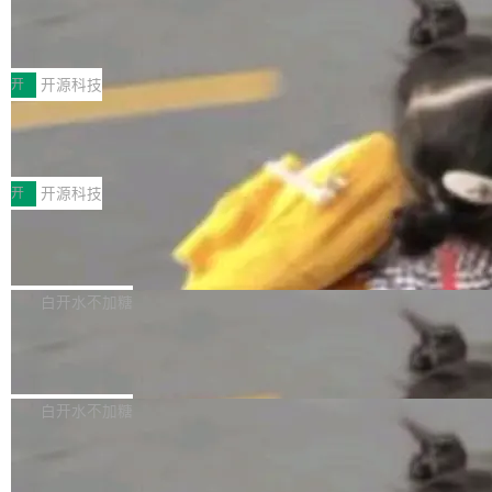
月。用户交了 10 美元，就能用 DeepSeek Flas
2026 ChinaJoy鸿蒙游戏增长臻享会举
架构的支持。NetBSD 11.0 是首个支持 64 位 R
办，鲸鸿动能系统呈现游戏行业解决方
h 随便写代码，按网友说法：「怎么使劲用也用
ISC-V 平台的稳定版本，涵盖一系列基于 StarFi
8月1日，2026 ChinaJoy期间，鸿蒙游戏增长臻
案
不完。」5T 来自免费额度，3T 来自 Go...
ve JH71XX 的设备，例如 VisionFive 2、PINE
享会在上海举办。鸿蒙生态的全场景智慧营销平
开
开源科技
64 STAR64，以及 QEMU。 增强了对 POSIX.1
台鲸鸿动能协同华为游戏中心，面向游戏行业开
-2024 和 C23 编程接口标准的兼容性。 compat
技嘉X3D系列再添新成员 B850 AORU
发者及生态伙伴，系统呈现了平台在游戏领域的
S ELITE X3D主板强化性能体验
_linux(8) 增强了对 Linux 系统调用的支持，包
完整能力版图——从IAP高价值用户的全周期经
面向AMD Ryzen X3D处理器玩家，技嘉X3D系
括 epoll（围绕 kqueue 实现）、POSIX 消息队
营、到IAA游戏的“买变一体”正循环、再到联运与
列主板阵容迎来新成员——B850 AORUS ELITE
开
开源科技
列、...
广告协同的全链路经营闭环，以及面向全球市场
X3D。作为面向主流高性能平台打造的全新主板
的出海增长布局。 华为终端云业务商业化销售负
Zadig v5.0 发布：AI 发布专员与 AI 审
产品，B850 AORUS ELITE X3D延续技嘉在X3
查专员上线
责人在开场致辞中表示，游戏开发者的核心诉求
D平台优化上的技术积累，旨在为游戏玩家带来
我们团队这几天最大的卡点不是 AI 写得不够
已不再是“多一个投放渠道”，而是一套能够持续
更稳定、更高效的装机选择。 B850 AORUS ELI
好，是 AI 写得太好了。 好到审查排期从两天的
白开水不加糖
驱动增长的体系。截至目前，搭载HarmonyOS
TE X3D基于AMD AM5平台打造，支持AMD Ry
活儿拖成了五天。PR 一堆起来没人敢合，发布
6的终端设备已突破7000万台，注册开发者数量
zen 9000/8000/7000系列处理器，并针对X3D
Dgraph v25.4.0 发布，具有图形后端的
窗口推了又推。好到合进 main 分支的代码，我
已突破 1100 万。随着鸿蒙生态汇聚越来越多的
原生 GraphQL 数据库
处理器特性进行平台级优化。其搭载X3D鸡血模
们自己都没看完。 这事不是个例。GitLab 调研
Dgraph 是一个水平可扩展的分布式 GraphQL
高质量游戏...
式2.0，可根据不同使用场景释放处理器潜力，
过 1528 名开发者，85% 说 AI 把瓶颈从写代码
数据库，有一个图形后端。作为一个原生的 Gra
白开水不加糖
帮助玩家在游戏与高负载应用中获得更充分的性
转移到了审代码。 写代码有人替你干了。但审代
phQL 数据库，它严格控制数据在磁盘上的排列
能表现。 在核心规格方面，B850 AO...
码、把关发版这两道关，还得靠人肉扛。 V5.0
竹知了：一个零依赖的单文件 HTML，
方式，以优化查询性能和吞吐量，减少集群中的
把儿时竹蝉玩具搬进浏览器
想让 AI 一起盯。
磁盘寻道和网络调用。 Dgraph v25.4.0 现已发
竹知了（zhuzhiliao）是那种小时候路边摊上几