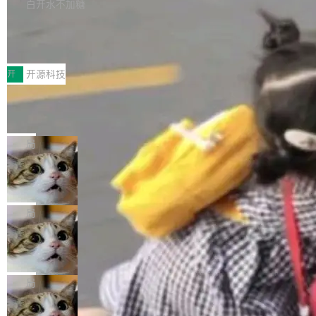
本。 Solon 换了个方式。整个 i18n 模块围绕三
半。在已有查询能力的基础上，Doris 进一步支
白开水不加糖
新，相关问题并非局限于特定领域，而是在不同
个解析器、一个注解、一个工具类展开——没有
持了 UPDATE、DELETE、MERGE INTO 等数
主题和访问量页面中普遍存在。 调查人员最初认
Testin XAgent：CIO智能测试落地指南
XML、没有拦截器注册、没有样板配置。 资源
据修改操作、完整的表结构管理与分区演进，以
为，Grokipedia可能只是限...
文件的约定 把文件放到 resources/i18n/ 下： r
及 rewrite_data_files、expire_snapshots 等日
7月30日，TiD2026质量竞争力大会在北京中关
esources/i18n/messages.properties ...
常维护操作，并完整支持 Iceberg V3 格式。
村国家自主创新示范区会议中心开幕。本届大会
开
开源科技
由中关村智联软件服务业质量创新联盟主办，以
让非法状态不可表示：一篇关于 ADT
“智构可信·质创未来——AI原生时代的质量新范
的帖子在 Reddit 火了
式”为主题，直面AI从实验室走向规模化产业落地
有一种东西，一旦用过就回不去了。Alex Fedos
的核心质量命题。会上，《2026智能研发生产力
eev 管它叫"软件设计的基石"。 他说的东西不新
局
工具选型手册》发布，Testin云测的Testin XAge
鲜——代数数据类型（ADT），尤其是和类型
nt智能测试系统入选AI测试领域代表产品。对CI
Cloudflare 开源内部企业 AI 平台 Clou
（sum type）。但他说清楚了一件事：这不是类
dflare OS
O而言，这提示了一个转变：AI测试正在从效率
型系统的学术体操，是日常编码的思维方式。 文
Cloudflare 发布了一个开源项目 Cloudflare O
工具升级为企业的质量基础设施。 CIO面对的新
章从一个简单的例子切入。一个网站的深色主题
S。如果你只看官方博客，你会觉得这是又一
局
现实 过去两年，CIO们的焦虑清单上多了两项：
设置，如果用布尔值 + 可空字段来表示——bool
个"AI 知识库 + 聊天机器人"——每个大厂都在
一是如何让大模型和智能体应用安全地从PoC走
ean 表示是否可切换，nullable 的默认模式、浅
Deno 团队开源 Celld，可自托管的分
做，没什么新鲜的。 但 Kenton Varda 在 Twitte
向生产，二是如何让测试团队跟得上AI应用...
布式 Durable Objects
色方案、深色方案——会产生大量无意义的组
r 上把事情说清楚了： 今天我们发布了 Cloudfla
Ryan Dahl 领导的 Deno 团队推出了最新开源项
合。方案缺了、配置冲突了、全 null 了。要知道
re OS，一个带连接器的聊天机器人，跟其他所
目 Celld，一个能在自己机器上运行 Cloudflare
局
哪些组合有效，作者说，你得靠"文档、校验、或
有科技公司做的一样。只不过，实际上它不一
Workers 和 Durable Objects 的守护进程。 设
者部落知识"。 换个写法。Rust 的 enum，两个
样。这是 Sandstorm.io 的重制版，我十年前的
鲁大师7月新机性能/流畅/AI榜：vivo夺
计思路很直接：每个对象是一个独立的 SQLite