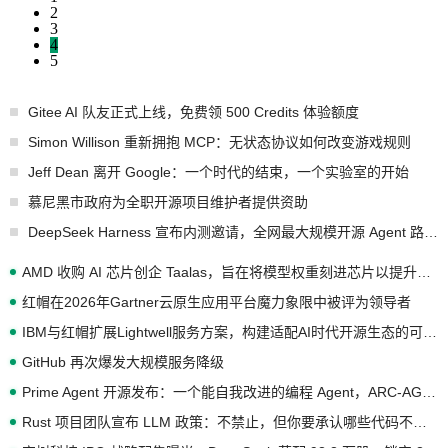
2
3
4
5
Gitee AI 队友正式上线，免费领 500 Credits 体验额度
Simon Willison 重新拥抱 MCP：无状态协议如何改变游戏规则
Jeff Dean 离开 Google：一个时代的结束，一个实验室的开始
慕尼黑市政府为全职开源项目维护者提供资助
DeepSeek Harness 宣布内测邀请，全网最大规模开源 Agent 路演现场诞生
AMD 收购 AI 芯片创企 Taalas，旨在将模型权重刻进芯片以提升推理性能
红帽在2026年Gartner云原生应用平台魔力象限中被评为领导者
IBM与红帽扩展Lightwell服务方案，构建适配AI时代开源生态的可信基础设施
GitHub 再次爆发大规模服务降级
Prime Agent 开源发布：一个能自我改进的编程 Agent，ARC-AGI 3 超越人类专家基线
Rust 项目团队宣布 LLM 政策：不禁止，但你要承认哪些代码不是你写的