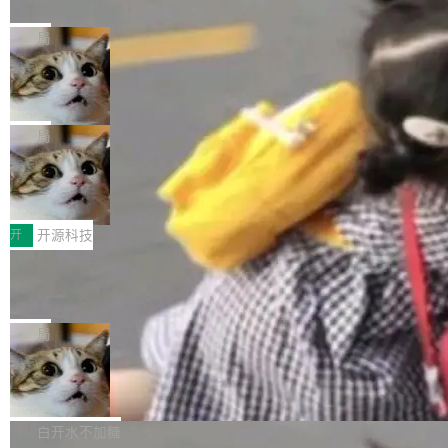
nt 需要一台电脑，而不是一个容器
ml2 一样，它是世界上使用最广泛的 XML 解析
href="https://bugzilla.mozilla.org/show_bug.c
Cloudflare 开源了名为 @cloudflare/computer
库之一。你的操作系统、浏览器、无数的基础设
gi?id=2019042">Bug&nbsp;2019042</a>）</l
的 npm 包。项目的核心论点是：容器不适合 Ag
局
施软件，很可能都在用它。而过去十年，维护它
i> <li>现在，助手可以直接使用 Exa 的网络搜索
ent 计算。真正适合的，是 Isolate。 Cloudflare
的人一直在用业余...
OpenAI 公开邮件和聊天记录回应苹果
结果回答问题，而无需将问题转交给搜索引擎。
工程师在这件事上没什么可谦虚的——他们用 W
诉讼，称“Apple is getting this wron
（<a href="https://bugzilla.mozilla.org/show_
orkers 跑了十年 Isolate。用 CEO Matthew Pri
上个月，苹果一纸诉状把 OpenAI 告上法庭，指
g”
bug.cgi?id=204...
nce 的话说：「我们一生都在用 Isolate 运行代
控其挖角苹果前员工并窃取商业秘密。苹果的诉
局
码，而 AI Agent 不需要容器，它们需要的是 Iso
状把 OpenAI 描述成一个系统性地从前东家挖
HUAWEI MatePad Edge上架WorkBu
late。」 容器为什么不合适 容器的问题在于启动
人、套取机密信息的对手。 OpenAI 没发律师
ddy鸿蒙PC版，说话就能干活的AI办公
和销毁都太重了。一个 Agent 要执行的任务可能
函，也没选择庭外沉默。它在官网贴了一篇博
全能AI工作台WorkBuddy鸿蒙PC版上架HUAWE
搭子
只需要几毫秒的 CPU 时间，但容器从冷启动到
文，标题只有六个字：Apple is getting this wro
I MatePad Edge应用市场，直接下载即可使
开
开源科技
就绪要花数秒。如果未来有十...
ng。 然后，它把邮件往来和 iMessage 聊天记
用，与鸿蒙电脑上的体验一致。值得一提的是，
录全贴了出来。 他发错人了 苹果外部律师 Gabr
FFmpeg 9.0 发布：代号“Lei”，以此纪
这是目前市面上唯一支持平板接入WorkBuddy P
念中国开发者雷霄骅
iel Gross 来自 Weil 律所，2 月 23 日下午 5:53
C版的产品，搭载“人机双写”重磅功能——你写
全球知名开源多媒体框架 FFmpeg 今天正式发
给 OpenAI 总法律顾问 Che Chang 发了封邮
你的，AI写AI的，同屏协作互不干扰。一句话让
布了 9.0 版本。这个版本除了带来新一代音视频
局
件，附了一封长信，要求 OpenAI 配合调查前苹
AI帮你干活，现在开启全新体验！ 温馨提示：
处理能力和硬件加速支持之外，还有一个特殊之
果员工带走机密信...
体验WorkBuddy鸿蒙PC版前，请将 HUAWEI M
亚马逊成本失控：AI 写代码烧掉 1215
处：FFmpeg 9.0 的代号是“Lei”。 这个名字，
万元，超预算 860%
atePad Edge 升级至 HarmonyOS 6.1.0.135S
来自中国开发者雷霄骅（Lei Xiaohua）。 对于
外媒近日曝光了亚马逊的多份内部报告显示，AI
P9 patch03及以上版本。 *升级路径：设置 > 搜
很多中国音视频开发者而言，这个名字并不陌
导致公司在多个项目上超支。《金融时报》报道
白开水不加糖
索“软件更新” > 检查更新，即可搜索新版本，下