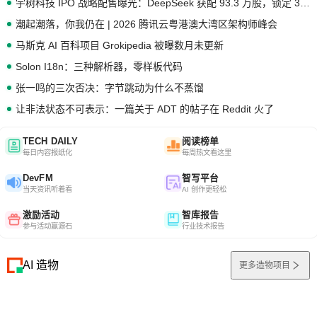
宇树科技 IPO 战略配售曝光：DeepSeek 获配 93.3 万股，锁定 36 个月
潮起潮落，你我仍在 | 2026 腾讯云粤港澳大湾区架构师峰会
马斯克 AI 百科项目 Grokipedia 被曝数月未更新
Solon I18n：三种解析器，零样板代码
张一鸣的三次否决：字节跳动为什么不蒸馏
让非法状态不可表示：一篇关于 ADT 的帖子在 Reddit 火了
TECH DAILY
阅读榜单
每日内容报纸化
每周热文看这里
DevFM
智写平台
当天资讯听着看
AI 创作更轻松
激励活动
智库报告
参与活动赢源石
行业技术报告
AI 造物
更多造物项目