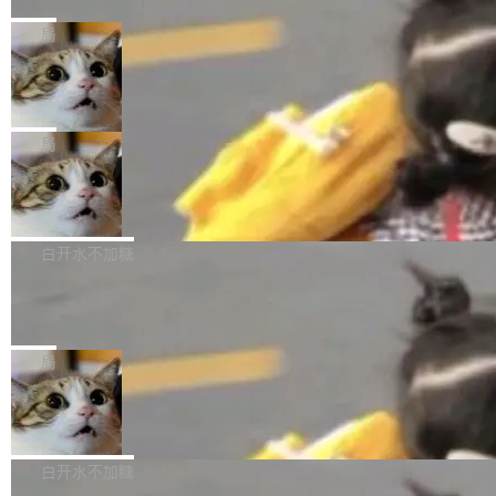
的一次系统性迭代，不仅在同一架构中贯通视觉
Ubuntu 正在把又一个核心系统包从 deb 转为 s
Harness 负责把能力落到真实环境中——调用工
理解、推理、生成与编辑，还仅以 8B-MoT 的轻
nap。这次是 hwctl——一个用来检查 Ubuntu
局
具、读写文件、管理上下文、处理错误、完成闭
量大小，将能力推进到4K、更精细的真实质感、
硬件认证状态的命令行工具。 Canonical 工程师
环。崔添翼招人的标...
更复杂的视觉控制和可持续迭代编辑。 相比 U
Dario Amodei 担心新人来 Anthropic
Alan Griffiths 在邮件列表中说得很直白：「hwc
只为金钱，不为使命
1，U1.5-Lite-Preview 在以下方向上带来了显著
tl 是一个 Ubuntu 专有的包，它和它的依赖项都
顶级 AI 研究员在两家公司之间来回跳，中间只
提升： 原生支持4K图像生成； 更精细的局部纹
是 Ubuntu 专有的，不会用在其他发行版上。」
隔了几天。 Lilian Weng 上周刚宣布因健康原因
局
理、细节与真实世界质感； 更准确的中英文文字
所以 deb 版本的受众实际上为零。既然只有 Ub
离开 Thinking Machines Lab，说自己作为联合
生成与复杂版式组织； 更稳定的图...
untu 用户在用，那用 snap 打包就没什么可纠结
FFmpeg 9.0 发布
创始人的角色「太累了」。几天后，The Inform
的。 从 deb 到 snap 的迁移路径 hwctl 是 rust-
ation 就曝出她将重回 OpenAI，负责递归自我
FFmpeg 9.0 现已发布，包含多项改进。官方更
hwlib 硬件 API 库的一部分，命令行工具负责查
改进方向的研究。她是 Thinking Machines 过
新日志列出的 9.0 版本主要更新内容如下： 扩
白开水不加糖
询 Ubuntu 的硬件认证数据库。...
去一年内第四个离开的联合创始人。 这家由前
展 AMF 色彩转换器 (vf_vpp_amf) 的 HDR 功能
OpenAI CTO Mira Murati 创立的公司，连创始
DeepSeek V4 Flash 单日消耗 8 万亿 t
MP4 muxer 中支持 LCEVC 音轨复用 Playdate
okens 登顶热搜
团队都留不住。 但 Thinking Machines 不是唯
视频编码器和多路复用器 添加 v360_vulkan filt
8 万亿 tokens。一天。一家公司的消耗。 Open
一在人才争夺战中失血的公司。六月，Google
er HE-AAC 960 解码 (DAB+) transpose_cuda
Code 在 X 上发帖：「DeepSeek Flash did 8T
局
连失两员大将：Noam Shazeer 去了 Op...
filter 添加 AMF Frame Rate Converter (vf_frc
tokens on August 1st. 5T of free usage + 3T
_amf) filter SMPTE 2094-50 元数据支持和直
NetBSD 11.0 正式发布
on OpenCode Go.」79.8 万次浏览，连带着 #
通 ProRes RAW VideoToolbox 硬件加速器 AP
DeepSeek一天消耗了8万亿# 上了微博热搜——
NetBSD 11.0 现已正式发布，这是 NetBSD 操
V ...
注意这是 OpenCode 一家的消耗。 OpenCode
作系统的第十八个主要版本。 自 NetBSD 10.1
白开水不加糖
是 Anomaly 出品的 AI 编程工具，套餐 10 美元/
以来的变化 更新亮点： 新增对 RISC-V 处理器