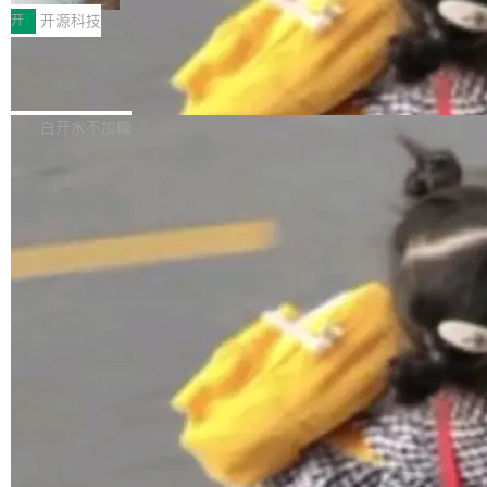
更可靠地端到端完成复杂任务，输出值得信赖的
天 MiniMax H3 从架构到许可都摆上台面了。一
开测试。国家超算互联网正式上线 DeepSeek-V
开
开源科技
成果。 全球开发者都可通过千问 AI 平台获得 Q
个模型，三个模块，两个开源。 H3 由三个模块
4-Flash 正式版（DeepSeek-V4-Flash-0731）
wen3.8 的 API 服务：国内每百万 Tok...
组成：H3-Context-IR 负责多模态指令理解和编
Docker 29.7.1 发布
模型 API 调用服务和模型文件。 DeepSeek-V4-
排（闭源，提供 API）；H3-Base 是核心生成模
Flash-0731 经过大量后训练工作，智能体能力
Docker 29.7.1 现已发布，具体更新内容如下：
型，33B 参数，负责 768p 音视频生成（开
大幅增强，指令遵循能力大幅增强。在多项基准
Bug fixes and enhancements 修复了一个回归
白开水不加糖
源）；H3-Regenerate-2K 负责 in-context 重新
测试中，DeepSeek-V4-Flash 正式版性能可与
问题，该问题导致无法拉取图层中包含缺少明确
生成 2K ...
当前最强的闭源模型相媲美。 超算互联网现面向
父目录条目的目录的图像。moby/moby#53260
企业和开发者提供 DeepSeek-V4-Flash-0731
修复了一个回归问题，即CopyToContainer会拒
加载更多
模型 API 调用服务，用户无需繁琐环境配置，一
绝遍历绝对符号链接的容器路径，例如/var/run -
键接入即可快速调用，为各行业用户提供高性
> /run。moby/moby#53261 如需查看此版本中
能、安...
的所有拉取请求和更改，可参阅： docker/cli, 2
9.7.1 milestone moby/moby, 29.7.1 milestone
更新说明：https://github.com/moby/...