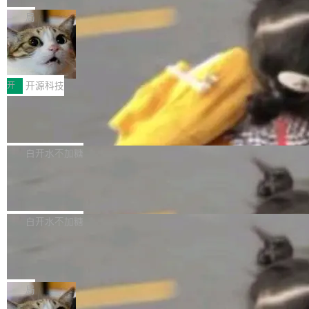
布，具体更新内容包括： feat(zero)：Zero 现
块钱的玩意儿——一根小竹签，一个竹筒，一头
局
支持 --security superflag（token=...;whitelist
系着涂了松香的线。甩起来，竹膜震动，发出“哇
=...），与 Alpha 版本的格式一致，并据此对其
30倍效率升级：解锁医学影像数据要素
——哇”的蝉鸣声。实物越来越难找了，有开发者
价值化的真实路径
管理 HTTP 端点进行授权。 <blockquote> <p>
把它做成了 Web 玩具，放在 zhuzhiliao.imsai.c
完成一例腹部CT影像标注，张医生过去需要约1
<span><strong>警告：</strong>&nbsp;Zero
c 上，并在 GitHub 开源。 玩法很简单：按住屏
20个小时。他必须在数百张连续影像上，一笔一
开
开源科技
的 admin ...
幕画圈，或者直接甩手机。页面会实时显示转速
笔勾画边界，一层一层识别肌肉组织。如今，使
（圈/秒），声音来自真实竹知了录音的 1.72 秒
Apache Dubbo-go v3.3.2 正式发布
用东软飞标医学影像标注平台，同样的工作缩短
采样，无缝循环。音频解码失败时，还有一套合
至4小时，效率提升30倍。 这组数字背后，改变
这个版本面向生产环境，重心在内核稳定性。我
成兜底——锯齿波振荡器模拟脉冲，并联带通共
的不只是速度，而是把医学影像转化为AI能力的
们彻底收敛了旧配置体系，扩展了 Triple 协议与
白开水不加糖
振峰模拟竹膜和筒腔共鸣。 技术细节上，物理引
路径真正打通了。 大型医院积累的影像数据规模
泛化调用能力，加强了应用级元数据和服务治
擎是绳系质点模型：重力、弹性绳（只拉不
庞大，但不能直接用于训练模型。器官、病灶和
Calibre 9.12 发布，功能强大的开源电
理，同时集中修了并发安全、资源泄漏和热路径
推）、空气阻力，1/240 秒定步长积...
子书工具
组织边界，必须由专业医生逐层识别、标记和校
性能问题。
Calibre 开源项目是 Calibre 官方出的电子书管
正，才能成为机器能理解的高质量数据。医学影
理工具。它可以查看，转换，编辑和分类所有主
白开水不加糖
像AI落地最昂贵的环节，不是算法，是专业医生
流格式的电子书。Calibre 是个跨平台软件，可
的时间。 张医生是某三甲医院放射科副主任医
SwiftUI 问世七年了，为什么开发者还
以在 Linux、Windows 和 macOS 上运行。 Cal
师，牵头一项腹部肌肉影像课题。他需要在数百
在骂它？
ibre 9.12 现已正式发布，此次更新内容如下：
Yakov Manshin 发了一期长达 40 分钟的 YouT
张CT影像上完成像素级精细分割，让系统"...
新功能 macOS：在 Connect/Share 按钮中添加
ube 视频，标题是"SwiftUI 七年后：一个平庸的
局
通过 AirDop 共享书籍的功能 Content server：
故事"。视频核心观点很简单：SwiftUI 发布七年