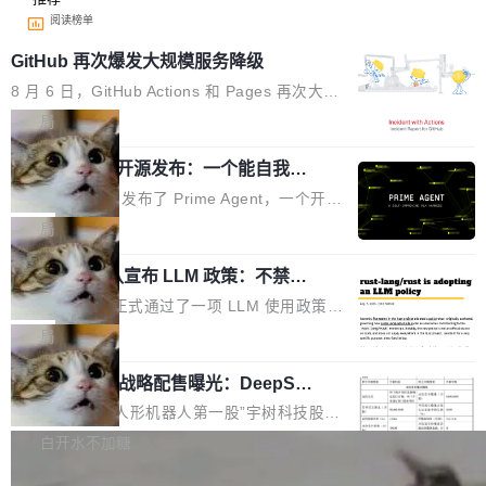
阅读榜单
GitHub 再次爆发大规模服务降级
8 月 6 日，GitHub Actions 和 Pages 再次大规
模服务降级，Actions 完全不可用超过 5 小时，
局
webhook 停发，连自托管 runner 也因调度层故
Prime Agent 开源发布：一个能自我改
障无法工作。Pages、Copilot code review、C
进的编程 Agent，ARC-AGI 3 超越人类
opilot coding agent 全部受影响。从检测到完全
Prime Intellect 发布了 Prime Agent，一个开源
专家基线
恢复，大约 12 小时。 这是 2026 年 8 月的第六
的编程 Agent Harness，核心设计围绕两个抽
局
起事故，其中四起与 AI/Copilot 服务相关。 Git
象：Recursive Language Model（RLM）和 C
Hub 员工 kdaigle 在 HN 讨论中贴出了一组数
Rust 项目团队宣布 LLM 政策：不禁
ontinual Harness。在 ARC-AGI 3 基准测试
止，但你要承认哪些代码不是你写的
据：2025 年全年 10 亿次 commit。现在，每周
上，Prime Agent + Opus 5 的组合达到了 95.
Rust 语言项目正式通过了一项 LLM 使用政策，
2.75 亿次，全年预计 140 亿次。GitHub...
5% RHAE Best@1，超过了 ARC 报告的人类专
覆盖 rust-lang/rust 单一仓库的代码贡献。这不
局
家基线 95.4%。 不是又一个 coding agent 包装
是项目级别的官方立场，目前由五个团队采纳，
器 Prime Agent 的架构和市面上大多数 coding
宇树科技 IPO 战略配售曝光：DeepSe
但它可能是主流开源项目中关于 AI 辅助贡献最
ek 获配 93.3 万股，锁定 36 个月
agent 有本质区别。大多数 agent harness 的设
细致的一份规则。 政策的核心只有一句话：LLM
8月6日晚间，“人形机器人第一股”宇树科技股份
计是基于早期模型的能力—...
可以用来分析、提炼、审阅、建议，但不能用来
有限公司披露IPO发行价格及战略配售结果，杭
白开水不加糖
创作。 具体来说，LLM 生成的代码可以提交，
州深度求索人工智能基础技术研究有限公司（De