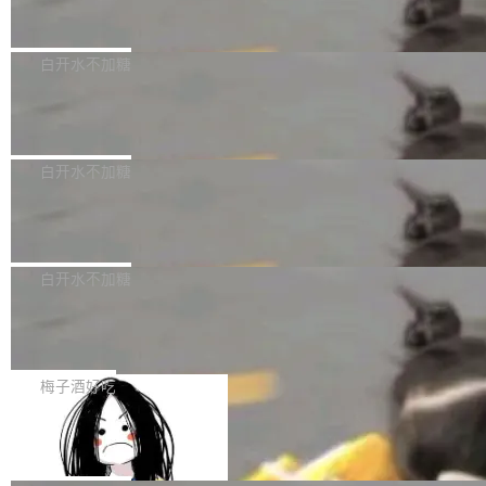
但必须满足五个条件：预先安排、非关键、高质
Docker 29.7.2 发布
epSeek）获配93.3399万股，按150.8元/股发行
量、充分测试、充分审查，并且必须披露。LLM
价格计算，认购金额约1.41亿元，股份锁定期为
Docker 29.7.2 现已发布，具体更新内容如下：
不得生成涉及安全性的关键变更，除非作者本身
36个月。 公告显示，本次宇树科技战略配售对
Bug fixes and enhancements 修复多次传递同
白开水不加糖
就是领域专家。即使如此，政策也"强烈不建
象主要包括长期投资机构、与公司业务具有战略
一环境变量时，docker service create和docker
议"这么做。 对于不披露的情况，审核者可以直
合作关系或长期合作愿景的大型企业、科创板保
Apache Fluss 毕业成为顶级项目
service update会发生 panic 的问题。docker/cl
接关闭 PR，无需解释。 政策作者 Jynn Ne...
荐人跟投子公司，以及公司高级管理人员和核心
i#7145 修复了 Docker Engine 29.7.0 中引入的
今年 7 月，Apache Fluss 的毕业提案在 Apach
员工参与设立的专项资产管理计划。其中，Dee
一个回归问题，该问题导致拉取镜像时会拒绝包
e 孵化器项目管理委员会（IPMC）投票中获得
白开水不加糖
pSeek作为与宇树科技具备战略合作关系的企
含绝对 hardlink 目标的镜像（此类镜像由某些镜
全票通过，随后获 Apache 软件基金会董事会批
业，获配股份数量占本次发行数量的2.31%。 除
像构建工具生成）。moby/moby#53305 修复了
马斯克 AI 百科项目 Grokipedia 被曝数
准。今天，Apache 软件基金会正式宣布 Apach
DeepSeek外，腾讯旗下上海启善投资有限公司
月未更新
Docker Engine 29.7.0 中引入的一个回归问
e Fluss 孵化毕业，成为 Apache 顶级项目（TL
埃隆·马斯克推出的AI百科项目 Grokipedia 被曝
获配9...
题，该问题可能导致在旧版 Linux 内核...
P）！这一里程碑不仅标志着 Fluss 迈入新的发
长期停止内容更新，未能实现其作为“AI版维基百
白开水不加糖
展阶段，也将进一步推动流式存储、实时湖仓与
科”替代品的目标。 据 Lawfare 最新调查，自今
AI 数据基础加速融合，为实时数据基础设施的发
Solon I18n：三种解析器，零样板代码
年4月以来，Grokipedia 页面更新功能基本停
展开启新的篇章。
滞，过去三个月内没有任何条目完成更新，用户
如果你在 Spring Boot 里做过国际化，流程大概
提交的编辑请求也长期处于待处理状态。 Groki
是这样的：配 MessageSource 的 Bean、写 R
梅子酒好吃
pedia 于去年底上线，定位为由人工智能生成内
eloadableResourceBundleMessageSource、
Apache Doris 4.1 全面增强 Iceberg：
容的百科平台，被马斯克视为传统众包百科网站
声明 LocaleResolver、注册 LocaleChangeInt
支持 UPDATE、MERGE INTO 与 Iceb
维基百科的替代方案。Lawfare 调查发现，无论
erceptor…五六步之后才能看到第一行翻译文
Apache Doris 4.1 要补齐的，正是缺失的那一
erg V3
热门页面还是低关注度页面，均未出现近期更