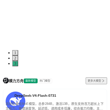
1
2
3
模力方舟
最新模型
热门模型
更多大模型
DeepSeek-V4-Flash-0731
高效轻量化MoE模型，总参284B，激活13B，原生支持百万超长上下
文能力。推理速度快、延迟低、调用成本低廉，综合能力均衡，主打