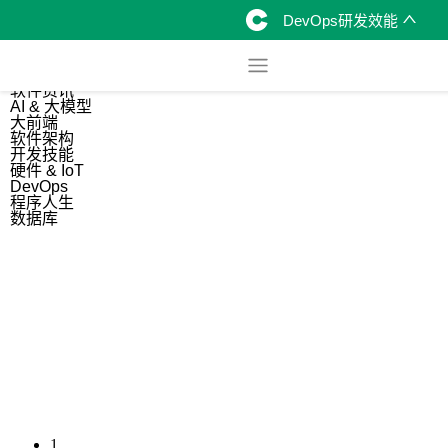
DevOps研发效能
综合
开源资讯
软件资讯
AI & 大模型
大前端
软件架构
开发技能
硬件 & IoT
DevOps
程序人生
数据库
1