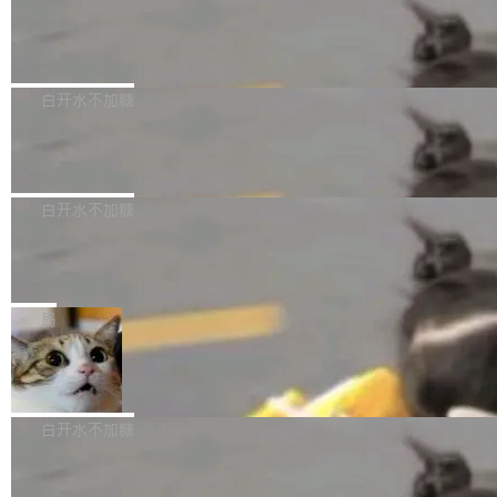
需确认、强制递归删除。17个小时后，运维人员
了一篇技术文章，详细拆解了三种让大模型在 G
语言理解能力，以及融合了高精度语音识别与深
发现异常并中止进程时，89TB数据已经没了。
PU 上跑得更省、更快的技术手段——KV cache
Pale Moon 34.3.2 发布，苍月浏览器
度语义理解能力，实现了语音识别能力的全面升
删掉的是AI游戏部门的全部开发文件，包括公司
量化、模型权重压缩、以及共享 KV cache 的完
级。 根据介绍，Hy ASR3.0preview 目标在于：
Pale Moon 34.3.2 现已发布，这是一个安全更
自研的多个文生3D和...
整性保护。效果是：吞吐量提升 41%，每 token
让语音识别不再只是听清，而是真正听懂。通过
新和少量网页兼容性修复版本。 Changes/fixe
白开水不加糖
成本降低 30%，精度不变。 FP8 省的不仅是显
先理解你的语境和意图，再把准确的文字直接给
s： 实现了URL.Parse()便捷功能 对浏览器内部
存 KV cache 是推理时最吃显...
到你。从“逐字转写、单点优化”演进为“理解语
PostgreSQL 18/19 新特性深度解读
函数添加了多项边界检查，以避免潜在的越界访
境、兼容场景、一键直出”。 Hy ASR 3.0 previe
问、下溢和溢出。（DiD） 修复了加载和解析内
演讲者分享了一个有趣的实践：面对 PG 18 已
w 不要求标准普通话，方言识别覆盖粤语、吴语
容提供的字体时出现的几个问题 为避免音频加
发布的 Release Notes，他利用 AI 工具（如 Co
白开水不加糖
等 10 大方言片区和 20 余个二级小片区。在开
载、处理和播放过程中可能出现的一系列错误，
pilot）对数千条 commit 日志进行自动分析，先
源评测集中，Hy ASR 3.0 preview 在多语种的
对音频采样频率设定了下限 采样率低于 8kHz
慕尼黑市政府为全职开源项目维护者提
让模型总结出三十余条潜在特性，再逐条要求生
WER（...
供资助
（通常被认为是 "telephone"/"walkie-talkie" 音
成详细解释和代码校验，最终筛选出对用户体感
"在过去大约 10 年的大部分时间里，libexpat 的
质的最低采样率）的音频格式将被拒绝 修复了 C
最强的若干项。对于尚未正式发版的 PG 19，则
维护工作一直与我的日常工作、家务、社交生活
局
SS 圆角虚线样式中可能存在的问题 如果表单中
通过拉取过去一年内（从 PG 18 Beta1 时间点
和休闲娱乐竞争时间。" 这是 libexpat 维护者 S
的图像元素不在同一个子树中，则它们将不再关
至今）的所有 commit，同样交由 AI 分析提炼。
Firefox 153.0.3 发布
ebastian Pipping 写在博客里的话。8 月 4 日，
联 加...
经过人工复核，准确度令人满意。这一方法也为
他宣布了一个新消息：从 2026 年 8 月 1 日起，
Firefox 153.0.3 现已发布，具体更新内容如
社区爱好者提供了高效跟踪新版本的思路。
他可以全职维护 libexpat 了，最长 6 个月。发
下： New Smart Window 包含多项增强功能：
白开水不加糖
工资的是慕尼黑市政府。 libexpat 是一个 C99
<ul> <li>现在建议列表会显示更多结果，方便用
编写的流式 XML 解析器，MIT 许可证。和 libx
Cloudflare Computer 开源：你的 Age
户查找历史记录和切换到已打开的标签页。（<a