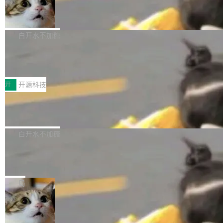
支持可向服务器后端添加新端点的插件 Edit boo
DBeaver 26.1.4 发布
了，仍然像一个永久公测版。 Manshin 从数据
k：Compress images：添加将 GIF 图像转换为
流、布局系统、API 稳定性、性能、跨平台五个
DBeaver 是一个免费开源的通用数据库工具，适
JPEG/WebP 的选项 ToC Editor：添加一个按
维度逐一批判了 SwiftUI。最让人印象深刻的一
用于开发人员和数据库管理员。DBeaver 26.1.4
白开水不加糖
钮，用于对目录中的条目进...
个论据是：苹果官方的 SwiftUI 教程项目 Land
现已发布，具体更新内容包括： AI 助手： <ul st
marks，用最新 Xcode 在最新 macOS 上构建
传音TEX AI语音算法团队斩获MLC-SL
yle="margin-left:0; margin-right:0"> <li><span
M 2026国际挑战赛Task 1亚军
运行，出来的效果是坏的——侧边栏按钮大小不
style="color:#000000">现在可以通过键盘访问
近日，在国际语音领域顶级会议INTERSPEECH
一，界面错位。他说这个问题"两年前就发现了，
AI 聊天功能（添加了一些快捷键）</span></li>
2026卫星活动——第二届多语种对话语音语言模
开
开源科技
至今没变"。 数据流方面，Manshin 指出 SwiftU
<li><span style="color:#000000">新增了始终
型挑战赛 （Multilingual Conversational Speec
I 的属性包装器演进史...
在新 SQL 控制台中打开 AI 生成的脚本的功能</
Qwen3.8-Max 发布，下周开源 Qwen3.
h Language Model Challenge，MLC-SLM）T
8-27B
span></li> <li><span style="color:#000000...
ask 1赛道中，传音TEX AI中心语音算法团队以
千问大模型宣布正式推出 Qwen 家族迄今最强大
自主研发的说话人归属多语种自动语音识别系统
的模型 Qwen3.8-Max，也是其首个 Max 规模
白开水不加糖
取得tcpMER 15.41%的成绩，在全球110支参赛
的开源权重模型。Qwen3.8-Max 的模型权重预
队伍中位列第二。此次突破展现了传音在多语种
MiniMax H3 开源：33B 全模态模型，
计将于开源，彼时也将同步开源 Qwen3.8-27B
一个视觉语言模型只够当它的编码器
语音识别、说话人日志、时间对齐与长音频工程
模型。 根据介绍，Qwen3.8-Max 基于 Qwen 3.
MiniMax 今天开源了 H3，一个 33B 参数的全模
化系统等关键方向的系统性技术实力。 本届赛事
5 的架构基础构建，参数规模扩展至 2.4 万亿，
态生成模型，能生成带原生立体声的 2K 视频。
局
聚焦多语言对话语音模型面临的关键技术挑战，
激活参数95B，支持100万上下文Tokens，在编
没有发布会，没有预告，直接扔了篇文章出来，
共吸引来自全球工业界与学术界的1...
程、办公、科研以及长周期任务等方面实现了全
DeepSeek-V4-Flash正式版API上线超
权重已经上传至 Hugging Face。 去年国内的视
算互联网
面提升。它不仅能应对更具挑战性的问题，还能
频生成模型还在追 Runway 和 Pika 的参数，今
近日，DeepSeek-V4-Flash 正式版 API 开启公