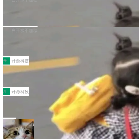
营现金流来覆盖资本开支，其资本支出覆盖率分
Code 是 Meta 的编程 agent 产品。它和市场上
→ 质量把关 → 数据概览。
别达到155% 和106%;而SpaceXAI的经营现金
已有的终端编程 agent 在设计理念上有几个明显
腾讯开源 UCL-MPComm 通信库
流仅能覆盖资本开支的12...
的差异点。 异步后台 agent：Muse Code 有一
腾讯网平团队宣布开源了 UCL-MPComm 通信
个主 agent 循环，外加一组后台 agent。这些后
库，并将作为transport接入Mooncake TENT。
白开水不加糖
台 agent...
该通信库针对AI Memory池化场景的数据传输需
CoStrict入选工信部2025人工智能应用
求进行了深度优化，能够实现数据中心内大规模
典型案例
计算节点间多种内存类型的高性能通信。 UCL-
近日，工信部科技司公示《2025人工智能应用典
MPComm将作为一种传输引擎接入Mooncake T
型案例入选名单》，深信服“面向企业研发场景的
开
开源科技
ENT，实现零拷贝传输性能提升30%、非零拷贝
开源 AI 编程平台 CoStrict 应用”凭借卓越的技术
传输性能最高提升5倍。UCL-MPComm底层基
深信服AI算力网关入选工信部人工智能
创新与落地成效成功入选。 全链路私有化部署，
应用典型案例！
于自研UCL-Engine通信引擎，后续腾讯网平将
助力企业AI研发安全落地 当前，越来越多企业已
前不久，工业和信息化部正式发布《2025年人工
持续开源更多基于UCL-Engine的高性能通信组
经开始引入 AI Coding 工具，通过调用公有云模
智能应用典型案例名单》，集中展示人工智能在
开
开源科技
件。 腾讯网平团队在UCL-MPComm中实现了一
型或企业内部部署模型提升研发效率。但随着 AI
各领域的应用成果，覆盖技术底座、行业赋能、
个独立于业务线程的全局通信引擎（Engine），
Coding 从个人辅助工具逐步走向团队级、组织
Jeff Dean 离开 Google：一个时代的结
产品应用、支撑保障、专题等五大方向。深信服
并实...
束，一个实验室的开始
级应用，企业在规模化落地过程中，对安全性、
AI算力网关（AI创新平台）成功入选！ 随着各行
Google 员工编号 20。MapReduce 作者之一。
可控性和代码质量提出了更高要求。 首先是数据
各业的Agent走向规模化建设，算力构成形态逐
Bigtable 作者之一。TensorFlow 的作者之一。
局
安全与合规要求。对于大多数普通研发场景，公
渐丰富，用户关注的重点也在发生变化：不只是
Gemini 的架构师。Google 首席科学家。 Jeff D
有云模型能够满足快速试用和效率提升的需求。
让AI用起来，还要进一步看清混合算力时代下，
🔥 SolonCode v2026.8.4 发布：界面
ean 在 Google 工作了 27 年后，宣布离职。 他