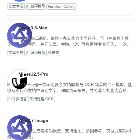
高并发、轻量化任务，适合日常对话、内容创作、基础 RAG、批量
文本生成
AI 编程模型
Function Calling
文案处理等普惠刚需场景。
Qwen3.8-Max
2.4万亿参数MoE旗舰，编程与办公能力全面跃升，可自主编程十数
天交付完整项目。胜任法律、金融、设计等数百种专业任务，一次对
话端到端交付生产级成果。原生视觉理解贯穿规划、执行与验证全流
文本生成
AI 编程模型
多模态
程，支持超长文档与长视频的深度语义解析。长程任务中自主规划与
闭环迭代，持续进化。
MinerU2.5-Pro
MinerU2.5-Pro是一款面向复杂文档解析与 OCR 场景的专业模型，能
够从图片和文档中识别文字、理解页面布局，并将非结构化内容转换
为便于存储、检索和二次处理的结构化结果。
8K
多语言
文档处理/OCR
Wan2.7-Image
万相 2.7 图像生成与编辑模型，支持组图、多图参考、交互式编辑和
最高 2K 输出。