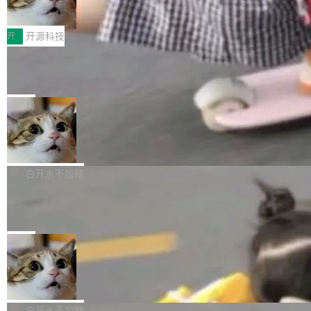
变体：Switchable...
性能、流畅双第一，三星Galaxy Z系列
那个创业公司。不同的是，这次它构建在 Cloudf
数据库，按名称寻址，复制到你自己的 S3 兼容
2026年7月的手机市场，由于存储等硬件成本暴
新折叠缺席
lare Workers 上——我花了九年时间搭建的平台
存储库里。节点之间只通过这个存储库协调——
增，手机厂商的日子也不好过啊，新机速度明显
开
开源科技
——并且深度集成了 AI。这基本上是我十年秘密
没有控制平面，没有共识协议。每个对象自带一
放缓，因此硝烟味淡了许多。新机参数规格除开
计划的顶峰。 十年前，Ken...
个小型数据库，应用天然按分片构建，单个数据
Zed 推出 DeltaDB，一个记录 commit
高价的三星折叠（三星Galaxy Z Fold8 Ultra / Z
之间所有操作的版本控制系统
库的竞争和爆炸半径问题在设计层面就被消除
Fold8 / Z Flip8）外，其余要么是中低端机器，
Zed 编辑器团队发布了新项目——DeltaDB，一
了。 闲置的 cell 会休眠到几乎不占资源。当 cel
例如iQOO Z11i、REDMI Note 17、REDMI No
个在 git commit 之间记录每一次编辑操作的版
局
l 迁移或唤醒时，新宿主从 S3 恢复 SQLite 数据
te 17 Pro、OPPO K15，要么是vivo X300 E这
本控制系统。目前处于 Early Access 阶段。 De
库继续执行。存储库是持久化的唯一真相...
样的次旗舰。 Galaxy Z Fold8 Ultra / Z Fold8 /
SpaceXAI 单季资本开支达 183 亿美元
ltaDB 的核心思路直接写在 landing page 最显
Z Flip8三款折叠屏新机均在7月22日发布，且全
眼的位置：「Software is made between com
根据风险投资人Tomer Tunguz 博客（VC 分
部搭载骁龙8 Elite Gen5 for Galaxy，它们本该
mits」——软件是在 commit 之间写出来的。git
析）披露的最新分析与第二季度业绩报告，Spac
白开水不加糖
是7月性...
只记录了你提交的最终状态，但真正的工作过程
eXAI在上个季度的总资本支出飙升至183.7亿美
Meta 发布终端编程 Agent“Muse Cod
——打字、删改、试错、agent 对话——都在 co
元。其中，绝大部分资金被直接用于 AI 领域，
e” 和 Muse Spark 1.2 模型
mmit 之间的空隙里丢失了。 DeltaDB 要做的就
金额高达158.3亿美元，这一单项投入已经逼近
Meta 今天发布了两款 AI 产品：Muse Code，
是把这段空隙补上。 回退到任何一次编辑：Delt
微软同期总资本开支的四成。 与亚马逊、Alpha
一个在终端里运行的编程 agent；Muse Spark
局
aDB 捕获 commit 之间的每一次操作，...
bet、微软以及 Meta 等传统科技巨头相比，Spa
1.2，驱动这个 agent 的新模型。一句话概括：
美团开源 LoHoSearch，用知识图谱校
ceXAI的资金消耗速度尤为引人瞩目。然而，支
你可以用 curl -fsSL https://dev.meta.ai/install.
准 AI 能力认知
撑庞大支出的资金来源却呈现出截然不同的面
sh | bash 安装一个能在大项目里自动规划、写
机器出题的前提，是让机器拥有全局视野。整个
貌。数据显示，微软和 Meta 主要依托充沛的经
代码、验证结果的 AI 终端工具。 据介绍，Muse
构建流程可以分为四个环节：建图 → 控制难度
白开水不加糖