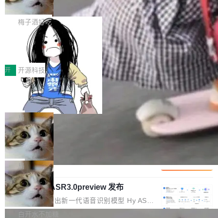
但对于金融、能源、医疗等对数据安全要求较...
字体可调、22 种语言、记忆搜索增强
Token花在哪里、算力是否被充分利用，以及持
不是一个人走。一同离开的还有 Sanjay Ghema
打开终端就能上岗的全中文编码智能体，这一轮
续增长的AI成本该如何优化。 深信服AI算力网关
wat（Google 员工编号 23，Jeff Dean 二十多
把「看得清、用母语、记得住」三件事一次补
梅子酒好吃
正是围绕这些实际问题，从Token治理和成本治
年的编程搭档，MapReduce 和 Bigtable 的共同
齐。 SolonCode 是什么 SolonCode 是杭州无
理两个方面，让用户的每一份算力都看得清、管
作者）、Quoc Le（Google 大脑核心成员，Se
让“代码语义理解”深度释放AI Coding
耳科技研发的企业级终端编码智能体——一位全
得住、用得稳、省得下、更安全！ 一、从现在开
价值潜能：华为云码道（CodeArts）
q2Seq 和 DocAI 的共同发明人）以及 Oriol Vin
中文驱动的数字员工，自主理解需求、规划步
一、代码仓深度理解技术的作用与价值 在软件工
始，Token使用一目...
代码仓技术解析
yals（Gemini 联合负责人，AlphaSta...
骤、编写代码。不挑模型、不挑平台，curl 一行
程实践中，代码仓是企业核心知识资产的主要载
开
开源科技
装完即用。 开源地址：Gitee · GitCode · GitHu
体。企业级代码仓库通常包含数十万乃至数百万
一条“删库”命令跑 17 小时，算法工程
b 安装 支持 Java 8+（8~26）、macOS / Linu
个文件，其规模远超单次模型调用可承载的上下
师删光 89TB 数据只为干私活
x / Windows / Harmony PC。 # macOS / Linu
文窗口。随着项目规模的持续扩张与代码历史的
最高人民检察院8月4日公布了一起案件：北京一
x / Harmony PC curl -fsSL https://solon.noea
不断累积，代码仓中的模块关系、接口契约、业
名90后算法工程师王某，为了给自己接的私活腾
局
r.org/solon...
务逻辑等关键信息往往分散于数十乃至数百个文
服务器空间，删光了公司AI游戏部门的全部核心
Cloudflare 分享推理优化实践：KV ca
件之中，形成高度复杂的知识关联网络。传统的
数据。 王某2024年1月入职东城区某科技公司AI
che 量化 + 权重压缩，吞吐量提升 4
代码检索手段（如关键词匹配、目录遍历）仅能
短剧部门，有互联网大厂背景。在公司内部架构
Kimi 和 GLM 是当前最强的大模型系列之一，但
1%，成本降 30%
在语法层面完成文本定位，难以触及代码的语义
调整期间，部门三次通知全员将数据从A集群迁
它们有一个共同的问题：太吃显存了。月之暗面
局
内涵与结构关联，导致开发者使用代码智能体在
移到B集群，王某都回复了"收到"。 他没有迁移
的 Kimi K 系列和智谱的 GLM 都是长上下文、M
理解大规模代码仓时面临显著"代码仓理解"瓶
数据。2024年9月3日下午4点，他使用此前登录
腾讯混元 Hy ASR3.0preview 发布
oE 架构的大模型，好用到让人上瘾，但 GPU 显
颈。 代码仓深度理解服务（以下简称" CodeBas
的账号密码进入A集群，输入了一条被程序员圈
存永远不够用。 Cloudflare 的 Workers AI 团队
腾讯混元正式推出新一代语音识别模型 Hy ASR
e深度理解服务"）是华为云码道（CodeA...
称为"删库跑路"的命令——最高管理员权限、无
一直在跑这些模型的推理。他们在官方博客上发
3.0preview。基于最新一代大语言模型 Hy3 的
白开水不加糖