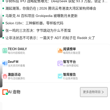
宇树科技 IPO 战略配售曝光：DeepSeek 获配 93.3 万股，锁定 36 个月
潮起潮落，你我仍在 | 2026 腾讯云粤港澳大湾区架构师峰会
马斯克 AI 百科项目 Grokipedia 被曝数月未更新
Solon I18n：三种解析器，零样板代码
张一鸣的三次否决：字节跳动为什么不蒸馏
让非法状态不可表示：一篇关于 ADT 的帖子在 Reddit 火了
TECH DAILY
阅读榜单
每日内容报纸化
每周热文看这里
DevFM
智写平台
当天资讯听着看
AI 创作更轻松
激励活动
智库报告
参与活动赢源石
行业技术报告
AI 造物
更多造物项目