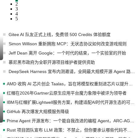
2
3
4
5
Gitee AI 队友正式上线，免费领 500 Credits 体验额度
Simon Willison 重新拥抱 MCP：无状态协议如何改变游戏规则
Jeff Dean 离开 Google：一个时代的结束，一个实验室的开始
慕尼黑市政府为全职开源项目维护者提供资助
DeepSeek Harness 宣布内测邀请，全网最大规模开源 Agent 路演现场诞生
AMD 收购 AI 芯片创企 Taalas，旨在将模型权重刻进芯片以提升推理性能
红帽在2026年Gartner云原生应用平台魔力象限中被评为领导者
IBM与红帽扩展Lightwell服务方案，构建适配AI时代开源生态的可信基础设施
GitHub 再次爆发大规模服务降级
Prime Agent 开源发布：一个能自我改进的编程 Agent，ARC-AGI 3 超越人类专家基线
Rust 项目团队宣布 LLM 政策：不禁止，但你要承认哪些代码不是你写的