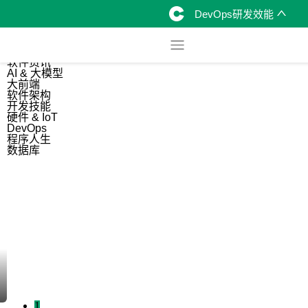
DevOps研发效能
综合
开源资讯
软件资讯
AI & 大模型
大前端
软件架构
开发技能
硬件 & IoT
DevOps
程序人生
数据库
1