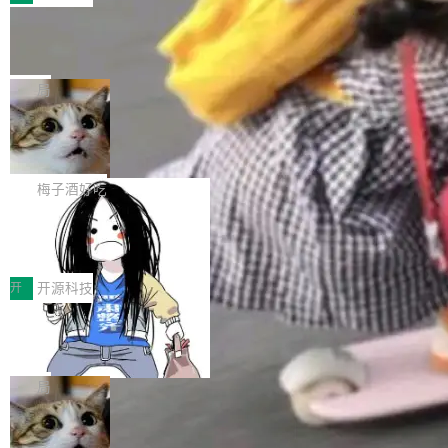
件。 腾讯网平团队在UCL-MPComm中实现了一
型或企业内部部署模型提升研发效率。但随着 AI
各领域的应用成果，覆盖技术底座、行业赋能、
个独立于业务线程的全局通信引擎（Engine），
Coding 从个人辅助工具逐步走向团队级、组织
Jeff Dean 离开 Google：一个时代的结
产品应用、支撑保障、专题等五大方向。深信服
并实...
束，一个实验室的开始
级应用，企业在规模化落地过程中，对安全性、
AI算力网关（AI创新平台）成功入选！ 随着各行
Google 员工编号 20。MapReduce 作者之一。
可控性和代码质量提出了更高要求。 首先是数据
各业的Agent走向规模化建设，算力构成形态逐
Bigtable 作者之一。TensorFlow 的作者之一。
局
安全与合规要求。对于大多数普通研发场景，公
渐丰富，用户关注的重点也在发生变化：不只是
Gemini 的架构师。Google 首席科学家。 Jeff D
有云模型能够满足快速试用和效率提升的需求。
让AI用起来，还要进一步看清混合算力时代下，
🔥 SolonCode v2026.8.4 发布：界面
ean 在 Google 工作了 27 年后，宣布离职。 他
但对于金融、能源、医疗等对数据安全要求较...
字体可调、22 种语言、记忆搜索增强
Token花在哪里、算力是否被充分利用，以及持
不是一个人走。一同离开的还有 Sanjay Ghema
打开终端就能上岗的全中文编码智能体，这一轮
续增长的AI成本该如何优化。 深信服AI算力网关
wat（Google 员工编号 23，Jeff Dean 二十多
把「看得清、用母语、记得住」三件事一次补
梅子酒好吃
正是围绕这些实际问题，从Token治理和成本治
年的编程搭档，MapReduce 和 Bigtable 的共同
齐。 SolonCode 是什么 SolonCode 是杭州无
理两个方面，让用户的每一份算力都看得清、管
作者）、Quoc Le（Google 大脑核心成员，Se
让“代码语义理解”深度释放AI Coding
耳科技研发的企业级终端编码智能体——一位全
得住、用得稳、省得下、更安全！ 一、从现在开
价值潜能：华为云码道（CodeArts）
q2Seq 和 DocAI 的共同发明人）以及 Oriol Vin
中文驱动的数字员工，自主理解需求、规划步
一、代码仓深度理解技术的作用与价值 在软件工
始，Token使用一目...
代码仓技术解析
yals（Gemini 联合负责人，AlphaSta...
骤、编写代码。不挑模型、不挑平台，curl 一行
程实践中，代码仓是企业核心知识资产的主要载
开
开源科技
装完即用。 开源地址：Gitee · GitCode · GitHu
体。企业级代码仓库通常包含数十万乃至数百万
b 安装 支持 Java 8+（8~26）、macOS / Linu
一条“删库”命令跑 17 小时，算法工程
个文件，其规模远超单次模型调用可承载的上下
师删光 89TB 数据只为干私活
x / Windows / Harmony PC。 # macOS / Linu
文窗口。随着项目规模的持续扩张与代码历史的
最高人民检察院8月4日公布了一起案件：北京一
x / Harmony PC curl -fsSL https://solon.noea
不断累积，代码仓中的模块关系、接口契约、业
名90后算法工程师王某，为了给自己接的私活腾
局
r.org/solon...
务逻辑等关键信息往往分散于数十乃至数百个文
服务器空间，删光了公司AI游戏部门的全部核心
件之中，形成高度复杂的知识关联网络。传统的
Cloudflare 分享推理优化实践：KV ca
数据。 王某2024年1月入职东城区某科技公司AI