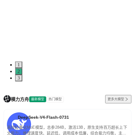
1
2
3
模力方舟
最新模型
热门模型
更多大模型
DeepSeek-V4-Flash-0731
高效轻量化MoE模型，总参284B，激活13B，原生支持百万超长上下
文能力。推理速度快、延迟低、调用成本低廉，综合能力均衡，主打