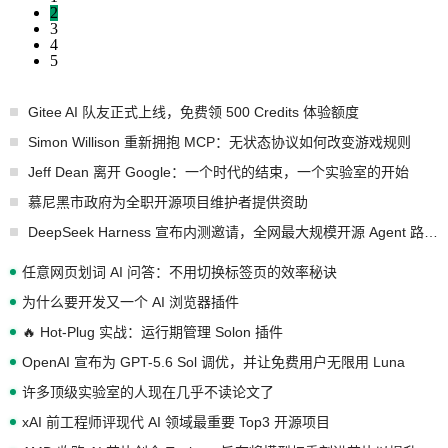
2
3
4
5
Gitee AI 队友正式上线，免费领 500 Credits 体验额度
Simon Willison 重新拥抱 MCP：无状态协议如何改变游戏规则
Jeff Dean 离开 Google：一个时代的结束，一个实验室的开始
慕尼黑市政府为全职开源项目维护者提供资助
DeepSeek Harness 宣布内测邀请，全网最大规模开源 Agent 路演现场诞生
任意网页划词 AI 问答：不用切换标签页的效率秘诀
为什么要开发又一个 AI 浏览器插件
🔥 Hot-Plug 实战：运行期管理 Solon 插件
OpenAI 宣布为 GPT-5.6 Sol 调优，并让免费用户无限用 Luna
许多顶级实验室的人现在几乎不读论文了
xAI 前工程师评现代 AI 领域最重要 Top3 开源项目