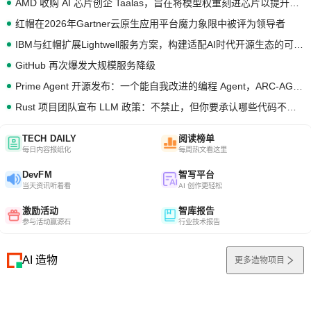
AMD 收购 AI 芯片创企 Taalas，旨在将模型权重刻进芯片以提升推理性能
红帽在2026年Gartner云原生应用平台魔力象限中被评为领导者
IBM与红帽扩展Lightwell服务方案，构建适配AI时代开源生态的可信基础设施
GitHub 再次爆发大规模服务降级
Prime Agent 开源发布：一个能自我改进的编程 Agent，ARC-AGI 3 超越人类专家基线
Rust 项目团队宣布 LLM 政策：不禁止，但你要承认哪些代码不是你写的
TECH DAILY
阅读榜单
每日内容报纸化
每周热文看这里
DevFM
智写平台
当天资讯听着看
AI 创作更轻松
激励活动
智库报告
参与活动赢源石
行业技术报告
AI 造物
更多造物项目