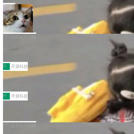
一在人才争夺战中失血的公司。六月，Google
er HE-AAC 960 解码 (DAB+) transpose_cuda
Code 在 X 上发帖：「DeepSeek Flash did 8T
局
连失两员大将：Noam Shazeer 去了 Op...
filter 添加 AMF Frame Rate Converter (vf_frc
tokens on August 1st. 5T of free usage + 3T
_amf) filter SMPTE 2094-50 元数据支持和直
NetBSD 11.0 正式发布
on OpenCode Go.」79.8 万次浏览，连带着 #
通 ProRes RAW VideoToolbox 硬件加速器 AP
DeepSeek一天消耗了8万亿# 上了微博热搜——
NetBSD 11.0 现已正式发布，这是 NetBSD 操
V ...
注意这是 OpenCode 一家的消耗。 OpenCode
作系统的第十八个主要版本。 自 NetBSD 10.1
白开水不加糖
是 Anomaly 出品的 AI 编程工具，套餐 10 美元/
以来的变化 更新亮点： 新增对 RISC-V 处理器
月。用户交了 10 美元，就能用 DeepSeek Flas
2026 ChinaJoy鸿蒙游戏增长臻享会举
架构的支持。NetBSD 11.0 是首个支持 64 位 R
办，鲸鸿动能系统呈现游戏行业解决方
h 随便写代码，按网友说法：「怎么使劲用也用
ISC-V 平台的稳定版本，涵盖一系列基于 StarFi
8月1日，2026 ChinaJoy期间，鸿蒙游戏增长臻
案
不完。」5T 来自免费额度，3T 来自 Go...
ve JH71XX 的设备，例如 VisionFive 2、PINE
享会在上海举办。鸿蒙生态的全场景智慧营销平
开
开源科技
64 STAR64，以及 QEMU。 增强了对 POSIX.1
台鲸鸿动能协同华为游戏中心，面向游戏行业开
-2024 和 C23 编程接口标准的兼容性。 compat
技嘉X3D系列再添新成员 B850 AORU
发者及生态伙伴，系统呈现了平台在游戏领域的
S ELITE X3D主板强化性能体验
_linux(8) 增强了对 Linux 系统调用的支持，包
完整能力版图——从IAP高价值用户的全周期经
面向AMD Ryzen X3D处理器玩家，技嘉X3D系
括 epoll（围绕 kqueue 实现）、POSIX 消息队
营、到IAA游戏的“买变一体”正循环、再到联运与
列主板阵容迎来新成员——B850 AORUS ELITE
开
开源科技
列、...
广告协同的全链路经营闭环，以及面向全球市场
X3D。作为面向主流高性能平台打造的全新主板
的出海增长布局。 华为终端云业务商业化销售负
Zadig v5.0 发布：AI 发布专员与 AI 审
产品，B850 AORUS ELITE X3D延续技嘉在X3
查专员上线
责人在开场致辞中表示，游戏开发者的核心诉求
D平台优化上的技术积累，旨在为游戏玩家带来
我们团队这几天最大的卡点不是 AI 写得不够
已不再是“多一个投放渠道”，而是一套能够持续
更稳定、更高效的装机选择。 B850 AORUS ELI
好，是 AI 写得太好了。 好到审查排期从两天的
白开水不加糖
驱动增长的体系。截至目前，搭载HarmonyOS
TE X3D基于AMD AM5平台打造，支持AMD Ry
活儿拖成了五天。PR 一堆起来没人敢合，发布