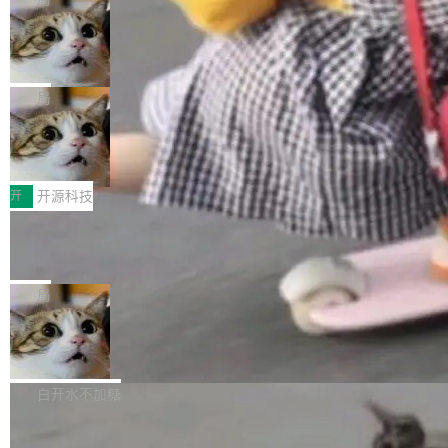
现实 过去两年，CIO们的焦虑清单上多了两项：
设置，如果用布尔值 + 可空字段来表示——bool
个"AI 知识库 + 聊天机器人"——每个大厂都在
一是如何让大模型和智能体应用安全地从PoC走
ean 表示是否可切换，nullable 的默认模式、浅
Deno 团队开源 Celld，可自托管的分
做，没什么新鲜的。 但 Kenton Varda 在 Twitte
向生产，二是如何让测试团队跟得上AI应用...
布式 Durable Objects
色方案、深色方案——会产生大量无意义的组
r 上把事情说清楚了： 今天我们发布了 Cloudfla
Ryan Dahl 领导的 Deno 团队推出了最新开源项
合。方案缺了、配置冲突了、全 null 了。要知道
re OS，一个带连接器的聊天机器人，跟其他所
目 Celld，一个能在自己机器上运行 Cloudflare
局
哪些组合有效，作者说，你得靠"文档、校验、或
有科技公司做的一样。只不过，实际上它不一
Workers 和 Durable Objects 的守护进程。 设
者部落知识"。 换个写法。Rust 的 enum，两个
样。这是 Sandstorm.io 的重制版，我十年前的
鲁大师7月新机性能/流畅/AI榜：vivo夺
计思路很直接：每个对象是一个独立的 SQLite
变体：Switchable...
性能、流畅双第一，三星Galaxy Z系列
那个创业公司。不同的是，这次它构建在 Cloudf
数据库，按名称寻址，复制到你自己的 S3 兼容
2026年7月的手机市场，由于存储等硬件成本暴
新折叠缺席
lare Workers 上——我花了九年时间搭建的平台
存储库里。节点之间只通过这个存储库协调——
增，手机厂商的日子也不好过啊，新机速度明显
开
开源科技
——并且深度集成了 AI。这基本上是我十年秘密
没有控制平面，没有共识协议。每个对象自带一
放缓，因此硝烟味淡了许多。新机参数规格除开
计划的顶峰。 十年前，Ken...
个小型数据库，应用天然按分片构建，单个数据
Zed 推出 DeltaDB，一个记录 commit
高价的三星折叠（三星Galaxy Z Fold8 Ultra / Z
之间所有操作的版本控制系统
库的竞争和爆炸半径问题在设计层面就被消除
Fold8 / Z Flip8）外，其余要么是中低端机器，
Zed 编辑器团队发布了新项目——DeltaDB，一
了。 闲置的 cell 会休眠到几乎不占资源。当 cel
例如iQOO Z11i、REDMI Note 17、REDMI No
个在 git commit 之间记录每一次编辑操作的版
局
l 迁移或唤醒时，新宿主从 S3 恢复 SQLite 数据
te 17 Pro、OPPO K15，要么是vivo X300 E这
本控制系统。目前处于 Early Access 阶段。 De
库继续执行。存储库是持久化的唯一真相...
样的次旗舰。 Galaxy Z Fold8 Ultra / Z Fold8 /
SpaceXAI 单季资本开支达 183 亿美元
ltaDB 的核心思路直接写在 landing page 最显
Z Flip8三款折叠屏新机均在7月22日发布，且全
眼的位置：「Software is made between com
根据风险投资人Tomer Tunguz 博客（VC 分
部搭载骁龙8 Elite Gen5 for Galaxy，它们本该
mits」——软件是在 commit 之间写出来的。git
析）披露的最新分析与第二季度业绩报告，Spac
白开水不加糖
是7月性...
只记录了你提交的最终状态，但真正的工作过程
eXAI在上个季度的总资本支出飙升至183.7亿美
——打字、删改、试错、agent 对话——都在 co
Meta 发布终端编程 Agent“Muse Cod
元。其中，绝大部分资金被直接用于 AI 领域，