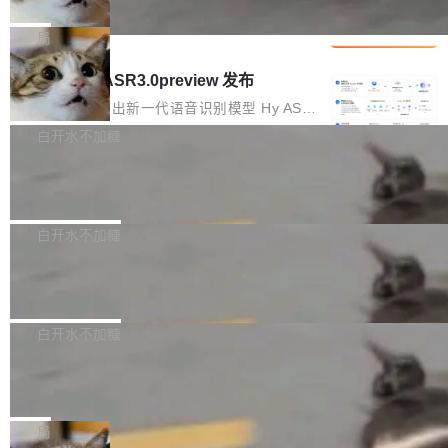
che 量化 + 权重压缩，吞吐量提升 4
代码检索手段（如关键词匹配、目录遍历）仅能
短剧部门，有互联网大厂背景。在公司内部架构
Kimi 和 GLM 是当前最强的大模型系列之一，但
1%，成本降 30%
在语法层面完成文本定位，难以触及代码的语义
调整期间，部门三次通知全员将数据从A集群迁
它们有一个共同的问题：太吃显存了。月之暗面
局
内涵与结构关联，导致开发者使用代码智能体在
移到B集群，王某都回复了"收到"。 他没有迁移
的 Kimi K 系列和智谱的 GLM 都是长上下文、M
理解大规模代码仓时面临显著"代码仓理解"瓶
腾讯混元 Hy ASR3.0preview 发布
数据。2024年9月3日下午4点，他使用此前登录
oE 架构的大模型，好用到让人上瘾，但 GPU 显
颈。 代码仓深度理解服务（以下简称" CodeBas
的账号密码进入A集群，输入了一条被程序员圈
存永远不够用。 Cloudflare 的 Workers AI 团队
腾讯混元正式推出新一代语音识别模型 Hy ASR
e深度理解服务"）是华为云码道（CodeA...
称为"删库跑路"的命令——最高管理员权限、无
一直在跑这些模型的推理。他们在官方博客上发
3.0preview。基于最新一代大语言模型 Hy3 的
白开水不加糖
需确认、强制递归删除。17个小时后，运维人员
了一篇技术文章，详细拆解了三种让大模型在 G
语言理解能力，以及融合了高精度语音识别与深
发现异常并中止进程时，89TB数据已经没了。
Pale Moon 34.3.2 发布，苍月浏览器
PU 上跑得更省、更快的技术手段——KV cache
度语义理解能力，实现了语音识别能力的全面升
删掉的是AI游戏部门的全部开发文件，包括公司
量化、模型权重压缩、以及共享 KV cache 的完
级。 根据介绍，Hy ASR3.0preview 目标在于：
Pale Moon 34.3.2 现已发布，这是一个安全更
自研的多个文生3D和...
整性保护。效果是：吞吐量提升 41%，每 token
让语音识别不再只是听清，而是真正听懂。通过
新和少量网页兼容性修复版本。 Changes/fixe
白开水不加糖
成本降低 30%，精度不变。 FP8 省的不仅是显
先理解你的语境和意图，再把准确的文字直接给
s： 实现了URL.Parse()便捷功能 对浏览器内部
存 KV cache 是推理时最吃显...
到你。从“逐字转写、单点优化”演进为“理解语
PostgreSQL 18/19 新特性深度解读
函数添加了多项边界检查，以避免潜在的越界访
境、兼容场景、一键直出”。 Hy ASR 3.0 previe
问、下溢和溢出。（DiD） 修复了加载和解析内
演讲者分享了一个有趣的实践：面对 PG 18 已
w 不要求标准普通话，方言识别覆盖粤语、吴语
容提供的字体时出现的几个问题 为避免音频加
发布的 Release Notes，他利用 AI 工具（如 Co
白开水不加糖
等 10 大方言片区和 20 余个二级小片区。在开
载、处理和播放过程中可能出现的一系列错误，
pilot）对数千条 commit 日志进行自动分析，先
源评测集中，Hy ASR 3.0 preview 在多语种的
对音频采样频率设定了下限 采样率低于 8kHz
慕尼黑市政府为全职开源项目维护者提
让模型总结出三十余条潜在特性，再逐条要求生
WER（...
供资助
（通常被认为是 "telephone"/"walkie-talkie" 音
成详细解释和代码校验，最终筛选出对用户体感
"在过去大约 10 年的大部分时间里，libexpat 的
质的最低采样率）的音频格式将被拒绝 修复了 C
最强的若干项。对于尚未正式发版的 PG 19，则
维护工作一直与我的日常工作、家务、社交生活
局
SS 圆角虚线样式中可能存在的问题 如果表单中