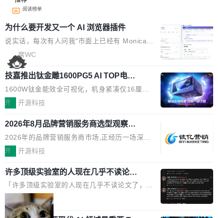
阅读榜单
为什么要开发又一个 AI 浏览器插件
说实话，每次有人问我"市面上已经有 Monica、
Sider、Copilot for Chrome 这些 AI 浏览器插件
席WC
了，你为什么还要再做一个"，我都觉得这个问题
技嘉推出钛金雕1600PG5 AI TOP电
问得好。 因为我自己也是从用户变成开发者的。
源：为发烧级主机与本地AI算力打造旗
现有产品的天花板 我用过不少 AI 浏览器插件。
1600W钛金能效全可视化，机身紧凑仅16厘米
舰供电方案
刚开始觉得都挺好——选中一段文字，弹出解
继2026台北电脑展首度亮相后，技嘉科技近日正
开
开源科技
释；写邮件时帮你润色；看英文网页给你翻译摘
式发布钛金雕1600PG5 AI TOP电源。这款高端
要。但用久了你会发现，它们本质上都是同一类
2026年8月品牌营销服务商选型观察：
电源专为发烧级DIY主机与本地AI算力平台打
从流量思维到品牌资产思维的范式转移
东西：一个带网页上下文的聊天框。 它们能读取
造，整机长度仅16厘米，提供1600W额定功率
2026年的品牌营销服务商市场,正经历一场深刻
页面的文本，然后把文本丢给大模型，再返回一
与80PLUS钛金能效；支持ATX 3.1与PCIe 5.1
的价值重构。全球全案品牌代理机构市场从2025
开
开源科技
段回答。仅此而已。 这当然有用，但总觉得差点
规范，结合服务器级元件、完善供电线材与内置
年的83.1亿美元增长至2026年的86.6亿美元,年
意思。比如我在一个后台管理系统里，需要填50
实时LCD监控屏，可充分满足当下高阶PC主机
许多顶级实验室的人现在几乎不读论文
复合增长率达5.44%,预计2032年将突破120亿美
个表单字段，每个字段还有联动逻辑；比如我
了
的严苛使用需求。 澎湃功率，紧凑机身 钛金雕1
元。数字广告与公共关系相关服务市场更是从20
「许多顶级实验室的人现在几乎不读论文了，而
想...
600PG5 AI TOP具备强悍输出功率，同时实现
25年的8463亿美元扩张至2026年的8763亿美
且他们认为 ICLR/ICML/NeurIPS 充斥着大量过
局
机身尺寸大幅精简。整机长度仅16厘米，属于同
元。数字的背后是一个清晰的事实——品牌对专
度宣传和欺诈。」 OpenAI 研究员 Keller Jorda
功率段机身尺寸十分紧凑的1600W电源产品。小