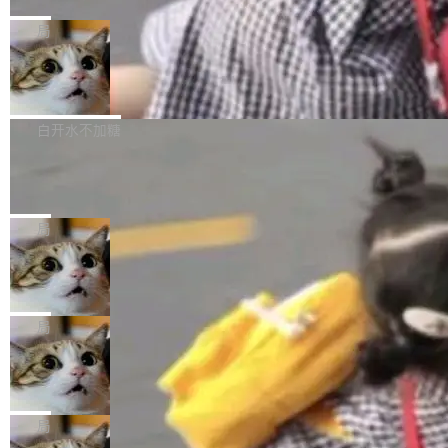
C版的产品，搭载“人机双写”重磅功能——你写
全球知名开源多媒体框架 FFmpeg 今天正式发
给 OpenAI 总法律顾问 Che Chang 发了封邮
你的，AI写AI的，同屏协作互不干扰。一句话让
布了 9.0 版本。这个版本除了带来新一代音视频
局
件，附了一封长信，要求 OpenAI 配合调查前苹
AI帮你干活，现在开启全新体验！ 温馨提示：
处理能力和硬件加速支持之外，还有一个特殊之
果员工带走机密信...
体验WorkBuddy鸿蒙PC版前，请将 HUAWEI M
亚马逊成本失控：AI 写代码烧掉 1215
处：FFmpeg 9.0 的代号是“Lei”。 这个名字，
万元，超预算 860%
atePad Edge 升级至 HarmonyOS 6.1.0.135S
来自中国开发者雷霄骅（Lei Xiaohua）。 对于
外媒近日曝光了亚马逊的多份内部报告显示，AI
P9 patch03及以上版本。 *升级路径：设置 > 搜
很多中国音视频开发者而言，这个名字并不陌
导致公司在多个项目上超支。《金融时报》报道
白开水不加糖
索“软件更新” > 检查更新，即可搜索新版本，下
生。十年前，他通过大量中文技术文章、源码分
称，仅一个项目的成本超支就高达 180 万美元
载安装完成升级即可。 没有...
析和开源示例，让一代开发者第一次真正理解 F
Hugging Face CEO 发声：中国正在开
（约合人民币 1215 万元）。 具体来说，一名工
源模型上碾压我们
Fmpeg，也成为很多人进入音视频开发领域的
程师借助 Anthropic 旗下 Claude Sonnet 模型
"他们正在开源模型上碾压我们。" Hugging Fac
“启蒙老师”。 而今年，恰好是雷霄骅离世十周
编写程序，目标是完成电商平台作者信息与商品
e CEO Clément Delangue 在 CNBC 的采访里
局
年。FFmpeg 社区最终选择用一个大版本的名
列表的数据匹配 —— 一项常规的数据处理任
没有拐弯抹角。他说中国正在赢得 AI 竞赛，而
字，留下了这份纪念。 雷霄骅曾是中国传媒大学
务，最终却产生了 180 万美元的账单，实际支出
当 AI agent 把源码变成了最好的扩展系
且按目前的速度，中国 AI 工具预计在今年底或
数字电视技术方向的博士生，长期从事视频、音
统，开发者工具必须开源
超出原定预算 860%。 更令人意外的是，该项目
2027 年就能追上美国前沿实验室的水平。 Dela
五年前，David Crawshaw 问过很多软件工程师
频技...
最终并未成功落地，而高额算力消耗持续运行长
ngue 把原因归结为一件事：开放协作。中国的
一个问题：你写过什么给自己用的程序？答案几
局
达 5 个月，公司直到财务对账时才察觉异常。这
AI 开发者在一个共享和协作的生态里加速迭代，
乎都是没有。工程师们整天用别人写的程序写程
意味着一个无人看管的 AI 程序，在近半年时间
而美国模型厂商在"闭门造车"。他的原话是 "buil
DeepSeek Harness 宣布内测邀请，全
序给别人用。偶尔有人自己写个博客系统、智能
里日夜不停地"烧钱"。 复盘显示，...
网最大规模开源 Agent 路演现场诞生
ding in silos"——各自为战，互不通气。 这个判
家居控制、家庭实验室，都算稀奇事。 Crawsh
一条内测招募帖，发出去的时候大概没人想到它
断从他嘴里说出来分量不同。Hugging Face 是
aw 是 Shelley 的作者，一个开源 AI coding age
会变成一场开源 Agent 生态的路演。 8月1日，
局
全球最大的开源 AI 平台，上面跑着上百万个模
nt。他最近在博客上写了一篇文章，核心论点很
DeepSeek Harness 团队负责人崔添翼（tiany