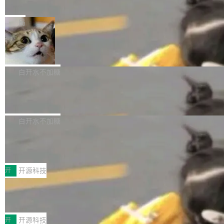
e” 和 Muse Spark 1.2 模型
mmit 之间的空隙里丢失了。 DeltaDB 要做的就
金额高达158.3亿美元，这一单项投入已经逼近
Meta 今天发布了两款 AI 产品：Muse Code，
是把这段空隙补上。 回退到任何一次编辑：Delt
微软同期总资本开支的四成。 与亚马逊、Alpha
一个在终端里运行的编程 agent；Muse Spark
局
aDB 捕获 commit 之间的每一次操作，...
bet、微软以及 Meta 等传统科技巨头相比，Spa
1.2，驱动这个 agent 的新模型。一句话概括：
ceXAI的资金消耗速度尤为引人瞩目。然而，支
美团开源 LoHoSearch，用知识图谱校
你可以用 curl -fsSL https://dev.meta.ai/install.
准 AI 能力认知
撑庞大支出的资金来源却呈现出截然不同的面
sh | bash 安装一个能在大项目里自动规划、写
机器出题的前提，是让机器拥有全局视野。整个
貌。数据显示，微软和 Meta 主要依托充沛的经
代码、验证结果的 AI 终端工具。 据介绍，Muse
构建流程可以分为四个环节：建图 → 控制难度
白开水不加糖
营现金流来覆盖资本开支，其资本支出覆盖率分
Code 是 Meta 的编程 agent 产品。它和市场上
→ 质量把关 → 数据概览。
别达到155% 和106%;而SpaceXAI的经营现金
腾讯开源 UCL-MPComm 通信库
已有的终端编程 agent 在设计理念上有几个明显
流仅能覆盖资本开支的12...
的差异点。 异步后台 agent：Muse Code 有一
腾讯网平团队宣布开源了 UCL-MPComm 通信
个主 agent 循环，外加一组后台 agent。这些后
库，并将作为transport接入Mooncake TENT。
白开水不加糖
台 agent...
该通信库针对AI Memory池化场景的数据传输需
CoStrict入选工信部2025人工智能应用
求进行了深度优化，能够实现数据中心内大规模
典型案例
计算节点间多种内存类型的高性能通信。 UCL-
近日，工信部科技司公示《2025人工智能应用典
MPComm将作为一种传输引擎接入Mooncake T
型案例入选名单》，深信服“面向企业研发场景的
开
开源科技
ENT，实现零拷贝传输性能提升30%、非零拷贝
开源 AI 编程平台 CoStrict 应用”凭借卓越的技术
传输性能最高提升5倍。UCL-MPComm底层基
深信服AI算力网关入选工信部人工智能
创新与落地成效成功入选。 全链路私有化部署，
应用典型案例！
于自研UCL-Engine通信引擎，后续腾讯网平将
助力企业AI研发安全落地 当前，越来越多企业已
前不久，工业和信息化部正式发布《2025年人工
持续开源更多基于UCL-Engine的高性能通信组
经开始引入 AI Coding 工具，通过调用公有云模
智能应用典型案例名单》，集中展示人工智能在
开
开源科技