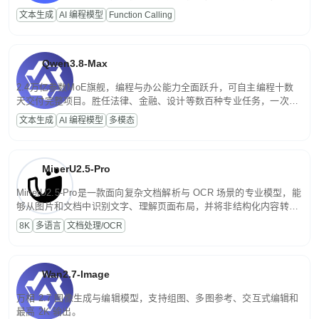
高并发、轻量化任务，适合日常对话、内容创作、基础 RAG、批量
文本生成
AI 编程模型
Function Calling
文案处理等普惠刚需场景。
Qwen3.8-Max
2.4万亿参数MoE旗舰，编程与办公能力全面跃升，可自主编程十数
天交付完整项目。胜任法律、金融、设计等数百种专业任务，一次对
话端到端交付生产级成果。原生视觉理解贯穿规划、执行与验证全流
文本生成
AI 编程模型
多模态
程，支持超长文档与长视频的深度语义解析。长程任务中自主规划与
闭环迭代，持续进化。
MinerU2.5-Pro
MinerU2.5-Pro是一款面向复杂文档解析与 OCR 场景的专业模型，能
够从图片和文档中识别文字、理解页面布局，并将非结构化内容转换
为便于存储、检索和二次处理的结构化结果。
8K
多语言
文档处理/OCR
Wan2.7-Image
万相 2.7 图像生成与编辑模型，支持组图、多图参考、交互式编辑和
最高 2K 输出。