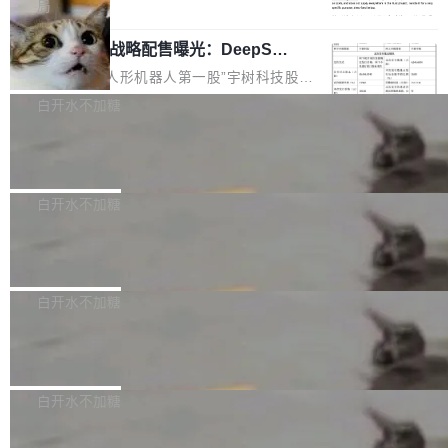
5% RHAE Best@1，超过了 ARC 报告的人类专
覆盖 rust-lang/rust 单一仓库的代码贡献。这不
局
家基线 95.4%。 不是又一个 coding agent 包装
是项目级别的官方立场，目前由五个团队采纳，
宇树科技 IPO 战略配售曝光：DeepSe
器 Prime Agent 的架构和市面上大多数 coding
但它可能是主流开源项目中关于 AI 辅助贡献最
ek 获配 93.3 万股，锁定 36 个月
agent 有本质区别。大多数 agent harness 的设
细致的一份规则。 政策的核心只有一句话：LLM
8月6日晚间，“人形机器人第一股”宇树科技股份
计是基于早期模型的能力—...
可以用来分析、提炼、审阅、建议，但不能用来
有限公司披露IPO发行价格及战略配售结果，杭
白开水不加糖
创作。 具体来说，LLM 生成的代码可以提交，
州深度求索人工智能基础技术研究有限公司（De
但必须满足五个条件：预先安排、非关键、高质
Docker 29.7.2 发布
epSeek）获配93.3399万股，按150.8元/股发行
量、充分测试、充分审查，并且必须披露。LLM
价格计算，认购金额约1.41亿元，股份锁定期为
Docker 29.7.2 现已发布，具体更新内容如下：
不得生成涉及安全性的关键变更，除非作者本身
36个月。 公告显示，本次宇树科技战略配售对
Bug fixes and enhancements 修复多次传递同
白开水不加糖
就是领域专家。即使如此，政策也"强烈不建
象主要包括长期投资机构、与公司业务具有战略
一环境变量时，docker service create和docker
议"这么做。 对于不披露的情况，审核者可以直
合作关系或长期合作愿景的大型企业、科创板保
Apache Fluss 毕业成为顶级项目
service update会发生 panic 的问题。docker/cl
接关闭 PR，无需解释。 政策作者 Jynn Ne...
荐人跟投子公司，以及公司高级管理人员和核心
i#7145 修复了 Docker Engine 29.7.0 中引入的
今年 7 月，Apache Fluss 的毕业提案在 Apach
员工参与设立的专项资产管理计划。其中，Dee
一个回归问题，该问题导致拉取镜像时会拒绝包
e 孵化器项目管理委员会（IPMC）投票中获得
白开水不加糖
pSeek作为与宇树科技具备战略合作关系的企
含绝对 hardlink 目标的镜像（此类镜像由某些镜
全票通过，随后获 Apache 软件基金会董事会批
业，获配股份数量占本次发行数量的2.31%。 除
像构建工具生成）。moby/moby#53305 修复了
马斯克 AI 百科项目 Grokipedia 被曝数
准。今天，Apache 软件基金会正式宣布 Apach
DeepSeek外，腾讯旗下上海启善投资有限公司
月未更新
Docker Engine 29.7.0 中引入的一个回归问
e Fluss 孵化毕业，成为 Apache 顶级项目（TL
埃隆·马斯克推出的AI百科项目 Grokipedia 被曝
获配9...
题，该问题可能导致在旧版 Linux 内核...
P）！这一里程碑不仅标志着 Fluss 迈入新的发
长期停止内容更新，未能实现其作为“AI版维基百
白开水不加糖
展阶段，也将进一步推动流式存储、实时湖仓与
科”替代品的目标。 据 Lawfare 最新调查，自今
AI 数据基础加速融合，为实时数据基础设施的发
Solon I18n：三种解析器，零样板代码
年4月以来，Grokipedia 页面更新功能基本停