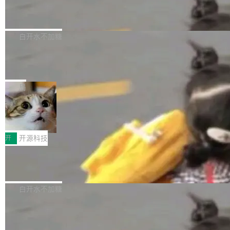
6的终端设备已突破7000万台，注册开发者数量
zen 9000/8000/7000系列处理器，并针对X3D
Dgraph v25.4.0 发布，具有图形后端的
窗口推了又推。好到合进 main 分支的代码，我
已突破 1100 万。随着鸿蒙生态汇聚越来越多的
原生 GraphQL 数据库
处理器特性进行平台级优化。其搭载X3D鸡血模
们自己都没看完。 这事不是个例。GitLab 调研
Dgraph 是一个水平可扩展的分布式 GraphQL
高质量游戏...
式2.0，可根据不同使用场景释放处理器潜力，
过 1528 名开发者，85% 说 AI 把瓶颈从写代码
数据库，有一个图形后端。作为一个原生的 Gra
白开水不加糖
帮助玩家在游戏与高负载应用中获得更充分的性
转移到了审代码。 写代码有人替你干了。但审代
phQL 数据库，它严格控制数据在磁盘上的排列
能表现。 在核心规格方面，B850 AO...
码、把关发版这两道关，还得靠人肉扛。 V5.0
竹知了：一个零依赖的单文件 HTML，
方式，以优化查询性能和吞吐量，减少集群中的
把儿时竹蝉玩具搬进浏览器
想让 AI 一起盯。
磁盘寻道和网络调用。 Dgraph v25.4.0 现已发
竹知了（zhuzhiliao）是那种小时候路边摊上几
布，具体更新内容包括： feat(zero)：Zero 现
块钱的玩意儿——一根小竹签，一个竹筒，一头
局
支持 --security superflag（token=...;whitelist
系着涂了松香的线。甩起来，竹膜震动，发出“哇
=...），与 Alpha 版本的格式一致，并据此对其
30倍效率升级：解锁医学影像数据要素
——哇”的蝉鸣声。实物越来越难找了，有开发者
价值化的真实路径
管理 HTTP 端点进行授权。 <blockquote> <p>
把它做成了 Web 玩具，放在 zhuzhiliao.imsai.c
完成一例腹部CT影像标注，张医生过去需要约1
<span><strong>警告：</strong>&nbsp;Zero
c 上，并在 GitHub 开源。 玩法很简单：按住屏
20个小时。他必须在数百张连续影像上，一笔一
开
开源科技
的 admin ...
幕画圈，或者直接甩手机。页面会实时显示转速
笔勾画边界，一层一层识别肌肉组织。如今，使
（圈/秒），声音来自真实竹知了录音的 1.72 秒
Apache Dubbo-go v3.3.2 正式发布
用东软飞标医学影像标注平台，同样的工作缩短
采样，无缝循环。音频解码失败时，还有一套合
至4小时，效率提升30倍。 这组数字背后，改变
这个版本面向生产环境，重心在内核稳定性。我
成兜底——锯齿波振荡器模拟脉冲，并联带通共
的不只是速度，而是把医学影像转化为AI能力的
们彻底收敛了旧配置体系，扩展了 Triple 协议与
白开水不加糖
振峰模拟竹膜和筒腔共鸣。 技术细节上，物理引
路径真正打通了。 大型医院积累的影像数据规模
泛化调用能力，加强了应用级元数据和服务治
擎是绳系质点模型：重力、弹性绳（只拉不
庞大，但不能直接用于训练模型。器官、病灶和
Calibre 9.12 发布，功能强大的开源电
理，同时集中修了并发安全、资源泄漏和热路径
推）、空气阻力，1/240 秒定步长积...
子书工具
组织边界，必须由专业医生逐层识别、标记和校
性能问题。
Calibre 开源项目是 Calibre 官方出的电子书管