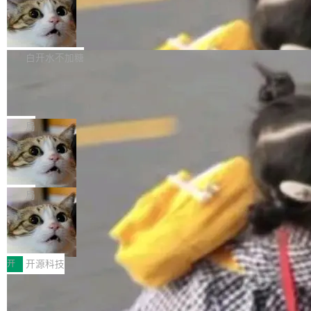
通过拉取过去一年内（从 PG 18 Beta1 时间点
和休闲娱乐竞争时间。" 这是 libexpat 维护者 S
的图像元素不在同一个子树中，则它们将不再关
至今）的所有 commit，同样交由 AI 分析提炼。
Firefox 153.0.3 发布
ebastian Pipping 写在博客里的话。8 月 4 日，
联 加...
经过人工复核，准确度令人满意。这一方法也为
他宣布了一个新消息：从 2026 年 8 月 1 日起，
Firefox 153.0.3 现已发布，具体更新内容如
社区爱好者提供了高效跟踪新版本的思路。
他可以全职维护 libexpat 了，最长 6 个月。发
下： New Smart Window 包含多项增强功能：
白开水不加糖
工资的是慕尼黑市政府。 libexpat 是一个 C99
<ul> <li>现在建议列表会显示更多结果，方便用
编写的流式 XML 解析器，MIT 许可证。和 libx
Cloudflare Computer 开源：你的 Age
户查找历史记录和切换到已打开的标签页。（<a
nt 需要一台电脑，而不是一个容器
ml2 一样，它是世界上使用最广泛的 XML 解析
href="https://bugzilla.mozilla.org/show_bug.c
Cloudflare 开源了名为 @cloudflare/computer
库之一。你的操作系统、浏览器、无数的基础设
gi?id=2019042">Bug&nbsp;2019042</a>）</l
的 npm 包。项目的核心论点是：容器不适合 Ag
局
施软件，很可能都在用它。而过去十年，维护它
i> <li>现在，助手可以直接使用 Exa 的网络搜索
ent 计算。真正适合的，是 Isolate。 Cloudflare
的人一直在用业余...
结果回答问题，而无需将问题转交给搜索引擎。
OpenAI 公开邮件和聊天记录回应苹果
工程师在这件事上没什么可谦虚的——他们用 W
诉讼，称“Apple is getting this wron
（<a href="https://bugzilla.mozilla.org/show_
orkers 跑了十年 Isolate。用 CEO Matthew Pri
上个月，苹果一纸诉状把 OpenAI 告上法庭，指
g”
bug.cgi?id=204...
nce 的话说：「我们一生都在用 Isolate 运行代
控其挖角苹果前员工并窃取商业秘密。苹果的诉
局
码，而 AI Agent 不需要容器，它们需要的是 Iso
状把 OpenAI 描述成一个系统性地从前东家挖
late。」 容器为什么不合适 容器的问题在于启动
HUAWEI MatePad Edge上架WorkBu
人、套取机密信息的对手。 OpenAI 没发律师
ddy鸿蒙PC版，说话就能干活的AI办公
和销毁都太重了。一个 Agent 要执行的任务可能
函，也没选择庭外沉默。它在官网贴了一篇博
全能AI工作台WorkBuddy鸿蒙PC版上架HUAWE
搭子
只需要几毫秒的 CPU 时间，但容器从冷启动到
文，标题只有六个字：Apple is getting this wro
I MatePad Edge应用市场，直接下载即可使
开
开源科技
就绪要花数秒。如果未来有十...
ng。 然后，它把邮件往来和 iMessage 聊天记
用，与鸿蒙电脑上的体验一致。值得一提的是，
录全贴了出来。 他发错人了 苹果外部律师 Gabr
FFmpeg 9.0 发布：代号“Lei”，以此纪
这是目前市面上唯一支持平板接入WorkBuddy P
念中国开发者雷霄骅
iel Gross 来自 Weil 律所，2 月 23 日下午 5:53