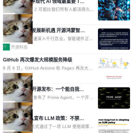
业化营销服务的需求从未如此迫切。 但市场扩容
xAI 前工程师评现代 AI 领域最重要 Top
n 这条推文引发了广泛讨论。他不是在说风凉
巧机身有效提升市面主流标准A...
3 开源项目
的同时,服务商的竞争逻辑正在改变。2026年Top
话，他是说出了一个圈内人尽皆知但很少公开捅
Flash Attention 2 可能比我们所有人都活得久。
Agency年度合辑的观察指出,“产品”这个离消费
破的事实。 Jordan 随后补充了一句软化声明：
这句话不是来自某个技术博客，而是出自 Hieu
局
者最近的载体,在整个品牌营销层面的权重显著变
「我不认为这些会议上大部分论文都在过度宣传
Pham 的一条推文。Hieu Pham 是谁？他是 xAI
高了。全域营销服务商的竞争正在从规模转向深
或造假。问题是，作为读者，如果你筛选出那些
共商智能硬件发展新机遇 开源鸿蒙智能
的早期工程师之一，在 Grok 训练基础设施团队
度,案例厚度、全域覆盖、多线协同...
硬件开发者日杭州站即将举行
看起来最令人兴奋的论文，那它们大部分都是过
工作过。近日他在 X 上发了一条帖子，列出了他
随着万物智联加速深入千行百业，智能硬件正从
度宣传的。」 这才是真正的痛点。不是所有论文
认为现代 AI 领域最重要的三个开源项目。 第一
单点设备迈向智能化、网联化、协同化发展。作
开
开源科技
都有问题，是最吸引眼球的那批论文最有问题。
个名字毫无悬念：Flash Attention 2。 Hieu 的
为面向全场景、跨终端的分布式操作系统，开源
他引用的帖子来自 Mathew Shen，一位 ICLR 2
理由很具体。FA 系列不需要解释，但 FA2 是他
GitHub 再次爆发大规模服务降级
鸿蒙通过统一技术底座和分布式能力，为不同类
026 的读者：「看了篇 ...
认为最重要的一个——复杂度恰到好处，刚好能
型智能设备的开发、连接与互联提供关键支撑，
8 月 6 日，GitHub Actions 和 Pages 再次大规
驱动你去学 CuTe，但还没被那些"邪恶的" Hopp
也为产业链企业探索产品创新与商业增长打开新
模服务降级，Actions 完全不可用超过 5 小时，
局
er++ 优化所淹没，足够容易修改和适配。 更关
的空间。 8月14日，开源鸿蒙智能硬件开发者日
webhook 停发，连自托管 runner 也因调度层故
键的是 FA2 的持久性...
（OHDD：OpenHarmony Hardware Develope
Prime Agent 开源发布：一个能自我改
障无法工作。Pages、Copilot code review、C
进的编程 Agent，ARC-AGI 3 超越人类
r Day）将在杭州启航。活动面向智能硬件产业
opilot coding agent 全部受影响。从检测到完全
Prime Intellect 发布了 Prime Agent，一个开源
专家基线
链企业和开发者，邀请行业专家与资深技术顾
恢复，大约 12 小时。 这是 2026 年 8 月的第六
的编程 Agent Harness，核心设计围绕两个抽
局
问，围绕开源鸿蒙技术能力、设备适配、芯片适
起事故，其中四起与 AI/Copilot 服务相关。 Git
象：Recursive Language Model（RLM）和 C
配、功耗与稳定性调优、兼容性测评及统一互联
Rust 项目团队宣布 LLM 政策：不禁
Hub 员工 kdaigle 在 HN 讨论中贴出了一组数
ontinual Harness。在 ARC-AGI 3 基准测试
等内容展开系统讲解和实战交流，帮助企业进一
止，但你要承认哪些代码不是你写的
据：2025 年全年 10 亿次 commit。现在，每周
上，Prime Agent + Opus 5 的组合达到了 95.
Rust 语言项目正式通过了一项 LLM 使用政策，
步了解开源鸿蒙在智能...
2.75 亿次，全年预计 140 亿次。GitHub...