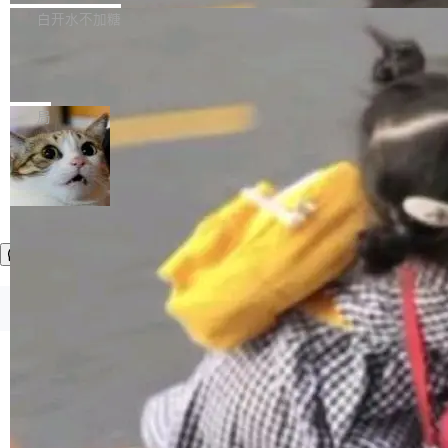
正，才能成为机器能理解的高质量数据。医学影
理工具。它可以查看，转换，编辑和分类所有主
白开水不加糖
像AI落地最昂贵的环节，不是算法，是专业医生
流格式的电子书。Calibre 是个跨平台软件，可
的时间。 张医生是某三甲医院放射科副主任医
SwiftUI 问世七年了，为什么开发者还
以在 Linux、Windows 和 macOS 上运行。 Cal
师，牵头一项腹部肌肉影像课题。他需要在数百
在骂它？
ibre 9.12 现已正式发布，此次更新内容如下：
Yakov Manshin 发了一期长达 40 分钟的 YouT
张CT影像上完成像素级精细分割，让系统"...
新功能 macOS：在 Connect/Share 按钮中添加
ube 视频，标题是"SwiftUI 七年后：一个平庸的
局
通过 AirDop 共享书籍的功能 Content server：
故事"。视频核心观点很简单：SwiftUI 发布七年
支持可向服务器后端添加新端点的插件 Edit boo
了，仍然像一个永久公测版。 Manshin 从数据
k：Compress images：添加将 GIF 图像转换为
流、布局系统、API 稳定性、性能、跨平台五个
加载更多
JPEG/WebP 的选项 ToC Editor：添加一个按
维度逐一批判了 SwiftUI。最让人印象深刻的一
钮，用于对目录中的条目进...
个论据是：苹果官方的 SwiftUI 教程项目 Land
marks，用最新 Xcode 在最新 macOS 上构建
运行，出来的效果是坏的——侧边栏按钮大小不
一，界面错位。他说这个问题"两年前就发现了，
©OSCHINA(OSChina.NET)
京ICP备2025119063号
至今没变"。 数据流方面，Manshin 指出 SwiftU
I 的属性包装器演进史...