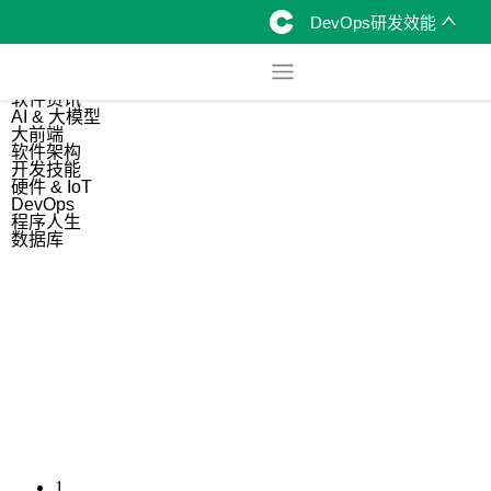
DevOps研发效能
综合
开源资讯
软件资讯
AI & 大模型
大前端
软件架构
开发技能
硬件 & IoT
DevOps
程序人生
数据库
1