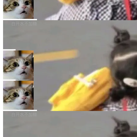
型。谁在开源赛道上领先，...
简单：开发者工具必须开源。 理由不是传统的自
商汤 SenseNova U1.5-Lite-Preview
i）在 X 上发帖： 「如果你是 Agent Harness 相
开源
由软件情怀，而是一个跟 AI agent 直接相关的
关开源项目的开发者，希望参加 DeepSeek Har
商汤科技宣布面向社区开源轻量级统一多模态模
技术判断。 两行 prompt 就能个性化任何软件 C
ness 的内测，可以回复或私信联系我。请附上
型的预览版本 SenseNova U1.5-Lite-Preview。
白开水不加糖
rawshaw 给出了两个 prompt。 第一个： "下载
GitHub id 以及开源代表作。」 DeepSeek 曾在
公告称，SenseNova U1.5-Lite-Preview并非简
某个软件的源码，在本地构建。修改 agent ...
官方招聘信息中写过一条简洁有力的公式：Mod
Ubuntu 将核心系统包从 deb 转成了 s
单的模型规模升级，而是基于 SenseNova U1
nap
el + Harness = Agent。模型负责理解和推理，
的一次系统性迭代，不仅在同一架构中贯通视觉
Ubuntu 正在把又一个核心系统包从 deb 转为 s
Harness 负责把能力落到真实环境中——调用工
理解、推理、生成与编辑，还仅以 8B-MoT 的轻
nap。这次是 hwctl——一个用来检查 Ubuntu
局
具、读写文件、管理上下文、处理错误、完成闭
量大小，将能力推进到4K、更精细的真实质感、
硬件认证状态的命令行工具。 Canonical 工程师
环。崔添翼招人的标...
更复杂的视觉控制和可持续迭代编辑。 相比 U
Dario Amodei 担心新人来 Anthropic
Alan Griffiths 在邮件列表中说得很直白：「hwc
只为金钱，不为使命
1，U1.5-Lite-Preview 在以下方向上带来了显著
tl 是一个 Ubuntu 专有的包，它和它的依赖项都
顶级 AI 研究员在两家公司之间来回跳，中间只
提升： 原生支持4K图像生成； 更精细的局部纹
是 Ubuntu 专有的，不会用在其他发行版上。」
隔了几天。 Lilian Weng 上周刚宣布因健康原因
局
理、细节与真实世界质感； 更准确的中英文文字
所以 deb 版本的受众实际上为零。既然只有 Ub
离开 Thinking Machines Lab，说自己作为联合
生成与复杂版式组织； 更稳定的图...
untu 用户在用，那用 snap 打包就没什么可纠结
FFmpeg 9.0 发布
创始人的角色「太累了」。几天后，The Inform
的。 从 deb 到 snap 的迁移路径 hwctl 是 rust-
ation 就曝出她将重回 OpenAI，负责递归自我
FFmpeg 9.0 现已发布，包含多项改进。官方更
hwlib 硬件 API 库的一部分，命令行工具负责查
改进方向的研究。她是 Thinking Machines 过
新日志列出的 9.0 版本主要更新内容如下： 扩
白开水不加糖
询 Ubuntu 的硬件认证数据库。...
去一年内第四个离开的联合创始人。 这家由前
展 AMF 色彩转换器 (vf_vpp_amf) 的 HDR 功能
OpenAI CTO Mira Murati 创立的公司，连创始
DeepSeek V4 Flash 单日消耗 8 万亿 t
MP4 muxer 中支持 LCEVC 音轨复用 Playdate
okens 登顶热搜
团队都留不住。 但 Thinking Machines 不是唯
视频编码器和多路复用器 添加 v360_vulkan filt
8 万亿 tokens。一天。一家公司的消耗。 Open