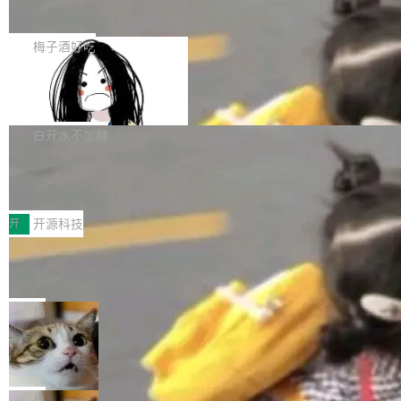
展开启新的篇章。
滞，过去三个月内没有任何条目完成更新，用户
如果你在 Spring Boot 里做过国际化，流程大概
提交的编辑请求也长期处于待处理状态。 Groki
是这样的：配 MessageSource 的 Bean、写 R
梅子酒好吃
pedia 于去年底上线，定位为由人工智能生成内
eloadableResourceBundleMessageSource、
容的百科平台，被马斯克视为传统众包百科网站
Apache Doris 4.1 全面增强 Iceberg：
声明 LocaleResolver、注册 LocaleChangeInt
支持 UPDATE、MERGE INTO 与 Iceb
维基百科的替代方案。Lawfare 调查发现，无论
erceptor…五六步之后才能看到第一行翻译文
Apache Doris 4.1 要补齐的，正是缺失的那一
erg V3
热门页面还是低关注度页面，均未出现近期更
本。 Solon 换了个方式。整个 i18n 模块围绕三
半。在已有查询能力的基础上，Doris 进一步支
白开水不加糖
新，相关问题并非局限于特定领域，而是在不同
个解析器、一个注解、一个工具类展开——没有
持了 UPDATE、DELETE、MERGE INTO 等数
主题和访问量页面中普遍存在。 调查人员最初认
XML、没有拦截器注册、没有样板配置。 资源
Testin XAgent：CIO智能测试落地指南
据修改操作、完整的表结构管理与分区演进，以
为，Grokipedia可能只是限...
文件的约定 把文件放到 resources/i18n/ 下： r
及 rewrite_data_files、expire_snapshots 等日
7月30日，TiD2026质量竞争力大会在北京中关
esources/i18n/messages.properties ...
常维护操作，并完整支持 Iceberg V3 格式。
村国家自主创新示范区会议中心开幕。本届大会
开
开源科技
由中关村智联软件服务业质量创新联盟主办，以
让非法状态不可表示：一篇关于 ADT
“智构可信·质创未来——AI原生时代的质量新范
的帖子在 Reddit 火了
式”为主题，直面AI从实验室走向规模化产业落地
有一种东西，一旦用过就回不去了。Alex Fedos
的核心质量命题。会上，《2026智能研发生产力
eev 管它叫"软件设计的基石"。 他说的东西不新
局
工具选型手册》发布，Testin云测的Testin XAge
鲜——代数数据类型（ADT），尤其是和类型
Cloudflare 开源内部企业 AI 平台 Clou
nt智能测试系统入选AI测试领域代表产品。对CI
（sum type）。但他说清楚了一件事：这不是类
dflare OS
O而言，这提示了一个转变：AI测试正在从效率
型系统的学术体操，是日常编码的思维方式。 文
Cloudflare 发布了一个开源项目 Cloudflare O
工具升级为企业的质量基础设施。 CIO面对的新
章从一个简单的例子切入。一个网站的深色主题
S。如果你只看官方博客，你会觉得这是又一
局