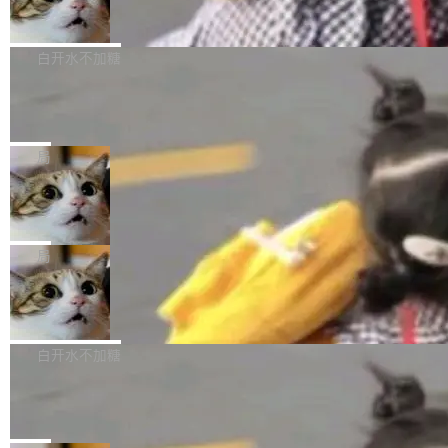
简单：开发者工具必须开源。 理由不是传统的自
商汤 SenseNova U1.5-Lite-Preview
i）在 X 上发帖： 「如果你是 Agent Harness 相
开源
由软件情怀，而是一个跟 AI agent 直接相关的
关开源项目的开发者，希望参加 DeepSeek Har
商汤科技宣布面向社区开源轻量级统一多模态模
技术判断。 两行 prompt 就能个性化任何软件 C
ness 的内测，可以回复或私信联系我。请附上
型的预览版本 SenseNova U1.5-Lite-Preview。
白开水不加糖
rawshaw 给出了两个 prompt。 第一个： "下载
GitHub id 以及开源代表作。」 DeepSeek 曾在
公告称，SenseNova U1.5-Lite-Preview并非简
某个软件的源码，在本地构建。修改 agent ...
官方招聘信息中写过一条简洁有力的公式：Mod
Ubuntu 将核心系统包从 deb 转成了 s
单的模型规模升级，而是基于 SenseNova U1
nap
el + Harness = Agent。模型负责理解和推理，
的一次系统性迭代，不仅在同一架构中贯通视觉
Ubuntu 正在把又一个核心系统包从 deb 转为 s
Harness 负责把能力落到真实环境中——调用工
理解、推理、生成与编辑，还仅以 8B-MoT 的轻
nap。这次是 hwctl——一个用来检查 Ubuntu
局
具、读写文件、管理上下文、处理错误、完成闭
量大小，将能力推进到4K、更精细的真实质感、
硬件认证状态的命令行工具。 Canonical 工程师
环。崔添翼招人的标...
更复杂的视觉控制和可持续迭代编辑。 相比 U
Dario Amodei 担心新人来 Anthropic
Alan Griffiths 在邮件列表中说得很直白：「hwc
只为金钱，不为使命
1，U1.5-Lite-Preview 在以下方向上带来了显著
tl 是一个 Ubuntu 专有的包，它和它的依赖项都
顶级 AI 研究员在两家公司之间来回跳，中间只
提升： 原生支持4K图像生成； 更精细的局部纹
是 Ubuntu 专有的，不会用在其他发行版上。」
隔了几天。 Lilian Weng 上周刚宣布因健康原因
局
理、细节与真实世界质感； 更准确的中英文文字
所以 deb 版本的受众实际上为零。既然只有 Ub
离开 Thinking Machines Lab，说自己作为联合
生成与复杂版式组织； 更稳定的图...
untu 用户在用，那用 snap 打包就没什么可纠结
FFmpeg 9.0 发布
创始人的角色「太累了」。几天后，The Inform
的。 从 deb 到 snap 的迁移路径 hwctl 是 rust-
ation 就曝出她将重回 OpenAI，负责递归自我
FFmpeg 9.0 现已发布，包含多项改进。官方更
hwlib 硬件 API 库的一部分，命令行工具负责查
改进方向的研究。她是 Thinking Machines 过
新日志列出的 9.0 版本主要更新内容如下： 扩
白开水不加糖
询 Ubuntu 的硬件认证数据库。...
去一年内第四个离开的联合创始人。 这家由前
展 AMF 色彩转换器 (vf_vpp_amf) 的 HDR 功能
OpenAI CTO Mira Murati 创立的公司，连创始
DeepSeek V4 Flash 单日消耗 8 万亿 t
MP4 muxer 中支持 LCEVC 音轨复用 Playdate
okens 登顶热搜
团队都留不住。 但 Thinking Machines 不是唯
视频编码器和多路复用器 添加 v360_vulkan filt
8 万亿 tokens。一天。一家公司的消耗。 Open
一在人才争夺战中失血的公司。六月，Google
er HE-AAC 960 解码 (DAB+) transpose_cuda