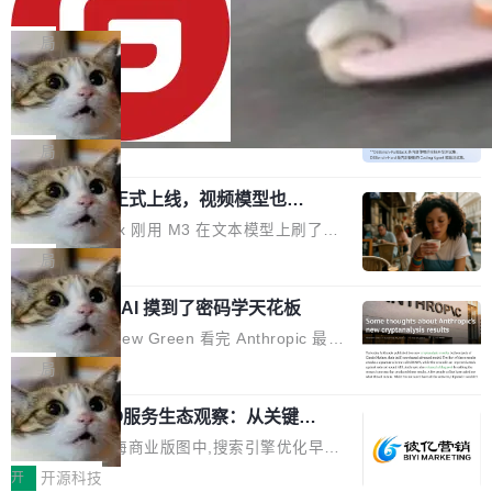
80%
eb 消息列表消息导航支持 修复 soloncode web
OpenAI 宣布 GPT-5.6 Luna 价格下降 80%。输
文件详情初次显示时语法高亮失效的问题 修复 s
入从每百万 token 1 美元砍到 0.2 美元，输出从
局
oloncode web 审查详情文件名中文乱码的问题
6 美元砍到 1.2 美元。GPT-5.6 Terra 降 20%。
细节优化 详情查看：https://gitee.com/opensol
DeepSeek-V4-Flash 官方 API 现已正
旗舰 Sol 没降，但加了一个 Fast 模式——2.5
式上线公测
on/soloncode/releases/v2026.8.2
倍速度，2 倍价格，智商不变。 降价的理由不是
DeepSeek V4 Flash 正式版今天上线了。模型
市场竞争，不是清库存，是 Sol 自己把自己优化
结构和参数规模没变，还是 MoE 284B、激活 1
局
了。 这事分两步。第一步，OpenAI 把 GPT-5.6
3B、100 万 token 上下文——只重新做了后训
Sol 部署上线。第二步，让 Sol 通过 Codex 自
MiniMax H3 正式上线，视频模型也开
练。但改完之后，Agent 能力直接把自家 4 月发
始玩全模态了
己去优化自己的推理基础设施。Sol 学了 Triton
的 Pro Preview 给干了。 九项 Agent 基准测试
上个月 MiniMax 刚用 M3 在文本模型上刷了一
和 Gluon 两种 GPU 编程语言，重写了生产环境
全部反超。Terminal Bench 2.1 从 61.8 涨到 8
波存在感，今天 H3 来了——一款全模态生成模
局
的 GPU 内核，找出了哪...
2.7，DeepSWE 从 7.3 涨到 54.4，DSBench-F
型，而且承诺几天内开源权重。 先看能力边界。
ullStack 从 37.0 涨到 68.7。不说别的，一个 Fl
Anthropic 的 AI 摸到了密码学天花板
H3 接受文本、图像、视频、声音任意组合作为
ash 型号干翻了三个月前代表最高水平的 Pro 预
输入（它叫多模态上下文），输出带原生双声道
密码学家 Matthew Green 看完 Anthropic 最新
览版，这件事本身就够说明后训练的威力了。 跟
音频的视频，最高 15 秒 2K 分辨率。举个例
的密码分析成果后，写了篇博客。标题很克制：
局
它一起来的还有两...
子：扔进去一段参考视频（取它的希区柯克运
「一些想法」，但内容不克制。 先说 Anthropic
镜）、一张人物图片、一段歌声录音，用自然语
2026上海SEO服务生态观察：从关键词
做了什么。他们让未发布的 Claude Mythos 模
排名到AI答案占位的选型逻辑
言告诉模型你要什么——H3 自己搞定剩下的。
型去跑密码分析，出了两个结果：一个攻击了后
在2026年的上海商业版图中,搜索引擎优化早已
这个"自己搞定"说起来轻巧，背后的训练范式变
量子签名方案 HAWK，另一个是对缩减轮次 AE
不是“发外链、堆关键词”那么简单。行业数据显
开
开源科技