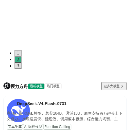
1
2
3
模力方舟
最新模型
热门模型
更多大模型
DeepSeek-V4-Flash-0731
高效轻量化MoE模型，总参284B，激活13B，原生支持百万超长上下
文能力。推理速度快、延迟低、调用成本低廉，综合能力均衡，主打
高并发、轻量化任务，适合日常对话、内容创作、基础 RAG、批量
文本生成
AI 编程模型
Function Calling
文案处理等普惠刚需场景。