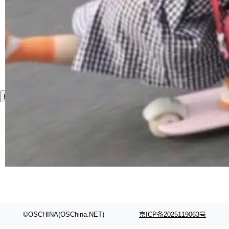
©OSCHINA(OSChina.NET)
京ICP备2025119063号