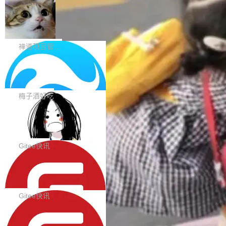
题。#58805 修复 Input.TextArea 调整大小手柄
eek V4 Flash 0731 的完整评测。一张 Intellige
在触摸设备上显示为小圆点的问题。#58812 Ty
禅道开源版 22.4 发布，内置 DevOps4.
nce Index vs Cost per Task 的散点图上，13
0 正式版，提供从代码提交到交付的全
pography 优化 Typography 省略提示在大列表
个模型排成一列，V4 Flash 贴着底部：$0.03
大家好， 禅道开源版22.4发布啦！本次发布我们
生命周期的管理能力
中的渲染性能。#58806 修复 Typography...
一次任务。 V4 Flash 的 Intelligence Index 得
带来了DevOps4.0系列的首个正式版本。 DevO
禅道项目管理软件
分 50，在 101 个模型中排第 3。排在它前面
ps4.0内置与禅道DevOps专业版同源的代码管理
的：Claude Opus 5（61 分）、Claude Fable
Solon 的 10 种 HTTP 服务器：改一行
核心，依托于全自研的GitFox代码托管引擎，我
依赖，换一个引擎
5（60 分）、GPT-5.6 Sol（59 分）、Kimi K3
们提供了从代码提交到交付的全生命周期的管理
用 Solon 做线上项目有一阵子了，有个点总让新
（57 分）、Grok 4...
能力。同时，我们 对禅道DevOps现有底层代码
接触的人觉得意外：服务器引擎是让你选的。 S
梅子酒好吃
进行了革命性的重构，为后续AI辅助编程、智能
olon 内核约 0.3MB，不内置固定的 HTTP 服务
代码评审及自动化运维的全面落地夯实了“一体
BootstrapBlazor v10.9.0 已经发布，B
器。HTTP 引擎是一个独立插件。你选一个，或
ootstrap 样式的 Blazor UI 组件库
化”的基座。 新版本将为用户带来更好的使用体
者选两个，不同环境之间切换，一行应用代码都
BootstrapBlazor v10.9.0 已经发布，Bootstrap
验和更高的工作效率，感谢大家一直以来的支持
不用改。 下面快速过一下 10 种 HTTP 服务器
样式的 Blazor UI 组件库 此版本更新内容包括：
Gitee快讯
和反馈，我们将继续努力提供更优秀的产品和服
选项，各自适合什么场景，以及怎么切换。 一行
Release 2026-07-31 V10.9.0 Fixes fix(MultiFi
务！ 新增功能点 DevOps： 采用自研代码托管
依赖替换 在 Solon 里换 HTTP 服务器就是改 po
SolonCode v2026.8.2 已经发布，终端
lter): 增加暗黑主题支持 by @ArgoZhang in htt
平台，支持一站式安装，提供从代码提交到交付
智能体
m.xml 里一个依赖，别的什么都不用动。 <depe
ps://github.com/dotnetcore/BootstrapBlazor/p
SolonCode v2026.8.2 已经发布，终端智能体
的...
ndency> <groupId>org.noear</groupId> <arti
ull/8239 fix(Camera): 增加 exact 显式设置设备
此版本更新内容包括： 优化 soloncode run 模
Gitee快讯
factId>solon-web</artifac...
id by @kkxkx in https://github.com/dotnetcor
式（参考 run-headless-mode.md） 添加 solon
e/BootstrapBlazor/pull/825...
OpenAI 宣布 GPT-5.6 Luna 价格下降
code web 国际化多语言支持 添加 soloncode w