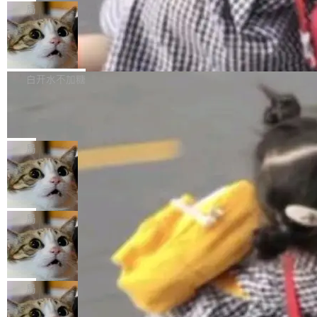
给 OpenAI 总法律顾问 Che Chang 发了封邮
你的，AI写AI的，同屏协作互不干扰。一句话让
布了 9.0 版本。这个版本除了带来新一代音视频
局
件，附了一封长信，要求 OpenAI 配合调查前苹
AI帮你干活，现在开启全新体验！ 温馨提示：
处理能力和硬件加速支持之外，还有一个特殊之
果员工带走机密信...
体验WorkBuddy鸿蒙PC版前，请将 HUAWEI M
亚马逊成本失控：AI 写代码烧掉 1215
处：FFmpeg 9.0 的代号是“Lei”。 这个名字，
万元，超预算 860%
atePad Edge 升级至 HarmonyOS 6.1.0.135S
来自中国开发者雷霄骅（Lei Xiaohua）。 对于
外媒近日曝光了亚马逊的多份内部报告显示，AI
P9 patch03及以上版本。 *升级路径：设置 > 搜
很多中国音视频开发者而言，这个名字并不陌
导致公司在多个项目上超支。《金融时报》报道
白开水不加糖
索“软件更新” > 检查更新，即可搜索新版本，下
生。十年前，他通过大量中文技术文章、源码分
称，仅一个项目的成本超支就高达 180 万美元
载安装完成升级即可。 没有...
Hugging Face CEO 发声：中国正在开
析和开源示例，让一代开发者第一次真正理解 F
（约合人民币 1215 万元）。 具体来说，一名工
源模型上碾压我们
Fmpeg，也成为很多人进入音视频开发领域的
程师借助 Anthropic 旗下 Claude Sonnet 模型
"他们正在开源模型上碾压我们。" Hugging Fac
“启蒙老师”。 而今年，恰好是雷霄骅离世十周
编写程序，目标是完成电商平台作者信息与商品
e CEO Clément Delangue 在 CNBC 的采访里
局
年。FFmpeg 社区最终选择用一个大版本的名
列表的数据匹配 —— 一项常规的数据处理任
没有拐弯抹角。他说中国正在赢得 AI 竞赛，而
字，留下了这份纪念。 雷霄骅曾是中国传媒大学
当 AI agent 把源码变成了最好的扩展系
务，最终却产生了 180 万美元的账单，实际支出
且按目前的速度，中国 AI 工具预计在今年底或
数字电视技术方向的博士生，长期从事视频、音
统，开发者工具必须开源
超出原定预算 860%。 更令人意外的是，该项目
2027 年就能追上美国前沿实验室的水平。 Dela
五年前，David Crawshaw 问过很多软件工程师
频技...
最终并未成功落地，而高额算力消耗持续运行长
ngue 把原因归结为一件事：开放协作。中国的
一个问题：你写过什么给自己用的程序？答案几
局
达 5 个月，公司直到财务对账时才察觉异常。这
AI 开发者在一个共享和协作的生态里加速迭代，
乎都是没有。工程师们整天用别人写的程序写程
意味着一个无人看管的 AI 程序，在近半年时间
而美国模型厂商在"闭门造车"。他的原话是 "buil
DeepSeek Harness 宣布内测邀请，全
序给别人用。偶尔有人自己写个博客系统、智能
里日夜不停地"烧钱"。 复盘显示，...
网最大规模开源 Agent 路演现场诞生
ding in silos"——各自为战，互不通气。 这个判
家居控制、家庭实验室，都算稀奇事。 Crawsh
一条内测招募帖，发出去的时候大概没人想到它
断从他嘴里说出来分量不同。Hugging Face 是
aw 是 Shelley 的作者，一个开源 AI coding age
会变成一场开源 Agent 生态的路演。 8月1日，
局
全球最大的开源 AI 平台，上面跑着上百万个模
nt。他最近在博客上写了一篇文章，核心论点很
DeepSeek Harness 团队负责人崔添翼（tiany
型。谁在开源赛道上领先，...