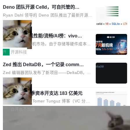
Deno 团队开源 Celld，可自托管的分
布式 Durable Objects
Ryan Dahl 领导的 Deno 团队推出了最新开源项
目 Celld，一个能在自己机器上运行 Cloudflare
局
Workers 和 Durable Objects 的守护进程。 设
鲁大师7月新机性能/流畅/AI榜：vivo夺
计思路很直接：每个对象是一个独立的 SQLite
性能、流畅双第一，三星Galaxy Z系列
数据库，按名称寻址，复制到你自己的 S3 兼容
2026年7月的手机市场，由于存储等硬件成本暴
新折叠缺席
存储库里。节点之间只通过这个存储库协调——
增，手机厂商的日子也不好过啊，新机速度明显
开
开源科技
没有控制平面，没有共识协议。每个对象自带一
放缓，因此硝烟味淡了许多。新机参数规格除开
个小型数据库，应用天然按分片构建，单个数据
Zed 推出 DeltaDB，一个记录 commit
高价的三星折叠（三星Galaxy Z Fold8 Ultra / Z
之间所有操作的版本控制系统
库的竞争和爆炸半径问题在设计层面就被消除
Fold8 / Z Flip8）外，其余要么是中低端机器，
Zed 编辑器团队发布了新项目——DeltaDB，一
了。 闲置的 cell 会休眠到几乎不占资源。当 cel
例如iQOO Z11i、REDMI Note 17、REDMI No
个在 git commit 之间记录每一次编辑操作的版
局
l 迁移或唤醒时，新宿主从 S3 恢复 SQLite 数据
te 17 Pro、OPPO K15，要么是vivo X300 E这
本控制系统。目前处于 Early Access 阶段。 De
库继续执行。存储库是持久化的唯一真相...
样的次旗舰。 Galaxy Z Fold8 Ultra / Z Fold8 /
SpaceXAI 单季资本开支达 183 亿美元
ltaDB 的核心思路直接写在 landing page 最显
Z Flip8三款折叠屏新机均在7月22日发布，且全
眼的位置：「Software is made between com
根据风险投资人Tomer Tunguz 博客（VC 分
部搭载骁龙8 Elite Gen5 for Galaxy，它们本该
mits」——软件是在 commit 之间写出来的。git
析）披露的最新分析与第二季度业绩报告，Spac
白开水不加糖
是7月性...
只记录了你提交的最终状态，但真正的工作过程
eXAI在上个季度的总资本支出飙升至183.7亿美
——打字、删改、试错、agent 对话——都在 co
Meta 发布终端编程 Agent“Muse Cod
元。其中，绝大部分资金被直接用于 AI 领域，
e” 和 Muse Spark 1.2 模型
mmit 之间的空隙里丢失了。 DeltaDB 要做的就
金额高达158.3亿美元，这一单项投入已经逼近
Meta 今天发布了两款 AI 产品：Muse Code，