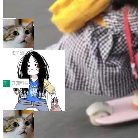
个独立于业务线程的全局通信引擎（Engine），
Jeff Dean 离开 Google：一个时代的结
Coding 从个人辅助工具逐步走向团队级、组织
产品应用、支撑保障、专题等五大方向。深信服
并实...
束，一个实验室的开始
级应用，企业在规模化落地过程中，对安全性、
AI算力网关（AI创新平台）成功入选！ 随着各行
Google 员工编号 20。MapReduce 作者之一。
可控性和代码质量提出了更高要求。 首先是数据
各业的Agent走向规模化建设，算力构成形态逐
Bigtable 作者之一。TensorFlow 的作者之一。
局
安全与合规要求。对于大多数普通研发场景，公
渐丰富，用户关注的重点也在发生变化：不只是
Gemini 的架构师。Google 首席科学家。 Jeff D
有云模型能够满足快速试用和效率提升的需求。
让AI用起来，还要进一步看清混合算力时代下，
🔥 SolonCode v2026.8.4 发布：界面
ean 在 Google 工作了 27 年后，宣布离职。 他
但对于金融、能源、医疗等对数据安全要求较...
字体可调、22 种语言、记忆搜索增强
Token花在哪里、算力是否被充分利用，以及持
不是一个人走。一同离开的还有 Sanjay Ghema
打开终端就能上岗的全中文编码智能体，这一轮
续增长的AI成本该如何优化。 深信服AI算力网关
wat（Google 员工编号 23，Jeff Dean 二十多
把「看得清、用母语、记得住」三件事一次补
梅子酒好吃
正是围绕这些实际问题，从Token治理和成本治
年的编程搭档，MapReduce 和 Bigtable 的共同
齐。 SolonCode 是什么 SolonCode 是杭州无
理两个方面，让用户的每一份算力都看得清、管
作者）、Quoc Le（Google 大脑核心成员，Se
让“代码语义理解”深度释放AI Coding
耳科技研发的企业级终端编码智能体——一位全
得住、用得稳、省得下、更安全！ 一、从现在开
价值潜能：华为云码道（CodeArts）
q2Seq 和 DocAI 的共同发明人）以及 Oriol Vin
中文驱动的数字员工，自主理解需求、规划步
一、代码仓深度理解技术的作用与价值 在软件工
始，Token使用一目...
代码仓技术解析
yals（Gemini 联合负责人，AlphaSta...
骤、编写代码。不挑模型、不挑平台，curl 一行
程实践中，代码仓是企业核心知识资产的主要载
开
开源科技
装完即用。 开源地址：Gitee · GitCode · GitHu
体。企业级代码仓库通常包含数十万乃至数百万
b 安装 支持 Java 8+（8~26）、macOS / Linu
一条“删库”命令跑 17 小时，算法工程
个文件，其规模远超单次模型调用可承载的上下
师删光 89TB 数据只为干私活
x / Windows / Harmony PC。 # macOS / Linu
文窗口。随着项目规模的持续扩张与代码历史的
最高人民检察院8月4日公布了一起案件：北京一
x / Harmony PC curl -fsSL https://solon.noea
不断累积，代码仓中的模块关系、接口契约、业
名90后算法工程师王某，为了给自己接的私活腾
局
r.org/solon...
务逻辑等关键信息往往分散于数十乃至数百个文
服务器空间，删光了公司AI游戏部门的全部核心
件之中，形成高度复杂的知识关联网络。传统的
Cloudflare 分享推理优化实践：KV ca
数据。 王某2024年1月入职东城区某科技公司AI
che 量化 + 权重压缩，吞吐量提升 4
代码检索手段（如关键词匹配、目录遍历）仅能
短剧部门，有互联网大厂背景。在公司内部架构
Kimi 和 GLM 是当前最强的大模型系列之一，但