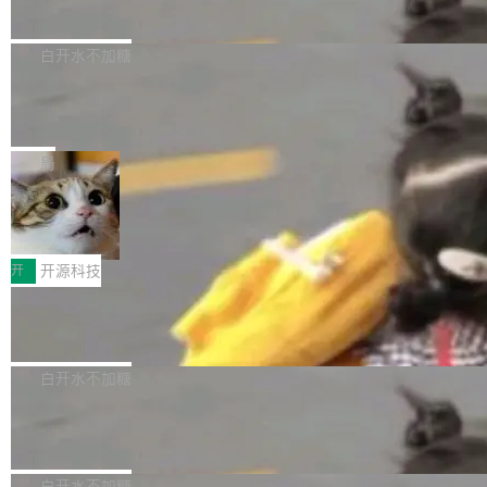
已突破 1100 万。随着鸿蒙生态汇聚越来越多的
原生 GraphQL 数据库
处理器特性进行平台级优化。其搭载X3D鸡血模
们自己都没看完。 这事不是个例。GitLab 调研
Dgraph 是一个水平可扩展的分布式 GraphQL
高质量游戏...
式2.0，可根据不同使用场景释放处理器潜力，
过 1528 名开发者，85% 说 AI 把瓶颈从写代码
数据库，有一个图形后端。作为一个原生的 Gra
白开水不加糖
帮助玩家在游戏与高负载应用中获得更充分的性
转移到了审代码。 写代码有人替你干了。但审代
phQL 数据库，它严格控制数据在磁盘上的排列
能表现。 在核心规格方面，B850 AO...
码、把关发版这两道关，还得靠人肉扛。 V5.0
竹知了：一个零依赖的单文件 HTML，
方式，以优化查询性能和吞吐量，减少集群中的
把儿时竹蝉玩具搬进浏览器
想让 AI 一起盯。
磁盘寻道和网络调用。 Dgraph v25.4.0 现已发
竹知了（zhuzhiliao）是那种小时候路边摊上几
布，具体更新内容包括： feat(zero)：Zero 现
块钱的玩意儿——一根小竹签，一个竹筒，一头
局
支持 --security superflag（token=...;whitelist
系着涂了松香的线。甩起来，竹膜震动，发出“哇
=...），与 Alpha 版本的格式一致，并据此对其
30倍效率升级：解锁医学影像数据要素
——哇”的蝉鸣声。实物越来越难找了，有开发者
价值化的真实路径
管理 HTTP 端点进行授权。 <blockquote> <p>
把它做成了 Web 玩具，放在 zhuzhiliao.imsai.c
完成一例腹部CT影像标注，张医生过去需要约1
<span><strong>警告：</strong>&nbsp;Zero
c 上，并在 GitHub 开源。 玩法很简单：按住屏
20个小时。他必须在数百张连续影像上，一笔一
开
开源科技
的 admin ...
幕画圈，或者直接甩手机。页面会实时显示转速
笔勾画边界，一层一层识别肌肉组织。如今，使
（圈/秒），声音来自真实竹知了录音的 1.72 秒
Apache Dubbo-go v3.3.2 正式发布
用东软飞标医学影像标注平台，同样的工作缩短
采样，无缝循环。音频解码失败时，还有一套合
至4小时，效率提升30倍。 这组数字背后，改变
这个版本面向生产环境，重心在内核稳定性。我
成兜底——锯齿波振荡器模拟脉冲，并联带通共
的不只是速度，而是把医学影像转化为AI能力的
们彻底收敛了旧配置体系，扩展了 Triple 协议与
白开水不加糖
振峰模拟竹膜和筒腔共鸣。 技术细节上，物理引
路径真正打通了。 大型医院积累的影像数据规模
泛化调用能力，加强了应用级元数据和服务治
擎是绳系质点模型：重力、弹性绳（只拉不
庞大，但不能直接用于训练模型。器官、病灶和
Calibre 9.12 发布，功能强大的开源电
理，同时集中修了并发安全、资源泄漏和热路径
推）、空气阻力，1/240 秒定步长积...
子书工具
组织边界，必须由专业医生逐层识别、标记和校
性能问题。
Calibre 开源项目是 Calibre 官方出的电子书管
正，才能成为机器能理解的高质量数据。医学影
理工具。它可以查看，转换，编辑和分类所有主
白开水不加糖