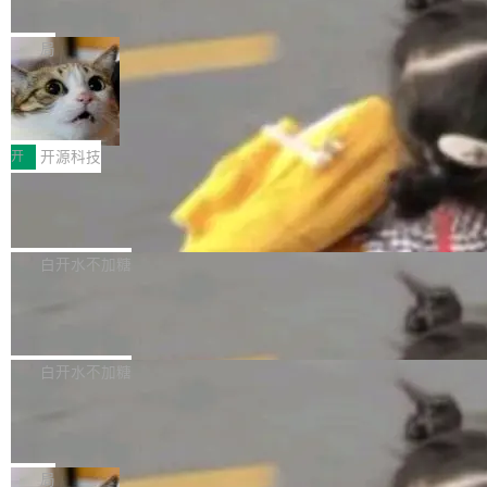
一个视觉语言模型只够当它的编码器
语音识别、说话人日志、时间对齐与长音频工程
模型。 根据介绍，Qwen3.8-Max 基于 Qwen 3.
MiniMax 今天开源了 H3，一个 33B 参数的全模
化系统等关键方向的系统性技术实力。 本届赛事
5 的架构基础构建，参数规模扩展至 2.4 万亿，
态生成模型，能生成带原生立体声的 2K 视频。
局
聚焦多语言对话语音模型面临的关键技术挑战，
激活参数95B，支持100万上下文Tokens，在编
没有发布会，没有预告，直接扔了篇文章出来，
共吸引来自全球工业界与学术界的1...
程、办公、科研以及长周期任务等方面实现了全
DeepSeek-V4-Flash正式版API上线超
权重已经上传至 Hugging Face。 去年国内的视
算互联网
面提升。它不仅能应对更具挑战性的问题，还能
频生成模型还在追 Runway 和 Pika 的参数，今
近日，DeepSeek-V4-Flash 正式版 API 开启公
更可靠地端到端完成复杂任务，输出值得信赖的
天 MiniMax H3 从架构到许可都摆上台面了。一
开测试。国家超算互联网正式上线 DeepSeek-V
开
开源科技
成果。 全球开发者都可通过千问 AI 平台获得 Q
个模型，三个模块，两个开源。 H3 由三个模块
4-Flash 正式版（DeepSeek-V4-Flash-0731）
wen3.8 的 API 服务：国内每百万 Tok...
组成：H3-Context-IR 负责多模态指令理解和编
Docker 29.7.1 发布
模型 API 调用服务和模型文件。 DeepSeek-V4-
排（闭源，提供 API）；H3-Base 是核心生成模
Flash-0731 经过大量后训练工作，智能体能力
Docker 29.7.1 现已发布，具体更新内容如下：
型，33B 参数，负责 768p 音视频生成（开
大幅增强，指令遵循能力大幅增强。在多项基准
Bug fixes and enhancements 修复了一个回归
白开水不加糖
源）；H3-Regenerate-2K 负责 in-context 重新
测试中，DeepSeek-V4-Flash 正式版性能可与
问题，该问题导致无法拉取图层中包含缺少明确
生成 2K ...
当前最强的闭源模型相媲美。 超算互联网现面向
Ant Design 6.5.3 发布，企业级 UI 设
父目录条目的目录的图像。moby/moby#53260
计语言和 React 实现
企业和开发者提供 DeepSeek-V4-Flash-0731
修复了一个回归问题，即CopyToContainer会拒
Ant Design 是阿里巴巴开源的一套企业级 UI 设
模型 API 调用服务，用户无需繁琐环境配置，一
绝遍历绝对符号链接的容器路径，例如/var/run -
计语言和 React 组件库。Ant Design 6.5.3 现
白开水不加糖
键接入即可快速调用，为各行业用户提供高性
> /run。moby/moby#53261 如需查看此版本中
已发布，主要更新内容如下： Input 修复 Input.
能、安...
的所有拉取请求和更改，可参阅： docker/cli, 2
DeepSeek V4 Flash 跑分全解析，13
OTP 使用字符串 mask 时仍采用 type="text" 的
个最强模型里它最便宜
9.7.1 milestone moby/moby, 29.7.1 milestone
问题，并保留显式 type 配置。#58835 修复 Inp
比它聪明的没它便宜，比它便宜的——哦，没有
更新说明：https://github.com/moby/...
ut.OTP 的 mask 为 true 时仍显示原始值的问
比它便宜的。 Artificial Analysis 更新了 DeepS
局