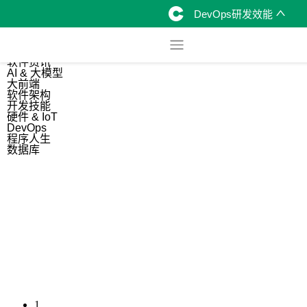
DevOps研发效能
综合
开源资讯
软件资讯
AI & 大模型
大前端
软件架构
开发技能
硬件 & IoT
DevOps
程序人生
数据库
1