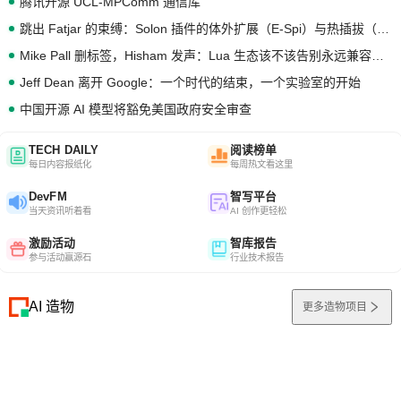
腾讯开源 UCL-MPComm 通信库
跳出 Fatjar 的束缚：Solon 插件的体外扩展（E-Spi）与热插拔（H-Spi）
Mike Pall 删标签，Hisham 发声：Lua 生态该不该告别永远兼容的旧梦？
Jeff Dean 离开 Google：一个时代的结束，一个实验室的开始
中国开源 AI 模型将豁免美国政府安全审查
TECH DAILY
阅读榜单
每日内容报纸化
每周热文看这里
DevFM
智写平台
当天资讯听着看
AI 创作更轻松
激励活动
智库报告
参与活动赢源石
行业技术报告
AI 造物
更多造物项目