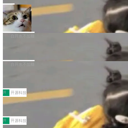
是把这段空隙补上。 回退到任何一次编辑：Delt
微软同期总资本开支的四成。 与亚马逊、Alpha
一个在终端里运行的编程 agent；Muse Spark
局
aDB 捕获 commit 之间的每一次操作，...
bet、微软以及 Meta 等传统科技巨头相比，Spa
1.2，驱动这个 agent 的新模型。一句话概括：
ceXAI的资金消耗速度尤为引人瞩目。然而，支
美团开源 LoHoSearch，用知识图谱校
你可以用 curl -fsSL https://dev.meta.ai/install.
准 AI 能力认知
撑庞大支出的资金来源却呈现出截然不同的面
sh | bash 安装一个能在大项目里自动规划、写
机器出题的前提，是让机器拥有全局视野。整个
貌。数据显示，微软和 Meta 主要依托充沛的经
代码、验证结果的 AI 终端工具。 据介绍，Muse
构建流程可以分为四个环节：建图 → 控制难度
白开水不加糖
营现金流来覆盖资本开支，其资本支出覆盖率分
Code 是 Meta 的编程 agent 产品。它和市场上
→ 质量把关 → 数据概览。
别达到155% 和106%;而SpaceXAI的经营现金
已有的终端编程 agent 在设计理念上有几个明显
腾讯开源 UCL-MPComm 通信库
流仅能覆盖资本开支的12...
的差异点。 异步后台 agent：Muse Code 有一
腾讯网平团队宣布开源了 UCL-MPComm 通信
个主 agent 循环，外加一组后台 agent。这些后
库，并将作为transport接入Mooncake TENT。
白开水不加糖
台 agent...
该通信库针对AI Memory池化场景的数据传输需
CoStrict入选工信部2025人工智能应用
求进行了深度优化，能够实现数据中心内大规模
典型案例
计算节点间多种内存类型的高性能通信。 UCL-
近日，工信部科技司公示《2025人工智能应用典
MPComm将作为一种传输引擎接入Mooncake T
型案例入选名单》，深信服“面向企业研发场景的
开
开源科技
ENT，实现零拷贝传输性能提升30%、非零拷贝
开源 AI 编程平台 CoStrict 应用”凭借卓越的技术
深信服AI算力网关入选工信部人工智能
传输性能最高提升5倍。UCL-MPComm底层基
创新与落地成效成功入选。 全链路私有化部署，
应用典型案例！
于自研UCL-Engine通信引擎，后续腾讯网平将
助力企业AI研发安全落地 当前，越来越多企业已
前不久，工业和信息化部正式发布《2025年人工
持续开源更多基于UCL-Engine的高性能通信组
经开始引入 AI Coding 工具，通过调用公有云模
智能应用典型案例名单》，集中展示人工智能在
开
开源科技
件。 腾讯网平团队在UCL-MPComm中实现了一
型或企业内部部署模型提升研发效率。但随着 AI
各领域的应用成果，覆盖技术底座、行业赋能、