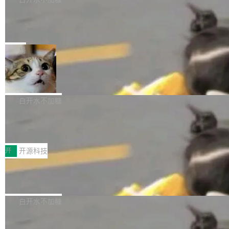
像AI落地最昂贵的环节，不是算法，是专业医生
流格式的电子书。Calibre 是个跨平台软件，可
的时间。 张医生是某三甲医院放射科副主任医
SwiftUI 问世七年了，为什么开发者还
以在 Linux、Windows 和 macOS 上运行。 Cal
师，牵头一项腹部肌肉影像课题。他需要在数百
在骂它？
ibre 9.12 现已正式发布，此次更新内容如下：
Yakov Manshin 发了一期长达 40 分钟的 YouT
张CT影像上完成像素级精细分割，让系统"...
新功能 macOS：在 Connect/Share 按钮中添加
ube 视频，标题是"SwiftUI 七年后：一个平庸的
局
通过 AirDop 共享书籍的功能 Content server：
故事"。视频核心观点很简单：SwiftUI 发布七年
支持可向服务器后端添加新端点的插件 Edit boo
DBeaver 26.1.4 发布
了，仍然像一个永久公测版。 Manshin 从数据
k：Compress images：添加将 GIF 图像转换为
流、布局系统、API 稳定性、性能、跨平台五个
DBeaver 是一个免费开源的通用数据库工具，适
JPEG/WebP 的选项 ToC Editor：添加一个按
维度逐一批判了 SwiftUI。最让人印象深刻的一
用于开发人员和数据库管理员。DBeaver 26.1.4
白开水不加糖
钮，用于对目录中的条目进...
个论据是：苹果官方的 SwiftUI 教程项目 Land
现已发布，具体更新内容包括： AI 助手： <ul st
marks，用最新 Xcode 在最新 macOS 上构建
传音TEX AI语音算法团队斩获MLC-SL
yle="margin-left:0; margin-right:0"> <li><span
M 2026国际挑战赛Task 1亚军
运行，出来的效果是坏的——侧边栏按钮大小不
style="color:#000000">现在可以通过键盘访问
近日，在国际语音领域顶级会议INTERSPEECH
一，界面错位。他说这个问题"两年前就发现了，
AI 聊天功能（添加了一些快捷键）</span></li>
2026卫星活动——第二届多语种对话语音语言模
开
开源科技
至今没变"。 数据流方面，Manshin 指出 SwiftU
<li><span style="color:#000000">新增了始终
型挑战赛 （Multilingual Conversational Speec
I 的属性包装器演进史...
在新 SQL 控制台中打开 AI 生成的脚本的功能</
Qwen3.8-Max 发布，下周开源 Qwen3.
h Language Model Challenge，MLC-SLM）T
8-27B
span></li> <li><span style="color:#000000...
ask 1赛道中，传音TEX AI中心语音算法团队以
千问大模型宣布正式推出 Qwen 家族迄今最强大
自主研发的说话人归属多语种自动语音识别系统
的模型 Qwen3.8-Max，也是其首个 Max 规模
白开水不加糖
取得tcpMER 15.41%的成绩，在全球110支参赛
的开源权重模型。Qwen3.8-Max 的模型权重预
队伍中位列第二。此次突破展现了传音在多语种
MiniMax H3 开源：33B 全模态模型，
计将于开源，彼时也将同步开源 Qwen3.8-27B