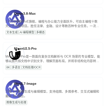
Qwen3.8-Max
2.4万亿参数MoE旗舰，编程与办公能力全面跃升，可自主编程十数
天交付完整项目。胜任法律、金融、设计等数百种专业任务，一次对
话端到端交付生产级成果。原生视觉理解贯穿规划、执行与验证全流
文本生成
AI 编程模型
多模态
程，支持超长文档与长视频的深度语义解析。长程任务中自主规划与
闭环迭代，持续进化。
MinerU2.5-Pro
MinerU2.5-Pro是一款面向复杂文档解析与 OCR 场景的专业模型，能
够从图片和文档中识别文字、理解页面布局，并将非结构化内容转换
为便于存储、检索和二次处理的结构化结果。
8K
多语言
文档处理/OCR
Wan2.7-Image
万相 2.7 图像生成与编辑模型，支持组图、多图参考、交互式编辑和
最高 2K 输出。
图像生成与处理