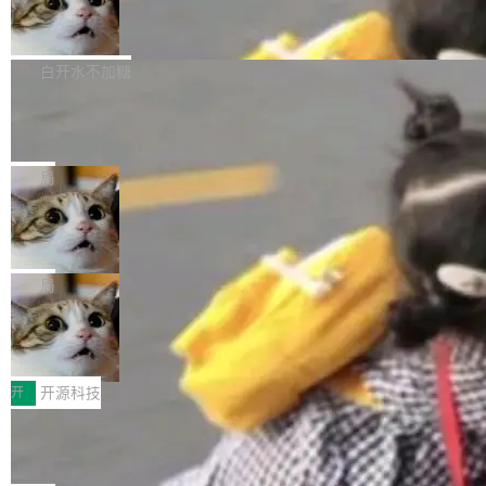
的图像元素不在同一个子树中，则它们将不再关
至今）的所有 commit，同样交由 AI 分析提炼。
Firefox 153.0.3 发布
ebastian Pipping 写在博客里的话。8 月 4 日，
联 加...
经过人工复核，准确度令人满意。这一方法也为
他宣布了一个新消息：从 2026 年 8 月 1 日起，
Firefox 153.0.3 现已发布，具体更新内容如
社区爱好者提供了高效跟踪新版本的思路。
他可以全职维护 libexpat 了，最长 6 个月。发
下： New Smart Window 包含多项增强功能：
白开水不加糖
工资的是慕尼黑市政府。 libexpat 是一个 C99
<ul> <li>现在建议列表会显示更多结果，方便用
编写的流式 XML 解析器，MIT 许可证。和 libx
Cloudflare Computer 开源：你的 Age
户查找历史记录和切换到已打开的标签页。（<a
nt 需要一台电脑，而不是一个容器
ml2 一样，它是世界上使用最广泛的 XML 解析
href="https://bugzilla.mozilla.org/show_bug.c
Cloudflare 开源了名为 @cloudflare/computer
库之一。你的操作系统、浏览器、无数的基础设
gi?id=2019042">Bug&nbsp;2019042</a>）</l
的 npm 包。项目的核心论点是：容器不适合 Ag
局
施软件，很可能都在用它。而过去十年，维护它
i> <li>现在，助手可以直接使用 Exa 的网络搜索
ent 计算。真正适合的，是 Isolate。 Cloudflare
的人一直在用业余...
结果回答问题，而无需将问题转交给搜索引擎。
OpenAI 公开邮件和聊天记录回应苹果
工程师在这件事上没什么可谦虚的——他们用 W
诉讼，称“Apple is getting this wron
（<a href="https://bugzilla.mozilla.org/show_
orkers 跑了十年 Isolate。用 CEO Matthew Pri
上个月，苹果一纸诉状把 OpenAI 告上法庭，指
g”
bug.cgi?id=204...
nce 的话说：「我们一生都在用 Isolate 运行代
控其挖角苹果前员工并窃取商业秘密。苹果的诉
局
码，而 AI Agent 不需要容器，它们需要的是 Iso
状把 OpenAI 描述成一个系统性地从前东家挖
late。」 容器为什么不合适 容器的问题在于启动
HUAWEI MatePad Edge上架WorkBu
人、套取机密信息的对手。 OpenAI 没发律师
ddy鸿蒙PC版，说话就能干活的AI办公
和销毁都太重了。一个 Agent 要执行的任务可能
函，也没选择庭外沉默。它在官网贴了一篇博
全能AI工作台WorkBuddy鸿蒙PC版上架HUAWE
搭子
只需要几毫秒的 CPU 时间，但容器从冷启动到
文，标题只有六个字：Apple is getting this wro
I MatePad Edge应用市场，直接下载即可使
开
开源科技
就绪要花数秒。如果未来有十...
ng。 然后，它把邮件往来和 iMessage 聊天记
用，与鸿蒙电脑上的体验一致。值得一提的是，
录全贴了出来。 他发错人了 苹果外部律师 Gabr
FFmpeg 9.0 发布：代号“Lei”，以此纪
这是目前市面上唯一支持平板接入WorkBuddy P
念中国开发者雷霄骅
iel Gross 来自 Weil 律所，2 月 23 日下午 5:53
C版的产品，搭载“人机双写”重磅功能——你写
全球知名开源多媒体框架 FFmpeg 今天正式发