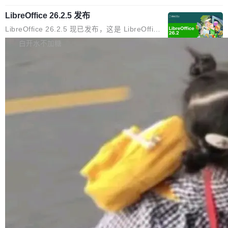
化不小。 MiniMax 之前做过两代视频模型（Hail
S 的改进攻击。 HAWK 这个结果，用 Green 的
示,2026年上海地区企业数字化营销预算中,SEO
uo 01 和 02），每一代都是按任务拆分的专家
话说，「可能直接杀死了一个正在认真考虑标准
LibreOffice 26.2.5 发布
与GEO相关投入占比已达32%,市场规模突破80
模型：文生图一个、图编辑一个、主体参考一
化的密码方案。」 而且用的不是什么新武器。G
亿元。当AI搜索用户渗透率突破85%,用户决策路
LibreOffice 26.2.5 现已发布，这是 LibreOffice
个、...
reen 反复强调这一点：AI 没有发明新的数学。
径从“搜链接—筛信息—做决策”转向“问AI—得答
26.2 分支的第五次维护更新。此次更新基于 20
白开水不加糖
它做的是把已知工具——那些密码学家早就握在
案—定选择”,上海企业面临的核心命题已从“能不
26 年 2 月 4 日发布的主要功能版本，修复了部
手里的锤子和扳手——组合得比人类更彻底。他
能被搜到”转变为“能不能进入AI的答案”。这一变
分错误并提升了稳定性。 为了提高图形性能，m
引用了 Cl...
革深刻重塑了上海SEO公司推荐的底层逻辑——
acOS 和 Windows 上引入了 Skia 渲染功能，但
加载更多
企业需要的已不仅是传统排名优化,更是能够在AI
为了避免一些用户在从之前的 LibreOffice 版本
大模型问答场景中实现品牌信息优先引用的综合
升级后报告的崩溃和卡顿问题，该功能现在已处
服务能力。基于对上海SEO服务市场的持续观
于实验模式。 官方建议 LibreOffice 25.8.x 的用
察,以下梳理几家在技术实力、服务深度与行业口
户应升级至 LibreOffice 26.2.4，因为 LibreOffi
碑方...
ce 25.8 分支已于 6 月 12 日停止维护，此后该
软件的安全更新工作...