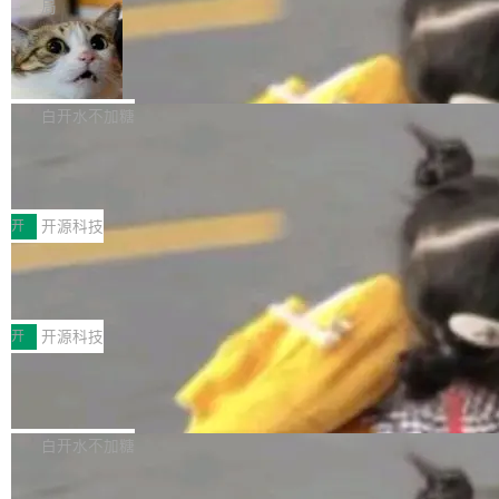
Code 在 X 上发帖：「DeepSeek Flash did 8T
局
连失两员大将：Noam Shazeer 去了 Op...
filter 添加 AMF Frame Rate Converter (vf_frc
tokens on August 1st. 5T of free usage + 3T
NetBSD 11.0 正式发布
_amf) filter SMPTE 2094-50 元数据支持和直
on OpenCode Go.」79.8 万次浏览，连带着 #
通 ProRes RAW VideoToolbox 硬件加速器 AP
DeepSeek一天消耗了8万亿# 上了微博热搜——
NetBSD 11.0 现已正式发布，这是 NetBSD 操
V ...
注意这是 OpenCode 一家的消耗。 OpenCode
作系统的第十八个主要版本。 自 NetBSD 10.1
白开水不加糖
是 Anomaly 出品的 AI 编程工具，套餐 10 美元/
以来的变化 更新亮点： 新增对 RISC-V 处理器
2026 ChinaJoy鸿蒙游戏增长臻享会举
月。用户交了 10 美元，就能用 DeepSeek Flas
架构的支持。NetBSD 11.0 是首个支持 64 位 R
办，鲸鸿动能系统呈现游戏行业解决方
h 随便写代码，按网友说法：「怎么使劲用也用
ISC-V 平台的稳定版本，涵盖一系列基于 StarFi
8月1日，2026 ChinaJoy期间，鸿蒙游戏增长臻
案
不完。」5T 来自免费额度，3T 来自 Go...
ve JH71XX 的设备，例如 VisionFive 2、PINE
享会在上海举办。鸿蒙生态的全场景智慧营销平
开
开源科技
64 STAR64，以及 QEMU。 增强了对 POSIX.1
台鲸鸿动能协同华为游戏中心，面向游戏行业开
-2024 和 C23 编程接口标准的兼容性。 compat
技嘉X3D系列再添新成员 B850 AORU
发者及生态伙伴，系统呈现了平台在游戏领域的
S ELITE X3D主板强化性能体验
_linux(8) 增强了对 Linux 系统调用的支持，包
完整能力版图——从IAP高价值用户的全周期经
面向AMD Ryzen X3D处理器玩家，技嘉X3D系
括 epoll（围绕 kqueue 实现）、POSIX 消息队
营、到IAA游戏的“买变一体”正循环、再到联运与
列主板阵容迎来新成员——B850 AORUS ELITE
开
开源科技
列、...
广告协同的全链路经营闭环，以及面向全球市场
X3D。作为面向主流高性能平台打造的全新主板
的出海增长布局。 华为终端云业务商业化销售负
Zadig v5.0 发布：AI 发布专员与 AI 审
产品，B850 AORUS ELITE X3D延续技嘉在X3
查专员上线
责人在开场致辞中表示，游戏开发者的核心诉求
D平台优化上的技术积累，旨在为游戏玩家带来
我们团队这几天最大的卡点不是 AI 写得不够
已不再是“多一个投放渠道”，而是一套能够持续
更稳定、更高效的装机选择。 B850 AORUS ELI
好，是 AI 写得太好了。 好到审查排期从两天的
白开水不加糖
驱动增长的体系。截至目前，搭载HarmonyOS
TE X3D基于AMD AM5平台打造，支持AMD Ry
活儿拖成了五天。PR 一堆起来没人敢合，发布
6的终端设备已突破7000万台，注册开发者数量
zen 9000/8000/7000系列处理器，并针对X3D
Dgraph v25.4.0 发布，具有图形后端的
窗口推了又推。好到合进 main 分支的代码，我