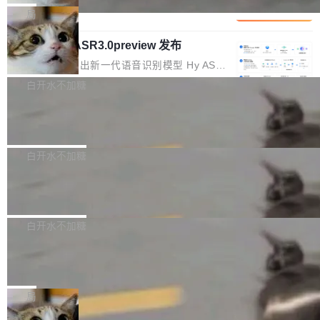
1%，成本降 30%
在语法层面完成文本定位，难以触及代码的语义
调整期间，部门三次通知全员将数据从A集群迁
它们有一个共同的问题：太吃显存了。月之暗面
局
内涵与结构关联，导致开发者使用代码智能体在
移到B集群，王某都回复了"收到"。 他没有迁移
的 Kimi K 系列和智谱的 GLM 都是长上下文、M
理解大规模代码仓时面临显著"代码仓理解"瓶
数据。2024年9月3日下午4点，他使用此前登录
腾讯混元 Hy ASR3.0preview 发布
oE 架构的大模型，好用到让人上瘾，但 GPU 显
颈。 代码仓深度理解服务（以下简称" CodeBas
的账号密码进入A集群，输入了一条被程序员圈
存永远不够用。 Cloudflare 的 Workers AI 团队
腾讯混元正式推出新一代语音识别模型 Hy ASR
e深度理解服务"）是华为云码道（CodeA...
称为"删库跑路"的命令——最高管理员权限、无
一直在跑这些模型的推理。他们在官方博客上发
3.0preview。基于最新一代大语言模型 Hy3 的
白开水不加糖
需确认、强制递归删除。17个小时后，运维人员
了一篇技术文章，详细拆解了三种让大模型在 G
语言理解能力，以及融合了高精度语音识别与深
发现异常并中止进程时，89TB数据已经没了。
PU 上跑得更省、更快的技术手段——KV cache
Pale Moon 34.3.2 发布，苍月浏览器
度语义理解能力，实现了语音识别能力的全面升
删掉的是AI游戏部门的全部开发文件，包括公司
量化、模型权重压缩、以及共享 KV cache 的完
级。 根据介绍，Hy ASR3.0preview 目标在于：
Pale Moon 34.3.2 现已发布，这是一个安全更
自研的多个文生3D和...
整性保护。效果是：吞吐量提升 41%，每 token
让语音识别不再只是听清，而是真正听懂。通过
新和少量网页兼容性修复版本。 Changes/fixe
白开水不加糖
成本降低 30%，精度不变。 FP8 省的不仅是显
先理解你的语境和意图，再把准确的文字直接给
s： 实现了URL.Parse()便捷功能 对浏览器内部
存 KV cache 是推理时最吃显...
PostgreSQL 18/19 新特性深度解读
到你。从“逐字转写、单点优化”演进为“理解语
函数添加了多项边界检查，以避免潜在的越界访
境、兼容场景、一键直出”。 Hy ASR 3.0 previe
问、下溢和溢出。（DiD） 修复了加载和解析内
演讲者分享了一个有趣的实践：面对 PG 18 已
w 不要求标准普通话，方言识别覆盖粤语、吴语
容提供的字体时出现的几个问题 为避免音频加
发布的 Release Notes，他利用 AI 工具（如 Co
白开水不加糖
等 10 大方言片区和 20 余个二级小片区。在开
载、处理和播放过程中可能出现的一系列错误，
pilot）对数千条 commit 日志进行自动分析，先
源评测集中，Hy ASR 3.0 preview 在多语种的
慕尼黑市政府为全职开源项目维护者提
对音频采样频率设定了下限 采样率低于 8kHz
让模型总结出三十余条潜在特性，再逐条要求生
WER（...
供资助
（通常被认为是 "telephone"/"walkie-talkie" 音
成详细解释和代码校验，最终筛选出对用户体感
"在过去大约 10 年的大部分时间里，libexpat 的
质的最低采样率）的音频格式将被拒绝 修复了 C
最强的若干项。对于尚未正式发版的 PG 19，则
维护工作一直与我的日常工作、家务、社交生活
局
SS 圆角虚线样式中可能存在的问题 如果表单中
通过拉取过去一年内（从 PG 18 Beta1 时间点
和休闲娱乐竞争时间。" 这是 libexpat 维护者 S