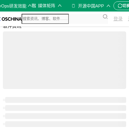
媒体矩阵
evOps研发效能
开源中国APP
切
综合
登录
开源资讯
软件资讯