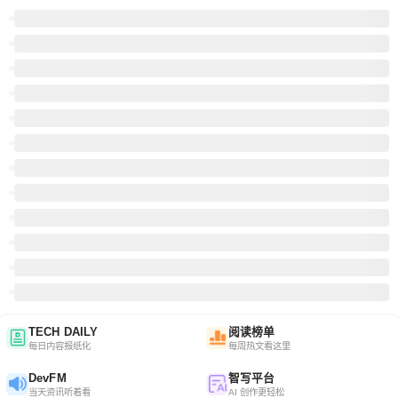
TECH DAILY
阅读榜单
每日内容报纸化
每周热文看这里
DevFM
智写平台
当天资讯听着看
AI 创作更轻松