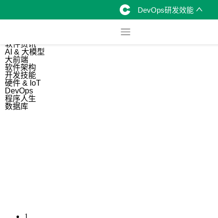
DevOps研发效能
综合
开源资讯
软件资讯
AI & 大模型
大前端
软件架构
开发技能
硬件 & IoT
DevOps
程序人生
数据库
1