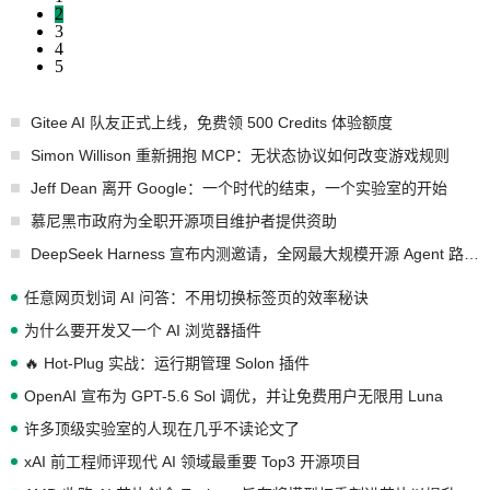
2
3
4
5
Gitee AI 队友正式上线，免费领 500 Credits 体验额度
Simon Willison 重新拥抱 MCP：无状态协议如何改变游戏规则
Jeff Dean 离开 Google：一个时代的结束，一个实验室的开始
慕尼黑市政府为全职开源项目维护者提供资助
DeepSeek Harness 宣布内测邀请，全网最大规模开源 Agent 路演现场诞生
任意网页划词 AI 问答：不用切换标签页的效率秘诀
为什么要开发又一个 AI 浏览器插件
🔥 Hot-Plug 实战：运行期管理 Solon 插件
OpenAI 宣布为 GPT-5.6 Sol 调优，并让免费用户无限用 Luna
许多顶级实验室的人现在几乎不读论文了
xAI 前工程师评现代 AI 领域最重要 Top3 开源项目