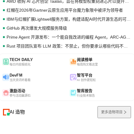
AMD 收购 AI 芯片创企 Taalas，旨在将模型权重刻进芯片以提升推理性能
红帽在2026年Gartner云原生应用平台魔力象限中被评为领导者
IBM与红帽扩展Lightwell服务方案，构建适配AI时代开源生态的可信基础设施
GitHub 再次爆发大规模服务降级
Prime Agent 开源发布：一个能自我改进的编程 Agent，ARC-AGI 3 超越人类专家基线
Rust 项目团队宣布 LLM 政策：不禁止，但你要承认哪些代码不是你写的
TECH DAILY
阅读榜单
每日内容报纸化
每周热文看这里
DevFM
智写平台
当天资讯听着看
AI 创作更轻松
激励活动
智库报告
参与活动赢源石
行业技术报告
AI 造物
更多造物项目