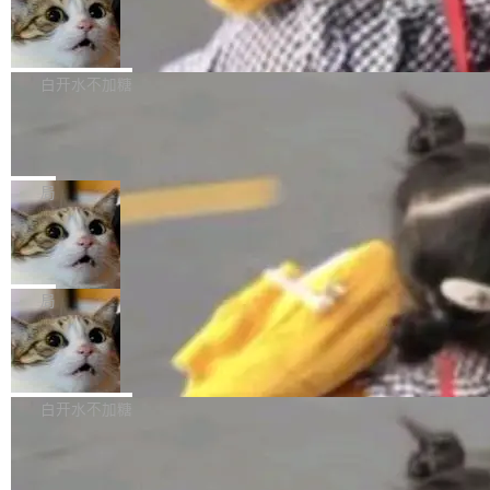
型。谁在开源赛道上领先，...
简单：开发者工具必须开源。 理由不是传统的自
商汤 SenseNova U1.5-Lite-Preview
i）在 X 上发帖： 「如果你是 Agent Harness 相
开源
由软件情怀，而是一个跟 AI agent 直接相关的
关开源项目的开发者，希望参加 DeepSeek Har
商汤科技宣布面向社区开源轻量级统一多模态模
技术判断。 两行 prompt 就能个性化任何软件 C
ness 的内测，可以回复或私信联系我。请附上
型的预览版本 SenseNova U1.5-Lite-Preview。
白开水不加糖
rawshaw 给出了两个 prompt。 第一个： "下载
GitHub id 以及开源代表作。」 DeepSeek 曾在
公告称，SenseNova U1.5-Lite-Preview并非简
某个软件的源码，在本地构建。修改 agent ...
官方招聘信息中写过一条简洁有力的公式：Mod
Ubuntu 将核心系统包从 deb 转成了 s
单的模型规模升级，而是基于 SenseNova U1
nap
el + Harness = Agent。模型负责理解和推理，
的一次系统性迭代，不仅在同一架构中贯通视觉
Ubuntu 正在把又一个核心系统包从 deb 转为 s
Harness 负责把能力落到真实环境中——调用工
理解、推理、生成与编辑，还仅以 8B-MoT 的轻
nap。这次是 hwctl——一个用来检查 Ubuntu
局
具、读写文件、管理上下文、处理错误、完成闭
量大小，将能力推进到4K、更精细的真实质感、
硬件认证状态的命令行工具。 Canonical 工程师
环。崔添翼招人的标...
更复杂的视觉控制和可持续迭代编辑。 相比 U
Dario Amodei 担心新人来 Anthropic
Alan Griffiths 在邮件列表中说得很直白：「hwc
只为金钱，不为使命
1，U1.5-Lite-Preview 在以下方向上带来了显著
tl 是一个 Ubuntu 专有的包，它和它的依赖项都
顶级 AI 研究员在两家公司之间来回跳，中间只
提升： 原生支持4K图像生成； 更精细的局部纹
是 Ubuntu 专有的，不会用在其他发行版上。」
隔了几天。 Lilian Weng 上周刚宣布因健康原因
局
理、细节与真实世界质感； 更准确的中英文文字
所以 deb 版本的受众实际上为零。既然只有 Ub
离开 Thinking Machines Lab，说自己作为联合
生成与复杂版式组织； 更稳定的图...
untu 用户在用，那用 snap 打包就没什么可纠结
FFmpeg 9.0 发布
创始人的角色「太累了」。几天后，The Inform
的。 从 deb 到 snap 的迁移路径 hwctl 是 rust-
ation 就曝出她将重回 OpenAI，负责递归自我
FFmpeg 9.0 现已发布，包含多项改进。官方更
hwlib 硬件 API 库的一部分，命令行工具负责查
改进方向的研究。她是 Thinking Machines 过
新日志列出的 9.0 版本主要更新内容如下： 扩
白开水不加糖
询 Ubuntu 的硬件认证数据库。...
去一年内第四个离开的联合创始人。 这家由前
展 AMF 色彩转换器 (vf_vpp_amf) 的 HDR 功能
OpenAI CTO Mira Murati 创立的公司，连创始
DeepSeek V4 Flash 单日消耗 8 万亿 t
MP4 muxer 中支持 LCEVC 音轨复用 Playdate
okens 登顶热搜
团队都留不住。 但 Thinking Machines 不是唯
视频编码器和多路复用器 添加 v360_vulkan filt
8 万亿 tokens。一天。一家公司的消耗。 Open