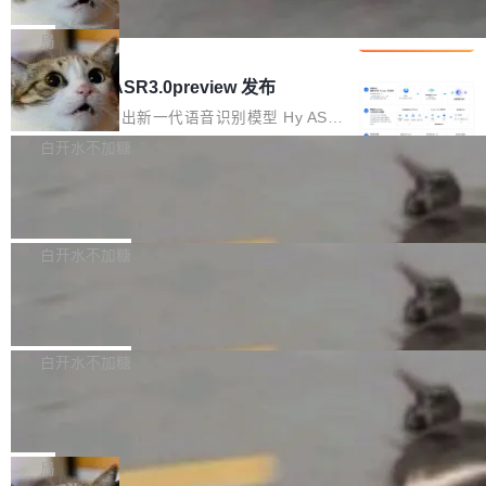
che 量化 + 权重压缩，吞吐量提升 4
代码检索手段（如关键词匹配、目录遍历）仅能
短剧部门，有互联网大厂背景。在公司内部架构
Kimi 和 GLM 是当前最强的大模型系列之一，但
1%，成本降 30%
在语法层面完成文本定位，难以触及代码的语义
调整期间，部门三次通知全员将数据从A集群迁
它们有一个共同的问题：太吃显存了。月之暗面
局
内涵与结构关联，导致开发者使用代码智能体在
移到B集群，王某都回复了"收到"。 他没有迁移
的 Kimi K 系列和智谱的 GLM 都是长上下文、M
理解大规模代码仓时面临显著"代码仓理解"瓶
腾讯混元 Hy ASR3.0preview 发布
数据。2024年9月3日下午4点，他使用此前登录
oE 架构的大模型，好用到让人上瘾，但 GPU 显
颈。 代码仓深度理解服务（以下简称" CodeBas
的账号密码进入A集群，输入了一条被程序员圈
存永远不够用。 Cloudflare 的 Workers AI 团队
腾讯混元正式推出新一代语音识别模型 Hy ASR
e深度理解服务"）是华为云码道（CodeA...
称为"删库跑路"的命令——最高管理员权限、无
一直在跑这些模型的推理。他们在官方博客上发
3.0preview。基于最新一代大语言模型 Hy3 的
白开水不加糖
需确认、强制递归删除。17个小时后，运维人员
了一篇技术文章，详细拆解了三种让大模型在 G
语言理解能力，以及融合了高精度语音识别与深
发现异常并中止进程时，89TB数据已经没了。
Pale Moon 34.3.2 发布，苍月浏览器
PU 上跑得更省、更快的技术手段——KV cache
度语义理解能力，实现了语音识别能力的全面升
删掉的是AI游戏部门的全部开发文件，包括公司
量化、模型权重压缩、以及共享 KV cache 的完
级。 根据介绍，Hy ASR3.0preview 目标在于：
Pale Moon 34.3.2 现已发布，这是一个安全更
自研的多个文生3D和...
整性保护。效果是：吞吐量提升 41%，每 token
让语音识别不再只是听清，而是真正听懂。通过
新和少量网页兼容性修复版本。 Changes/fixe
白开水不加糖
成本降低 30%，精度不变。 FP8 省的不仅是显
先理解你的语境和意图，再把准确的文字直接给
s： 实现了URL.Parse()便捷功能 对浏览器内部
存 KV cache 是推理时最吃显...
到你。从“逐字转写、单点优化”演进为“理解语
PostgreSQL 18/19 新特性深度解读
函数添加了多项边界检查，以避免潜在的越界访
境、兼容场景、一键直出”。 Hy ASR 3.0 previe
问、下溢和溢出。（DiD） 修复了加载和解析内
演讲者分享了一个有趣的实践：面对 PG 18 已
w 不要求标准普通话，方言识别覆盖粤语、吴语
容提供的字体时出现的几个问题 为避免音频加
发布的 Release Notes，他利用 AI 工具（如 Co
白开水不加糖
等 10 大方言片区和 20 余个二级小片区。在开
载、处理和播放过程中可能出现的一系列错误，
pilot）对数千条 commit 日志进行自动分析，先
源评测集中，Hy ASR 3.0 preview 在多语种的
对音频采样频率设定了下限 采样率低于 8kHz
慕尼黑市政府为全职开源项目维护者提
让模型总结出三十余条潜在特性，再逐条要求生
WER（...
供资助
（通常被认为是 "telephone"/"walkie-talkie" 音
成详细解释和代码校验，最终筛选出对用户体感
"在过去大约 10 年的大部分时间里，libexpat 的
质的最低采样率）的音频格式将被拒绝 修复了 C
最强的若干项。对于尚未正式发版的 PG 19，则
维护工作一直与我的日常工作、家务、社交生活
局
SS 圆角虚线样式中可能存在的问题 如果表单中