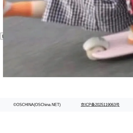
©OSCHINA(OSChina.NET)
京ICP备2025119063号