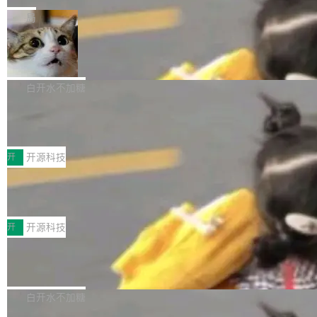
一在人才争夺战中失血的公司。六月，Google
er HE-AAC 960 解码 (DAB+) transpose_cuda
Code 在 X 上发帖：「DeepSeek Flash did 8T
局
连失两员大将：Noam Shazeer 去了 Op...
filter 添加 AMF Frame Rate Converter (vf_frc
tokens on August 1st. 5T of free usage + 3T
_amf) filter SMPTE 2094-50 元数据支持和直
NetBSD 11.0 正式发布
on OpenCode Go.」79.8 万次浏览，连带着 #
通 ProRes RAW VideoToolbox 硬件加速器 AP
DeepSeek一天消耗了8万亿# 上了微博热搜——
NetBSD 11.0 现已正式发布，这是 NetBSD 操
V ...
注意这是 OpenCode 一家的消耗。 OpenCode
作系统的第十八个主要版本。 自 NetBSD 10.1
白开水不加糖
是 Anomaly 出品的 AI 编程工具，套餐 10 美元/
以来的变化 更新亮点： 新增对 RISC-V 处理器
月。用户交了 10 美元，就能用 DeepSeek Flas
2026 ChinaJoy鸿蒙游戏增长臻享会举
架构的支持。NetBSD 11.0 是首个支持 64 位 R
办，鲸鸿动能系统呈现游戏行业解决方
h 随便写代码，按网友说法：「怎么使劲用也用
ISC-V 平台的稳定版本，涵盖一系列基于 StarFi
8月1日，2026 ChinaJoy期间，鸿蒙游戏增长臻
案
不完。」5T 来自免费额度，3T 来自 Go...
ve JH71XX 的设备，例如 VisionFive 2、PINE
享会在上海举办。鸿蒙生态的全场景智慧营销平
开
开源科技
64 STAR64，以及 QEMU。 增强了对 POSIX.1
台鲸鸿动能协同华为游戏中心，面向游戏行业开
-2024 和 C23 编程接口标准的兼容性。 compat
技嘉X3D系列再添新成员 B850 AORU
发者及生态伙伴，系统呈现了平台在游戏领域的
S ELITE X3D主板强化性能体验
_linux(8) 增强了对 Linux 系统调用的支持，包
完整能力版图——从IAP高价值用户的全周期经
面向AMD Ryzen X3D处理器玩家，技嘉X3D系
括 epoll（围绕 kqueue 实现）、POSIX 消息队
营、到IAA游戏的“买变一体”正循环、再到联运与
列主板阵容迎来新成员——B850 AORUS ELITE
开
开源科技
列、...
广告协同的全链路经营闭环，以及面向全球市场
X3D。作为面向主流高性能平台打造的全新主板
的出海增长布局。 华为终端云业务商业化销售负
Zadig v5.0 发布：AI 发布专员与 AI 审
产品，B850 AORUS ELITE X3D延续技嘉在X3
查专员上线
责人在开场致辞中表示，游戏开发者的核心诉求
D平台优化上的技术积累，旨在为游戏玩家带来
我们团队这几天最大的卡点不是 AI 写得不够
已不再是“多一个投放渠道”，而是一套能够持续
更稳定、更高效的装机选择。 B850 AORUS ELI
好，是 AI 写得太好了。 好到审查排期从两天的
白开水不加糖
驱动增长的体系。截至目前，搭载HarmonyOS
TE X3D基于AMD AM5平台打造，支持AMD Ry
活儿拖成了五天。PR 一堆起来没人敢合，发布