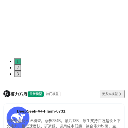
5
0
1
2
3
模力方舟
最新模型
热门模型
更多大模型
DeepSeek-V4-Flash-0731
高效轻量化MoE模型，总参284B，激活13B，原生支持百万超长上下
文能力。推理速度快、延迟低、调用成本低廉，综合能力均衡，主打