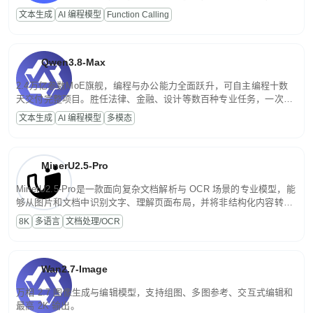
高并发、轻量化任务，适合日常对话、内容创作、基础 RAG、批量
文本生成
AI 编程模型
Function Calling
文案处理等普惠刚需场景。
Qwen3.8-Max
2.4万亿参数MoE旗舰，编程与办公能力全面跃升，可自主编程十数
天交付完整项目。胜任法律、金融、设计等数百种专业任务，一次对
话端到端交付生产级成果。原生视觉理解贯穿规划、执行与验证全流
文本生成
AI 编程模型
多模态
程，支持超长文档与长视频的深度语义解析。长程任务中自主规划与
闭环迭代，持续进化。
MinerU2.5-Pro
MinerU2.5-Pro是一款面向复杂文档解析与 OCR 场景的专业模型，能
够从图片和文档中识别文字、理解页面布局，并将非结构化内容转换
为便于存储、检索和二次处理的结构化结果。
8K
多语言
文档处理/OCR
Wan2.7-Image
万相 2.7 图像生成与编辑模型，支持组图、多图参考、交互式编辑和
最高 2K 输出。