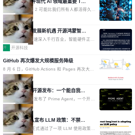
业化营销服务的需求从未如此迫切。 但市场扩容
xAI 前工程师评现代 AI 领域最重要 Top
n 这条推文引发了广泛讨论。他不是在说风凉
巧机身有效提升市面主流标准A...
3 开源项目
的同时,服务商的竞争逻辑正在改变。2026年Top
话，他是说出了一个圈内人尽皆知但很少公开捅
Flash Attention 2 可能比我们所有人都活得久。
Agency年度合辑的观察指出,“产品”这个离消费
破的事实。 Jordan 随后补充了一句软化声明：
这句话不是来自某个技术博客，而是出自 Hieu
局
者最近的载体,在整个品牌营销层面的权重显著变
「我不认为这些会议上大部分论文都在过度宣传
Pham 的一条推文。Hieu Pham 是谁？他是 xAI
高了。全域营销服务商的竞争正在从规模转向深
或造假。问题是，作为读者，如果你筛选出那些
共商智能硬件发展新机遇 开源鸿蒙智能
的早期工程师之一，在 Grok 训练基础设施团队
度,案例厚度、全域覆盖、多线协同...
硬件开发者日杭州站即将举行
看起来最令人兴奋的论文，那它们大部分都是过
工作过。近日他在 X 上发了一条帖子，列出了他
随着万物智联加速深入千行百业，智能硬件正从
度宣传的。」 这才是真正的痛点。不是所有论文
认为现代 AI 领域最重要的三个开源项目。 第一
单点设备迈向智能化、网联化、协同化发展。作
开
开源科技
都有问题，是最吸引眼球的那批论文最有问题。
个名字毫无悬念：Flash Attention 2。 Hieu 的
为面向全场景、跨终端的分布式操作系统，开源
他引用的帖子来自 Mathew Shen，一位 ICLR 2
理由很具体。FA 系列不需要解释，但 FA2 是他
GitHub 再次爆发大规模服务降级
鸿蒙通过统一技术底座和分布式能力，为不同类
026 的读者：「看了篇 ...
认为最重要的一个——复杂度恰到好处，刚好能
型智能设备的开发、连接与互联提供关键支撑，
8 月 6 日，GitHub Actions 和 Pages 再次大规
驱动你去学 CuTe，但还没被那些"邪恶的" Hopp
也为产业链企业探索产品创新与商业增长打开新
模服务降级，Actions 完全不可用超过 5 小时，
局
er++ 优化所淹没，足够容易修改和适配。 更关
的空间。 8月14日，开源鸿蒙智能硬件开发者日
webhook 停发，连自托管 runner 也因调度层故
键的是 FA2 的持久性...
（OHDD：OpenHarmony Hardware Develope
Prime Agent 开源发布：一个能自我改
障无法工作。Pages、Copilot code review、C
进的编程 Agent，ARC-AGI 3 超越人类
r Day）将在杭州启航。活动面向智能硬件产业
opilot coding agent 全部受影响。从检测到完全
Prime Intellect 发布了 Prime Agent，一个开源
专家基线
链企业和开发者，邀请行业专家与资深技术顾
恢复，大约 12 小时。 这是 2026 年 8 月的第六
的编程 Agent Harness，核心设计围绕两个抽
局
问，围绕开源鸿蒙技术能力、设备适配、芯片适
起事故，其中四起与 AI/Copilot 服务相关。 Git
象：Recursive Language Model（RLM）和 C
配、功耗与稳定性调优、兼容性测评及统一互联
Rust 项目团队宣布 LLM 政策：不禁
Hub 员工 kdaigle 在 HN 讨论中贴出了一组数
ontinual Harness。在 ARC-AGI 3 基准测试
等内容展开系统讲解和实战交流，帮助企业进一
止，但你要承认哪些代码不是你写的
据：2025 年全年 10 亿次 commit。现在，每周
上，Prime Agent + Opus 5 的组合达到了 95.
Rust 语言项目正式通过了一项 LLM 使用政策，
步了解开源鸿蒙在智能...
2.75 亿次，全年预计 140 亿次。GitHub...