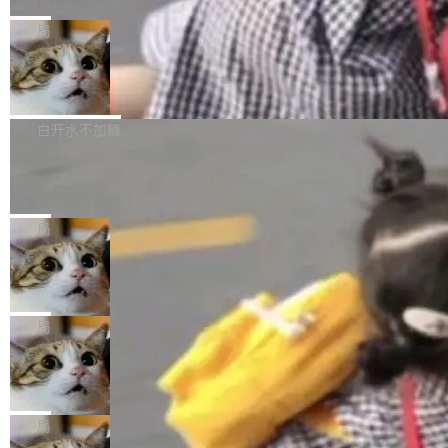
C版的产品，搭载“人机双写”重磅功能——你写
全球知名开源多媒体框架 FFmpeg 今天正式发
给 OpenAI 总法律顾问 Che Chang 发了封邮
你的，AI写AI的，同屏协作互不干扰。一句话让
布了 9.0 版本。这个版本除了带来新一代音视频
局
件，附了一封长信，要求 OpenAI 配合调查前苹
AI帮你干活，现在开启全新体验！ 温馨提示：
处理能力和硬件加速支持之外，还有一个特殊之
果员工带走机密信...
体验WorkBuddy鸿蒙PC版前，请将 HUAWEI M
亚马逊成本失控：AI 写代码烧掉 1215
处：FFmpeg 9.0 的代号是“Lei”。 这个名字，
万元，超预算 860%
atePad Edge 升级至 HarmonyOS 6.1.0.135S
来自中国开发者雷霄骅（Lei Xiaohua）。 对于
外媒近日曝光了亚马逊的多份内部报告显示，AI
P9 patch03及以上版本。 *升级路径：设置 > 搜
很多中国音视频开发者而言，这个名字并不陌
导致公司在多个项目上超支。《金融时报》报道
白开水不加糖
索“软件更新” > 检查更新，即可搜索新版本，下
生。十年前，他通过大量中文技术文章、源码分
称，仅一个项目的成本超支就高达 180 万美元
载安装完成升级即可。 没有...
析和开源示例，让一代开发者第一次真正理解 F
Hugging Face CEO 发声：中国正在开
（约合人民币 1215 万元）。 具体来说，一名工
源模型上碾压我们
Fmpeg，也成为很多人进入音视频开发领域的
程师借助 Anthropic 旗下 Claude Sonnet 模型
"他们正在开源模型上碾压我们。" Hugging Fac
“启蒙老师”。 而今年，恰好是雷霄骅离世十周
编写程序，目标是完成电商平台作者信息与商品
e CEO Clément Delangue 在 CNBC 的采访里
局
年。FFmpeg 社区最终选择用一个大版本的名
列表的数据匹配 —— 一项常规的数据处理任
没有拐弯抹角。他说中国正在赢得 AI 竞赛，而
字，留下了这份纪念。 雷霄骅曾是中国传媒大学
务，最终却产生了 180 万美元的账单，实际支出
当 AI agent 把源码变成了最好的扩展系
且按目前的速度，中国 AI 工具预计在今年底或
数字电视技术方向的博士生，长期从事视频、音
统，开发者工具必须开源
超出原定预算 860%。 更令人意外的是，该项目
2027 年就能追上美国前沿实验室的水平。 Dela
五年前，David Crawshaw 问过很多软件工程师
频技...
最终并未成功落地，而高额算力消耗持续运行长
ngue 把原因归结为一件事：开放协作。中国的
一个问题：你写过什么给自己用的程序？答案几
局
达 5 个月，公司直到财务对账时才察觉异常。这
AI 开发者在一个共享和协作的生态里加速迭代，
乎都是没有。工程师们整天用别人写的程序写程
意味着一个无人看管的 AI 程序，在近半年时间
而美国模型厂商在"闭门造车"。他的原话是 "buil
DeepSeek Harness 宣布内测邀请，全
序给别人用。偶尔有人自己写个博客系统、智能
里日夜不停地"烧钱"。 复盘显示，...
网最大规模开源 Agent 路演现场诞生
ding in silos"——各自为战，互不通气。 这个判
家居控制、家庭实验室，都算稀奇事。 Crawsh
一条内测招募帖，发出去的时候大概没人想到它
断从他嘴里说出来分量不同。Hugging Face 是
aw 是 Shelley 的作者，一个开源 AI coding age
会变成一场开源 Agent 生态的路演。 8月1日，
局
全球最大的开源 AI 平台，上面跑着上百万个模
nt。他最近在博客上写了一篇文章，核心论点很
DeepSeek Harness 团队负责人崔添翼（tiany