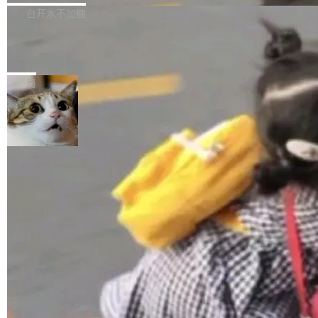
正，才能成为机器能理解的高质量数据。医学影
理工具。它可以查看，转换，编辑和分类所有主
白开水不加糖
像AI落地最昂贵的环节，不是算法，是专业医生
流格式的电子书。Calibre 是个跨平台软件，可
的时间。 张医生是某三甲医院放射科副主任医
SwiftUI 问世七年了，为什么开发者还
以在 Linux、Windows 和 macOS 上运行。 Cal
师，牵头一项腹部肌肉影像课题。他需要在数百
在骂它？
ibre 9.12 现已正式发布，此次更新内容如下：
Yakov Manshin 发了一期长达 40 分钟的 YouT
张CT影像上完成像素级精细分割，让系统"...
新功能 macOS：在 Connect/Share 按钮中添加
ube 视频，标题是"SwiftUI 七年后：一个平庸的
局
通过 AirDop 共享书籍的功能 Content server：
故事"。视频核心观点很简单：SwiftUI 发布七年
支持可向服务器后端添加新端点的插件 Edit boo
了，仍然像一个永久公测版。 Manshin 从数据
k：Compress images：添加将 GIF 图像转换为
流、布局系统、API 稳定性、性能、跨平台五个
加载更多
JPEG/WebP 的选项 ToC Editor：添加一个按
维度逐一批判了 SwiftUI。最让人印象深刻的一
钮，用于对目录中的条目进...
个论据是：苹果官方的 SwiftUI 教程项目 Land
marks，用最新 Xcode 在最新 macOS 上构建
运行，出来的效果是坏的——侧边栏按钮大小不
一，界面错位。他说这个问题"两年前就发现了，
至今没变"。 数据流方面，Manshin 指出 SwiftU
I 的属性包装器演进史...