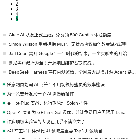
2
3
4
5
Gitee AI 队友正式上线，免费领 500 Credits 体验额度
Simon Willison 重新拥抱 MCP：无状态协议如何改变游戏规则
Jeff Dean 离开 Google：一个时代的结束，一个实验室的开始
慕尼黑市政府为全职开源项目维护者提供资助
DeepSeek Harness 宣布内测邀请，全网最大规模开源 Agent 路演现场诞生
任意网页划词 AI 问答：不用切换标签页的效率秘诀
为什么要开发又一个 AI 浏览器插件
🔥 Hot-Plug 实战：运行期管理 Solon 插件
OpenAI 宣布为 GPT-5.6 Sol 调优，并让免费用户无限用 Luna
许多顶级实验室的人现在几乎不读论文了
xAI 前工程师评现代 AI 领域最重要 Top3 开源项目