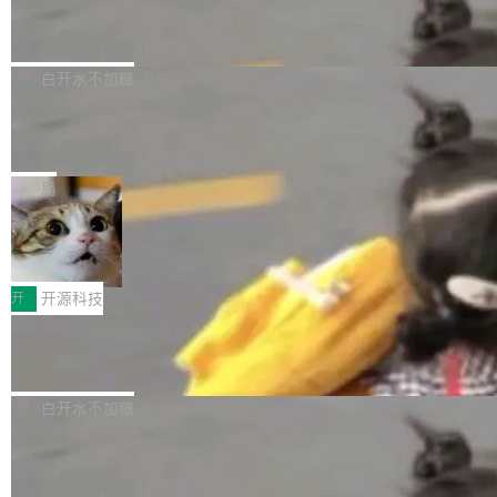
6的终端设备已突破7000万台，注册开发者数量
zen 9000/8000/7000系列处理器，并针对X3D
Dgraph v25.4.0 发布，具有图形后端的
窗口推了又推。好到合进 main 分支的代码，我
已突破 1100 万。随着鸿蒙生态汇聚越来越多的
原生 GraphQL 数据库
处理器特性进行平台级优化。其搭载X3D鸡血模
们自己都没看完。 这事不是个例。GitLab 调研
Dgraph 是一个水平可扩展的分布式 GraphQL
高质量游戏...
式2.0，可根据不同使用场景释放处理器潜力，
过 1528 名开发者，85% 说 AI 把瓶颈从写代码
数据库，有一个图形后端。作为一个原生的 Gra
白开水不加糖
帮助玩家在游戏与高负载应用中获得更充分的性
转移到了审代码。 写代码有人替你干了。但审代
phQL 数据库，它严格控制数据在磁盘上的排列
能表现。 在核心规格方面，B850 AO...
码、把关发版这两道关，还得靠人肉扛。 V5.0
竹知了：一个零依赖的单文件 HTML，
方式，以优化查询性能和吞吐量，减少集群中的
把儿时竹蝉玩具搬进浏览器
想让 AI 一起盯。
磁盘寻道和网络调用。 Dgraph v25.4.0 现已发
竹知了（zhuzhiliao）是那种小时候路边摊上几
布，具体更新内容包括： feat(zero)：Zero 现
块钱的玩意儿——一根小竹签，一个竹筒，一头
局
支持 --security superflag（token=...;whitelist
系着涂了松香的线。甩起来，竹膜震动，发出“哇
=...），与 Alpha 版本的格式一致，并据此对其
30倍效率升级：解锁医学影像数据要素
——哇”的蝉鸣声。实物越来越难找了，有开发者
价值化的真实路径
管理 HTTP 端点进行授权。 <blockquote> <p>
把它做成了 Web 玩具，放在 zhuzhiliao.imsai.c
完成一例腹部CT影像标注，张医生过去需要约1
<span><strong>警告：</strong>&nbsp;Zero
c 上，并在 GitHub 开源。 玩法很简单：按住屏
20个小时。他必须在数百张连续影像上，一笔一
开
开源科技
的 admin ...
幕画圈，或者直接甩手机。页面会实时显示转速
笔勾画边界，一层一层识别肌肉组织。如今，使
（圈/秒），声音来自真实竹知了录音的 1.72 秒
Apache Dubbo-go v3.3.2 正式发布
用东软飞标医学影像标注平台，同样的工作缩短
采样，无缝循环。音频解码失败时，还有一套合
至4小时，效率提升30倍。 这组数字背后，改变
这个版本面向生产环境，重心在内核稳定性。我
成兜底——锯齿波振荡器模拟脉冲，并联带通共
的不只是速度，而是把医学影像转化为AI能力的
们彻底收敛了旧配置体系，扩展了 Triple 协议与
白开水不加糖
振峰模拟竹膜和筒腔共鸣。 技术细节上，物理引
路径真正打通了。 大型医院积累的影像数据规模
泛化调用能力，加强了应用级元数据和服务治
擎是绳系质点模型：重力、弹性绳（只拉不
庞大，但不能直接用于训练模型。器官、病灶和
Calibre 9.12 发布，功能强大的开源电
理，同时集中修了并发安全、资源泄漏和热路径
推）、空气阻力，1/240 秒定步长积...
子书工具
组织边界，必须由专业医生逐层识别、标记和校
性能问题。
Calibre 开源项目是 Calibre 官方出的电子书管