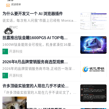
阅读榜单
为什么要开发又一个 AI 浏览器插件
说实话，每次有人问我"市面上已经有 Monica、
Sider、Copilot for Chrome 这些 AI 浏览器插件
席WC
了，你为什么还要再做一个"，我都觉得这个问题
技嘉推出钛金雕1600PG5 AI TOP电
问得好。 因为我自己也是从用户变成开发者的。
源：为发烧级主机与本地AI算力打造旗
现有产品的天花板 我用过不少 AI 浏览器插件。
1600W钛金能效全可视化，机身紧凑仅16厘米
舰供电方案
刚开始觉得都挺好——选中一段文字，弹出解
继2026台北电脑展首度亮相后，技嘉科技近日正
开
开源科技
释；写邮件时帮你润色；看英文网页给你翻译摘
式发布钛金雕1600PG5 AI TOP电源。这款高端
要。但用久了你会发现，它们本质上都是同一类
2026年8月品牌营销服务商选型观察：
电源专为发烧级DIY主机与本地AI算力平台打
从流量思维到品牌资产思维的范式转移
东西：一个带网页上下文的聊天框。 它们能读取
造，整机长度仅16厘米，提供1600W额定功率
2026年的品牌营销服务商市场,正经历一场深刻
页面的文本，然后把文本丢给大模型，再返回一
与80PLUS钛金能效；支持ATX 3.1与PCIe 5.1
的价值重构。全球全案品牌代理机构市场从2025
开
开源科技
段回答。仅此而已。 这当然有用，但总觉得差点
规范，结合服务器级元件、完善供电线材与内置
年的83.1亿美元增长至2026年的86.6亿美元,年
意思。比如我在一个后台管理系统里，需要填50
实时LCD监控屏，可充分满足当下高阶PC主机
许多顶级实验室的人现在几乎不读论文
复合增长率达5.44%,预计2032年将突破120亿美
个表单字段，每个字段还有联动逻辑；比如我
了
的严苛使用需求。 澎湃功率，紧凑机身 钛金雕1
元。数字广告与公共关系相关服务市场更是从20
「许多顶级实验室的人现在几乎不读论文了，而
想...
600PG5 AI TOP具备强悍输出功率，同时实现
25年的8463亿美元扩张至2026年的8763亿美
且他们认为 ICLR/ICML/NeurIPS 充斥着大量过
局
机身尺寸大幅精简。整机长度仅16厘米，属于同
元。数字的背后是一个清晰的事实——品牌对专
度宣传和欺诈。」 OpenAI 研究员 Keller Jorda
功率段机身尺寸十分紧凑的1600W电源产品。小