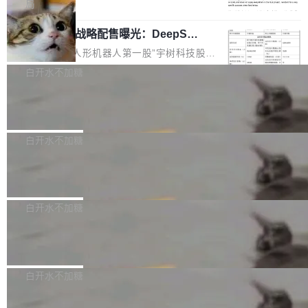
5% RHAE Best@1，超过了 ARC 报告的人类专
覆盖 rust-lang/rust 单一仓库的代码贡献。这不
局
家基线 95.4%。 不是又一个 coding agent 包装
是项目级别的官方立场，目前由五个团队采纳，
宇树科技 IPO 战略配售曝光：DeepSe
器 Prime Agent 的架构和市面上大多数 coding
但它可能是主流开源项目中关于 AI 辅助贡献最
ek 获配 93.3 万股，锁定 36 个月
agent 有本质区别。大多数 agent harness 的设
细致的一份规则。 政策的核心只有一句话：LLM
8月6日晚间，“人形机器人第一股”宇树科技股份
计是基于早期模型的能力—...
可以用来分析、提炼、审阅、建议，但不能用来
有限公司披露IPO发行价格及战略配售结果，杭
白开水不加糖
创作。 具体来说，LLM 生成的代码可以提交，
州深度求索人工智能基础技术研究有限公司（De
但必须满足五个条件：预先安排、非关键、高质
Docker 29.7.2 发布
epSeek）获配93.3399万股，按150.8元/股发行
量、充分测试、充分审查，并且必须披露。LLM
价格计算，认购金额约1.41亿元，股份锁定期为
Docker 29.7.2 现已发布，具体更新内容如下：
不得生成涉及安全性的关键变更，除非作者本身
36个月。 公告显示，本次宇树科技战略配售对
Bug fixes and enhancements 修复多次传递同
白开水不加糖
就是领域专家。即使如此，政策也"强烈不建
象主要包括长期投资机构、与公司业务具有战略
一环境变量时，docker service create和docker
议"这么做。 对于不披露的情况，审核者可以直
合作关系或长期合作愿景的大型企业、科创板保
Apache Fluss 毕业成为顶级项目
service update会发生 panic 的问题。docker/cl
接关闭 PR，无需解释。 政策作者 Jynn Ne...
荐人跟投子公司，以及公司高级管理人员和核心
i#7145 修复了 Docker Engine 29.7.0 中引入的
今年 7 月，Apache Fluss 的毕业提案在 Apach
员工参与设立的专项资产管理计划。其中，Dee
一个回归问题，该问题导致拉取镜像时会拒绝包
e 孵化器项目管理委员会（IPMC）投票中获得
白开水不加糖
pSeek作为与宇树科技具备战略合作关系的企
含绝对 hardlink 目标的镜像（此类镜像由某些镜
全票通过，随后获 Apache 软件基金会董事会批
业，获配股份数量占本次发行数量的2.31%。 除
像构建工具生成）。moby/moby#53305 修复了
马斯克 AI 百科项目 Grokipedia 被曝数
准。今天，Apache 软件基金会正式宣布 Apach
DeepSeek外，腾讯旗下上海启善投资有限公司
月未更新
Docker Engine 29.7.0 中引入的一个回归问
e Fluss 孵化毕业，成为 Apache 顶级项目（TL
埃隆·马斯克推出的AI百科项目 Grokipedia 被曝
获配9...
题，该问题可能导致在旧版 Linux 内核...
P）！这一里程碑不仅标志着 Fluss 迈入新的发
长期停止内容更新，未能实现其作为“AI版维基百
白开水不加糖
展阶段，也将进一步推动流式存储、实时湖仓与
科”替代品的目标。 据 Lawfare 最新调查，自今
AI 数据基础加速融合，为实时数据基础设施的发
Solon I18n：三种解析器，零样板代码
年4月以来，Grokipedia 页面更新功能基本停