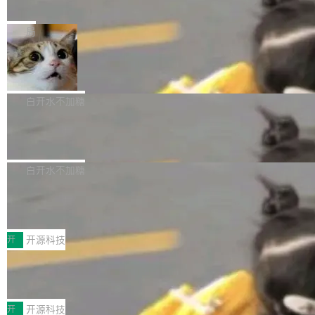
e” 和 Muse Spark 1.2 模型
mmit 之间的空隙里丢失了。 DeltaDB 要做的就
金额高达158.3亿美元，这一单项投入已经逼近
Meta 今天发布了两款 AI 产品：Muse Code，
是把这段空隙补上。 回退到任何一次编辑：Delt
微软同期总资本开支的四成。 与亚马逊、Alpha
一个在终端里运行的编程 agent；Muse Spark
局
aDB 捕获 commit 之间的每一次操作，...
bet、微软以及 Meta 等传统科技巨头相比，Spa
1.2，驱动这个 agent 的新模型。一句话概括：
ceXAI的资金消耗速度尤为引人瞩目。然而，支
美团开源 LoHoSearch，用知识图谱校
你可以用 curl -fsSL https://dev.meta.ai/install.
准 AI 能力认知
撑庞大支出的资金来源却呈现出截然不同的面
sh | bash 安装一个能在大项目里自动规划、写
机器出题的前提，是让机器拥有全局视野。整个
貌。数据显示，微软和 Meta 主要依托充沛的经
代码、验证结果的 AI 终端工具。 据介绍，Muse
构建流程可以分为四个环节：建图 → 控制难度
白开水不加糖
营现金流来覆盖资本开支，其资本支出覆盖率分
Code 是 Meta 的编程 agent 产品。它和市场上
→ 质量把关 → 数据概览。
别达到155% 和106%;而SpaceXAI的经营现金
腾讯开源 UCL-MPComm 通信库
已有的终端编程 agent 在设计理念上有几个明显
流仅能覆盖资本开支的12...
的差异点。 异步后台 agent：Muse Code 有一
腾讯网平团队宣布开源了 UCL-MPComm 通信
个主 agent 循环，外加一组后台 agent。这些后
库，并将作为transport接入Mooncake TENT。
白开水不加糖
台 agent...
该通信库针对AI Memory池化场景的数据传输需
CoStrict入选工信部2025人工智能应用
求进行了深度优化，能够实现数据中心内大规模
典型案例
计算节点间多种内存类型的高性能通信。 UCL-
近日，工信部科技司公示《2025人工智能应用典
MPComm将作为一种传输引擎接入Mooncake T
型案例入选名单》，深信服“面向企业研发场景的
开
开源科技
ENT，实现零拷贝传输性能提升30%、非零拷贝
开源 AI 编程平台 CoStrict 应用”凭借卓越的技术
传输性能最高提升5倍。UCL-MPComm底层基
深信服AI算力网关入选工信部人工智能
创新与落地成效成功入选。 全链路私有化部署，
应用典型案例！
于自研UCL-Engine通信引擎，后续腾讯网平将
助力企业AI研发安全落地 当前，越来越多企业已
前不久，工业和信息化部正式发布《2025年人工
持续开源更多基于UCL-Engine的高性能通信组
经开始引入 AI Coding 工具，通过调用公有云模
智能应用典型案例名单》，集中展示人工智能在
开
开源科技