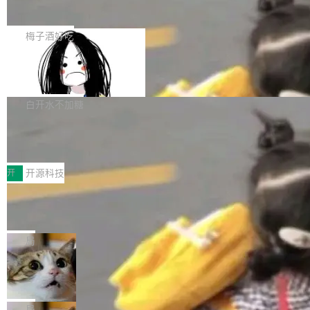
展开启新的篇章。
滞，过去三个月内没有任何条目完成更新，用户
如果你在 Spring Boot 里做过国际化，流程大概
提交的编辑请求也长期处于待处理状态。 Groki
是这样的：配 MessageSource 的 Bean、写 R
梅子酒好吃
pedia 于去年底上线，定位为由人工智能生成内
eloadableResourceBundleMessageSource、
容的百科平台，被马斯克视为传统众包百科网站
Apache Doris 4.1 全面增强 Iceberg：
声明 LocaleResolver、注册 LocaleChangeInt
支持 UPDATE、MERGE INTO 与 Iceb
维基百科的替代方案。Lawfare 调查发现，无论
erceptor…五六步之后才能看到第一行翻译文
Apache Doris 4.1 要补齐的，正是缺失的那一
erg V3
热门页面还是低关注度页面，均未出现近期更
本。 Solon 换了个方式。整个 i18n 模块围绕三
半。在已有查询能力的基础上，Doris 进一步支
白开水不加糖
新，相关问题并非局限于特定领域，而是在不同
个解析器、一个注解、一个工具类展开——没有
持了 UPDATE、DELETE、MERGE INTO 等数
主题和访问量页面中普遍存在。 调查人员最初认
XML、没有拦截器注册、没有样板配置。 资源
Testin XAgent：CIO智能测试落地指南
据修改操作、完整的表结构管理与分区演进，以
为，Grokipedia可能只是限...
文件的约定 把文件放到 resources/i18n/ 下： r
及 rewrite_data_files、expire_snapshots 等日
7月30日，TiD2026质量竞争力大会在北京中关
esources/i18n/messages.properties ...
常维护操作，并完整支持 Iceberg V3 格式。
村国家自主创新示范区会议中心开幕。本届大会
开
开源科技
由中关村智联软件服务业质量创新联盟主办，以
让非法状态不可表示：一篇关于 ADT
“智构可信·质创未来——AI原生时代的质量新范
的帖子在 Reddit 火了
式”为主题，直面AI从实验室走向规模化产业落地
有一种东西，一旦用过就回不去了。Alex Fedos
的核心质量命题。会上，《2026智能研发生产力
eev 管它叫"软件设计的基石"。 他说的东西不新
局
工具选型手册》发布，Testin云测的Testin XAge
鲜——代数数据类型（ADT），尤其是和类型
Cloudflare 开源内部企业 AI 平台 Clou
nt智能测试系统入选AI测试领域代表产品。对CI
（sum type）。但他说清楚了一件事：这不是类
dflare OS
O而言，这提示了一个转变：AI测试正在从效率
型系统的学术体操，是日常编码的思维方式。 文
Cloudflare 发布了一个开源项目 Cloudflare O
工具升级为企业的质量基础设施。 CIO面对的新
章从一个简单的例子切入。一个网站的深色主题
S。如果你只看官方博客，你会觉得这是又一
局