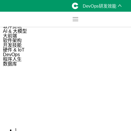
DevOps研发效能
综合
开源资讯
软件资讯
AI & 大模型
大前端
软件架构
开发技能
硬件 & IoT
DevOps
程序人生
数据库
1