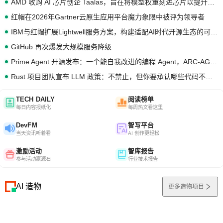
AMD 收购 AI 芯片创企 Taalas，旨在将模型权重刻进芯片以提升推理性能
红帽在2026年Gartner云原生应用平台魔力象限中被评为领导者
IBM与红帽扩展Lightwell服务方案，构建适配AI时代开源生态的可信基础设施
GitHub 再次爆发大规模服务降级
Prime Agent 开源发布：一个能自我改进的编程 Agent，ARC-AGI 3 超越人类专家基线
Rust 项目团队宣布 LLM 政策：不禁止，但你要承认哪些代码不是你写的
TECH DAILY
阅读榜单
每日内容报纸化
每周热文看这里
DevFM
智写平台
当天资讯听着看
AI 创作更轻松
激励活动
智库报告
参与活动赢源石
行业技术报告
AI 造物
更多造物项目