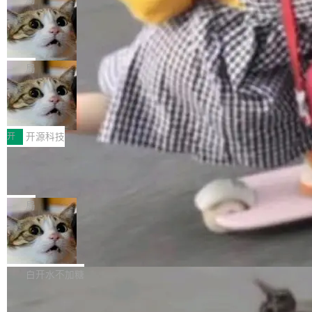
现实 过去两年，CIO们的焦虑清单上多了两项：
设置，如果用布尔值 + 可空字段来表示——bool
个"AI 知识库 + 聊天机器人"——每个大厂都在
一是如何让大模型和智能体应用安全地从PoC走
ean 表示是否可切换，nullable 的默认模式、浅
Deno 团队开源 Celld，可自托管的分
做，没什么新鲜的。 但 Kenton Varda 在 Twitte
向生产，二是如何让测试团队跟得上AI应用...
布式 Durable Objects
色方案、深色方案——会产生大量无意义的组
r 上把事情说清楚了： 今天我们发布了 Cloudfla
Ryan Dahl 领导的 Deno 团队推出了最新开源项
合。方案缺了、配置冲突了、全 null 了。要知道
re OS，一个带连接器的聊天机器人，跟其他所
目 Celld，一个能在自己机器上运行 Cloudflare
局
哪些组合有效，作者说，你得靠"文档、校验、或
有科技公司做的一样。只不过，实际上它不一
Workers 和 Durable Objects 的守护进程。 设
者部落知识"。 换个写法。Rust 的 enum，两个
样。这是 Sandstorm.io 的重制版，我十年前的
鲁大师7月新机性能/流畅/AI榜：vivo夺
计思路很直接：每个对象是一个独立的 SQLite
变体：Switchable...
性能、流畅双第一，三星Galaxy Z系列
那个创业公司。不同的是，这次它构建在 Cloudf
数据库，按名称寻址，复制到你自己的 S3 兼容
2026年7月的手机市场，由于存储等硬件成本暴
新折叠缺席
lare Workers 上——我花了九年时间搭建的平台
存储库里。节点之间只通过这个存储库协调——
增，手机厂商的日子也不好过啊，新机速度明显
开
开源科技
——并且深度集成了 AI。这基本上是我十年秘密
没有控制平面，没有共识协议。每个对象自带一
放缓，因此硝烟味淡了许多。新机参数规格除开
计划的顶峰。 十年前，Ken...
个小型数据库，应用天然按分片构建，单个数据
Zed 推出 DeltaDB，一个记录 commit
高价的三星折叠（三星Galaxy Z Fold8 Ultra / Z
之间所有操作的版本控制系统
库的竞争和爆炸半径问题在设计层面就被消除
Fold8 / Z Flip8）外，其余要么是中低端机器，
Zed 编辑器团队发布了新项目——DeltaDB，一
了。 闲置的 cell 会休眠到几乎不占资源。当 cel
例如iQOO Z11i、REDMI Note 17、REDMI No
个在 git commit 之间记录每一次编辑操作的版
局
l 迁移或唤醒时，新宿主从 S3 恢复 SQLite 数据
te 17 Pro、OPPO K15，要么是vivo X300 E这
本控制系统。目前处于 Early Access 阶段。 De
库继续执行。存储库是持久化的唯一真相...
样的次旗舰。 Galaxy Z Fold8 Ultra / Z Fold8 /
SpaceXAI 单季资本开支达 183 亿美元
ltaDB 的核心思路直接写在 landing page 最显
Z Flip8三款折叠屏新机均在7月22日发布，且全
眼的位置：「Software is made between com
根据风险投资人Tomer Tunguz 博客（VC 分
部搭载骁龙8 Elite Gen5 for Galaxy，它们本该
mits」——软件是在 commit 之间写出来的。git
析）披露的最新分析与第二季度业绩报告，Spac
白开水不加糖
是7月性...
只记录了你提交的最终状态，但真正的工作过程
eXAI在上个季度的总资本支出飙升至183.7亿美
——打字、删改、试错、agent 对话——都在 co
Meta 发布终端编程 Agent“Muse Cod
元。其中，绝大部分资金被直接用于 AI 领域，