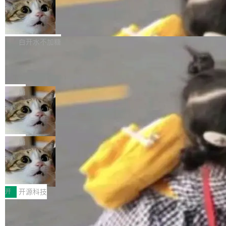
通过拉取过去一年内（从 PG 18 Beta1 时间点
和休闲娱乐竞争时间。" 这是 libexpat 维护者 S
的图像元素不在同一个子树中，则它们将不再关
至今）的所有 commit，同样交由 AI 分析提炼。
Firefox 153.0.3 发布
ebastian Pipping 写在博客里的话。8 月 4 日，
联 加...
经过人工复核，准确度令人满意。这一方法也为
他宣布了一个新消息：从 2026 年 8 月 1 日起，
Firefox 153.0.3 现已发布，具体更新内容如
社区爱好者提供了高效跟踪新版本的思路。
他可以全职维护 libexpat 了，最长 6 个月。发
下： New Smart Window 包含多项增强功能：
白开水不加糖
工资的是慕尼黑市政府。 libexpat 是一个 C99
<ul> <li>现在建议列表会显示更多结果，方便用
编写的流式 XML 解析器，MIT 许可证。和 libx
Cloudflare Computer 开源：你的 Age
户查找历史记录和切换到已打开的标签页。（<a
nt 需要一台电脑，而不是一个容器
ml2 一样，它是世界上使用最广泛的 XML 解析
href="https://bugzilla.mozilla.org/show_bug.c
Cloudflare 开源了名为 @cloudflare/computer
库之一。你的操作系统、浏览器、无数的基础设
gi?id=2019042">Bug&nbsp;2019042</a>）</l
的 npm 包。项目的核心论点是：容器不适合 Ag
局
施软件，很可能都在用它。而过去十年，维护它
i> <li>现在，助手可以直接使用 Exa 的网络搜索
ent 计算。真正适合的，是 Isolate。 Cloudflare
的人一直在用业余...
结果回答问题，而无需将问题转交给搜索引擎。
OpenAI 公开邮件和聊天记录回应苹果
工程师在这件事上没什么可谦虚的——他们用 W
诉讼，称“Apple is getting this wron
（<a href="https://bugzilla.mozilla.org/show_
orkers 跑了十年 Isolate。用 CEO Matthew Pri
上个月，苹果一纸诉状把 OpenAI 告上法庭，指
g”
bug.cgi?id=204...
nce 的话说：「我们一生都在用 Isolate 运行代
控其挖角苹果前员工并窃取商业秘密。苹果的诉
局
码，而 AI Agent 不需要容器，它们需要的是 Iso
状把 OpenAI 描述成一个系统性地从前东家挖
late。」 容器为什么不合适 容器的问题在于启动
HUAWEI MatePad Edge上架WorkBu
人、套取机密信息的对手。 OpenAI 没发律师
ddy鸿蒙PC版，说话就能干活的AI办公
和销毁都太重了。一个 Agent 要执行的任务可能
函，也没选择庭外沉默。它在官网贴了一篇博
全能AI工作台WorkBuddy鸿蒙PC版上架HUAWE
搭子
只需要几毫秒的 CPU 时间，但容器从冷启动到
文，标题只有六个字：Apple is getting this wro
I MatePad Edge应用市场，直接下载即可使
开
开源科技
就绪要花数秒。如果未来有十...
ng。 然后，它把邮件往来和 iMessage 聊天记
用，与鸿蒙电脑上的体验一致。值得一提的是，
录全贴了出来。 他发错人了 苹果外部律师 Gabr
FFmpeg 9.0 发布：代号“Lei”，以此纪
这是目前市面上唯一支持平板接入WorkBuddy P
念中国开发者雷霄骅
iel Gross 来自 Weil 律所，2 月 23 日下午 5:53