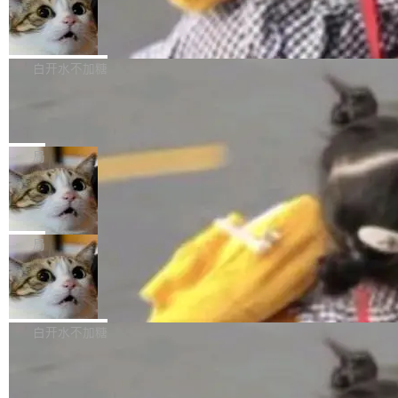
型。谁在开源赛道上领先，...
简单：开发者工具必须开源。 理由不是传统的自
商汤 SenseNova U1.5-Lite-Preview
i）在 X 上发帖： 「如果你是 Agent Harness 相
开源
由软件情怀，而是一个跟 AI agent 直接相关的
关开源项目的开发者，希望参加 DeepSeek Har
商汤科技宣布面向社区开源轻量级统一多模态模
技术判断。 两行 prompt 就能个性化任何软件 C
ness 的内测，可以回复或私信联系我。请附上
型的预览版本 SenseNova U1.5-Lite-Preview。
白开水不加糖
rawshaw 给出了两个 prompt。 第一个： "下载
GitHub id 以及开源代表作。」 DeepSeek 曾在
公告称，SenseNova U1.5-Lite-Preview并非简
某个软件的源码，在本地构建。修改 agent ...
官方招聘信息中写过一条简洁有力的公式：Mod
Ubuntu 将核心系统包从 deb 转成了 s
单的模型规模升级，而是基于 SenseNova U1
nap
el + Harness = Agent。模型负责理解和推理，
的一次系统性迭代，不仅在同一架构中贯通视觉
Ubuntu 正在把又一个核心系统包从 deb 转为 s
Harness 负责把能力落到真实环境中——调用工
理解、推理、生成与编辑，还仅以 8B-MoT 的轻
nap。这次是 hwctl——一个用来检查 Ubuntu
局
具、读写文件、管理上下文、处理错误、完成闭
量大小，将能力推进到4K、更精细的真实质感、
硬件认证状态的命令行工具。 Canonical 工程师
环。崔添翼招人的标...
更复杂的视觉控制和可持续迭代编辑。 相比 U
Dario Amodei 担心新人来 Anthropic
Alan Griffiths 在邮件列表中说得很直白：「hwc
只为金钱，不为使命
1，U1.5-Lite-Preview 在以下方向上带来了显著
tl 是一个 Ubuntu 专有的包，它和它的依赖项都
顶级 AI 研究员在两家公司之间来回跳，中间只
提升： 原生支持4K图像生成； 更精细的局部纹
是 Ubuntu 专有的，不会用在其他发行版上。」
隔了几天。 Lilian Weng 上周刚宣布因健康原因
局
理、细节与真实世界质感； 更准确的中英文文字
所以 deb 版本的受众实际上为零。既然只有 Ub
离开 Thinking Machines Lab，说自己作为联合
生成与复杂版式组织； 更稳定的图...
untu 用户在用，那用 snap 打包就没什么可纠结
FFmpeg 9.0 发布
创始人的角色「太累了」。几天后，The Inform
的。 从 deb 到 snap 的迁移路径 hwctl 是 rust-
ation 就曝出她将重回 OpenAI，负责递归自我
FFmpeg 9.0 现已发布，包含多项改进。官方更
hwlib 硬件 API 库的一部分，命令行工具负责查
改进方向的研究。她是 Thinking Machines 过
新日志列出的 9.0 版本主要更新内容如下： 扩
白开水不加糖
询 Ubuntu 的硬件认证数据库。...
去一年内第四个离开的联合创始人。 这家由前
展 AMF 色彩转换器 (vf_vpp_amf) 的 HDR 功能
OpenAI CTO Mira Murati 创立的公司，连创始
DeepSeek V4 Flash 单日消耗 8 万亿 t
MP4 muxer 中支持 LCEVC 音轨复用 Playdate
okens 登顶热搜
团队都留不住。 但 Thinking Machines 不是唯
视频编码器和多路复用器 添加 v360_vulkan filt
8 万亿 tokens。一天。一家公司的消耗。 Open