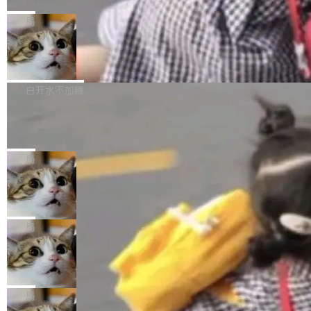
C版的产品，搭载“人机双写”重磅功能——你写
全球知名开源多媒体框架 FFmpeg 今天正式发
给 OpenAI 总法律顾问 Che Chang 发了封邮
你的，AI写AI的，同屏协作互不干扰。一句话让
布了 9.0 版本。这个版本除了带来新一代音视频
局
件，附了一封长信，要求 OpenAI 配合调查前苹
AI帮你干活，现在开启全新体验！ 温馨提示：
处理能力和硬件加速支持之外，还有一个特殊之
果员工带走机密信...
体验WorkBuddy鸿蒙PC版前，请将 HUAWEI M
亚马逊成本失控：AI 写代码烧掉 1215
处：FFmpeg 9.0 的代号是“Lei”。 这个名字，
万元，超预算 860%
atePad Edge 升级至 HarmonyOS 6.1.0.135S
来自中国开发者雷霄骅（Lei Xiaohua）。 对于
外媒近日曝光了亚马逊的多份内部报告显示，AI
P9 patch03及以上版本。 *升级路径：设置 > 搜
很多中国音视频开发者而言，这个名字并不陌
导致公司在多个项目上超支。《金融时报》报道
白开水不加糖
索“软件更新” > 检查更新，即可搜索新版本，下
生。十年前，他通过大量中文技术文章、源码分
称，仅一个项目的成本超支就高达 180 万美元
载安装完成升级即可。 没有...
析和开源示例，让一代开发者第一次真正理解 F
Hugging Face CEO 发声：中国正在开
（约合人民币 1215 万元）。 具体来说，一名工
源模型上碾压我们
Fmpeg，也成为很多人进入音视频开发领域的
程师借助 Anthropic 旗下 Claude Sonnet 模型
"他们正在开源模型上碾压我们。" Hugging Fac
“启蒙老师”。 而今年，恰好是雷霄骅离世十周
编写程序，目标是完成电商平台作者信息与商品
e CEO Clément Delangue 在 CNBC 的采访里
局
年。FFmpeg 社区最终选择用一个大版本的名
列表的数据匹配 —— 一项常规的数据处理任
没有拐弯抹角。他说中国正在赢得 AI 竞赛，而
字，留下了这份纪念。 雷霄骅曾是中国传媒大学
务，最终却产生了 180 万美元的账单，实际支出
当 AI agent 把源码变成了最好的扩展系
且按目前的速度，中国 AI 工具预计在今年底或
数字电视技术方向的博士生，长期从事视频、音
统，开发者工具必须开源
超出原定预算 860%。 更令人意外的是，该项目
2027 年就能追上美国前沿实验室的水平。 Dela
五年前，David Crawshaw 问过很多软件工程师
频技...
最终并未成功落地，而高额算力消耗持续运行长
ngue 把原因归结为一件事：开放协作。中国的
一个问题：你写过什么给自己用的程序？答案几
局
达 5 个月，公司直到财务对账时才察觉异常。这
AI 开发者在一个共享和协作的生态里加速迭代，
乎都是没有。工程师们整天用别人写的程序写程
意味着一个无人看管的 AI 程序，在近半年时间
而美国模型厂商在"闭门造车"。他的原话是 "buil
DeepSeek Harness 宣布内测邀请，全
序给别人用。偶尔有人自己写个博客系统、智能
里日夜不停地"烧钱"。 复盘显示，...
网最大规模开源 Agent 路演现场诞生
ding in silos"——各自为战，互不通气。 这个判
家居控制、家庭实验室，都算稀奇事。 Crawsh
一条内测招募帖，发出去的时候大概没人想到它
断从他嘴里说出来分量不同。Hugging Face 是
aw 是 Shelley 的作者，一个开源 AI coding age
会变成一场开源 Agent 生态的路演。 8月1日，
局
全球最大的开源 AI 平台，上面跑着上百万个模
nt。他最近在博客上写了一篇文章，核心论点很
DeepSeek Harness 团队负责人崔添翼（tiany