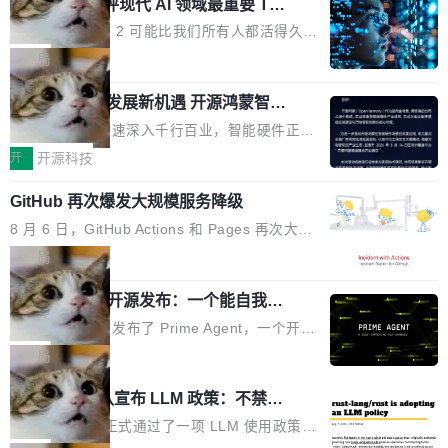
业化营销服务的需求从未如此迫切。 但市场扩容
xAI 前工程师评现代 AI 领域最重要 Top
n 这条推文引发了广泛讨论。他不是在说风凉
巧机身有效提升市面主流标准A...
3 开源项目
的同时,服务商的竞争逻辑正在改变。2026年Top
话，他是说出了一个圈内人尽皆知但很少公开捅
Flash Attention 2 可能比我们所有人都活得久。
Agency年度合辑的观察指出,“产品”这个离消费
破的事实。 Jordan 随后补充了一句软化声明：
这句话不是来自某个技术博客，而是出自 Hieu
局
者最近的载体,在整个品牌营销层面的权重显著变
「我不认为这些会议上大部分论文都在过度宣传
Pham 的一条推文。Hieu Pham 是谁？他是 xAI
高了。全域营销服务商的竞争正在从规模转向深
或造假。问题是，作为读者，如果你筛选出那些
共商智能硬件发展新机遇 开源鸿蒙智能
的早期工程师之一，在 Grok 训练基础设施团队
度,案例厚度、全域覆盖、多线协同...
硬件开发者日杭州站即将举行
看起来最令人兴奋的论文，那它们大部分都是过
工作过。近日他在 X 上发了一条帖子，列出了他
随着万物智联加速深入千行百业，智能硬件正从
度宣传的。」 这才是真正的痛点。不是所有论文
认为现代 AI 领域最重要的三个开源项目。 第一
单点设备迈向智能化、网联化、协同化发展。作
开
开源科技
都有问题，是最吸引眼球的那批论文最有问题。
个名字毫无悬念：Flash Attention 2。 Hieu 的
为面向全场景、跨终端的分布式操作系统，开源
他引用的帖子来自 Mathew Shen，一位 ICLR 2
理由很具体。FA 系列不需要解释，但 FA2 是他
GitHub 再次爆发大规模服务降级
鸿蒙通过统一技术底座和分布式能力，为不同类
026 的读者：「看了篇 ...
认为最重要的一个——复杂度恰到好处，刚好能
型智能设备的开发、连接与互联提供关键支撑，
8 月 6 日，GitHub Actions 和 Pages 再次大规
驱动你去学 CuTe，但还没被那些"邪恶的" Hopp
也为产业链企业探索产品创新与商业增长打开新
模服务降级，Actions 完全不可用超过 5 小时，
局
er++ 优化所淹没，足够容易修改和适配。 更关
的空间。 8月14日，开源鸿蒙智能硬件开发者日
webhook 停发，连自托管 runner 也因调度层故
键的是 FA2 的持久性...
（OHDD：OpenHarmony Hardware Develope
Prime Agent 开源发布：一个能自我改
障无法工作。Pages、Copilot code review、C
进的编程 Agent，ARC-AGI 3 超越人类
r Day）将在杭州启航。活动面向智能硬件产业
opilot coding agent 全部受影响。从检测到完全
Prime Intellect 发布了 Prime Agent，一个开源
专家基线
链企业和开发者，邀请行业专家与资深技术顾
恢复，大约 12 小时。 这是 2026 年 8 月的第六
的编程 Agent Harness，核心设计围绕两个抽
局
问，围绕开源鸿蒙技术能力、设备适配、芯片适
起事故，其中四起与 AI/Copilot 服务相关。 Git
象：Recursive Language Model（RLM）和 C
配、功耗与稳定性调优、兼容性测评及统一互联
Rust 项目团队宣布 LLM 政策：不禁
Hub 员工 kdaigle 在 HN 讨论中贴出了一组数
ontinual Harness。在 ARC-AGI 3 基准测试
等内容展开系统讲解和实战交流，帮助企业进一
止，但你要承认哪些代码不是你写的
据：2025 年全年 10 亿次 commit。现在，每周
上，Prime Agent + Opus 5 的组合达到了 95.
Rust 语言项目正式通过了一项 LLM 使用政策，
步了解开源鸿蒙在智能...
2.75 亿次，全年预计 140 亿次。GitHub...