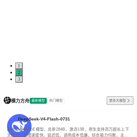
1
2
3
模力方舟
最新模型
热门模型
更多大模型
DeepSeek-V4-Flash-0731
高效轻量化MoE模型，总参284B，激活13B，原生支持百万超长上下
文能力。推理速度快、延迟低、调用成本低廉，综合能力均衡，主打