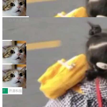
通过拉取过去一年内（从 PG 18 Beta1 时间点
和休闲娱乐竞争时间。" 这是 libexpat 维护者 S
的图像元素不在同一个子树中，则它们将不再关
至今）的所有 commit，同样交由 AI 分析提炼。
Firefox 153.0.3 发布
ebastian Pipping 写在博客里的话。8 月 4 日，
联 加...
经过人工复核，准确度令人满意。这一方法也为
他宣布了一个新消息：从 2026 年 8 月 1 日起，
Firefox 153.0.3 现已发布，具体更新内容如
社区爱好者提供了高效跟踪新版本的思路。
他可以全职维护 libexpat 了，最长 6 个月。发
下： New Smart Window 包含多项增强功能：
白开水不加糖
工资的是慕尼黑市政府。 libexpat 是一个 C99
<ul> <li>现在建议列表会显示更多结果，方便用
编写的流式 XML 解析器，MIT 许可证。和 libx
Cloudflare Computer 开源：你的 Age
户查找历史记录和切换到已打开的标签页。（<a
nt 需要一台电脑，而不是一个容器
ml2 一样，它是世界上使用最广泛的 XML 解析
href="https://bugzilla.mozilla.org/show_bug.c
Cloudflare 开源了名为 @cloudflare/computer
库之一。你的操作系统、浏览器、无数的基础设
gi?id=2019042">Bug&nbsp;2019042</a>）</l
的 npm 包。项目的核心论点是：容器不适合 Ag
局
施软件，很可能都在用它。而过去十年，维护它
i> <li>现在，助手可以直接使用 Exa 的网络搜索
ent 计算。真正适合的，是 Isolate。 Cloudflare
的人一直在用业余...
结果回答问题，而无需将问题转交给搜索引擎。
OpenAI 公开邮件和聊天记录回应苹果
工程师在这件事上没什么可谦虚的——他们用 W
诉讼，称“Apple is getting this wron
（<a href="https://bugzilla.mozilla.org/show_
orkers 跑了十年 Isolate。用 CEO Matthew Pri
上个月，苹果一纸诉状把 OpenAI 告上法庭，指
g”
bug.cgi?id=204...
nce 的话说：「我们一生都在用 Isolate 运行代
控其挖角苹果前员工并窃取商业秘密。苹果的诉
局
码，而 AI Agent 不需要容器，它们需要的是 Iso
状把 OpenAI 描述成一个系统性地从前东家挖
late。」 容器为什么不合适 容器的问题在于启动
HUAWEI MatePad Edge上架WorkBu
人、套取机密信息的对手。 OpenAI 没发律师
ddy鸿蒙PC版，说话就能干活的AI办公
和销毁都太重了。一个 Agent 要执行的任务可能
函，也没选择庭外沉默。它在官网贴了一篇博
全能AI工作台WorkBuddy鸿蒙PC版上架HUAWE
搭子
只需要几毫秒的 CPU 时间，但容器从冷启动到
文，标题只有六个字：Apple is getting this wro
I MatePad Edge应用市场，直接下载即可使
开
开源科技
就绪要花数秒。如果未来有十...
ng。 然后，它把邮件往来和 iMessage 聊天记
用，与鸿蒙电脑上的体验一致。值得一提的是，
录全贴了出来。 他发错人了 苹果外部律师 Gabr
FFmpeg 9.0 发布：代号“Lei”，以此纪
这是目前市面上唯一支持平板接入WorkBuddy P
念中国开发者雷霄骅
iel Gross 来自 Weil 律所，2 月 23 日下午 5:53