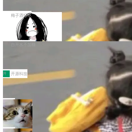
展开启新的篇章。
滞，过去三个月内没有任何条目完成更新，用户
如果你在 Spring Boot 里做过国际化，流程大概
提交的编辑请求也长期处于待处理状态。 Groki
是这样的：配 MessageSource 的 Bean、写 R
梅子酒好吃
pedia 于去年底上线，定位为由人工智能生成内
eloadableResourceBundleMessageSource、
容的百科平台，被马斯克视为传统众包百科网站
Apache Doris 4.1 全面增强 Iceberg：
声明 LocaleResolver、注册 LocaleChangeInt
支持 UPDATE、MERGE INTO 与 Iceb
维基百科的替代方案。Lawfare 调查发现，无论
erceptor…五六步之后才能看到第一行翻译文
Apache Doris 4.1 要补齐的，正是缺失的那一
erg V3
热门页面还是低关注度页面，均未出现近期更
本。 Solon 换了个方式。整个 i18n 模块围绕三
半。在已有查询能力的基础上，Doris 进一步支
白开水不加糖
新，相关问题并非局限于特定领域，而是在不同
个解析器、一个注解、一个工具类展开——没有
持了 UPDATE、DELETE、MERGE INTO 等数
主题和访问量页面中普遍存在。 调查人员最初认
XML、没有拦截器注册、没有样板配置。 资源
Testin XAgent：CIO智能测试落地指南
据修改操作、完整的表结构管理与分区演进，以
为，Grokipedia可能只是限...
文件的约定 把文件放到 resources/i18n/ 下： r
及 rewrite_data_files、expire_snapshots 等日
7月30日，TiD2026质量竞争力大会在北京中关
esources/i18n/messages.properties ...
常维护操作，并完整支持 Iceberg V3 格式。
村国家自主创新示范区会议中心开幕。本届大会
开
开源科技
由中关村智联软件服务业质量创新联盟主办，以
让非法状态不可表示：一篇关于 ADT
“智构可信·质创未来——AI原生时代的质量新范
的帖子在 Reddit 火了
式”为主题，直面AI从实验室走向规模化产业落地
有一种东西，一旦用过就回不去了。Alex Fedos
的核心质量命题。会上，《2026智能研发生产力
eev 管它叫"软件设计的基石"。 他说的东西不新
局
工具选型手册》发布，Testin云测的Testin XAge
鲜——代数数据类型（ADT），尤其是和类型
Cloudflare 开源内部企业 AI 平台 Clou
nt智能测试系统入选AI测试领域代表产品。对CI
（sum type）。但他说清楚了一件事：这不是类
dflare OS
O而言，这提示了一个转变：AI测试正在从效率
型系统的学术体操，是日常编码的思维方式。 文
Cloudflare 发布了一个开源项目 Cloudflare O
工具升级为企业的质量基础设施。 CIO面对的新
章从一个简单的例子切入。一个网站的深色主题
S。如果你只看官方博客，你会觉得这是又一
局