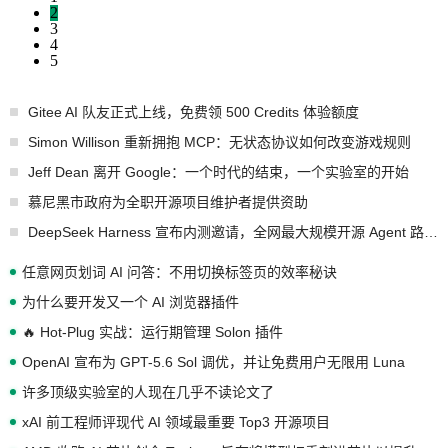
2
3
4
5
Gitee AI 队友正式上线，免费领 500 Credits 体验额度
Simon Willison 重新拥抱 MCP：无状态协议如何改变游戏规则
Jeff Dean 离开 Google：一个时代的结束，一个实验室的开始
慕尼黑市政府为全职开源项目维护者提供资助
DeepSeek Harness 宣布内测邀请，全网最大规模开源 Agent 路演现场诞生
任意网页划词 AI 问答：不用切换标签页的效率秘诀
为什么要开发又一个 AI 浏览器插件
🔥 Hot-Plug 实战：运行期管理 Solon 插件
OpenAI 宣布为 GPT-5.6 Sol 调优，并让免费用户无限用 Luna
许多顶级实验室的人现在几乎不读论文了
xAI 前工程师评现代 AI 领域最重要 Top3 开源项目