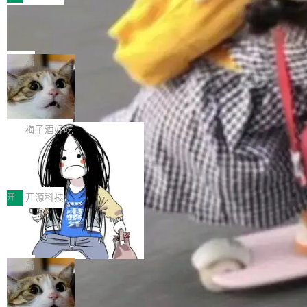
件。 腾讯网平团队在UCL-MPComm中实现了一
型或企业内部部署模型提升研发效率。但随着 AI
各领域的应用成果，覆盖技术底座、行业赋能、
个独立于业务线程的全局通信引擎（Engine），
Coding 从个人辅助工具逐步走向团队级、组织
Jeff Dean 离开 Google：一个时代的结
产品应用、支撑保障、专题等五大方向。深信服
并实...
束，一个实验室的开始
级应用，企业在规模化落地过程中，对安全性、
AI算力网关（AI创新平台）成功入选！ 随着各行
Google 员工编号 20。MapReduce 作者之一。
可控性和代码质量提出了更高要求。 首先是数据
各业的Agent走向规模化建设，算力构成形态逐
Bigtable 作者之一。TensorFlow 的作者之一。
局
安全与合规要求。对于大多数普通研发场景，公
渐丰富，用户关注的重点也在发生变化：不只是
Gemini 的架构师。Google 首席科学家。 Jeff D
有云模型能够满足快速试用和效率提升的需求。
让AI用起来，还要进一步看清混合算力时代下，
🔥 SolonCode v2026.8.4 发布：界面
ean 在 Google 工作了 27 年后，宣布离职。 他
但对于金融、能源、医疗等对数据安全要求较...
字体可调、22 种语言、记忆搜索增强
Token花在哪里、算力是否被充分利用，以及持
不是一个人走。一同离开的还有 Sanjay Ghema
打开终端就能上岗的全中文编码智能体，这一轮
续增长的AI成本该如何优化。 深信服AI算力网关
wat（Google 员工编号 23，Jeff Dean 二十多
把「看得清、用母语、记得住」三件事一次补
梅子酒好吃
正是围绕这些实际问题，从Token治理和成本治
年的编程搭档，MapReduce 和 Bigtable 的共同
齐。 SolonCode 是什么 SolonCode 是杭州无
理两个方面，让用户的每一份算力都看得清、管
作者）、Quoc Le（Google 大脑核心成员，Se
让“代码语义理解”深度释放AI Coding
耳科技研发的企业级终端编码智能体——一位全
得住、用得稳、省得下、更安全！ 一、从现在开
价值潜能：华为云码道（CodeArts）
q2Seq 和 DocAI 的共同发明人）以及 Oriol Vin
中文驱动的数字员工，自主理解需求、规划步
一、代码仓深度理解技术的作用与价值 在软件工
始，Token使用一目...
代码仓技术解析
yals（Gemini 联合负责人，AlphaSta...
骤、编写代码。不挑模型、不挑平台，curl 一行
程实践中，代码仓是企业核心知识资产的主要载
开
开源科技
装完即用。 开源地址：Gitee · GitCode · GitHu
体。企业级代码仓库通常包含数十万乃至数百万
b 安装 支持 Java 8+（8~26）、macOS / Linu
一条“删库”命令跑 17 小时，算法工程
个文件，其规模远超单次模型调用可承载的上下
师删光 89TB 数据只为干私活
x / Windows / Harmony PC。 # macOS / Linu
文窗口。随着项目规模的持续扩张与代码历史的
最高人民检察院8月4日公布了一起案件：北京一
x / Harmony PC curl -fsSL https://solon.noea
不断累积，代码仓中的模块关系、接口契约、业
名90后算法工程师王某，为了给自己接的私活腾
局
r.org/solon...
务逻辑等关键信息往往分散于数十乃至数百个文
服务器空间，删光了公司AI游戏部门的全部核心
件之中，形成高度复杂的知识关联网络。传统的
Cloudflare 分享推理优化实践：KV ca
数据。 王某2024年1月入职东城区某科技公司AI