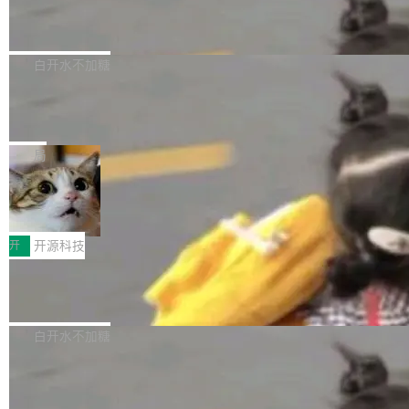
6的终端设备已突破7000万台，注册开发者数量
zen 9000/8000/7000系列处理器，并针对X3D
Dgraph v25.4.0 发布，具有图形后端的
窗口推了又推。好到合进 main 分支的代码，我
已突破 1100 万。随着鸿蒙生态汇聚越来越多的
原生 GraphQL 数据库
处理器特性进行平台级优化。其搭载X3D鸡血模
们自己都没看完。 这事不是个例。GitLab 调研
Dgraph 是一个水平可扩展的分布式 GraphQL
高质量游戏...
式2.0，可根据不同使用场景释放处理器潜力，
过 1528 名开发者，85% 说 AI 把瓶颈从写代码
数据库，有一个图形后端。作为一个原生的 Gra
白开水不加糖
帮助玩家在游戏与高负载应用中获得更充分的性
转移到了审代码。 写代码有人替你干了。但审代
phQL 数据库，它严格控制数据在磁盘上的排列
能表现。 在核心规格方面，B850 AO...
码、把关发版这两道关，还得靠人肉扛。 V5.0
竹知了：一个零依赖的单文件 HTML，
方式，以优化查询性能和吞吐量，减少集群中的
把儿时竹蝉玩具搬进浏览器
想让 AI 一起盯。
磁盘寻道和网络调用。 Dgraph v25.4.0 现已发
竹知了（zhuzhiliao）是那种小时候路边摊上几
布，具体更新内容包括： feat(zero)：Zero 现
块钱的玩意儿——一根小竹签，一个竹筒，一头
局
支持 --security superflag（token=...;whitelist
系着涂了松香的线。甩起来，竹膜震动，发出“哇
=...），与 Alpha 版本的格式一致，并据此对其
30倍效率升级：解锁医学影像数据要素
——哇”的蝉鸣声。实物越来越难找了，有开发者
价值化的真实路径
管理 HTTP 端点进行授权。 <blockquote> <p>
把它做成了 Web 玩具，放在 zhuzhiliao.imsai.c
完成一例腹部CT影像标注，张医生过去需要约1
<span><strong>警告：</strong>&nbsp;Zero
c 上，并在 GitHub 开源。 玩法很简单：按住屏
20个小时。他必须在数百张连续影像上，一笔一
开
开源科技
的 admin ...
幕画圈，或者直接甩手机。页面会实时显示转速
笔勾画边界，一层一层识别肌肉组织。如今，使
（圈/秒），声音来自真实竹知了录音的 1.72 秒
Apache Dubbo-go v3.3.2 正式发布
用东软飞标医学影像标注平台，同样的工作缩短
采样，无缝循环。音频解码失败时，还有一套合
至4小时，效率提升30倍。 这组数字背后，改变
这个版本面向生产环境，重心在内核稳定性。我
成兜底——锯齿波振荡器模拟脉冲，并联带通共
的不只是速度，而是把医学影像转化为AI能力的
们彻底收敛了旧配置体系，扩展了 Triple 协议与
白开水不加糖
振峰模拟竹膜和筒腔共鸣。 技术细节上，物理引
路径真正打通了。 大型医院积累的影像数据规模
泛化调用能力，加强了应用级元数据和服务治
擎是绳系质点模型：重力、弹性绳（只拉不
庞大，但不能直接用于训练模型。器官、病灶和
Calibre 9.12 发布，功能强大的开源电
理，同时集中修了并发安全、资源泄漏和热路径
推）、空气阻力，1/240 秒定步长积...
子书工具
组织边界，必须由专业医生逐层识别、标记和校
性能问题。
Calibre 开源项目是 Calibre 官方出的电子书管