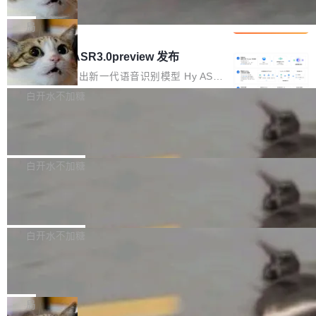
che 量化 + 权重压缩，吞吐量提升 4
代码检索手段（如关键词匹配、目录遍历）仅能
短剧部门，有互联网大厂背景。在公司内部架构
Kimi 和 GLM 是当前最强的大模型系列之一，但
1%，成本降 30%
在语法层面完成文本定位，难以触及代码的语义
调整期间，部门三次通知全员将数据从A集群迁
它们有一个共同的问题：太吃显存了。月之暗面
局
内涵与结构关联，导致开发者使用代码智能体在
移到B集群，王某都回复了"收到"。 他没有迁移
的 Kimi K 系列和智谱的 GLM 都是长上下文、M
理解大规模代码仓时面临显著"代码仓理解"瓶
腾讯混元 Hy ASR3.0preview 发布
数据。2024年9月3日下午4点，他使用此前登录
oE 架构的大模型，好用到让人上瘾，但 GPU 显
颈。 代码仓深度理解服务（以下简称" CodeBas
的账号密码进入A集群，输入了一条被程序员圈
存永远不够用。 Cloudflare 的 Workers AI 团队
腾讯混元正式推出新一代语音识别模型 Hy ASR
e深度理解服务"）是华为云码道（CodeA...
称为"删库跑路"的命令——最高管理员权限、无
一直在跑这些模型的推理。他们在官方博客上发
3.0preview。基于最新一代大语言模型 Hy3 的
白开水不加糖
需确认、强制递归删除。17个小时后，运维人员
了一篇技术文章，详细拆解了三种让大模型在 G
语言理解能力，以及融合了高精度语音识别与深
发现异常并中止进程时，89TB数据已经没了。
Pale Moon 34.3.2 发布，苍月浏览器
PU 上跑得更省、更快的技术手段——KV cache
度语义理解能力，实现了语音识别能力的全面升
删掉的是AI游戏部门的全部开发文件，包括公司
量化、模型权重压缩、以及共享 KV cache 的完
级。 根据介绍，Hy ASR3.0preview 目标在于：
Pale Moon 34.3.2 现已发布，这是一个安全更
自研的多个文生3D和...
整性保护。效果是：吞吐量提升 41%，每 token
让语音识别不再只是听清，而是真正听懂。通过
新和少量网页兼容性修复版本。 Changes/fixe
白开水不加糖
成本降低 30%，精度不变。 FP8 省的不仅是显
先理解你的语境和意图，再把准确的文字直接给
s： 实现了URL.Parse()便捷功能 对浏览器内部
存 KV cache 是推理时最吃显...
到你。从“逐字转写、单点优化”演进为“理解语
PostgreSQL 18/19 新特性深度解读
函数添加了多项边界检查，以避免潜在的越界访
境、兼容场景、一键直出”。 Hy ASR 3.0 previe
问、下溢和溢出。（DiD） 修复了加载和解析内
演讲者分享了一个有趣的实践：面对 PG 18 已
w 不要求标准普通话，方言识别覆盖粤语、吴语
容提供的字体时出现的几个问题 为避免音频加
发布的 Release Notes，他利用 AI 工具（如 Co
白开水不加糖
等 10 大方言片区和 20 余个二级小片区。在开
载、处理和播放过程中可能出现的一系列错误，
pilot）对数千条 commit 日志进行自动分析，先
源评测集中，Hy ASR 3.0 preview 在多语种的
对音频采样频率设定了下限 采样率低于 8kHz
慕尼黑市政府为全职开源项目维护者提
让模型总结出三十余条潜在特性，再逐条要求生
WER（...
供资助
（通常被认为是 "telephone"/"walkie-talkie" 音
成详细解释和代码校验，最终筛选出对用户体感
"在过去大约 10 年的大部分时间里，libexpat 的
质的最低采样率）的音频格式将被拒绝 修复了 C
最强的若干项。对于尚未正式发版的 PG 19，则
维护工作一直与我的日常工作、家务、社交生活
局
SS 圆角虚线样式中可能存在的问题 如果表单中