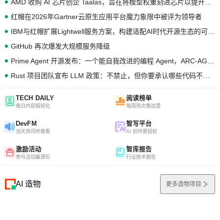
AMD 收购 AI 芯片创企 Taalas，旨在将模型权重刻进芯片以提升推理性能
红帽在2026年Gartner云原生应用平台魔力象限中被评为领导者
IBM与红帽扩展Lightwell服务方案，构建适配AI时代开源生态的可信基础设施
GitHub 再次爆发大规模服务降级
Prime Agent 开源发布：一个能自我改进的编程 Agent，ARC-AGI 3 超越人类专家基线
Rust 项目团队宣布 LLM 政策：不禁止，但你要承认哪些代码不是你写的
TECH DAILY
阅读榜单
每日内容报纸化
每周热文看这里
DevFM
智写平台
当天资讯听着看
AI 创作更轻松
激励活动
智库报告
参与活动赢源石
行业技术报告
AI 造物
更多造物项目