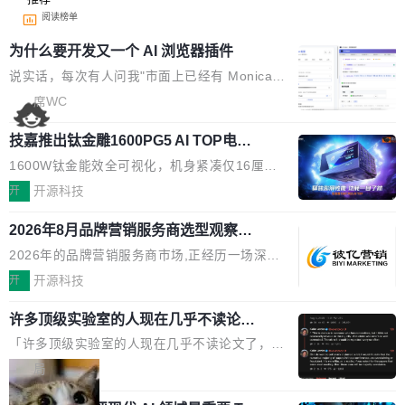
阅读榜单
为什么要开发又一个 AI 浏览器插件
说实话，每次有人问我"市面上已经有 Monica、
Sider、Copilot for Chrome 这些 AI 浏览器插件
席WC
了，你为什么还要再做一个"，我都觉得这个问题
技嘉推出钛金雕1600PG5 AI TOP电
问得好。 因为我自己也是从用户变成开发者的。
源：为发烧级主机与本地AI算力打造旗
现有产品的天花板 我用过不少 AI 浏览器插件。
1600W钛金能效全可视化，机身紧凑仅16厘米
舰供电方案
刚开始觉得都挺好——选中一段文字，弹出解
继2026台北电脑展首度亮相后，技嘉科技近日正
开
开源科技
释；写邮件时帮你润色；看英文网页给你翻译摘
式发布钛金雕1600PG5 AI TOP电源。这款高端
要。但用久了你会发现，它们本质上都是同一类
2026年8月品牌营销服务商选型观察：
电源专为发烧级DIY主机与本地AI算力平台打
从流量思维到品牌资产思维的范式转移
东西：一个带网页上下文的聊天框。 它们能读取
造，整机长度仅16厘米，提供1600W额定功率
2026年的品牌营销服务商市场,正经历一场深刻
页面的文本，然后把文本丢给大模型，再返回一
与80PLUS钛金能效；支持ATX 3.1与PCIe 5.1
的价值重构。全球全案品牌代理机构市场从2025
开
开源科技
段回答。仅此而已。 这当然有用，但总觉得差点
规范，结合服务器级元件、完善供电线材与内置
年的83.1亿美元增长至2026年的86.6亿美元,年
意思。比如我在一个后台管理系统里，需要填50
实时LCD监控屏，可充分满足当下高阶PC主机
许多顶级实验室的人现在几乎不读论文
复合增长率达5.44%,预计2032年将突破120亿美
个表单字段，每个字段还有联动逻辑；比如我
了
的严苛使用需求。 澎湃功率，紧凑机身 钛金雕1
元。数字广告与公共关系相关服务市场更是从20
「许多顶级实验室的人现在几乎不读论文了，而
想...
600PG5 AI TOP具备强悍输出功率，同时实现
25年的8463亿美元扩张至2026年的8763亿美
且他们认为 ICLR/ICML/NeurIPS 充斥着大量过
局
机身尺寸大幅精简。整机长度仅16厘米，属于同
元。数字的背后是一个清晰的事实——品牌对专
度宣传和欺诈。」 OpenAI 研究员 Keller Jorda
功率段机身尺寸十分紧凑的1600W电源产品。小