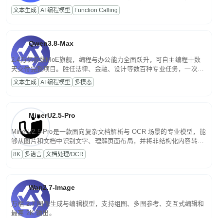
高并发、轻量化任务，适合日常对话、内容创作、基础 RAG、批量
文本生成
AI 编程模型
Function Calling
文案处理等普惠刚需场景。
Qwen3.8-Max
2.4万亿参数MoE旗舰，编程与办公能力全面跃升，可自主编程十数
天交付完整项目。胜任法律、金融、设计等数百种专业任务，一次对
话端到端交付生产级成果。原生视觉理解贯穿规划、执行与验证全流
文本生成
AI 编程模型
多模态
程，支持超长文档与长视频的深度语义解析。长程任务中自主规划与
闭环迭代，持续进化。
MinerU2.5-Pro
MinerU2.5-Pro是一款面向复杂文档解析与 OCR 场景的专业模型，能
够从图片和文档中识别文字、理解页面布局，并将非结构化内容转换
为便于存储、检索和二次处理的结构化结果。
8K
多语言
文档处理/OCR
Wan2.7-Image
万相 2.7 图像生成与编辑模型，支持组图、多图参考、交互式编辑和
最高 2K 输出。