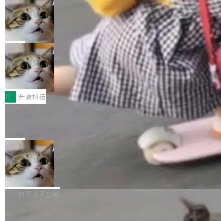
现实 过去两年，CIO们的焦虑清单上多了两项：
设置，如果用布尔值 + 可空字段来表示——bool
个"AI 知识库 + 聊天机器人"——每个大厂都在
一是如何让大模型和智能体应用安全地从PoC走
ean 表示是否可切换，nullable 的默认模式、浅
Deno 团队开源 Celld，可自托管的分
做，没什么新鲜的。 但 Kenton Varda 在 Twitte
向生产，二是如何让测试团队跟得上AI应用...
布式 Durable Objects
色方案、深色方案——会产生大量无意义的组
r 上把事情说清楚了： 今天我们发布了 Cloudfla
Ryan Dahl 领导的 Deno 团队推出了最新开源项
合。方案缺了、配置冲突了、全 null 了。要知道
re OS，一个带连接器的聊天机器人，跟其他所
目 Celld，一个能在自己机器上运行 Cloudflare
局
哪些组合有效，作者说，你得靠"文档、校验、或
有科技公司做的一样。只不过，实际上它不一
Workers 和 Durable Objects 的守护进程。 设
者部落知识"。 换个写法。Rust 的 enum，两个
样。这是 Sandstorm.io 的重制版，我十年前的
鲁大师7月新机性能/流畅/AI榜：vivo夺
计思路很直接：每个对象是一个独立的 SQLite
变体：Switchable...
性能、流畅双第一，三星Galaxy Z系列
那个创业公司。不同的是，这次它构建在 Cloudf
数据库，按名称寻址，复制到你自己的 S3 兼容
2026年7月的手机市场，由于存储等硬件成本暴
新折叠缺席
lare Workers 上——我花了九年时间搭建的平台
存储库里。节点之间只通过这个存储库协调——
增，手机厂商的日子也不好过啊，新机速度明显
开
开源科技
——并且深度集成了 AI。这基本上是我十年秘密
没有控制平面，没有共识协议。每个对象自带一
放缓，因此硝烟味淡了许多。新机参数规格除开
计划的顶峰。 十年前，Ken...
个小型数据库，应用天然按分片构建，单个数据
Zed 推出 DeltaDB，一个记录 commit
高价的三星折叠（三星Galaxy Z Fold8 Ultra / Z
之间所有操作的版本控制系统
库的竞争和爆炸半径问题在设计层面就被消除
Fold8 / Z Flip8）外，其余要么是中低端机器，
Zed 编辑器团队发布了新项目——DeltaDB，一
了。 闲置的 cell 会休眠到几乎不占资源。当 cel
例如iQOO Z11i、REDMI Note 17、REDMI No
个在 git commit 之间记录每一次编辑操作的版
局
l 迁移或唤醒时，新宿主从 S3 恢复 SQLite 数据
te 17 Pro、OPPO K15，要么是vivo X300 E这
本控制系统。目前处于 Early Access 阶段。 De
库继续执行。存储库是持久化的唯一真相...
样的次旗舰。 Galaxy Z Fold8 Ultra / Z Fold8 /
SpaceXAI 单季资本开支达 183 亿美元
ltaDB 的核心思路直接写在 landing page 最显
Z Flip8三款折叠屏新机均在7月22日发布，且全
眼的位置：「Software is made between com
根据风险投资人Tomer Tunguz 博客（VC 分
部搭载骁龙8 Elite Gen5 for Galaxy，它们本该
mits」——软件是在 commit 之间写出来的。git
析）披露的最新分析与第二季度业绩报告，Spac
白开水不加糖
是7月性...
只记录了你提交的最终状态，但真正的工作过程
eXAI在上个季度的总资本支出飙升至183.7亿美
——打字、删改、试错、agent 对话——都在 co
Meta 发布终端编程 Agent“Muse Cod
元。其中，绝大部分资金被直接用于 AI 领域，