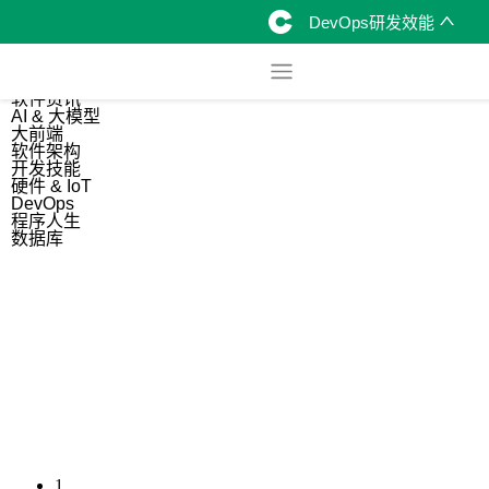
DevOps研发效能
综合
开源资讯
软件资讯
AI & 大模型
大前端
软件架构
开发技能
硬件 & IoT
DevOps
程序人生
数据库
1