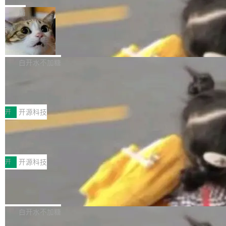
一在人才争夺战中失血的公司。六月，Google
er HE-AAC 960 解码 (DAB+) transpose_cuda
Code 在 X 上发帖：「DeepSeek Flash did 8T
局
连失两员大将：Noam Shazeer 去了 Op...
filter 添加 AMF Frame Rate Converter (vf_frc
tokens on August 1st. 5T of free usage + 3T
_amf) filter SMPTE 2094-50 元数据支持和直
NetBSD 11.0 正式发布
on OpenCode Go.」79.8 万次浏览，连带着 #
通 ProRes RAW VideoToolbox 硬件加速器 AP
DeepSeek一天消耗了8万亿# 上了微博热搜——
NetBSD 11.0 现已正式发布，这是 NetBSD 操
V ...
注意这是 OpenCode 一家的消耗。 OpenCode
作系统的第十八个主要版本。 自 NetBSD 10.1
白开水不加糖
是 Anomaly 出品的 AI 编程工具，套餐 10 美元/
以来的变化 更新亮点： 新增对 RISC-V 处理器
月。用户交了 10 美元，就能用 DeepSeek Flas
2026 ChinaJoy鸿蒙游戏增长臻享会举
架构的支持。NetBSD 11.0 是首个支持 64 位 R
办，鲸鸿动能系统呈现游戏行业解决方
h 随便写代码，按网友说法：「怎么使劲用也用
ISC-V 平台的稳定版本，涵盖一系列基于 StarFi
8月1日，2026 ChinaJoy期间，鸿蒙游戏增长臻
案
不完。」5T 来自免费额度，3T 来自 Go...
ve JH71XX 的设备，例如 VisionFive 2、PINE
享会在上海举办。鸿蒙生态的全场景智慧营销平
开
开源科技
64 STAR64，以及 QEMU。 增强了对 POSIX.1
台鲸鸿动能协同华为游戏中心，面向游戏行业开
-2024 和 C23 编程接口标准的兼容性。 compat
技嘉X3D系列再添新成员 B850 AORU
发者及生态伙伴，系统呈现了平台在游戏领域的
S ELITE X3D主板强化性能体验
_linux(8) 增强了对 Linux 系统调用的支持，包
完整能力版图——从IAP高价值用户的全周期经
面向AMD Ryzen X3D处理器玩家，技嘉X3D系
括 epoll（围绕 kqueue 实现）、POSIX 消息队
营、到IAA游戏的“买变一体”正循环、再到联运与
列主板阵容迎来新成员——B850 AORUS ELITE
开
开源科技
列、...
广告协同的全链路经营闭环，以及面向全球市场
X3D。作为面向主流高性能平台打造的全新主板
的出海增长布局。 华为终端云业务商业化销售负
Zadig v5.0 发布：AI 发布专员与 AI 审
产品，B850 AORUS ELITE X3D延续技嘉在X3
查专员上线
责人在开场致辞中表示，游戏开发者的核心诉求
D平台优化上的技术积累，旨在为游戏玩家带来
我们团队这几天最大的卡点不是 AI 写得不够
已不再是“多一个投放渠道”，而是一套能够持续
更稳定、更高效的装机选择。 B850 AORUS ELI
好，是 AI 写得太好了。 好到审查排期从两天的
白开水不加糖
驱动增长的体系。截至目前，搭载HarmonyOS
TE X3D基于AMD AM5平台打造，支持AMD Ry
活儿拖成了五天。PR 一堆起来没人敢合，发布