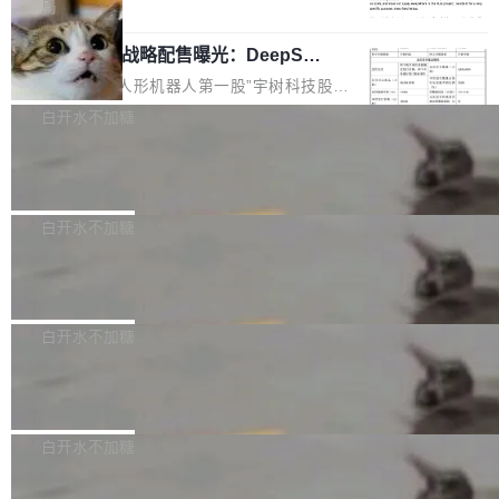
5% RHAE Best@1，超过了 ARC 报告的人类专
覆盖 rust-lang/rust 单一仓库的代码贡献。这不
局
家基线 95.4%。 不是又一个 coding agent 包装
是项目级别的官方立场，目前由五个团队采纳，
宇树科技 IPO 战略配售曝光：DeepSe
器 Prime Agent 的架构和市面上大多数 coding
但它可能是主流开源项目中关于 AI 辅助贡献最
ek 获配 93.3 万股，锁定 36 个月
agent 有本质区别。大多数 agent harness 的设
细致的一份规则。 政策的核心只有一句话：LLM
8月6日晚间，“人形机器人第一股”宇树科技股份
计是基于早期模型的能力—...
可以用来分析、提炼、审阅、建议，但不能用来
有限公司披露IPO发行价格及战略配售结果，杭
白开水不加糖
创作。 具体来说，LLM 生成的代码可以提交，
州深度求索人工智能基础技术研究有限公司（De
但必须满足五个条件：预先安排、非关键、高质
Docker 29.7.2 发布
epSeek）获配93.3399万股，按150.8元/股发行
量、充分测试、充分审查，并且必须披露。LLM
价格计算，认购金额约1.41亿元，股份锁定期为
Docker 29.7.2 现已发布，具体更新内容如下：
不得生成涉及安全性的关键变更，除非作者本身
36个月。 公告显示，本次宇树科技战略配售对
Bug fixes and enhancements 修复多次传递同
白开水不加糖
就是领域专家。即使如此，政策也"强烈不建
象主要包括长期投资机构、与公司业务具有战略
一环境变量时，docker service create和docker
议"这么做。 对于不披露的情况，审核者可以直
合作关系或长期合作愿景的大型企业、科创板保
Apache Fluss 毕业成为顶级项目
service update会发生 panic 的问题。docker/cl
接关闭 PR，无需解释。 政策作者 Jynn Ne...
荐人跟投子公司，以及公司高级管理人员和核心
i#7145 修复了 Docker Engine 29.7.0 中引入的
今年 7 月，Apache Fluss 的毕业提案在 Apach
员工参与设立的专项资产管理计划。其中，Dee
一个回归问题，该问题导致拉取镜像时会拒绝包
e 孵化器项目管理委员会（IPMC）投票中获得
白开水不加糖
pSeek作为与宇树科技具备战略合作关系的企
含绝对 hardlink 目标的镜像（此类镜像由某些镜
全票通过，随后获 Apache 软件基金会董事会批
业，获配股份数量占本次发行数量的2.31%。 除
像构建工具生成）。moby/moby#53305 修复了
马斯克 AI 百科项目 Grokipedia 被曝数
准。今天，Apache 软件基金会正式宣布 Apach
DeepSeek外，腾讯旗下上海启善投资有限公司
月未更新
Docker Engine 29.7.0 中引入的一个回归问
e Fluss 孵化毕业，成为 Apache 顶级项目（TL
埃隆·马斯克推出的AI百科项目 Grokipedia 被曝
获配9...
题，该问题可能导致在旧版 Linux 内核...
P）！这一里程碑不仅标志着 Fluss 迈入新的发
长期停止内容更新，未能实现其作为“AI版维基百
白开水不加糖
展阶段，也将进一步推动流式存储、实时湖仓与
科”替代品的目标。 据 Lawfare 最新调查，自今
AI 数据基础加速融合，为实时数据基础设施的发
Solon I18n：三种解析器，零样板代码
年4月以来，Grokipedia 页面更新功能基本停