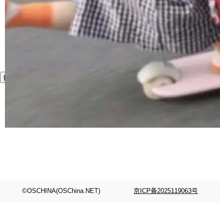
©OSCHINA(OSChina.NET)
京ICP备2025119063号