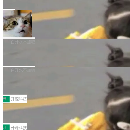
e” 和 Muse Spark 1.2 模型
mmit 之间的空隙里丢失了。 DeltaDB 要做的就
金额高达158.3亿美元，这一单项投入已经逼近
Meta 今天发布了两款 AI 产品：Muse Code，
是把这段空隙补上。 回退到任何一次编辑：Delt
微软同期总资本开支的四成。 与亚马逊、Alpha
一个在终端里运行的编程 agent；Muse Spark
局
aDB 捕获 commit 之间的每一次操作，...
bet、微软以及 Meta 等传统科技巨头相比，Spa
1.2，驱动这个 agent 的新模型。一句话概括：
ceXAI的资金消耗速度尤为引人瞩目。然而，支
美团开源 LoHoSearch，用知识图谱校
你可以用 curl -fsSL https://dev.meta.ai/install.
准 AI 能力认知
撑庞大支出的资金来源却呈现出截然不同的面
sh | bash 安装一个能在大项目里自动规划、写
机器出题的前提，是让机器拥有全局视野。整个
貌。数据显示，微软和 Meta 主要依托充沛的经
代码、验证结果的 AI 终端工具。 据介绍，Muse
构建流程可以分为四个环节：建图 → 控制难度
白开水不加糖
营现金流来覆盖资本开支，其资本支出覆盖率分
Code 是 Meta 的编程 agent 产品。它和市场上
→ 质量把关 → 数据概览。
别达到155% 和106%;而SpaceXAI的经营现金
腾讯开源 UCL-MPComm 通信库
已有的终端编程 agent 在设计理念上有几个明显
流仅能覆盖资本开支的12...
的差异点。 异步后台 agent：Muse Code 有一
腾讯网平团队宣布开源了 UCL-MPComm 通信
个主 agent 循环，外加一组后台 agent。这些后
库，并将作为transport接入Mooncake TENT。
白开水不加糖
台 agent...
该通信库针对AI Memory池化场景的数据传输需
CoStrict入选工信部2025人工智能应用
求进行了深度优化，能够实现数据中心内大规模
典型案例
计算节点间多种内存类型的高性能通信。 UCL-
近日，工信部科技司公示《2025人工智能应用典
MPComm将作为一种传输引擎接入Mooncake T
型案例入选名单》，深信服“面向企业研发场景的
开
开源科技
ENT，实现零拷贝传输性能提升30%、非零拷贝
开源 AI 编程平台 CoStrict 应用”凭借卓越的技术
传输性能最高提升5倍。UCL-MPComm底层基
深信服AI算力网关入选工信部人工智能
创新与落地成效成功入选。 全链路私有化部署，
应用典型案例！
于自研UCL-Engine通信引擎，后续腾讯网平将
助力企业AI研发安全落地 当前，越来越多企业已
前不久，工业和信息化部正式发布《2025年人工
持续开源更多基于UCL-Engine的高性能通信组
经开始引入 AI Coding 工具，通过调用公有云模
智能应用典型案例名单》，集中展示人工智能在
开
开源科技