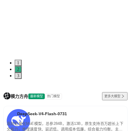
1
2
3
模力方舟
最新模型
热门模型
更多大模型
DeepSeek-V4-Flash-0731
高效轻量化MoE模型，总参284B，激活13B，原生支持百万超长上下
文能力。推理速度快、延迟低、调用成本低廉，综合能力均衡，主打