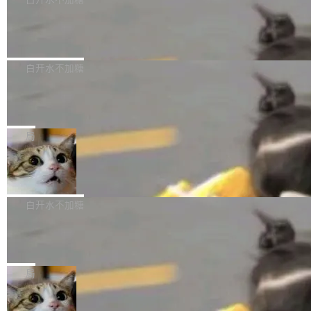
成本降低 30%，精度不变。 FP8 省的不仅是显
先理解你的语境和意图，再把准确的文字直接给
s： 实现了URL.Parse()便捷功能 对浏览器内部
存 KV cache 是推理时最吃显...
到你。从“逐字转写、单点优化”演进为“理解语
PostgreSQL 18/19 新特性深度解读
函数添加了多项边界检查，以避免潜在的越界访
境、兼容场景、一键直出”。 Hy ASR 3.0 previe
问、下溢和溢出。（DiD） 修复了加载和解析内
演讲者分享了一个有趣的实践：面对 PG 18 已
w 不要求标准普通话，方言识别覆盖粤语、吴语
容提供的字体时出现的几个问题 为避免音频加
发布的 Release Notes，他利用 AI 工具（如 Co
白开水不加糖
等 10 大方言片区和 20 余个二级小片区。在开
载、处理和播放过程中可能出现的一系列错误，
pilot）对数千条 commit 日志进行自动分析，先
源评测集中，Hy ASR 3.0 preview 在多语种的
对音频采样频率设定了下限 采样率低于 8kHz
慕尼黑市政府为全职开源项目维护者提
让模型总结出三十余条潜在特性，再逐条要求生
WER（...
供资助
（通常被认为是 "telephone"/"walkie-talkie" 音
成详细解释和代码校验，最终筛选出对用户体感
"在过去大约 10 年的大部分时间里，libexpat 的
质的最低采样率）的音频格式将被拒绝 修复了 C
最强的若干项。对于尚未正式发版的 PG 19，则
维护工作一直与我的日常工作、家务、社交生活
局
SS 圆角虚线样式中可能存在的问题 如果表单中
通过拉取过去一年内（从 PG 18 Beta1 时间点
和休闲娱乐竞争时间。" 这是 libexpat 维护者 S
的图像元素不在同一个子树中，则它们将不再关
至今）的所有 commit，同样交由 AI 分析提炼。
Firefox 153.0.3 发布
ebastian Pipping 写在博客里的话。8 月 4 日，
联 加...
经过人工复核，准确度令人满意。这一方法也为
他宣布了一个新消息：从 2026 年 8 月 1 日起，
Firefox 153.0.3 现已发布，具体更新内容如
社区爱好者提供了高效跟踪新版本的思路。
他可以全职维护 libexpat 了，最长 6 个月。发
下： New Smart Window 包含多项增强功能：
白开水不加糖
工资的是慕尼黑市政府。 libexpat 是一个 C99
<ul> <li>现在建议列表会显示更多结果，方便用
编写的流式 XML 解析器，MIT 许可证。和 libx
Cloudflare Computer 开源：你的 Age
户查找历史记录和切换到已打开的标签页。（<a
nt 需要一台电脑，而不是一个容器
ml2 一样，它是世界上使用最广泛的 XML 解析
href="https://bugzilla.mozilla.org/show_bug.c
Cloudflare 开源了名为 @cloudflare/computer
库之一。你的操作系统、浏览器、无数的基础设
gi?id=2019042">Bug&nbsp;2019042</a>）</l
的 npm 包。项目的核心论点是：容器不适合 Ag
局
施软件，很可能都在用它。而过去十年，维护它
i> <li>现在，助手可以直接使用 Exa 的网络搜索
ent 计算。真正适合的，是 Isolate。 Cloudflare
的人一直在用业余...
结果回答问题，而无需将问题转交给搜索引擎。
OpenAI 公开邮件和聊天记录回应苹果
工程师在这件事上没什么可谦虚的——他们用 W