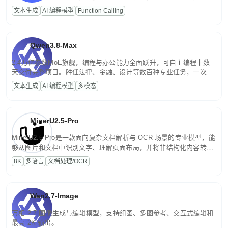
高并发、轻量化任务，适合日常对话、内容创作、基础 RAG、批量
文本生成
AI 编程模型
Function Calling
文案处理等普惠刚需场景。
Qwen3.8-Max
2.4万亿参数MoE旗舰，编程与办公能力全面跃升，可自主编程十数
天交付完整项目。胜任法律、金融、设计等数百种专业任务，一次对
话端到端交付生产级成果。原生视觉理解贯穿规划、执行与验证全流
文本生成
AI 编程模型
多模态
程，支持超长文档与长视频的深度语义解析。长程任务中自主规划与
闭环迭代，持续进化。
MinerU2.5-Pro
MinerU2.5-Pro是一款面向复杂文档解析与 OCR 场景的专业模型，能
够从图片和文档中识别文字、理解页面布局，并将非结构化内容转换
为便于存储、检索和二次处理的结构化结果。
8K
多语言
文档处理/OCR
Wan2.7-Image
万相 2.7 图像生成与编辑模型，支持组图、多图参考、交互式编辑和
最高 2K 输出。