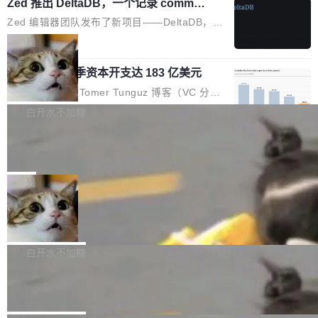
个小型数据库，应用天然按分片构建，单个数据
Zed 推出 DeltaDB，一个记录 commit
高价的三星折叠（三星Galaxy Z Fold8 Ultra / Z
之间所有操作的版本控制系统
库的竞争和爆炸半径问题在设计层面就被消除
Fold8 / Z Flip8）外，其余要么是中低端机器，
Zed 编辑器团队发布了新项目——DeltaDB，一
了。 闲置的 cell 会休眠到几乎不占资源。当 cel
例如iQOO Z11i、REDMI Note 17、REDMI No
个在 git commit 之间记录每一次编辑操作的版
局
l 迁移或唤醒时，新宿主从 S3 恢复 SQLite 数据
te 17 Pro、OPPO K15，要么是vivo X300 E这
本控制系统。目前处于 Early Access 阶段。 De
库继续执行。存储库是持久化的唯一真相...
样的次旗舰。 Galaxy Z Fold8 Ultra / Z Fold8 /
SpaceXAI 单季资本开支达 183 亿美元
ltaDB 的核心思路直接写在 landing page 最显
Z Flip8三款折叠屏新机均在7月22日发布，且全
眼的位置：「Software is made between com
根据风险投资人Tomer Tunguz 博客（VC 分
部搭载骁龙8 Elite Gen5 for Galaxy，它们本该
mits」——软件是在 commit 之间写出来的。git
析）披露的最新分析与第二季度业绩报告，Spac
白开水不加糖
是7月性...
只记录了你提交的最终状态，但真正的工作过程
eXAI在上个季度的总资本支出飙升至183.7亿美
——打字、删改、试错、agent 对话——都在 co
Meta 发布终端编程 Agent“Muse Cod
元。其中，绝大部分资金被直接用于 AI 领域，
e” 和 Muse Spark 1.2 模型
mmit 之间的空隙里丢失了。 DeltaDB 要做的就
金额高达158.3亿美元，这一单项投入已经逼近
Meta 今天发布了两款 AI 产品：Muse Code，
是把这段空隙补上。 回退到任何一次编辑：Delt
微软同期总资本开支的四成。 与亚马逊、Alpha
一个在终端里运行的编程 agent；Muse Spark
局
aDB 捕获 commit 之间的每一次操作，...
bet、微软以及 Meta 等传统科技巨头相比，Spa
1.2，驱动这个 agent 的新模型。一句话概括：
ceXAI的资金消耗速度尤为引人瞩目。然而，支
美团开源 LoHoSearch，用知识图谱校
你可以用 curl -fsSL https://dev.meta.ai/install.
准 AI 能力认知
撑庞大支出的资金来源却呈现出截然不同的面
sh | bash 安装一个能在大项目里自动规划、写
机器出题的前提，是让机器拥有全局视野。整个
貌。数据显示，微软和 Meta 主要依托充沛的经
代码、验证结果的 AI 终端工具。 据介绍，Muse
构建流程可以分为四个环节：建图 → 控制难度
白开水不加糖
营现金流来覆盖资本开支，其资本支出覆盖率分
Code 是 Meta 的编程 agent 产品。它和市场上
→ 质量把关 → 数据概览。
别达到155% 和106%;而SpaceXAI的经营现金
腾讯开源 UCL-MPComm 通信库
已有的终端编程 agent 在设计理念上有几个明显
流仅能覆盖资本开支的12...
的差异点。 异步后台 agent：Muse Code 有一
腾讯网平团队宣布开源了 UCL-MPComm 通信
个主 agent 循环，外加一组后台 agent。这些后