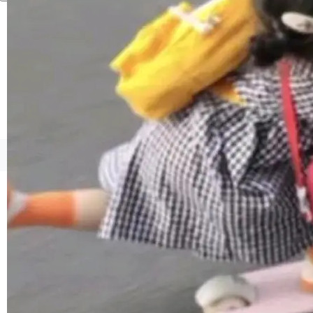
1，U1.5-Lite-Preview 在以下方向上带来了显著
提升： 原生支持4K图像生成； 更精细的局部纹
理、细节与真实世界质感； 更准确的中英文文字
生成与复杂版式组织； 更稳定的图...
©OSCHINA(OSChina.NET)
京ICP备2025119063号