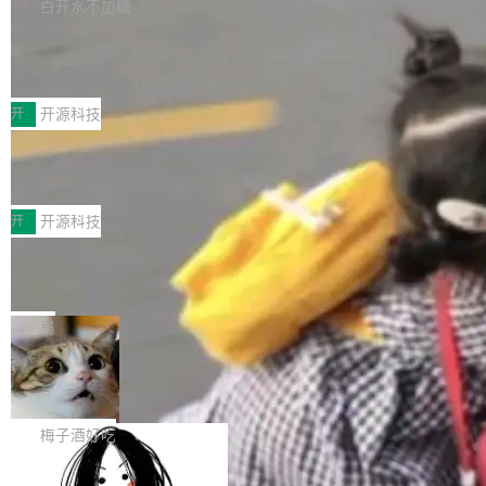
库，并将作为transport接入Mooncake TENT。
白开水不加糖
台 agent...
该通信库针对AI Memory池化场景的数据传输需
CoStrict入选工信部2025人工智能应用
求进行了深度优化，能够实现数据中心内大规模
典型案例
计算节点间多种内存类型的高性能通信。 UCL-
近日，工信部科技司公示《2025人工智能应用典
MPComm将作为一种传输引擎接入Mooncake T
型案例入选名单》，深信服“面向企业研发场景的
开
开源科技
ENT，实现零拷贝传输性能提升30%、非零拷贝
开源 AI 编程平台 CoStrict 应用”凭借卓越的技术
传输性能最高提升5倍。UCL-MPComm底层基
深信服AI算力网关入选工信部人工智能
创新与落地成效成功入选。 全链路私有化部署，
应用典型案例！
于自研UCL-Engine通信引擎，后续腾讯网平将
助力企业AI研发安全落地 当前，越来越多企业已
前不久，工业和信息化部正式发布《2025年人工
持续开源更多基于UCL-Engine的高性能通信组
经开始引入 AI Coding 工具，通过调用公有云模
智能应用典型案例名单》，集中展示人工智能在
开
开源科技
件。 腾讯网平团队在UCL-MPComm中实现了一
型或企业内部部署模型提升研发效率。但随着 AI
各领域的应用成果，覆盖技术底座、行业赋能、
个独立于业务线程的全局通信引擎（Engine），
Coding 从个人辅助工具逐步走向团队级、组织
Jeff Dean 离开 Google：一个时代的结
产品应用、支撑保障、专题等五大方向。深信服
并实...
束，一个实验室的开始
级应用，企业在规模化落地过程中，对安全性、
AI算力网关（AI创新平台）成功入选！ 随着各行
Google 员工编号 20。MapReduce 作者之一。
可控性和代码质量提出了更高要求。 首先是数据
各业的Agent走向规模化建设，算力构成形态逐
Bigtable 作者之一。TensorFlow 的作者之一。
局
安全与合规要求。对于大多数普通研发场景，公
渐丰富，用户关注的重点也在发生变化：不只是
Gemini 的架构师。Google 首席科学家。 Jeff D
有云模型能够满足快速试用和效率提升的需求。
让AI用起来，还要进一步看清混合算力时代下，
🔥 SolonCode v2026.8.4 发布：界面
ean 在 Google 工作了 27 年后，宣布离职。 他
但对于金融、能源、医疗等对数据安全要求较...
字体可调、22 种语言、记忆搜索增强
Token花在哪里、算力是否被充分利用，以及持
不是一个人走。一同离开的还有 Sanjay Ghema
打开终端就能上岗的全中文编码智能体，这一轮
续增长的AI成本该如何优化。 深信服AI算力网关
wat（Google 员工编号 23，Jeff Dean 二十多
把「看得清、用母语、记得住」三件事一次补
梅子酒好吃
正是围绕这些实际问题，从Token治理和成本治
年的编程搭档，MapReduce 和 Bigtable 的共同
齐。 SolonCode 是什么 SolonCode 是杭州无
理两个方面，让用户的每一份算力都看得清、管
作者）、Quoc Le（Google 大脑核心成员，Se
让“代码语义理解”深度释放AI Coding
耳科技研发的企业级终端编码智能体——一位全