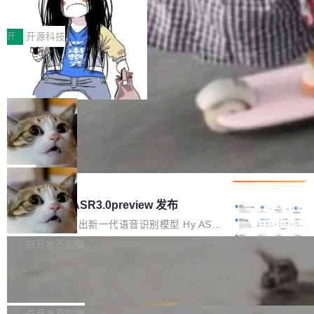
得住、用得稳、省得下、更安全！ 一、从现在开
价值潜能：华为云码道（CodeArts）
q2Seq 和 DocAI 的共同发明人）以及 Oriol Vin
中文驱动的数字员工，自主理解需求、规划步
一、代码仓深度理解技术的作用与价值 在软件工
始，Token使用一目...
代码仓技术解析
yals（Gemini 联合负责人，AlphaSta...
骤、编写代码。不挑模型、不挑平台，curl 一行
程实践中，代码仓是企业核心知识资产的主要载
开
开源科技
装完即用。 开源地址：Gitee · GitCode · GitHu
体。企业级代码仓库通常包含数十万乃至数百万
b 安装 支持 Java 8+（8~26）、macOS / Linu
一条“删库”命令跑 17 小时，算法工程
个文件，其规模远超单次模型调用可承载的上下
师删光 89TB 数据只为干私活
x / Windows / Harmony PC。 # macOS / Linu
文窗口。随着项目规模的持续扩张与代码历史的
最高人民检察院8月4日公布了一起案件：北京一
x / Harmony PC curl -fsSL https://solon.noea
不断累积，代码仓中的模块关系、接口契约、业
名90后算法工程师王某，为了给自己接的私活腾
局
r.org/solon...
务逻辑等关键信息往往分散于数十乃至数百个文
服务器空间，删光了公司AI游戏部门的全部核心
件之中，形成高度复杂的知识关联网络。传统的
Cloudflare 分享推理优化实践：KV ca
数据。 王某2024年1月入职东城区某科技公司AI
che 量化 + 权重压缩，吞吐量提升 4
代码检索手段（如关键词匹配、目录遍历）仅能
短剧部门，有互联网大厂背景。在公司内部架构
Kimi 和 GLM 是当前最强的大模型系列之一，但
1%，成本降 30%
在语法层面完成文本定位，难以触及代码的语义
调整期间，部门三次通知全员将数据从A集群迁
它们有一个共同的问题：太吃显存了。月之暗面
局
内涵与结构关联，导致开发者使用代码智能体在
移到B集群，王某都回复了"收到"。 他没有迁移
的 Kimi K 系列和智谱的 GLM 都是长上下文、M
理解大规模代码仓时面临显著"代码仓理解"瓶
腾讯混元 Hy ASR3.0preview 发布
数据。2024年9月3日下午4点，他使用此前登录
oE 架构的大模型，好用到让人上瘾，但 GPU 显
颈。 代码仓深度理解服务（以下简称" CodeBas
的账号密码进入A集群，输入了一条被程序员圈
存永远不够用。 Cloudflare 的 Workers AI 团队
腾讯混元正式推出新一代语音识别模型 Hy ASR
e深度理解服务"）是华为云码道（CodeA...
称为"删库跑路"的命令——最高管理员权限、无
一直在跑这些模型的推理。他们在官方博客上发
3.0preview。基于最新一代大语言模型 Hy3 的
白开水不加糖
需确认、强制递归删除。17个小时后，运维人员
了一篇技术文章，详细拆解了三种让大模型在 G
语言理解能力，以及融合了高精度语音识别与深
发现异常并中止进程时，89TB数据已经没了。
Pale Moon 34.3.2 发布，苍月浏览器
PU 上跑得更省、更快的技术手段——KV cache
度语义理解能力，实现了语音识别能力的全面升
删掉的是AI游戏部门的全部开发文件，包括公司
量化、模型权重压缩、以及共享 KV cache 的完
级。 根据介绍，Hy ASR3.0preview 目标在于：
Pale Moon 34.3.2 现已发布，这是一个安全更
自研的多个文生3D和...
整性保护。效果是：吞吐量提升 41%，每 token
让语音识别不再只是听清，而是真正听懂。通过
新和少量网页兼容性修复版本。 Changes/fixe
白开水不加糖