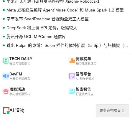
小米正式开源自研具身基座模型 Xiaomi-Robotics-1
Meta 发布终端编程 Agent“Muse Code” 和 Muse Spark 1.2 模型
字节发布 SeedRealtime 音视频全双工大模型
DeepSeek 将上调 API 定价，涨幅较大
腾讯开源 UCL-MPComm 通信库
跳出 Fatjar 的束缚：Solon 插件的体外扩展（E-Spi）与热插拔（H-Spi）
TECH DAILY
阅读榜单
每日内容报纸化
每周热文看这里
DevFM
智写平台
当天资讯听着看
AI 创作更轻松
激励活动
智库报告
参与活动赢源石
行业技术报告
AI 造物
更多造物项目