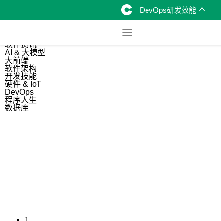
DevOps研发效能
综合
开源资讯
软件资讯
AI & 大模型
大前端
软件架构
开发技能
硬件 & IoT
DevOps
程序人生
数据库
1