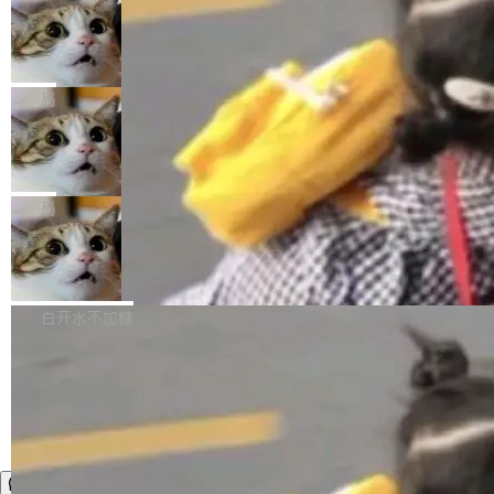
年。FFmpeg 社区最终选择用一个大版本的名
列表的数据匹配 —— 一项常规的数据处理任
没有拐弯抹角。他说中国正在赢得 AI 竞赛，而
字，留下了这份纪念。 雷霄骅曾是中国传媒大学
务，最终却产生了 180 万美元的账单，实际支出
当 AI agent 把源码变成了最好的扩展系
且按目前的速度，中国 AI 工具预计在今年底或
数字电视技术方向的博士生，长期从事视频、音
统，开发者工具必须开源
超出原定预算 860%。 更令人意外的是，该项目
2027 年就能追上美国前沿实验室的水平。 Dela
五年前，David Crawshaw 问过很多软件工程师
频技...
最终并未成功落地，而高额算力消耗持续运行长
ngue 把原因归结为一件事：开放协作。中国的
一个问题：你写过什么给自己用的程序？答案几
局
达 5 个月，公司直到财务对账时才察觉异常。这
AI 开发者在一个共享和协作的生态里加速迭代，
乎都是没有。工程师们整天用别人写的程序写程
意味着一个无人看管的 AI 程序，在近半年时间
而美国模型厂商在"闭门造车"。他的原话是 "buil
DeepSeek Harness 宣布内测邀请，全
序给别人用。偶尔有人自己写个博客系统、智能
里日夜不停地"烧钱"。 复盘显示，...
网最大规模开源 Agent 路演现场诞生
ding in silos"——各自为战，互不通气。 这个判
家居控制、家庭实验室，都算稀奇事。 Crawsh
一条内测招募帖，发出去的时候大概没人想到它
断从他嘴里说出来分量不同。Hugging Face 是
aw 是 Shelley 的作者，一个开源 AI coding age
会变成一场开源 Agent 生态的路演。 8月1日，
局
全球最大的开源 AI 平台，上面跑着上百万个模
nt。他最近在博客上写了一篇文章，核心论点很
DeepSeek Harness 团队负责人崔添翼（tiany
型。谁在开源赛道上领先，...
简单：开发者工具必须开源。 理由不是传统的自
商汤 SenseNova U1.5-Lite-Preview
i）在 X 上发帖： 「如果你是 Agent Harness 相
开源
由软件情怀，而是一个跟 AI agent 直接相关的
关开源项目的开发者，希望参加 DeepSeek Har
商汤科技宣布面向社区开源轻量级统一多模态模
技术判断。 两行 prompt 就能个性化任何软件 C
ness 的内测，可以回复或私信联系我。请附上
型的预览版本 SenseNova U1.5-Lite-Preview。
白开水不加糖
rawshaw 给出了两个 prompt。 第一个： "下载
GitHub id 以及开源代表作。」 DeepSeek 曾在
公告称，SenseNova U1.5-Lite-Preview并非简
某个软件的源码，在本地构建。修改 agent ...
官方招聘信息中写过一条简洁有力的公式：Mod
单的模型规模升级，而是基于 SenseNova U1
el + Harness = Agent。模型负责理解和推理，
的一次系统性迭代，不仅在同一架构中贯通视觉
Harness 负责把能力落到真实环境中——调用工
理解、推理、生成与编辑，还仅以 8B-MoT 的轻
具、读写文件、管理上下文、处理错误、完成闭
量大小，将能力推进到4K、更精细的真实质感、
环。崔添翼招人的标...
更复杂的视觉控制和可持续迭代编辑。 相比 U