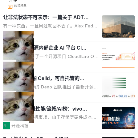
阅读榜单
让非法状态不可表示：一篇关于 ADT
的帖子在 Reddit 火了
有一种东西，一旦用过就回不去了。Alex Fedos
eev 管它叫"软件设计的基石"。 他说的东西不新
局
鲜——代数数据类型（ADT），尤其是和类型
Cloudflare 开源内部企业 AI 平台 Clou
（sum type）。但他说清楚了一件事：这不是类
dflare OS
型系统的学术体操，是日常编码的思维方式。 文
Cloudflare 发布了一个开源项目 Cloudflare O
章从一个简单的例子切入。一个网站的深色主题
S。如果你只看官方博客，你会觉得这是又一
局
设置，如果用布尔值 + 可空字段来表示——bool
个"AI 知识库 + 聊天机器人"——每个大厂都在
ean 表示是否可切换，nullable 的默认模式、浅
Deno 团队开源 Celld，可自托管的分
做，没什么新鲜的。 但 Kenton Varda 在 Twitte
布式 Durable Objects
色方案、深色方案——会产生大量无意义的组
r 上把事情说清楚了： 今天我们发布了 Cloudfla
Ryan Dahl 领导的 Deno 团队推出了最新开源项
合。方案缺了、配置冲突了、全 null 了。要知道
re OS，一个带连接器的聊天机器人，跟其他所
目 Celld，一个能在自己机器上运行 Cloudflare
局
哪些组合有效，作者说，你得靠"文档、校验、或
有科技公司做的一样。只不过，实际上它不一
Workers 和 Durable Objects 的守护进程。 设
者部落知识"。 换个写法。Rust 的 enum，两个
样。这是 Sandstorm.io 的重制版，我十年前的
鲁大师7月新机性能/流畅/AI榜：vivo夺
计思路很直接：每个对象是一个独立的 SQLite
变体：Switchable...
性能、流畅双第一，三星Galaxy Z系列
那个创业公司。不同的是，这次它构建在 Cloudf
数据库，按名称寻址，复制到你自己的 S3 兼容
2026年7月的手机市场，由于存储等硬件成本暴
新折叠缺席
lare Workers 上——我花了九年时间搭建的平台
存储库里。节点之间只通过这个存储库协调——
增，手机厂商的日子也不好过啊，新机速度明显
开
开源科技
——并且深度集成了 AI。这基本上是我十年秘密
没有控制平面，没有共识协议。每个对象自带一
放缓，因此硝烟味淡了许多。新机参数规格除开
计划的顶峰。 十年前，Ken...