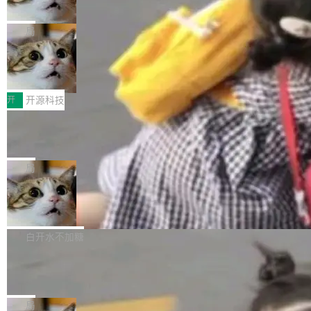
诉讼，称“Apple is getting this wron
（<a href="https://bugzilla.mozilla.org/show_
orkers 跑了十年 Isolate。用 CEO Matthew Pri
上个月，苹果一纸诉状把 OpenAI 告上法庭，指
g”
bug.cgi?id=204...
nce 的话说：「我们一生都在用 Isolate 运行代
控其挖角苹果前员工并窃取商业秘密。苹果的诉
局
码，而 AI Agent 不需要容器，它们需要的是 Iso
状把 OpenAI 描述成一个系统性地从前东家挖
late。」 容器为什么不合适 容器的问题在于启动
HUAWEI MatePad Edge上架WorkBu
人、套取机密信息的对手。 OpenAI 没发律师
ddy鸿蒙PC版，说话就能干活的AI办公
和销毁都太重了。一个 Agent 要执行的任务可能
函，也没选择庭外沉默。它在官网贴了一篇博
全能AI工作台WorkBuddy鸿蒙PC版上架HUAWE
搭子
只需要几毫秒的 CPU 时间，但容器从冷启动到
文，标题只有六个字：Apple is getting this wro
I MatePad Edge应用市场，直接下载即可使
开
开源科技
就绪要花数秒。如果未来有十...
ng。 然后，它把邮件往来和 iMessage 聊天记
用，与鸿蒙电脑上的体验一致。值得一提的是，
FFmpeg 9.0 发布：代号“Lei”，以此纪
录全贴了出来。 他发错人了 苹果外部律师 Gabr
这是目前市面上唯一支持平板接入WorkBuddy P
念中国开发者雷霄骅
iel Gross 来自 Weil 律所，2 月 23 日下午 5:53
C版的产品，搭载“人机双写”重磅功能——你写
全球知名开源多媒体框架 FFmpeg 今天正式发
给 OpenAI 总法律顾问 Che Chang 发了封邮
你的，AI写AI的，同屏协作互不干扰。一句话让
布了 9.0 版本。这个版本除了带来新一代音视频
局
件，附了一封长信，要求 OpenAI 配合调查前苹
AI帮你干活，现在开启全新体验！ 温馨提示：
处理能力和硬件加速支持之外，还有一个特殊之
果员工带走机密信...
亚马逊成本失控：AI 写代码烧掉 1215
体验WorkBuddy鸿蒙PC版前，请将 HUAWEI M
处：FFmpeg 9.0 的代号是“Lei”。 这个名字，
万元，超预算 860%
atePad Edge 升级至 HarmonyOS 6.1.0.135S
来自中国开发者雷霄骅（Lei Xiaohua）。 对于
外媒近日曝光了亚马逊的多份内部报告显示，AI
P9 patch03及以上版本。 *升级路径：设置 > 搜
很多中国音视频开发者而言，这个名字并不陌
导致公司在多个项目上超支。《金融时报》报道
白开水不加糖
索“软件更新” > 检查更新，即可搜索新版本，下
生。十年前，他通过大量中文技术文章、源码分
称，仅一个项目的成本超支就高达 180 万美元
载安装完成升级即可。 没有...
析和开源示例，让一代开发者第一次真正理解 F
Hugging Face CEO 发声：中国正在开
（约合人民币 1215 万元）。 具体来说，一名工
源模型上碾压我们
Fmpeg，也成为很多人进入音视频开发领域的
程师借助 Anthropic 旗下 Claude Sonnet 模型
"他们正在开源模型上碾压我们。" Hugging Fac
“启蒙老师”。 而今年，恰好是雷霄骅离世十周
编写程序，目标是完成电商平台作者信息与商品
e CEO Clément Delangue 在 CNBC 的采访里
局