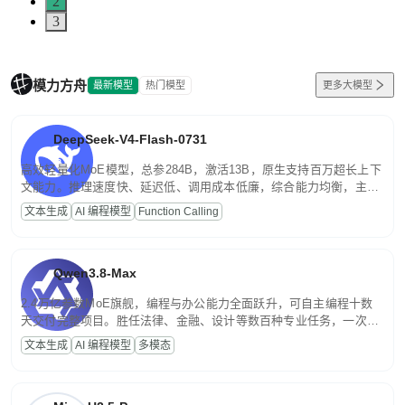
2
3
模力方舟
最新模型
热门模型
更多大模型
DeepSeek-V4-Flash-0731
高效轻量化MoE模型，总参284B，激活13B，原生支持百万超长上下
文能力。推理速度快、延迟低、调用成本低廉，综合能力均衡，主打
高并发、轻量化任务，适合日常对话、内容创作、基础 RAG、批量
文本生成
AI 编程模型
Function Calling
文案处理等普惠刚需场景。
Qwen3.8-Max
2.4万亿参数MoE旗舰，编程与办公能力全面跃升，可自主编程十数
天交付完整项目。胜任法律、金融、设计等数百种专业任务，一次对
话端到端交付生产级成果。原生视觉理解贯穿规划、执行与验证全流
文本生成
AI 编程模型
多模态
程，支持超长文档与长视频的深度语义解析。长程任务中自主规划与
闭环迭代，持续进化。