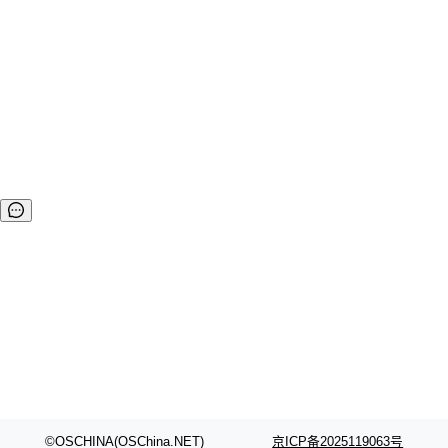
©OSCHINA(OSChina.NET)
京ICP备2025119063号