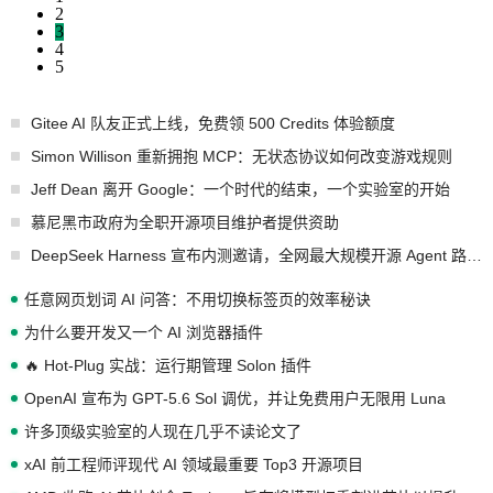
2
3
4
5
Gitee AI 队友正式上线，免费领 500 Credits 体验额度
Simon Willison 重新拥抱 MCP：无状态协议如何改变游戏规则
Jeff Dean 离开 Google：一个时代的结束，一个实验室的开始
慕尼黑市政府为全职开源项目维护者提供资助
DeepSeek Harness 宣布内测邀请，全网最大规模开源 Agent 路演现场诞生
任意网页划词 AI 问答：不用切换标签页的效率秘诀
为什么要开发又一个 AI 浏览器插件
🔥 Hot-Plug 实战：运行期管理 Solon 插件
OpenAI 宣布为 GPT-5.6 Sol 调优，并让免费用户无限用 Luna
许多顶级实验室的人现在几乎不读论文了
xAI 前工程师评现代 AI 领域最重要 Top3 开源项目