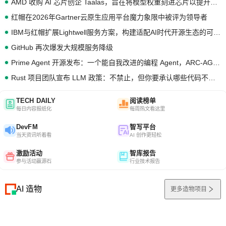
AMD 收购 AI 芯片创企 Taalas，旨在将模型权重刻进芯片以提升推理性能
红帽在2026年Gartner云原生应用平台魔力象限中被评为领导者
IBM与红帽扩展Lightwell服务方案，构建适配AI时代开源生态的可信基础设施
GitHub 再次爆发大规模服务降级
Prime Agent 开源发布：一个能自我改进的编程 Agent，ARC-AGI 3 超越人类专家基线
Rust 项目团队宣布 LLM 政策：不禁止，但你要承认哪些代码不是你写的
TECH DAILY
阅读榜单
每日内容报纸化
每周热文看这里
DevFM
智写平台
当天资讯听着看
AI 创作更轻松
激励活动
智库报告
参与活动赢源石
行业技术报告
AI 造物
更多造物项目