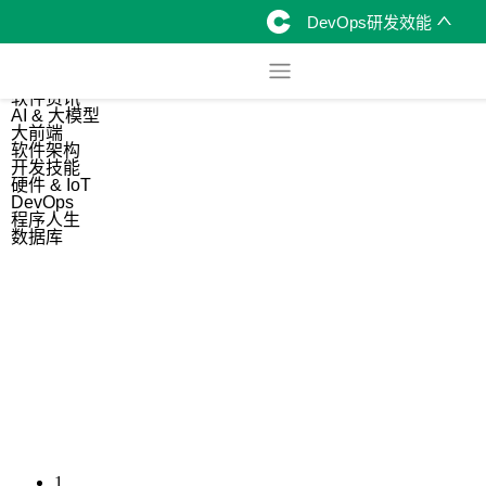
DevOps研发效能
综合
开源资讯
软件资讯
AI & 大模型
大前端
软件架构
开发技能
硬件 & IoT
DevOps
程序人生
数据库
1