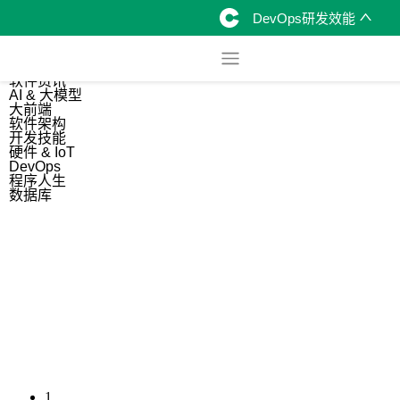
DevOps研发效能
综合
开源资讯
软件资讯
AI & 大模型
大前端
软件架构
开发技能
硬件 & IoT
DevOps
程序人生
数据库
1