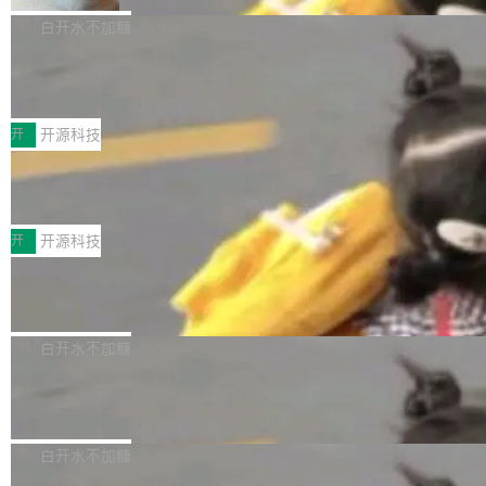
V ...
注意这是 OpenCode 一家的消耗。 OpenCode
作系统的第十八个主要版本。 自 NetBSD 10.1
白开水不加糖
是 Anomaly 出品的 AI 编程工具，套餐 10 美元/
以来的变化 更新亮点： 新增对 RISC-V 处理器
月。用户交了 10 美元，就能用 DeepSeek Flas
2026 ChinaJoy鸿蒙游戏增长臻享会举
架构的支持。NetBSD 11.0 是首个支持 64 位 R
办，鲸鸿动能系统呈现游戏行业解决方
h 随便写代码，按网友说法：「怎么使劲用也用
ISC-V 平台的稳定版本，涵盖一系列基于 StarFi
8月1日，2026 ChinaJoy期间，鸿蒙游戏增长臻
案
不完。」5T 来自免费额度，3T 来自 Go...
ve JH71XX 的设备，例如 VisionFive 2、PINE
享会在上海举办。鸿蒙生态的全场景智慧营销平
开
开源科技
64 STAR64，以及 QEMU。 增强了对 POSIX.1
台鲸鸿动能协同华为游戏中心，面向游戏行业开
-2024 和 C23 编程接口标准的兼容性。 compat
技嘉X3D系列再添新成员 B850 AORU
发者及生态伙伴，系统呈现了平台在游戏领域的
S ELITE X3D主板强化性能体验
_linux(8) 增强了对 Linux 系统调用的支持，包
完整能力版图——从IAP高价值用户的全周期经
面向AMD Ryzen X3D处理器玩家，技嘉X3D系
括 epoll（围绕 kqueue 实现）、POSIX 消息队
营、到IAA游戏的“买变一体”正循环、再到联运与
列主板阵容迎来新成员——B850 AORUS ELITE
开
开源科技
列、...
广告协同的全链路经营闭环，以及面向全球市场
X3D。作为面向主流高性能平台打造的全新主板
的出海增长布局。 华为终端云业务商业化销售负
Zadig v5.0 发布：AI 发布专员与 AI 审
产品，B850 AORUS ELITE X3D延续技嘉在X3
查专员上线
责人在开场致辞中表示，游戏开发者的核心诉求
D平台优化上的技术积累，旨在为游戏玩家带来
我们团队这几天最大的卡点不是 AI 写得不够
已不再是“多一个投放渠道”，而是一套能够持续
更稳定、更高效的装机选择。 B850 AORUS ELI
好，是 AI 写得太好了。 好到审查排期从两天的
白开水不加糖
驱动增长的体系。截至目前，搭载HarmonyOS
TE X3D基于AMD AM5平台打造，支持AMD Ry
活儿拖成了五天。PR 一堆起来没人敢合，发布
6的终端设备已突破7000万台，注册开发者数量
zen 9000/8000/7000系列处理器，并针对X3D
Dgraph v25.4.0 发布，具有图形后端的
窗口推了又推。好到合进 main 分支的代码，我
已突破 1100 万。随着鸿蒙生态汇聚越来越多的
原生 GraphQL 数据库
处理器特性进行平台级优化。其搭载X3D鸡血模
们自己都没看完。 这事不是个例。GitLab 调研
Dgraph 是一个水平可扩展的分布式 GraphQL
高质量游戏...
式2.0，可根据不同使用场景释放处理器潜力，
过 1528 名开发者，85% 说 AI 把瓶颈从写代码
数据库，有一个图形后端。作为一个原生的 Gra
白开水不加糖
帮助玩家在游戏与高负载应用中获得更充分的性
转移到了审代码。 写代码有人替你干了。但审代
phQL 数据库，它严格控制数据在磁盘上的排列