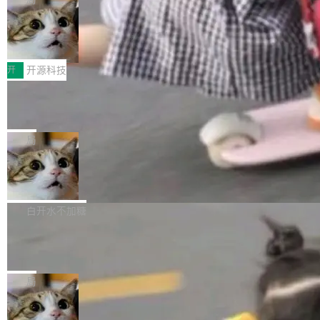
哪些组合有效，作者说，你得靠"文档、校验、或
有科技公司做的一样。只不过，实际上它不一
Workers 和 Durable Objects 的守护进程。 设
者部落知识"。 换个写法。Rust 的 enum，两个
样。这是 Sandstorm.io 的重制版，我十年前的
鲁大师7月新机性能/流畅/AI榜：vivo夺
计思路很直接：每个对象是一个独立的 SQLite
变体：Switchable...
性能、流畅双第一，三星Galaxy Z系列
那个创业公司。不同的是，这次它构建在 Cloudf
数据库，按名称寻址，复制到你自己的 S3 兼容
2026年7月的手机市场，由于存储等硬件成本暴
新折叠缺席
lare Workers 上——我花了九年时间搭建的平台
存储库里。节点之间只通过这个存储库协调——
增，手机厂商的日子也不好过啊，新机速度明显
开
开源科技
——并且深度集成了 AI。这基本上是我十年秘密
没有控制平面，没有共识协议。每个对象自带一
放缓，因此硝烟味淡了许多。新机参数规格除开
计划的顶峰。 十年前，Ken...
个小型数据库，应用天然按分片构建，单个数据
Zed 推出 DeltaDB，一个记录 commit
高价的三星折叠（三星Galaxy Z Fold8 Ultra / Z
之间所有操作的版本控制系统
库的竞争和爆炸半径问题在设计层面就被消除
Fold8 / Z Flip8）外，其余要么是中低端机器，
Zed 编辑器团队发布了新项目——DeltaDB，一
了。 闲置的 cell 会休眠到几乎不占资源。当 cel
例如iQOO Z11i、REDMI Note 17、REDMI No
个在 git commit 之间记录每一次编辑操作的版
局
l 迁移或唤醒时，新宿主从 S3 恢复 SQLite 数据
te 17 Pro、OPPO K15，要么是vivo X300 E这
本控制系统。目前处于 Early Access 阶段。 De
库继续执行。存储库是持久化的唯一真相...
样的次旗舰。 Galaxy Z Fold8 Ultra / Z Fold8 /
SpaceXAI 单季资本开支达 183 亿美元
ltaDB 的核心思路直接写在 landing page 最显
Z Flip8三款折叠屏新机均在7月22日发布，且全
眼的位置：「Software is made between com
根据风险投资人Tomer Tunguz 博客（VC 分
部搭载骁龙8 Elite Gen5 for Galaxy，它们本该
mits」——软件是在 commit 之间写出来的。git
析）披露的最新分析与第二季度业绩报告，Spac
白开水不加糖
是7月性...
只记录了你提交的最终状态，但真正的工作过程
eXAI在上个季度的总资本支出飙升至183.7亿美
——打字、删改、试错、agent 对话——都在 co
Meta 发布终端编程 Agent“Muse Cod
元。其中，绝大部分资金被直接用于 AI 领域，
e” 和 Muse Spark 1.2 模型
mmit 之间的空隙里丢失了。 DeltaDB 要做的就
金额高达158.3亿美元，这一单项投入已经逼近
Meta 今天发布了两款 AI 产品：Muse Code，
是把这段空隙补上。 回退到任何一次编辑：Delt
微软同期总资本开支的四成。 与亚马逊、Alpha
一个在终端里运行的编程 agent；Muse Spark
局
aDB 捕获 commit 之间的每一次操作，...
bet、微软以及 Meta 等传统科技巨头相比，Spa
1.2，驱动这个 agent 的新模型。一句话概括：
ceXAI的资金消耗速度尤为引人瞩目。然而，支
美团开源 LoHoSearch，用知识图谱校
你可以用 curl -fsSL https://dev.meta.ai/install.