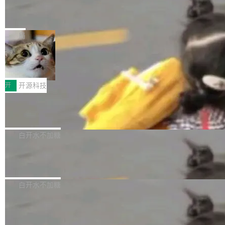
能表现。 在核心规格方面，B850 AO...
码、把关发版这两道关，还得靠人肉扛。 V5.0
竹知了：一个零依赖的单文件 HTML，
方式，以优化查询性能和吞吐量，减少集群中的
把儿时竹蝉玩具搬进浏览器
想让 AI 一起盯。
磁盘寻道和网络调用。 Dgraph v25.4.0 现已发
竹知了（zhuzhiliao）是那种小时候路边摊上几
布，具体更新内容包括： feat(zero)：Zero 现
块钱的玩意儿——一根小竹签，一个竹筒，一头
局
支持 --security superflag（token=...;whitelist
系着涂了松香的线。甩起来，竹膜震动，发出“哇
=...），与 Alpha 版本的格式一致，并据此对其
30倍效率升级：解锁医学影像数据要素
——哇”的蝉鸣声。实物越来越难找了，有开发者
价值化的真实路径
管理 HTTP 端点进行授权。 <blockquote> <p>
把它做成了 Web 玩具，放在 zhuzhiliao.imsai.c
完成一例腹部CT影像标注，张医生过去需要约1
<span><strong>警告：</strong>&nbsp;Zero
c 上，并在 GitHub 开源。 玩法很简单：按住屏
20个小时。他必须在数百张连续影像上，一笔一
开
开源科技
的 admin ...
幕画圈，或者直接甩手机。页面会实时显示转速
笔勾画边界，一层一层识别肌肉组织。如今，使
（圈/秒），声音来自真实竹知了录音的 1.72 秒
Apache Dubbo-go v3.3.2 正式发布
用东软飞标医学影像标注平台，同样的工作缩短
采样，无缝循环。音频解码失败时，还有一套合
至4小时，效率提升30倍。 这组数字背后，改变
这个版本面向生产环境，重心在内核稳定性。我
成兜底——锯齿波振荡器模拟脉冲，并联带通共
的不只是速度，而是把医学影像转化为AI能力的
们彻底收敛了旧配置体系，扩展了 Triple 协议与
白开水不加糖
振峰模拟竹膜和筒腔共鸣。 技术细节上，物理引
路径真正打通了。 大型医院积累的影像数据规模
泛化调用能力，加强了应用级元数据和服务治
擎是绳系质点模型：重力、弹性绳（只拉不
庞大，但不能直接用于训练模型。器官、病灶和
Calibre 9.12 发布，功能强大的开源电
理，同时集中修了并发安全、资源泄漏和热路径
推）、空气阻力，1/240 秒定步长积...
子书工具
组织边界，必须由专业医生逐层识别、标记和校
性能问题。
Calibre 开源项目是 Calibre 官方出的电子书管
正，才能成为机器能理解的高质量数据。医学影
理工具。它可以查看，转换，编辑和分类所有主
白开水不加糖
像AI落地最昂贵的环节，不是算法，是专业医生
流格式的电子书。Calibre 是个跨平台软件，可
的时间。 张医生是某三甲医院放射科副主任医
SwiftUI 问世七年了，为什么开发者还
以在 Linux、Windows 和 macOS 上运行。 Cal
师，牵头一项腹部肌肉影像课题。他需要在数百
在骂它？
ibre 9.12 现已正式发布，此次更新内容如下：
Yakov Manshin 发了一期长达 40 分钟的 YouT