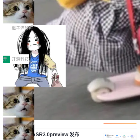
安全与合规要求。对于大多数普通研发场景，公
渐丰富，用户关注的重点也在发生变化：不只是
Gemini 的架构师。Google 首席科学家。 Jeff D
有云模型能够满足快速试用和效率提升的需求。
让AI用起来，还要进一步看清混合算力时代下，
🔥 SolonCode v2026.8.4 发布：界面
ean 在 Google 工作了 27 年后，宣布离职。 他
但对于金融、能源、医疗等对数据安全要求较...
字体可调、22 种语言、记忆搜索增强
Token花在哪里、算力是否被充分利用，以及持
不是一个人走。一同离开的还有 Sanjay Ghema
打开终端就能上岗的全中文编码智能体，这一轮
续增长的AI成本该如何优化。 深信服AI算力网关
wat（Google 员工编号 23，Jeff Dean 二十多
把「看得清、用母语、记得住」三件事一次补
梅子酒好吃
正是围绕这些实际问题，从Token治理和成本治
年的编程搭档，MapReduce 和 Bigtable 的共同
齐。 SolonCode 是什么 SolonCode 是杭州无
理两个方面，让用户的每一份算力都看得清、管
作者）、Quoc Le（Google 大脑核心成员，Se
让“代码语义理解”深度释放AI Coding
耳科技研发的企业级终端编码智能体——一位全
得住、用得稳、省得下、更安全！ 一、从现在开
价值潜能：华为云码道（CodeArts）
q2Seq 和 DocAI 的共同发明人）以及 Oriol Vin
中文驱动的数字员工，自主理解需求、规划步
一、代码仓深度理解技术的作用与价值 在软件工
始，Token使用一目...
代码仓技术解析
yals（Gemini 联合负责人，AlphaSta...
骤、编写代码。不挑模型、不挑平台，curl 一行
程实践中，代码仓是企业核心知识资产的主要载
开
开源科技
装完即用。 开源地址：Gitee · GitCode · GitHu
体。企业级代码仓库通常包含数十万乃至数百万
b 安装 支持 Java 8+（8~26）、macOS / Linu
一条“删库”命令跑 17 小时，算法工程
个文件，其规模远超单次模型调用可承载的上下
师删光 89TB 数据只为干私活
x / Windows / Harmony PC。 # macOS / Linu
文窗口。随着项目规模的持续扩张与代码历史的
最高人民检察院8月4日公布了一起案件：北京一
x / Harmony PC curl -fsSL https://solon.noea
不断累积，代码仓中的模块关系、接口契约、业
名90后算法工程师王某，为了给自己接的私活腾
局
r.org/solon...
务逻辑等关键信息往往分散于数十乃至数百个文
服务器空间，删光了公司AI游戏部门的全部核心
件之中，形成高度复杂的知识关联网络。传统的
Cloudflare 分享推理优化实践：KV ca
数据。 王某2024年1月入职东城区某科技公司AI
che 量化 + 权重压缩，吞吐量提升 4
代码检索手段（如关键词匹配、目录遍历）仅能
短剧部门，有互联网大厂背景。在公司内部架构
Kimi 和 GLM 是当前最强的大模型系列之一，但
1%，成本降 30%
在语法层面完成文本定位，难以触及代码的语义
调整期间，部门三次通知全员将数据从A集群迁
它们有一个共同的问题：太吃显存了。月之暗面
局
内涵与结构关联，导致开发者使用代码智能体在
移到B集群，王某都回复了"收到"。 他没有迁移
的 Kimi K 系列和智谱的 GLM 都是长上下文、M
理解大规模代码仓时面临显著"代码仓理解"瓶
数据。2024年9月3日下午4点，他使用此前登录
腾讯混元 Hy ASR3.0preview 发布
oE 架构的大模型，好用到让人上瘾，但 GPU 显