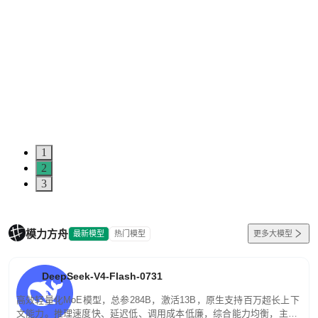
1
2
3
模力方舟
最新模型
热门模型
更多大模型
DeepSeek-V4-Flash-0731
高效轻量化MoE模型，总参284B，激活13B，原生支持百万超长上下
文能力。推理速度快、延迟低、调用成本低廉，综合能力均衡，主打