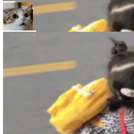
张CT影像上完成像素级精细分割，让系统"...
新功能 macOS：在 Connect/Share 按钮中添加
ube 视频，标题是"SwiftUI 七年后：一个平庸的
局
通过 AirDop 共享书籍的功能 Content server：
故事"。视频核心观点很简单：SwiftUI 发布七年
支持可向服务器后端添加新端点的插件 Edit boo
DBeaver 26.1.4 发布
了，仍然像一个永久公测版。 Manshin 从数据
k：Compress images：添加将 GIF 图像转换为
流、布局系统、API 稳定性、性能、跨平台五个
DBeaver 是一个免费开源的通用数据库工具，适
JPEG/WebP 的选项 ToC Editor：添加一个按
维度逐一批判了 SwiftUI。最让人印象深刻的一
用于开发人员和数据库管理员。DBeaver 26.1.4
白开水不加糖
钮，用于对目录中的条目进...
个论据是：苹果官方的 SwiftUI 教程项目 Land
现已发布，具体更新内容包括： AI 助手： <ul st
marks，用最新 Xcode 在最新 macOS 上构建
yle="margin-left:0; margin-right:0"> <li><span
运行，出来的效果是坏的——侧边栏按钮大小不
style="color:#000000">现在可以通过键盘访问
加载更多
一，界面错位。他说这个问题"两年前就发现了，
AI 聊天功能（添加了一些快捷键）</span></li>
至今没变"。 数据流方面，Manshin 指出 SwiftU
<li><span style="color:#000000">新增了始终
I 的属性包装器演进史...
在新 SQL 控制台中打开 AI 生成的脚本的功能</
span></li> <li><span style="color:#000000...