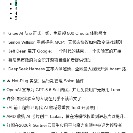
2
3
4
5
Gitee AI 队友正式上线，免费领 500 Credits 体验额度
Simon Willison 重新拥抱 MCP：无状态协议如何改变游戏规则
Jeff Dean 离开 Google：一个时代的结束，一个实验室的开始
慕尼黑市政府为全职开源项目维护者提供资助
DeepSeek Harness 宣布内测邀请，全网最大规模开源 Agent 路演现场诞生
🔥 Hot-Plug 实战：运行期管理 Solon 插件
OpenAI 宣布为 GPT-5.6 Sol 调优，并让免费用户无限用 Luna
许多顶级实验室的人现在几乎不读论文了
xAI 前工程师评现代 AI 领域最重要 Top3 开源项目
AMD 收购 AI 芯片创企 Taalas，旨在将模型权重刻进芯片以提升推理性能
红帽在2026年Gartner云原生应用平台魔力象限中被评为领导者