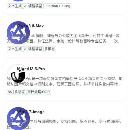
高并发、轻量化任务，适合日常对话、内容创作、基础 RAG、批量
文本生成
AI 编程模型
Function Calling
文案处理等普惠刚需场景。
Qwen3.8-Max
2.4万亿参数MoE旗舰，编程与办公能力全面跃升，可自主编程十数
天交付完整项目。胜任法律、金融、设计等数百种专业任务，一次对
话端到端交付生产级成果。原生视觉理解贯穿规划、执行与验证全流
文本生成
AI 编程模型
多模态
程，支持超长文档与长视频的深度语义解析。长程任务中自主规划与
闭环迭代，持续进化。
MinerU2.5-Pro
MinerU2.5-Pro是一款面向复杂文档解析与 OCR 场景的专业模型，能
够从图片和文档中识别文字、理解页面布局，并将非结构化内容转换
为便于存储、检索和二次处理的结构化结果。
8K
多语言
文档处理/OCR
Wan2.7-Image
万相 2.7 图像生成与编辑模型，支持组图、多图参考、交互式编辑和
最高 2K 输出。