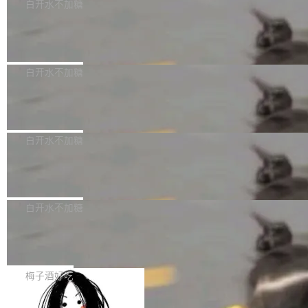
可以用来分析、提炼、审阅、建议，但不能用来
有限公司披露IPO发行价格及战略配售结果，杭
白开水不加糖
创作。 具体来说，LLM 生成的代码可以提交，
州深度求索人工智能基础技术研究有限公司（De
Docker 29.7.2 发布
但必须满足五个条件：预先安排、非关键、高质
epSeek）获配93.3399万股，按150.8元/股发行
量、充分测试、充分审查，并且必须披露。LLM
价格计算，认购金额约1.41亿元，股份锁定期为
Docker 29.7.2 现已发布，具体更新内容如下：
不得生成涉及安全性的关键变更，除非作者本身
36个月。 公告显示，本次宇树科技战略配售对
Bug fixes and enhancements 修复多次传递同
白开水不加糖
就是领域专家。即使如此，政策也"强烈不建
象主要包括长期投资机构、与公司业务具有战略
一环境变量时，docker service create和docker
议"这么做。 对于不披露的情况，审核者可以直
合作关系或长期合作愿景的大型企业、科创板保
Apache Fluss 毕业成为顶级项目
service update会发生 panic 的问题。docker/cl
接关闭 PR，无需解释。 政策作者 Jynn Ne...
荐人跟投子公司，以及公司高级管理人员和核心
i#7145 修复了 Docker Engine 29.7.0 中引入的
今年 7 月，Apache Fluss 的毕业提案在 Apach
员工参与设立的专项资产管理计划。其中，Dee
一个回归问题，该问题导致拉取镜像时会拒绝包
e 孵化器项目管理委员会（IPMC）投票中获得
白开水不加糖
pSeek作为与宇树科技具备战略合作关系的企
含绝对 hardlink 目标的镜像（此类镜像由某些镜
全票通过，随后获 Apache 软件基金会董事会批
业，获配股份数量占本次发行数量的2.31%。 除
像构建工具生成）。moby/moby#53305 修复了
马斯克 AI 百科项目 Grokipedia 被曝数
准。今天，Apache 软件基金会正式宣布 Apach
DeepSeek外，腾讯旗下上海启善投资有限公司
月未更新
Docker Engine 29.7.0 中引入的一个回归问
e Fluss 孵化毕业，成为 Apache 顶级项目（TL
埃隆·马斯克推出的AI百科项目 Grokipedia 被曝
获配9...
题，该问题可能导致在旧版 Linux 内核...
P）！这一里程碑不仅标志着 Fluss 迈入新的发
长期停止内容更新，未能实现其作为“AI版维基百
白开水不加糖
展阶段，也将进一步推动流式存储、实时湖仓与
科”替代品的目标。 据 Lawfare 最新调查，自今
AI 数据基础加速融合，为实时数据基础设施的发
Solon I18n：三种解析器，零样板代码
年4月以来，Grokipedia 页面更新功能基本停
展开启新的篇章。
滞，过去三个月内没有任何条目完成更新，用户
如果你在 Spring Boot 里做过国际化，流程大概
提交的编辑请求也长期处于待处理状态。 Groki
是这样的：配 MessageSource 的 Bean、写 R
梅子酒好吃
pedia 于去年底上线，定位为由人工智能生成内
eloadableResourceBundleMessageSource、
容的百科平台，被马斯克视为传统众包百科网站
Apache Doris 4.1 全面增强 Iceberg：
声明 LocaleResolver、注册 LocaleChangeInt