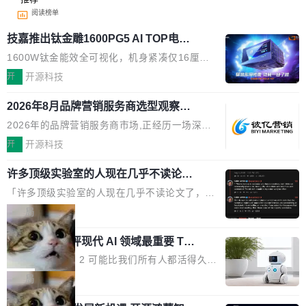
阅读榜单
技嘉推出钛金雕1600PG5 AI TOP电
源：为发烧级主机与本地AI算力打造旗
1600W钛金能效全可视化，机身紧凑仅16厘米
舰供电方案
继2026台北电脑展首度亮相后，技嘉科技近日正
开
开源科技
式发布钛金雕1600PG5 AI TOP电源。这款高端
2026年8月品牌营销服务商选型观察：
电源专为发烧级DIY主机与本地AI算力平台打
从流量思维到品牌资产思维的范式转移
造，整机长度仅16厘米，提供1600W额定功率
2026年的品牌营销服务商市场,正经历一场深刻
与80PLUS钛金能效；支持ATX 3.1与PCIe 5.1
的价值重构。全球全案品牌代理机构市场从2025
开
开源科技
规范，结合服务器级元件、完善供电线材与内置
年的83.1亿美元增长至2026年的86.6亿美元,年
实时LCD监控屏，可充分满足当下高阶PC主机
许多顶级实验室的人现在几乎不读论文
复合增长率达5.44%,预计2032年将突破120亿美
了
的严苛使用需求。 澎湃功率，紧凑机身 钛金雕1
元。数字广告与公共关系相关服务市场更是从20
「许多顶级实验室的人现在几乎不读论文了，而
600PG5 AI TOP具备强悍输出功率，同时实现
25年的8463亿美元扩张至2026年的8763亿美
且他们认为 ICLR/ICML/NeurIPS 充斥着大量过
局
机身尺寸大幅精简。整机长度仅16厘米，属于同
元。数字的背后是一个清晰的事实——品牌对专
度宣传和欺诈。」 OpenAI 研究员 Keller Jorda
功率段机身尺寸十分紧凑的1600W电源产品。小
业化营销服务的需求从未如此迫切。 但市场扩容
xAI 前工程师评现代 AI 领域最重要 Top
n 这条推文引发了广泛讨论。他不是在说风凉
巧机身有效提升市面主流标准A...
3 开源项目
的同时,服务商的竞争逻辑正在改变。2026年Top
话，他是说出了一个圈内人尽皆知但很少公开捅
Flash Attention 2 可能比我们所有人都活得久。
Agency年度合辑的观察指出,“产品”这个离消费
破的事实。 Jordan 随后补充了一句软化声明：
这句话不是来自某个技术博客，而是出自 Hieu
局
者最近的载体,在整个品牌营销层面的权重显著变
「我不认为这些会议上大部分论文都在过度宣传
Pham 的一条推文。Hieu Pham 是谁？他是 xAI
高了。全域营销服务商的竞争正在从规模转向深