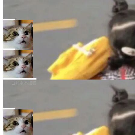
某个软件的源码，在本地构建。修改 agent ...
官方招聘信息中写过一条简洁有力的公式：Mod
Ubuntu 将核心系统包从 deb 转成了 s
单的模型规模升级，而是基于 SenseNova U1
nap
el + Harness = Agent。模型负责理解和推理，
的一次系统性迭代，不仅在同一架构中贯通视觉
Ubuntu 正在把又一个核心系统包从 deb 转为 s
Harness 负责把能力落到真实环境中——调用工
理解、推理、生成与编辑，还仅以 8B-MoT 的轻
nap。这次是 hwctl——一个用来检查 Ubuntu
局
具、读写文件、管理上下文、处理错误、完成闭
量大小，将能力推进到4K、更精细的真实质感、
硬件认证状态的命令行工具。 Canonical 工程师
环。崔添翼招人的标...
更复杂的视觉控制和可持续迭代编辑。 相比 U
Dario Amodei 担心新人来 Anthropic
Alan Griffiths 在邮件列表中说得很直白：「hwc
只为金钱，不为使命
1，U1.5-Lite-Preview 在以下方向上带来了显著
tl 是一个 Ubuntu 专有的包，它和它的依赖项都
顶级 AI 研究员在两家公司之间来回跳，中间只
提升： 原生支持4K图像生成； 更精细的局部纹
是 Ubuntu 专有的，不会用在其他发行版上。」
隔了几天。 Lilian Weng 上周刚宣布因健康原因
局
理、细节与真实世界质感； 更准确的中英文文字
所以 deb 版本的受众实际上为零。既然只有 Ub
离开 Thinking Machines Lab，说自己作为联合
生成与复杂版式组织； 更稳定的图...
untu 用户在用，那用 snap 打包就没什么可纠结
FFmpeg 9.0 发布
创始人的角色「太累了」。几天后，The Inform
的。 从 deb 到 snap 的迁移路径 hwctl 是 rust-
ation 就曝出她将重回 OpenAI，负责递归自我
FFmpeg 9.0 现已发布，包含多项改进。官方更
hwlib 硬件 API 库的一部分，命令行工具负责查
改进方向的研究。她是 Thinking Machines 过
新日志列出的 9.0 版本主要更新内容如下： 扩
白开水不加糖
询 Ubuntu 的硬件认证数据库。...
去一年内第四个离开的联合创始人。 这家由前
展 AMF 色彩转换器 (vf_vpp_amf) 的 HDR 功能
OpenAI CTO Mira Murati 创立的公司，连创始
DeepSeek V4 Flash 单日消耗 8 万亿 t
MP4 muxer 中支持 LCEVC 音轨复用 Playdate
okens 登顶热搜
团队都留不住。 但 Thinking Machines 不是唯
视频编码器和多路复用器 添加 v360_vulkan filt
8 万亿 tokens。一天。一家公司的消耗。 Open
一在人才争夺战中失血的公司。六月，Google
er HE-AAC 960 解码 (DAB+) transpose_cuda
Code 在 X 上发帖：「DeepSeek Flash did 8T
局
连失两员大将：Noam Shazeer 去了 Op...
filter 添加 AMF Frame Rate Converter (vf_frc
tokens on August 1st. 5T of free usage + 3T
_amf) filter SMPTE 2094-50 元数据支持和直
NetBSD 11.0 正式发布
on OpenCode Go.」79.8 万次浏览，连带着 #
通 ProRes RAW VideoToolbox 硬件加速器 AP
DeepSeek一天消耗了8万亿# 上了微博热搜——
NetBSD 11.0 现已正式发布，这是 NetBSD 操