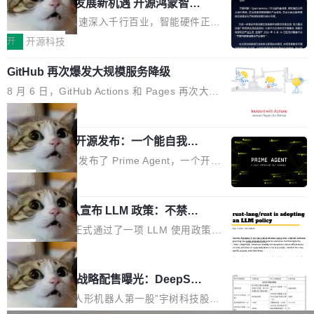
或造假。问题是，作为读者，如果你筛选出那些
共商智能硬件发展新机遇 开源鸿蒙智能
的早期工程师之一，在 Grok 训练基础设施团队
度,案例厚度、全域覆盖、多线协同...
硬件开发者日杭州站即将举行
看起来最令人兴奋的论文，那它们大部分都是过
工作过。近日他在 X 上发了一条帖子，列出了他
随着万物智联加速深入千行百业，智能硬件正从
度宣传的。」 这才是真正的痛点。不是所有论文
认为现代 AI 领域最重要的三个开源项目。 第一
单点设备迈向智能化、网联化、协同化发展。作
开
开源科技
都有问题，是最吸引眼球的那批论文最有问题。
个名字毫无悬念：Flash Attention 2。 Hieu 的
为面向全场景、跨终端的分布式操作系统，开源
他引用的帖子来自 Mathew Shen，一位 ICLR 2
理由很具体。FA 系列不需要解释，但 FA2 是他
GitHub 再次爆发大规模服务降级
鸿蒙通过统一技术底座和分布式能力，为不同类
026 的读者：「看了篇 ...
认为最重要的一个——复杂度恰到好处，刚好能
型智能设备的开发、连接与互联提供关键支撑，
8 月 6 日，GitHub Actions 和 Pages 再次大规
驱动你去学 CuTe，但还没被那些"邪恶的" Hopp
也为产业链企业探索产品创新与商业增长打开新
模服务降级，Actions 完全不可用超过 5 小时，
局
er++ 优化所淹没，足够容易修改和适配。 更关
的空间。 8月14日，开源鸿蒙智能硬件开发者日
webhook 停发，连自托管 runner 也因调度层故
键的是 FA2 的持久性...
（OHDD：OpenHarmony Hardware Develope
Prime Agent 开源发布：一个能自我改
障无法工作。Pages、Copilot code review、C
进的编程 Agent，ARC-AGI 3 超越人类
r Day）将在杭州启航。活动面向智能硬件产业
opilot coding agent 全部受影响。从检测到完全
Prime Intellect 发布了 Prime Agent，一个开源
专家基线
链企业和开发者，邀请行业专家与资深技术顾
恢复，大约 12 小时。 这是 2026 年 8 月的第六
的编程 Agent Harness，核心设计围绕两个抽
局
问，围绕开源鸿蒙技术能力、设备适配、芯片适
起事故，其中四起与 AI/Copilot 服务相关。 Git
象：Recursive Language Model（RLM）和 C
配、功耗与稳定性调优、兼容性测评及统一互联
Hub 员工 kdaigle 在 HN 讨论中贴出了一组数
Rust 项目团队宣布 LLM 政策：不禁
ontinual Harness。在 ARC-AGI 3 基准测试
等内容展开系统讲解和实战交流，帮助企业进一
止，但你要承认哪些代码不是你写的
据：2025 年全年 10 亿次 commit。现在，每周
上，Prime Agent + Opus 5 的组合达到了 95.
Rust 语言项目正式通过了一项 LLM 使用政策，
步了解开源鸿蒙在智能...
2.75 亿次，全年预计 140 亿次。GitHub...
5% RHAE Best@1，超过了 ARC 报告的人类专
覆盖 rust-lang/rust 单一仓库的代码贡献。这不
局
家基线 95.4%。 不是又一个 coding agent 包装
是项目级别的官方立场，目前由五个团队采纳，
宇树科技 IPO 战略配售曝光：DeepSe
器 Prime Agent 的架构和市面上大多数 coding
但它可能是主流开源项目中关于 AI 辅助贡献最
ek 获配 93.3 万股，锁定 36 个月
agent 有本质区别。大多数 agent harness 的设
细致的一份规则。 政策的核心只有一句话：LLM
8月6日晚间，“人形机器人第一股”宇树科技股份
计是基于早期模型的能力—...