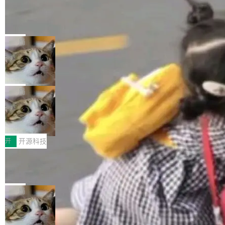
工资的是慕尼黑市政府。 libexpat 是一个 C99
<ul> <li>现在建议列表会显示更多结果，方便用
编写的流式 XML 解析器，MIT 许可证。和 libx
Cloudflare Computer 开源：你的 Age
户查找历史记录和切换到已打开的标签页。（<a
nt 需要一台电脑，而不是一个容器
ml2 一样，它是世界上使用最广泛的 XML 解析
href="https://bugzilla.mozilla.org/show_bug.c
Cloudflare 开源了名为 @cloudflare/computer
库之一。你的操作系统、浏览器、无数的基础设
gi?id=2019042">Bug&nbsp;2019042</a>）</l
的 npm 包。项目的核心论点是：容器不适合 Ag
局
施软件，很可能都在用它。而过去十年，维护它
i> <li>现在，助手可以直接使用 Exa 的网络搜索
ent 计算。真正适合的，是 Isolate。 Cloudflare
的人一直在用业余...
结果回答问题，而无需将问题转交给搜索引擎。
OpenAI 公开邮件和聊天记录回应苹果
工程师在这件事上没什么可谦虚的——他们用 W
诉讼，称“Apple is getting this wron
（<a href="https://bugzilla.mozilla.org/show_
orkers 跑了十年 Isolate。用 CEO Matthew Pri
上个月，苹果一纸诉状把 OpenAI 告上法庭，指
g”
bug.cgi?id=204...
nce 的话说：「我们一生都在用 Isolate 运行代
控其挖角苹果前员工并窃取商业秘密。苹果的诉
局
码，而 AI Agent 不需要容器，它们需要的是 Iso
状把 OpenAI 描述成一个系统性地从前东家挖
late。」 容器为什么不合适 容器的问题在于启动
HUAWEI MatePad Edge上架WorkBu
人、套取机密信息的对手。 OpenAI 没发律师
ddy鸿蒙PC版，说话就能干活的AI办公
和销毁都太重了。一个 Agent 要执行的任务可能
函，也没选择庭外沉默。它在官网贴了一篇博
全能AI工作台WorkBuddy鸿蒙PC版上架HUAWE
搭子
只需要几毫秒的 CPU 时间，但容器从冷启动到
文，标题只有六个字：Apple is getting this wro
I MatePad Edge应用市场，直接下载即可使
开
开源科技
就绪要花数秒。如果未来有十...
ng。 然后，它把邮件往来和 iMessage 聊天记
用，与鸿蒙电脑上的体验一致。值得一提的是，
录全贴了出来。 他发错人了 苹果外部律师 Gabr
FFmpeg 9.0 发布：代号“Lei”，以此纪
这是目前市面上唯一支持平板接入WorkBuddy P
念中国开发者雷霄骅
iel Gross 来自 Weil 律所，2 月 23 日下午 5:53
C版的产品，搭载“人机双写”重磅功能——你写
全球知名开源多媒体框架 FFmpeg 今天正式发
给 OpenAI 总法律顾问 Che Chang 发了封邮
你的，AI写AI的，同屏协作互不干扰。一句话让
布了 9.0 版本。这个版本除了带来新一代音视频
局
件，附了一封长信，要求 OpenAI 配合调查前苹
AI帮你干活，现在开启全新体验！ 温馨提示：
处理能力和硬件加速支持之外，还有一个特殊之
果员工带走机密信...
体验WorkBuddy鸿蒙PC版前，请将 HUAWEI M
亚马逊成本失控：AI 写代码烧掉 1215
处：FFmpeg 9.0 的代号是“Lei”。 这个名字，
万元，超预算 860%
atePad Edge 升级至 HarmonyOS 6.1.0.135S