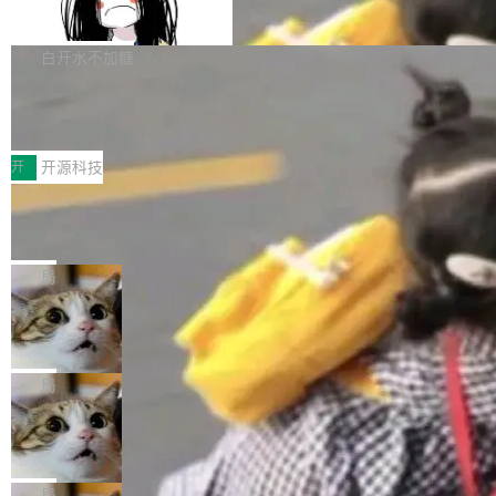
支持 UPDATE、MERGE INTO 与 Iceb
维基百科的替代方案。Lawfare 调查发现，无论
erceptor…五六步之后才能看到第一行翻译文
Apache Doris 4.1 要补齐的，正是缺失的那一
erg V3
热门页面还是低关注度页面，均未出现近期更
本。 Solon 换了个方式。整个 i18n 模块围绕三
半。在已有查询能力的基础上，Doris 进一步支
白开水不加糖
新，相关问题并非局限于特定领域，而是在不同
个解析器、一个注解、一个工具类展开——没有
持了 UPDATE、DELETE、MERGE INTO 等数
主题和访问量页面中普遍存在。 调查人员最初认
XML、没有拦截器注册、没有样板配置。 资源
Testin XAgent：CIO智能测试落地指南
据修改操作、完整的表结构管理与分区演进，以
为，Grokipedia可能只是限...
文件的约定 把文件放到 resources/i18n/ 下： r
及 rewrite_data_files、expire_snapshots 等日
7月30日，TiD2026质量竞争力大会在北京中关
esources/i18n/messages.properties ...
常维护操作，并完整支持 Iceberg V3 格式。
村国家自主创新示范区会议中心开幕。本届大会
开
开源科技
由中关村智联软件服务业质量创新联盟主办，以
让非法状态不可表示：一篇关于 ADT
“智构可信·质创未来——AI原生时代的质量新范
的帖子在 Reddit 火了
式”为主题，直面AI从实验室走向规模化产业落地
有一种东西，一旦用过就回不去了。Alex Fedos
的核心质量命题。会上，《2026智能研发生产力
eev 管它叫"软件设计的基石"。 他说的东西不新
局
工具选型手册》发布，Testin云测的Testin XAge
鲜——代数数据类型（ADT），尤其是和类型
Cloudflare 开源内部企业 AI 平台 Clou
nt智能测试系统入选AI测试领域代表产品。对CI
（sum type）。但他说清楚了一件事：这不是类
dflare OS
O而言，这提示了一个转变：AI测试正在从效率
型系统的学术体操，是日常编码的思维方式。 文
Cloudflare 发布了一个开源项目 Cloudflare O
工具升级为企业的质量基础设施。 CIO面对的新
章从一个简单的例子切入。一个网站的深色主题
S。如果你只看官方博客，你会觉得这是又一
局
现实 过去两年，CIO们的焦虑清单上多了两项：
设置，如果用布尔值 + 可空字段来表示——bool
个"AI 知识库 + 聊天机器人"——每个大厂都在
一是如何让大模型和智能体应用安全地从PoC走
Deno 团队开源 Celld，可自托管的分
ean 表示是否可切换，nullable 的默认模式、浅
做，没什么新鲜的。 但 Kenton Varda 在 Twitte
向生产，二是如何让测试团队跟得上AI应用...
布式 Durable Objects
色方案、深色方案——会产生大量无意义的组
r 上把事情说清楚了： 今天我们发布了 Cloudfla
Ryan Dahl 领导的 Deno 团队推出了最新开源项
合。方案缺了、配置冲突了、全 null 了。要知道
re OS，一个带连接器的聊天机器人，跟其他所
目 Celld，一个能在自己机器上运行 Cloudflare
局