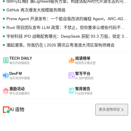
IBM与红帽扩展Lightwell服务方案，构建适配AI时代开源生态的可信基础设施
GitHub 再次爆发大规模服务降级
Prime Agent 开源发布：一个能自我改进的编程 Agent，ARC-AGI 3 超越人类专家基线
Rust 项目团队宣布 LLM 政策：不禁止，但你要承认哪些代码不是你写的
宇树科技 IPO 战略配售曝光：DeepSeek 获配 93.3 万股，锁定 36 个月
潮起潮落，你我仍在 | 2026 腾讯云粤港澳大湾区架构师峰会
TECH DAILY
阅读榜单
每日内容报纸化
每周热文看这里
DevFM
智写平台
当天资讯听着看
AI 创作更轻松
激励活动
智库报告
参与活动赢源石
行业技术报告
AI 造物
更多造物项目