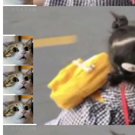
来自中国开发者雷霄骅（Lei Xiaohua）。 对于
外媒近日曝光了亚马逊的多份内部报告显示，AI
P9 patch03及以上版本。 *升级路径：设置 > 搜
很多中国音视频开发者而言，这个名字并不陌
导致公司在多个项目上超支。《金融时报》报道
白开水不加糖
索“软件更新” > 检查更新，即可搜索新版本，下
生。十年前，他通过大量中文技术文章、源码分
称，仅一个项目的成本超支就高达 180 万美元
载安装完成升级即可。 没有...
析和开源示例，让一代开发者第一次真正理解 F
Hugging Face CEO 发声：中国正在开
（约合人民币 1215 万元）。 具体来说，一名工
源模型上碾压我们
Fmpeg，也成为很多人进入音视频开发领域的
程师借助 Anthropic 旗下 Claude Sonnet 模型
"他们正在开源模型上碾压我们。" Hugging Fac
“启蒙老师”。 而今年，恰好是雷霄骅离世十周
编写程序，目标是完成电商平台作者信息与商品
e CEO Clément Delangue 在 CNBC 的采访里
局
年。FFmpeg 社区最终选择用一个大版本的名
列表的数据匹配 —— 一项常规的数据处理任
没有拐弯抹角。他说中国正在赢得 AI 竞赛，而
字，留下了这份纪念。 雷霄骅曾是中国传媒大学
务，最终却产生了 180 万美元的账单，实际支出
当 AI agent 把源码变成了最好的扩展系
且按目前的速度，中国 AI 工具预计在今年底或
数字电视技术方向的博士生，长期从事视频、音
统，开发者工具必须开源
超出原定预算 860%。 更令人意外的是，该项目
2027 年就能追上美国前沿实验室的水平。 Dela
五年前，David Crawshaw 问过很多软件工程师
频技...
最终并未成功落地，而高额算力消耗持续运行长
ngue 把原因归结为一件事：开放协作。中国的
一个问题：你写过什么给自己用的程序？答案几
局
达 5 个月，公司直到财务对账时才察觉异常。这
AI 开发者在一个共享和协作的生态里加速迭代，
乎都是没有。工程师们整天用别人写的程序写程
意味着一个无人看管的 AI 程序，在近半年时间
而美国模型厂商在"闭门造车"。他的原话是 "buil
DeepSeek Harness 宣布内测邀请，全
序给别人用。偶尔有人自己写个博客系统、智能
里日夜不停地"烧钱"。 复盘显示，...
网最大规模开源 Agent 路演现场诞生
ding in silos"——各自为战，互不通气。 这个判
家居控制、家庭实验室，都算稀奇事。 Crawsh
一条内测招募帖，发出去的时候大概没人想到它
断从他嘴里说出来分量不同。Hugging Face 是
aw 是 Shelley 的作者，一个开源 AI coding age
会变成一场开源 Agent 生态的路演。 8月1日，
局
全球最大的开源 AI 平台，上面跑着上百万个模
nt。他最近在博客上写了一篇文章，核心论点很
DeepSeek Harness 团队负责人崔添翼（tiany
型。谁在开源赛道上领先，...
简单：开发者工具必须开源。 理由不是传统的自
商汤 SenseNova U1.5-Lite-Preview
i）在 X 上发帖： 「如果你是 Agent Harness 相
开源
由软件情怀，而是一个跟 AI agent 直接相关的
关开源项目的开发者，希望参加 DeepSeek Har
商汤科技宣布面向社区开源轻量级统一多模态模
技术判断。 两行 prompt 就能个性化任何软件 C
ness 的内测，可以回复或私信联系我。请附上
型的预览版本 SenseNova U1.5-Lite-Preview。
白开水不加糖
rawshaw 给出了两个 prompt。 第一个： "下载
GitHub id 以及开源代表作。」 DeepSeek 曾在
公告称，SenseNova U1.5-Lite-Preview并非简