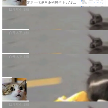
颈。 代码仓深度理解服务（以下简称" CodeBas
的账号密码进入A集群，输入了一条被程序员圈
存永远不够用。 Cloudflare 的 Workers AI 团队
腾讯混元正式推出新一代语音识别模型 Hy ASR
e深度理解服务"）是华为云码道（CodeA...
称为"删库跑路"的命令——最高管理员权限、无
一直在跑这些模型的推理。他们在官方博客上发
3.0preview。基于最新一代大语言模型 Hy3 的
白开水不加糖
需确认、强制递归删除。17个小时后，运维人员
了一篇技术文章，详细拆解了三种让大模型在 G
语言理解能力，以及融合了高精度语音识别与深
发现异常并中止进程时，89TB数据已经没了。
Pale Moon 34.3.2 发布，苍月浏览器
PU 上跑得更省、更快的技术手段——KV cache
度语义理解能力，实现了语音识别能力的全面升
删掉的是AI游戏部门的全部开发文件，包括公司
量化、模型权重压缩、以及共享 KV cache 的完
级。 根据介绍，Hy ASR3.0preview 目标在于：
Pale Moon 34.3.2 现已发布，这是一个安全更
自研的多个文生3D和...
整性保护。效果是：吞吐量提升 41%，每 token
让语音识别不再只是听清，而是真正听懂。通过
新和少量网页兼容性修复版本。 Changes/fixe
白开水不加糖
成本降低 30%，精度不变。 FP8 省的不仅是显
先理解你的语境和意图，再把准确的文字直接给
s： 实现了URL.Parse()便捷功能 对浏览器内部
存 KV cache 是推理时最吃显...
PostgreSQL 18/19 新特性深度解读
到你。从“逐字转写、单点优化”演进为“理解语
函数添加了多项边界检查，以避免潜在的越界访
境、兼容场景、一键直出”。 Hy ASR 3.0 previe
问、下溢和溢出。（DiD） 修复了加载和解析内
演讲者分享了一个有趣的实践：面对 PG 18 已
w 不要求标准普通话，方言识别覆盖粤语、吴语
容提供的字体时出现的几个问题 为避免音频加
发布的 Release Notes，他利用 AI 工具（如 Co
白开水不加糖
等 10 大方言片区和 20 余个二级小片区。在开
载、处理和播放过程中可能出现的一系列错误，
pilot）对数千条 commit 日志进行自动分析，先
源评测集中，Hy ASR 3.0 preview 在多语种的
对音频采样频率设定了下限 采样率低于 8kHz
慕尼黑市政府为全职开源项目维护者提
让模型总结出三十余条潜在特性，再逐条要求生
WER（...
供资助
（通常被认为是 "telephone"/"walkie-talkie" 音
成详细解释和代码校验，最终筛选出对用户体感
"在过去大约 10 年的大部分时间里，libexpat 的
质的最低采样率）的音频格式将被拒绝 修复了 C
最强的若干项。对于尚未正式发版的 PG 19，则
维护工作一直与我的日常工作、家务、社交生活
局
SS 圆角虚线样式中可能存在的问题 如果表单中
通过拉取过去一年内（从 PG 18 Beta1 时间点
和休闲娱乐竞争时间。" 这是 libexpat 维护者 S
的图像元素不在同一个子树中，则它们将不再关
至今）的所有 commit，同样交由 AI 分析提炼。
Firefox 153.0.3 发布
ebastian Pipping 写在博客里的话。8 月 4 日，
联 加...
经过人工复核，准确度令人满意。这一方法也为
他宣布了一个新消息：从 2026 年 8 月 1 日起，
Firefox 153.0.3 现已发布，具体更新内容如
社区爱好者提供了高效跟踪新版本的思路。
他可以全职维护 libexpat 了，最长 6 个月。发
下： New Smart Window 包含多项增强功能：
白开水不加糖