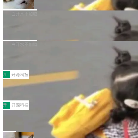
准 AI 能力认知
撑庞大支出的资金来源却呈现出截然不同的面
sh | bash 安装一个能在大项目里自动规划、写
机器出题的前提，是让机器拥有全局视野。整个
貌。数据显示，微软和 Meta 主要依托充沛的经
代码、验证结果的 AI 终端工具。 据介绍，Muse
构建流程可以分为四个环节：建图 → 控制难度
白开水不加糖
营现金流来覆盖资本开支，其资本支出覆盖率分
Code 是 Meta 的编程 agent 产品。它和市场上
→ 质量把关 → 数据概览。
别达到155% 和106%;而SpaceXAI的经营现金
已有的终端编程 agent 在设计理念上有几个明显
腾讯开源 UCL-MPComm 通信库
流仅能覆盖资本开支的12...
的差异点。 异步后台 agent：Muse Code 有一
腾讯网平团队宣布开源了 UCL-MPComm 通信
个主 agent 循环，外加一组后台 agent。这些后
库，并将作为transport接入Mooncake TENT。
白开水不加糖
台 agent...
该通信库针对AI Memory池化场景的数据传输需
CoStrict入选工信部2025人工智能应用
求进行了深度优化，能够实现数据中心内大规模
典型案例
计算节点间多种内存类型的高性能通信。 UCL-
近日，工信部科技司公示《2025人工智能应用典
MPComm将作为一种传输引擎接入Mooncake T
型案例入选名单》，深信服“面向企业研发场景的
开
开源科技
ENT，实现零拷贝传输性能提升30%、非零拷贝
开源 AI 编程平台 CoStrict 应用”凭借卓越的技术
深信服AI算力网关入选工信部人工智能
传输性能最高提升5倍。UCL-MPComm底层基
创新与落地成效成功入选。 全链路私有化部署，
应用典型案例！
于自研UCL-Engine通信引擎，后续腾讯网平将
助力企业AI研发安全落地 当前，越来越多企业已
前不久，工业和信息化部正式发布《2025年人工
持续开源更多基于UCL-Engine的高性能通信组
经开始引入 AI Coding 工具，通过调用公有云模
智能应用典型案例名单》，集中展示人工智能在
开
开源科技
件。 腾讯网平团队在UCL-MPComm中实现了一
型或企业内部部署模型提升研发效率。但随着 AI
各领域的应用成果，覆盖技术底座、行业赋能、
个独立于业务线程的全局通信引擎（Engine），
Coding 从个人辅助工具逐步走向团队级、组织
Jeff Dean 离开 Google：一个时代的结
产品应用、支撑保障、专题等五大方向。深信服
并实...
束，一个实验室的开始
级应用，企业在规模化落地过程中，对安全性、
AI算力网关（AI创新平台）成功入选！ 随着各行
Google 员工编号 20。MapReduce 作者之一。
可控性和代码质量提出了更高要求。 首先是数据
各业的Agent走向规模化建设，算力构成形态逐
Bigtable 作者之一。TensorFlow 的作者之一。
局