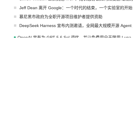
Jeff Dean 离开 Google：一个时代的结束，一个实验室的开始
慕尼黑市政府为全职开源项目维护者提供资助
DeepSeek Harness 宣布内测邀请，全网最大规模开源 Age
OpenAI 宣布为 GPT-5.6 Sol 调优，并让免费用户无限用 Luna
许多顶级实验室的人现在几乎不读论文了
xAI 前工程师评现代 AI 领域最重要 Top3 开源项目
AMD 收购 AI 芯片创企 Taalas，旨在将模型权重刻进芯片以
红帽在2026年Gartner云原生应用平台魔力象限中被评为领导者
IBM与红帽扩展Lightwell服务方案，构建适配AI时代开源生
GitHub 再次爆发大规模服务降级
Prime Agent 开源发布：一个能自我改进的编程 Agent，ARC-
Rust 项目团队宣布 LLM 政策：不禁止，但你要承认哪些代码
宇树科技 IPO 战略配售曝光：DeepSeek 获配 93.3 万股，锁定
潮起潮落，你我仍在 | 2026 腾讯云粤港澳大湾区架构师峰会