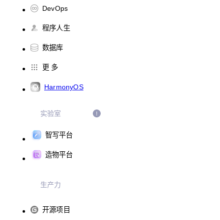
DevOps
程序人生
数据库
更 多
HarmonyOS
实验室
智写平台
造物平台
生产力
开源项目