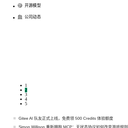
开源模型
公司动态
1
2
3
4
5
Gitee AI 队友正式上线，免费领 500 Credits 体验额度
Simon Willison 重新拥抱 MCP：无状态协议如何改变游戏规则