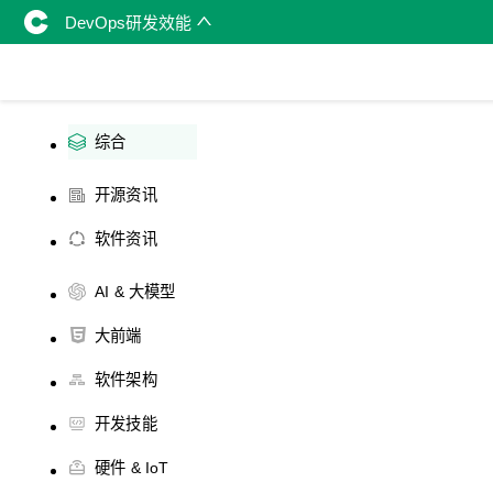
DevOps研发效能
综合
开源资讯
软件资讯
AI & 大模型
大前端
软件架构
开发技能
硬件 & IoT