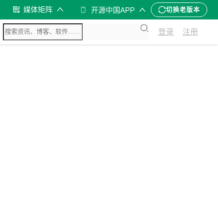
媒体矩阵
开源中国APP
切换老版本
登录
注册