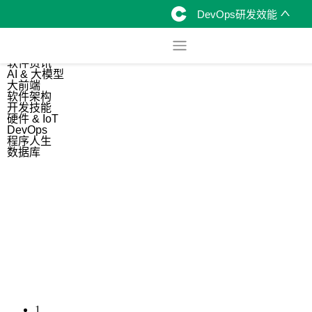
DevOps研发效能
综合
开源资讯
软件资讯
AI & 大模型
大前端
软件架构
开发技能
硬件 & IoT
DevOps
程序人生
数据库
1