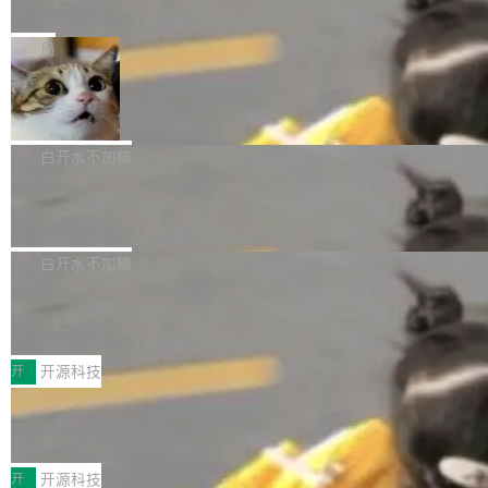
e” 和 Muse Spark 1.2 模型
mmit 之间的空隙里丢失了。 DeltaDB 要做的就
金额高达158.3亿美元，这一单项投入已经逼近
Meta 今天发布了两款 AI 产品：Muse Code，
是把这段空隙补上。 回退到任何一次编辑：Delt
微软同期总资本开支的四成。 与亚马逊、Alpha
一个在终端里运行的编程 agent；Muse Spark
局
aDB 捕获 commit 之间的每一次操作，...
bet、微软以及 Meta 等传统科技巨头相比，Spa
1.2，驱动这个 agent 的新模型。一句话概括：
ceXAI的资金消耗速度尤为引人瞩目。然而，支
美团开源 LoHoSearch，用知识图谱校
你可以用 curl -fsSL https://dev.meta.ai/install.
准 AI 能力认知
撑庞大支出的资金来源却呈现出截然不同的面
sh | bash 安装一个能在大项目里自动规划、写
机器出题的前提，是让机器拥有全局视野。整个
貌。数据显示，微软和 Meta 主要依托充沛的经
代码、验证结果的 AI 终端工具。 据介绍，Muse
构建流程可以分为四个环节：建图 → 控制难度
白开水不加糖
营现金流来覆盖资本开支，其资本支出覆盖率分
Code 是 Meta 的编程 agent 产品。它和市场上
→ 质量把关 → 数据概览。
别达到155% 和106%;而SpaceXAI的经营现金
腾讯开源 UCL-MPComm 通信库
已有的终端编程 agent 在设计理念上有几个明显
流仅能覆盖资本开支的12...
的差异点。 异步后台 agent：Muse Code 有一
腾讯网平团队宣布开源了 UCL-MPComm 通信
个主 agent 循环，外加一组后台 agent。这些后
库，并将作为transport接入Mooncake TENT。
白开水不加糖
台 agent...
该通信库针对AI Memory池化场景的数据传输需
CoStrict入选工信部2025人工智能应用
求进行了深度优化，能够实现数据中心内大规模
典型案例
计算节点间多种内存类型的高性能通信。 UCL-
近日，工信部科技司公示《2025人工智能应用典
MPComm将作为一种传输引擎接入Mooncake T
型案例入选名单》，深信服“面向企业研发场景的
开
开源科技
ENT，实现零拷贝传输性能提升30%、非零拷贝
开源 AI 编程平台 CoStrict 应用”凭借卓越的技术
传输性能最高提升5倍。UCL-MPComm底层基
深信服AI算力网关入选工信部人工智能
创新与落地成效成功入选。 全链路私有化部署，
应用典型案例！
于自研UCL-Engine通信引擎，后续腾讯网平将
助力企业AI研发安全落地 当前，越来越多企业已
前不久，工业和信息化部正式发布《2025年人工
持续开源更多基于UCL-Engine的高性能通信组
经开始引入 AI Coding 工具，通过调用公有云模
智能应用典型案例名单》，集中展示人工智能在
开
开源科技