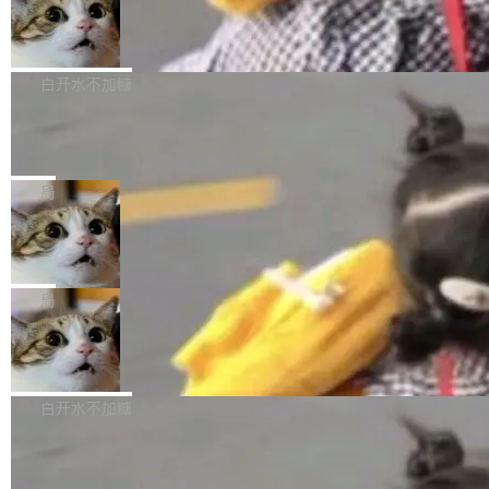
型。谁在开源赛道上领先，...
简单：开发者工具必须开源。 理由不是传统的自
商汤 SenseNova U1.5-Lite-Preview
i）在 X 上发帖： 「如果你是 Agent Harness 相
开源
由软件情怀，而是一个跟 AI agent 直接相关的
关开源项目的开发者，希望参加 DeepSeek Har
商汤科技宣布面向社区开源轻量级统一多模态模
技术判断。 两行 prompt 就能个性化任何软件 C
ness 的内测，可以回复或私信联系我。请附上
型的预览版本 SenseNova U1.5-Lite-Preview。
白开水不加糖
rawshaw 给出了两个 prompt。 第一个： "下载
GitHub id 以及开源代表作。」 DeepSeek 曾在
公告称，SenseNova U1.5-Lite-Preview并非简
某个软件的源码，在本地构建。修改 agent ...
官方招聘信息中写过一条简洁有力的公式：Mod
Ubuntu 将核心系统包从 deb 转成了 s
单的模型规模升级，而是基于 SenseNova U1
nap
el + Harness = Agent。模型负责理解和推理，
的一次系统性迭代，不仅在同一架构中贯通视觉
Ubuntu 正在把又一个核心系统包从 deb 转为 s
Harness 负责把能力落到真实环境中——调用工
理解、推理、生成与编辑，还仅以 8B-MoT 的轻
nap。这次是 hwctl——一个用来检查 Ubuntu
局
具、读写文件、管理上下文、处理错误、完成闭
量大小，将能力推进到4K、更精细的真实质感、
硬件认证状态的命令行工具。 Canonical 工程师
环。崔添翼招人的标...
更复杂的视觉控制和可持续迭代编辑。 相比 U
Dario Amodei 担心新人来 Anthropic
Alan Griffiths 在邮件列表中说得很直白：「hwc
只为金钱，不为使命
1，U1.5-Lite-Preview 在以下方向上带来了显著
tl 是一个 Ubuntu 专有的包，它和它的依赖项都
顶级 AI 研究员在两家公司之间来回跳，中间只
提升： 原生支持4K图像生成； 更精细的局部纹
是 Ubuntu 专有的，不会用在其他发行版上。」
隔了几天。 Lilian Weng 上周刚宣布因健康原因
局
理、细节与真实世界质感； 更准确的中英文文字
所以 deb 版本的受众实际上为零。既然只有 Ub
离开 Thinking Machines Lab，说自己作为联合
生成与复杂版式组织； 更稳定的图...
untu 用户在用，那用 snap 打包就没什么可纠结
FFmpeg 9.0 发布
创始人的角色「太累了」。几天后，The Inform
的。 从 deb 到 snap 的迁移路径 hwctl 是 rust-
ation 就曝出她将重回 OpenAI，负责递归自我
FFmpeg 9.0 现已发布，包含多项改进。官方更
hwlib 硬件 API 库的一部分，命令行工具负责查
改进方向的研究。她是 Thinking Machines 过
新日志列出的 9.0 版本主要更新内容如下： 扩
白开水不加糖
询 Ubuntu 的硬件认证数据库。...
去一年内第四个离开的联合创始人。 这家由前
展 AMF 色彩转换器 (vf_vpp_amf) 的 HDR 功能
OpenAI CTO Mira Murati 创立的公司，连创始
DeepSeek V4 Flash 单日消耗 8 万亿 t
MP4 muxer 中支持 LCEVC 音轨复用 Playdate
okens 登顶热搜
团队都留不住。 但 Thinking Machines 不是唯
视频编码器和多路复用器 添加 v360_vulkan filt
8 万亿 tokens。一天。一家公司的消耗。 Open