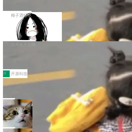
展开启新的篇章。
滞，过去三个月内没有任何条目完成更新，用户
如果你在 Spring Boot 里做过国际化，流程大概
提交的编辑请求也长期处于待处理状态。 Groki
是这样的：配 MessageSource 的 Bean、写 R
梅子酒好吃
pedia 于去年底上线，定位为由人工智能生成内
eloadableResourceBundleMessageSource、
容的百科平台，被马斯克视为传统众包百科网站
Apache Doris 4.1 全面增强 Iceberg：
声明 LocaleResolver、注册 LocaleChangeInt
支持 UPDATE、MERGE INTO 与 Iceb
维基百科的替代方案。Lawfare 调查发现，无论
erceptor…五六步之后才能看到第一行翻译文
Apache Doris 4.1 要补齐的，正是缺失的那一
erg V3
热门页面还是低关注度页面，均未出现近期更
本。 Solon 换了个方式。整个 i18n 模块围绕三
半。在已有查询能力的基础上，Doris 进一步支
白开水不加糖
新，相关问题并非局限于特定领域，而是在不同
个解析器、一个注解、一个工具类展开——没有
持了 UPDATE、DELETE、MERGE INTO 等数
主题和访问量页面中普遍存在。 调查人员最初认
XML、没有拦截器注册、没有样板配置。 资源
Testin XAgent：CIO智能测试落地指南
据修改操作、完整的表结构管理与分区演进，以
为，Grokipedia可能只是限...
文件的约定 把文件放到 resources/i18n/ 下： r
及 rewrite_data_files、expire_snapshots 等日
7月30日，TiD2026质量竞争力大会在北京中关
esources/i18n/messages.properties ...
常维护操作，并完整支持 Iceberg V3 格式。
村国家自主创新示范区会议中心开幕。本届大会
开
开源科技
由中关村智联软件服务业质量创新联盟主办，以
让非法状态不可表示：一篇关于 ADT
“智构可信·质创未来——AI原生时代的质量新范
的帖子在 Reddit 火了
式”为主题，直面AI从实验室走向规模化产业落地
有一种东西，一旦用过就回不去了。Alex Fedos
的核心质量命题。会上，《2026智能研发生产力
eev 管它叫"软件设计的基石"。 他说的东西不新
局
工具选型手册》发布，Testin云测的Testin XAge
鲜——代数数据类型（ADT），尤其是和类型
Cloudflare 开源内部企业 AI 平台 Clou
nt智能测试系统入选AI测试领域代表产品。对CI
（sum type）。但他说清楚了一件事：这不是类
dflare OS
O而言，这提示了一个转变：AI测试正在从效率
型系统的学术体操，是日常编码的思维方式。 文
Cloudflare 发布了一个开源项目 Cloudflare O
工具升级为企业的质量基础设施。 CIO面对的新
章从一个简单的例子切入。一个网站的深色主题
S。如果你只看官方博客，你会觉得这是又一
局