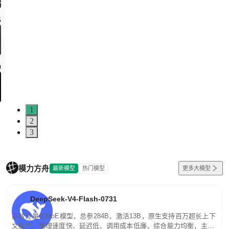
1
2
3
模力方舟
最新模型
热门模型
更多大模型
DeepSeek-V4-Flash-0731
高效轻量化MoE模型，总参284B，激活13B，原生支持百万超长上下
文能力。推理速度快、延迟低、调用成本低廉，综合能力均衡，主打