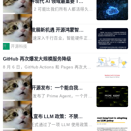
业化营销服务的需求从未如此迫切。 但市场扩容
xAI 前工程师评现代 AI 领域最重要 Top
n 这条推文引发了广泛讨论。他不是在说风凉
巧机身有效提升市面主流标准A...
3 开源项目
的同时,服务商的竞争逻辑正在改变。2026年Top
话，他是说出了一个圈内人尽皆知但很少公开捅
Flash Attention 2 可能比我们所有人都活得久。
Agency年度合辑的观察指出,“产品”这个离消费
破的事实。 Jordan 随后补充了一句软化声明：
这句话不是来自某个技术博客，而是出自 Hieu
局
者最近的载体,在整个品牌营销层面的权重显著变
「我不认为这些会议上大部分论文都在过度宣传
Pham 的一条推文。Hieu Pham 是谁？他是 xAI
高了。全域营销服务商的竞争正在从规模转向深
或造假。问题是，作为读者，如果你筛选出那些
共商智能硬件发展新机遇 开源鸿蒙智能
的早期工程师之一，在 Grok 训练基础设施团队
度,案例厚度、全域覆盖、多线协同...
硬件开发者日杭州站即将举行
看起来最令人兴奋的论文，那它们大部分都是过
工作过。近日他在 X 上发了一条帖子，列出了他
随着万物智联加速深入千行百业，智能硬件正从
度宣传的。」 这才是真正的痛点。不是所有论文
认为现代 AI 领域最重要的三个开源项目。 第一
单点设备迈向智能化、网联化、协同化发展。作
开
开源科技
都有问题，是最吸引眼球的那批论文最有问题。
个名字毫无悬念：Flash Attention 2。 Hieu 的
为面向全场景、跨终端的分布式操作系统，开源
他引用的帖子来自 Mathew Shen，一位 ICLR 2
理由很具体。FA 系列不需要解释，但 FA2 是他
GitHub 再次爆发大规模服务降级
鸿蒙通过统一技术底座和分布式能力，为不同类
026 的读者：「看了篇 ...
认为最重要的一个——复杂度恰到好处，刚好能
型智能设备的开发、连接与互联提供关键支撑，
8 月 6 日，GitHub Actions 和 Pages 再次大规
驱动你去学 CuTe，但还没被那些"邪恶的" Hopp
也为产业链企业探索产品创新与商业增长打开新
模服务降级，Actions 完全不可用超过 5 小时，
局
er++ 优化所淹没，足够容易修改和适配。 更关
的空间。 8月14日，开源鸿蒙智能硬件开发者日
webhook 停发，连自托管 runner 也因调度层故
键的是 FA2 的持久性...
（OHDD：OpenHarmony Hardware Develope
Prime Agent 开源发布：一个能自我改
障无法工作。Pages、Copilot code review、C
进的编程 Agent，ARC-AGI 3 超越人类
r Day）将在杭州启航。活动面向智能硬件产业
opilot coding agent 全部受影响。从检测到完全
Prime Intellect 发布了 Prime Agent，一个开源
专家基线
链企业和开发者，邀请行业专家与资深技术顾
恢复，大约 12 小时。 这是 2026 年 8 月的第六
的编程 Agent Harness，核心设计围绕两个抽
局
问，围绕开源鸿蒙技术能力、设备适配、芯片适
起事故，其中四起与 AI/Copilot 服务相关。 Git
象：Recursive Language Model（RLM）和 C
配、功耗与稳定性调优、兼容性测评及统一互联
Rust 项目团队宣布 LLM 政策：不禁
Hub 员工 kdaigle 在 HN 讨论中贴出了一组数
ontinual Harness。在 ARC-AGI 3 基准测试
等内容展开系统讲解和实战交流，帮助企业进一
止，但你要承认哪些代码不是你写的
据：2025 年全年 10 亿次 commit。现在，每周
上，Prime Agent + Opus 5 的组合达到了 95.
Rust 语言项目正式通过了一项 LLM 使用政策，
步了解开源鸿蒙在智能...
2.75 亿次，全年预计 140 亿次。GitHub...