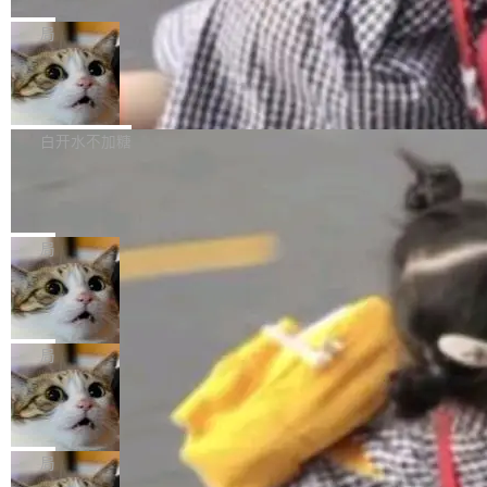
C版的产品，搭载“人机双写”重磅功能——你写
全球知名开源多媒体框架 FFmpeg 今天正式发
给 OpenAI 总法律顾问 Che Chang 发了封邮
你的，AI写AI的，同屏协作互不干扰。一句话让
布了 9.0 版本。这个版本除了带来新一代音视频
局
件，附了一封长信，要求 OpenAI 配合调查前苹
AI帮你干活，现在开启全新体验！ 温馨提示：
处理能力和硬件加速支持之外，还有一个特殊之
果员工带走机密信...
体验WorkBuddy鸿蒙PC版前，请将 HUAWEI M
亚马逊成本失控：AI 写代码烧掉 1215
处：FFmpeg 9.0 的代号是“Lei”。 这个名字，
万元，超预算 860%
atePad Edge 升级至 HarmonyOS 6.1.0.135S
来自中国开发者雷霄骅（Lei Xiaohua）。 对于
外媒近日曝光了亚马逊的多份内部报告显示，AI
P9 patch03及以上版本。 *升级路径：设置 > 搜
很多中国音视频开发者而言，这个名字并不陌
导致公司在多个项目上超支。《金融时报》报道
白开水不加糖
索“软件更新” > 检查更新，即可搜索新版本，下
生。十年前，他通过大量中文技术文章、源码分
称，仅一个项目的成本超支就高达 180 万美元
载安装完成升级即可。 没有...
析和开源示例，让一代开发者第一次真正理解 F
Hugging Face CEO 发声：中国正在开
（约合人民币 1215 万元）。 具体来说，一名工
源模型上碾压我们
Fmpeg，也成为很多人进入音视频开发领域的
程师借助 Anthropic 旗下 Claude Sonnet 模型
"他们正在开源模型上碾压我们。" Hugging Fac
“启蒙老师”。 而今年，恰好是雷霄骅离世十周
编写程序，目标是完成电商平台作者信息与商品
e CEO Clément Delangue 在 CNBC 的采访里
局
年。FFmpeg 社区最终选择用一个大版本的名
列表的数据匹配 —— 一项常规的数据处理任
没有拐弯抹角。他说中国正在赢得 AI 竞赛，而
字，留下了这份纪念。 雷霄骅曾是中国传媒大学
务，最终却产生了 180 万美元的账单，实际支出
当 AI agent 把源码变成了最好的扩展系
且按目前的速度，中国 AI 工具预计在今年底或
数字电视技术方向的博士生，长期从事视频、音
统，开发者工具必须开源
超出原定预算 860%。 更令人意外的是，该项目
2027 年就能追上美国前沿实验室的水平。 Dela
五年前，David Crawshaw 问过很多软件工程师
频技...
最终并未成功落地，而高额算力消耗持续运行长
ngue 把原因归结为一件事：开放协作。中国的
一个问题：你写过什么给自己用的程序？答案几
局
达 5 个月，公司直到财务对账时才察觉异常。这
AI 开发者在一个共享和协作的生态里加速迭代，
乎都是没有。工程师们整天用别人写的程序写程
意味着一个无人看管的 AI 程序，在近半年时间
而美国模型厂商在"闭门造车"。他的原话是 "buil
DeepSeek Harness 宣布内测邀请，全
序给别人用。偶尔有人自己写个博客系统、智能
里日夜不停地"烧钱"。 复盘显示，...
网最大规模开源 Agent 路演现场诞生
ding in silos"——各自为战，互不通气。 这个判
家居控制、家庭实验室，都算稀奇事。 Crawsh
一条内测招募帖，发出去的时候大概没人想到它
断从他嘴里说出来分量不同。Hugging Face 是
aw 是 Shelley 的作者，一个开源 AI coding age
会变成一场开源 Agent 生态的路演。 8月1日，
局
全球最大的开源 AI 平台，上面跑着上百万个模
nt。他最近在博客上写了一篇文章，核心论点很
DeepSeek Harness 团队负责人崔添翼（tiany