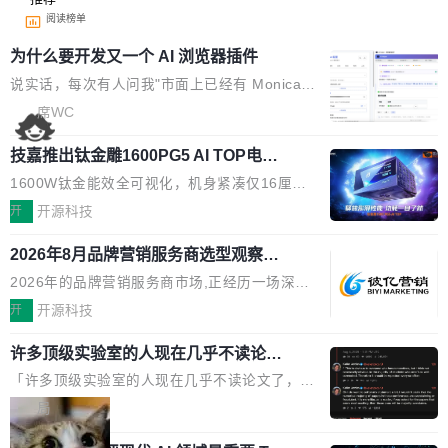
阅读榜单
为什么要开发又一个 AI 浏览器插件
说实话，每次有人问我"市面上已经有 Monica、
Sider、Copilot for Chrome 这些 AI 浏览器插件
席WC
了，你为什么还要再做一个"，我都觉得这个问题
技嘉推出钛金雕1600PG5 AI TOP电
问得好。 因为我自己也是从用户变成开发者的。
源：为发烧级主机与本地AI算力打造旗
现有产品的天花板 我用过不少 AI 浏览器插件。
1600W钛金能效全可视化，机身紧凑仅16厘米
舰供电方案
刚开始觉得都挺好——选中一段文字，弹出解
继2026台北电脑展首度亮相后，技嘉科技近日正
开
开源科技
释；写邮件时帮你润色；看英文网页给你翻译摘
式发布钛金雕1600PG5 AI TOP电源。这款高端
要。但用久了你会发现，它们本质上都是同一类
2026年8月品牌营销服务商选型观察：
电源专为发烧级DIY主机与本地AI算力平台打
从流量思维到品牌资产思维的范式转移
东西：一个带网页上下文的聊天框。 它们能读取
造，整机长度仅16厘米，提供1600W额定功率
2026年的品牌营销服务商市场,正经历一场深刻
页面的文本，然后把文本丢给大模型，再返回一
与80PLUS钛金能效；支持ATX 3.1与PCIe 5.1
的价值重构。全球全案品牌代理机构市场从2025
开
开源科技
段回答。仅此而已。 这当然有用，但总觉得差点
规范，结合服务器级元件、完善供电线材与内置
年的83.1亿美元增长至2026年的86.6亿美元,年
意思。比如我在一个后台管理系统里，需要填50
实时LCD监控屏，可充分满足当下高阶PC主机
许多顶级实验室的人现在几乎不读论文
复合增长率达5.44%,预计2032年将突破120亿美
个表单字段，每个字段还有联动逻辑；比如我
了
的严苛使用需求。 澎湃功率，紧凑机身 钛金雕1
元。数字广告与公共关系相关服务市场更是从20
「许多顶级实验室的人现在几乎不读论文了，而
想...
600PG5 AI TOP具备强悍输出功率，同时实现
25年的8463亿美元扩张至2026年的8763亿美
且他们认为 ICLR/ICML/NeurIPS 充斥着大量过
局
机身尺寸大幅精简。整机长度仅16厘米，属于同
元。数字的背后是一个清晰的事实——品牌对专
度宣传和欺诈。」 OpenAI 研究员 Keller Jorda
功率段机身尺寸十分紧凑的1600W电源产品。小