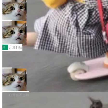
现实 过去两年，CIO们的焦虑清单上多了两项：
设置，如果用布尔值 + 可空字段来表示——bool
个"AI 知识库 + 聊天机器人"——每个大厂都在
一是如何让大模型和智能体应用安全地从PoC走
ean 表示是否可切换，nullable 的默认模式、浅
Deno 团队开源 Celld，可自托管的分
做，没什么新鲜的。 但 Kenton Varda 在 Twitte
向生产，二是如何让测试团队跟得上AI应用...
布式 Durable Objects
色方案、深色方案——会产生大量无意义的组
r 上把事情说清楚了： 今天我们发布了 Cloudfla
Ryan Dahl 领导的 Deno 团队推出了最新开源项
合。方案缺了、配置冲突了、全 null 了。要知道
re OS，一个带连接器的聊天机器人，跟其他所
目 Celld，一个能在自己机器上运行 Cloudflare
局
哪些组合有效，作者说，你得靠"文档、校验、或
有科技公司做的一样。只不过，实际上它不一
Workers 和 Durable Objects 的守护进程。 设
者部落知识"。 换个写法。Rust 的 enum，两个
样。这是 Sandstorm.io 的重制版，我十年前的
鲁大师7月新机性能/流畅/AI榜：vivo夺
计思路很直接：每个对象是一个独立的 SQLite
变体：Switchable...
性能、流畅双第一，三星Galaxy Z系列
那个创业公司。不同的是，这次它构建在 Cloudf
数据库，按名称寻址，复制到你自己的 S3 兼容
2026年7月的手机市场，由于存储等硬件成本暴
新折叠缺席
lare Workers 上——我花了九年时间搭建的平台
存储库里。节点之间只通过这个存储库协调——
增，手机厂商的日子也不好过啊，新机速度明显
开
开源科技
——并且深度集成了 AI。这基本上是我十年秘密
没有控制平面，没有共识协议。每个对象自带一
放缓，因此硝烟味淡了许多。新机参数规格除开
计划的顶峰。 十年前，Ken...
个小型数据库，应用天然按分片构建，单个数据
Zed 推出 DeltaDB，一个记录 commit
高价的三星折叠（三星Galaxy Z Fold8 Ultra / Z
之间所有操作的版本控制系统
库的竞争和爆炸半径问题在设计层面就被消除
Fold8 / Z Flip8）外，其余要么是中低端机器，
Zed 编辑器团队发布了新项目——DeltaDB，一
了。 闲置的 cell 会休眠到几乎不占资源。当 cel
例如iQOO Z11i、REDMI Note 17、REDMI No
个在 git commit 之间记录每一次编辑操作的版
局
l 迁移或唤醒时，新宿主从 S3 恢复 SQLite 数据
te 17 Pro、OPPO K15，要么是vivo X300 E这
本控制系统。目前处于 Early Access 阶段。 De
库继续执行。存储库是持久化的唯一真相...
样的次旗舰。 Galaxy Z Fold8 Ultra / Z Fold8 /
SpaceXAI 单季资本开支达 183 亿美元
ltaDB 的核心思路直接写在 landing page 最显
Z Flip8三款折叠屏新机均在7月22日发布，且全
眼的位置：「Software is made between com
根据风险投资人Tomer Tunguz 博客（VC 分
部搭载骁龙8 Elite Gen5 for Galaxy，它们本该
mits」——软件是在 commit 之间写出来的。git
析）披露的最新分析与第二季度业绩报告，Spac
白开水不加糖
是7月性...
只记录了你提交的最终状态，但真正的工作过程
eXAI在上个季度的总资本支出飙升至183.7亿美
——打字、删改、试错、agent 对话——都在 co
Meta 发布终端编程 Agent“Muse Cod
元。其中，绝大部分资金被直接用于 AI 领域，