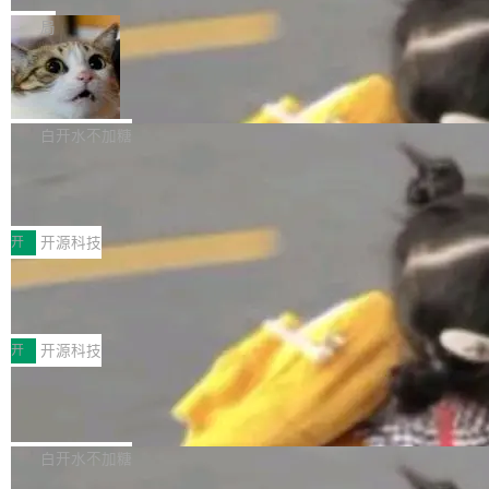
一在人才争夺战中失血的公司。六月，Google
er HE-AAC 960 解码 (DAB+) transpose_cuda
Code 在 X 上发帖：「DeepSeek Flash did 8T
局
连失两员大将：Noam Shazeer 去了 Op...
filter 添加 AMF Frame Rate Converter (vf_frc
tokens on August 1st. 5T of free usage + 3T
_amf) filter SMPTE 2094-50 元数据支持和直
NetBSD 11.0 正式发布
on OpenCode Go.」79.8 万次浏览，连带着 #
通 ProRes RAW VideoToolbox 硬件加速器 AP
DeepSeek一天消耗了8万亿# 上了微博热搜——
NetBSD 11.0 现已正式发布，这是 NetBSD 操
V ...
注意这是 OpenCode 一家的消耗。 OpenCode
作系统的第十八个主要版本。 自 NetBSD 10.1
白开水不加糖
是 Anomaly 出品的 AI 编程工具，套餐 10 美元/
以来的变化 更新亮点： 新增对 RISC-V 处理器
月。用户交了 10 美元，就能用 DeepSeek Flas
2026 ChinaJoy鸿蒙游戏增长臻享会举
架构的支持。NetBSD 11.0 是首个支持 64 位 R
办，鲸鸿动能系统呈现游戏行业解决方
h 随便写代码，按网友说法：「怎么使劲用也用
ISC-V 平台的稳定版本，涵盖一系列基于 StarFi
8月1日，2026 ChinaJoy期间，鸿蒙游戏增长臻
案
不完。」5T 来自免费额度，3T 来自 Go...
ve JH71XX 的设备，例如 VisionFive 2、PINE
享会在上海举办。鸿蒙生态的全场景智慧营销平
开
开源科技
64 STAR64，以及 QEMU。 增强了对 POSIX.1
台鲸鸿动能协同华为游戏中心，面向游戏行业开
-2024 和 C23 编程接口标准的兼容性。 compat
技嘉X3D系列再添新成员 B850 AORU
发者及生态伙伴，系统呈现了平台在游戏领域的
S ELITE X3D主板强化性能体验
_linux(8) 增强了对 Linux 系统调用的支持，包
完整能力版图——从IAP高价值用户的全周期经
面向AMD Ryzen X3D处理器玩家，技嘉X3D系
括 epoll（围绕 kqueue 实现）、POSIX 消息队
营、到IAA游戏的“买变一体”正循环、再到联运与
列主板阵容迎来新成员——B850 AORUS ELITE
开
开源科技
列、...
广告协同的全链路经营闭环，以及面向全球市场
X3D。作为面向主流高性能平台打造的全新主板
的出海增长布局。 华为终端云业务商业化销售负
Zadig v5.0 发布：AI 发布专员与 AI 审
产品，B850 AORUS ELITE X3D延续技嘉在X3
查专员上线
责人在开场致辞中表示，游戏开发者的核心诉求
D平台优化上的技术积累，旨在为游戏玩家带来
我们团队这几天最大的卡点不是 AI 写得不够
已不再是“多一个投放渠道”，而是一套能够持续
更稳定、更高效的装机选择。 B850 AORUS ELI
好，是 AI 写得太好了。 好到审查排期从两天的
白开水不加糖
驱动增长的体系。截至目前，搭载HarmonyOS
TE X3D基于AMD AM5平台打造，支持AMD Ry
活儿拖成了五天。PR 一堆起来没人敢合，发布