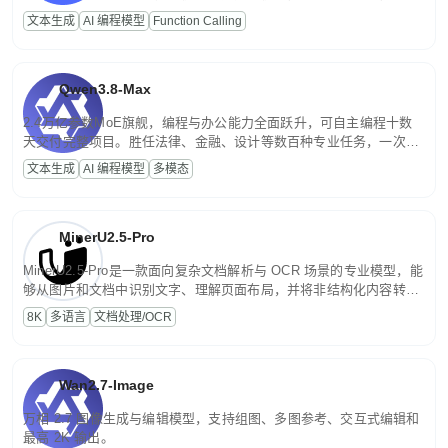
高并发、轻量化任务，适合日常对话、内容创作、基础 RAG、批量
文本生成
AI 编程模型
Function Calling
文案处理等普惠刚需场景。
Qwen3.8-Max
2.4万亿参数MoE旗舰，编程与办公能力全面跃升，可自主编程十数
天交付完整项目。胜任法律、金融、设计等数百种专业任务，一次对
话端到端交付生产级成果。原生视觉理解贯穿规划、执行与验证全流
文本生成
AI 编程模型
多模态
程，支持超长文档与长视频的深度语义解析。长程任务中自主规划与
闭环迭代，持续进化。
MinerU2.5-Pro
MinerU2.5-Pro是一款面向复杂文档解析与 OCR 场景的专业模型，能
够从图片和文档中识别文字、理解页面布局，并将非结构化内容转换
为便于存储、检索和二次处理的结构化结果。
8K
多语言
文档处理/OCR
Wan2.7-Image
万相 2.7 图像生成与编辑模型，支持组图、多图参考、交互式编辑和
最高 2K 输出。