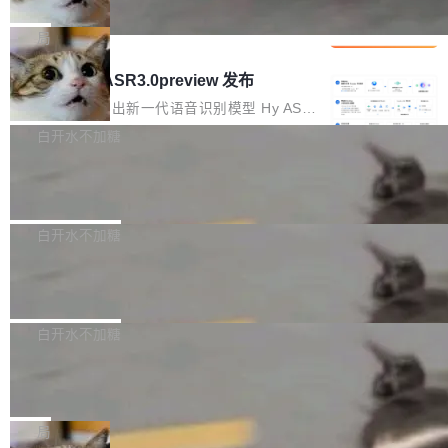
che 量化 + 权重压缩，吞吐量提升 4
代码检索手段（如关键词匹配、目录遍历）仅能
短剧部门，有互联网大厂背景。在公司内部架构
Kimi 和 GLM 是当前最强的大模型系列之一，但
1%，成本降 30%
在语法层面完成文本定位，难以触及代码的语义
调整期间，部门三次通知全员将数据从A集群迁
它们有一个共同的问题：太吃显存了。月之暗面
局
内涵与结构关联，导致开发者使用代码智能体在
移到B集群，王某都回复了"收到"。 他没有迁移
的 Kimi K 系列和智谱的 GLM 都是长上下文、M
理解大规模代码仓时面临显著"代码仓理解"瓶
腾讯混元 Hy ASR3.0preview 发布
数据。2024年9月3日下午4点，他使用此前登录
oE 架构的大模型，好用到让人上瘾，但 GPU 显
颈。 代码仓深度理解服务（以下简称" CodeBas
的账号密码进入A集群，输入了一条被程序员圈
存永远不够用。 Cloudflare 的 Workers AI 团队
腾讯混元正式推出新一代语音识别模型 Hy ASR
e深度理解服务"）是华为云码道（CodeA...
称为"删库跑路"的命令——最高管理员权限、无
一直在跑这些模型的推理。他们在官方博客上发
3.0preview。基于最新一代大语言模型 Hy3 的
白开水不加糖
需确认、强制递归删除。17个小时后，运维人员
了一篇技术文章，详细拆解了三种让大模型在 G
语言理解能力，以及融合了高精度语音识别与深
发现异常并中止进程时，89TB数据已经没了。
Pale Moon 34.3.2 发布，苍月浏览器
PU 上跑得更省、更快的技术手段——KV cache
度语义理解能力，实现了语音识别能力的全面升
删掉的是AI游戏部门的全部开发文件，包括公司
量化、模型权重压缩、以及共享 KV cache 的完
级。 根据介绍，Hy ASR3.0preview 目标在于：
Pale Moon 34.3.2 现已发布，这是一个安全更
自研的多个文生3D和...
整性保护。效果是：吞吐量提升 41%，每 token
让语音识别不再只是听清，而是真正听懂。通过
新和少量网页兼容性修复版本。 Changes/fixe
白开水不加糖
成本降低 30%，精度不变。 FP8 省的不仅是显
先理解你的语境和意图，再把准确的文字直接给
s： 实现了URL.Parse()便捷功能 对浏览器内部
存 KV cache 是推理时最吃显...
到你。从“逐字转写、单点优化”演进为“理解语
PostgreSQL 18/19 新特性深度解读
函数添加了多项边界检查，以避免潜在的越界访
境、兼容场景、一键直出”。 Hy ASR 3.0 previe
问、下溢和溢出。（DiD） 修复了加载和解析内
演讲者分享了一个有趣的实践：面对 PG 18 已
w 不要求标准普通话，方言识别覆盖粤语、吴语
容提供的字体时出现的几个问题 为避免音频加
发布的 Release Notes，他利用 AI 工具（如 Co
白开水不加糖
等 10 大方言片区和 20 余个二级小片区。在开
载、处理和播放过程中可能出现的一系列错误，
pilot）对数千条 commit 日志进行自动分析，先
源评测集中，Hy ASR 3.0 preview 在多语种的
对音频采样频率设定了下限 采样率低于 8kHz
慕尼黑市政府为全职开源项目维护者提
让模型总结出三十余条潜在特性，再逐条要求生
WER（...
供资助
（通常被认为是 "telephone"/"walkie-talkie" 音
成详细解释和代码校验，最终筛选出对用户体感
"在过去大约 10 年的大部分时间里，libexpat 的
质的最低采样率）的音频格式将被拒绝 修复了 C
最强的若干项。对于尚未正式发版的 PG 19，则
维护工作一直与我的日常工作、家务、社交生活
局
SS 圆角虚线样式中可能存在的问题 如果表单中