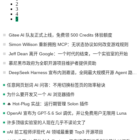
2
3
4
5
Gitee AI 队友正式上线，免费领 500 Credits 体验额度
Simon Willison 重新拥抱 MCP：无状态协议如何改变游戏规则
Jeff Dean 离开 Google：一个时代的结束，一个实验室的开始
慕尼黑市政府为全职开源项目维护者提供资助
DeepSeek Harness 宣布内测邀请，全网最大规模开源 Agent 路演现场诞生
任意网页划词 AI 问答：不用切换标签页的效率秘诀
为什么要开发又一个 AI 浏览器插件
🔥 Hot-Plug 实战：运行期管理 Solon 插件
OpenAI 宣布为 GPT-5.6 Sol 调优，并让免费用户无限用 Luna
许多顶级实验室的人现在几乎不读论文了
xAI 前工程师评现代 AI 领域最重要 Top3 开源项目