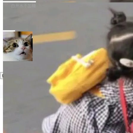
正，才能成为机器能理解的高质量数据。医学影
理工具。它可以查看，转换，编辑和分类所有主
白开水不加糖
像AI落地最昂贵的环节，不是算法，是专业医生
流格式的电子书。Calibre 是个跨平台软件，可
的时间。 张医生是某三甲医院放射科副主任医
SwiftUI 问世七年了，为什么开发者还
以在 Linux、Windows 和 macOS 上运行。 Cal
师，牵头一项腹部肌肉影像课题。他需要在数百
在骂它？
ibre 9.12 现已正式发布，此次更新内容如下：
Yakov Manshin 发了一期长达 40 分钟的 YouT
张CT影像上完成像素级精细分割，让系统"...
新功能 macOS：在 Connect/Share 按钮中添加
ube 视频，标题是"SwiftUI 七年后：一个平庸的
局
通过 AirDop 共享书籍的功能 Content server：
故事"。视频核心观点很简单：SwiftUI 发布七年
支持可向服务器后端添加新端点的插件 Edit boo
了，仍然像一个永久公测版。 Manshin 从数据
k：Compress images：添加将 GIF 图像转换为
流、布局系统、API 稳定性、性能、跨平台五个
加载更多
JPEG/WebP 的选项 ToC Editor：添加一个按
维度逐一批判了 SwiftUI。最让人印象深刻的一
钮，用于对目录中的条目进...
个论据是：苹果官方的 SwiftUI 教程项目 Land
marks，用最新 Xcode 在最新 macOS 上构建
运行，出来的效果是坏的——侧边栏按钮大小不
一，界面错位。他说这个问题"两年前就发现了，
©OSCHINA(OSChina.NET)
京ICP备2025119063号
至今没变"。 数据流方面，Manshin 指出 SwiftU
I 的属性包装器演进史...