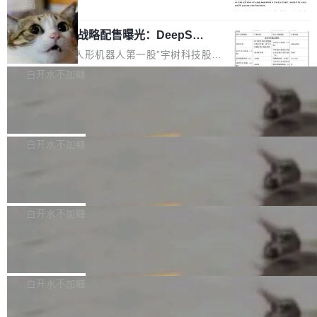
5% RHAE Best@1，超过了 ARC 报告的人类专
覆盖 rust-lang/rust 单一仓库的代码贡献。这不
局
家基线 95.4%。 不是又一个 coding agent 包装
是项目级别的官方立场，目前由五个团队采纳，
宇树科技 IPO 战略配售曝光：DeepSe
器 Prime Agent 的架构和市面上大多数 coding
但它可能是主流开源项目中关于 AI 辅助贡献最
ek 获配 93.3 万股，锁定 36 个月
agent 有本质区别。大多数 agent harness 的设
细致的一份规则。 政策的核心只有一句话：LLM
8月6日晚间，“人形机器人第一股”宇树科技股份
计是基于早期模型的能力—...
可以用来分析、提炼、审阅、建议，但不能用来
有限公司披露IPO发行价格及战略配售结果，杭
白开水不加糖
创作。 具体来说，LLM 生成的代码可以提交，
州深度求索人工智能基础技术研究有限公司（De
但必须满足五个条件：预先安排、非关键、高质
Docker 29.7.2 发布
epSeek）获配93.3399万股，按150.8元/股发行
量、充分测试、充分审查，并且必须披露。LLM
价格计算，认购金额约1.41亿元，股份锁定期为
Docker 29.7.2 现已发布，具体更新内容如下：
不得生成涉及安全性的关键变更，除非作者本身
36个月。 公告显示，本次宇树科技战略配售对
Bug fixes and enhancements 修复多次传递同
白开水不加糖
就是领域专家。即使如此，政策也"强烈不建
象主要包括长期投资机构、与公司业务具有战略
一环境变量时，docker service create和docker
议"这么做。 对于不披露的情况，审核者可以直
合作关系或长期合作愿景的大型企业、科创板保
Apache Fluss 毕业成为顶级项目
service update会发生 panic 的问题。docker/cl
接关闭 PR，无需解释。 政策作者 Jynn Ne...
荐人跟投子公司，以及公司高级管理人员和核心
i#7145 修复了 Docker Engine 29.7.0 中引入的
今年 7 月，Apache Fluss 的毕业提案在 Apach
员工参与设立的专项资产管理计划。其中，Dee
一个回归问题，该问题导致拉取镜像时会拒绝包
e 孵化器项目管理委员会（IPMC）投票中获得
白开水不加糖
pSeek作为与宇树科技具备战略合作关系的企
含绝对 hardlink 目标的镜像（此类镜像由某些镜
全票通过，随后获 Apache 软件基金会董事会批
业，获配股份数量占本次发行数量的2.31%。 除
像构建工具生成）。moby/moby#53305 修复了
马斯克 AI 百科项目 Grokipedia 被曝数
准。今天，Apache 软件基金会正式宣布 Apach
DeepSeek外，腾讯旗下上海启善投资有限公司
月未更新
Docker Engine 29.7.0 中引入的一个回归问
e Fluss 孵化毕业，成为 Apache 顶级项目（TL
埃隆·马斯克推出的AI百科项目 Grokipedia 被曝
获配9...
题，该问题可能导致在旧版 Linux 内核...
P）！这一里程碑不仅标志着 Fluss 迈入新的发
长期停止内容更新，未能实现其作为“AI版维基百
白开水不加糖
展阶段，也将进一步推动流式存储、实时湖仓与
科”替代品的目标。 据 Lawfare 最新调查，自今
AI 数据基础加速融合，为实时数据基础设施的发
Solon I18n：三种解析器，零样板代码
年4月以来，Grokipedia 页面更新功能基本停