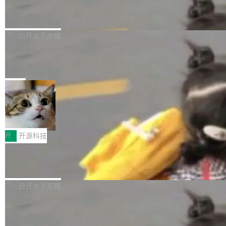
6的终端设备已突破7000万台，注册开发者数量
zen 9000/8000/7000系列处理器，并针对X3D
Dgraph v25.4.0 发布，具有图形后端的
窗口推了又推。好到合进 main 分支的代码，我
已突破 1100 万。随着鸿蒙生态汇聚越来越多的
原生 GraphQL 数据库
处理器特性进行平台级优化。其搭载X3D鸡血模
们自己都没看完。 这事不是个例。GitLab 调研
Dgraph 是一个水平可扩展的分布式 GraphQL
高质量游戏...
式2.0，可根据不同使用场景释放处理器潜力，
过 1528 名开发者，85% 说 AI 把瓶颈从写代码
数据库，有一个图形后端。作为一个原生的 Gra
白开水不加糖
帮助玩家在游戏与高负载应用中获得更充分的性
转移到了审代码。 写代码有人替你干了。但审代
phQL 数据库，它严格控制数据在磁盘上的排列
能表现。 在核心规格方面，B850 AO...
码、把关发版这两道关，还得靠人肉扛。 V5.0
竹知了：一个零依赖的单文件 HTML，
方式，以优化查询性能和吞吐量，减少集群中的
把儿时竹蝉玩具搬进浏览器
想让 AI 一起盯。
磁盘寻道和网络调用。 Dgraph v25.4.0 现已发
竹知了（zhuzhiliao）是那种小时候路边摊上几
布，具体更新内容包括： feat(zero)：Zero 现
块钱的玩意儿——一根小竹签，一个竹筒，一头
局
支持 --security superflag（token=...;whitelist
系着涂了松香的线。甩起来，竹膜震动，发出“哇
=...），与 Alpha 版本的格式一致，并据此对其
30倍效率升级：解锁医学影像数据要素
——哇”的蝉鸣声。实物越来越难找了，有开发者
价值化的真实路径
管理 HTTP 端点进行授权。 <blockquote> <p>
把它做成了 Web 玩具，放在 zhuzhiliao.imsai.c
完成一例腹部CT影像标注，张医生过去需要约1
<span><strong>警告：</strong>&nbsp;Zero
c 上，并在 GitHub 开源。 玩法很简单：按住屏
20个小时。他必须在数百张连续影像上，一笔一
开
开源科技
的 admin ...
幕画圈，或者直接甩手机。页面会实时显示转速
笔勾画边界，一层一层识别肌肉组织。如今，使
（圈/秒），声音来自真实竹知了录音的 1.72 秒
Apache Dubbo-go v3.3.2 正式发布
用东软飞标医学影像标注平台，同样的工作缩短
采样，无缝循环。音频解码失败时，还有一套合
至4小时，效率提升30倍。 这组数字背后，改变
这个版本面向生产环境，重心在内核稳定性。我
成兜底——锯齿波振荡器模拟脉冲，并联带通共
的不只是速度，而是把医学影像转化为AI能力的
们彻底收敛了旧配置体系，扩展了 Triple 协议与
白开水不加糖
振峰模拟竹膜和筒腔共鸣。 技术细节上，物理引
路径真正打通了。 大型医院积累的影像数据规模
泛化调用能力，加强了应用级元数据和服务治
擎是绳系质点模型：重力、弹性绳（只拉不
庞大，但不能直接用于训练模型。器官、病灶和
Calibre 9.12 发布，功能强大的开源电
理，同时集中修了并发安全、资源泄漏和热路径
推）、空气阻力，1/240 秒定步长积...
子书工具
组织边界，必须由专业医生逐层识别、标记和校
性能问题。
Calibre 开源项目是 Calibre 官方出的电子书管