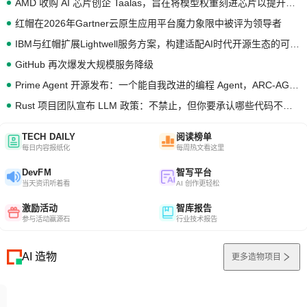
AMD 收购 AI 芯片创企 Taalas，旨在将模型权重刻进芯片以提升推理性能
红帽在2026年Gartner云原生应用平台魔力象限中被评为领导者
IBM与红帽扩展Lightwell服务方案，构建适配AI时代开源生态的可信基础设施
GitHub 再次爆发大规模服务降级
Prime Agent 开源发布：一个能自我改进的编程 Agent，ARC-AGI 3 超越人类专家基线
Rust 项目团队宣布 LLM 政策：不禁止，但你要承认哪些代码不是你写的
TECH DAILY
阅读榜单
每日内容报纸化
每周热文看这里
DevFM
智写平台
当天资讯听着看
AI 创作更轻松
激励活动
智库报告
参与活动赢源石
行业技术报告
AI 造物
更多造物项目