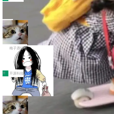
件。 腾讯网平团队在UCL-MPComm中实现了一
型或企业内部部署模型提升研发效率。但随着 AI
各领域的应用成果，覆盖技术底座、行业赋能、
个独立于业务线程的全局通信引擎（Engine），
Coding 从个人辅助工具逐步走向团队级、组织
Jeff Dean 离开 Google：一个时代的结
产品应用、支撑保障、专题等五大方向。深信服
并实...
束，一个实验室的开始
级应用，企业在规模化落地过程中，对安全性、
AI算力网关（AI创新平台）成功入选！ 随着各行
Google 员工编号 20。MapReduce 作者之一。
可控性和代码质量提出了更高要求。 首先是数据
各业的Agent走向规模化建设，算力构成形态逐
Bigtable 作者之一。TensorFlow 的作者之一。
局
安全与合规要求。对于大多数普通研发场景，公
渐丰富，用户关注的重点也在发生变化：不只是
Gemini 的架构师。Google 首席科学家。 Jeff D
有云模型能够满足快速试用和效率提升的需求。
让AI用起来，还要进一步看清混合算力时代下，
🔥 SolonCode v2026.8.4 发布：界面
ean 在 Google 工作了 27 年后，宣布离职。 他
但对于金融、能源、医疗等对数据安全要求较...
字体可调、22 种语言、记忆搜索增强
Token花在哪里、算力是否被充分利用，以及持
不是一个人走。一同离开的还有 Sanjay Ghema
打开终端就能上岗的全中文编码智能体，这一轮
续增长的AI成本该如何优化。 深信服AI算力网关
wat（Google 员工编号 23，Jeff Dean 二十多
把「看得清、用母语、记得住」三件事一次补
梅子酒好吃
正是围绕这些实际问题，从Token治理和成本治
年的编程搭档，MapReduce 和 Bigtable 的共同
齐。 SolonCode 是什么 SolonCode 是杭州无
理两个方面，让用户的每一份算力都看得清、管
作者）、Quoc Le（Google 大脑核心成员，Se
让“代码语义理解”深度释放AI Coding
耳科技研发的企业级终端编码智能体——一位全
得住、用得稳、省得下、更安全！ 一、从现在开
价值潜能：华为云码道（CodeArts）
q2Seq 和 DocAI 的共同发明人）以及 Oriol Vin
中文驱动的数字员工，自主理解需求、规划步
一、代码仓深度理解技术的作用与价值 在软件工
始，Token使用一目...
代码仓技术解析
yals（Gemini 联合负责人，AlphaSta...
骤、编写代码。不挑模型、不挑平台，curl 一行
程实践中，代码仓是企业核心知识资产的主要载
开
开源科技
装完即用。 开源地址：Gitee · GitCode · GitHu
体。企业级代码仓库通常包含数十万乃至数百万
b 安装 支持 Java 8+（8~26）、macOS / Linu
一条“删库”命令跑 17 小时，算法工程
个文件，其规模远超单次模型调用可承载的上下
师删光 89TB 数据只为干私活
x / Windows / Harmony PC。 # macOS / Linu
文窗口。随着项目规模的持续扩张与代码历史的
最高人民检察院8月4日公布了一起案件：北京一
x / Harmony PC curl -fsSL https://solon.noea
不断累积，代码仓中的模块关系、接口契约、业
名90后算法工程师王某，为了给自己接的私活腾
局
r.org/solon...
务逻辑等关键信息往往分散于数十乃至数百个文
服务器空间，删光了公司AI游戏部门的全部核心
件之中，形成高度复杂的知识关联网络。传统的
Cloudflare 分享推理优化实践：KV ca
数据。 王某2024年1月入职东城区某科技公司AI