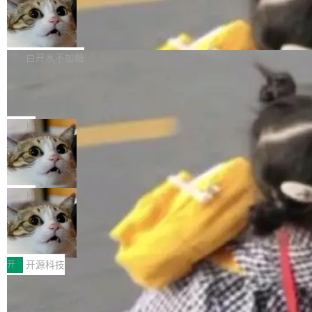
通过拉取过去一年内（从 PG 18 Beta1 时间点
和休闲娱乐竞争时间。" 这是 libexpat 维护者 S
的图像元素不在同一个子树中，则它们将不再关
至今）的所有 commit，同样交由 AI 分析提炼。
Firefox 153.0.3 发布
ebastian Pipping 写在博客里的话。8 月 4 日，
联 加...
经过人工复核，准确度令人满意。这一方法也为
他宣布了一个新消息：从 2026 年 8 月 1 日起，
Firefox 153.0.3 现已发布，具体更新内容如
社区爱好者提供了高效跟踪新版本的思路。
他可以全职维护 libexpat 了，最长 6 个月。发
下： New Smart Window 包含多项增强功能：
白开水不加糖
工资的是慕尼黑市政府。 libexpat 是一个 C99
<ul> <li>现在建议列表会显示更多结果，方便用
编写的流式 XML 解析器，MIT 许可证。和 libx
Cloudflare Computer 开源：你的 Age
户查找历史记录和切换到已打开的标签页。（<a
nt 需要一台电脑，而不是一个容器
ml2 一样，它是世界上使用最广泛的 XML 解析
href="https://bugzilla.mozilla.org/show_bug.c
Cloudflare 开源了名为 @cloudflare/computer
库之一。你的操作系统、浏览器、无数的基础设
gi?id=2019042">Bug&nbsp;2019042</a>）</l
的 npm 包。项目的核心论点是：容器不适合 Ag
局
施软件，很可能都在用它。而过去十年，维护它
i> <li>现在，助手可以直接使用 Exa 的网络搜索
ent 计算。真正适合的，是 Isolate。 Cloudflare
的人一直在用业余...
结果回答问题，而无需将问题转交给搜索引擎。
OpenAI 公开邮件和聊天记录回应苹果
工程师在这件事上没什么可谦虚的——他们用 W
诉讼，称“Apple is getting this wron
（<a href="https://bugzilla.mozilla.org/show_
orkers 跑了十年 Isolate。用 CEO Matthew Pri
上个月，苹果一纸诉状把 OpenAI 告上法庭，指
g”
bug.cgi?id=204...
nce 的话说：「我们一生都在用 Isolate 运行代
控其挖角苹果前员工并窃取商业秘密。苹果的诉
局
码，而 AI Agent 不需要容器，它们需要的是 Iso
状把 OpenAI 描述成一个系统性地从前东家挖
late。」 容器为什么不合适 容器的问题在于启动
HUAWEI MatePad Edge上架WorkBu
人、套取机密信息的对手。 OpenAI 没发律师
ddy鸿蒙PC版，说话就能干活的AI办公
和销毁都太重了。一个 Agent 要执行的任务可能
函，也没选择庭外沉默。它在官网贴了一篇博
全能AI工作台WorkBuddy鸿蒙PC版上架HUAWE
搭子
只需要几毫秒的 CPU 时间，但容器从冷启动到
文，标题只有六个字：Apple is getting this wro
I MatePad Edge应用市场，直接下载即可使
开
开源科技
就绪要花数秒。如果未来有十...
ng。 然后，它把邮件往来和 iMessage 聊天记
用，与鸿蒙电脑上的体验一致。值得一提的是，
录全贴了出来。 他发错人了 苹果外部律师 Gabr
FFmpeg 9.0 发布：代号“Lei”，以此纪
这是目前市面上唯一支持平板接入WorkBuddy P
念中国开发者雷霄骅
iel Gross 来自 Weil 律所，2 月 23 日下午 5:53