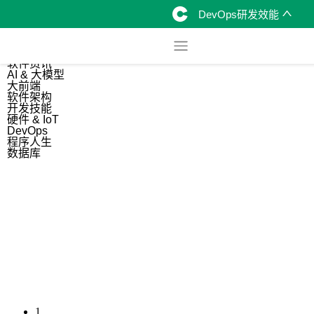
DevOps研发效能
综合
开源资讯
软件资讯
AI & 大模型
大前端
软件架构
开发技能
硬件 & IoT
DevOps
程序人生
数据库
1