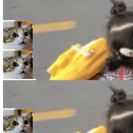
GitHub id 以及开源代表作。」 DeepSeek 曾在
公告称，SenseNova U1.5-Lite-Preview并非简
某个软件的源码，在本地构建。修改 agent ...
官方招聘信息中写过一条简洁有力的公式：Mod
Ubuntu 将核心系统包从 deb 转成了 s
单的模型规模升级，而是基于 SenseNova U1
nap
el + Harness = Agent。模型负责理解和推理，
的一次系统性迭代，不仅在同一架构中贯通视觉
Ubuntu 正在把又一个核心系统包从 deb 转为 s
Harness 负责把能力落到真实环境中——调用工
理解、推理、生成与编辑，还仅以 8B-MoT 的轻
nap。这次是 hwctl——一个用来检查 Ubuntu
局
具、读写文件、管理上下文、处理错误、完成闭
量大小，将能力推进到4K、更精细的真实质感、
硬件认证状态的命令行工具。 Canonical 工程师
环。崔添翼招人的标...
更复杂的视觉控制和可持续迭代编辑。 相比 U
Dario Amodei 担心新人来 Anthropic
Alan Griffiths 在邮件列表中说得很直白：「hwc
只为金钱，不为使命
1，U1.5-Lite-Preview 在以下方向上带来了显著
tl 是一个 Ubuntu 专有的包，它和它的依赖项都
顶级 AI 研究员在两家公司之间来回跳，中间只
提升： 原生支持4K图像生成； 更精细的局部纹
是 Ubuntu 专有的，不会用在其他发行版上。」
隔了几天。 Lilian Weng 上周刚宣布因健康原因
局
理、细节与真实世界质感； 更准确的中英文文字
所以 deb 版本的受众实际上为零。既然只有 Ub
离开 Thinking Machines Lab，说自己作为联合
生成与复杂版式组织； 更稳定的图...
untu 用户在用，那用 snap 打包就没什么可纠结
FFmpeg 9.0 发布
创始人的角色「太累了」。几天后，The Inform
的。 从 deb 到 snap 的迁移路径 hwctl 是 rust-
ation 就曝出她将重回 OpenAI，负责递归自我
FFmpeg 9.0 现已发布，包含多项改进。官方更
hwlib 硬件 API 库的一部分，命令行工具负责查
改进方向的研究。她是 Thinking Machines 过
新日志列出的 9.0 版本主要更新内容如下： 扩
白开水不加糖
询 Ubuntu 的硬件认证数据库。...
去一年内第四个离开的联合创始人。 这家由前
展 AMF 色彩转换器 (vf_vpp_amf) 的 HDR 功能
OpenAI CTO Mira Murati 创立的公司，连创始
DeepSeek V4 Flash 单日消耗 8 万亿 t
MP4 muxer 中支持 LCEVC 音轨复用 Playdate
okens 登顶热搜
团队都留不住。 但 Thinking Machines 不是唯
视频编码器和多路复用器 添加 v360_vulkan filt
8 万亿 tokens。一天。一家公司的消耗。 Open
一在人才争夺战中失血的公司。六月，Google
er HE-AAC 960 解码 (DAB+) transpose_cuda
Code 在 X 上发帖：「DeepSeek Flash did 8T
局
连失两员大将：Noam Shazeer 去了 Op...
filter 添加 AMF Frame Rate Converter (vf_frc
tokens on August 1st. 5T of free usage + 3T
_amf) filter SMPTE 2094-50 元数据支持和直
NetBSD 11.0 正式发布
on OpenCode Go.」79.8 万次浏览，连带着 #
通 ProRes RAW VideoToolbox 硬件加速器 AP