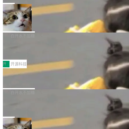
张CT影像上完成像素级精细分割，让系统"...
新功能 macOS：在 Connect/Share 按钮中添加
ube 视频，标题是"SwiftUI 七年后：一个平庸的
局
通过 AirDop 共享书籍的功能 Content server：
故事"。视频核心观点很简单：SwiftUI 发布七年
支持可向服务器后端添加新端点的插件 Edit boo
DBeaver 26.1.4 发布
了，仍然像一个永久公测版。 Manshin 从数据
k：Compress images：添加将 GIF 图像转换为
流、布局系统、API 稳定性、性能、跨平台五个
DBeaver 是一个免费开源的通用数据库工具，适
JPEG/WebP 的选项 ToC Editor：添加一个按
维度逐一批判了 SwiftUI。最让人印象深刻的一
用于开发人员和数据库管理员。DBeaver 26.1.4
白开水不加糖
钮，用于对目录中的条目进...
个论据是：苹果官方的 SwiftUI 教程项目 Land
现已发布，具体更新内容包括： AI 助手： <ul st
marks，用最新 Xcode 在最新 macOS 上构建
传音TEX AI语音算法团队斩获MLC-SL
yle="margin-left:0; margin-right:0"> <li><span
M 2026国际挑战赛Task 1亚军
运行，出来的效果是坏的——侧边栏按钮大小不
style="color:#000000">现在可以通过键盘访问
近日，在国际语音领域顶级会议INTERSPEECH
一，界面错位。他说这个问题"两年前就发现了，
AI 聊天功能（添加了一些快捷键）</span></li>
2026卫星活动——第二届多语种对话语音语言模
开
开源科技
至今没变"。 数据流方面，Manshin 指出 SwiftU
<li><span style="color:#000000">新增了始终
型挑战赛 （Multilingual Conversational Speec
I 的属性包装器演进史...
在新 SQL 控制台中打开 AI 生成的脚本的功能</
Qwen3.8-Max 发布，下周开源 Qwen3.
h Language Model Challenge，MLC-SLM）T
8-27B
span></li> <li><span style="color:#000000...
ask 1赛道中，传音TEX AI中心语音算法团队以
千问大模型宣布正式推出 Qwen 家族迄今最强大
自主研发的说话人归属多语种自动语音识别系统
的模型 Qwen3.8-Max，也是其首个 Max 规模
白开水不加糖
取得tcpMER 15.41%的成绩，在全球110支参赛
的开源权重模型。Qwen3.8-Max 的模型权重预
队伍中位列第二。此次突破展现了传音在多语种
MiniMax H3 开源：33B 全模态模型，
计将于开源，彼时也将同步开源 Qwen3.8-27B
一个视觉语言模型只够当它的编码器
语音识别、说话人日志、时间对齐与长音频工程
模型。 根据介绍，Qwen3.8-Max 基于 Qwen 3.
MiniMax 今天开源了 H3，一个 33B 参数的全模
化系统等关键方向的系统性技术实力。 本届赛事
5 的架构基础构建，参数规模扩展至 2.4 万亿，
态生成模型，能生成带原生立体声的 2K 视频。
局
聚焦多语言对话语音模型面临的关键技术挑战，
激活参数95B，支持100万上下文Tokens，在编
没有发布会，没有预告，直接扔了篇文章出来，