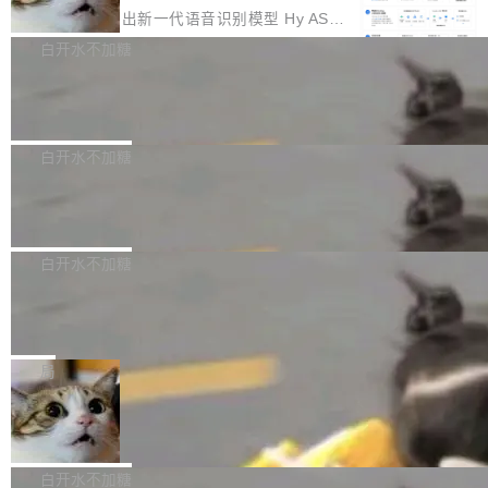
颈。 代码仓深度理解服务（以下简称" CodeBas
的账号密码进入A集群，输入了一条被程序员圈
存永远不够用。 Cloudflare 的 Workers AI 团队
腾讯混元正式推出新一代语音识别模型 Hy ASR
e深度理解服务"）是华为云码道（CodeA...
称为"删库跑路"的命令——最高管理员权限、无
一直在跑这些模型的推理。他们在官方博客上发
3.0preview。基于最新一代大语言模型 Hy3 的
白开水不加糖
需确认、强制递归删除。17个小时后，运维人员
了一篇技术文章，详细拆解了三种让大模型在 G
语言理解能力，以及融合了高精度语音识别与深
发现异常并中止进程时，89TB数据已经没了。
PU 上跑得更省、更快的技术手段——KV cache
Pale Moon 34.3.2 发布，苍月浏览器
度语义理解能力，实现了语音识别能力的全面升
删掉的是AI游戏部门的全部开发文件，包括公司
量化、模型权重压缩、以及共享 KV cache 的完
级。 根据介绍，Hy ASR3.0preview 目标在于：
Pale Moon 34.3.2 现已发布，这是一个安全更
自研的多个文生3D和...
整性保护。效果是：吞吐量提升 41%，每 token
让语音识别不再只是听清，而是真正听懂。通过
新和少量网页兼容性修复版本。 Changes/fixe
白开水不加糖
成本降低 30%，精度不变。 FP8 省的不仅是显
先理解你的语境和意图，再把准确的文字直接给
s： 实现了URL.Parse()便捷功能 对浏览器内部
存 KV cache 是推理时最吃显...
PostgreSQL 18/19 新特性深度解读
到你。从“逐字转写、单点优化”演进为“理解语
函数添加了多项边界检查，以避免潜在的越界访
境、兼容场景、一键直出”。 Hy ASR 3.0 previe
问、下溢和溢出。（DiD） 修复了加载和解析内
演讲者分享了一个有趣的实践：面对 PG 18 已
w 不要求标准普通话，方言识别覆盖粤语、吴语
容提供的字体时出现的几个问题 为避免音频加
发布的 Release Notes，他利用 AI 工具（如 Co
白开水不加糖
等 10 大方言片区和 20 余个二级小片区。在开
载、处理和播放过程中可能出现的一系列错误，
pilot）对数千条 commit 日志进行自动分析，先
源评测集中，Hy ASR 3.0 preview 在多语种的
慕尼黑市政府为全职开源项目维护者提
对音频采样频率设定了下限 采样率低于 8kHz
让模型总结出三十余条潜在特性，再逐条要求生
WER（...
供资助
（通常被认为是 "telephone"/"walkie-talkie" 音
成详细解释和代码校验，最终筛选出对用户体感
"在过去大约 10 年的大部分时间里，libexpat 的
质的最低采样率）的音频格式将被拒绝 修复了 C
最强的若干项。对于尚未正式发版的 PG 19，则
维护工作一直与我的日常工作、家务、社交生活
局
SS 圆角虚线样式中可能存在的问题 如果表单中
通过拉取过去一年内（从 PG 18 Beta1 时间点
和休闲娱乐竞争时间。" 这是 libexpat 维护者 S
的图像元素不在同一个子树中，则它们将不再关
至今）的所有 commit，同样交由 AI 分析提炼。
Firefox 153.0.3 发布
ebastian Pipping 写在博客里的话。8 月 4 日，
联 加...
经过人工复核，准确度令人满意。这一方法也为
他宣布了一个新消息：从 2026 年 8 月 1 日起，
Firefox 153.0.3 现已发布，具体更新内容如
社区爱好者提供了高效跟踪新版本的思路。
他可以全职维护 libexpat 了，最长 6 个月。发
下： New Smart Window 包含多项增强功能：
白开水不加糖