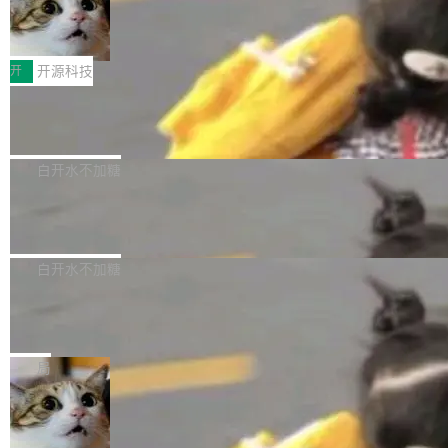
共吸引来自全球工业界与学术界的1...
程、办公、科研以及长周期任务等方面实现了全
DeepSeek-V4-Flash正式版API上线超
权重已经上传至 Hugging Face。 去年国内的视
算互联网
面提升。它不仅能应对更具挑战性的问题，还能
频生成模型还在追 Runway 和 Pika 的参数，今
近日，DeepSeek-V4-Flash 正式版 API 开启公
更可靠地端到端完成复杂任务，输出值得信赖的
天 MiniMax H3 从架构到许可都摆上台面了。一
开测试。国家超算互联网正式上线 DeepSeek-V
开
开源科技
成果。 全球开发者都可通过千问 AI 平台获得 Q
个模型，三个模块，两个开源。 H3 由三个模块
4-Flash 正式版（DeepSeek-V4-Flash-0731）
wen3.8 的 API 服务：国内每百万 Tok...
组成：H3-Context-IR 负责多模态指令理解和编
Docker 29.7.1 发布
模型 API 调用服务和模型文件。 DeepSeek-V4-
排（闭源，提供 API）；H3-Base 是核心生成模
Flash-0731 经过大量后训练工作，智能体能力
Docker 29.7.1 现已发布，具体更新内容如下：
型，33B 参数，负责 768p 音视频生成（开
大幅增强，指令遵循能力大幅增强。在多项基准
Bug fixes and enhancements 修复了一个回归
白开水不加糖
源）；H3-Regenerate-2K 负责 in-context 重新
测试中，DeepSeek-V4-Flash 正式版性能可与
问题，该问题导致无法拉取图层中包含缺少明确
生成 2K ...
当前最强的闭源模型相媲美。 超算互联网现面向
Ant Design 6.5.3 发布，企业级 UI 设
父目录条目的目录的图像。moby/moby#53260
计语言和 React 实现
企业和开发者提供 DeepSeek-V4-Flash-0731
修复了一个回归问题，即CopyToContainer会拒
Ant Design 是阿里巴巴开源的一套企业级 UI 设
模型 API 调用服务，用户无需繁琐环境配置，一
绝遍历绝对符号链接的容器路径，例如/var/run -
计语言和 React 组件库。Ant Design 6.5.3 现
白开水不加糖
键接入即可快速调用，为各行业用户提供高性
> /run。moby/moby#53261 如需查看此版本中
已发布，主要更新内容如下： Input 修复 Input.
能、安...
的所有拉取请求和更改，可参阅： docker/cli, 2
DeepSeek V4 Flash 跑分全解析，13
OTP 使用字符串 mask 时仍采用 type="text" 的
个最强模型里它最便宜
9.7.1 milestone moby/moby, 29.7.1 milestone
问题，并保留显式 type 配置。#58835 修复 Inp
比它聪明的没它便宜，比它便宜的——哦，没有
更新说明：https://github.com/moby/...
ut.OTP 的 mask 为 true 时仍显示原始值的问
比它便宜的。 Artificial Analysis 更新了 DeepS
局
题。#58805 修复 Input.TextArea 调整大小手柄
eek V4 Flash 0731 的完整评测。一张 Intellige
在触摸设备上显示为小圆点的问题。#58812 Ty
禅道开源版 22.4 发布，内置 DevOps4.
nce Index vs Cost per Task 的散点图上，13
0 正式版，提供从代码提交到交付的全
pography 优化 Typography 省略提示在大列表
个模型排成一列，V4 Flash 贴着底部：$0.03
大家好， 禅道开源版22.4发布啦！本次发布我们