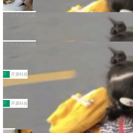
准 AI 能力认知
撑庞大支出的资金来源却呈现出截然不同的面
sh | bash 安装一个能在大项目里自动规划、写
机器出题的前提，是让机器拥有全局视野。整个
貌。数据显示，微软和 Meta 主要依托充沛的经
代码、验证结果的 AI 终端工具。 据介绍，Muse
构建流程可以分为四个环节：建图 → 控制难度
白开水不加糖
营现金流来覆盖资本开支，其资本支出覆盖率分
Code 是 Meta 的编程 agent 产品。它和市场上
→ 质量把关 → 数据概览。
别达到155% 和106%;而SpaceXAI的经营现金
已有的终端编程 agent 在设计理念上有几个明显
腾讯开源 UCL-MPComm 通信库
流仅能覆盖资本开支的12...
的差异点。 异步后台 agent：Muse Code 有一
腾讯网平团队宣布开源了 UCL-MPComm 通信
个主 agent 循环，外加一组后台 agent。这些后
库，并将作为transport接入Mooncake TENT。
白开水不加糖
台 agent...
该通信库针对AI Memory池化场景的数据传输需
CoStrict入选工信部2025人工智能应用
求进行了深度优化，能够实现数据中心内大规模
典型案例
计算节点间多种内存类型的高性能通信。 UCL-
近日，工信部科技司公示《2025人工智能应用典
MPComm将作为一种传输引擎接入Mooncake T
型案例入选名单》，深信服“面向企业研发场景的
开
开源科技
ENT，实现零拷贝传输性能提升30%、非零拷贝
开源 AI 编程平台 CoStrict 应用”凭借卓越的技术
深信服AI算力网关入选工信部人工智能
传输性能最高提升5倍。UCL-MPComm底层基
创新与落地成效成功入选。 全链路私有化部署，
应用典型案例！
于自研UCL-Engine通信引擎，后续腾讯网平将
助力企业AI研发安全落地 当前，越来越多企业已
前不久，工业和信息化部正式发布《2025年人工
持续开源更多基于UCL-Engine的高性能通信组
经开始引入 AI Coding 工具，通过调用公有云模
智能应用典型案例名单》，集中展示人工智能在
开
开源科技
件。 腾讯网平团队在UCL-MPComm中实现了一
型或企业内部部署模型提升研发效率。但随着 AI
各领域的应用成果，覆盖技术底座、行业赋能、
个独立于业务线程的全局通信引擎（Engine），
Jeff Dean 离开 Google：一个时代的结
Coding 从个人辅助工具逐步走向团队级、组织
产品应用、支撑保障、专题等五大方向。深信服
并实...
束，一个实验室的开始
级应用，企业在规模化落地过程中，对安全性、
AI算力网关（AI创新平台）成功入选！ 随着各行
Google 员工编号 20。MapReduce 作者之一。
可控性和代码质量提出了更高要求。 首先是数据
各业的Agent走向规模化建设，算力构成形态逐
Bigtable 作者之一。TensorFlow 的作者之一。
局