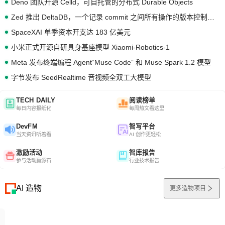
Deno 团队开源 Celld，可自托管的分布式 Durable Objects
Zed 推出 DeltaDB，一个记录 commit 之间所有操作的版本控制系统
SpaceXAI 单季资本开支达 183 亿美元
小米正式开源自研具身基座模型 Xiaomi-Robotics-1
Meta 发布终端编程 Agent“Muse Code” 和 Muse Spark 1.2 模型
字节发布 SeedRealtime 音视频全双工大模型
TECH DAILY
阅读榜单
每日内容报纸化
每周热文看这里
DevFM
智写平台
当天资讯听着看
AI 创作更轻松
激励活动
智库报告
参与活动赢源石
行业技术报告
AI 造物
更多造物项目