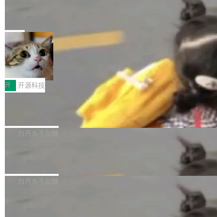
能表现。 在核心规格方面，B850 AO...
码、把关发版这两道关，还得靠人肉扛。 V5.0
竹知了：一个零依赖的单文件 HTML，
方式，以优化查询性能和吞吐量，减少集群中的
把儿时竹蝉玩具搬进浏览器
想让 AI 一起盯。
磁盘寻道和网络调用。 Dgraph v25.4.0 现已发
竹知了（zhuzhiliao）是那种小时候路边摊上几
布，具体更新内容包括： feat(zero)：Zero 现
块钱的玩意儿——一根小竹签，一个竹筒，一头
局
支持 --security superflag（token=...;whitelist
系着涂了松香的线。甩起来，竹膜震动，发出“哇
=...），与 Alpha 版本的格式一致，并据此对其
30倍效率升级：解锁医学影像数据要素
——哇”的蝉鸣声。实物越来越难找了，有开发者
价值化的真实路径
管理 HTTP 端点进行授权。 <blockquote> <p>
把它做成了 Web 玩具，放在 zhuzhiliao.imsai.c
完成一例腹部CT影像标注，张医生过去需要约1
<span><strong>警告：</strong>&nbsp;Zero
c 上，并在 GitHub 开源。 玩法很简单：按住屏
20个小时。他必须在数百张连续影像上，一笔一
开
开源科技
的 admin ...
幕画圈，或者直接甩手机。页面会实时显示转速
笔勾画边界，一层一层识别肌肉组织。如今，使
（圈/秒），声音来自真实竹知了录音的 1.72 秒
Apache Dubbo-go v3.3.2 正式发布
用东软飞标医学影像标注平台，同样的工作缩短
采样，无缝循环。音频解码失败时，还有一套合
至4小时，效率提升30倍。 这组数字背后，改变
这个版本面向生产环境，重心在内核稳定性。我
成兜底——锯齿波振荡器模拟脉冲，并联带通共
的不只是速度，而是把医学影像转化为AI能力的
们彻底收敛了旧配置体系，扩展了 Triple 协议与
白开水不加糖
振峰模拟竹膜和筒腔共鸣。 技术细节上，物理引
路径真正打通了。 大型医院积累的影像数据规模
泛化调用能力，加强了应用级元数据和服务治
擎是绳系质点模型：重力、弹性绳（只拉不
庞大，但不能直接用于训练模型。器官、病灶和
Calibre 9.12 发布，功能强大的开源电
理，同时集中修了并发安全、资源泄漏和热路径
推）、空气阻力，1/240 秒定步长积...
子书工具
组织边界，必须由专业医生逐层识别、标记和校
性能问题。
Calibre 开源项目是 Calibre 官方出的电子书管
正，才能成为机器能理解的高质量数据。医学影
理工具。它可以查看，转换，编辑和分类所有主
白开水不加糖
像AI落地最昂贵的环节，不是算法，是专业医生
流格式的电子书。Calibre 是个跨平台软件，可
的时间。 张医生是某三甲医院放射科副主任医
SwiftUI 问世七年了，为什么开发者还
以在 Linux、Windows 和 macOS 上运行。 Cal
师，牵头一项腹部肌肉影像课题。他需要在数百
在骂它？
ibre 9.12 现已正式发布，此次更新内容如下：
Yakov Manshin 发了一期长达 40 分钟的 YouT