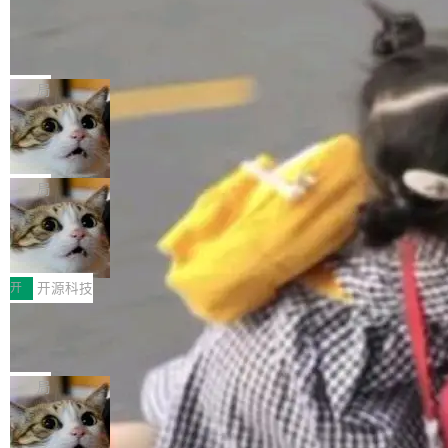
工资的是慕尼黑市政府。 libexpat 是一个 C99
<ul> <li>现在建议列表会显示更多结果，方便用
编写的流式 XML 解析器，MIT 许可证。和 libx
Cloudflare Computer 开源：你的 Age
户查找历史记录和切换到已打开的标签页。（<a
nt 需要一台电脑，而不是一个容器
ml2 一样，它是世界上使用最广泛的 XML 解析
href="https://bugzilla.mozilla.org/show_bug.c
Cloudflare 开源了名为 @cloudflare/computer
库之一。你的操作系统、浏览器、无数的基础设
gi?id=2019042">Bug&nbsp;2019042</a>）</l
的 npm 包。项目的核心论点是：容器不适合 Ag
局
施软件，很可能都在用它。而过去十年，维护它
i> <li>现在，助手可以直接使用 Exa 的网络搜索
ent 计算。真正适合的，是 Isolate。 Cloudflare
的人一直在用业余...
结果回答问题，而无需将问题转交给搜索引擎。
OpenAI 公开邮件和聊天记录回应苹果
工程师在这件事上没什么可谦虚的——他们用 W
诉讼，称“Apple is getting this wron
（<a href="https://bugzilla.mozilla.org/show_
orkers 跑了十年 Isolate。用 CEO Matthew Pri
上个月，苹果一纸诉状把 OpenAI 告上法庭，指
g”
bug.cgi?id=204...
nce 的话说：「我们一生都在用 Isolate 运行代
控其挖角苹果前员工并窃取商业秘密。苹果的诉
局
码，而 AI Agent 不需要容器，它们需要的是 Iso
状把 OpenAI 描述成一个系统性地从前东家挖
late。」 容器为什么不合适 容器的问题在于启动
HUAWEI MatePad Edge上架WorkBu
人、套取机密信息的对手。 OpenAI 没发律师
ddy鸿蒙PC版，说话就能干活的AI办公
和销毁都太重了。一个 Agent 要执行的任务可能
函，也没选择庭外沉默。它在官网贴了一篇博
全能AI工作台WorkBuddy鸿蒙PC版上架HUAWE
搭子
只需要几毫秒的 CPU 时间，但容器从冷启动到
文，标题只有六个字：Apple is getting this wro
I MatePad Edge应用市场，直接下载即可使
开
开源科技
就绪要花数秒。如果未来有十...
ng。 然后，它把邮件往来和 iMessage 聊天记
用，与鸿蒙电脑上的体验一致。值得一提的是，
录全贴了出来。 他发错人了 苹果外部律师 Gabr
FFmpeg 9.0 发布：代号“Lei”，以此纪
这是目前市面上唯一支持平板接入WorkBuddy P
念中国开发者雷霄骅
iel Gross 来自 Weil 律所，2 月 23 日下午 5:53
C版的产品，搭载“人机双写”重磅功能——你写
全球知名开源多媒体框架 FFmpeg 今天正式发
给 OpenAI 总法律顾问 Che Chang 发了封邮
你的，AI写AI的，同屏协作互不干扰。一句话让
布了 9.0 版本。这个版本除了带来新一代音视频
局
件，附了一封长信，要求 OpenAI 配合调查前苹
AI帮你干活，现在开启全新体验！ 温馨提示：
处理能力和硬件加速支持之外，还有一个特殊之
果员工带走机密信...
体验WorkBuddy鸿蒙PC版前，请将 HUAWEI M
亚马逊成本失控：AI 写代码烧掉 1215
处：FFmpeg 9.0 的代号是“Lei”。 这个名字，