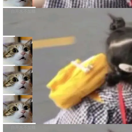
万元，超预算 860%
atePad Edge 升级至 HarmonyOS 6.1.0.135S
来自中国开发者雷霄骅（Lei Xiaohua）。 对于
外媒近日曝光了亚马逊的多份内部报告显示，AI
P9 patch03及以上版本。 *升级路径：设置 > 搜
很多中国音视频开发者而言，这个名字并不陌
导致公司在多个项目上超支。《金融时报》报道
白开水不加糖
索“软件更新” > 检查更新，即可搜索新版本，下
生。十年前，他通过大量中文技术文章、源码分
称，仅一个项目的成本超支就高达 180 万美元
载安装完成升级即可。 没有...
Hugging Face CEO 发声：中国正在开
析和开源示例，让一代开发者第一次真正理解 F
（约合人民币 1215 万元）。 具体来说，一名工
源模型上碾压我们
Fmpeg，也成为很多人进入音视频开发领域的
程师借助 Anthropic 旗下 Claude Sonnet 模型
"他们正在开源模型上碾压我们。" Hugging Fac
“启蒙老师”。 而今年，恰好是雷霄骅离世十周
编写程序，目标是完成电商平台作者信息与商品
e CEO Clément Delangue 在 CNBC 的采访里
局
年。FFmpeg 社区最终选择用一个大版本的名
列表的数据匹配 —— 一项常规的数据处理任
没有拐弯抹角。他说中国正在赢得 AI 竞赛，而
字，留下了这份纪念。 雷霄骅曾是中国传媒大学
当 AI agent 把源码变成了最好的扩展系
务，最终却产生了 180 万美元的账单，实际支出
且按目前的速度，中国 AI 工具预计在今年底或
数字电视技术方向的博士生，长期从事视频、音
统，开发者工具必须开源
超出原定预算 860%。 更令人意外的是，该项目
2027 年就能追上美国前沿实验室的水平。 Dela
五年前，David Crawshaw 问过很多软件工程师
频技...
最终并未成功落地，而高额算力消耗持续运行长
ngue 把原因归结为一件事：开放协作。中国的
一个问题：你写过什么给自己用的程序？答案几
局
达 5 个月，公司直到财务对账时才察觉异常。这
AI 开发者在一个共享和协作的生态里加速迭代，
乎都是没有。工程师们整天用别人写的程序写程
意味着一个无人看管的 AI 程序，在近半年时间
而美国模型厂商在"闭门造车"。他的原话是 "buil
DeepSeek Harness 宣布内测邀请，全
序给别人用。偶尔有人自己写个博客系统、智能
里日夜不停地"烧钱"。 复盘显示，...
网最大规模开源 Agent 路演现场诞生
ding in silos"——各自为战，互不通气。 这个判
家居控制、家庭实验室，都算稀奇事。 Crawsh
一条内测招募帖，发出去的时候大概没人想到它
断从他嘴里说出来分量不同。Hugging Face 是
aw 是 Shelley 的作者，一个开源 AI coding age
会变成一场开源 Agent 生态的路演。 8月1日，
局
全球最大的开源 AI 平台，上面跑着上百万个模
nt。他最近在博客上写了一篇文章，核心论点很
DeepSeek Harness 团队负责人崔添翼（tiany
型。谁在开源赛道上领先，...
简单：开发者工具必须开源。 理由不是传统的自
商汤 SenseNova U1.5-Lite-Preview
i）在 X 上发帖： 「如果你是 Agent Harness 相
开源
由软件情怀，而是一个跟 AI agent 直接相关的
关开源项目的开发者，希望参加 DeepSeek Har
商汤科技宣布面向社区开源轻量级统一多模态模
技术判断。 两行 prompt 就能个性化任何软件 C
ness 的内测，可以回复或私信联系我。请附上
型的预览版本 SenseNova U1.5-Lite-Preview。
白开水不加糖
rawshaw 给出了两个 prompt。 第一个： "下载