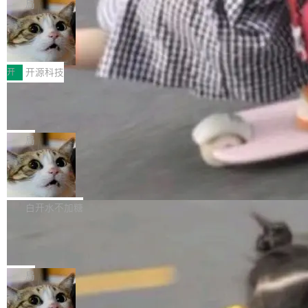
re OS，一个带连接器的聊天机器人，跟其他所
目 Celld，一个能在自己机器上运行 Cloudflare
局
哪些组合有效，作者说，你得靠"文档、校验、或
有科技公司做的一样。只不过，实际上它不一
Workers 和 Durable Objects 的守护进程。 设
者部落知识"。 换个写法。Rust 的 enum，两个
鲁大师7月新机性能/流畅/AI榜：vivo夺
样。这是 Sandstorm.io 的重制版，我十年前的
计思路很直接：每个对象是一个独立的 SQLite
变体：Switchable...
性能、流畅双第一，三星Galaxy Z系列
那个创业公司。不同的是，这次它构建在 Cloudf
数据库，按名称寻址，复制到你自己的 S3 兼容
2026年7月的手机市场，由于存储等硬件成本暴
新折叠缺席
lare Workers 上——我花了九年时间搭建的平台
存储库里。节点之间只通过这个存储库协调——
增，手机厂商的日子也不好过啊，新机速度明显
开
开源科技
——并且深度集成了 AI。这基本上是我十年秘密
没有控制平面，没有共识协议。每个对象自带一
放缓，因此硝烟味淡了许多。新机参数规格除开
计划的顶峰。 十年前，Ken...
个小型数据库，应用天然按分片构建，单个数据
Zed 推出 DeltaDB，一个记录 commit
高价的三星折叠（三星Galaxy Z Fold8 Ultra / Z
之间所有操作的版本控制系统
库的竞争和爆炸半径问题在设计层面就被消除
Fold8 / Z Flip8）外，其余要么是中低端机器，
Zed 编辑器团队发布了新项目——DeltaDB，一
了。 闲置的 cell 会休眠到几乎不占资源。当 cel
例如iQOO Z11i、REDMI Note 17、REDMI No
个在 git commit 之间记录每一次编辑操作的版
局
l 迁移或唤醒时，新宿主从 S3 恢复 SQLite 数据
te 17 Pro、OPPO K15，要么是vivo X300 E这
本控制系统。目前处于 Early Access 阶段。 De
库继续执行。存储库是持久化的唯一真相...
样的次旗舰。 Galaxy Z Fold8 Ultra / Z Fold8 /
SpaceXAI 单季资本开支达 183 亿美元
ltaDB 的核心思路直接写在 landing page 最显
Z Flip8三款折叠屏新机均在7月22日发布，且全
眼的位置：「Software is made between com
根据风险投资人Tomer Tunguz 博客（VC 分
部搭载骁龙8 Elite Gen5 for Galaxy，它们本该
mits」——软件是在 commit 之间写出来的。git
析）披露的最新分析与第二季度业绩报告，Spac
白开水不加糖
是7月性...
只记录了你提交的最终状态，但真正的工作过程
eXAI在上个季度的总资本支出飙升至183.7亿美
——打字、删改、试错、agent 对话——都在 co
Meta 发布终端编程 Agent“Muse Cod
元。其中，绝大部分资金被直接用于 AI 领域，
e” 和 Muse Spark 1.2 模型
mmit 之间的空隙里丢失了。 DeltaDB 要做的就
金额高达158.3亿美元，这一单项投入已经逼近
Meta 今天发布了两款 AI 产品：Muse Code，
是把这段空隙补上。 回退到任何一次编辑：Delt
微软同期总资本开支的四成。 与亚马逊、Alpha
一个在终端里运行的编程 agent；Muse Spark
局
aDB 捕获 commit 之间的每一次操作，...
bet、微软以及 Meta 等传统科技巨头相比，Spa
1.2，驱动这个 agent 的新模型。一句话概括：
ceXAI的资金消耗速度尤为引人瞩目。然而，支
美团开源 LoHoSearch，用知识图谱校
你可以用 curl -fsSL https://dev.meta.ai/install.