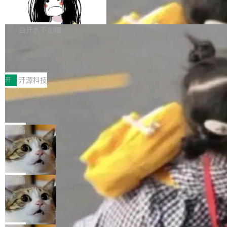
容的百科平台，被马斯克视为传统众包百科网站
Apache Doris 4.1 全面增强 Iceberg：
声明 LocaleResolver、注册 LocaleChangeInt
支持 UPDATE、MERGE INTO 与 Iceb
维基百科的替代方案。Lawfare 调查发现，无论
erceptor…五六步之后才能看到第一行翻译文
Apache Doris 4.1 要补齐的，正是缺失的那一
erg V3
热门页面还是低关注度页面，均未出现近期更
本。 Solon 换了个方式。整个 i18n 模块围绕三
半。在已有查询能力的基础上，Doris 进一步支
白开水不加糖
新，相关问题并非局限于特定领域，而是在不同
个解析器、一个注解、一个工具类展开——没有
持了 UPDATE、DELETE、MERGE INTO 等数
主题和访问量页面中普遍存在。 调查人员最初认
XML、没有拦截器注册、没有样板配置。 资源
Testin XAgent：CIO智能测试落地指南
据修改操作、完整的表结构管理与分区演进，以
为，Grokipedia可能只是限...
文件的约定 把文件放到 resources/i18n/ 下： r
及 rewrite_data_files、expire_snapshots 等日
7月30日，TiD2026质量竞争力大会在北京中关
esources/i18n/messages.properties ...
常维护操作，并完整支持 Iceberg V3 格式。
村国家自主创新示范区会议中心开幕。本届大会
开
开源科技
由中关村智联软件服务业质量创新联盟主办，以
让非法状态不可表示：一篇关于 ADT
“智构可信·质创未来——AI原生时代的质量新范
的帖子在 Reddit 火了
式”为主题，直面AI从实验室走向规模化产业落地
有一种东西，一旦用过就回不去了。Alex Fedos
的核心质量命题。会上，《2026智能研发生产力
eev 管它叫"软件设计的基石"。 他说的东西不新
局
工具选型手册》发布，Testin云测的Testin XAge
鲜——代数数据类型（ADT），尤其是和类型
nt智能测试系统入选AI测试领域代表产品。对CI
Cloudflare 开源内部企业 AI 平台 Clou
（sum type）。但他说清楚了一件事：这不是类
dflare OS
O而言，这提示了一个转变：AI测试正在从效率
型系统的学术体操，是日常编码的思维方式。 文
Cloudflare 发布了一个开源项目 Cloudflare O
工具升级为企业的质量基础设施。 CIO面对的新
章从一个简单的例子切入。一个网站的深色主题
S。如果你只看官方博客，你会觉得这是又一
局
现实 过去两年，CIO们的焦虑清单上多了两项：
设置，如果用布尔值 + 可空字段来表示——bool
个"AI 知识库 + 聊天机器人"——每个大厂都在
一是如何让大模型和智能体应用安全地从PoC走
Deno 团队开源 Celld，可自托管的分
ean 表示是否可切换，nullable 的默认模式、浅
做，没什么新鲜的。 但 Kenton Varda 在 Twitte
向生产，二是如何让测试团队跟得上AI应用...
布式 Durable Objects
色方案、深色方案——会产生大量无意义的组
r 上把事情说清楚了： 今天我们发布了 Cloudfla
Ryan Dahl 领导的 Deno 团队推出了最新开源项
合。方案缺了、配置冲突了、全 null 了。要知道