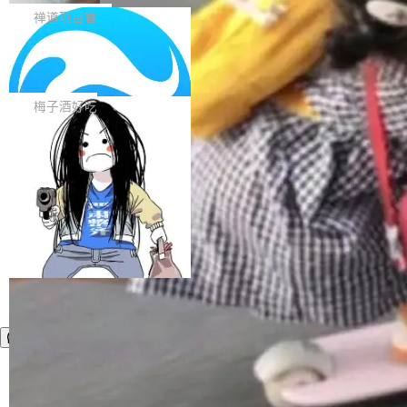
生命周期的管理能力
中的渲染性能。#58806 修复 Typography...
一次任务。 V4 Flash 的 Intelligence Index 得
带来了DevOps4.0系列的首个正式版本。 DevO
禅道项目管理软件
分 50，在 101 个模型中排第 3。排在它前面
ps4.0内置与禅道DevOps专业版同源的代码管理
的：Claude Opus 5（61 分）、Claude Fable
Solon 的 10 种 HTTP 服务器：改一行
核心，依托于全自研的GitFox代码托管引擎，我
依赖，换一个引擎
5（60 分）、GPT-5.6 Sol（59 分）、Kimi K3
们提供了从代码提交到交付的全生命周期的管理
用 Solon 做线上项目有一阵子了，有个点总让新
（57 分）、Grok 4...
能力。同时，我们 对禅道DevOps现有底层代码
接触的人觉得意外：服务器引擎是让你选的。 S
梅子酒好吃
进行了革命性的重构，为后续AI辅助编程、智能
olon 内核约 0.3MB，不内置固定的 HTTP 服务
代码评审及自动化运维的全面落地夯实了“一体
器。HTTP 引擎是一个独立插件。你选一个，或
化”的基座。 新版本将为用户带来更好的使用体
者选两个，不同环境之间切换，一行应用代码都
加载更多
验和更高的工作效率，感谢大家一直以来的支持
不用改。 下面快速过一下 10 种 HTTP 服务器
和反馈，我们将继续努力提供更优秀的产品和服
选项，各自适合什么场景，以及怎么切换。 一行
务！ 新增功能点 DevOps： 采用自研代码托管
依赖替换 在 Solon 里换 HTTP 服务器就是改 po
平台，支持一站式安装，提供从代码提交到交付
m.xml 里一个依赖，别的什么都不用动。 <depe
的...
ndency> <groupId>org.noear</groupId> <arti
factId>solon-web</artifac...