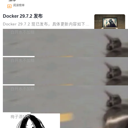
阅读榜单
Docker 29.7.2 发布
Docker 29.7.2 现已发布，具体更新内容如下：
Bug fixes and enhancements 修复多次传递同
白开水不加糖
一环境变量时，docker service create和docker
Apache Fluss 毕业成为顶级项目
service update会发生 panic 的问题。docker/cl
i#7145 修复了 Docker Engine 29.7.0 中引入的
今年 7 月，Apache Fluss 的毕业提案在 Apach
一个回归问题，该问题导致拉取镜像时会拒绝包
e 孵化器项目管理委员会（IPMC）投票中获得
白开水不加糖
含绝对 hardlink 目标的镜像（此类镜像由某些镜
全票通过，随后获 Apache 软件基金会董事会批
像构建工具生成）。moby/moby#53305 修复了
马斯克 AI 百科项目 Grokipedia 被曝数
准。今天，Apache 软件基金会正式宣布 Apach
月未更新
Docker Engine 29.7.0 中引入的一个回归问
e Fluss 孵化毕业，成为 Apache 顶级项目（TL
埃隆·马斯克推出的AI百科项目 Grokipedia 被曝
题，该问题可能导致在旧版 Linux 内核...
P）！这一里程碑不仅标志着 Fluss 迈入新的发
长期停止内容更新，未能实现其作为“AI版维基百
白开水不加糖
展阶段，也将进一步推动流式存储、实时湖仓与
科”替代品的目标。 据 Lawfare 最新调查，自今
AI 数据基础加速融合，为实时数据基础设施的发
Solon I18n：三种解析器，零样板代码
年4月以来，Grokipedia 页面更新功能基本停
展开启新的篇章。
滞，过去三个月内没有任何条目完成更新，用户
如果你在 Spring Boot 里做过国际化，流程大概
提交的编辑请求也长期处于待处理状态。 Groki
是这样的：配 MessageSource 的 Bean、写 R
梅子酒好吃
pedia 于去年底上线，定位为由人工智能生成内
eloadableResourceBundleMessageSource、