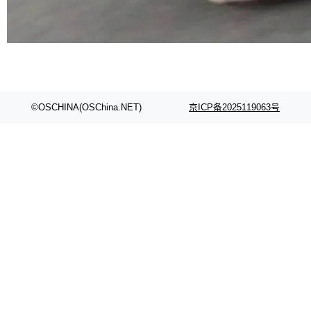
©OSCHINA(OSChina.NET)
京ICP备2025119063号