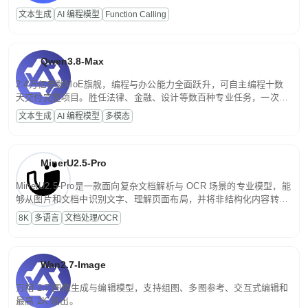
高并发、轻量化任务，适合日常对话、内容创作、基础 RAG、批量
文本生成
AI 编程模型
Function Calling
文案处理等普惠刚需场景。
Qwen3.8-Max
2.4万亿参数MoE旗舰，编程与办公能力全面跃升，可自主编程十数
天交付完整项目。胜任法律、金融、设计等数百种专业任务，一次对
话端到端交付生产级成果。原生视觉理解贯穿规划、执行与验证全流
文本生成
AI 编程模型
多模态
程，支持超长文档与长视频的深度语义解析。长程任务中自主规划与
闭环迭代，持续进化。
MinerU2.5-Pro
MinerU2.5-Pro是一款面向复杂文档解析与 OCR 场景的专业模型，能
够从图片和文档中识别文字、理解页面布局，并将非结构化内容转换
为便于存储、检索和二次处理的结构化结果。
8K
多语言
文档处理/OCR
Wan2.7-Image
万相 2.7 图像生成与编辑模型，支持组图、多图参考、交互式编辑和
最高 2K 输出。