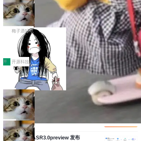
安全与合规要求。对于大多数普通研发场景，公
渐丰富，用户关注的重点也在发生变化：不只是
Gemini 的架构师。Google 首席科学家。 Jeff D
有云模型能够满足快速试用和效率提升的需求。
让AI用起来，还要进一步看清混合算力时代下，
🔥 SolonCode v2026.8.4 发布：界面
ean 在 Google 工作了 27 年后，宣布离职。 他
但对于金融、能源、医疗等对数据安全要求较...
字体可调、22 种语言、记忆搜索增强
Token花在哪里、算力是否被充分利用，以及持
不是一个人走。一同离开的还有 Sanjay Ghema
打开终端就能上岗的全中文编码智能体，这一轮
续增长的AI成本该如何优化。 深信服AI算力网关
wat（Google 员工编号 23，Jeff Dean 二十多
把「看得清、用母语、记得住」三件事一次补
梅子酒好吃
正是围绕这些实际问题，从Token治理和成本治
年的编程搭档，MapReduce 和 Bigtable 的共同
齐。 SolonCode 是什么 SolonCode 是杭州无
理两个方面，让用户的每一份算力都看得清、管
作者）、Quoc Le（Google 大脑核心成员，Se
让“代码语义理解”深度释放AI Coding
耳科技研发的企业级终端编码智能体——一位全
得住、用得稳、省得下、更安全！ 一、从现在开
价值潜能：华为云码道（CodeArts）
q2Seq 和 DocAI 的共同发明人）以及 Oriol Vin
中文驱动的数字员工，自主理解需求、规划步
一、代码仓深度理解技术的作用与价值 在软件工
始，Token使用一目...
代码仓技术解析
yals（Gemini 联合负责人，AlphaSta...
骤、编写代码。不挑模型、不挑平台，curl 一行
程实践中，代码仓是企业核心知识资产的主要载
开
开源科技
装完即用。 开源地址：Gitee · GitCode · GitHu
体。企业级代码仓库通常包含数十万乃至数百万
b 安装 支持 Java 8+（8~26）、macOS / Linu
一条“删库”命令跑 17 小时，算法工程
个文件，其规模远超单次模型调用可承载的上下
师删光 89TB 数据只为干私活
x / Windows / Harmony PC。 # macOS / Linu
文窗口。随着项目规模的持续扩张与代码历史的
最高人民检察院8月4日公布了一起案件：北京一
x / Harmony PC curl -fsSL https://solon.noea
不断累积，代码仓中的模块关系、接口契约、业
名90后算法工程师王某，为了给自己接的私活腾
局
r.org/solon...
务逻辑等关键信息往往分散于数十乃至数百个文
服务器空间，删光了公司AI游戏部门的全部核心
件之中，形成高度复杂的知识关联网络。传统的
Cloudflare 分享推理优化实践：KV ca
数据。 王某2024年1月入职东城区某科技公司AI
che 量化 + 权重压缩，吞吐量提升 4
代码检索手段（如关键词匹配、目录遍历）仅能
短剧部门，有互联网大厂背景。在公司内部架构
Kimi 和 GLM 是当前最强的大模型系列之一，但
1%，成本降 30%
在语法层面完成文本定位，难以触及代码的语义
调整期间，部门三次通知全员将数据从A集群迁
它们有一个共同的问题：太吃显存了。月之暗面
局
内涵与结构关联，导致开发者使用代码智能体在
移到B集群，王某都回复了"收到"。 他没有迁移
的 Kimi K 系列和智谱的 GLM 都是长上下文、M
理解大规模代码仓时面临显著"代码仓理解"瓶
数据。2024年9月3日下午4点，他使用此前登录
腾讯混元 Hy ASR3.0preview 发布
oE 架构的大模型，好用到让人上瘾，但 GPU 显