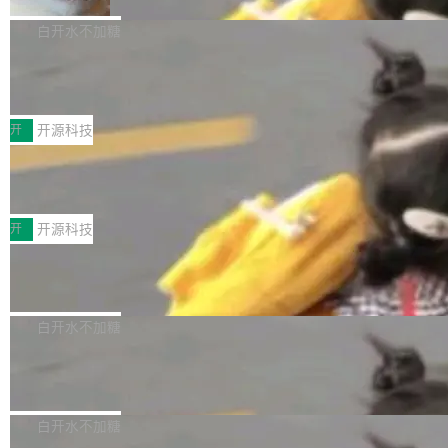
DeepSeek一天消耗了8万亿# 上了微博热搜——
NetBSD 11.0 现已正式发布，这是 NetBSD 操
V ...
注意这是 OpenCode 一家的消耗。 OpenCode
作系统的第十八个主要版本。 自 NetBSD 10.1
白开水不加糖
是 Anomaly 出品的 AI 编程工具，套餐 10 美元/
以来的变化 更新亮点： 新增对 RISC-V 处理器
月。用户交了 10 美元，就能用 DeepSeek Flas
2026 ChinaJoy鸿蒙游戏增长臻享会举
架构的支持。NetBSD 11.0 是首个支持 64 位 R
办，鲸鸿动能系统呈现游戏行业解决方
h 随便写代码，按网友说法：「怎么使劲用也用
ISC-V 平台的稳定版本，涵盖一系列基于 StarFi
8月1日，2026 ChinaJoy期间，鸿蒙游戏增长臻
案
不完。」5T 来自免费额度，3T 来自 Go...
ve JH71XX 的设备，例如 VisionFive 2、PINE
享会在上海举办。鸿蒙生态的全场景智慧营销平
开
开源科技
64 STAR64，以及 QEMU。 增强了对 POSIX.1
台鲸鸿动能协同华为游戏中心，面向游戏行业开
-2024 和 C23 编程接口标准的兼容性。 compat
技嘉X3D系列再添新成员 B850 AORU
发者及生态伙伴，系统呈现了平台在游戏领域的
S ELITE X3D主板强化性能体验
_linux(8) 增强了对 Linux 系统调用的支持，包
完整能力版图——从IAP高价值用户的全周期经
面向AMD Ryzen X3D处理器玩家，技嘉X3D系
括 epoll（围绕 kqueue 实现）、POSIX 消息队
营、到IAA游戏的“买变一体”正循环、再到联运与
列主板阵容迎来新成员——B850 AORUS ELITE
开
开源科技
列、...
广告协同的全链路经营闭环，以及面向全球市场
X3D。作为面向主流高性能平台打造的全新主板
的出海增长布局。 华为终端云业务商业化销售负
Zadig v5.0 发布：AI 发布专员与 AI 审
产品，B850 AORUS ELITE X3D延续技嘉在X3
查专员上线
责人在开场致辞中表示，游戏开发者的核心诉求
D平台优化上的技术积累，旨在为游戏玩家带来
我们团队这几天最大的卡点不是 AI 写得不够
已不再是“多一个投放渠道”，而是一套能够持续
更稳定、更高效的装机选择。 B850 AORUS ELI
好，是 AI 写得太好了。 好到审查排期从两天的
白开水不加糖
驱动增长的体系。截至目前，搭载HarmonyOS
TE X3D基于AMD AM5平台打造，支持AMD Ry
活儿拖成了五天。PR 一堆起来没人敢合，发布
6的终端设备已突破7000万台，注册开发者数量
zen 9000/8000/7000系列处理器，并针对X3D
Dgraph v25.4.0 发布，具有图形后端的
窗口推了又推。好到合进 main 分支的代码，我
已突破 1100 万。随着鸿蒙生态汇聚越来越多的
原生 GraphQL 数据库
处理器特性进行平台级优化。其搭载X3D鸡血模
们自己都没看完。 这事不是个例。GitLab 调研
Dgraph 是一个水平可扩展的分布式 GraphQL
高质量游戏...
式2.0，可根据不同使用场景释放处理器潜力，
过 1528 名开发者，85% 说 AI 把瓶颈从写代码
数据库，有一个图形后端。作为一个原生的 Gra
白开水不加糖
帮助玩家在游戏与高负载应用中获得更充分的性
转移到了审代码。 写代码有人替你干了。但审代
phQL 数据库，它严格控制数据在磁盘上的排列