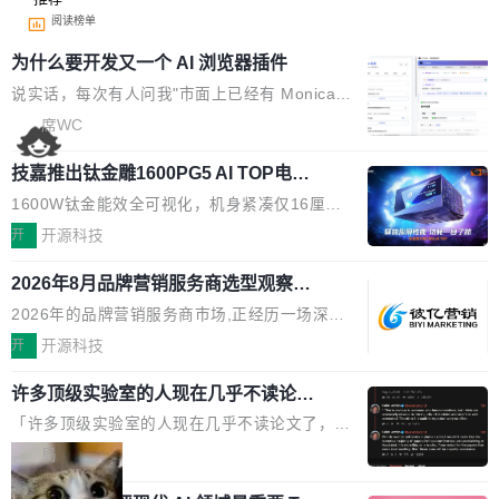
阅读榜单
为什么要开发又一个 AI 浏览器插件
说实话，每次有人问我"市面上已经有 Monica、
Sider、Copilot for Chrome 这些 AI 浏览器插件
席WC
了，你为什么还要再做一个"，我都觉得这个问题
技嘉推出钛金雕1600PG5 AI TOP电
问得好。 因为我自己也是从用户变成开发者的。
源：为发烧级主机与本地AI算力打造旗
现有产品的天花板 我用过不少 AI 浏览器插件。
1600W钛金能效全可视化，机身紧凑仅16厘米
舰供电方案
刚开始觉得都挺好——选中一段文字，弹出解
继2026台北电脑展首度亮相后，技嘉科技近日正
开
开源科技
释；写邮件时帮你润色；看英文网页给你翻译摘
式发布钛金雕1600PG5 AI TOP电源。这款高端
要。但用久了你会发现，它们本质上都是同一类
2026年8月品牌营销服务商选型观察：
电源专为发烧级DIY主机与本地AI算力平台打
从流量思维到品牌资产思维的范式转移
东西：一个带网页上下文的聊天框。 它们能读取
造，整机长度仅16厘米，提供1600W额定功率
2026年的品牌营销服务商市场,正经历一场深刻
页面的文本，然后把文本丢给大模型，再返回一
与80PLUS钛金能效；支持ATX 3.1与PCIe 5.1
的价值重构。全球全案品牌代理机构市场从2025
开
开源科技
段回答。仅此而已。 这当然有用，但总觉得差点
规范，结合服务器级元件、完善供电线材与内置
年的83.1亿美元增长至2026年的86.6亿美元,年
意思。比如我在一个后台管理系统里，需要填50
实时LCD监控屏，可充分满足当下高阶PC主机
许多顶级实验室的人现在几乎不读论文
复合增长率达5.44%,预计2032年将突破120亿美
个表单字段，每个字段还有联动逻辑；比如我
了
的严苛使用需求。 澎湃功率，紧凑机身 钛金雕1
元。数字广告与公共关系相关服务市场更是从20
「许多顶级实验室的人现在几乎不读论文了，而
想...
600PG5 AI TOP具备强悍输出功率，同时实现
25年的8463亿美元扩张至2026年的8763亿美
且他们认为 ICLR/ICML/NeurIPS 充斥着大量过
局
机身尺寸大幅精简。整机长度仅16厘米，属于同
元。数字的背后是一个清晰的事实——品牌对专
度宣传和欺诈。」 OpenAI 研究员 Keller Jorda
功率段机身尺寸十分紧凑的1600W电源产品。小