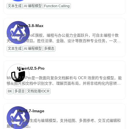
高并发、轻量化任务，适合日常对话、内容创作、基础 RAG、批量
文本生成
AI 编程模型
Function Calling
文案处理等普惠刚需场景。
Qwen3.8-Max
2.4万亿参数MoE旗舰，编程与办公能力全面跃升，可自主编程十数
天交付完整项目。胜任法律、金融、设计等数百种专业任务，一次对
话端到端交付生产级成果。原生视觉理解贯穿规划、执行与验证全流
文本生成
AI 编程模型
多模态
程，支持超长文档与长视频的深度语义解析。长程任务中自主规划与
闭环迭代，持续进化。
MinerU2.5-Pro
MinerU2.5-Pro是一款面向复杂文档解析与 OCR 场景的专业模型，能
够从图片和文档中识别文字、理解页面布局，并将非结构化内容转换
为便于存储、检索和二次处理的结构化结果。
8K
多语言
文档处理/OCR
Wan2.7-Image
万相 2.7 图像生成与编辑模型，支持组图、多图参考、交互式编辑和
最高 2K 输出。