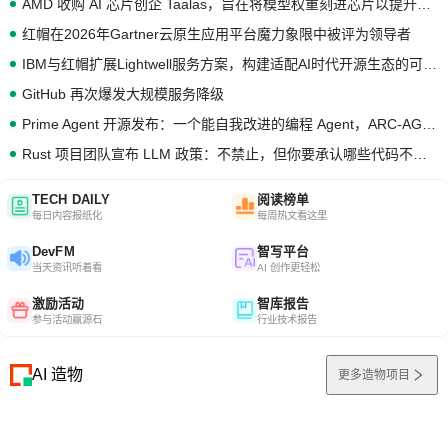
AMD 收购 AI 芯片创企 Taalas，旨在将模型权重刻进芯片以提升推理性能
红帽在2026年Gartner云原生应用平台魔力象限中被评为领导者
IBM与红帽扩展Lightwell服务方案，构建适配AI时代开源生态的可信基础设施
GitHub 再次爆发大规模服务降级
Prime Agent 开源发布：一个能自我改进的编程 Agent，ARC-AGI 3 超越人类专家基线
Rust 项目团队宣布 LLM 政策：不禁止，但你要承认哪些代码不是你写的
TECH DAILY
阅读榜单
每日内容报纸化
每周热文看这里
DevFM
智写平台
当天资讯听着看
AI 创作更轻松
激励活动
智库报告
参与活动赢源石
行业技术报告
AI 造物
更多造物项目