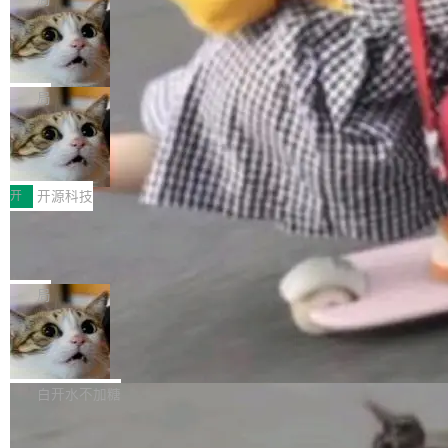
现实 过去两年，CIO们的焦虑清单上多了两项：
设置，如果用布尔值 + 可空字段来表示——bool
个"AI 知识库 + 聊天机器人"——每个大厂都在
一是如何让大模型和智能体应用安全地从PoC走
ean 表示是否可切换，nullable 的默认模式、浅
Deno 团队开源 Celld，可自托管的分
做，没什么新鲜的。 但 Kenton Varda 在 Twitte
向生产，二是如何让测试团队跟得上AI应用...
布式 Durable Objects
色方案、深色方案——会产生大量无意义的组
r 上把事情说清楚了： 今天我们发布了 Cloudfla
Ryan Dahl 领导的 Deno 团队推出了最新开源项
合。方案缺了、配置冲突了、全 null 了。要知道
re OS，一个带连接器的聊天机器人，跟其他所
目 Celld，一个能在自己机器上运行 Cloudflare
局
哪些组合有效，作者说，你得靠"文档、校验、或
有科技公司做的一样。只不过，实际上它不一
Workers 和 Durable Objects 的守护进程。 设
者部落知识"。 换个写法。Rust 的 enum，两个
样。这是 Sandstorm.io 的重制版，我十年前的
鲁大师7月新机性能/流畅/AI榜：vivo夺
计思路很直接：每个对象是一个独立的 SQLite
变体：Switchable...
性能、流畅双第一，三星Galaxy Z系列
那个创业公司。不同的是，这次它构建在 Cloudf
数据库，按名称寻址，复制到你自己的 S3 兼容
2026年7月的手机市场，由于存储等硬件成本暴
新折叠缺席
lare Workers 上——我花了九年时间搭建的平台
存储库里。节点之间只通过这个存储库协调——
增，手机厂商的日子也不好过啊，新机速度明显
开
开源科技
——并且深度集成了 AI。这基本上是我十年秘密
没有控制平面，没有共识协议。每个对象自带一
放缓，因此硝烟味淡了许多。新机参数规格除开
计划的顶峰。 十年前，Ken...
个小型数据库，应用天然按分片构建，单个数据
Zed 推出 DeltaDB，一个记录 commit
高价的三星折叠（三星Galaxy Z Fold8 Ultra / Z
之间所有操作的版本控制系统
库的竞争和爆炸半径问题在设计层面就被消除
Fold8 / Z Flip8）外，其余要么是中低端机器，
Zed 编辑器团队发布了新项目——DeltaDB，一
了。 闲置的 cell 会休眠到几乎不占资源。当 cel
例如iQOO Z11i、REDMI Note 17、REDMI No
个在 git commit 之间记录每一次编辑操作的版
局
l 迁移或唤醒时，新宿主从 S3 恢复 SQLite 数据
te 17 Pro、OPPO K15，要么是vivo X300 E这
本控制系统。目前处于 Early Access 阶段。 De
库继续执行。存储库是持久化的唯一真相...
样的次旗舰。 Galaxy Z Fold8 Ultra / Z Fold8 /
SpaceXAI 单季资本开支达 183 亿美元
ltaDB 的核心思路直接写在 landing page 最显
Z Flip8三款折叠屏新机均在7月22日发布，且全
眼的位置：「Software is made between com
根据风险投资人Tomer Tunguz 博客（VC 分
部搭载骁龙8 Elite Gen5 for Galaxy，它们本该
mits」——软件是在 commit 之间写出来的。git
析）披露的最新分析与第二季度业绩报告，Spac
白开水不加糖
是7月性...
只记录了你提交的最终状态，但真正的工作过程
eXAI在上个季度的总资本支出飙升至183.7亿美
——打字、删改、试错、agent 对话——都在 co
Meta 发布终端编程 Agent“Muse Cod
元。其中，绝大部分资金被直接用于 AI 领域，