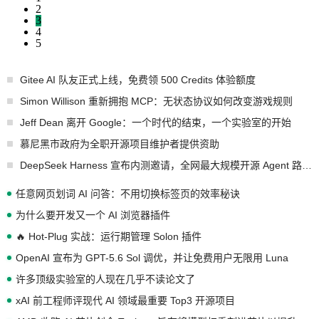
2
3
4
5
Gitee AI 队友正式上线，免费领 500 Credits 体验额度
Simon Willison 重新拥抱 MCP：无状态协议如何改变游戏规则
Jeff Dean 离开 Google：一个时代的结束，一个实验室的开始
慕尼黑市政府为全职开源项目维护者提供资助
DeepSeek Harness 宣布内测邀请，全网最大规模开源 Agent 路演现场诞生
任意网页划词 AI 问答：不用切换标签页的效率秘诀
为什么要开发又一个 AI 浏览器插件
🔥 Hot-Plug 实战：运行期管理 Solon 插件
OpenAI 宣布为 GPT-5.6 Sol 调优，并让免费用户无限用 Luna
许多顶级实验室的人现在几乎不读论文了
xAI 前工程师评现代 AI 领域最重要 Top3 开源项目