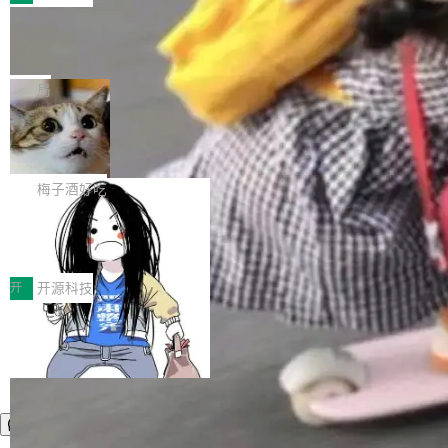
件。 腾讯网平团队在UCL-MPComm中实现了一
型或企业内部部署模型提升研发效率。但随着 AI
各领域的应用成果，覆盖技术底座、行业赋能、
个独立于业务线程的全局通信引擎（Engine），
Coding 从个人辅助工具逐步走向团队级、组织
Jeff Dean 离开 Google：一个时代的结
产品应用、支撑保障、专题等五大方向。深信服
并实...
束，一个实验室的开始
级应用，企业在规模化落地过程中，对安全性、
AI算力网关（AI创新平台）成功入选！ 随着各行
Google 员工编号 20。MapReduce 作者之一。
可控性和代码质量提出了更高要求。 首先是数据
各业的Agent走向规模化建设，算力构成形态逐
Bigtable 作者之一。TensorFlow 的作者之一。
局
安全与合规要求。对于大多数普通研发场景，公
渐丰富，用户关注的重点也在发生变化：不只是
Gemini 的架构师。Google 首席科学家。 Jeff D
有云模型能够满足快速试用和效率提升的需求。
让AI用起来，还要进一步看清混合算力时代下，
🔥 SolonCode v2026.8.4 发布：界面
ean 在 Google 工作了 27 年后，宣布离职。 他
但对于金融、能源、医疗等对数据安全要求较...
字体可调、22 种语言、记忆搜索增强
Token花在哪里、算力是否被充分利用，以及持
不是一个人走。一同离开的还有 Sanjay Ghema
打开终端就能上岗的全中文编码智能体，这一轮
续增长的AI成本该如何优化。 深信服AI算力网关
wat（Google 员工编号 23，Jeff Dean 二十多
把「看得清、用母语、记得住」三件事一次补
梅子酒好吃
正是围绕这些实际问题，从Token治理和成本治
年的编程搭档，MapReduce 和 Bigtable 的共同
齐。 SolonCode 是什么 SolonCode 是杭州无
理两个方面，让用户的每一份算力都看得清、管
作者）、Quoc Le（Google 大脑核心成员，Se
让“代码语义理解”深度释放AI Coding
耳科技研发的企业级终端编码智能体——一位全
得住、用得稳、省得下、更安全！ 一、从现在开
价值潜能：华为云码道（CodeArts）
q2Seq 和 DocAI 的共同发明人）以及 Oriol Vin
中文驱动的数字员工，自主理解需求、规划步
一、代码仓深度理解技术的作用与价值 在软件工
始，Token使用一目...
代码仓技术解析
yals（Gemini 联合负责人，AlphaSta...
骤、编写代码。不挑模型、不挑平台，curl 一行
程实践中，代码仓是企业核心知识资产的主要载
开
开源科技
装完即用。 开源地址：Gitee · GitCode · GitHu
体。企业级代码仓库通常包含数十万乃至数百万
b 安装 支持 Java 8+（8~26）、macOS / Linu
个文件，其规模远超单次模型调用可承载的上下
x / Windows / Harmony PC。 # macOS / Linu
文窗口。随着项目规模的持续扩张与代码历史的
x / Harmony PC curl -fsSL https://solon.noea
不断累积，代码仓中的模块关系、接口契约、业
r.org/solon...
务逻辑等关键信息往往分散于数十乃至数百个文
件之中，形成高度复杂的知识关联网络。传统的