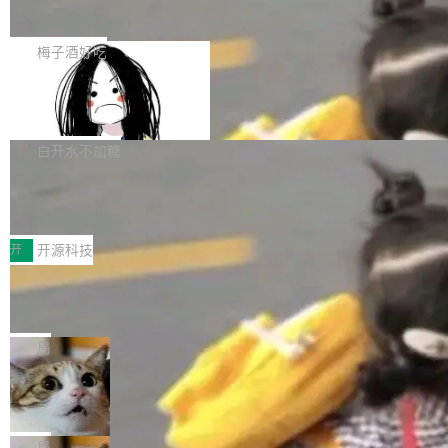
展开启新的篇章。
滞，过去三个月内没有任何条目完成更新，用户
如果你在 Spring Boot 里做过国际化，流程大概
提交的编辑请求也长期处于待处理状态。 Groki
是这样的：配 MessageSource 的 Bean、写 R
梅子酒好吃
pedia 于去年底上线，定位为由人工智能生成内
eloadableResourceBundleMessageSource、
容的百科平台，被马斯克视为传统众包百科网站
Apache Doris 4.1 全面增强 Iceberg：
声明 LocaleResolver、注册 LocaleChangeInt
支持 UPDATE、MERGE INTO 与 Iceb
维基百科的替代方案。Lawfare 调查发现，无论
erceptor…五六步之后才能看到第一行翻译文
Apache Doris 4.1 要补齐的，正是缺失的那一
erg V3
热门页面还是低关注度页面，均未出现近期更
本。 Solon 换了个方式。整个 i18n 模块围绕三
半。在已有查询能力的基础上，Doris 进一步支
白开水不加糖
新，相关问题并非局限于特定领域，而是在不同
个解析器、一个注解、一个工具类展开——没有
持了 UPDATE、DELETE、MERGE INTO 等数
主题和访问量页面中普遍存在。 调查人员最初认
XML、没有拦截器注册、没有样板配置。 资源
Testin XAgent：CIO智能测试落地指南
据修改操作、完整的表结构管理与分区演进，以
为，Grokipedia可能只是限...
文件的约定 把文件放到 resources/i18n/ 下： r
及 rewrite_data_files、expire_snapshots 等日
7月30日，TiD2026质量竞争力大会在北京中关
esources/i18n/messages.properties ...
常维护操作，并完整支持 Iceberg V3 格式。
村国家自主创新示范区会议中心开幕。本届大会
开
开源科技
由中关村智联软件服务业质量创新联盟主办，以
让非法状态不可表示：一篇关于 ADT
“智构可信·质创未来——AI原生时代的质量新范
的帖子在 Reddit 火了
式”为主题，直面AI从实验室走向规模化产业落地
有一种东西，一旦用过就回不去了。Alex Fedos
的核心质量命题。会上，《2026智能研发生产力
eev 管它叫"软件设计的基石"。 他说的东西不新
局
工具选型手册》发布，Testin云测的Testin XAge
鲜——代数数据类型（ADT），尤其是和类型
Cloudflare 开源内部企业 AI 平台 Clou
nt智能测试系统入选AI测试领域代表产品。对CI
（sum type）。但他说清楚了一件事：这不是类
dflare OS
O而言，这提示了一个转变：AI测试正在从效率
型系统的学术体操，是日常编码的思维方式。 文
Cloudflare 发布了一个开源项目 Cloudflare O
工具升级为企业的质量基础设施。 CIO面对的新
章从一个简单的例子切入。一个网站的深色主题
S。如果你只看官方博客，你会觉得这是又一
局