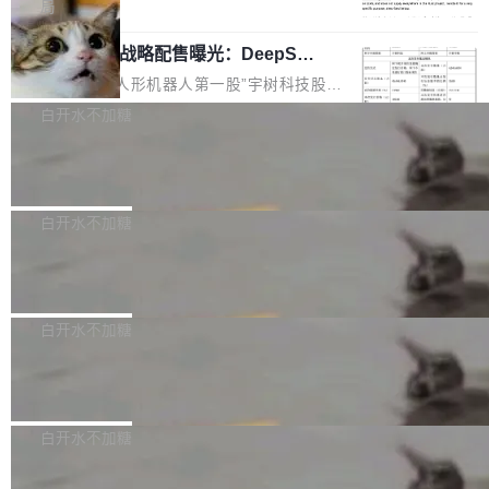
5% RHAE Best@1，超过了 ARC 报告的人类专
覆盖 rust-lang/rust 单一仓库的代码贡献。这不
局
家基线 95.4%。 不是又一个 coding agent 包装
是项目级别的官方立场，目前由五个团队采纳，
宇树科技 IPO 战略配售曝光：DeepSe
器 Prime Agent 的架构和市面上大多数 coding
但它可能是主流开源项目中关于 AI 辅助贡献最
ek 获配 93.3 万股，锁定 36 个月
agent 有本质区别。大多数 agent harness 的设
细致的一份规则。 政策的核心只有一句话：LLM
8月6日晚间，“人形机器人第一股”宇树科技股份
计是基于早期模型的能力—...
可以用来分析、提炼、审阅、建议，但不能用来
有限公司披露IPO发行价格及战略配售结果，杭
白开水不加糖
创作。 具体来说，LLM 生成的代码可以提交，
州深度求索人工智能基础技术研究有限公司（De
但必须满足五个条件：预先安排、非关键、高质
Docker 29.7.2 发布
epSeek）获配93.3399万股，按150.8元/股发行
量、充分测试、充分审查，并且必须披露。LLM
价格计算，认购金额约1.41亿元，股份锁定期为
Docker 29.7.2 现已发布，具体更新内容如下：
不得生成涉及安全性的关键变更，除非作者本身
36个月。 公告显示，本次宇树科技战略配售对
Bug fixes and enhancements 修复多次传递同
白开水不加糖
就是领域专家。即使如此，政策也"强烈不建
象主要包括长期投资机构、与公司业务具有战略
一环境变量时，docker service create和docker
议"这么做。 对于不披露的情况，审核者可以直
合作关系或长期合作愿景的大型企业、科创板保
Apache Fluss 毕业成为顶级项目
service update会发生 panic 的问题。docker/cl
接关闭 PR，无需解释。 政策作者 Jynn Ne...
荐人跟投子公司，以及公司高级管理人员和核心
i#7145 修复了 Docker Engine 29.7.0 中引入的
今年 7 月，Apache Fluss 的毕业提案在 Apach
员工参与设立的专项资产管理计划。其中，Dee
一个回归问题，该问题导致拉取镜像时会拒绝包
e 孵化器项目管理委员会（IPMC）投票中获得
白开水不加糖
pSeek作为与宇树科技具备战略合作关系的企
含绝对 hardlink 目标的镜像（此类镜像由某些镜
全票通过，随后获 Apache 软件基金会董事会批
业，获配股份数量占本次发行数量的2.31%。 除
像构建工具生成）。moby/moby#53305 修复了
马斯克 AI 百科项目 Grokipedia 被曝数
准。今天，Apache 软件基金会正式宣布 Apach
DeepSeek外，腾讯旗下上海启善投资有限公司
月未更新
Docker Engine 29.7.0 中引入的一个回归问
e Fluss 孵化毕业，成为 Apache 顶级项目（TL
埃隆·马斯克推出的AI百科项目 Grokipedia 被曝
获配9...
题，该问题可能导致在旧版 Linux 内核...
P）！这一里程碑不仅标志着 Fluss 迈入新的发
长期停止内容更新，未能实现其作为“AI版维基百
白开水不加糖
展阶段，也将进一步推动流式存储、实时湖仓与
科”替代品的目标。 据 Lawfare 最新调查，自今
AI 数据基础加速融合，为实时数据基础设施的发
Solon I18n：三种解析器，零样板代码
年4月以来，Grokipedia 页面更新功能基本停