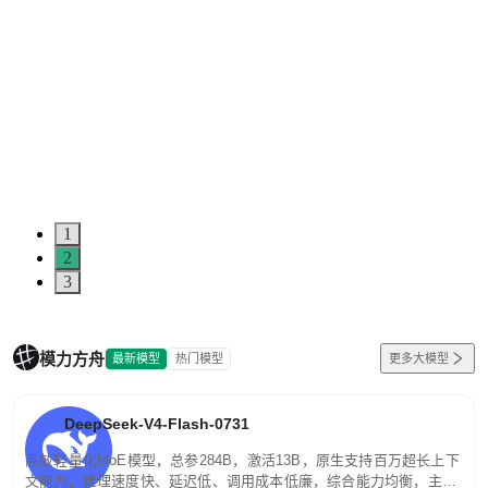
1
2
3
模力方舟
最新模型
热门模型
更多大模型
DeepSeek-V4-Flash-0731
高效轻量化MoE模型，总参284B，激活13B，原生支持百万超长上下
文能力。推理速度快、延迟低、调用成本低廉，综合能力均衡，主打