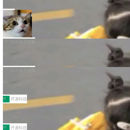
e” 和 Muse Spark 1.2 模型
mmit 之间的空隙里丢失了。 DeltaDB 要做的就
金额高达158.3亿美元，这一单项投入已经逼近
Meta 今天发布了两款 AI 产品：Muse Code，
是把这段空隙补上。 回退到任何一次编辑：Delt
微软同期总资本开支的四成。 与亚马逊、Alpha
一个在终端里运行的编程 agent；Muse Spark
局
aDB 捕获 commit 之间的每一次操作，...
bet、微软以及 Meta 等传统科技巨头相比，Spa
1.2，驱动这个 agent 的新模型。一句话概括：
ceXAI的资金消耗速度尤为引人瞩目。然而，支
美团开源 LoHoSearch，用知识图谱校
你可以用 curl -fsSL https://dev.meta.ai/install.
准 AI 能力认知
撑庞大支出的资金来源却呈现出截然不同的面
sh | bash 安装一个能在大项目里自动规划、写
机器出题的前提，是让机器拥有全局视野。整个
貌。数据显示，微软和 Meta 主要依托充沛的经
代码、验证结果的 AI 终端工具。 据介绍，Muse
构建流程可以分为四个环节：建图 → 控制难度
白开水不加糖
营现金流来覆盖资本开支，其资本支出覆盖率分
Code 是 Meta 的编程 agent 产品。它和市场上
→ 质量把关 → 数据概览。
别达到155% 和106%;而SpaceXAI的经营现金
腾讯开源 UCL-MPComm 通信库
已有的终端编程 agent 在设计理念上有几个明显
流仅能覆盖资本开支的12...
的差异点。 异步后台 agent：Muse Code 有一
腾讯网平团队宣布开源了 UCL-MPComm 通信
个主 agent 循环，外加一组后台 agent。这些后
库，并将作为transport接入Mooncake TENT。
白开水不加糖
台 agent...
该通信库针对AI Memory池化场景的数据传输需
CoStrict入选工信部2025人工智能应用
求进行了深度优化，能够实现数据中心内大规模
典型案例
计算节点间多种内存类型的高性能通信。 UCL-
近日，工信部科技司公示《2025人工智能应用典
MPComm将作为一种传输引擎接入Mooncake T
型案例入选名单》，深信服“面向企业研发场景的
开
开源科技
ENT，实现零拷贝传输性能提升30%、非零拷贝
开源 AI 编程平台 CoStrict 应用”凭借卓越的技术
传输性能最高提升5倍。UCL-MPComm底层基
深信服AI算力网关入选工信部人工智能
创新与落地成效成功入选。 全链路私有化部署，
应用典型案例！
于自研UCL-Engine通信引擎，后续腾讯网平将
助力企业AI研发安全落地 当前，越来越多企业已
前不久，工业和信息化部正式发布《2025年人工
持续开源更多基于UCL-Engine的高性能通信组
经开始引入 AI Coding 工具，通过调用公有云模
智能应用典型案例名单》，集中展示人工智能在
开
开源科技