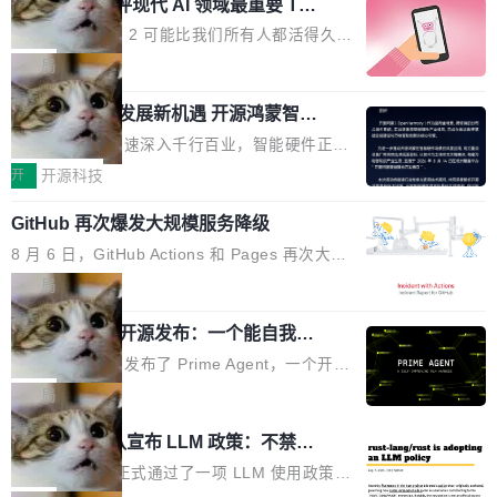
业化营销服务的需求从未如此迫切。 但市场扩容
xAI 前工程师评现代 AI 领域最重要 Top
n 这条推文引发了广泛讨论。他不是在说风凉
巧机身有效提升市面主流标准A...
3 开源项目
的同时,服务商的竞争逻辑正在改变。2026年Top
话，他是说出了一个圈内人尽皆知但很少公开捅
Flash Attention 2 可能比我们所有人都活得久。
Agency年度合辑的观察指出,“产品”这个离消费
破的事实。 Jordan 随后补充了一句软化声明：
这句话不是来自某个技术博客，而是出自 Hieu
局
者最近的载体,在整个品牌营销层面的权重显著变
「我不认为这些会议上大部分论文都在过度宣传
Pham 的一条推文。Hieu Pham 是谁？他是 xAI
高了。全域营销服务商的竞争正在从规模转向深
或造假。问题是，作为读者，如果你筛选出那些
共商智能硬件发展新机遇 开源鸿蒙智能
的早期工程师之一，在 Grok 训练基础设施团队
度,案例厚度、全域覆盖、多线协同...
硬件开发者日杭州站即将举行
看起来最令人兴奋的论文，那它们大部分都是过
工作过。近日他在 X 上发了一条帖子，列出了他
随着万物智联加速深入千行百业，智能硬件正从
度宣传的。」 这才是真正的痛点。不是所有论文
认为现代 AI 领域最重要的三个开源项目。 第一
单点设备迈向智能化、网联化、协同化发展。作
开
开源科技
都有问题，是最吸引眼球的那批论文最有问题。
个名字毫无悬念：Flash Attention 2。 Hieu 的
为面向全场景、跨终端的分布式操作系统，开源
他引用的帖子来自 Mathew Shen，一位 ICLR 2
理由很具体。FA 系列不需要解释，但 FA2 是他
GitHub 再次爆发大规模服务降级
鸿蒙通过统一技术底座和分布式能力，为不同类
026 的读者：「看了篇 ...
认为最重要的一个——复杂度恰到好处，刚好能
型智能设备的开发、连接与互联提供关键支撑，
8 月 6 日，GitHub Actions 和 Pages 再次大规
驱动你去学 CuTe，但还没被那些"邪恶的" Hopp
也为产业链企业探索产品创新与商业增长打开新
模服务降级，Actions 完全不可用超过 5 小时，
局
er++ 优化所淹没，足够容易修改和适配。 更关
的空间。 8月14日，开源鸿蒙智能硬件开发者日
webhook 停发，连自托管 runner 也因调度层故
键的是 FA2 的持久性...
（OHDD：OpenHarmony Hardware Develope
Prime Agent 开源发布：一个能自我改
障无法工作。Pages、Copilot code review、C
进的编程 Agent，ARC-AGI 3 超越人类
r Day）将在杭州启航。活动面向智能硬件产业
opilot coding agent 全部受影响。从检测到完全
Prime Intellect 发布了 Prime Agent，一个开源
专家基线
链企业和开发者，邀请行业专家与资深技术顾
恢复，大约 12 小时。 这是 2026 年 8 月的第六
的编程 Agent Harness，核心设计围绕两个抽
局
问，围绕开源鸿蒙技术能力、设备适配、芯片适
起事故，其中四起与 AI/Copilot 服务相关。 Git
象：Recursive Language Model（RLM）和 C
配、功耗与稳定性调优、兼容性测评及统一互联
Rust 项目团队宣布 LLM 政策：不禁
Hub 员工 kdaigle 在 HN 讨论中贴出了一组数
ontinual Harness。在 ARC-AGI 3 基准测试
等内容展开系统讲解和实战交流，帮助企业进一
止，但你要承认哪些代码不是你写的
据：2025 年全年 10 亿次 commit。现在，每周
上，Prime Agent + Opus 5 的组合达到了 95.
Rust 语言项目正式通过了一项 LLM 使用政策，
步了解开源鸿蒙在智能...
2.75 亿次，全年预计 140 亿次。GitHub...