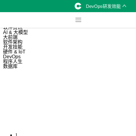
DevOps研发效能
综合
开源资讯
软件资讯
AI & 大模型
大前端
软件架构
开发技能
硬件 & IoT
DevOps
程序人生
数据库
1