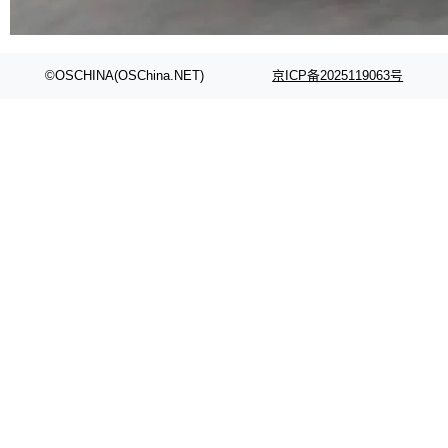
代码检索手段（如关键词匹配、目录遍历）仅能
在语法层面完成文本定位，难以触及代码的语义
内涵与结构关联，导致开发者使用代码智能体在
©OSCHINA(OSChina.NET)
京ICP备2025119063号
理解大规模代码仓时面临显著"代码仓理解"瓶
颈。 代码仓深度理解服务（以下简称" CodeBas
e深度理解服务"）是华为云码道（CodeA...