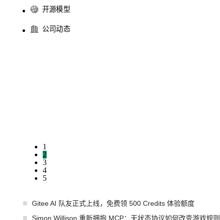
开源模型
公司动态
1
2
3
4
5
Gitee AI 队友正式上线，免费领 500 Credits 体验额度
Simon Willison 重新拥抱 MCP：无状态协议如何改变游戏规则