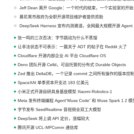
Jeff Dean 离开 Google：一个时代的结束，一个实验室的开始
慕尼黑市政府为全职开源项目维护者提供资助
DeepSeek Harness 宣布内测邀请，全网最大规模开源 Age
张一鸣的三次否决：字节跳动为什么不蒸馏
让非法状态不可表示：一篇关于 ADT 的帖子在 Reddit 火了
Cloudflare 开源内部企业 AI 平台 Cloudflare OS
Deno 团队开源 Celld，可自托管的分布式 Durable Objects
Zed 推出 DeltaDB，一个记录 commit 之间所有操作的版本控
SpaceXAI 单季资本开支达 183 亿美元
小米正式开源自研具身基座模型 Xiaomi-Robotics-1
Meta 发布终端编程 Agent“Muse Code” 和 Muse Spark 1.2 
字节发布 SeedRealtime 音视频全双工大模型
DeepSeek 将上调 API 定价，涨幅较大
腾讯开源 UCL-MPComm 通信库