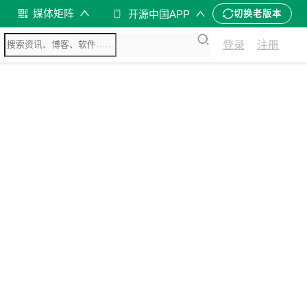
媒体矩阵
开源中国APP
切换老版本
登录
注册