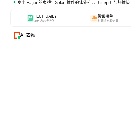
跳出 Fatjar 的束缚：Solon 插件的体外扩展（E-Spi）与热插拔（
TECH DAILY
阅读榜单
每日内容报纸化
每周热文看这里
AI 造物