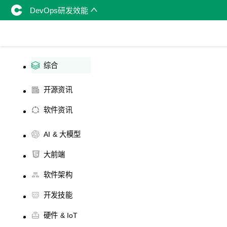
DevOps研发效能
综合
开源资讯
软件资讯
AI & 大模型
大前端
软件架构
开发技能
硬件 & IoT