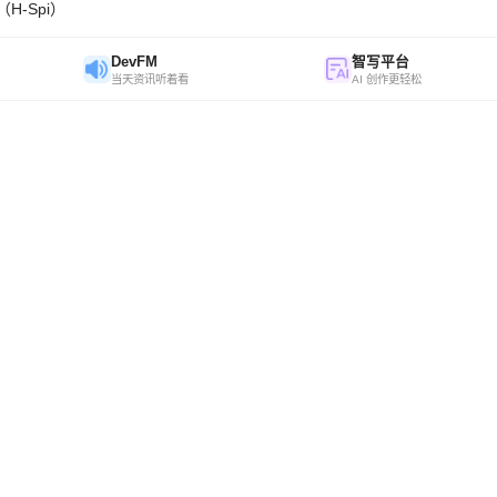
H-Spi）
DevFM
智写平台
当天资讯听着看
AI 创作更轻松