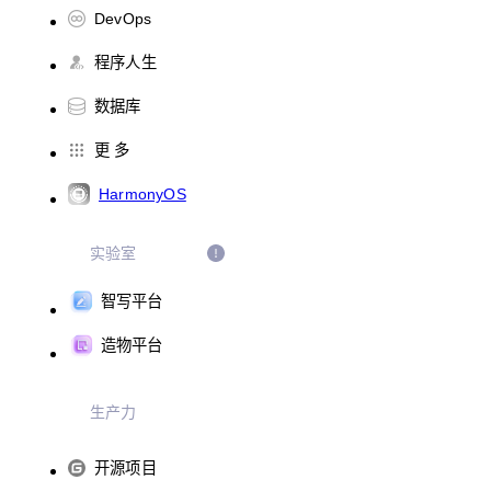
DevOps
程序人生
数据库
更 多
HarmonyOS
实验室
智写平台
造物平台
生产力
开源项目