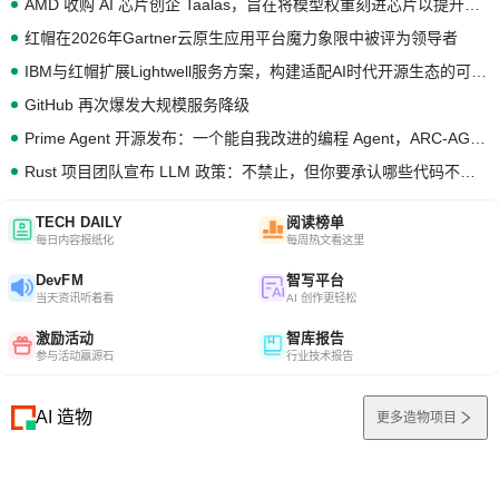
AMD 收购 AI 芯片创企 Taalas，旨在将模型权重刻进芯片以提升推理性能
红帽在2026年Gartner云原生应用平台魔力象限中被评为领导者
IBM与红帽扩展Lightwell服务方案，构建适配AI时代开源生态的可信基础设施
GitHub 再次爆发大规模服务降级
Prime Agent 开源发布：一个能自我改进的编程 Agent，ARC-AGI 3 超越人类专家基线
Rust 项目团队宣布 LLM 政策：不禁止，但你要承认哪些代码不是你写的
TECH DAILY
阅读榜单
每日内容报纸化
每周热文看这里
DevFM
智写平台
当天资讯听着看
AI 创作更轻松
激励活动
智库报告
参与活动赢源石
行业技术报告
AI 造物
更多造物项目