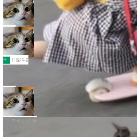
现实 过去两年，CIO们的焦虑清单上多了两项：
设置，如果用布尔值 + 可空字段来表示——bool
个"AI 知识库 + 聊天机器人"——每个大厂都在
一是如何让大模型和智能体应用安全地从PoC走
ean 表示是否可切换，nullable 的默认模式、浅
Deno 团队开源 Celld，可自托管的分
做，没什么新鲜的。 但 Kenton Varda 在 Twitte
向生产，二是如何让测试团队跟得上AI应用...
布式 Durable Objects
色方案、深色方案——会产生大量无意义的组
r 上把事情说清楚了： 今天我们发布了 Cloudfla
Ryan Dahl 领导的 Deno 团队推出了最新开源项
合。方案缺了、配置冲突了、全 null 了。要知道
re OS，一个带连接器的聊天机器人，跟其他所
目 Celld，一个能在自己机器上运行 Cloudflare
局
哪些组合有效，作者说，你得靠"文档、校验、或
有科技公司做的一样。只不过，实际上它不一
Workers 和 Durable Objects 的守护进程。 设
者部落知识"。 换个写法。Rust 的 enum，两个
样。这是 Sandstorm.io 的重制版，我十年前的
鲁大师7月新机性能/流畅/AI榜：vivo夺
计思路很直接：每个对象是一个独立的 SQLite
变体：Switchable...
性能、流畅双第一，三星Galaxy Z系列
那个创业公司。不同的是，这次它构建在 Cloudf
数据库，按名称寻址，复制到你自己的 S3 兼容
2026年7月的手机市场，由于存储等硬件成本暴
新折叠缺席
lare Workers 上——我花了九年时间搭建的平台
存储库里。节点之间只通过这个存储库协调——
增，手机厂商的日子也不好过啊，新机速度明显
开
开源科技
——并且深度集成了 AI。这基本上是我十年秘密
没有控制平面，没有共识协议。每个对象自带一
放缓，因此硝烟味淡了许多。新机参数规格除开
计划的顶峰。 十年前，Ken...
个小型数据库，应用天然按分片构建，单个数据
Zed 推出 DeltaDB，一个记录 commit
高价的三星折叠（三星Galaxy Z Fold8 Ultra / Z
之间所有操作的版本控制系统
库的竞争和爆炸半径问题在设计层面就被消除
Fold8 / Z Flip8）外，其余要么是中低端机器，
Zed 编辑器团队发布了新项目——DeltaDB，一
了。 闲置的 cell 会休眠到几乎不占资源。当 cel
例如iQOO Z11i、REDMI Note 17、REDMI No
个在 git commit 之间记录每一次编辑操作的版
局
l 迁移或唤醒时，新宿主从 S3 恢复 SQLite 数据
te 17 Pro、OPPO K15，要么是vivo X300 E这
本控制系统。目前处于 Early Access 阶段。 De
库继续执行。存储库是持久化的唯一真相...
样的次旗舰。 Galaxy Z Fold8 Ultra / Z Fold8 /
SpaceXAI 单季资本开支达 183 亿美元
ltaDB 的核心思路直接写在 landing page 最显
Z Flip8三款折叠屏新机均在7月22日发布，且全
眼的位置：「Software is made between com
根据风险投资人Tomer Tunguz 博客（VC 分
部搭载骁龙8 Elite Gen5 for Galaxy，它们本该
mits」——软件是在 commit 之间写出来的。git
析）披露的最新分析与第二季度业绩报告，Spac
白开水不加糖
是7月性...
只记录了你提交的最终状态，但真正的工作过程
eXAI在上个季度的总资本支出飙升至183.7亿美
——打字、删改、试错、agent 对话——都在 co
Meta 发布终端编程 Agent“Muse Cod
元。其中，绝大部分资金被直接用于 AI 领域，