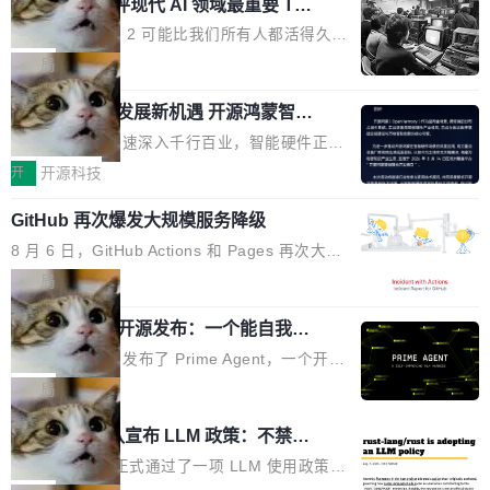
业化营销服务的需求从未如此迫切。 但市场扩容
xAI 前工程师评现代 AI 领域最重要 Top
n 这条推文引发了广泛讨论。他不是在说风凉
巧机身有效提升市面主流标准A...
3 开源项目
的同时,服务商的竞争逻辑正在改变。2026年Top
话，他是说出了一个圈内人尽皆知但很少公开捅
Flash Attention 2 可能比我们所有人都活得久。
Agency年度合辑的观察指出,“产品”这个离消费
破的事实。 Jordan 随后补充了一句软化声明：
这句话不是来自某个技术博客，而是出自 Hieu
局
者最近的载体,在整个品牌营销层面的权重显著变
「我不认为这些会议上大部分论文都在过度宣传
Pham 的一条推文。Hieu Pham 是谁？他是 xAI
高了。全域营销服务商的竞争正在从规模转向深
或造假。问题是，作为读者，如果你筛选出那些
共商智能硬件发展新机遇 开源鸿蒙智能
的早期工程师之一，在 Grok 训练基础设施团队
度,案例厚度、全域覆盖、多线协同...
硬件开发者日杭州站即将举行
看起来最令人兴奋的论文，那它们大部分都是过
工作过。近日他在 X 上发了一条帖子，列出了他
随着万物智联加速深入千行百业，智能硬件正从
度宣传的。」 这才是真正的痛点。不是所有论文
认为现代 AI 领域最重要的三个开源项目。 第一
单点设备迈向智能化、网联化、协同化发展。作
开
开源科技
都有问题，是最吸引眼球的那批论文最有问题。
个名字毫无悬念：Flash Attention 2。 Hieu 的
为面向全场景、跨终端的分布式操作系统，开源
他引用的帖子来自 Mathew Shen，一位 ICLR 2
理由很具体。FA 系列不需要解释，但 FA2 是他
GitHub 再次爆发大规模服务降级
鸿蒙通过统一技术底座和分布式能力，为不同类
026 的读者：「看了篇 ...
认为最重要的一个——复杂度恰到好处，刚好能
型智能设备的开发、连接与互联提供关键支撑，
8 月 6 日，GitHub Actions 和 Pages 再次大规
驱动你去学 CuTe，但还没被那些"邪恶的" Hopp
也为产业链企业探索产品创新与商业增长打开新
模服务降级，Actions 完全不可用超过 5 小时，
局
er++ 优化所淹没，足够容易修改和适配。 更关
的空间。 8月14日，开源鸿蒙智能硬件开发者日
webhook 停发，连自托管 runner 也因调度层故
键的是 FA2 的持久性...
（OHDD：OpenHarmony Hardware Develope
Prime Agent 开源发布：一个能自我改
障无法工作。Pages、Copilot code review、C
进的编程 Agent，ARC-AGI 3 超越人类
r Day）将在杭州启航。活动面向智能硬件产业
opilot coding agent 全部受影响。从检测到完全
Prime Intellect 发布了 Prime Agent，一个开源
专家基线
链企业和开发者，邀请行业专家与资深技术顾
恢复，大约 12 小时。 这是 2026 年 8 月的第六
的编程 Agent Harness，核心设计围绕两个抽
局
问，围绕开源鸿蒙技术能力、设备适配、芯片适
起事故，其中四起与 AI/Copilot 服务相关。 Git
象：Recursive Language Model（RLM）和 C
配、功耗与稳定性调优、兼容性测评及统一互联
Rust 项目团队宣布 LLM 政策：不禁
Hub 员工 kdaigle 在 HN 讨论中贴出了一组数
ontinual Harness。在 ARC-AGI 3 基准测试
等内容展开系统讲解和实战交流，帮助企业进一
止，但你要承认哪些代码不是你写的
据：2025 年全年 10 亿次 commit。现在，每周
上，Prime Agent + Opus 5 的组合达到了 95.
Rust 语言项目正式通过了一项 LLM 使用政策，
步了解开源鸿蒙在智能...
2.75 亿次，全年预计 140 亿次。GitHub...