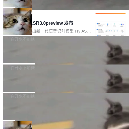
che 量化 + 权重压缩，吞吐量提升 4
代码检索手段（如关键词匹配、目录遍历）仅能
短剧部门，有互联网大厂背景。在公司内部架构
Kimi 和 GLM 是当前最强的大模型系列之一，但
1%，成本降 30%
在语法层面完成文本定位，难以触及代码的语义
调整期间，部门三次通知全员将数据从A集群迁
它们有一个共同的问题：太吃显存了。月之暗面
局
内涵与结构关联，导致开发者使用代码智能体在
移到B集群，王某都回复了"收到"。 他没有迁移
的 Kimi K 系列和智谱的 GLM 都是长上下文、M
理解大规模代码仓时面临显著"代码仓理解"瓶
腾讯混元 Hy ASR3.0preview 发布
数据。2024年9月3日下午4点，他使用此前登录
oE 架构的大模型，好用到让人上瘾，但 GPU 显
颈。 代码仓深度理解服务（以下简称" CodeBas
的账号密码进入A集群，输入了一条被程序员圈
存永远不够用。 Cloudflare 的 Workers AI 团队
腾讯混元正式推出新一代语音识别模型 Hy ASR
e深度理解服务"）是华为云码道（CodeA...
称为"删库跑路"的命令——最高管理员权限、无
一直在跑这些模型的推理。他们在官方博客上发
3.0preview。基于最新一代大语言模型 Hy3 的
白开水不加糖
需确认、强制递归删除。17个小时后，运维人员
了一篇技术文章，详细拆解了三种让大模型在 G
语言理解能力，以及融合了高精度语音识别与深
发现异常并中止进程时，89TB数据已经没了。
Pale Moon 34.3.2 发布，苍月浏览器
PU 上跑得更省、更快的技术手段——KV cache
度语义理解能力，实现了语音识别能力的全面升
删掉的是AI游戏部门的全部开发文件，包括公司
量化、模型权重压缩、以及共享 KV cache 的完
级。 根据介绍，Hy ASR3.0preview 目标在于：
Pale Moon 34.3.2 现已发布，这是一个安全更
自研的多个文生3D和...
整性保护。效果是：吞吐量提升 41%，每 token
让语音识别不再只是听清，而是真正听懂。通过
新和少量网页兼容性修复版本。 Changes/fixe
白开水不加糖
成本降低 30%，精度不变。 FP8 省的不仅是显
先理解你的语境和意图，再把准确的文字直接给
s： 实现了URL.Parse()便捷功能 对浏览器内部
存 KV cache 是推理时最吃显...
到你。从“逐字转写、单点优化”演进为“理解语
PostgreSQL 18/19 新特性深度解读
函数添加了多项边界检查，以避免潜在的越界访
境、兼容场景、一键直出”。 Hy ASR 3.0 previe
问、下溢和溢出。（DiD） 修复了加载和解析内
演讲者分享了一个有趣的实践：面对 PG 18 已
w 不要求标准普通话，方言识别覆盖粤语、吴语
容提供的字体时出现的几个问题 为避免音频加
发布的 Release Notes，他利用 AI 工具（如 Co
白开水不加糖
等 10 大方言片区和 20 余个二级小片区。在开
载、处理和播放过程中可能出现的一系列错误，
pilot）对数千条 commit 日志进行自动分析，先
源评测集中，Hy ASR 3.0 preview 在多语种的
对音频采样频率设定了下限 采样率低于 8kHz
慕尼黑市政府为全职开源项目维护者提
让模型总结出三十余条潜在特性，再逐条要求生
WER（...
供资助
（通常被认为是 "telephone"/"walkie-talkie" 音
成详细解释和代码校验，最终筛选出对用户体感
"在过去大约 10 年的大部分时间里，libexpat 的
质的最低采样率）的音频格式将被拒绝 修复了 C
最强的若干项。对于尚未正式发版的 PG 19，则
维护工作一直与我的日常工作、家务、社交生活
局
SS 圆角虚线样式中可能存在的问题 如果表单中