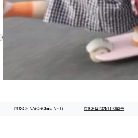
©OSCHINA(OSChina.NET)
京ICP备2025119063号