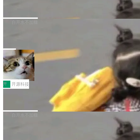
6的终端设备已突破7000万台，注册开发者数量
zen 9000/8000/7000系列处理器，并针对X3D
Dgraph v25.4.0 发布，具有图形后端的
窗口推了又推。好到合进 main 分支的代码，我
已突破 1100 万。随着鸿蒙生态汇聚越来越多的
原生 GraphQL 数据库
处理器特性进行平台级优化。其搭载X3D鸡血模
们自己都没看完。 这事不是个例。GitLab 调研
Dgraph 是一个水平可扩展的分布式 GraphQL
高质量游戏...
式2.0，可根据不同使用场景释放处理器潜力，
过 1528 名开发者，85% 说 AI 把瓶颈从写代码
数据库，有一个图形后端。作为一个原生的 Gra
白开水不加糖
帮助玩家在游戏与高负载应用中获得更充分的性
转移到了审代码。 写代码有人替你干了。但审代
phQL 数据库，它严格控制数据在磁盘上的排列
能表现。 在核心规格方面，B850 AO...
码、把关发版这两道关，还得靠人肉扛。 V5.0
竹知了：一个零依赖的单文件 HTML，
方式，以优化查询性能和吞吐量，减少集群中的
把儿时竹蝉玩具搬进浏览器
想让 AI 一起盯。
磁盘寻道和网络调用。 Dgraph v25.4.0 现已发
竹知了（zhuzhiliao）是那种小时候路边摊上几
布，具体更新内容包括： feat(zero)：Zero 现
块钱的玩意儿——一根小竹签，一个竹筒，一头
局
支持 --security superflag（token=...;whitelist
系着涂了松香的线。甩起来，竹膜震动，发出“哇
=...），与 Alpha 版本的格式一致，并据此对其
30倍效率升级：解锁医学影像数据要素
——哇”的蝉鸣声。实物越来越难找了，有开发者
价值化的真实路径
管理 HTTP 端点进行授权。 <blockquote> <p>
把它做成了 Web 玩具，放在 zhuzhiliao.imsai.c
完成一例腹部CT影像标注，张医生过去需要约1
<span><strong>警告：</strong>&nbsp;Zero
c 上，并在 GitHub 开源。 玩法很简单：按住屏
20个小时。他必须在数百张连续影像上，一笔一
开
开源科技
的 admin ...
幕画圈，或者直接甩手机。页面会实时显示转速
笔勾画边界，一层一层识别肌肉组织。如今，使
（圈/秒），声音来自真实竹知了录音的 1.72 秒
Apache Dubbo-go v3.3.2 正式发布
用东软飞标医学影像标注平台，同样的工作缩短
采样，无缝循环。音频解码失败时，还有一套合
至4小时，效率提升30倍。 这组数字背后，改变
这个版本面向生产环境，重心在内核稳定性。我
成兜底——锯齿波振荡器模拟脉冲，并联带通共
的不只是速度，而是把医学影像转化为AI能力的
们彻底收敛了旧配置体系，扩展了 Triple 协议与
白开水不加糖
振峰模拟竹膜和筒腔共鸣。 技术细节上，物理引
路径真正打通了。 大型医院积累的影像数据规模
泛化调用能力，加强了应用级元数据和服务治
擎是绳系质点模型：重力、弹性绳（只拉不
庞大，但不能直接用于训练模型。器官、病灶和
Calibre 9.12 发布，功能强大的开源电
理，同时集中修了并发安全、资源泄漏和热路径
推）、空气阻力，1/240 秒定步长积...
子书工具
组织边界，必须由专业医生逐层识别、标记和校
性能问题。
Calibre 开源项目是 Calibre 官方出的电子书管