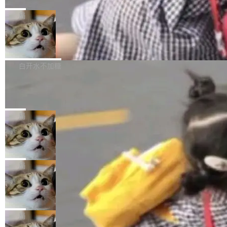
C版的产品，搭载“人机双写”重磅功能——你写
全球知名开源多媒体框架 FFmpeg 今天正式发
给 OpenAI 总法律顾问 Che Chang 发了封邮
你的，AI写AI的，同屏协作互不干扰。一句话让
布了 9.0 版本。这个版本除了带来新一代音视频
局
件，附了一封长信，要求 OpenAI 配合调查前苹
AI帮你干活，现在开启全新体验！ 温馨提示：
处理能力和硬件加速支持之外，还有一个特殊之
果员工带走机密信...
体验WorkBuddy鸿蒙PC版前，请将 HUAWEI M
亚马逊成本失控：AI 写代码烧掉 1215
处：FFmpeg 9.0 的代号是“Lei”。 这个名字，
万元，超预算 860%
atePad Edge 升级至 HarmonyOS 6.1.0.135S
来自中国开发者雷霄骅（Lei Xiaohua）。 对于
外媒近日曝光了亚马逊的多份内部报告显示，AI
P9 patch03及以上版本。 *升级路径：设置 > 搜
很多中国音视频开发者而言，这个名字并不陌
导致公司在多个项目上超支。《金融时报》报道
白开水不加糖
索“软件更新” > 检查更新，即可搜索新版本，下
生。十年前，他通过大量中文技术文章、源码分
称，仅一个项目的成本超支就高达 180 万美元
载安装完成升级即可。 没有...
析和开源示例，让一代开发者第一次真正理解 F
Hugging Face CEO 发声：中国正在开
（约合人民币 1215 万元）。 具体来说，一名工
源模型上碾压我们
Fmpeg，也成为很多人进入音视频开发领域的
程师借助 Anthropic 旗下 Claude Sonnet 模型
"他们正在开源模型上碾压我们。" Hugging Fac
“启蒙老师”。 而今年，恰好是雷霄骅离世十周
编写程序，目标是完成电商平台作者信息与商品
e CEO Clément Delangue 在 CNBC 的采访里
局
年。FFmpeg 社区最终选择用一个大版本的名
列表的数据匹配 —— 一项常规的数据处理任
没有拐弯抹角。他说中国正在赢得 AI 竞赛，而
字，留下了这份纪念。 雷霄骅曾是中国传媒大学
务，最终却产生了 180 万美元的账单，实际支出
当 AI agent 把源码变成了最好的扩展系
且按目前的速度，中国 AI 工具预计在今年底或
数字电视技术方向的博士生，长期从事视频、音
统，开发者工具必须开源
超出原定预算 860%。 更令人意外的是，该项目
2027 年就能追上美国前沿实验室的水平。 Dela
五年前，David Crawshaw 问过很多软件工程师
频技...
最终并未成功落地，而高额算力消耗持续运行长
ngue 把原因归结为一件事：开放协作。中国的
一个问题：你写过什么给自己用的程序？答案几
局
达 5 个月，公司直到财务对账时才察觉异常。这
AI 开发者在一个共享和协作的生态里加速迭代，
乎都是没有。工程师们整天用别人写的程序写程
意味着一个无人看管的 AI 程序，在近半年时间
而美国模型厂商在"闭门造车"。他的原话是 "buil
DeepSeek Harness 宣布内测邀请，全
序给别人用。偶尔有人自己写个博客系统、智能
里日夜不停地"烧钱"。 复盘显示，...
网最大规模开源 Agent 路演现场诞生
ding in silos"——各自为战，互不通气。 这个判
家居控制、家庭实验室，都算稀奇事。 Crawsh
一条内测招募帖，发出去的时候大概没人想到它
断从他嘴里说出来分量不同。Hugging Face 是
aw 是 Shelley 的作者，一个开源 AI coding age
会变成一场开源 Agent 生态的路演。 8月1日，
局
全球最大的开源 AI 平台，上面跑着上百万个模
nt。他最近在博客上写了一篇文章，核心论点很
DeepSeek Harness 团队负责人崔添翼（tiany