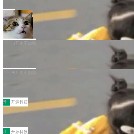
e” 和 Muse Spark 1.2 模型
mmit 之间的空隙里丢失了。 DeltaDB 要做的就
金额高达158.3亿美元，这一单项投入已经逼近
Meta 今天发布了两款 AI 产品：Muse Code，
是把这段空隙补上。 回退到任何一次编辑：Delt
微软同期总资本开支的四成。 与亚马逊、Alpha
一个在终端里运行的编程 agent；Muse Spark
局
aDB 捕获 commit 之间的每一次操作，...
bet、微软以及 Meta 等传统科技巨头相比，Spa
1.2，驱动这个 agent 的新模型。一句话概括：
ceXAI的资金消耗速度尤为引人瞩目。然而，支
美团开源 LoHoSearch，用知识图谱校
你可以用 curl -fsSL https://dev.meta.ai/install.
准 AI 能力认知
撑庞大支出的资金来源却呈现出截然不同的面
sh | bash 安装一个能在大项目里自动规划、写
机器出题的前提，是让机器拥有全局视野。整个
貌。数据显示，微软和 Meta 主要依托充沛的经
代码、验证结果的 AI 终端工具。 据介绍，Muse
构建流程可以分为四个环节：建图 → 控制难度
白开水不加糖
营现金流来覆盖资本开支，其资本支出覆盖率分
Code 是 Meta 的编程 agent 产品。它和市场上
→ 质量把关 → 数据概览。
别达到155% 和106%;而SpaceXAI的经营现金
腾讯开源 UCL-MPComm 通信库
已有的终端编程 agent 在设计理念上有几个明显
流仅能覆盖资本开支的12...
的差异点。 异步后台 agent：Muse Code 有一
腾讯网平团队宣布开源了 UCL-MPComm 通信
个主 agent 循环，外加一组后台 agent。这些后
库，并将作为transport接入Mooncake TENT。
白开水不加糖
台 agent...
该通信库针对AI Memory池化场景的数据传输需
CoStrict入选工信部2025人工智能应用
求进行了深度优化，能够实现数据中心内大规模
典型案例
计算节点间多种内存类型的高性能通信。 UCL-
近日，工信部科技司公示《2025人工智能应用典
MPComm将作为一种传输引擎接入Mooncake T
型案例入选名单》，深信服“面向企业研发场景的
开
开源科技
ENT，实现零拷贝传输性能提升30%、非零拷贝
开源 AI 编程平台 CoStrict 应用”凭借卓越的技术
传输性能最高提升5倍。UCL-MPComm底层基
深信服AI算力网关入选工信部人工智能
创新与落地成效成功入选。 全链路私有化部署，
应用典型案例！
于自研UCL-Engine通信引擎，后续腾讯网平将
助力企业AI研发安全落地 当前，越来越多企业已
前不久，工业和信息化部正式发布《2025年人工
持续开源更多基于UCL-Engine的高性能通信组
经开始引入 AI Coding 工具，通过调用公有云模
智能应用典型案例名单》，集中展示人工智能在
开
开源科技