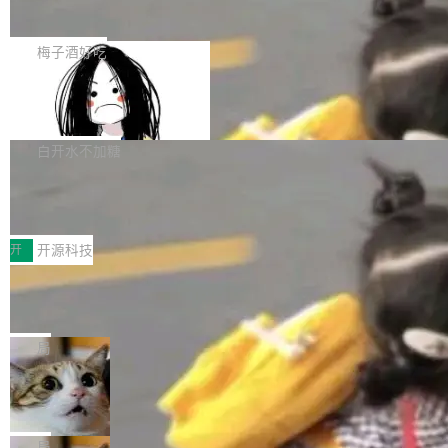
展开启新的篇章。
滞，过去三个月内没有任何条目完成更新，用户
如果你在 Spring Boot 里做过国际化，流程大概
提交的编辑请求也长期处于待处理状态。 Groki
是这样的：配 MessageSource 的 Bean、写 R
梅子酒好吃
pedia 于去年底上线，定位为由人工智能生成内
eloadableResourceBundleMessageSource、
容的百科平台，被马斯克视为传统众包百科网站
Apache Doris 4.1 全面增强 Iceberg：
声明 LocaleResolver、注册 LocaleChangeInt
支持 UPDATE、MERGE INTO 与 Iceb
维基百科的替代方案。Lawfare 调查发现，无论
erceptor…五六步之后才能看到第一行翻译文
Apache Doris 4.1 要补齐的，正是缺失的那一
erg V3
热门页面还是低关注度页面，均未出现近期更
本。 Solon 换了个方式。整个 i18n 模块围绕三
半。在已有查询能力的基础上，Doris 进一步支
白开水不加糖
新，相关问题并非局限于特定领域，而是在不同
个解析器、一个注解、一个工具类展开——没有
持了 UPDATE、DELETE、MERGE INTO 等数
主题和访问量页面中普遍存在。 调查人员最初认
XML、没有拦截器注册、没有样板配置。 资源
Testin XAgent：CIO智能测试落地指南
据修改操作、完整的表结构管理与分区演进，以
为，Grokipedia可能只是限...
文件的约定 把文件放到 resources/i18n/ 下： r
及 rewrite_data_files、expire_snapshots 等日
7月30日，TiD2026质量竞争力大会在北京中关
esources/i18n/messages.properties ...
常维护操作，并完整支持 Iceberg V3 格式。
村国家自主创新示范区会议中心开幕。本届大会
开
开源科技
由中关村智联软件服务业质量创新联盟主办，以
让非法状态不可表示：一篇关于 ADT
“智构可信·质创未来——AI原生时代的质量新范
的帖子在 Reddit 火了
式”为主题，直面AI从实验室走向规模化产业落地
有一种东西，一旦用过就回不去了。Alex Fedos
的核心质量命题。会上，《2026智能研发生产力
eev 管它叫"软件设计的基石"。 他说的东西不新
局
工具选型手册》发布，Testin云测的Testin XAge
鲜——代数数据类型（ADT），尤其是和类型
Cloudflare 开源内部企业 AI 平台 Clou
nt智能测试系统入选AI测试领域代表产品。对CI
（sum type）。但他说清楚了一件事：这不是类
dflare OS
O而言，这提示了一个转变：AI测试正在从效率
型系统的学术体操，是日常编码的思维方式。 文
Cloudflare 发布了一个开源项目 Cloudflare O
工具升级为企业的质量基础设施。 CIO面对的新
章从一个简单的例子切入。一个网站的深色主题
S。如果你只看官方博客，你会觉得这是又一
局