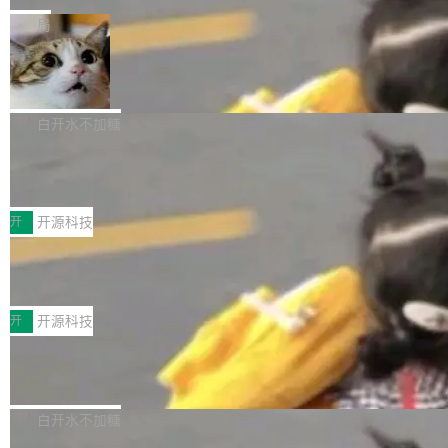
一在人才争夺战中失血的公司。六月，Google
er HE-AAC 960 解码 (DAB+) transpose_cuda
Code 在 X 上发帖：「DeepSeek Flash did 8T
局
连失两员大将：Noam Shazeer 去了 Op...
filter 添加 AMF Frame Rate Converter (vf_frc
tokens on August 1st. 5T of free usage + 3T
_amf) filter SMPTE 2094-50 元数据支持和直
NetBSD 11.0 正式发布
on OpenCode Go.」79.8 万次浏览，连带着 #
通 ProRes RAW VideoToolbox 硬件加速器 AP
DeepSeek一天消耗了8万亿# 上了微博热搜——
NetBSD 11.0 现已正式发布，这是 NetBSD 操
V ...
注意这是 OpenCode 一家的消耗。 OpenCode
作系统的第十八个主要版本。 自 NetBSD 10.1
白开水不加糖
是 Anomaly 出品的 AI 编程工具，套餐 10 美元/
以来的变化 更新亮点： 新增对 RISC-V 处理器
月。用户交了 10 美元，就能用 DeepSeek Flas
2026 ChinaJoy鸿蒙游戏增长臻享会举
架构的支持。NetBSD 11.0 是首个支持 64 位 R
办，鲸鸿动能系统呈现游戏行业解决方
h 随便写代码，按网友说法：「怎么使劲用也用
ISC-V 平台的稳定版本，涵盖一系列基于 StarFi
8月1日，2026 ChinaJoy期间，鸿蒙游戏增长臻
案
不完。」5T 来自免费额度，3T 来自 Go...
ve JH71XX 的设备，例如 VisionFive 2、PINE
享会在上海举办。鸿蒙生态的全场景智慧营销平
开
开源科技
64 STAR64，以及 QEMU。 增强了对 POSIX.1
台鲸鸿动能协同华为游戏中心，面向游戏行业开
-2024 和 C23 编程接口标准的兼容性。 compat
技嘉X3D系列再添新成员 B850 AORU
发者及生态伙伴，系统呈现了平台在游戏领域的
S ELITE X3D主板强化性能体验
_linux(8) 增强了对 Linux 系统调用的支持，包
完整能力版图——从IAP高价值用户的全周期经
面向AMD Ryzen X3D处理器玩家，技嘉X3D系
括 epoll（围绕 kqueue 实现）、POSIX 消息队
营、到IAA游戏的“买变一体”正循环、再到联运与
列主板阵容迎来新成员——B850 AORUS ELITE
开
开源科技
列、...
广告协同的全链路经营闭环，以及面向全球市场
X3D。作为面向主流高性能平台打造的全新主板
的出海增长布局。 华为终端云业务商业化销售负
Zadig v5.0 发布：AI 发布专员与 AI 审
产品，B850 AORUS ELITE X3D延续技嘉在X3
查专员上线
责人在开场致辞中表示，游戏开发者的核心诉求
D平台优化上的技术积累，旨在为游戏玩家带来
我们团队这几天最大的卡点不是 AI 写得不够
已不再是“多一个投放渠道”，而是一套能够持续
更稳定、更高效的装机选择。 B850 AORUS ELI
好，是 AI 写得太好了。 好到审查排期从两天的
白开水不加糖
驱动增长的体系。截至目前，搭载HarmonyOS
TE X3D基于AMD AM5平台打造，支持AMD Ry
活儿拖成了五天。PR 一堆起来没人敢合，发布