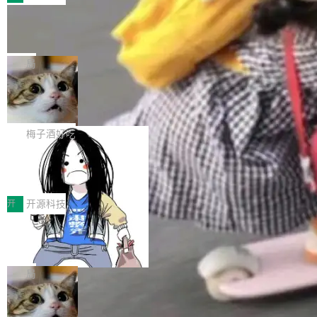
件。 腾讯网平团队在UCL-MPComm中实现了一
型或企业内部部署模型提升研发效率。但随着 AI
各领域的应用成果，覆盖技术底座、行业赋能、
个独立于业务线程的全局通信引擎（Engine），
Coding 从个人辅助工具逐步走向团队级、组织
Jeff Dean 离开 Google：一个时代的结
产品应用、支撑保障、专题等五大方向。深信服
并实...
束，一个实验室的开始
级应用，企业在规模化落地过程中，对安全性、
AI算力网关（AI创新平台）成功入选！ 随着各行
Google 员工编号 20。MapReduce 作者之一。
可控性和代码质量提出了更高要求。 首先是数据
各业的Agent走向规模化建设，算力构成形态逐
Bigtable 作者之一。TensorFlow 的作者之一。
局
安全与合规要求。对于大多数普通研发场景，公
渐丰富，用户关注的重点也在发生变化：不只是
Gemini 的架构师。Google 首席科学家。 Jeff D
有云模型能够满足快速试用和效率提升的需求。
让AI用起来，还要进一步看清混合算力时代下，
🔥 SolonCode v2026.8.4 发布：界面
ean 在 Google 工作了 27 年后，宣布离职。 他
但对于金融、能源、医疗等对数据安全要求较...
字体可调、22 种语言、记忆搜索增强
Token花在哪里、算力是否被充分利用，以及持
不是一个人走。一同离开的还有 Sanjay Ghema
打开终端就能上岗的全中文编码智能体，这一轮
续增长的AI成本该如何优化。 深信服AI算力网关
wat（Google 员工编号 23，Jeff Dean 二十多
把「看得清、用母语、记得住」三件事一次补
梅子酒好吃
正是围绕这些实际问题，从Token治理和成本治
年的编程搭档，MapReduce 和 Bigtable 的共同
齐。 SolonCode 是什么 SolonCode 是杭州无
理两个方面，让用户的每一份算力都看得清、管
作者）、Quoc Le（Google 大脑核心成员，Se
让“代码语义理解”深度释放AI Coding
耳科技研发的企业级终端编码智能体——一位全
得住、用得稳、省得下、更安全！ 一、从现在开
价值潜能：华为云码道（CodeArts）
q2Seq 和 DocAI 的共同发明人）以及 Oriol Vin
中文驱动的数字员工，自主理解需求、规划步
一、代码仓深度理解技术的作用与价值 在软件工
始，Token使用一目...
代码仓技术解析
yals（Gemini 联合负责人，AlphaSta...
骤、编写代码。不挑模型、不挑平台，curl 一行
程实践中，代码仓是企业核心知识资产的主要载
开
开源科技
装完即用。 开源地址：Gitee · GitCode · GitHu
体。企业级代码仓库通常包含数十万乃至数百万
b 安装 支持 Java 8+（8~26）、macOS / Linu
一条“删库”命令跑 17 小时，算法工程
个文件，其规模远超单次模型调用可承载的上下
师删光 89TB 数据只为干私活
x / Windows / Harmony PC。 # macOS / Linu
文窗口。随着项目规模的持续扩张与代码历史的
最高人民检察院8月4日公布了一起案件：北京一
x / Harmony PC curl -fsSL https://solon.noea
不断累积，代码仓中的模块关系、接口契约、业
名90后算法工程师王某，为了给自己接的私活腾
局
r.org/solon...
务逻辑等关键信息往往分散于数十乃至数百个文
服务器空间，删光了公司AI游戏部门的全部核心
件之中，形成高度复杂的知识关联网络。传统的
Cloudflare 分享推理优化实践：KV ca
数据。 王某2024年1月入职东城区某科技公司AI