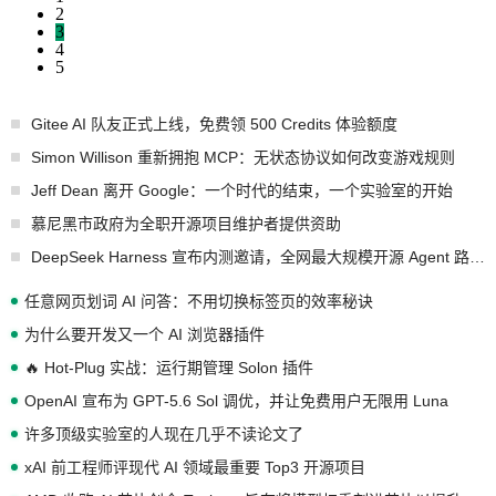
2
3
4
5
Gitee AI 队友正式上线，免费领 500 Credits 体验额度
Simon Willison 重新拥抱 MCP：无状态协议如何改变游戏规则
Jeff Dean 离开 Google：一个时代的结束，一个实验室的开始
慕尼黑市政府为全职开源项目维护者提供资助
DeepSeek Harness 宣布内测邀请，全网最大规模开源 Agent 路演现场诞生
任意网页划词 AI 问答：不用切换标签页的效率秘诀
为什么要开发又一个 AI 浏览器插件
🔥 Hot-Plug 实战：运行期管理 Solon 插件
OpenAI 宣布为 GPT-5.6 Sol 调优，并让免费用户无限用 Luna
许多顶级实验室的人现在几乎不读论文了
xAI 前工程师评现代 AI 领域最重要 Top3 开源项目