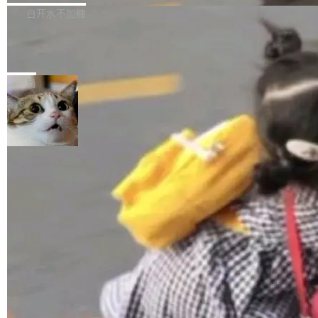
正，才能成为机器能理解的高质量数据。医学影
理工具。它可以查看，转换，编辑和分类所有主
白开水不加糖
像AI落地最昂贵的环节，不是算法，是专业医生
流格式的电子书。Calibre 是个跨平台软件，可
的时间。 张医生是某三甲医院放射科副主任医
SwiftUI 问世七年了，为什么开发者还
以在 Linux、Windows 和 macOS 上运行。 Cal
师，牵头一项腹部肌肉影像课题。他需要在数百
在骂它？
ibre 9.12 现已正式发布，此次更新内容如下：
Yakov Manshin 发了一期长达 40 分钟的 YouT
张CT影像上完成像素级精细分割，让系统"...
新功能 macOS：在 Connect/Share 按钮中添加
ube 视频，标题是"SwiftUI 七年后：一个平庸的
局
通过 AirDop 共享书籍的功能 Content server：
故事"。视频核心观点很简单：SwiftUI 发布七年
支持可向服务器后端添加新端点的插件 Edit boo
了，仍然像一个永久公测版。 Manshin 从数据
k：Compress images：添加将 GIF 图像转换为
流、布局系统、API 稳定性、性能、跨平台五个
加载更多
JPEG/WebP 的选项 ToC Editor：添加一个按
维度逐一批判了 SwiftUI。最让人印象深刻的一
钮，用于对目录中的条目进...
个论据是：苹果官方的 SwiftUI 教程项目 Land
marks，用最新 Xcode 在最新 macOS 上构建
运行，出来的效果是坏的——侧边栏按钮大小不
一，界面错位。他说这个问题"两年前就发现了，
至今没变"。 数据流方面，Manshin 指出 SwiftU
I 的属性包装器演进史...