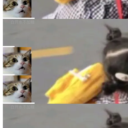
型。谁在开源赛道上领先，...
简单：开发者工具必须开源。 理由不是传统的自
商汤 SenseNova U1.5-Lite-Preview
i）在 X 上发帖： 「如果你是 Agent Harness 相
开源
由软件情怀，而是一个跟 AI agent 直接相关的
关开源项目的开发者，希望参加 DeepSeek Har
商汤科技宣布面向社区开源轻量级统一多模态模
技术判断。 两行 prompt 就能个性化任何软件 C
ness 的内测，可以回复或私信联系我。请附上
型的预览版本 SenseNova U1.5-Lite-Preview。
白开水不加糖
rawshaw 给出了两个 prompt。 第一个： "下载
GitHub id 以及开源代表作。」 DeepSeek 曾在
公告称，SenseNova U1.5-Lite-Preview并非简
某个软件的源码，在本地构建。修改 agent ...
官方招聘信息中写过一条简洁有力的公式：Mod
Ubuntu 将核心系统包从 deb 转成了 s
单的模型规模升级，而是基于 SenseNova U1
nap
el + Harness = Agent。模型负责理解和推理，
的一次系统性迭代，不仅在同一架构中贯通视觉
Ubuntu 正在把又一个核心系统包从 deb 转为 s
Harness 负责把能力落到真实环境中——调用工
理解、推理、生成与编辑，还仅以 8B-MoT 的轻
nap。这次是 hwctl——一个用来检查 Ubuntu
局
具、读写文件、管理上下文、处理错误、完成闭
量大小，将能力推进到4K、更精细的真实质感、
硬件认证状态的命令行工具。 Canonical 工程师
环。崔添翼招人的标...
更复杂的视觉控制和可持续迭代编辑。 相比 U
Dario Amodei 担心新人来 Anthropic
Alan Griffiths 在邮件列表中说得很直白：「hwc
只为金钱，不为使命
1，U1.5-Lite-Preview 在以下方向上带来了显著
tl 是一个 Ubuntu 专有的包，它和它的依赖项都
顶级 AI 研究员在两家公司之间来回跳，中间只
提升： 原生支持4K图像生成； 更精细的局部纹
是 Ubuntu 专有的，不会用在其他发行版上。」
隔了几天。 Lilian Weng 上周刚宣布因健康原因
局
理、细节与真实世界质感； 更准确的中英文文字
所以 deb 版本的受众实际上为零。既然只有 Ub
离开 Thinking Machines Lab，说自己作为联合
生成与复杂版式组织； 更稳定的图...
untu 用户在用，那用 snap 打包就没什么可纠结
FFmpeg 9.0 发布
创始人的角色「太累了」。几天后，The Inform
的。 从 deb 到 snap 的迁移路径 hwctl 是 rust-
ation 就曝出她将重回 OpenAI，负责递归自我
FFmpeg 9.0 现已发布，包含多项改进。官方更
hwlib 硬件 API 库的一部分，命令行工具负责查
改进方向的研究。她是 Thinking Machines 过
新日志列出的 9.0 版本主要更新内容如下： 扩
白开水不加糖
询 Ubuntu 的硬件认证数据库。...
去一年内第四个离开的联合创始人。 这家由前
展 AMF 色彩转换器 (vf_vpp_amf) 的 HDR 功能
OpenAI CTO Mira Murati 创立的公司，连创始
DeepSeek V4 Flash 单日消耗 8 万亿 t
MP4 muxer 中支持 LCEVC 音轨复用 Playdate
okens 登顶热搜
团队都留不住。 但 Thinking Machines 不是唯
视频编码器和多路复用器 添加 v360_vulkan filt
8 万亿 tokens。一天。一家公司的消耗。 Open