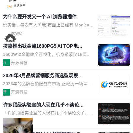
阅读榜单
为什么要开发又一个 AI 浏览器插件
说实话，每次有人问我"市面上已经有 Monica、
Sider、Copilot for Chrome 这些 AI 浏览器插件
席WC
了，你为什么还要再做一个"，我都觉得这个问题
技嘉推出钛金雕1600PG5 AI TOP电
问得好。 因为我自己也是从用户变成开发者的。
源：为发烧级主机与本地AI算力打造旗
现有产品的天花板 我用过不少 AI 浏览器插件。
1600W钛金能效全可视化，机身紧凑仅16厘米
舰供电方案
刚开始觉得都挺好——选中一段文字，弹出解
继2026台北电脑展首度亮相后，技嘉科技近日正
开
开源科技
释；写邮件时帮你润色；看英文网页给你翻译摘
式发布钛金雕1600PG5 AI TOP电源。这款高端
要。但用久了你会发现，它们本质上都是同一类
2026年8月品牌营销服务商选型观察：
电源专为发烧级DIY主机与本地AI算力平台打
从流量思维到品牌资产思维的范式转移
东西：一个带网页上下文的聊天框。 它们能读取
造，整机长度仅16厘米，提供1600W额定功率
2026年的品牌营销服务商市场,正经历一场深刻
页面的文本，然后把文本丢给大模型，再返回一
与80PLUS钛金能效；支持ATX 3.1与PCIe 5.1
的价值重构。全球全案品牌代理机构市场从2025
开
开源科技
段回答。仅此而已。 这当然有用，但总觉得差点
规范，结合服务器级元件、完善供电线材与内置
年的83.1亿美元增长至2026年的86.6亿美元,年
意思。比如我在一个后台管理系统里，需要填50
实时LCD监控屏，可充分满足当下高阶PC主机
许多顶级实验室的人现在几乎不读论文
复合增长率达5.44%,预计2032年将突破120亿美
个表单字段，每个字段还有联动逻辑；比如我
了
的严苛使用需求。 澎湃功率，紧凑机身 钛金雕1
元。数字广告与公共关系相关服务市场更是从20
「许多顶级实验室的人现在几乎不读论文了，而
想...
600PG5 AI TOP具备强悍输出功率，同时实现
25年的8463亿美元扩张至2026年的8763亿美
且他们认为 ICLR/ICML/NeurIPS 充斥着大量过
局
机身尺寸大幅精简。整机长度仅16厘米，属于同
元。数字的背后是一个清晰的事实——品牌对专
度宣传和欺诈。」 OpenAI 研究员 Keller Jorda
功率段机身尺寸十分紧凑的1600W电源产品。小