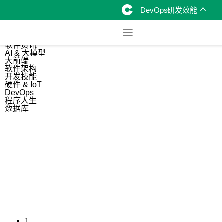
DevOps研发效能
综合
开源资讯
软件资讯
AI & 大模型
大前端
软件架构
开发技能
硬件 & IoT
DevOps
程序人生
数据库
1