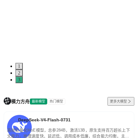
1
2
3
模力方舟
最新模型
热门模型
更多大模型
DeepSeek-V4-Flash-0731
高效轻量化MoE模型，总参284B，激活13B，原生支持百万超长上下
文能力。推理速度快、延迟低、调用成本低廉，综合能力均衡，主打