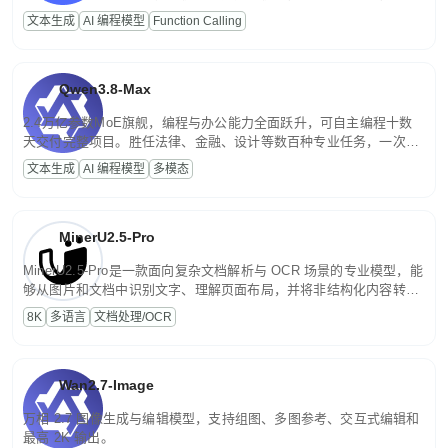
高并发、轻量化任务，适合日常对话、内容创作、基础 RAG、批量
文本生成
AI 编程模型
Function Calling
文案处理等普惠刚需场景。
Qwen3.8-Max
2.4万亿参数MoE旗舰，编程与办公能力全面跃升，可自主编程十数
天交付完整项目。胜任法律、金融、设计等数百种专业任务，一次对
话端到端交付生产级成果。原生视觉理解贯穿规划、执行与验证全流
文本生成
AI 编程模型
多模态
程，支持超长文档与长视频的深度语义解析。长程任务中自主规划与
闭环迭代，持续进化。
MinerU2.5-Pro
MinerU2.5-Pro是一款面向复杂文档解析与 OCR 场景的专业模型，能
够从图片和文档中识别文字、理解页面布局，并将非结构化内容转换
为便于存储、检索和二次处理的结构化结果。
8K
多语言
文档处理/OCR
Wan2.7-Image
万相 2.7 图像生成与编辑模型，支持组图、多图参考、交互式编辑和
最高 2K 输出。