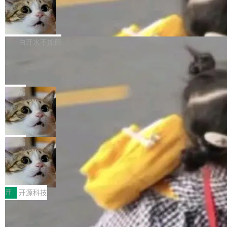
通过拉取过去一年内（从 PG 18 Beta1 时间点
和休闲娱乐竞争时间。" 这是 libexpat 维护者 S
的图像元素不在同一个子树中，则它们将不再关
至今）的所有 commit，同样交由 AI 分析提炼。
Firefox 153.0.3 发布
ebastian Pipping 写在博客里的话。8 月 4 日，
联 加...
经过人工复核，准确度令人满意。这一方法也为
他宣布了一个新消息：从 2026 年 8 月 1 日起，
Firefox 153.0.3 现已发布，具体更新内容如
社区爱好者提供了高效跟踪新版本的思路。
他可以全职维护 libexpat 了，最长 6 个月。发
下： New Smart Window 包含多项增强功能：
白开水不加糖
工资的是慕尼黑市政府。 libexpat 是一个 C99
<ul> <li>现在建议列表会显示更多结果，方便用
编写的流式 XML 解析器，MIT 许可证。和 libx
Cloudflare Computer 开源：你的 Age
户查找历史记录和切换到已打开的标签页。（<a
nt 需要一台电脑，而不是一个容器
ml2 一样，它是世界上使用最广泛的 XML 解析
href="https://bugzilla.mozilla.org/show_bug.c
Cloudflare 开源了名为 @cloudflare/computer
库之一。你的操作系统、浏览器、无数的基础设
gi?id=2019042">Bug&nbsp;2019042</a>）</l
的 npm 包。项目的核心论点是：容器不适合 Ag
局
施软件，很可能都在用它。而过去十年，维护它
i> <li>现在，助手可以直接使用 Exa 的网络搜索
ent 计算。真正适合的，是 Isolate。 Cloudflare
的人一直在用业余...
结果回答问题，而无需将问题转交给搜索引擎。
OpenAI 公开邮件和聊天记录回应苹果
工程师在这件事上没什么可谦虚的——他们用 W
诉讼，称“Apple is getting this wron
（<a href="https://bugzilla.mozilla.org/show_
orkers 跑了十年 Isolate。用 CEO Matthew Pri
上个月，苹果一纸诉状把 OpenAI 告上法庭，指
g”
bug.cgi?id=204...
nce 的话说：「我们一生都在用 Isolate 运行代
控其挖角苹果前员工并窃取商业秘密。苹果的诉
局
码，而 AI Agent 不需要容器，它们需要的是 Iso
状把 OpenAI 描述成一个系统性地从前东家挖
late。」 容器为什么不合适 容器的问题在于启动
HUAWEI MatePad Edge上架WorkBu
人、套取机密信息的对手。 OpenAI 没发律师
ddy鸿蒙PC版，说话就能干活的AI办公
和销毁都太重了。一个 Agent 要执行的任务可能
函，也没选择庭外沉默。它在官网贴了一篇博
全能AI工作台WorkBuddy鸿蒙PC版上架HUAWE
搭子
只需要几毫秒的 CPU 时间，但容器从冷启动到
文，标题只有六个字：Apple is getting this wro
I MatePad Edge应用市场，直接下载即可使
开
开源科技
就绪要花数秒。如果未来有十...
ng。 然后，它把邮件往来和 iMessage 聊天记
用，与鸿蒙电脑上的体验一致。值得一提的是，
录全贴了出来。 他发错人了 苹果外部律师 Gabr
FFmpeg 9.0 发布：代号“Lei”，以此纪
这是目前市面上唯一支持平板接入WorkBuddy P
念中国开发者雷霄骅
iel Gross 来自 Weil 律所，2 月 23 日下午 5:53