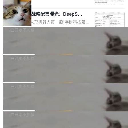
5% RHAE Best@1，超过了 ARC 报告的人类专
覆盖 rust-lang/rust 单一仓库的代码贡献。这不
局
家基线 95.4%。 不是又一个 coding agent 包装
是项目级别的官方立场，目前由五个团队采纳，
宇树科技 IPO 战略配售曝光：DeepSe
器 Prime Agent 的架构和市面上大多数 coding
但它可能是主流开源项目中关于 AI 辅助贡献最
ek 获配 93.3 万股，锁定 36 个月
agent 有本质区别。大多数 agent harness 的设
细致的一份规则。 政策的核心只有一句话：LLM
8月6日晚间，“人形机器人第一股”宇树科技股份
计是基于早期模型的能力—...
可以用来分析、提炼、审阅、建议，但不能用来
有限公司披露IPO发行价格及战略配售结果，杭
白开水不加糖
创作。 具体来说，LLM 生成的代码可以提交，
州深度求索人工智能基础技术研究有限公司（De
但必须满足五个条件：预先安排、非关键、高质
Docker 29.7.2 发布
epSeek）获配93.3399万股，按150.8元/股发行
量、充分测试、充分审查，并且必须披露。LLM
价格计算，认购金额约1.41亿元，股份锁定期为
Docker 29.7.2 现已发布，具体更新内容如下：
不得生成涉及安全性的关键变更，除非作者本身
36个月。 公告显示，本次宇树科技战略配售对
Bug fixes and enhancements 修复多次传递同
白开水不加糖
就是领域专家。即使如此，政策也"强烈不建
象主要包括长期投资机构、与公司业务具有战略
一环境变量时，docker service create和docker
议"这么做。 对于不披露的情况，审核者可以直
合作关系或长期合作愿景的大型企业、科创板保
Apache Fluss 毕业成为顶级项目
service update会发生 panic 的问题。docker/cl
接关闭 PR，无需解释。 政策作者 Jynn Ne...
荐人跟投子公司，以及公司高级管理人员和核心
i#7145 修复了 Docker Engine 29.7.0 中引入的
今年 7 月，Apache Fluss 的毕业提案在 Apach
员工参与设立的专项资产管理计划。其中，Dee
一个回归问题，该问题导致拉取镜像时会拒绝包
e 孵化器项目管理委员会（IPMC）投票中获得
白开水不加糖
pSeek作为与宇树科技具备战略合作关系的企
含绝对 hardlink 目标的镜像（此类镜像由某些镜
全票通过，随后获 Apache 软件基金会董事会批
业，获配股份数量占本次发行数量的2.31%。 除
像构建工具生成）。moby/moby#53305 修复了
马斯克 AI 百科项目 Grokipedia 被曝数
准。今天，Apache 软件基金会正式宣布 Apach
DeepSeek外，腾讯旗下上海启善投资有限公司
月未更新
Docker Engine 29.7.0 中引入的一个回归问
e Fluss 孵化毕业，成为 Apache 顶级项目（TL
埃隆·马斯克推出的AI百科项目 Grokipedia 被曝
获配9...
题，该问题可能导致在旧版 Linux 内核...
P）！这一里程碑不仅标志着 Fluss 迈入新的发
长期停止内容更新，未能实现其作为“AI版维基百
白开水不加糖
展阶段，也将进一步推动流式存储、实时湖仓与
科”替代品的目标。 据 Lawfare 最新调查，自今
AI 数据基础加速融合，为实时数据基础设施的发
Solon I18n：三种解析器，零样板代码
年4月以来，Grokipedia 页面更新功能基本停