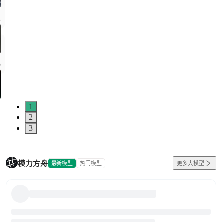
5
0
1
2
3
模力方舟
最新模型
热门模型
更多大模型