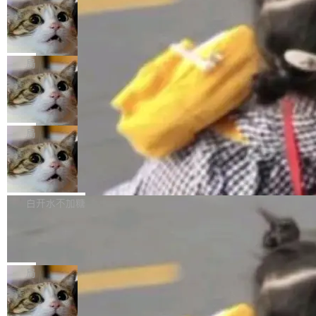
年。FFmpeg 社区最终选择用一个大版本的名
列表的数据匹配 —— 一项常规的数据处理任
没有拐弯抹角。他说中国正在赢得 AI 竞赛，而
字，留下了这份纪念。 雷霄骅曾是中国传媒大学
务，最终却产生了 180 万美元的账单，实际支出
当 AI agent 把源码变成了最好的扩展系
且按目前的速度，中国 AI 工具预计在今年底或
数字电视技术方向的博士生，长期从事视频、音
统，开发者工具必须开源
超出原定预算 860%。 更令人意外的是，该项目
2027 年就能追上美国前沿实验室的水平。 Dela
五年前，David Crawshaw 问过很多软件工程师
频技...
最终并未成功落地，而高额算力消耗持续运行长
ngue 把原因归结为一件事：开放协作。中国的
一个问题：你写过什么给自己用的程序？答案几
局
达 5 个月，公司直到财务对账时才察觉异常。这
AI 开发者在一个共享和协作的生态里加速迭代，
乎都是没有。工程师们整天用别人写的程序写程
意味着一个无人看管的 AI 程序，在近半年时间
而美国模型厂商在"闭门造车"。他的原话是 "buil
DeepSeek Harness 宣布内测邀请，全
序给别人用。偶尔有人自己写个博客系统、智能
里日夜不停地"烧钱"。 复盘显示，...
网最大规模开源 Agent 路演现场诞生
ding in silos"——各自为战，互不通气。 这个判
家居控制、家庭实验室，都算稀奇事。 Crawsh
一条内测招募帖，发出去的时候大概没人想到它
断从他嘴里说出来分量不同。Hugging Face 是
aw 是 Shelley 的作者，一个开源 AI coding age
会变成一场开源 Agent 生态的路演。 8月1日，
局
全球最大的开源 AI 平台，上面跑着上百万个模
nt。他最近在博客上写了一篇文章，核心论点很
DeepSeek Harness 团队负责人崔添翼（tiany
型。谁在开源赛道上领先，...
简单：开发者工具必须开源。 理由不是传统的自
商汤 SenseNova U1.5-Lite-Preview
i）在 X 上发帖： 「如果你是 Agent Harness 相
开源
由软件情怀，而是一个跟 AI agent 直接相关的
关开源项目的开发者，希望参加 DeepSeek Har
商汤科技宣布面向社区开源轻量级统一多模态模
技术判断。 两行 prompt 就能个性化任何软件 C
ness 的内测，可以回复或私信联系我。请附上
型的预览版本 SenseNova U1.5-Lite-Preview。
白开水不加糖
rawshaw 给出了两个 prompt。 第一个： "下载
GitHub id 以及开源代表作。」 DeepSeek 曾在
公告称，SenseNova U1.5-Lite-Preview并非简
某个软件的源码，在本地构建。修改 agent ...
官方招聘信息中写过一条简洁有力的公式：Mod
Ubuntu 将核心系统包从 deb 转成了 s
单的模型规模升级，而是基于 SenseNova U1
nap
el + Harness = Agent。模型负责理解和推理，
的一次系统性迭代，不仅在同一架构中贯通视觉
Ubuntu 正在把又一个核心系统包从 deb 转为 s
Harness 负责把能力落到真实环境中——调用工
理解、推理、生成与编辑，还仅以 8B-MoT 的轻
nap。这次是 hwctl——一个用来检查 Ubuntu
局
具、读写文件、管理上下文、处理错误、完成闭
量大小，将能力推进到4K、更精细的真实质感、
硬件认证状态的命令行工具。 Canonical 工程师
环。崔添翼招人的标...
更复杂的视觉控制和可持续迭代编辑。 相比 U
Dario Amodei 担心新人来 Anthropic
Alan Griffiths 在邮件列表中说得很直白：「hwc