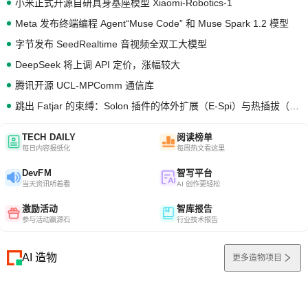
小米正式开源自研具身基座模型 Xiaomi-Robotics-1
Meta 发布终端编程 Agent“Muse Code” 和 Muse Spark 1.2 模型
字节发布 SeedRealtime 音视频全双工大模型
DeepSeek 将上调 API 定价，涨幅较大
腾讯开源 UCL-MPComm 通信库
跳出 Fatjar 的束缚：Solon 插件的体外扩展（E-Spi）与热插拔（H-Spi）
TECH DAILY
阅读榜单
每日内容报纸化
每周热文看这里
DevFM
智写平台
当天资讯听着看
AI 创作更轻松
激励活动
智库报告
参与活动赢源石
行业技术报告
AI 造物
更多造物项目