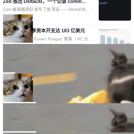
个小型数据库，应用天然按分片构建，单个数据
Zed 推出 DeltaDB，一个记录 commit
高价的三星折叠（三星Galaxy Z Fold8 Ultra / Z
之间所有操作的版本控制系统
库的竞争和爆炸半径问题在设计层面就被消除
Fold8 / Z Flip8）外，其余要么是中低端机器，
Zed 编辑器团队发布了新项目——DeltaDB，一
了。 闲置的 cell 会休眠到几乎不占资源。当 cel
例如iQOO Z11i、REDMI Note 17、REDMI No
个在 git commit 之间记录每一次编辑操作的版
局
l 迁移或唤醒时，新宿主从 S3 恢复 SQLite 数据
te 17 Pro、OPPO K15，要么是vivo X300 E这
本控制系统。目前处于 Early Access 阶段。 De
库继续执行。存储库是持久化的唯一真相...
样的次旗舰。 Galaxy Z Fold8 Ultra / Z Fold8 /
SpaceXAI 单季资本开支达 183 亿美元
ltaDB 的核心思路直接写在 landing page 最显
Z Flip8三款折叠屏新机均在7月22日发布，且全
眼的位置：「Software is made between com
根据风险投资人Tomer Tunguz 博客（VC 分
部搭载骁龙8 Elite Gen5 for Galaxy，它们本该
mits」——软件是在 commit 之间写出来的。git
析）披露的最新分析与第二季度业绩报告，Spac
白开水不加糖
是7月性...
只记录了你提交的最终状态，但真正的工作过程
eXAI在上个季度的总资本支出飙升至183.7亿美
——打字、删改、试错、agent 对话——都在 co
Meta 发布终端编程 Agent“Muse Cod
元。其中，绝大部分资金被直接用于 AI 领域，
e” 和 Muse Spark 1.2 模型
mmit 之间的空隙里丢失了。 DeltaDB 要做的就
金额高达158.3亿美元，这一单项投入已经逼近
Meta 今天发布了两款 AI 产品：Muse Code，
是把这段空隙补上。 回退到任何一次编辑：Delt
微软同期总资本开支的四成。 与亚马逊、Alpha
一个在终端里运行的编程 agent；Muse Spark
局
aDB 捕获 commit 之间的每一次操作，...
bet、微软以及 Meta 等传统科技巨头相比，Spa
1.2，驱动这个 agent 的新模型。一句话概括：
ceXAI的资金消耗速度尤为引人瞩目。然而，支
美团开源 LoHoSearch，用知识图谱校
你可以用 curl -fsSL https://dev.meta.ai/install.
准 AI 能力认知
撑庞大支出的资金来源却呈现出截然不同的面
sh | bash 安装一个能在大项目里自动规划、写
机器出题的前提，是让机器拥有全局视野。整个
貌。数据显示，微软和 Meta 主要依托充沛的经
代码、验证结果的 AI 终端工具。 据介绍，Muse
构建流程可以分为四个环节：建图 → 控制难度
白开水不加糖
营现金流来覆盖资本开支，其资本支出覆盖率分
Code 是 Meta 的编程 agent 产品。它和市场上
→ 质量把关 → 数据概览。
别达到155% 和106%;而SpaceXAI的经营现金
腾讯开源 UCL-MPComm 通信库
已有的终端编程 agent 在设计理念上有几个明显
流仅能覆盖资本开支的12...
的差异点。 异步后台 agent：Muse Code 有一
腾讯网平团队宣布开源了 UCL-MPComm 通信
个主 agent 循环，外加一组后台 agent。这些后