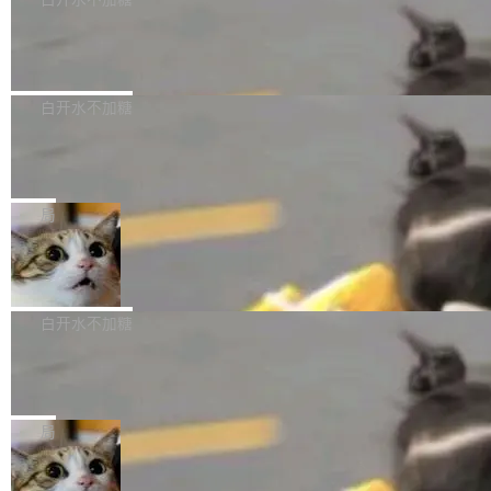
成本降低 30%，精度不变。 FP8 省的不仅是显
先理解你的语境和意图，再把准确的文字直接给
s： 实现了URL.Parse()便捷功能 对浏览器内部
存 KV cache 是推理时最吃显...
到你。从“逐字转写、单点优化”演进为“理解语
PostgreSQL 18/19 新特性深度解读
函数添加了多项边界检查，以避免潜在的越界访
境、兼容场景、一键直出”。 Hy ASR 3.0 previe
问、下溢和溢出。（DiD） 修复了加载和解析内
演讲者分享了一个有趣的实践：面对 PG 18 已
w 不要求标准普通话，方言识别覆盖粤语、吴语
容提供的字体时出现的几个问题 为避免音频加
发布的 Release Notes，他利用 AI 工具（如 Co
白开水不加糖
等 10 大方言片区和 20 余个二级小片区。在开
载、处理和播放过程中可能出现的一系列错误，
pilot）对数千条 commit 日志进行自动分析，先
源评测集中，Hy ASR 3.0 preview 在多语种的
对音频采样频率设定了下限 采样率低于 8kHz
慕尼黑市政府为全职开源项目维护者提
让模型总结出三十余条潜在特性，再逐条要求生
WER（...
供资助
（通常被认为是 "telephone"/"walkie-talkie" 音
成详细解释和代码校验，最终筛选出对用户体感
"在过去大约 10 年的大部分时间里，libexpat 的
质的最低采样率）的音频格式将被拒绝 修复了 C
最强的若干项。对于尚未正式发版的 PG 19，则
维护工作一直与我的日常工作、家务、社交生活
局
SS 圆角虚线样式中可能存在的问题 如果表单中
通过拉取过去一年内（从 PG 18 Beta1 时间点
和休闲娱乐竞争时间。" 这是 libexpat 维护者 S
的图像元素不在同一个子树中，则它们将不再关
至今）的所有 commit，同样交由 AI 分析提炼。
Firefox 153.0.3 发布
ebastian Pipping 写在博客里的话。8 月 4 日，
联 加...
经过人工复核，准确度令人满意。这一方法也为
他宣布了一个新消息：从 2026 年 8 月 1 日起，
Firefox 153.0.3 现已发布，具体更新内容如
社区爱好者提供了高效跟踪新版本的思路。
他可以全职维护 libexpat 了，最长 6 个月。发
下： New Smart Window 包含多项增强功能：
白开水不加糖
工资的是慕尼黑市政府。 libexpat 是一个 C99
<ul> <li>现在建议列表会显示更多结果，方便用
编写的流式 XML 解析器，MIT 许可证。和 libx
Cloudflare Computer 开源：你的 Age
户查找历史记录和切换到已打开的标签页。（<a
nt 需要一台电脑，而不是一个容器
ml2 一样，它是世界上使用最广泛的 XML 解析
href="https://bugzilla.mozilla.org/show_bug.c
Cloudflare 开源了名为 @cloudflare/computer
库之一。你的操作系统、浏览器、无数的基础设
gi?id=2019042">Bug&nbsp;2019042</a>）</l
的 npm 包。项目的核心论点是：容器不适合 Ag
局
施软件，很可能都在用它。而过去十年，维护它
i> <li>现在，助手可以直接使用 Exa 的网络搜索
ent 计算。真正适合的，是 Isolate。 Cloudflare
的人一直在用业余...
结果回答问题，而无需将问题转交给搜索引擎。
OpenAI 公开邮件和聊天记录回应苹果
工程师在这件事上没什么可谦虚的——他们用 W