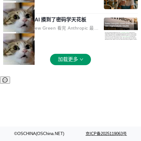
和 Gluon 两种 GPU 编程语言，重写了生产环境
全部反超。Terminal Bench 2.1 从 61.8 涨到 8
波存在感，今天 H3 来了——一款全模态生成模
局
的 GPU 内核，找出了哪...
2.7，DeepSWE 从 7.3 涨到 54.4，DSBench-F
型，而且承诺几天内开源权重。 先看能力边界。
ullStack 从 37.0 涨到 68.7。不说别的，一个 Fl
Anthropic 的 AI 摸到了密码学天花板
H3 接受文本、图像、视频、声音任意组合作为
ash 型号干翻了三个月前代表最高水平的 Pro 预
输入（它叫多模态上下文），输出带原生双声道
密码学家 Matthew Green 看完 Anthropic 最新
览版，这件事本身就够说明后训练的威力了。 跟
音频的视频，最高 15 秒 2K 分辨率。举个例
的密码分析成果后，写了篇博客。标题很克制：
局
它一起来的还有两...
子：扔进去一段参考视频（取它的希区柯克运
「一些想法」，但内容不克制。 先说 Anthropic
镜）、一张人物图片、一段歌声录音，用自然语
做了什么。他们让未发布的 Claude Mythos 模
言告诉模型你要什么——H3 自己搞定剩下的。
型去跑密码分析，出了两个结果：一个攻击了后
加载更多
这个"自己搞定"说起来轻巧，背后的训练范式变
量子签名方案 HAWK，另一个是对缩减轮次 AE
化不小。 MiniMax 之前做过两代视频模型（Hail
S 的改进攻击。 HAWK 这个结果，用 Green 的
uo 01 和 02），每一代都是按任务拆分的专家
话说，「可能直接杀死了一个正在认真考虑标准
模型：文生图一个、图编辑一个、主体参考一
化的密码方案。」 而且用的不是什么新武器。G
个、...
reen 反复强调这一点：AI 没有发明新的数学。
它做的是把已知工具——那些密码学家早就握在
手里的锤子和扳手——组合得比人类更彻底。他
引用了 Cl...
©OSCHINA(OSChina.NET)
京ICP备2025119063号