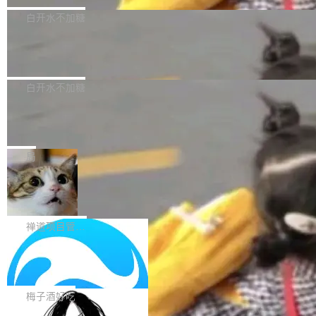
型，33B 参数，负责 768p 音视频生成（开
大幅增强，指令遵循能力大幅增强。在多项基准
Bug fixes and enhancements 修复了一个回归
白开水不加糖
源）；H3-Regenerate-2K 负责 in-context 重新
测试中，DeepSeek-V4-Flash 正式版性能可与
问题，该问题导致无法拉取图层中包含缺少明确
生成 2K ...
当前最强的闭源模型相媲美。 超算互联网现面向
Ant Design 6.5.3 发布，企业级 UI 设
父目录条目的目录的图像。moby/moby#53260
计语言和 React 实现
企业和开发者提供 DeepSeek-V4-Flash-0731
修复了一个回归问题，即CopyToContainer会拒
Ant Design 是阿里巴巴开源的一套企业级 UI 设
模型 API 调用服务，用户无需繁琐环境配置，一
绝遍历绝对符号链接的容器路径，例如/var/run -
计语言和 React 组件库。Ant Design 6.5.3 现
白开水不加糖
键接入即可快速调用，为各行业用户提供高性
> /run。moby/moby#53261 如需查看此版本中
已发布，主要更新内容如下： Input 修复 Input.
能、安...
的所有拉取请求和更改，可参阅： docker/cli, 2
DeepSeek V4 Flash 跑分全解析，13
OTP 使用字符串 mask 时仍采用 type="text" 的
个最强模型里它最便宜
9.7.1 milestone moby/moby, 29.7.1 milestone
问题，并保留显式 type 配置。#58835 修复 Inp
比它聪明的没它便宜，比它便宜的——哦，没有
更新说明：https://github.com/moby/...
ut.OTP 的 mask 为 true 时仍显示原始值的问
比它便宜的。 Artificial Analysis 更新了 DeepS
局
题。#58805 修复 Input.TextArea 调整大小手柄
eek V4 Flash 0731 的完整评测。一张 Intellige
在触摸设备上显示为小圆点的问题。#58812 Ty
禅道开源版 22.4 发布，内置 DevOps4.
nce Index vs Cost per Task 的散点图上，13
0 正式版，提供从代码提交到交付的全
pography 优化 Typography 省略提示在大列表
个模型排成一列，V4 Flash 贴着底部：$0.03
大家好， 禅道开源版22.4发布啦！本次发布我们
生命周期的管理能力
中的渲染性能。#58806 修复 Typography...
一次任务。 V4 Flash 的 Intelligence Index 得
带来了DevOps4.0系列的首个正式版本。 DevO
禅道项目管理软件
分 50，在 101 个模型中排第 3。排在它前面
ps4.0内置与禅道DevOps专业版同源的代码管理
的：Claude Opus 5（61 分）、Claude Fable
Solon 的 10 种 HTTP 服务器：改一行
核心，依托于全自研的GitFox代码托管引擎，我
依赖，换一个引擎
5（60 分）、GPT-5.6 Sol（59 分）、Kimi K3
们提供了从代码提交到交付的全生命周期的管理
用 Solon 做线上项目有一阵子了，有个点总让新
（57 分）、Grok 4...
能力。同时，我们 对禅道DevOps现有底层代码
接触的人觉得意外：服务器引擎是让你选的。 S
梅子酒好吃
进行了革命性的重构，为后续AI辅助编程、智能
olon 内核约 0.3MB，不内置固定的 HTTP 服务