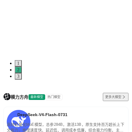
1
2
3
模力方舟
最新模型
热门模型
更多大模型
DeepSeek-V4-Flash-0731
高效轻量化MoE模型，总参284B，激活13B，原生支持百万超长上下
文能力。推理速度快、延迟低、调用成本低廉，综合能力均衡，主打