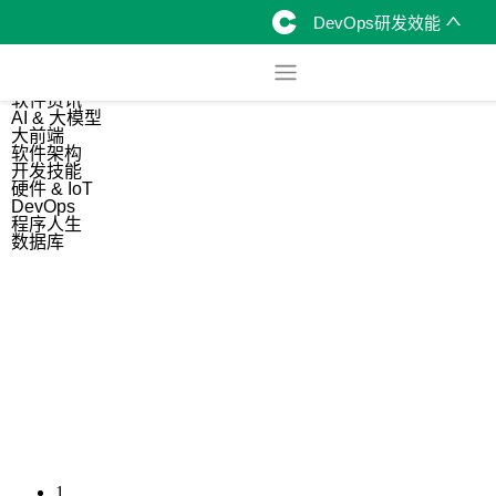
DevOps研发效能
综合
开源资讯
软件资讯
AI & 大模型
大前端
软件架构
开发技能
硬件 & IoT
DevOps
程序人生
数据库
1