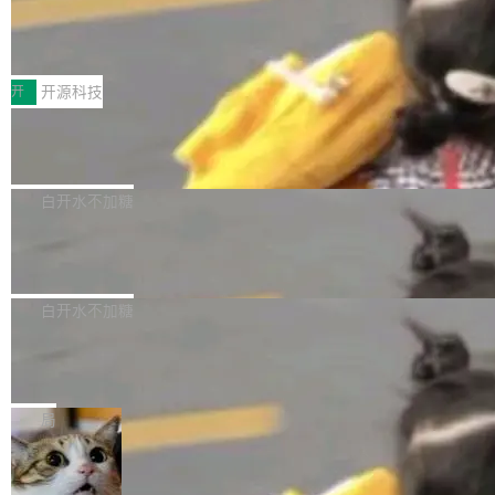
64 STAR64，以及 QEMU。 增强了对 POSIX.1
台鲸鸿动能协同华为游戏中心，面向游戏行业开
-2024 和 C23 编程接口标准的兼容性。 compat
技嘉X3D系列再添新成员 B850 AORU
发者及生态伙伴，系统呈现了平台在游戏领域的
S ELITE X3D主板强化性能体验
_linux(8) 增强了对 Linux 系统调用的支持，包
完整能力版图——从IAP高价值用户的全周期经
面向AMD Ryzen X3D处理器玩家，技嘉X3D系
括 epoll（围绕 kqueue 实现）、POSIX 消息队
营、到IAA游戏的“买变一体”正循环、再到联运与
列主板阵容迎来新成员——B850 AORUS ELITE
开
开源科技
列、...
广告协同的全链路经营闭环，以及面向全球市场
X3D。作为面向主流高性能平台打造的全新主板
的出海增长布局。 华为终端云业务商业化销售负
Zadig v5.0 发布：AI 发布专员与 AI 审
产品，B850 AORUS ELITE X3D延续技嘉在X3
查专员上线
责人在开场致辞中表示，游戏开发者的核心诉求
D平台优化上的技术积累，旨在为游戏玩家带来
我们团队这几天最大的卡点不是 AI 写得不够
已不再是“多一个投放渠道”，而是一套能够持续
更稳定、更高效的装机选择。 B850 AORUS ELI
好，是 AI 写得太好了。 好到审查排期从两天的
白开水不加糖
驱动增长的体系。截至目前，搭载HarmonyOS
TE X3D基于AMD AM5平台打造，支持AMD Ry
活儿拖成了五天。PR 一堆起来没人敢合，发布
6的终端设备已突破7000万台，注册开发者数量
zen 9000/8000/7000系列处理器，并针对X3D
Dgraph v25.4.0 发布，具有图形后端的
窗口推了又推。好到合进 main 分支的代码，我
已突破 1100 万。随着鸿蒙生态汇聚越来越多的
原生 GraphQL 数据库
处理器特性进行平台级优化。其搭载X3D鸡血模
们自己都没看完。 这事不是个例。GitLab 调研
Dgraph 是一个水平可扩展的分布式 GraphQL
高质量游戏...
式2.0，可根据不同使用场景释放处理器潜力，
过 1528 名开发者，85% 说 AI 把瓶颈从写代码
数据库，有一个图形后端。作为一个原生的 Gra
白开水不加糖
帮助玩家在游戏与高负载应用中获得更充分的性
转移到了审代码。 写代码有人替你干了。但审代
phQL 数据库，它严格控制数据在磁盘上的排列
能表现。 在核心规格方面，B850 AO...
码、把关发版这两道关，还得靠人肉扛。 V5.0
竹知了：一个零依赖的单文件 HTML，
方式，以优化查询性能和吞吐量，减少集群中的
把儿时竹蝉玩具搬进浏览器
想让 AI 一起盯。
磁盘寻道和网络调用。 Dgraph v25.4.0 现已发
竹知了（zhuzhiliao）是那种小时候路边摊上几
布，具体更新内容包括： feat(zero)：Zero 现
块钱的玩意儿——一根小竹签，一个竹筒，一头
局
支持 --security superflag（token=...;whitelist
系着涂了松香的线。甩起来，竹膜震动，发出“哇
=...），与 Alpha 版本的格式一致，并据此对其
30倍效率升级：解锁医学影像数据要素
——哇”的蝉鸣声。实物越来越难找了，有开发者
价值化的真实路径
管理 HTTP 端点进行授权。 <blockquote> <p>