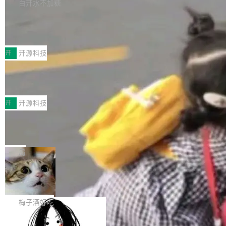
库，并将作为transport接入Mooncake TENT。
白开水不加糖
台 agent...
该通信库针对AI Memory池化场景的数据传输需
CoStrict入选工信部2025人工智能应用
求进行了深度优化，能够实现数据中心内大规模
典型案例
计算节点间多种内存类型的高性能通信。 UCL-
近日，工信部科技司公示《2025人工智能应用典
MPComm将作为一种传输引擎接入Mooncake T
型案例入选名单》，深信服“面向企业研发场景的
开
开源科技
ENT，实现零拷贝传输性能提升30%、非零拷贝
开源 AI 编程平台 CoStrict 应用”凭借卓越的技术
传输性能最高提升5倍。UCL-MPComm底层基
深信服AI算力网关入选工信部人工智能
创新与落地成效成功入选。 全链路私有化部署，
应用典型案例！
于自研UCL-Engine通信引擎，后续腾讯网平将
助力企业AI研发安全落地 当前，越来越多企业已
前不久，工业和信息化部正式发布《2025年人工
持续开源更多基于UCL-Engine的高性能通信组
经开始引入 AI Coding 工具，通过调用公有云模
智能应用典型案例名单》，集中展示人工智能在
开
开源科技
件。 腾讯网平团队在UCL-MPComm中实现了一
型或企业内部部署模型提升研发效率。但随着 AI
各领域的应用成果，覆盖技术底座、行业赋能、
个独立于业务线程的全局通信引擎（Engine），
Coding 从个人辅助工具逐步走向团队级、组织
Jeff Dean 离开 Google：一个时代的结
产品应用、支撑保障、专题等五大方向。深信服
并实...
束，一个实验室的开始
级应用，企业在规模化落地过程中，对安全性、
AI算力网关（AI创新平台）成功入选！ 随着各行
Google 员工编号 20。MapReduce 作者之一。
可控性和代码质量提出了更高要求。 首先是数据
各业的Agent走向规模化建设，算力构成形态逐
Bigtable 作者之一。TensorFlow 的作者之一。
局
安全与合规要求。对于大多数普通研发场景，公
渐丰富，用户关注的重点也在发生变化：不只是
Gemini 的架构师。Google 首席科学家。 Jeff D
有云模型能够满足快速试用和效率提升的需求。
让AI用起来，还要进一步看清混合算力时代下，
🔥 SolonCode v2026.8.4 发布：界面
ean 在 Google 工作了 27 年后，宣布离职。 他
但对于金融、能源、医疗等对数据安全要求较...
字体可调、22 种语言、记忆搜索增强
Token花在哪里、算力是否被充分利用，以及持
不是一个人走。一同离开的还有 Sanjay Ghema
打开终端就能上岗的全中文编码智能体，这一轮
续增长的AI成本该如何优化。 深信服AI算力网关
wat（Google 员工编号 23，Jeff Dean 二十多
把「看得清、用母语、记得住」三件事一次补
梅子酒好吃
正是围绕这些实际问题，从Token治理和成本治
年的编程搭档，MapReduce 和 Bigtable 的共同
齐。 SolonCode 是什么 SolonCode 是杭州无
理两个方面，让用户的每一份算力都看得清、管
作者）、Quoc Le（Google 大脑核心成员，Se
让“代码语义理解”深度释放AI Coding
耳科技研发的企业级终端编码智能体——一位全