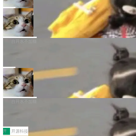
只为金钱，不为使命
1，U1.5-Lite-Preview 在以下方向上带来了显著
tl 是一个 Ubuntu 专有的包，它和它的依赖项都
顶级 AI 研究员在两家公司之间来回跳，中间只
提升： 原生支持4K图像生成； 更精细的局部纹
是 Ubuntu 专有的，不会用在其他发行版上。」
隔了几天。 Lilian Weng 上周刚宣布因健康原因
局
理、细节与真实世界质感； 更准确的中英文文字
所以 deb 版本的受众实际上为零。既然只有 Ub
离开 Thinking Machines Lab，说自己作为联合
生成与复杂版式组织； 更稳定的图...
FFmpeg 9.0 发布
untu 用户在用，那用 snap 打包就没什么可纠结
创始人的角色「太累了」。几天后，The Inform
的。 从 deb 到 snap 的迁移路径 hwctl 是 rust-
ation 就曝出她将重回 OpenAI，负责递归自我
FFmpeg 9.0 现已发布，包含多项改进。官方更
hwlib 硬件 API 库的一部分，命令行工具负责查
改进方向的研究。她是 Thinking Machines 过
新日志列出的 9.0 版本主要更新内容如下： 扩
白开水不加糖
询 Ubuntu 的硬件认证数据库。...
去一年内第四个离开的联合创始人。 这家由前
展 AMF 色彩转换器 (vf_vpp_amf) 的 HDR 功能
DeepSeek V4 Flash 单日消耗 8 万亿 t
OpenAI CTO Mira Murati 创立的公司，连创始
MP4 muxer 中支持 LCEVC 音轨复用 Playdate
okens 登顶热搜
团队都留不住。 但 Thinking Machines 不是唯
视频编码器和多路复用器 添加 v360_vulkan filt
8 万亿 tokens。一天。一家公司的消耗。 Open
一在人才争夺战中失血的公司。六月，Google
er HE-AAC 960 解码 (DAB+) transpose_cuda
Code 在 X 上发帖：「DeepSeek Flash did 8T
局
连失两员大将：Noam Shazeer 去了 Op...
filter 添加 AMF Frame Rate Converter (vf_frc
tokens on August 1st. 5T of free usage + 3T
_amf) filter SMPTE 2094-50 元数据支持和直
NetBSD 11.0 正式发布
on OpenCode Go.」79.8 万次浏览，连带着 #
通 ProRes RAW VideoToolbox 硬件加速器 AP
DeepSeek一天消耗了8万亿# 上了微博热搜——
NetBSD 11.0 现已正式发布，这是 NetBSD 操
V ...
注意这是 OpenCode 一家的消耗。 OpenCode
作系统的第十八个主要版本。 自 NetBSD 10.1
白开水不加糖
是 Anomaly 出品的 AI 编程工具，套餐 10 美元/
以来的变化 更新亮点： 新增对 RISC-V 处理器
月。用户交了 10 美元，就能用 DeepSeek Flas
2026 ChinaJoy鸿蒙游戏增长臻享会举
架构的支持。NetBSD 11.0 是首个支持 64 位 R
办，鲸鸿动能系统呈现游戏行业解决方
h 随便写代码，按网友说法：「怎么使劲用也用
ISC-V 平台的稳定版本，涵盖一系列基于 StarFi
8月1日，2026 ChinaJoy期间，鸿蒙游戏增长臻
案
不完。」5T 来自免费额度，3T 来自 Go...
ve JH71XX 的设备，例如 VisionFive 2、PINE
享会在上海举办。鸿蒙生态的全场景智慧营销平
开
开源科技