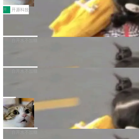
把它做成了 Web 玩具，放在 zhuzhiliao.imsai.c
完成一例腹部CT影像标注，张医生过去需要约1
<span><strong>警告：</strong>&nbsp;Zero
c 上，并在 GitHub 开源。 玩法很简单：按住屏
20个小时。他必须在数百张连续影像上，一笔一
开
开源科技
的 admin ...
幕画圈，或者直接甩手机。页面会实时显示转速
笔勾画边界，一层一层识别肌肉组织。如今，使
（圈/秒），声音来自真实竹知了录音的 1.72 秒
Apache Dubbo-go v3.3.2 正式发布
用东软飞标医学影像标注平台，同样的工作缩短
采样，无缝循环。音频解码失败时，还有一套合
至4小时，效率提升30倍。 这组数字背后，改变
这个版本面向生产环境，重心在内核稳定性。我
成兜底——锯齿波振荡器模拟脉冲，并联带通共
的不只是速度，而是把医学影像转化为AI能力的
们彻底收敛了旧配置体系，扩展了 Triple 协议与
白开水不加糖
振峰模拟竹膜和筒腔共鸣。 技术细节上，物理引
路径真正打通了。 大型医院积累的影像数据规模
泛化调用能力，加强了应用级元数据和服务治
擎是绳系质点模型：重力、弹性绳（只拉不
庞大，但不能直接用于训练模型。器官、病灶和
Calibre 9.12 发布，功能强大的开源电
理，同时集中修了并发安全、资源泄漏和热路径
推）、空气阻力，1/240 秒定步长积...
子书工具
组织边界，必须由专业医生逐层识别、标记和校
性能问题。
Calibre 开源项目是 Calibre 官方出的电子书管
正，才能成为机器能理解的高质量数据。医学影
理工具。它可以查看，转换，编辑和分类所有主
白开水不加糖
像AI落地最昂贵的环节，不是算法，是专业医生
流格式的电子书。Calibre 是个跨平台软件，可
的时间。 张医生是某三甲医院放射科副主任医
SwiftUI 问世七年了，为什么开发者还
以在 Linux、Windows 和 macOS 上运行。 Cal
师，牵头一项腹部肌肉影像课题。他需要在数百
在骂它？
ibre 9.12 现已正式发布，此次更新内容如下：
Yakov Manshin 发了一期长达 40 分钟的 YouT
张CT影像上完成像素级精细分割，让系统"...
新功能 macOS：在 Connect/Share 按钮中添加
ube 视频，标题是"SwiftUI 七年后：一个平庸的
局
通过 AirDop 共享书籍的功能 Content server：
故事"。视频核心观点很简单：SwiftUI 发布七年
支持可向服务器后端添加新端点的插件 Edit boo
DBeaver 26.1.4 发布
了，仍然像一个永久公测版。 Manshin 从数据
k：Compress images：添加将 GIF 图像转换为
流、布局系统、API 稳定性、性能、跨平台五个
DBeaver 是一个免费开源的通用数据库工具，适
JPEG/WebP 的选项 ToC Editor：添加一个按
维度逐一批判了 SwiftUI。最让人印象深刻的一
用于开发人员和数据库管理员。DBeaver 26.1.4
白开水不加糖
钮，用于对目录中的条目进...
个论据是：苹果官方的 SwiftUI 教程项目 Land
现已发布，具体更新内容包括： AI 助手： <ul st