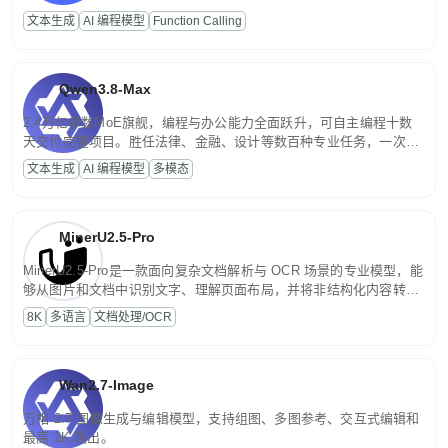
高并发、轻量化任务，适合日常对话、内容创作、基础 RAG、批量
文本生成
AI 编程模型
Function Calling
文案处理等普惠刚需场景。
Qwen3.8-Max
2.4万亿参数MoE旗舰，编程与办公能力全面跃升，可自主编程十数
天交付完整项目。胜任法律、金融、设计等数百种专业任务，一次对
话端到端交付生产级成果。原生视觉理解贯穿规划、执行与验证全流
文本生成
AI 编程模型
多模态
程，支持超长文档与长视频的深度语义解析。长程任务中自主规划与
闭环迭代，持续进化。
MinerU2.5-Pro
MinerU2.5-Pro是一款面向复杂文档解析与 OCR 场景的专业模型，能
够从图片和文档中识别文字、理解页面布局，并将非结构化内容转换
为便于存储、检索和二次处理的结构化结果。
8K
多语言
文档处理/OCR
Wan2.7-Image
万相 2.7 图像生成与编辑模型，支持组图、多图参考、交互式编辑和
最高 2K 输出。