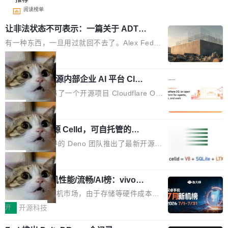
阅读榜单
让非法状态不可表示：一篇关于 ADT
的帖子在 Reddit 火了
有一种东西，一旦用过就回不去了。Alex Fedos
eev 管它叫"软件设计的基石"。 他说的东西不新
局
鲜——代数数据类型（ADT），尤其是和类型
Cloudflare 开源内部企业 AI 平台 Clou
（sum type）。但他说清楚了一件事：这不是类
dflare OS
型系统的学术体操，是日常编码的思维方式。 文
Cloudflare 发布了一个开源项目 Cloudflare O
章从一个简单的例子切入。一个网站的深色主题
S。如果你只看官方博客，你会觉得这是又一
局
设置，如果用布尔值 + 可空字段来表示——bool
个"AI 知识库 + 聊天机器人"——每个大厂都在
ean 表示是否可切换，nullable 的默认模式、浅
Deno 团队开源 Celld，可自托管的分
做，没什么新鲜的。 但 Kenton Varda 在 Twitte
布式 Durable Objects
色方案、深色方案——会产生大量无意义的组
r 上把事情说清楚了： 今天我们发布了 Cloudfla
Ryan Dahl 领导的 Deno 团队推出了最新开源项
合。方案缺了、配置冲突了、全 null 了。要知道
re OS，一个带连接器的聊天机器人，跟其他所
目 Celld，一个能在自己机器上运行 Cloudflare
局
哪些组合有效，作者说，你得靠"文档、校验、或
有科技公司做的一样。只不过，实际上它不一
Workers 和 Durable Objects 的守护进程。 设
者部落知识"。 换个写法。Rust 的 enum，两个
样。这是 Sandstorm.io 的重制版，我十年前的
鲁大师7月新机性能/流畅/AI榜：vivo夺
计思路很直接：每个对象是一个独立的 SQLite
变体：Switchable...
性能、流畅双第一，三星Galaxy Z系列
那个创业公司。不同的是，这次它构建在 Cloudf
数据库，按名称寻址，复制到你自己的 S3 兼容
2026年7月的手机市场，由于存储等硬件成本暴
新折叠缺席
lare Workers 上——我花了九年时间搭建的平台
存储库里。节点之间只通过这个存储库协调——
增，手机厂商的日子也不好过啊，新机速度明显
开
开源科技
——并且深度集成了 AI。这基本上是我十年秘密
没有控制平面，没有共识协议。每个对象自带一
放缓，因此硝烟味淡了许多。新机参数规格除开
计划的顶峰。 十年前，Ken...