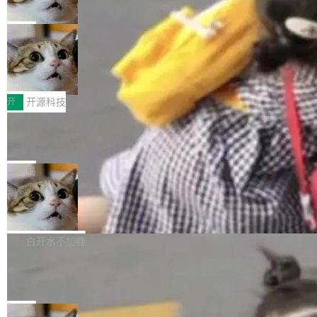
诉讼，称“Apple is getting this wron
（<a href="https://bugzilla.mozilla.org/show_
orkers 跑了十年 Isolate。用 CEO Matthew Pri
上个月，苹果一纸诉状把 OpenAI 告上法庭，指
g”
bug.cgi?id=204...
nce 的话说：「我们一生都在用 Isolate 运行代
控其挖角苹果前员工并窃取商业秘密。苹果的诉
局
码，而 AI Agent 不需要容器，它们需要的是 Iso
状把 OpenAI 描述成一个系统性地从前东家挖
late。」 容器为什么不合适 容器的问题在于启动
HUAWEI MatePad Edge上架WorkBu
人、套取机密信息的对手。 OpenAI 没发律师
ddy鸿蒙PC版，说话就能干活的AI办公
和销毁都太重了。一个 Agent 要执行的任务可能
函，也没选择庭外沉默。它在官网贴了一篇博
全能AI工作台WorkBuddy鸿蒙PC版上架HUAWE
搭子
只需要几毫秒的 CPU 时间，但容器从冷启动到
文，标题只有六个字：Apple is getting this wro
I MatePad Edge应用市场，直接下载即可使
开
开源科技
就绪要花数秒。如果未来有十...
ng。 然后，它把邮件往来和 iMessage 聊天记
用，与鸿蒙电脑上的体验一致。值得一提的是，
FFmpeg 9.0 发布：代号“Lei”，以此纪
录全贴了出来。 他发错人了 苹果外部律师 Gabr
这是目前市面上唯一支持平板接入WorkBuddy P
念中国开发者雷霄骅
iel Gross 来自 Weil 律所，2 月 23 日下午 5:53
C版的产品，搭载“人机双写”重磅功能——你写
全球知名开源多媒体框架 FFmpeg 今天正式发
给 OpenAI 总法律顾问 Che Chang 发了封邮
你的，AI写AI的，同屏协作互不干扰。一句话让
布了 9.0 版本。这个版本除了带来新一代音视频
局
件，附了一封长信，要求 OpenAI 配合调查前苹
AI帮你干活，现在开启全新体验！ 温馨提示：
处理能力和硬件加速支持之外，还有一个特殊之
果员工带走机密信...
亚马逊成本失控：AI 写代码烧掉 1215
体验WorkBuddy鸿蒙PC版前，请将 HUAWEI M
处：FFmpeg 9.0 的代号是“Lei”。 这个名字，
万元，超预算 860%
atePad Edge 升级至 HarmonyOS 6.1.0.135S
来自中国开发者雷霄骅（Lei Xiaohua）。 对于
外媒近日曝光了亚马逊的多份内部报告显示，AI
P9 patch03及以上版本。 *升级路径：设置 > 搜
很多中国音视频开发者而言，这个名字并不陌
导致公司在多个项目上超支。《金融时报》报道
白开水不加糖
索“软件更新” > 检查更新，即可搜索新版本，下
生。十年前，他通过大量中文技术文章、源码分
称，仅一个项目的成本超支就高达 180 万美元
载安装完成升级即可。 没有...
析和开源示例，让一代开发者第一次真正理解 F
Hugging Face CEO 发声：中国正在开
（约合人民币 1215 万元）。 具体来说，一名工
源模型上碾压我们
Fmpeg，也成为很多人进入音视频开发领域的
程师借助 Anthropic 旗下 Claude Sonnet 模型
"他们正在开源模型上碾压我们。" Hugging Fac
“启蒙老师”。 而今年，恰好是雷霄骅离世十周
编写程序，目标是完成电商平台作者信息与商品
e CEO Clément Delangue 在 CNBC 的采访里
局