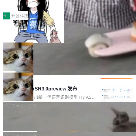
得住、用得稳、省得下、更安全！ 一、从现在开
价值潜能：华为云码道（CodeArts）
q2Seq 和 DocAI 的共同发明人）以及 Oriol Vin
中文驱动的数字员工，自主理解需求、规划步
一、代码仓深度理解技术的作用与价值 在软件工
始，Token使用一目...
代码仓技术解析
yals（Gemini 联合负责人，AlphaSta...
骤、编写代码。不挑模型、不挑平台，curl 一行
程实践中，代码仓是企业核心知识资产的主要载
开
开源科技
装完即用。 开源地址：Gitee · GitCode · GitHu
体。企业级代码仓库通常包含数十万乃至数百万
b 安装 支持 Java 8+（8~26）、macOS / Linu
一条“删库”命令跑 17 小时，算法工程
个文件，其规模远超单次模型调用可承载的上下
师删光 89TB 数据只为干私活
x / Windows / Harmony PC。 # macOS / Linu
文窗口。随着项目规模的持续扩张与代码历史的
最高人民检察院8月4日公布了一起案件：北京一
x / Harmony PC curl -fsSL https://solon.noea
不断累积，代码仓中的模块关系、接口契约、业
名90后算法工程师王某，为了给自己接的私活腾
局
r.org/solon...
务逻辑等关键信息往往分散于数十乃至数百个文
服务器空间，删光了公司AI游戏部门的全部核心
件之中，形成高度复杂的知识关联网络。传统的
Cloudflare 分享推理优化实践：KV ca
数据。 王某2024年1月入职东城区某科技公司AI
che 量化 + 权重压缩，吞吐量提升 4
代码检索手段（如关键词匹配、目录遍历）仅能
短剧部门，有互联网大厂背景。在公司内部架构
Kimi 和 GLM 是当前最强的大模型系列之一，但
1%，成本降 30%
在语法层面完成文本定位，难以触及代码的语义
调整期间，部门三次通知全员将数据从A集群迁
它们有一个共同的问题：太吃显存了。月之暗面
局
内涵与结构关联，导致开发者使用代码智能体在
移到B集群，王某都回复了"收到"。 他没有迁移
的 Kimi K 系列和智谱的 GLM 都是长上下文、M
理解大规模代码仓时面临显著"代码仓理解"瓶
腾讯混元 Hy ASR3.0preview 发布
数据。2024年9月3日下午4点，他使用此前登录
oE 架构的大模型，好用到让人上瘾，但 GPU 显
颈。 代码仓深度理解服务（以下简称" CodeBas
的账号密码进入A集群，输入了一条被程序员圈
存永远不够用。 Cloudflare 的 Workers AI 团队
腾讯混元正式推出新一代语音识别模型 Hy ASR
e深度理解服务"）是华为云码道（CodeA...
称为"删库跑路"的命令——最高管理员权限、无
一直在跑这些模型的推理。他们在官方博客上发
3.0preview。基于最新一代大语言模型 Hy3 的
白开水不加糖
需确认、强制递归删除。17个小时后，运维人员
了一篇技术文章，详细拆解了三种让大模型在 G
语言理解能力，以及融合了高精度语音识别与深
发现异常并中止进程时，89TB数据已经没了。
Pale Moon 34.3.2 发布，苍月浏览器
PU 上跑得更省、更快的技术手段——KV cache
度语义理解能力，实现了语音识别能力的全面升
删掉的是AI游戏部门的全部开发文件，包括公司
量化、模型权重压缩、以及共享 KV cache 的完
级。 根据介绍，Hy ASR3.0preview 目标在于：
Pale Moon 34.3.2 现已发布，这是一个安全更
自研的多个文生3D和...
整性保护。效果是：吞吐量提升 41%，每 token
让语音识别不再只是听清，而是真正听懂。通过
新和少量网页兼容性修复版本。 Changes/fixe
白开水不加糖