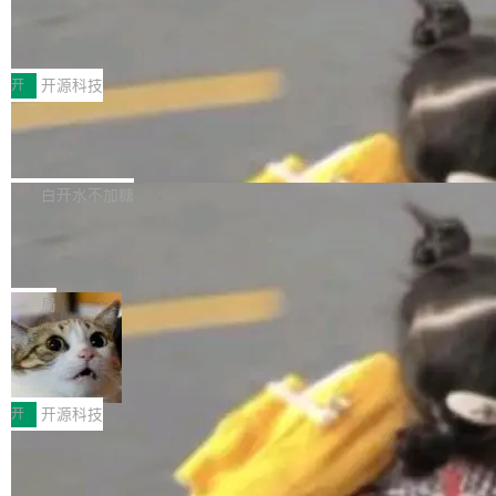
marks，用最新 Xcode 在最新 macOS 上构建
传音TEX AI语音算法团队斩获MLC-SL
yle="margin-left:0; margin-right:0"> <li><span
M 2026国际挑战赛Task 1亚军
运行，出来的效果是坏的——侧边栏按钮大小不
style="color:#000000">现在可以通过键盘访问
近日，在国际语音领域顶级会议INTERSPEECH
一，界面错位。他说这个问题"两年前就发现了，
AI 聊天功能（添加了一些快捷键）</span></li>
2026卫星活动——第二届多语种对话语音语言模
开
开源科技
至今没变"。 数据流方面，Manshin 指出 SwiftU
<li><span style="color:#000000">新增了始终
型挑战赛 （Multilingual Conversational Speec
I 的属性包装器演进史...
在新 SQL 控制台中打开 AI 生成的脚本的功能</
Qwen3.8-Max 发布，下周开源 Qwen3.
h Language Model Challenge，MLC-SLM）T
8-27B
span></li> <li><span style="color:#000000...
ask 1赛道中，传音TEX AI中心语音算法团队以
千问大模型宣布正式推出 Qwen 家族迄今最强大
自主研发的说话人归属多语种自动语音识别系统
的模型 Qwen3.8-Max，也是其首个 Max 规模
白开水不加糖
取得tcpMER 15.41%的成绩，在全球110支参赛
的开源权重模型。Qwen3.8-Max 的模型权重预
队伍中位列第二。此次突破展现了传音在多语种
MiniMax H3 开源：33B 全模态模型，
计将于开源，彼时也将同步开源 Qwen3.8-27B
一个视觉语言模型只够当它的编码器
语音识别、说话人日志、时间对齐与长音频工程
模型。 根据介绍，Qwen3.8-Max 基于 Qwen 3.
MiniMax 今天开源了 H3，一个 33B 参数的全模
化系统等关键方向的系统性技术实力。 本届赛事
5 的架构基础构建，参数规模扩展至 2.4 万亿，
态生成模型，能生成带原生立体声的 2K 视频。
局
聚焦多语言对话语音模型面临的关键技术挑战，
激活参数95B，支持100万上下文Tokens，在编
没有发布会，没有预告，直接扔了篇文章出来，
共吸引来自全球工业界与学术界的1...
程、办公、科研以及长周期任务等方面实现了全
DeepSeek-V4-Flash正式版API上线超
权重已经上传至 Hugging Face。 去年国内的视
算互联网
面提升。它不仅能应对更具挑战性的问题，还能
频生成模型还在追 Runway 和 Pika 的参数，今
近日，DeepSeek-V4-Flash 正式版 API 开启公
更可靠地端到端完成复杂任务，输出值得信赖的
天 MiniMax H3 从架构到许可都摆上台面了。一
开测试。国家超算互联网正式上线 DeepSeek-V
开
开源科技
成果。 全球开发者都可通过千问 AI 平台获得 Q
个模型，三个模块，两个开源。 H3 由三个模块
4-Flash 正式版（DeepSeek-V4-Flash-0731）
wen3.8 的 API 服务：国内每百万 Tok...
组成：H3-Context-IR 负责多模态指令理解和编
Docker 29.7.1 发布
模型 API 调用服务和模型文件。 DeepSeek-V4-
排（闭源，提供 API）；H3-Base 是核心生成模
Flash-0731 经过大量后训练工作，智能体能力
Docker 29.7.1 现已发布，具体更新内容如下：