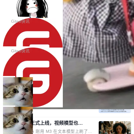
代码评审及自动化运维的全面落地夯实了“一体
BootstrapBlazor v10.9.0 已经发布，B
器。HTTP 引擎是一个独立插件。你选一个，或
ootstrap 样式的 Blazor UI 组件库
化”的基座。 新版本将为用户带来更好的使用体
者选两个，不同环境之间切换，一行应用代码都
BootstrapBlazor v10.9.0 已经发布，Bootstrap
验和更高的工作效率，感谢大家一直以来的支持
不用改。 下面快速过一下 10 种 HTTP 服务器
样式的 Blazor UI 组件库 此版本更新内容包括：
Gitee快讯
和反馈，我们将继续努力提供更优秀的产品和服
选项，各自适合什么场景，以及怎么切换。 一行
Release 2026-07-31 V10.9.0 Fixes fix(MultiFi
务！ 新增功能点 DevOps： 采用自研代码托管
依赖替换 在 Solon 里换 HTTP 服务器就是改 po
SolonCode v2026.8.2 已经发布，终端
lter): 增加暗黑主题支持 by @ArgoZhang in htt
平台，支持一站式安装，提供从代码提交到交付
智能体
m.xml 里一个依赖，别的什么都不用动。 <depe
ps://github.com/dotnetcore/BootstrapBlazor/p
SolonCode v2026.8.2 已经发布，终端智能体
的...
ndency> <groupId>org.noear</groupId> <arti
ull/8239 fix(Camera): 增加 exact 显式设置设备
此版本更新内容包括： 优化 soloncode run 模
Gitee快讯
factId>solon-web</artifac...
id by @kkxkx in https://github.com/dotnetcor
式（参考 run-headless-mode.md） 添加 solon
e/BootstrapBlazor/pull/825...
OpenAI 宣布 GPT-5.6 Luna 价格下降
code web 国际化多语言支持 添加 soloncode w
80%
eb 消息列表消息导航支持 修复 soloncode web
OpenAI 宣布 GPT-5.6 Luna 价格下降 80%。输
文件详情初次显示时语法高亮失效的问题 修复 s
入从每百万 token 1 美元砍到 0.2 美元，输出从
局
oloncode web 审查详情文件名中文乱码的问题
6 美元砍到 1.2 美元。GPT-5.6 Terra 降 20%。
细节优化 详情查看：https://gitee.com/opensol
DeepSeek-V4-Flash 官方 API 现已正
旗舰 Sol 没降，但加了一个 Fast 模式——2.5
式上线公测
on/soloncode/releases/v2026.8.2
倍速度，2 倍价格，智商不变。 降价的理由不是
DeepSeek V4 Flash 正式版今天上线了。模型
市场竞争，不是清库存，是 Sol 自己把自己优化
结构和参数规模没变，还是 MoE 284B、激活 1
局
了。 这事分两步。第一步，OpenAI 把 GPT-5.6
3B、100 万 token 上下文——只重新做了后训
Sol 部署上线。第二步，让 Sol 通过 Codex 自
MiniMax H3 正式上线，视频模型也开
练。但改完之后，Agent 能力直接把自家 4 月发
始玩全模态了
己去优化自己的推理基础设施。Sol 学了 Triton
的 Pro Preview 给干了。 九项 Agent 基准测试
上个月 MiniMax 刚用 M3 在文本模型上刷了一