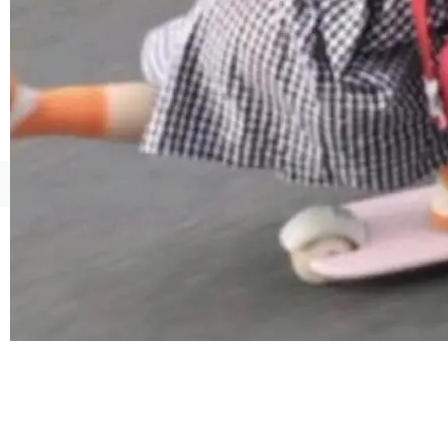
©OSCHINA(OSChina.NET)
京ICP备2025119063号