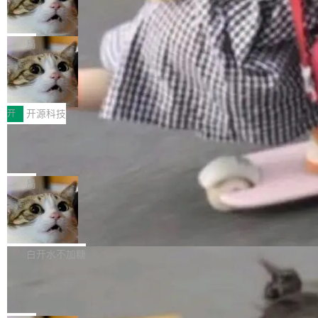
一是如何让大模型和智能体应用安全地从PoC走
ean 表示是否可切换，nullable 的默认模式、浅
Deno 团队开源 Celld，可自托管的分
做，没什么新鲜的。 但 Kenton Varda 在 Twitte
向生产，二是如何让测试团队跟得上AI应用...
布式 Durable Objects
色方案、深色方案——会产生大量无意义的组
r 上把事情说清楚了： 今天我们发布了 Cloudfla
Ryan Dahl 领导的 Deno 团队推出了最新开源项
合。方案缺了、配置冲突了、全 null 了。要知道
re OS，一个带连接器的聊天机器人，跟其他所
目 Celld，一个能在自己机器上运行 Cloudflare
局
哪些组合有效，作者说，你得靠"文档、校验、或
有科技公司做的一样。只不过，实际上它不一
Workers 和 Durable Objects 的守护进程。 设
者部落知识"。 换个写法。Rust 的 enum，两个
鲁大师7月新机性能/流畅/AI榜：vivo夺
样。这是 Sandstorm.io 的重制版，我十年前的
计思路很直接：每个对象是一个独立的 SQLite
变体：Switchable...
性能、流畅双第一，三星Galaxy Z系列
那个创业公司。不同的是，这次它构建在 Cloudf
数据库，按名称寻址，复制到你自己的 S3 兼容
2026年7月的手机市场，由于存储等硬件成本暴
新折叠缺席
lare Workers 上——我花了九年时间搭建的平台
存储库里。节点之间只通过这个存储库协调——
增，手机厂商的日子也不好过啊，新机速度明显
开
开源科技
——并且深度集成了 AI。这基本上是我十年秘密
没有控制平面，没有共识协议。每个对象自带一
放缓，因此硝烟味淡了许多。新机参数规格除开
计划的顶峰。 十年前，Ken...
Zed 推出 DeltaDB，一个记录 commit
个小型数据库，应用天然按分片构建，单个数据
高价的三星折叠（三星Galaxy Z Fold8 Ultra / Z
之间所有操作的版本控制系统
库的竞争和爆炸半径问题在设计层面就被消除
Fold8 / Z Flip8）外，其余要么是中低端机器，
Zed 编辑器团队发布了新项目——DeltaDB，一
了。 闲置的 cell 会休眠到几乎不占资源。当 cel
例如iQOO Z11i、REDMI Note 17、REDMI No
个在 git commit 之间记录每一次编辑操作的版
局
l 迁移或唤醒时，新宿主从 S3 恢复 SQLite 数据
te 17 Pro、OPPO K15，要么是vivo X300 E这
本控制系统。目前处于 Early Access 阶段。 De
库继续执行。存储库是持久化的唯一真相...
样的次旗舰。 Galaxy Z Fold8 Ultra / Z Fold8 /
SpaceXAI 单季资本开支达 183 亿美元
ltaDB 的核心思路直接写在 landing page 最显
Z Flip8三款折叠屏新机均在7月22日发布，且全
眼的位置：「Software is made between com
根据风险投资人Tomer Tunguz 博客（VC 分
部搭载骁龙8 Elite Gen5 for Galaxy，它们本该
mits」——软件是在 commit 之间写出来的。git
析）披露的最新分析与第二季度业绩报告，Spac
白开水不加糖
是7月性...
只记录了你提交的最终状态，但真正的工作过程
eXAI在上个季度的总资本支出飙升至183.7亿美
——打字、删改、试错、agent 对话——都在 co
Meta 发布终端编程 Agent“Muse Cod
元。其中，绝大部分资金被直接用于 AI 领域，
e” 和 Muse Spark 1.2 模型
mmit 之间的空隙里丢失了。 DeltaDB 要做的就
金额高达158.3亿美元，这一单项投入已经逼近
Meta 今天发布了两款 AI 产品：Muse Code，
是把这段空隙补上。 回退到任何一次编辑：Delt