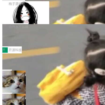
提交的编辑请求也长期处于待处理状态。 Groki
是这样的：配 MessageSource 的 Bean、写 R
梅子酒好吃
pedia 于去年底上线，定位为由人工智能生成内
eloadableResourceBundleMessageSource、
容的百科平台，被马斯克视为传统众包百科网站
Apache Doris 4.1 全面增强 Iceberg：
声明 LocaleResolver、注册 LocaleChangeInt
支持 UPDATE、MERGE INTO 与 Iceb
维基百科的替代方案。Lawfare 调查发现，无论
erceptor…五六步之后才能看到第一行翻译文
Apache Doris 4.1 要补齐的，正是缺失的那一
erg V3
热门页面还是低关注度页面，均未出现近期更
本。 Solon 换了个方式。整个 i18n 模块围绕三
半。在已有查询能力的基础上，Doris 进一步支
白开水不加糖
新，相关问题并非局限于特定领域，而是在不同
个解析器、一个注解、一个工具类展开——没有
持了 UPDATE、DELETE、MERGE INTO 等数
主题和访问量页面中普遍存在。 调查人员最初认
XML、没有拦截器注册、没有样板配置。 资源
Testin XAgent：CIO智能测试落地指南
据修改操作、完整的表结构管理与分区演进，以
为，Grokipedia可能只是限...
文件的约定 把文件放到 resources/i18n/ 下： r
及 rewrite_data_files、expire_snapshots 等日
7月30日，TiD2026质量竞争力大会在北京中关
esources/i18n/messages.properties ...
常维护操作，并完整支持 Iceberg V3 格式。
村国家自主创新示范区会议中心开幕。本届大会
开
开源科技
由中关村智联软件服务业质量创新联盟主办，以
让非法状态不可表示：一篇关于 ADT
“智构可信·质创未来——AI原生时代的质量新范
的帖子在 Reddit 火了
式”为主题，直面AI从实验室走向规模化产业落地
有一种东西，一旦用过就回不去了。Alex Fedos
的核心质量命题。会上，《2026智能研发生产力
eev 管它叫"软件设计的基石"。 他说的东西不新
局
工具选型手册》发布，Testin云测的Testin XAge
鲜——代数数据类型（ADT），尤其是和类型
nt智能测试系统入选AI测试领域代表产品。对CI
Cloudflare 开源内部企业 AI 平台 Clou
（sum type）。但他说清楚了一件事：这不是类
dflare OS
O而言，这提示了一个转变：AI测试正在从效率
型系统的学术体操，是日常编码的思维方式。 文
Cloudflare 发布了一个开源项目 Cloudflare O
工具升级为企业的质量基础设施。 CIO面对的新
章从一个简单的例子切入。一个网站的深色主题
S。如果你只看官方博客，你会觉得这是又一
局
现实 过去两年，CIO们的焦虑清单上多了两项：
设置，如果用布尔值 + 可空字段来表示——bool
个"AI 知识库 + 聊天机器人"——每个大厂都在