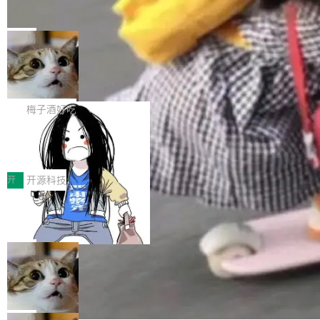
产品应用、支撑保障、专题等五大方向。深信服
并实...
束，一个实验室的开始
级应用，企业在规模化落地过程中，对安全性、
AI算力网关（AI创新平台）成功入选！ 随着各行
Google 员工编号 20。MapReduce 作者之一。
可控性和代码质量提出了更高要求。 首先是数据
各业的Agent走向规模化建设，算力构成形态逐
Bigtable 作者之一。TensorFlow 的作者之一。
局
安全与合规要求。对于大多数普通研发场景，公
渐丰富，用户关注的重点也在发生变化：不只是
Gemini 的架构师。Google 首席科学家。 Jeff D
有云模型能够满足快速试用和效率提升的需求。
🔥 SolonCode v2026.8.4 发布：界面
让AI用起来，还要进一步看清混合算力时代下，
ean 在 Google 工作了 27 年后，宣布离职。 他
但对于金融、能源、医疗等对数据安全要求较...
字体可调、22 种语言、记忆搜索增强
Token花在哪里、算力是否被充分利用，以及持
不是一个人走。一同离开的还有 Sanjay Ghema
打开终端就能上岗的全中文编码智能体，这一轮
续增长的AI成本该如何优化。 深信服AI算力网关
wat（Google 员工编号 23，Jeff Dean 二十多
把「看得清、用母语、记得住」三件事一次补
梅子酒好吃
正是围绕这些实际问题，从Token治理和成本治
年的编程搭档，MapReduce 和 Bigtable 的共同
齐。 SolonCode 是什么 SolonCode 是杭州无
理两个方面，让用户的每一份算力都看得清、管
作者）、Quoc Le（Google 大脑核心成员，Se
让“代码语义理解”深度释放AI Coding
耳科技研发的企业级终端编码智能体——一位全
得住、用得稳、省得下、更安全！ 一、从现在开
价值潜能：华为云码道（CodeArts）
q2Seq 和 DocAI 的共同发明人）以及 Oriol Vin
中文驱动的数字员工，自主理解需求、规划步
一、代码仓深度理解技术的作用与价值 在软件工
始，Token使用一目...
代码仓技术解析
yals（Gemini 联合负责人，AlphaSta...
骤、编写代码。不挑模型、不挑平台，curl 一行
程实践中，代码仓是企业核心知识资产的主要载
开
开源科技
装完即用。 开源地址：Gitee · GitCode · GitHu
体。企业级代码仓库通常包含数十万乃至数百万
b 安装 支持 Java 8+（8~26）、macOS / Linu
一条“删库”命令跑 17 小时，算法工程
个文件，其规模远超单次模型调用可承载的上下
师删光 89TB 数据只为干私活
x / Windows / Harmony PC。 # macOS / Linu
文窗口。随着项目规模的持续扩张与代码历史的
最高人民检察院8月4日公布了一起案件：北京一
x / Harmony PC curl -fsSL https://solon.noea
不断累积，代码仓中的模块关系、接口契约、业
名90后算法工程师王某，为了给自己接的私活腾
局
r.org/solon...
务逻辑等关键信息往往分散于数十乃至数百个文
服务器空间，删光了公司AI游戏部门的全部核心
件之中，形成高度复杂的知识关联网络。传统的
Cloudflare 分享推理优化实践：KV ca
数据。 王某2024年1月入职东城区某科技公司AI
che 量化 + 权重压缩，吞吐量提升 4
代码检索手段（如关键词匹配、目录遍历）仅能
短剧部门，有互联网大厂背景。在公司内部架构
Kimi 和 GLM 是当前最强的大模型系列之一，但
1%，成本降 30%
在语法层面完成文本定位，难以触及代码的语义
调整期间，部门三次通知全员将数据从A集群迁
它们有一个共同的问题：太吃显存了。月之暗面