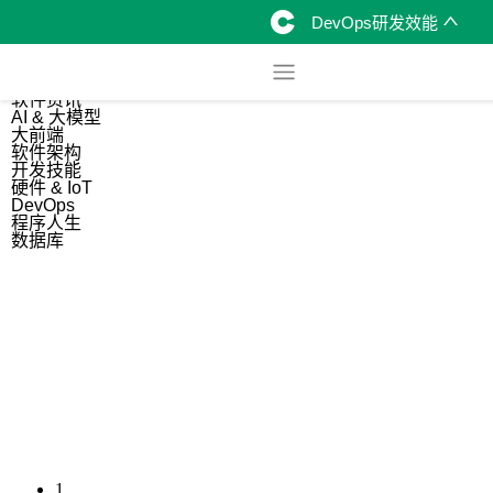
DevOps研发效能
综合
开源资讯
软件资讯
AI & 大模型
大前端
软件架构
开发技能
硬件 & IoT
DevOps
程序人生
数据库
1