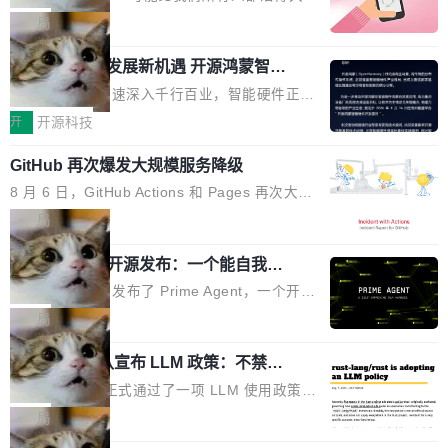
破的事实。 Jordan 随后补充了一句软化声明：
这句话不是来自某个技术博客，而是出自 Hieu
局
「我不认为这些会议上大部分论文都在过度宣传
Pham 的一条推文。Hieu Pham 是谁？他是 xAI
或造假。问题是，作为读者，如果你筛选出那些
共商智能硬件发展新机遇 开源鸿蒙智能
的早期工程师之一，在 Grok 训练基础设施团队
硬件开发者日杭州站即将举行
看起来最令人兴奋的论文，那它们大部分都是过
工作过。近日他在 X 上发了一条帖子，列出了他
随着万物智联加速深入千行百业，智能硬件正从
度宣传的。」 这才是真正的痛点。不是所有论文
认为现代 AI 领域最重要的三个开源项目。 第一
单点设备迈向智能化、网联化、协同化发展。作
开
开源科技
都有问题，是最吸引眼球的那批论文最有问题。
个名字毫无悬念：Flash Attention 2。 Hieu 的
为面向全场景、跨终端的分布式操作系统，开源
他引用的帖子来自 Mathew Shen，一位 ICLR 2
理由很具体。FA 系列不需要解释，但 FA2 是他
GitHub 再次爆发大规模服务降级
鸿蒙通过统一技术底座和分布式能力，为不同类
026 的读者：「看了篇 ...
认为最重要的一个——复杂度恰到好处，刚好能
型智能设备的开发、连接与互联提供关键支撑，
8 月 6 日，GitHub Actions 和 Pages 再次大规
驱动你去学 CuTe，但还没被那些"邪恶的" Hopp
也为产业链企业探索产品创新与商业增长打开新
模服务降级，Actions 完全不可用超过 5 小时，
局
er++ 优化所淹没，足够容易修改和适配。 更关
的空间。 8月14日，开源鸿蒙智能硬件开发者日
webhook 停发，连自托管 runner 也因调度层故
键的是 FA2 的持久性...
（OHDD：OpenHarmony Hardware Develope
Prime Agent 开源发布：一个能自我改
障无法工作。Pages、Copilot code review、C
进的编程 Agent，ARC-AGI 3 超越人类
r Day）将在杭州启航。活动面向智能硬件产业
opilot coding agent 全部受影响。从检测到完全
Prime Intellect 发布了 Prime Agent，一个开源
专家基线
链企业和开发者，邀请行业专家与资深技术顾
恢复，大约 12 小时。 这是 2026 年 8 月的第六
的编程 Agent Harness，核心设计围绕两个抽
局
问，围绕开源鸿蒙技术能力、设备适配、芯片适
起事故，其中四起与 AI/Copilot 服务相关。 Git
象：Recursive Language Model（RLM）和 C
配、功耗与稳定性调优、兼容性测评及统一互联
Hub 员工 kdaigle 在 HN 讨论中贴出了一组数
Rust 项目团队宣布 LLM 政策：不禁
ontinual Harness。在 ARC-AGI 3 基准测试
等内容展开系统讲解和实战交流，帮助企业进一
止，但你要承认哪些代码不是你写的
据：2025 年全年 10 亿次 commit。现在，每周
上，Prime Agent + Opus 5 的组合达到了 95.
Rust 语言项目正式通过了一项 LLM 使用政策，
步了解开源鸿蒙在智能...
2.75 亿次，全年预计 140 亿次。GitHub...
5% RHAE Best@1，超过了 ARC 报告的人类专
覆盖 rust-lang/rust 单一仓库的代码贡献。这不
局
家基线 95.4%。 不是又一个 coding agent 包装
是项目级别的官方立场，目前由五个团队采纳，