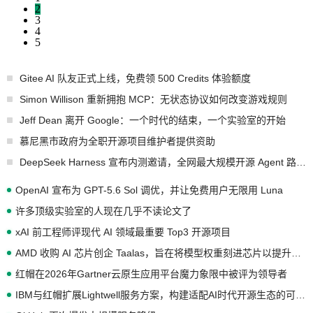
2
3
4
5
Gitee AI 队友正式上线，免费领 500 Credits 体验额度
Simon Willison 重新拥抱 MCP：无状态协议如何改变游戏规则
Jeff Dean 离开 Google：一个时代的结束，一个实验室的开始
慕尼黑市政府为全职开源项目维护者提供资助
DeepSeek Harness 宣布内测邀请，全网最大规模开源 Agent 路演现场诞生
OpenAI 宣布为 GPT-5.6 Sol 调优，并让免费用户无限用 Luna
许多顶级实验室的人现在几乎不读论文了
xAI 前工程师评现代 AI 领域最重要 Top3 开源项目
AMD 收购 AI 芯片创企 Taalas，旨在将模型权重刻进芯片以提升推理性能
红帽在2026年Gartner云原生应用平台魔力象限中被评为领导者
IBM与红帽扩展Lightwell服务方案，构建适配AI时代开源生态的可信基础设施