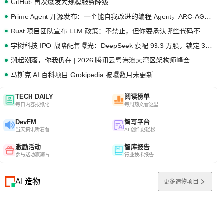
GitHub 再次爆发大规模服务降级
Prime Agent 开源发布：一个能自我改进的编程 Agent，ARC-AGI 3 超越人类专家基线
Rust 项目团队宣布 LLM 政策：不禁止，但你要承认哪些代码不是你写的
宇树科技 IPO 战略配售曝光：DeepSeek 获配 93.3 万股，锁定 36 个月
潮起潮落，你我仍在 | 2026 腾讯云粤港澳大湾区架构师峰会
马斯克 AI 百科项目 Grokipedia 被曝数月未更新
TECH DAILY
阅读榜单
每日内容报纸化
每周热文看这里
DevFM
智写平台
当天资讯听着看
AI 创作更轻松
激励活动
智库报告
参与活动赢源石
行业技术报告
AI 造物
更多造物项目