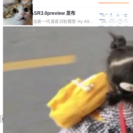
局
内涵与结构关联，导致开发者使用代码智能体在
移到B集群，王某都回复了"收到"。 他没有迁移
的 Kimi K 系列和智谱的 GLM 都是长上下文、M
理解大规模代码仓时面临显著"代码仓理解"瓶
数据。2024年9月3日下午4点，他使用此前登录
腾讯混元 Hy ASR3.0preview 发布
oE 架构的大模型，好用到让人上瘾，但 GPU 显
颈。 代码仓深度理解服务（以下简称" CodeBas
的账号密码进入A集群，输入了一条被程序员圈
存永远不够用。 Cloudflare 的 Workers AI 团队
腾讯混元正式推出新一代语音识别模型 Hy ASR
e深度理解服务"）是华为云码道（CodeA...
称为"删库跑路"的命令——最高管理员权限、无
一直在跑这些模型的推理。他们在官方博客上发
3.0preview。基于最新一代大语言模型 Hy3 的
白开水不加糖
需确认、强制递归删除。17个小时后，运维人员
了一篇技术文章，详细拆解了三种让大模型在 G
语言理解能力，以及融合了高精度语音识别与深
发现异常并中止进程时，89TB数据已经没了。
PU 上跑得更省、更快的技术手段——KV cache
度语义理解能力，实现了语音识别能力的全面升
删掉的是AI游戏部门的全部开发文件，包括公司
量化、模型权重压缩、以及共享 KV cache 的完
级。 根据介绍，Hy ASR3.0preview 目标在于：
自研的多个文生3D和...
整性保护。效果是：吞吐量提升 41%，每 token
让语音识别不再只是听清，而是真正听懂。通过
成本降低 30%，精度不变。 FP8 省的不仅是显
先理解你的语境和意图，再把准确的文字直接给
存 KV cache 是推理时最吃显...
到你。从“逐字转写、单点优化”演进为“理解语
境、兼容场景、一键直出”。 Hy ASR 3.0 previe
w 不要求标准普通话，方言识别覆盖粤语、吴语
等 10 大方言片区和 20 余个二级小片区。在开
源评测集中，Hy ASR 3.0 preview 在多语种的
WER（...