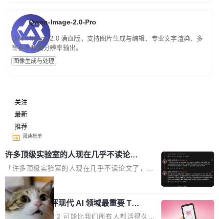
Qwen-Image-2.0-Pro
Qwen-Image-2.0 满血版，支持图片生成与编辑、专业文字渲染、多
图参考和高分辨率输出。
图像生成与处理
关注
最新
推荐
阅读榜单
许多顶级实验室的人现在几乎不读论文
了
「许多顶级实验室的人现在几乎不读论文了，而
且他们认为 ICLR/ICML/NeurIPS 充斥着大量过
局
度宣传和欺诈。」 OpenAI 研究员 Keller Jorda
xAI 前工程师评现代 AI 领域最重要 Top
n 这条推文引发了广泛讨论。他不是在说风凉
3 开源项目
话，他是说出了一个圈内人尽皆知但很少公开捅
Flash Attention 2 可能比我们所有人都活得久。