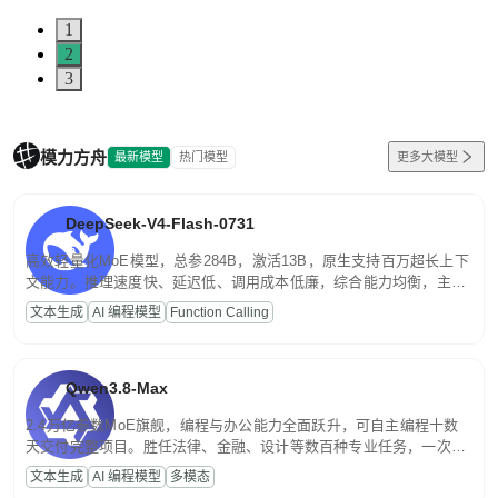
1
2
3
模力方舟
最新模型
热门模型
更多大模型
DeepSeek-V4-Flash-0731
高效轻量化MoE模型，总参284B，激活13B，原生支持百万超长上下
文能力。推理速度快、延迟低、调用成本低廉，综合能力均衡，主打
高并发、轻量化任务，适合日常对话、内容创作、基础 RAG、批量
文本生成
AI 编程模型
Function Calling
文案处理等普惠刚需场景。
Qwen3.8-Max
2.4万亿参数MoE旗舰，编程与办公能力全面跃升，可自主编程十数
天交付完整项目。胜任法律、金融、设计等数百种专业任务，一次对
话端到端交付生产级成果。原生视觉理解贯穿规划、执行与验证全流
文本生成
AI 编程模型
多模态
程，支持超长文档与长视频的深度语义解析。长程任务中自主规划与