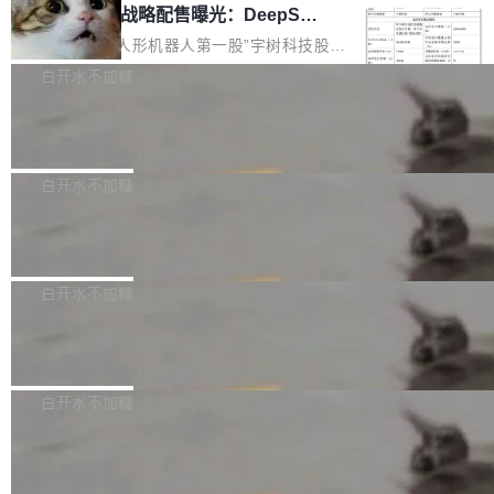
器 Prime Agent 的架构和市面上大多数 coding
宇树科技 IPO 战略配售曝光：DeepSe
但它可能是主流开源项目中关于 AI 辅助贡献最
ek 获配 93.3 万股，锁定 36 个月
agent 有本质区别。大多数 agent harness 的设
细致的一份规则。 政策的核心只有一句话：LLM
8月6日晚间，“人形机器人第一股”宇树科技股份
计是基于早期模型的能力—...
可以用来分析、提炼、审阅、建议，但不能用来
有限公司披露IPO发行价格及战略配售结果，杭
白开水不加糖
创作。 具体来说，LLM 生成的代码可以提交，
州深度求索人工智能基础技术研究有限公司（De
但必须满足五个条件：预先安排、非关键、高质
Docker 29.7.2 发布
epSeek）获配93.3399万股，按150.8元/股发行
量、充分测试、充分审查，并且必须披露。LLM
价格计算，认购金额约1.41亿元，股份锁定期为
Docker 29.7.2 现已发布，具体更新内容如下：
不得生成涉及安全性的关键变更，除非作者本身
36个月。 公告显示，本次宇树科技战略配售对
Bug fixes and enhancements 修复多次传递同
白开水不加糖
就是领域专家。即使如此，政策也"强烈不建
象主要包括长期投资机构、与公司业务具有战略
一环境变量时，docker service create和docker
议"这么做。 对于不披露的情况，审核者可以直
Apache Fluss 毕业成为顶级项目
合作关系或长期合作愿景的大型企业、科创板保
service update会发生 panic 的问题。docker/cl
接关闭 PR，无需解释。 政策作者 Jynn Ne...
荐人跟投子公司，以及公司高级管理人员和核心
i#7145 修复了 Docker Engine 29.7.0 中引入的
今年 7 月，Apache Fluss 的毕业提案在 Apach
员工参与设立的专项资产管理计划。其中，Dee
一个回归问题，该问题导致拉取镜像时会拒绝包
e 孵化器项目管理委员会（IPMC）投票中获得
白开水不加糖
pSeek作为与宇树科技具备战略合作关系的企
含绝对 hardlink 目标的镜像（此类镜像由某些镜
全票通过，随后获 Apache 软件基金会董事会批
业，获配股份数量占本次发行数量的2.31%。 除
马斯克 AI 百科项目 Grokipedia 被曝数
像构建工具生成）。moby/moby#53305 修复了
准。今天，Apache 软件基金会正式宣布 Apach
DeepSeek外，腾讯旗下上海启善投资有限公司
月未更新
Docker Engine 29.7.0 中引入的一个回归问
e Fluss 孵化毕业，成为 Apache 顶级项目（TL
埃隆·马斯克推出的AI百科项目 Grokipedia 被曝
获配9...
题，该问题可能导致在旧版 Linux 内核...
P）！这一里程碑不仅标志着 Fluss 迈入新的发
长期停止内容更新，未能实现其作为“AI版维基百
白开水不加糖
展阶段，也将进一步推动流式存储、实时湖仓与
科”替代品的目标。 据 Lawfare 最新调查，自今
AI 数据基础加速融合，为实时数据基础设施的发
Solon I18n：三种解析器，零样板代码
年4月以来，Grokipedia 页面更新功能基本停
展开启新的篇章。
滞，过去三个月内没有任何条目完成更新，用户
如果你在 Spring Boot 里做过国际化，流程大概