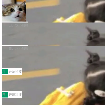
微软同期总资本开支的四成。 与亚马逊、Alpha
一个在终端里运行的编程 agent；Muse Spark
局
aDB 捕获 commit 之间的每一次操作，...
bet、微软以及 Meta 等传统科技巨头相比，Spa
1.2，驱动这个 agent 的新模型。一句话概括：
ceXAI的资金消耗速度尤为引人瞩目。然而，支
美团开源 LoHoSearch，用知识图谱校
你可以用 curl -fsSL https://dev.meta.ai/install.
准 AI 能力认知
撑庞大支出的资金来源却呈现出截然不同的面
sh | bash 安装一个能在大项目里自动规划、写
机器出题的前提，是让机器拥有全局视野。整个
貌。数据显示，微软和 Meta 主要依托充沛的经
代码、验证结果的 AI 终端工具。 据介绍，Muse
构建流程可以分为四个环节：建图 → 控制难度
白开水不加糖
营现金流来覆盖资本开支，其资本支出覆盖率分
Code 是 Meta 的编程 agent 产品。它和市场上
→ 质量把关 → 数据概览。
别达到155% 和106%;而SpaceXAI的经营现金
已有的终端编程 agent 在设计理念上有几个明显
腾讯开源 UCL-MPComm 通信库
流仅能覆盖资本开支的12...
的差异点。 异步后台 agent：Muse Code 有一
腾讯网平团队宣布开源了 UCL-MPComm 通信
个主 agent 循环，外加一组后台 agent。这些后
库，并将作为transport接入Mooncake TENT。
白开水不加糖
台 agent...
该通信库针对AI Memory池化场景的数据传输需
CoStrict入选工信部2025人工智能应用
求进行了深度优化，能够实现数据中心内大规模
典型案例
计算节点间多种内存类型的高性能通信。 UCL-
近日，工信部科技司公示《2025人工智能应用典
MPComm将作为一种传输引擎接入Mooncake T
型案例入选名单》，深信服“面向企业研发场景的
开
开源科技
ENT，实现零拷贝传输性能提升30%、非零拷贝
开源 AI 编程平台 CoStrict 应用”凭借卓越的技术
传输性能最高提升5倍。UCL-MPComm底层基
深信服AI算力网关入选工信部人工智能
创新与落地成效成功入选。 全链路私有化部署，
应用典型案例！
于自研UCL-Engine通信引擎，后续腾讯网平将
助力企业AI研发安全落地 当前，越来越多企业已
前不久，工业和信息化部正式发布《2025年人工
持续开源更多基于UCL-Engine的高性能通信组
经开始引入 AI Coding 工具，通过调用公有云模
智能应用典型案例名单》，集中展示人工智能在
开
开源科技
件。 腾讯网平团队在UCL-MPComm中实现了一
型或企业内部部署模型提升研发效率。但随着 AI
各领域的应用成果，覆盖技术底座、行业赋能、
个独立于业务线程的全局通信引擎（Engine），
Jeff Dean 离开 Google：一个时代的结
Coding 从个人辅助工具逐步走向团队级、组织