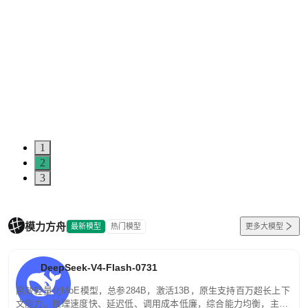
1
2
3
模力方舟
最新模型
热门模型
更多大模型
DeepSeek-V4-Flash-0731
高效轻量化MoE模型，总参284B，激活13B，原生支持百万超长上下
文能力。推理速度快、延迟低、调用成本低廉，综合能力均衡，主打