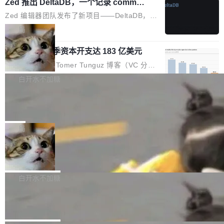
个小型数据库，应用天然按分片构建，单个数据
Zed 推出 DeltaDB，一个记录 commit
高价的三星折叠（三星Galaxy Z Fold8 Ultra / Z
之间所有操作的版本控制系统
库的竞争和爆炸半径问题在设计层面就被消除
Fold8 / Z Flip8）外，其余要么是中低端机器，
Zed 编辑器团队发布了新项目——DeltaDB，一
了。 闲置的 cell 会休眠到几乎不占资源。当 cel
例如iQOO Z11i、REDMI Note 17、REDMI No
个在 git commit 之间记录每一次编辑操作的版
局
l 迁移或唤醒时，新宿主从 S3 恢复 SQLite 数据
te 17 Pro、OPPO K15，要么是vivo X300 E这
本控制系统。目前处于 Early Access 阶段。 De
库继续执行。存储库是持久化的唯一真相...
样的次旗舰。 Galaxy Z Fold8 Ultra / Z Fold8 /
SpaceXAI 单季资本开支达 183 亿美元
ltaDB 的核心思路直接写在 landing page 最显
Z Flip8三款折叠屏新机均在7月22日发布，且全
眼的位置：「Software is made between com
根据风险投资人Tomer Tunguz 博客（VC 分
部搭载骁龙8 Elite Gen5 for Galaxy，它们本该
mits」——软件是在 commit 之间写出来的。git
析）披露的最新分析与第二季度业绩报告，Spac
白开水不加糖
是7月性...
只记录了你提交的最终状态，但真正的工作过程
eXAI在上个季度的总资本支出飙升至183.7亿美
——打字、删改、试错、agent 对话——都在 co
Meta 发布终端编程 Agent“Muse Cod
元。其中，绝大部分资金被直接用于 AI 领域，
e” 和 Muse Spark 1.2 模型
mmit 之间的空隙里丢失了。 DeltaDB 要做的就
金额高达158.3亿美元，这一单项投入已经逼近
Meta 今天发布了两款 AI 产品：Muse Code，
是把这段空隙补上。 回退到任何一次编辑：Delt
微软同期总资本开支的四成。 与亚马逊、Alpha
一个在终端里运行的编程 agent；Muse Spark
局
aDB 捕获 commit 之间的每一次操作，...
bet、微软以及 Meta 等传统科技巨头相比，Spa
1.2，驱动这个 agent 的新模型。一句话概括：
ceXAI的资金消耗速度尤为引人瞩目。然而，支
美团开源 LoHoSearch，用知识图谱校
你可以用 curl -fsSL https://dev.meta.ai/install.
准 AI 能力认知
撑庞大支出的资金来源却呈现出截然不同的面
sh | bash 安装一个能在大项目里自动规划、写
机器出题的前提，是让机器拥有全局视野。整个
貌。数据显示，微软和 Meta 主要依托充沛的经
代码、验证结果的 AI 终端工具。 据介绍，Muse
构建流程可以分为四个环节：建图 → 控制难度
白开水不加糖
营现金流来覆盖资本开支，其资本支出覆盖率分
Code 是 Meta 的编程 agent 产品。它和市场上
→ 质量把关 → 数据概览。
别达到155% 和106%;而SpaceXAI的经营现金
腾讯开源 UCL-MPComm 通信库
已有的终端编程 agent 在设计理念上有几个明显
流仅能覆盖资本开支的12...
的差异点。 异步后台 agent：Muse Code 有一
腾讯网平团队宣布开源了 UCL-MPComm 通信
个主 agent 循环，外加一组后台 agent。这些后