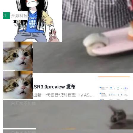
得住、用得稳、省得下、更安全！ 一、从现在开
价值潜能：华为云码道（CodeArts）
q2Seq 和 DocAI 的共同发明人）以及 Oriol Vin
中文驱动的数字员工，自主理解需求、规划步
一、代码仓深度理解技术的作用与价值 在软件工
始，Token使用一目...
代码仓技术解析
yals（Gemini 联合负责人，AlphaSta...
骤、编写代码。不挑模型、不挑平台，curl 一行
程实践中，代码仓是企业核心知识资产的主要载
开
开源科技
装完即用。 开源地址：Gitee · GitCode · GitHu
体。企业级代码仓库通常包含数十万乃至数百万
b 安装 支持 Java 8+（8~26）、macOS / Linu
一条“删库”命令跑 17 小时，算法工程
个文件，其规模远超单次模型调用可承载的上下
师删光 89TB 数据只为干私活
x / Windows / Harmony PC。 # macOS / Linu
文窗口。随着项目规模的持续扩张与代码历史的
最高人民检察院8月4日公布了一起案件：北京一
x / Harmony PC curl -fsSL https://solon.noea
不断累积，代码仓中的模块关系、接口契约、业
名90后算法工程师王某，为了给自己接的私活腾
局
r.org/solon...
务逻辑等关键信息往往分散于数十乃至数百个文
服务器空间，删光了公司AI游戏部门的全部核心
件之中，形成高度复杂的知识关联网络。传统的
Cloudflare 分享推理优化实践：KV ca
数据。 王某2024年1月入职东城区某科技公司AI
che 量化 + 权重压缩，吞吐量提升 4
代码检索手段（如关键词匹配、目录遍历）仅能
短剧部门，有互联网大厂背景。在公司内部架构
Kimi 和 GLM 是当前最强的大模型系列之一，但
1%，成本降 30%
在语法层面完成文本定位，难以触及代码的语义
调整期间，部门三次通知全员将数据从A集群迁
它们有一个共同的问题：太吃显存了。月之暗面
局
内涵与结构关联，导致开发者使用代码智能体在
移到B集群，王某都回复了"收到"。 他没有迁移
的 Kimi K 系列和智谱的 GLM 都是长上下文、M
理解大规模代码仓时面临显著"代码仓理解"瓶
腾讯混元 Hy ASR3.0preview 发布
数据。2024年9月3日下午4点，他使用此前登录
oE 架构的大模型，好用到让人上瘾，但 GPU 显
颈。 代码仓深度理解服务（以下简称" CodeBas
的账号密码进入A集群，输入了一条被程序员圈
存永远不够用。 Cloudflare 的 Workers AI 团队
腾讯混元正式推出新一代语音识别模型 Hy ASR
e深度理解服务"）是华为云码道（CodeA...
称为"删库跑路"的命令——最高管理员权限、无
一直在跑这些模型的推理。他们在官方博客上发
3.0preview。基于最新一代大语言模型 Hy3 的
白开水不加糖
需确认、强制递归删除。17个小时后，运维人员
了一篇技术文章，详细拆解了三种让大模型在 G
语言理解能力，以及融合了高精度语音识别与深
发现异常并中止进程时，89TB数据已经没了。
Pale Moon 34.3.2 发布，苍月浏览器
PU 上跑得更省、更快的技术手段——KV cache
度语义理解能力，实现了语音识别能力的全面升
删掉的是AI游戏部门的全部开发文件，包括公司
量化、模型权重压缩、以及共享 KV cache 的完
级。 根据介绍，Hy ASR3.0preview 目标在于：
Pale Moon 34.3.2 现已发布，这是一个安全更
自研的多个文生3D和...
整性保护。效果是：吞吐量提升 41%，每 token
让语音识别不再只是听清，而是真正听懂。通过
新和少量网页兼容性修复版本。 Changes/fixe
白开水不加糖