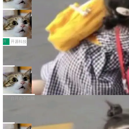
诉讼，称“Apple is getting this wron
（<a href="https://bugzilla.mozilla.org/show_
orkers 跑了十年 Isolate。用 CEO Matthew Pri
上个月，苹果一纸诉状把 OpenAI 告上法庭，指
g”
bug.cgi?id=204...
nce 的话说：「我们一生都在用 Isolate 运行代
控其挖角苹果前员工并窃取商业秘密。苹果的诉
局
码，而 AI Agent 不需要容器，它们需要的是 Iso
状把 OpenAI 描述成一个系统性地从前东家挖
late。」 容器为什么不合适 容器的问题在于启动
HUAWEI MatePad Edge上架WorkBu
人、套取机密信息的对手。 OpenAI 没发律师
ddy鸿蒙PC版，说话就能干活的AI办公
和销毁都太重了。一个 Agent 要执行的任务可能
函，也没选择庭外沉默。它在官网贴了一篇博
全能AI工作台WorkBuddy鸿蒙PC版上架HUAWE
搭子
只需要几毫秒的 CPU 时间，但容器从冷启动到
文，标题只有六个字：Apple is getting this wro
I MatePad Edge应用市场，直接下载即可使
开
开源科技
就绪要花数秒。如果未来有十...
ng。 然后，它把邮件往来和 iMessage 聊天记
用，与鸿蒙电脑上的体验一致。值得一提的是，
FFmpeg 9.0 发布：代号“Lei”，以此纪
录全贴了出来。 他发错人了 苹果外部律师 Gabr
这是目前市面上唯一支持平板接入WorkBuddy P
念中国开发者雷霄骅
iel Gross 来自 Weil 律所，2 月 23 日下午 5:53
C版的产品，搭载“人机双写”重磅功能——你写
全球知名开源多媒体框架 FFmpeg 今天正式发
给 OpenAI 总法律顾问 Che Chang 发了封邮
你的，AI写AI的，同屏协作互不干扰。一句话让
布了 9.0 版本。这个版本除了带来新一代音视频
局
件，附了一封长信，要求 OpenAI 配合调查前苹
AI帮你干活，现在开启全新体验！ 温馨提示：
处理能力和硬件加速支持之外，还有一个特殊之
果员工带走机密信...
亚马逊成本失控：AI 写代码烧掉 1215
体验WorkBuddy鸿蒙PC版前，请将 HUAWEI M
处：FFmpeg 9.0 的代号是“Lei”。 这个名字，
万元，超预算 860%
atePad Edge 升级至 HarmonyOS 6.1.0.135S
来自中国开发者雷霄骅（Lei Xiaohua）。 对于
外媒近日曝光了亚马逊的多份内部报告显示，AI
P9 patch03及以上版本。 *升级路径：设置 > 搜
很多中国音视频开发者而言，这个名字并不陌
导致公司在多个项目上超支。《金融时报》报道
白开水不加糖
索“软件更新” > 检查更新，即可搜索新版本，下
生。十年前，他通过大量中文技术文章、源码分
称，仅一个项目的成本超支就高达 180 万美元
载安装完成升级即可。 没有...
析和开源示例，让一代开发者第一次真正理解 F
Hugging Face CEO 发声：中国正在开
（约合人民币 1215 万元）。 具体来说，一名工
源模型上碾压我们
Fmpeg，也成为很多人进入音视频开发领域的
程师借助 Anthropic 旗下 Claude Sonnet 模型
"他们正在开源模型上碾压我们。" Hugging Fac
“启蒙老师”。 而今年，恰好是雷霄骅离世十周
编写程序，目标是完成电商平台作者信息与商品
e CEO Clément Delangue 在 CNBC 的采访里
局