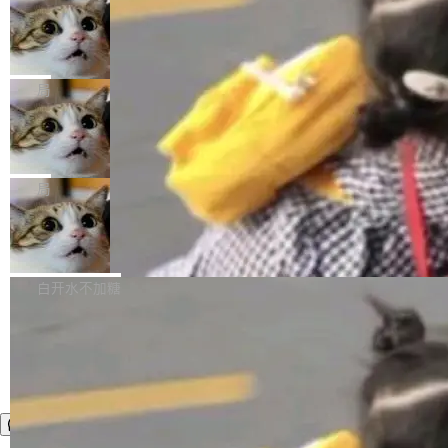
年。FFmpeg 社区最终选择用一个大版本的名
列表的数据匹配 —— 一项常规的数据处理任
没有拐弯抹角。他说中国正在赢得 AI 竞赛，而
字，留下了这份纪念。 雷霄骅曾是中国传媒大学
务，最终却产生了 180 万美元的账单，实际支出
当 AI agent 把源码变成了最好的扩展系
且按目前的速度，中国 AI 工具预计在今年底或
数字电视技术方向的博士生，长期从事视频、音
统，开发者工具必须开源
超出原定预算 860%。 更令人意外的是，该项目
2027 年就能追上美国前沿实验室的水平。 Dela
五年前，David Crawshaw 问过很多软件工程师
频技...
最终并未成功落地，而高额算力消耗持续运行长
ngue 把原因归结为一件事：开放协作。中国的
一个问题：你写过什么给自己用的程序？答案几
局
达 5 个月，公司直到财务对账时才察觉异常。这
AI 开发者在一个共享和协作的生态里加速迭代，
乎都是没有。工程师们整天用别人写的程序写程
意味着一个无人看管的 AI 程序，在近半年时间
而美国模型厂商在"闭门造车"。他的原话是 "buil
DeepSeek Harness 宣布内测邀请，全
序给别人用。偶尔有人自己写个博客系统、智能
里日夜不停地"烧钱"。 复盘显示，...
网最大规模开源 Agent 路演现场诞生
ding in silos"——各自为战，互不通气。 这个判
家居控制、家庭实验室，都算稀奇事。 Crawsh
一条内测招募帖，发出去的时候大概没人想到它
断从他嘴里说出来分量不同。Hugging Face 是
aw 是 Shelley 的作者，一个开源 AI coding age
会变成一场开源 Agent 生态的路演。 8月1日，
局
全球最大的开源 AI 平台，上面跑着上百万个模
nt。他最近在博客上写了一篇文章，核心论点很
DeepSeek Harness 团队负责人崔添翼（tiany
型。谁在开源赛道上领先，...
简单：开发者工具必须开源。 理由不是传统的自
商汤 SenseNova U1.5-Lite-Preview
i）在 X 上发帖： 「如果你是 Agent Harness 相
开源
由软件情怀，而是一个跟 AI agent 直接相关的
关开源项目的开发者，希望参加 DeepSeek Har
商汤科技宣布面向社区开源轻量级统一多模态模
技术判断。 两行 prompt 就能个性化任何软件 C
ness 的内测，可以回复或私信联系我。请附上
型的预览版本 SenseNova U1.5-Lite-Preview。
白开水不加糖
rawshaw 给出了两个 prompt。 第一个： "下载
GitHub id 以及开源代表作。」 DeepSeek 曾在
公告称，SenseNova U1.5-Lite-Preview并非简
某个软件的源码，在本地构建。修改 agent ...
官方招聘信息中写过一条简洁有力的公式：Mod
单的模型规模升级，而是基于 SenseNova U1
el + Harness = Agent。模型负责理解和推理，
的一次系统性迭代，不仅在同一架构中贯通视觉
Harness 负责把能力落到真实环境中——调用工
理解、推理、生成与编辑，还仅以 8B-MoT 的轻
具、读写文件、管理上下文、处理错误、完成闭
量大小，将能力推进到4K、更精细的真实质感、
环。崔添翼招人的标...
更复杂的视觉控制和可持续迭代编辑。 相比 U