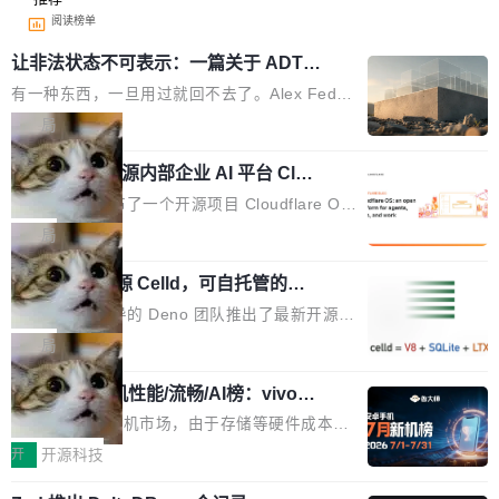
阅读榜单
让非法状态不可表示：一篇关于 ADT
的帖子在 Reddit 火了
有一种东西，一旦用过就回不去了。Alex Fedos
eev 管它叫"软件设计的基石"。 他说的东西不新
局
鲜——代数数据类型（ADT），尤其是和类型
Cloudflare 开源内部企业 AI 平台 Clou
（sum type）。但他说清楚了一件事：这不是类
dflare OS
型系统的学术体操，是日常编码的思维方式。 文
Cloudflare 发布了一个开源项目 Cloudflare O
章从一个简单的例子切入。一个网站的深色主题
S。如果你只看官方博客，你会觉得这是又一
局
设置，如果用布尔值 + 可空字段来表示——bool
个"AI 知识库 + 聊天机器人"——每个大厂都在
ean 表示是否可切换，nullable 的默认模式、浅
Deno 团队开源 Celld，可自托管的分
做，没什么新鲜的。 但 Kenton Varda 在 Twitte
布式 Durable Objects
色方案、深色方案——会产生大量无意义的组
r 上把事情说清楚了： 今天我们发布了 Cloudfla
Ryan Dahl 领导的 Deno 团队推出了最新开源项
合。方案缺了、配置冲突了、全 null 了。要知道
re OS，一个带连接器的聊天机器人，跟其他所
目 Celld，一个能在自己机器上运行 Cloudflare
局
哪些组合有效，作者说，你得靠"文档、校验、或
有科技公司做的一样。只不过，实际上它不一
Workers 和 Durable Objects 的守护进程。 设
者部落知识"。 换个写法。Rust 的 enum，两个
样。这是 Sandstorm.io 的重制版，我十年前的
鲁大师7月新机性能/流畅/AI榜：vivo夺
计思路很直接：每个对象是一个独立的 SQLite
变体：Switchable...
性能、流畅双第一，三星Galaxy Z系列
那个创业公司。不同的是，这次它构建在 Cloudf
数据库，按名称寻址，复制到你自己的 S3 兼容
2026年7月的手机市场，由于存储等硬件成本暴
新折叠缺席
lare Workers 上——我花了九年时间搭建的平台
存储库里。节点之间只通过这个存储库协调——
增，手机厂商的日子也不好过啊，新机速度明显
开
开源科技
——并且深度集成了 AI。这基本上是我十年秘密
没有控制平面，没有共识协议。每个对象自带一
放缓，因此硝烟味淡了许多。新机参数规格除开
计划的顶峰。 十年前，Ken...