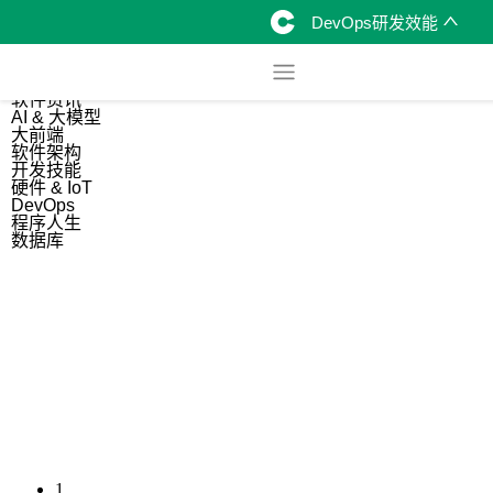
DevOps研发效能
综合
开源资讯
软件资讯
AI & 大模型
大前端
软件架构
开发技能
硬件 & IoT
DevOps
程序人生
数据库
1