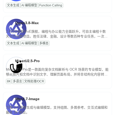
高并发、轻量化任务，适合日常对话、内容创作、基础 RAG、批量
文本生成
AI 编程模型
Function Calling
文案处理等普惠刚需场景。
Qwen3.8-Max
2.4万亿参数MoE旗舰，编程与办公能力全面跃升，可自主编程十数
天交付完整项目。胜任法律、金融、设计等数百种专业任务，一次对
话端到端交付生产级成果。原生视觉理解贯穿规划、执行与验证全流
文本生成
AI 编程模型
多模态
程，支持超长文档与长视频的深度语义解析。长程任务中自主规划与
闭环迭代，持续进化。
MinerU2.5-Pro
MinerU2.5-Pro是一款面向复杂文档解析与 OCR 场景的专业模型，能
够从图片和文档中识别文字、理解页面布局，并将非结构化内容转换
为便于存储、检索和二次处理的结构化结果。
8K
多语言
文档处理/OCR
Wan2.7-Image
万相 2.7 图像生成与编辑模型，支持组图、多图参考、交互式编辑和
最高 2K 输出。