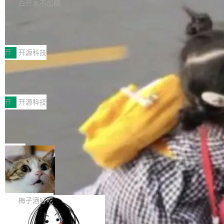
库，并将作为transport接入Mooncake TENT。
白开水不加糖
台 agent...
该通信库针对AI Memory池化场景的数据传输需
CoStrict入选工信部2025人工智能应用
求进行了深度优化，能够实现数据中心内大规模
典型案例
计算节点间多种内存类型的高性能通信。 UCL-
近日，工信部科技司公示《2025人工智能应用典
MPComm将作为一种传输引擎接入Mooncake T
型案例入选名单》，深信服“面向企业研发场景的
开
开源科技
ENT，实现零拷贝传输性能提升30%、非零拷贝
开源 AI 编程平台 CoStrict 应用”凭借卓越的技术
传输性能最高提升5倍。UCL-MPComm底层基
深信服AI算力网关入选工信部人工智能
创新与落地成效成功入选。 全链路私有化部署，
应用典型案例！
于自研UCL-Engine通信引擎，后续腾讯网平将
助力企业AI研发安全落地 当前，越来越多企业已
前不久，工业和信息化部正式发布《2025年人工
持续开源更多基于UCL-Engine的高性能通信组
经开始引入 AI Coding 工具，通过调用公有云模
智能应用典型案例名单》，集中展示人工智能在
开
开源科技
件。 腾讯网平团队在UCL-MPComm中实现了一
型或企业内部部署模型提升研发效率。但随着 AI
各领域的应用成果，覆盖技术底座、行业赋能、
个独立于业务线程的全局通信引擎（Engine），
Coding 从个人辅助工具逐步走向团队级、组织
Jeff Dean 离开 Google：一个时代的结
产品应用、支撑保障、专题等五大方向。深信服
并实...
束，一个实验室的开始
级应用，企业在规模化落地过程中，对安全性、
AI算力网关（AI创新平台）成功入选！ 随着各行
Google 员工编号 20。MapReduce 作者之一。
可控性和代码质量提出了更高要求。 首先是数据
各业的Agent走向规模化建设，算力构成形态逐
Bigtable 作者之一。TensorFlow 的作者之一。
局
安全与合规要求。对于大多数普通研发场景，公
渐丰富，用户关注的重点也在发生变化：不只是
Gemini 的架构师。Google 首席科学家。 Jeff D
有云模型能够满足快速试用和效率提升的需求。
让AI用起来，还要进一步看清混合算力时代下，
🔥 SolonCode v2026.8.4 发布：界面
ean 在 Google 工作了 27 年后，宣布离职。 他
但对于金融、能源、医疗等对数据安全要求较...
字体可调、22 种语言、记忆搜索增强
Token花在哪里、算力是否被充分利用，以及持
不是一个人走。一同离开的还有 Sanjay Ghema
打开终端就能上岗的全中文编码智能体，这一轮
续增长的AI成本该如何优化。 深信服AI算力网关
wat（Google 员工编号 23，Jeff Dean 二十多
把「看得清、用母语、记得住」三件事一次补
梅子酒好吃
正是围绕这些实际问题，从Token治理和成本治
年的编程搭档，MapReduce 和 Bigtable 的共同
齐。 SolonCode 是什么 SolonCode 是杭州无
理两个方面，让用户的每一份算力都看得清、管
作者）、Quoc Le（Google 大脑核心成员，Se
让“代码语义理解”深度释放AI Coding
耳科技研发的企业级终端编码智能体——一位全