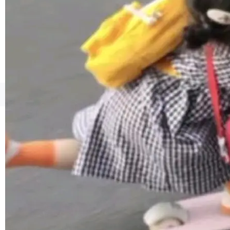
1，U1.5-Lite-Preview 在以下方向上带来了显著
提升： 原生支持4K图像生成； 更精细的局部纹
理、细节与真实世界质感； 更准确的中英文文字
生成与复杂版式组织； 更稳定的图...
©OSCHINA(OSChina.NET)
京ICP备2025119063号