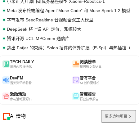
小米正式开源自研具身基座模型 Xiaomi-Robotics-1
Meta 发布终端编程 Agent“Muse Code” 和 Muse Spark 1.2 模型
字节发布 SeedRealtime 音视频全双工大模型
DeepSeek 将上调 API 定价，涨幅较大
腾讯开源 UCL-MPComm 通信库
跳出 Fatjar 的束缚：Solon 插件的体外扩展（E-Spi）与热插拔（H-Spi）
TECH DAILY
阅读榜单
每日内容报纸化
每周热文看这里
DevFM
智写平台
当天资讯听着看
AI 创作更轻松
激励活动
智库报告
参与活动赢源石
行业技术报告
AI 造物
更多造物项目