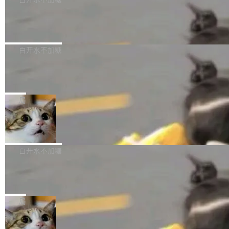
成本降低 30%，精度不变。 FP8 省的不仅是显
先理解你的语境和意图，再把准确的文字直接给
s： 实现了URL.Parse()便捷功能 对浏览器内部
存 KV cache 是推理时最吃显...
到你。从“逐字转写、单点优化”演进为“理解语
PostgreSQL 18/19 新特性深度解读
函数添加了多项边界检查，以避免潜在的越界访
境、兼容场景、一键直出”。 Hy ASR 3.0 previe
问、下溢和溢出。（DiD） 修复了加载和解析内
演讲者分享了一个有趣的实践：面对 PG 18 已
w 不要求标准普通话，方言识别覆盖粤语、吴语
容提供的字体时出现的几个问题 为避免音频加
发布的 Release Notes，他利用 AI 工具（如 Co
白开水不加糖
等 10 大方言片区和 20 余个二级小片区。在开
载、处理和播放过程中可能出现的一系列错误，
pilot）对数千条 commit 日志进行自动分析，先
源评测集中，Hy ASR 3.0 preview 在多语种的
对音频采样频率设定了下限 采样率低于 8kHz
慕尼黑市政府为全职开源项目维护者提
让模型总结出三十余条潜在特性，再逐条要求生
WER（...
供资助
（通常被认为是 "telephone"/"walkie-talkie" 音
成详细解释和代码校验，最终筛选出对用户体感
"在过去大约 10 年的大部分时间里，libexpat 的
质的最低采样率）的音频格式将被拒绝 修复了 C
最强的若干项。对于尚未正式发版的 PG 19，则
维护工作一直与我的日常工作、家务、社交生活
局
SS 圆角虚线样式中可能存在的问题 如果表单中
通过拉取过去一年内（从 PG 18 Beta1 时间点
和休闲娱乐竞争时间。" 这是 libexpat 维护者 S
的图像元素不在同一个子树中，则它们将不再关
至今）的所有 commit，同样交由 AI 分析提炼。
Firefox 153.0.3 发布
ebastian Pipping 写在博客里的话。8 月 4 日，
联 加...
经过人工复核，准确度令人满意。这一方法也为
他宣布了一个新消息：从 2026 年 8 月 1 日起，
Firefox 153.0.3 现已发布，具体更新内容如
社区爱好者提供了高效跟踪新版本的思路。
他可以全职维护 libexpat 了，最长 6 个月。发
下： New Smart Window 包含多项增强功能：
白开水不加糖
工资的是慕尼黑市政府。 libexpat 是一个 C99
<ul> <li>现在建议列表会显示更多结果，方便用
编写的流式 XML 解析器，MIT 许可证。和 libx
Cloudflare Computer 开源：你的 Age
户查找历史记录和切换到已打开的标签页。（<a
nt 需要一台电脑，而不是一个容器
ml2 一样，它是世界上使用最广泛的 XML 解析
href="https://bugzilla.mozilla.org/show_bug.c
Cloudflare 开源了名为 @cloudflare/computer
库之一。你的操作系统、浏览器、无数的基础设
gi?id=2019042">Bug&nbsp;2019042</a>）</l
的 npm 包。项目的核心论点是：容器不适合 Ag
局
施软件，很可能都在用它。而过去十年，维护它
i> <li>现在，助手可以直接使用 Exa 的网络搜索
ent 计算。真正适合的，是 Isolate。 Cloudflare
的人一直在用业余...
结果回答问题，而无需将问题转交给搜索引擎。
OpenAI 公开邮件和聊天记录回应苹果
工程师在这件事上没什么可谦虚的——他们用 W